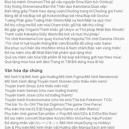
Bùa hộ mệnh Omamori
/
Thẻ gỗ cầu nguyện Ema
/
Xăm bói Omikuji
/
Dây thừng Shimenawa
/
Bàn thờ Thần đạo Kamidana
/
Quạt xếp
/
Đèn lồng giấy
/
Tranh treo dạng cuộn
/
Chuông trang trí
/
Chuông gió Furin
/
Băng đô lễ hội
/
Búp bê gỗ Kokeshi
/
Búp bê Hina
/
Búp bê Gosho
/
Tượng Phật giáo
/
Tượng thần Shinto
/
Mặt nạ Noh
/
Mặt nạ quỷ Oni
/
Đồ thủ công tre
/
Đồ sơn mài
/
Chạm khắc gỗ
/
Vải dệt thủ công
/
Bộ gấp giấy Origami
/
Tranh khắc gỗ Ukiyo-e
/
Thư pháp Nhật Bản Shodō
/
Tranh cuộn Kakejiku
/
Giấy Washi
/
Bộ bút và mực thư pháp
/
Trò chơi Kendama
/
Con quay Koma
/
Vợt Hagoita
/
Trò chơi Daruma Otoshi
/
Trò chơi trí tuệ truyền thống
/
Bát cơm
/
Đũa
/
Bộ đồ uống rượu Sake
/
Đĩa phục vụ
/
Chén dĩa nhỏ
/
Móc khóa & Nam châm
/
Đặc sản vùng miền
/
Đồ lưu niệm chủ đề Nhật Bản
/
Vật phẩm quà tặng nhỏ
/
Quà lưu niệm văn hóa
/
Vật phẩm lễ hội búp bê
/
Hàng giới hạn theo mùa
/
Quà tặng mùa hoa anh đào
/
Trang trí Tết
/
Đồ dùng mùa lễ hội
Văn hóa đại chúng
Mô hình tỉ lệ
/
Mô hình giải thưởng
/
Mô hình Figma
/
Mô hình Nendoroid
/
Mô hình hành động
/
Truyện tranh Shonen (cho thiếu niên nam)
/
Truyện tranh Shojo (cho thiếu niên nữ)
/
Truyện tranh Seinen (cho nam trưởng thành)
/
Truyện tranh Josei (cho nữ trưởng thành)
/
Truyện tranh Kodomomuke (cho trẻ em)
/
Thẻ bài Pokémon TCG
/
Thẻ bài Yu-Gi-Oh!
/
Thẻ bài Digimon
/
Thẻ game One Piece
/
Phụ kiện thẻ bài
/
任天堂
/
Sega
/
Sony
/
Game cổ điển (Retro)
/
Phụ kiện chơi game
/
Sản phẩm J-Pop
/
Đồ Idol
/
CDs & DVDs
/
Đĩa than
/
Đồ lưu niệm concert
/
Standee Acrylic
/
Móc khóa
/
Huy hiệu
/
Poster
/
Đồ dùng nhân vật
/
ガレージキット
/
Mô hình nhựa
/
Dụng cụ Hobby
/
Sơn & Phụ kiện
/
Mô hình nhân vật
/
Hướng dẫn Manga
/
Sách ảnh Idol
/