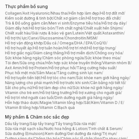
Thực phẩm bổ sung
Collagen
/
Axit Hyaluronic
/
Nhau thai
/
Hỗn hợp làm đẹp
/
Hỗ trợ đốt mỡ
/
Kiểm soát đường & tinh bột
/
Chất xơ giảm cân
/
Hỗ trợ trao đổi chất
/
Trà & Đồ uống giảm cân
/
Men vi sinh
/
Enzyme tiêu hóa
/
Hỗ trợ dạ dày
/
Giảm đầy hơi
/
Hỗ trợ táo bón
/
Tinh chất nghệ
/
Chiết xuất hến Shijimi
/
Chiết xuất hàu
/
Giải rượu & bảo vệ gan
/
Lutein
/
Việt quất
/
Astaxanthin
/
Hỗ trợ thị lực
/
Canxi
/
Glucosamine
/
Chondroitin
/
MSM
/
Hỗ trợ vận động khớp
/
Dầu cá / Omega
/
DHA / EPA
/
CoQ10
/
Hỗ trợ huyết áp
/
Hỗ trợ tuần hoàn
/
Hỗ trợ trí nhớ
/
Hỗ trợ tập trung
/
Hỗ trợ giấc ngủ
/
Giảm căng thẳng
/
Hỗ trợ miễn dịch
/
Chống oxy hóa
/
Sức khỏe hằng ngày
/
Chăm sóc phòng ngừa
/
Sức khỏe theo mùa
/
Tỏi đen
/
Sữa ong chúa
/
Hỗn hợp sức khỏe truyền thống
/
Vitamin nhóm B
/
Axit Amin
/
Hỗ trợ Protein
/
Hỗ trợ phục hồi
/
Tăng cường hiệu suất
/
Phục hồi mệt mỏi
/
Sâm Maca
/
Tăng cường sinh lực nam
/
Hỗ trợ tuyến tiền liệt
/
Hỗ trợ tóc cho nam
/
Sức khỏe nam giới hằng ngày
/
Năng lượng cho phái mạnh
/
Hỗ trợ trước khi sinh
/
Cân bằng nội tiết tố
/
Sắt cho phụ nữ
/
Hỗ trợ làm đẹp cho nữ
/
Sức khỏe nữ giới hằng ngày
/
Vitamin cho trẻ em
/
Hỗ trợ tăng trưởng
/
Hỗ trợ xương cho người già
/
Hỗ trợ trí nhớ người cao tuổi
/
Dinh dưỡng người già hằng ngày
/
Hỗn hợp thảo dược
/
Magie
/
Vitamin tổng hợp
/
Sắt
/
Kẽm
/
Vitamin D / E
/
Vitamin B tổng hợp
/
Vitamin C
/
Bạch quả
Mỹ phẩm & Chăm sóc sắc đẹp
Dầu tẩy trang
/
Sáp tẩy trang
/
Tẩy trang
/
Sữa rửa mặt
/
Sữa rửa mặt sạch sâu
/
Nước hoa hồng & Lotion
/
Tinh chất & Serum
/
Sữa dưỡng (Emulsion)
/
Kem dưỡng
/
Gel dưỡng đa năng
/
Trị mụn
/
Dưỡng sáng da
/
Chống lão hóa
/
Chăm sóc lỗ chân lông
/
Da nhạy cảm
/