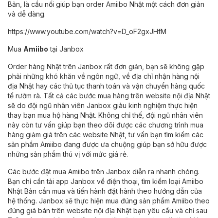
Bản, là cầu nối giúp bạn order Amiibo Nhật một cách đơn giản
và dễ dàng.
https://www.youtube.com/watch?v=D_oF2gxJHfM
Mua
Amiibo
tại Janbox
Order hàng Nhật
trên Janbox rất đơn giản, bạn sẽ không gặp
phải những khó khăn về ngôn ngữ, về địa chỉ nhận hàng nội
địa Nhật hay các thủ tục thanh toán và vận chuyển hàng quốc
tế rườm rà. Tất cả các bước mua hàng trên website nội địa Nhật
sẽ do đội ngũ nhân viên Janbox giàu kinh nghiệm thực hiện
thay bạn
mua hộ hàng Nhật
. Không chỉ thế, đội ngũ nhân viên
này còn tư vấn giúp bạn theo dõi được các chương trình mua
hàng giảm giá trên các website Nhật, tư vấn bạn tìm kiếm các
sản phẩm Amiibo đang được ưa chuộng giúp bạn sở hữu được
những sản phẩm thú vị với mức giá rẻ.
Các bước đặt mua Amiibo trên Janbox diễn ra nhanh chóng.
Bạn chỉ cần tải app Janbox về điện thoại, tìm kiếm loại Amiibo
Nhật Bản cần mua và tiến hành đặt hành theo hướng dẫn của
hệ thống. Janbox sẽ thực hiện mua đúng sản phẩm Amiibo theo
đúng giá bán trên website nội địa Nhật bạn yêu cầu và chỉ sau