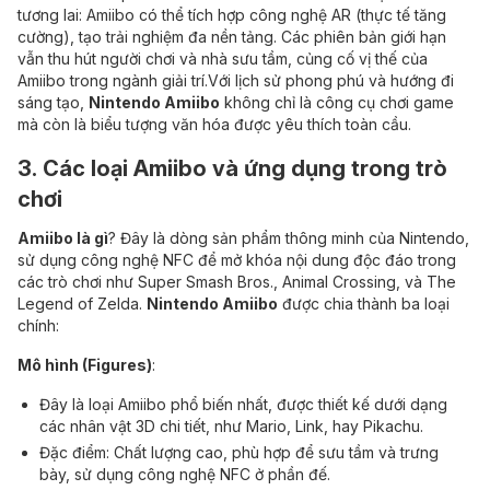
tương lai: Amiibo có thể tích hợp công nghệ AR (thực tế tăng
cường), tạo trải nghiệm đa nền tảng. Các phiên bản giới hạn
vẫn thu hút người chơi và nhà sưu tầm, củng cố vị thế của
Amiibo trong ngành giải trí.Với lịch sử phong phú và hướng đi
sáng tạo,
Nintendo Amiibo
không chỉ là công cụ chơi game
mà còn là biểu tượng văn hóa được yêu thích toàn cầu.
3.
Các loại Amiibo và ứng dụng trong trò
chơi
Amiibo là gì
? Đây là dòng sản phẩm thông minh của Nintendo,
sử dụng công nghệ NFC để mở khóa nội dung độc đáo trong
các trò chơi như Super Smash Bros., Animal Crossing, và The
Legend of Zelda.
Nintendo Amiibo
được chia thành ba loại
chính:
Mô hình (Figures)
:
Đây là loại Amiibo phổ biến nhất, được thiết kế dưới dạng
các nhân vật 3D chi tiết, như Mario, Link, hay Pikachu.
Đặc điểm: Chất lượng cao, phù hợp để sưu tầm và trưng
bày, sử dụng công nghệ NFC ở phần đế.