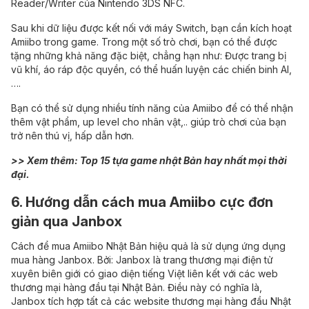
Reader/Writer của Nintendo 3DS NFC.
Sau khi dữ liệu được kết nối với máy Switch, bạn cần kích hoạt
Amiibo trong game. Trong một số trò chơi, bạn có thể được
tặng những khả năng đặc biệt, chẳng hạn như: Được trang bị
vũ khí, áo ráp độc quyền, có thể huấn luyện các chiến binh AI,
….
Bạn có thể sử dụng nhiều tính năng của Amiibo để có thể nhận
thêm vật phẩm, up level cho nhân vật,.. giúp trò chơi của bạn
trở nên thú vị, hấp dẫn hơn.
>> Xem thêm:
Top 15 tựa game nhật Bản hay nhất mọi thời
đại
.
6. Hướng dẫn cách mua Amiibo cực đơn
giản qua Janbox
Cách để mua Amiibo Nhật Bản hiệu quả là sử dụng ứng dụng
mua hàng
Janbox
. Bởi: Janbox là trang
thương mại điện tử
xuyên biên giới
có giao diện tiếng Việt liên kết với các web
thương mại hàng đầu tại Nhật Bản. Điều này có nghĩa là,
Janbox tích hợp tất cả các website thương mại hàng đầu Nhật