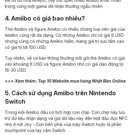
Để tối ưu hóa Amiibo, hãy thử quét nhiều Amiibo khác nhau
trong cùng một game để nhận thưởng ngẫu nhiên.
4. Amiibo có giá bao nhiêu?
Thẻ Amiibo và figure Amiibo có nhiều chủng loại nên giá của
Amiibo cũng rất đa dạng. Có những Amiibo chỉ có giá 6 USD
nhưng cũng có những Amiibo hiếm, mang giá trị sưu tầm cao
có giá trị tới 100 USD.
Tuy nhiên, về cơ bản thông thường mỗi gói thẻ Amiibo có giá
vào khoảng 6 USD và figure Amiibo nhỏ có giá dao động từ
16-30 USD.
>>> Xem thêm:
Top 10 Website mua hàng Nhật Bản Online
5. Cách sử dụng Amiibo trên Nintendo
Switch
Trong mỗi Amiibo đều có tích hợp con chip. Con chip này lưu
trữ dữ liệu nhận dạng và gửi dữ liệu này đến một đầu đọc NFC
nhỏ ở nút Joy - Con bên phải của máy Switch hoặc là phần
touchpoint của tay cầm Switch.