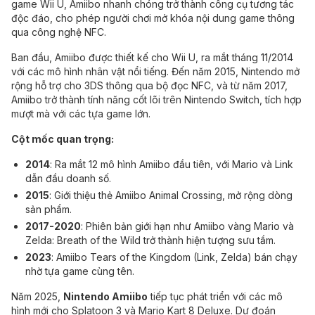
game Wii U, Amiibo nhanh chóng trở thành công cụ tương tác
độc đáo, cho phép người chơi mở khóa nội dung game thông
qua công nghệ NFC.
Ban đầu, Amiibo được thiết kế cho Wii U, ra mắt tháng 11/2014
với các mô hình nhân vật nổi tiếng. Đến năm 2015, Nintendo mở
rộng hỗ trợ cho 3DS thông qua bộ đọc NFC, và từ năm 2017,
Amiibo trở thành tính năng cốt lõi trên Nintendo Switch, tích hợp
mượt mà với các tựa game lớn.
Cột mốc quan trọng:
2014
: Ra mắt 12 mô hình Amiibo đầu tiên, với Mario và Link
dẫn đầu doanh số.
2015
: Giới thiệu thẻ Amiibo Animal Crossing, mở rộng dòng
sản phẩm.
2017-2020
: Phiên bản giới hạn như Amiibo vàng Mario và
Zelda: Breath of the Wild trở thành hiện tượng sưu tầm.
2023
: Amiibo Tears of the Kingdom (Link, Zelda) bán chạy
nhờ tựa game cùng tên.
Năm 2025,
Nintendo Amiibo
tiếp tục phát triển với các mô
hình mới cho Splatoon 3 và Mario Kart 8 Deluxe. Dự đoán