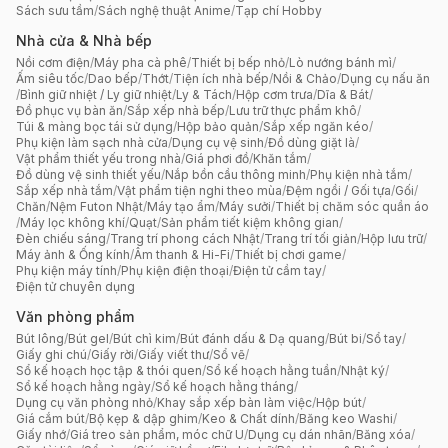
Sách sưu tầm
/
Sách nghệ thuật Anime
/
Tạp chí Hobby
Nhà cửa & Nhà bếp
Nồi cơm điện
/
Máy pha cà phê
/
Thiết bị bếp nhỏ
/
Lò nướng bánh mì
/
Ấm siêu tốc
/
Dao bếp
/
Thớt
/
Tiện ích nhà bếp
/
Nồi & Chảo
/
Dụng cụ nấu ăn
/
Bình giữ nhiệt / Ly giữ nhiệt
/
Ly & Tách
/
Hộp cơm trưa
/
Dĩa & Bát
/
Đồ phục vụ bàn ăn
/
Sắp xếp nhà bếp
/
Lưu trữ thực phẩm khô
/
Túi & màng bọc tái sử dụng
/
Hộp bảo quản
/
Sắp xếp ngăn kéo
/
Phụ kiện làm sạch nhà cửa
/
Dụng cụ vệ sinh
/
Đồ dùng giặt là
/
Vật phẩm thiết yếu trong nhà
/
Giá phơi đồ
/
Khăn tắm
/
Đồ dùng vệ sinh thiết yếu
/
Nắp bồn cầu thông minh
/
Phụ kiện nhà tắm
/
Sắp xếp nhà tắm
/
Vật phẩm tiện nghi theo mùa
/
Đệm ngồi / Gối tựa
/
Gối
/
Chăn
/
Nệm Futon Nhật
/
Máy tạo ẩm
/
Máy sưởi
/
Thiết bị chăm sóc quần áo
/
Máy lọc không khí
/
Quạt
/
Sản phẩm tiết kiệm không gian
/
Đèn chiếu sáng
/
Trang trí phong cách Nhật
/
Trang trí tối giản
/
Hộp lưu trữ
/
Máy ảnh & Ống kính
/
Âm thanh & Hi-Fi
/
Thiết bị chơi game
/
Phụ kiện máy tính
/
Phụ kiện điện thoại
/
Điện tử cầm tay
/
Điện tử chuyên dụng
Văn phòng phẩm
Bút lông
/
Bút gel
/
Bút chì kim
/
Bút đánh dấu & Dạ quang
/
Bút bi
/
Sổ tay
/
Giấy ghi chú
/
Giấy rời
/
Giấy viết thư
/
Sổ vẽ
/
Sổ kế hoạch học tập & thói quen
/
Sổ kế hoạch hằng tuần
/
Nhật ký
/
Sổ kế hoạch hằng ngày
/
Sổ kế hoạch hằng tháng
/
Dụng cụ văn phòng nhỏ
/
Khay sắp xếp bàn làm việc
/
Hộp bút
/
Giá cắm bút
/
Bộ kẹp & dập ghim
/
Keo & Chất dính
/
Băng keo Washi
/
Giấy nhớ
/
Giá treo sản phẩm, móc chữ U
/
Dụng cụ dán nhãn
/
Băng xóa
/