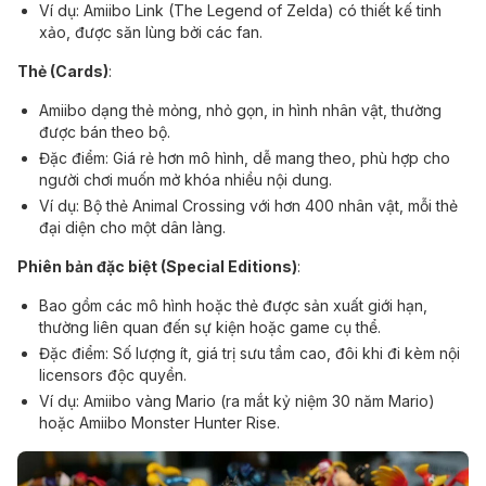
Ví dụ: Amiibo Link (The Legend of Zelda) có thiết kế tinh
xảo, được săn lùng bởi các fan.
Thẻ (Cards)
:
Amiibo dạng thẻ mỏng, nhỏ gọn, in hình nhân vật, thường
được bán theo bộ.
Đặc điểm: Giá rẻ hơn mô hình, dễ mang theo, phù hợp cho
người chơi muốn mở khóa nhiều nội dung.
Ví dụ: Bộ thẻ Animal Crossing với hơn 400 nhân vật, mỗi thẻ
đại diện cho một dân làng.
Phiên bản đặc biệt (Special Editions)
:
Bao gồm các mô hình hoặc thẻ được sản xuất giới hạn,
thường liên quan đến sự kiện hoặc game cụ thể.
Đặc điểm: Số lượng ít, giá trị sưu tầm cao, đôi khi đi kèm nội
licensors độc quyền.
Ví dụ: Amiibo vàng Mario (ra mắt kỷ niệm 30 năm Mario)
hoặc Amiibo Monster Hunter Rise.