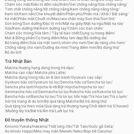
Chăm sóc mắt
/
Điều trị đốm nâu/thâm
/
Gel chống nắng
/
Sữa chống nắng
/
Tinh chất chống nắng
/
Xịt chống nắng
/
Kem chống nắng nâng tông
/
Kem lót
/
Kem nền
/
Che khuyết điểm
/
Phấn phủ
/
Phấn má / Khối / Bắt sáng
/
Kẻ mắt
/
Phấn mắt
/
Chuốt mi
/
Mascara chân mày
/
Son thỏi
/
Son tint
/
Son bóng
/
Son dưỡng
/
Đặc trị môi
/
Mặt nạ giấy
/
Mặt nạ ngủ
/
Mặt nạ rửa
/
Sữa/Kem dưỡng thể
/
Kem dưỡng tay
/
Chăm sóc bàn chân
/
Chăm sóc móng
/
Sữa tắm / Tẩy tế bào chết
/
Dụng cụ trang điểm
/
Mút & Bông phấn
/
Cọ trang điểm
/
Máy làm đẹp
/
Bộ dưỡng da
/
Bộ trang điểm
/
Sữa rửa mặt nam
/
Lotion cho nam
/
Gel đa năng cho nam
/
Chống nắng cho nam
/
Dưỡng da mini
/
Trang điểm mini
/
Bộ dùng thử
/
Bộ du lịch
Trà Nhật Bản
Matcha thượng hạng dùng trong trà đạo
/
Matcha cao cấp/ Matcha pha Latte
/
Matcha dùng trong nấu ăn & làm bánh
/
Gyokuro cao cấp
/
Gyokuro hữu cơ
/
Gyokuro túi lọc
/
Sencha hữu cơ
/
Sencha túi lọc
/
Sencha pha lạnh
/
Hojicha lá rời
/
Bột Hojicha
/
Hojicha túi lọc
/
Genmaicha hữu cơ
/
Genmaicha túi lọc
/
Kukicha hữu cơ
/
Kukicha túi lọc
/
Bancha hữu cơ
/
Bancha túi lọc
/
Trà túi lọc hỗn hợp
/
Trà hòa tan
/
Trà ủ lạnh
/
Gói trà mang đi du lịch
/
Bộ quà tặng Matcha
/
Bộ trà dùng thử
/
Quà tặng trà theo mùa
/
Quà tặng trà thượng hạng
/
Chổi đánh trà (Chasen)
/
Muỗng lấy trà
/
Bát trà
/
Ấm trà
/
Lưới lọc trà
Đồ truyền thống Nhật
Kimono
/
Yukata
/
Hakama
/
Thắt lưng Obi
/
Tất Tabi
/
Guốc gỗ Geta
/
Áo khoác Happi
/
Mèo may mắn Maneki Neko
/
Búp bê Daruma
/