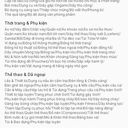
Cặp tài liệu
/
Sổ còng
/
Giá giữ hồ sơ
/
File lưu trữ
/
Bộ chỉ mục & Phân trang
/
Bút màu
/
Dụng cụ vẽ
/
Giấy gấp Origami
/
Giấy thủ công
/
Bộ dụng cụ sáng tạo
/
Thiệp chúc mừng
/
Bộ viết thư
/
Phong bì
/
Thẻ quà tặng
/
Bộ đồ dùng văn phòng phẩm
Thời trang & Phụ kiện
Áo nữ
/
Váy đầm
/
Chân váy
/
Quần nữ
/
Áo khoác nữ
/
Áo sơ mi
/
Áo thun
/
Quần nam
/
Áo khoác nam
/
Đồ lót nam
/
Giày thể thao
/
Giày lười (Loafers)
/
Sandal
/
Bốt
/
Dép đi trong nhà
/
Ba lô
/
Túi đeo vai
/
Túi Tote
/
Ví tiền
/
Ví đựng xu
/
Đồng hồ thông thường
/
Đồng hồ thời trang
/
Đồng hồ kỹ thuật số
/
Đồng hồ thể thao ngoài trời
/
Phụ kiện đồng hồ
/
Dây chuyền
/
Vòng tay
/
Bông tai
/
Phụ kiện tóc
/
Phụ kiện thời trang nhỏ
/
Mũ & Nón lưỡi trai
/
Mũ len
/
Khăn choàng
/
Găng tay
/
Phụ kiện theo mùa
/
Túi nhỏ đựng đồ (Pouches)
/
Vỏ bọc hộ chiếu
/
Sắp xếp hành lý
/
Phụ kiện vali
/
Vật dụng mang đi hằng ngày nhỏ gọn
Thể thao & Dã ngoại
Lều & Thiết bị
/
Dụng cụ nấu ăn cắm trại
/
Đèn lồng & Chiếu sáng
/
Bàn ghế dã ngoại
/
Phụ kiện cắm trại
/
Dụng cụ & Mồi câu
/
Phụ kiện câu cá
/
Cần & Máy câu
/
Hộp lưu trữ & Túi đựng
/
Trang phục câu cá
/
Phụ kiện Golf
/
Thiết bị tập luyện
/
Trang phục chơi Golf
/
Túi đựng gậy Golf
/
Phụ kiện thực hành
/
Trang phục bóng chày
/
Đồ bảo hộ
/
Gậy bóng chày
/
Găng tay bóng chày
/
Phụ kiện tập luyện
/
Phụ kiện Fitness
/
Dây kháng lực
/
Thảm tập
/
Dụng cụ phục hồi
/
Thiết bị tập tại nhà
/
Đồ tập năng động
/
Áo thể thao
/
Quần thể thao
/
Đồ nén (Compression)
/
Tất thể thao
/
Bình nước & Ly giữ nhiệt
/
Mũ & Khăn thể thao
/
Băng bảo vệ
/
Túi & Bao đựng
/
Phụ kiện tập luyện