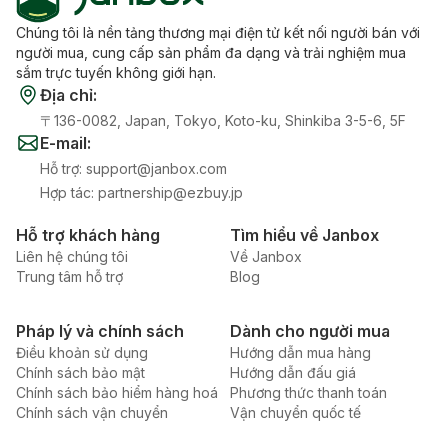
Chúng tôi là nền tảng thương mại điện tử kết nối người bán với
người mua, cung cấp sản phẩm đa dạng và trải nghiệm mua
sắm trực tuyến không giới hạn.
Địa chỉ
:
〒136-0082, Japan, Tokyo, Koto-ku, Shinkiba 3-5-6, 5F
E-mail
:
Hỗ trợ
:
support@janbox.com
Hợp tác
:
partnership@ezbuy.jp
Hỗ trợ khách hàng
Tìm hiểu về Janbox
Liên hệ chúng tôi
Về Janbox
Trung tâm hỗ trợ
Blog
Pháp lý và chính sách
Dành cho người mua
Điều khoản sử dụng
Hướng dẫn mua hàng
Chính sách bảo mật
Hướng dẫn đấu giá
Chính sách bảo hiểm hàng hoá
Phương thức thanh toán
Chính sách vận chuyển
Vận chuyển quốc tế