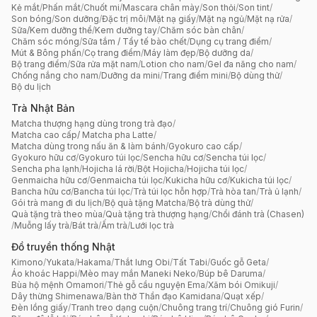
Kẻ mắt
/
Phấn mắt
/
Chuốt mi
/
Mascara chân mày
/
Son thỏi
/
Son tint
/
Son bóng
/
Son dưỡng
/
Đặc trị môi
/
Mặt nạ giấy
/
Mặt nạ ngủ
/
Mặt nạ rửa
/
Sữa/Kem dưỡng thể
/
Kem dưỡng tay
/
Chăm sóc bàn chân
/
Chăm sóc móng
/
Sữa tắm / Tẩy tế bào chết
/
Dụng cụ trang điểm
/
Mút & Bông phấn
/
Cọ trang điểm
/
Máy làm đẹp
/
Bộ dưỡng da
/
Bộ trang điểm
/
Sữa rửa mặt nam
/
Lotion cho nam
/
Gel đa năng cho nam
/
Chống nắng cho nam
/
Dưỡng da mini
/
Trang điểm mini
/
Bộ dùng thử
/
Bộ du lịch
Trà Nhật Bản
Matcha thượng hạng dùng trong trà đạo
/
Matcha cao cấp/ Matcha pha Latte
/
Matcha dùng trong nấu ăn & làm bánh
/
Gyokuro cao cấp
/
Gyokuro hữu cơ
/
Gyokuro túi lọc
/
Sencha hữu cơ
/
Sencha túi lọc
/
Sencha pha lạnh
/
Hojicha lá rời
/
Bột Hojicha
/
Hojicha túi lọc
/
Genmaicha hữu cơ
/
Genmaicha túi lọc
/
Kukicha hữu cơ
/
Kukicha túi lọc
/
Bancha hữu cơ
/
Bancha túi lọc
/
Trà túi lọc hỗn hợp
/
Trà hòa tan
/
Trà ủ lạnh
/
Gói trà mang đi du lịch
/
Bộ quà tặng Matcha
/
Bộ trà dùng thử
/
Quà tặng trà theo mùa
/
Quà tặng trà thượng hạng
/
Chổi đánh trà (Chasen)
/
Muỗng lấy trà
/
Bát trà
/
Ấm trà
/
Lưới lọc trà
Đồ truyền thống Nhật
Kimono
/
Yukata
/
Hakama
/
Thắt lưng Obi
/
Tất Tabi
/
Guốc gỗ Geta
/
Áo khoác Happi
/
Mèo may mắn Maneki Neko
/
Búp bê Daruma
/
Bùa hộ mệnh Omamori
/
Thẻ gỗ cầu nguyện Ema
/
Xăm bói Omikuji
/
Dây thừng Shimenawa
/
Bàn thờ Thần đạo Kamidana
/
Quạt xếp
/
Đèn lồng giấy
/
Tranh treo dạng cuộn
/
Chuông trang trí
/
Chuông gió Furin
/