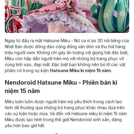
Ngay từ đầu ra mắt Hatsune Miku - Nữ ca sĩ ảo 3D nổi tiếng của
Nhật Bản được đông đảo cộng đồng săn đón và thu hút hàng
triệu người xem. Không chỉ gây ấn tượng với giọng hát đặc biệt,
Miku còn hấp dẫn người hâm mộ với những bộ trang phục vô
cùng tinh xảo, đẹp mắt. Đặc biệt bạn không nên bỏ lỡ các vật
phẩm có trong sự kiện
Hatsune Miku kỉ niệm 15 năm
.
Nendoroid Hatsune Miku - Phiên bản kỉ
niệm 15 năm
Miku luôn luôn được người hâm mộ yêu thích trong cách tạo
hình dễ thương qua những bộ trang phục khác nhau dựa trên
các sự kiện hoặc mùa. Và đến với Hatsune miku kỉ niệm 15 năm
Miku được tạo hình trong thế giới Nendoroid xinh xắn, đáng
yêu hơn bao giờ hết.