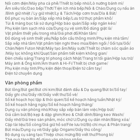
Nồi cơm điện
/
Máy pha cà phê
/
Thiết bị bếp nhỏ
/
Lò nướng bánh mì
/
Ấm siêu tốc
/
Dao bếp
/
Thớt
/
Tiện ích nhà bếp
/
Nồi & Chảo
/
Dụng cụ nấu ăn
/
Bình giữ nhiệt / Ly giữ nhiệt
/
Ly & Tách
/
Hộp cơm trưa
/
Dĩa & Bát
/
Đồ phục vụ bàn ăn
/
Sắp xếp nhà bếp
/
Lưu trữ thực phẩm khô
/
Túi & màng bọc tái sử dụng
/
Hộp bảo quản
/
Sắp xếp ngăn kéo
/
Phụ kiện làm sạch nhà cửa
/
Dụng cụ vệ sinh
/
Đồ dùng giặt là
/
Vật phẩm thiết yếu trong nhà
/
Giá phơi đồ
/
Khăn tắm
/
Đồ dùng vệ sinh thiết yếu
/
Nắp bồn cầu thông minh
/
Phụ kiện nhà tắm
/
Sắp xếp nhà tắm
/
Vật phẩm tiện nghi theo mùa
/
Đệm ngồi / Gối tựa
/
Gối
/
Chăn
/
Nệm Futon Nhật
/
Máy tạo ẩm
/
Máy sưởi
/
Thiết bị chăm sóc quần áo
/
Máy lọc không khí
/
Quạt
/
Sản phẩm tiết kiệm không gian
/
Đèn chiếu sáng
/
Trang trí phong cách Nhật
/
Trang trí tối giản
/
Hộp lưu trữ
/
Máy ảnh & Ống kính
/
Âm thanh & Hi-Fi
/
Thiết bị chơi game
/
Phụ kiện máy tính
/
Phụ kiện điện thoại
/
Điện tử cầm tay
/
Điện tử chuyên dụng
Văn phòng phẩm
Bút lông
/
Bút gel
/
Bút chì kim
/
Bút đánh dấu & Dạ quang
/
Bút bi
/
Sổ tay
/
Giấy ghi chú
/
Giấy rời
/
Giấy viết thư
/
Sổ vẽ
/
Sổ kế hoạch học tập & thói quen
/
Sổ kế hoạch hằng tuần
/
Nhật ký
/
Sổ kế hoạch hằng ngày
/
Sổ kế hoạch hằng tháng
/
Dụng cụ văn phòng nhỏ
/
Khay sắp xếp bàn làm việc
/
Hộp bút
/
Giá cắm bút
/
Bộ kẹp & dập ghim
/
Keo & Chất dính
/
Băng keo Washi
/
Giấy nhớ
/
Giá treo sản phẩm, móc chữ U
/
Dụng cụ dán nhãn
/
Băng xóa
/
Cặp tài liệu
/
Sổ còng
/
Giá giữ hồ sơ
/
File lưu trữ
/
Bộ chỉ mục & Phân trang
/
Bút màu
/
Dụng cụ vẽ
/
Giấy gấp Origami
/
Giấy thủ công
/
Bộ dụng cụ sáng tạo
/
Thiệp chúc mừng
/
Bộ viết thư
/
Phong bì
/
Thẻ quà tặng
/
Bộ đồ dùng văn phòng phẩm