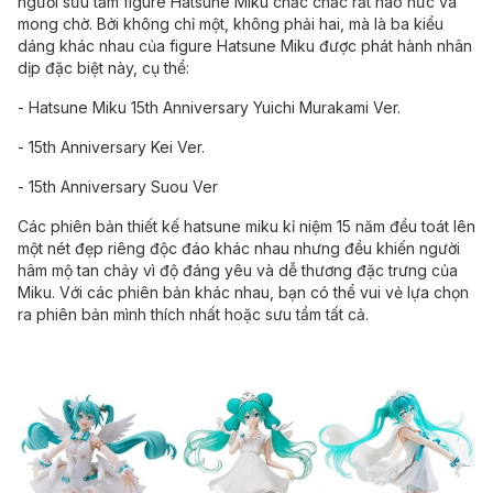
người sưu tầm figure Hatsune Miku chắc chắc rất háo hức và
mong chờ. Bởi không chỉ một, không phải hai, mà là ba kiểu
dáng khác nhau của figure Hatsune Miku được phát hành nhân
dịp đặc biệt này, cụ thể:
- Hatsune Miku 15th Anniversary Yuichi Murakami Ver.
- 15th Anniversary Kei Ver.
- 15th Anniversary Suou Ver
Các phiên bản thiết kế hatsune miku kỉ niệm 15 năm đều toát lên
một nét đẹp riêng độc đáo khác nhau nhưng đều khiến người
hâm mộ tan chảy vì độ đáng yêu và dễ thương đặc trưng của
Miku. Với các phiên bản khác nhau, bạn có thể vui vẻ lựa chọn
ra phiên bản mình thích nhất hoặc sưu tầm tất cả.