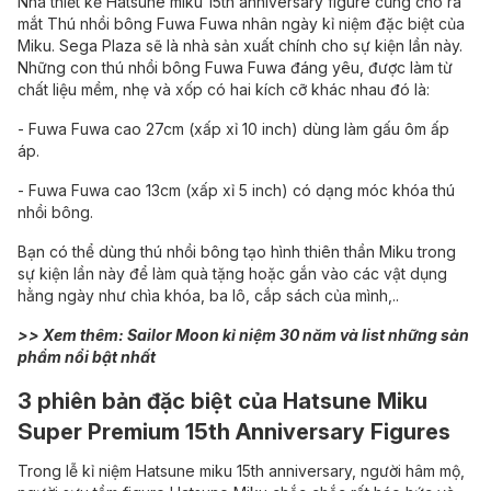
Nhà thiết kế Hatsune miku 15th anniversary figure cũng cho ra
mắt Thú nhồi bông Fuwa Fuwa nhân ngày kỉ niệm đặc biệt của
Miku. Sega Plaza sẽ là nhà sản xuất chính cho sự kiện lần này.
Những con thú nhồi bông Fuwa Fuwa đáng yêu, được làm từ
chất liệu mềm, nhẹ và xốp có hai kích cỡ khác nhau đó là:
- Fuwa Fuwa cao 27cm (xấp xỉ 10 inch) dùng làm gấu ôm ấp
áp.
- Fuwa Fuwa cao 13cm (xấp xỉ 5 inch) có dạng móc khóa thú
nhồi bông.
Bạn có thể dùng thú nhồi bông tạo hình thiên thần Miku trong
sự kiện lần này để làm quà tặng hoặc gắn vào các vật dụng
hằng ngày như chìa khóa, ba lô, cắp sách của mình,..
>> Xem thêm:
Sailor Moon kỉ niệm 30 năm
và list những sản
phẩm nổi bật nhất
3 phiên bản đặc biệt của Hatsune Miku
Super Premium 15th Anniversary Figures
Trong lễ kỉ niệm Hatsune miku 15th anniversary, người hâm mộ,