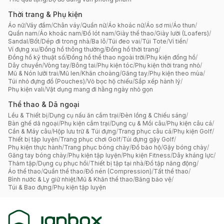
Thời trang & Phụ kiện
Áo nữ
/
Váy đầm
/
Chân váy
/
Quần nữ
/
Áo khoác nữ
/
Áo sơ mi
/
Áo thun
/
Quần nam
/
Áo khoác nam
/
Đồ lót nam
/
Giày thể thao
/
Giày lười (Loafers)
/
Sandal
/
Bốt
/
Dép đi trong nhà
/
Ba lô
/
Túi đeo vai
/
Túi Tote
/
Ví tiền
/
Ví đựng xu
/
Đồng hồ thông thường
/
Đồng hồ thời trang
/
Đồng hồ kỹ thuật số
/
Đồng hồ thể thao ngoài trời
/
Phụ kiện đồng hồ
/
Dây chuyền
/
Vòng tay
/
Bông tai
/
Phụ kiện tóc
/
Phụ kiện thời trang nhỏ
/
Mũ & Nón lưỡi trai
/
Mũ len
/
Khăn choàng
/
Găng tay
/
Phụ kiện theo mùa
/
Túi nhỏ đựng đồ (Pouches)
/
Vỏ bọc hộ chiếu
/
Sắp xếp hành lý
/
Phụ kiện vali
/
Vật dụng mang đi hằng ngày nhỏ gọn
Thể thao & Dã ngoại
Lều & Thiết bị
/
Dụng cụ nấu ăn cắm trại
/
Đèn lồng & Chiếu sáng
/
Bàn ghế dã ngoại
/
Phụ kiện cắm trại
/
Dụng cụ & Mồi câu
/
Phụ kiện câu cá
/
Cần & Máy câu
/
Hộp lưu trữ & Túi đựng
/
Trang phục câu cá
/
Phụ kiện Golf
/
Thiết bị tập luyện
/
Trang phục chơi Golf
/
Túi đựng gậy Golf
/
Phụ kiện thực hành
/
Trang phục bóng chày
/
Đồ bảo hộ
/
Gậy bóng chày
/
Găng tay bóng chày
/
Phụ kiện tập luyện
/
Phụ kiện Fitness
/
Dây kháng lực
/
Thảm tập
/
Dụng cụ phục hồi
/
Thiết bị tập tại nhà
/
Đồ tập năng động
/
Áo thể thao
/
Quần thể thao
/
Đồ nén (Compression)
/
Tất thể thao
/
Bình nước & Ly giữ nhiệt
/
Mũ & Khăn thể thao
/
Băng bảo vệ
/
Túi & Bao đựng
/
Phụ kiện tập luyện