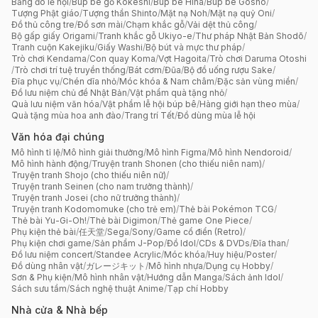
Băng đô lễ hội
/
Búp bê gỗ Kokeshi
/
Búp bê Hina
/
Búp bê Gosho
/
Tượng Phật giáo
/
Tượng thần Shinto
/
Mặt nạ Noh
/
Mặt nạ quỷ Oni
/
Đồ thủ công tre
/
Đồ sơn mài
/
Chạm khắc gỗ
/
Vải dệt thủ công
/
Bộ gấp giấy Origami
/
Tranh khắc gỗ Ukiyo-e
/
Thư pháp Nhật Bản Shodō
/
Tranh cuộn Kakejiku
/
Giấy Washi
/
Bộ bút và mực thư pháp
/
Trò chơi Kendama
/
Con quay Koma
/
Vợt Hagoita
/
Trò chơi Daruma Otoshi
/
Trò chơi trí tuệ truyền thống
/
Bát cơm
/
Đũa
/
Bộ đồ uống rượu Sake
/
Đĩa phục vụ
/
Chén dĩa nhỏ
/
Móc khóa & Nam châm
/
Đặc sản vùng miền
/
Đồ lưu niệm chủ đề Nhật Bản
/
Vật phẩm quà tặng nhỏ
/
Quà lưu niệm văn hóa
/
Vật phẩm lễ hội búp bê
/
Hàng giới hạn theo mùa
/
Quà tặng mùa hoa anh đào
/
Trang trí Tết
/
Đồ dùng mùa lễ hội
Văn hóa đại chúng
Mô hình tỉ lệ
/
Mô hình giải thưởng
/
Mô hình Figma
/
Mô hình Nendoroid
/
Mô hình hành động
/
Truyện tranh Shonen (cho thiếu niên nam)
/
Truyện tranh Shojo (cho thiếu niên nữ)
/
Truyện tranh Seinen (cho nam trưởng thành)
/
Truyện tranh Josei (cho nữ trưởng thành)
/
Truyện tranh Kodomomuke (cho trẻ em)
/
Thẻ bài Pokémon TCG
/
Thẻ bài Yu-Gi-Oh!
/
Thẻ bài Digimon
/
Thẻ game One Piece
/
Phụ kiện thẻ bài
/
任天堂
/
Sega
/
Sony
/
Game cổ điển (Retro)
/
Phụ kiện chơi game
/
Sản phẩm J-Pop
/
Đồ Idol
/
CDs & DVDs
/
Đĩa than
/
Đồ lưu niệm concert
/
Standee Acrylic
/
Móc khóa
/
Huy hiệu
/
Poster
/
Đồ dùng nhân vật
/
ガレージキット
/
Mô hình nhựa
/
Dụng cụ Hobby
/
Sơn & Phụ kiện
/
Mô hình nhân vật
/
Hướng dẫn Manga
/
Sách ảnh Idol
/
Sách sưu tầm
/
Sách nghệ thuật Anime
/
Tạp chí Hobby
Nhà cửa & Nhà bếp