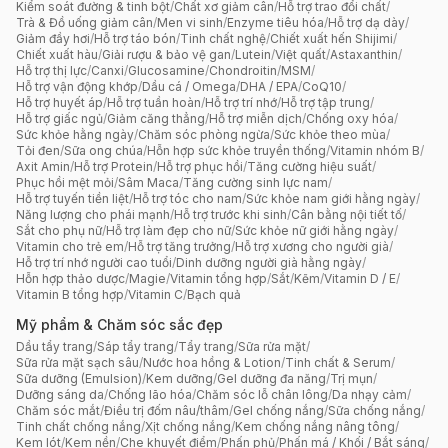
Kiểm soát đường & tinh bột
/
Chất xơ giảm cân
/
Hỗ trợ trao đổi chất
/
Trà & Đồ uống giảm cân
/
Men vi sinh
/
Enzyme tiêu hóa
/
Hỗ trợ dạ dày
/
Giảm đầy hơi
/
Hỗ trợ táo bón
/
Tinh chất nghệ
/
Chiết xuất hến Shijimi
/
Chiết xuất hàu
/
Giải rượu & bảo vệ gan
/
Lutein
/
Việt quất
/
Astaxanthin
/
Hỗ trợ thị lực
/
Canxi
/
Glucosamine
/
Chondroitin
/
MSM
/
Hỗ trợ vận động khớp
/
Dầu cá / Omega
/
DHA / EPA
/
CoQ10
/
Hỗ trợ huyết áp
/
Hỗ trợ tuần hoàn
/
Hỗ trợ trí nhớ
/
Hỗ trợ tập trung
/
Hỗ trợ giấc ngủ
/
Giảm căng thẳng
/
Hỗ trợ miễn dịch
/
Chống oxy hóa
/
Sức khỏe hằng ngày
/
Chăm sóc phòng ngừa
/
Sức khỏe theo mùa
/
Tỏi đen
/
Sữa ong chúa
/
Hỗn hợp sức khỏe truyền thống
/
Vitamin nhóm B
/
Axit Amin
/
Hỗ trợ Protein
/
Hỗ trợ phục hồi
/
Tăng cường hiệu suất
/
Phục hồi mệt mỏi
/
Sâm Maca
/
Tăng cường sinh lực nam
/
Hỗ trợ tuyến tiền liệt
/
Hỗ trợ tóc cho nam
/
Sức khỏe nam giới hằng ngày
/
Năng lượng cho phái mạnh
/
Hỗ trợ trước khi sinh
/
Cân bằng nội tiết tố
/
Sắt cho phụ nữ
/
Hỗ trợ làm đẹp cho nữ
/
Sức khỏe nữ giới hằng ngày
/
Vitamin cho trẻ em
/
Hỗ trợ tăng trưởng
/
Hỗ trợ xương cho người già
/
Hỗ trợ trí nhớ người cao tuổi
/
Dinh dưỡng người già hằng ngày
/
Hỗn hợp thảo dược
/
Magie
/
Vitamin tổng hợp
/
Sắt
/
Kẽm
/
Vitamin D / E
/
Vitamin B tổng hợp
/
Vitamin C
/
Bạch quả
Mỹ phẩm & Chăm sóc sắc đẹp
Dầu tẩy trang
/
Sáp tẩy trang
/
Tẩy trang
/
Sữa rửa mặt
/
Sữa rửa mặt sạch sâu
/
Nước hoa hồng & Lotion
/
Tinh chất & Serum
/
Sữa dưỡng (Emulsion)
/
Kem dưỡng
/
Gel dưỡng đa năng
/
Trị mụn
/
Dưỡng sáng da
/
Chống lão hóa
/
Chăm sóc lỗ chân lông
/
Da nhạy cảm
/
Chăm sóc mắt
/
Điều trị đốm nâu/thâm
/
Gel chống nắng
/
Sữa chống nắng
/
Tinh chất chống nắng
/
Xịt chống nắng
/
Kem chống nắng nâng tông
/
Kem lót
/
Kem nền
/
Che khuyết điểm
/
Phấn phủ
/
Phấn má / Khối / Bắt sáng
/