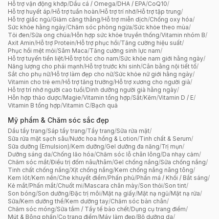
Hỗ trợ vận động khớp
/
Dầu cá / Omega
/
DHA / EPA
/
CoQ10
/
Hỗ trợ huyết áp
/
Hỗ trợ tuần hoàn
/
Hỗ trợ trí nhớ
/
Hỗ trợ tập trung
/
Hỗ trợ giấc ngủ
/
Giảm căng thẳng
/
Hỗ trợ miễn dịch
/
Chống oxy hóa
/
Sức khỏe hằng ngày
/
Chăm sóc phòng ngừa
/
Sức khỏe theo mùa
/
Tỏi đen
/
Sữa ong chúa
/
Hỗn hợp sức khỏe truyền thống
/
Vitamin nhóm B
/
Axit Amin
/
Hỗ trợ Protein
/
Hỗ trợ phục hồi
/
Tăng cường hiệu suất
/
Phục hồi mệt mỏi
/
Sâm Maca
/
Tăng cường sinh lực nam
/
Hỗ trợ tuyến tiền liệt
/
Hỗ trợ tóc cho nam
/
Sức khỏe nam giới hằng ngày
/
Năng lượng cho phái mạnh
/
Hỗ trợ trước khi sinh
/
Cân bằng nội tiết tố
/
Sắt cho phụ nữ
/
Hỗ trợ làm đẹp cho nữ
/
Sức khỏe nữ giới hằng ngày
/
Vitamin cho trẻ em
/
Hỗ trợ tăng trưởng
/
Hỗ trợ xương cho người già
/
Hỗ trợ trí nhớ người cao tuổi
/
Dinh dưỡng người già hằng ngày
/
Hỗn hợp thảo dược
/
Magie
/
Vitamin tổng hợp
/
Sắt
/
Kẽm
/
Vitamin D / E
/
Vitamin B tổng hợp
/
Vitamin C
/
Bạch quả
Mỹ phẩm & Chăm sóc sắc đẹp
Dầu tẩy trang
/
Sáp tẩy trang
/
Tẩy trang
/
Sữa rửa mặt
/
Sữa rửa mặt sạch sâu
/
Nước hoa hồng & Lotion
/
Tinh chất & Serum
/
Sữa dưỡng (Emulsion)
/
Kem dưỡng
/
Gel dưỡng đa năng
/
Trị mụn
/
Dưỡng sáng da
/
Chống lão hóa
/
Chăm sóc lỗ chân lông
/
Da nhạy cảm
/
Chăm sóc mắt
/
Điều trị đốm nâu/thâm
/
Gel chống nắng
/
Sữa chống nắng
/
Tinh chất chống nắng
/
Xịt chống nắng
/
Kem chống nắng nâng tông
/
Kem lót
/
Kem nền
/
Che khuyết điểm
/
Phấn phủ
/
Phấn má / Khối / Bắt sáng
/
Kẻ mắt
/
Phấn mắt
/
Chuốt mi
/
Mascara chân mày
/
Son thỏi
/
Son tint
/
Son bóng
/
Son dưỡng
/
Đặc trị môi
/
Mặt nạ giấy
/
Mặt nạ ngủ
/
Mặt nạ rửa
/
Sữa/Kem dưỡng thể
/
Kem dưỡng tay
/
Chăm sóc bàn chân
/
Chăm sóc móng
/
Sữa tắm / Tẩy tế bào chết
/
Dụng cụ trang điểm
/
Mút & Bông phấn
/
Cọ trang điểm
/
Máy làm đẹp
/
Bộ dưỡng da
/