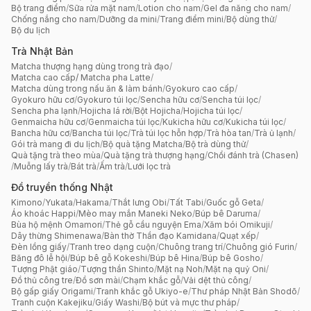
Bộ trang điểm
/
Sữa rửa mặt nam
/
Lotion cho nam
/
Gel đa năng cho nam
/
Chống nắng cho nam
/
Dưỡng da mini
/
Trang điểm mini
/
Bộ dùng thử
/
Bộ du lịch
Trà Nhật Bản
Matcha thượng hạng dùng trong trà đạo
/
Matcha cao cấp/ Matcha pha Latte
/
Matcha dùng trong nấu ăn & làm bánh
/
Gyokuro cao cấp
/
Gyokuro hữu cơ
/
Gyokuro túi lọc
/
Sencha hữu cơ
/
Sencha túi lọc
/
Sencha pha lạnh
/
Hojicha lá rời
/
Bột Hojicha
/
Hojicha túi lọc
/
Genmaicha hữu cơ
/
Genmaicha túi lọc
/
Kukicha hữu cơ
/
Kukicha túi lọc
/
Bancha hữu cơ
/
Bancha túi lọc
/
Trà túi lọc hỗn hợp
/
Trà hòa tan
/
Trà ủ lạnh
/
Gói trà mang đi du lịch
/
Bộ quà tặng Matcha
/
Bộ trà dùng thử
/
Quà tặng trà theo mùa
/
Quà tặng trà thượng hạng
/
Chổi đánh trà (Chasen)
/
Muỗng lấy trà
/
Bát trà
/
Ấm trà
/
Lưới lọc trà
Đồ truyền thống Nhật
Kimono
/
Yukata
/
Hakama
/
Thắt lưng Obi
/
Tất Tabi
/
Guốc gỗ Geta
/
Áo khoác Happi
/
Mèo may mắn Maneki Neko
/
Búp bê Daruma
/
Bùa hộ mệnh Omamori
/
Thẻ gỗ cầu nguyện Ema
/
Xăm bói Omikuji
/
Dây thừng Shimenawa
/
Bàn thờ Thần đạo Kamidana
/
Quạt xếp
/
Đèn lồng giấy
/
Tranh treo dạng cuộn
/
Chuông trang trí
/
Chuông gió Furin
/
Băng đô lễ hội
/
Búp bê gỗ Kokeshi
/
Búp bê Hina
/
Búp bê Gosho
/
Tượng Phật giáo
/
Tượng thần Shinto
/
Mặt nạ Noh
/
Mặt nạ quỷ Oni
/
Đồ thủ công tre
/
Đồ sơn mài
/
Chạm khắc gỗ
/
Vải dệt thủ công
/
Bộ gấp giấy Origami
/
Tranh khắc gỗ Ukiyo-e
/
Thư pháp Nhật Bản Shodō
/
Tranh cuộn Kakejiku
/
Giấy Washi
/
Bộ bút và mực thư pháp
/