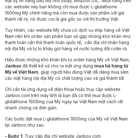
mại uy tín hàng đầu Mỹ như Ebay,
Amazon US
,…Mua hàng trên
các website này bạn không chỉ mua được L-glutathione
1600mg Mỹ chính hãng mà còn mua được sản phẩm với giá
thành rất rẻ, nó được coi là giá gốc so với thị trường Việt.
Tuy nhiên, các website Mỹ chưa có dịch vụ ship hàng về Việt
Nam nên khi order sản phẩm bạn sẽ gặp những khó khăn như:
thanh toán cần thẻ thanh toán quốc tế, cần địa chỉ nhận hàng
nội địa Mỹ và tự lo khâu gửi hàng về nước tương đối rườm rà.
Hiểu được những khó khăn khi tự order hàng Mỹ về Việt Nam,
Janbox
đã thiết kế và cho ra mắt ứng dụng
mua hộ hàng từ
Mỹ về Việt Nam
, giúp người tiêu dùng Việt dễ dàng mua sắm
các mặt hàng nội địa Mỹ có chất lượng cao và giá thành tốt.
Chỉ cần tải ứng dụng về điện thoại hoặc truy cập website
Janbox.com trên máy tính là bạn đã có thể mua được L-
glutathione 1600mg của Mỹ ngay tại Việt Nam một cách rất
nhanh chóng và đơn giản.
Các bước đặt mua L-glutathione 1600mg của Mỹ về Việt Nam
tại Janbox như sau:
- Bước 1:
Truy cập địa chỉ website Janbox.com