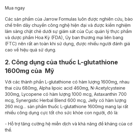
Mua ngay
Các sản phẩm của Jarrow Formulas luôn được nghiên cứu, bào
chế trên dây chuyền công nghệ hiện đại và được kiểm nghiệm
lâm sàng chặt chẽ dưới sự giám sát của Cục quản lý thực phẩm
và dược phẩm Hoa Kỳ (FDA), Ủy ban thương mại liên bang
(FTC) nên rất an toàn khi sử dụng, được nhiều người đánh giá
cao về hiệu quả sử dụng.
2. Công dụng của thuốc L-glutathione
1600mg của Mỹ
Với các thành phần L-glutathione có hàm lượng 1600mg, nhau
thai cừu 680mg, Alpha lipoic acid 460mg, N-Acetylcysteine
300mg, Lycopene có hàm lượng 1000 mcg, Astaxanthin 700
mcg, Synergistic Herbal Blend 600 mcg, Jelly có hàm lượng
260 mcg… sản phẩm thuốc L-glutathione 1600mg mang lại rất
nhiều công dụng cực tốt cho sức khỏe con người, đó là:
- Hỗ trợ tăng cường hệ miễn dịch và khả năng đề kháng của cơ
thể.