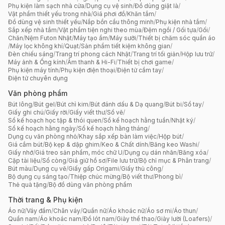
Phụ kiện làm sạch nhà cửa
/
Dụng cụ vệ sinh
/
Đồ dùng giặt là
/
Vật phẩm thiết yếu trong nhà
/
Giá phơi đồ
/
Khăn tắm
/
Đồ dùng vệ sinh thiết yếu
/
Nắp bồn cầu thông minh
/
Phụ kiện nhà tắm
/
Sắp xếp nhà tắm
/
Vật phẩm tiện nghi theo mùa
/
Đệm ngồi / Gối tựa
/
Gối
/
Chăn
/
Nệm Futon Nhật
/
Máy tạo ẩm
/
Máy sưởi
/
Thiết bị chăm sóc quần áo
/
Máy lọc không khí
/
Quạt
/
Sản phẩm tiết kiệm không gian
/
Đèn chiếu sáng
/
Trang trí phong cách Nhật
/
Trang trí tối giản
/
Hộp lưu trữ
/
Máy ảnh & Ống kính
/
Âm thanh & Hi-Fi
/
Thiết bị chơi game
/
Phụ kiện máy tính
/
Phụ kiện điện thoại
/
Điện tử cầm tay
/
Điện tử chuyên dụng
Văn phòng phẩm
Bút lông
/
Bút gel
/
Bút chì kim
/
Bút đánh dấu & Dạ quang
/
Bút bi
/
Sổ tay
/
Giấy ghi chú
/
Giấy rời
/
Giấy viết thư
/
Sổ vẽ
/
Sổ kế hoạch học tập & thói quen
/
Sổ kế hoạch hằng tuần
/
Nhật ký
/
Sổ kế hoạch hằng ngày
/
Sổ kế hoạch hằng tháng
/
Dụng cụ văn phòng nhỏ
/
Khay sắp xếp bàn làm việc
/
Hộp bút
/
Giá cắm bút
/
Bộ kẹp & dập ghim
/
Keo & Chất dính
/
Băng keo Washi
/
Giấy nhớ
/
Giá treo sản phẩm, móc chữ U
/
Dụng cụ dán nhãn
/
Băng xóa
/
Cặp tài liệu
/
Sổ còng
/
Giá giữ hồ sơ
/
File lưu trữ
/
Bộ chỉ mục & Phân trang
/
Bút màu
/
Dụng cụ vẽ
/
Giấy gấp Origami
/
Giấy thủ công
/
Bộ dụng cụ sáng tạo
/
Thiệp chúc mừng
/
Bộ viết thư
/
Phong bì
/
Thẻ quà tặng
/
Bộ đồ dùng văn phòng phẩm
Thời trang & Phụ kiện
Áo nữ
/
Váy đầm
/
Chân váy
/
Quần nữ
/
Áo khoác nữ
/
Áo sơ mi
/
Áo thun
/
Quần nam
/
Áo khoác nam
/
Đồ lót nam
/
Giày thể thao
/
Giày lười (Loafers)
/