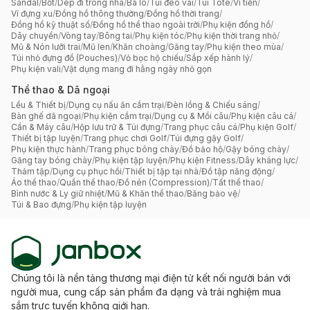
Sandal
/
Bốt
/
Dép đi trong nhà
/
Ba lô
/
Túi đeo vai
/
Túi Tote
/
Ví tiền
/
Ví đựng xu
/
Đồng hồ thông thường
/
Đồng hồ thời trang
/
Đồng hồ kỹ thuật số
/
Đồng hồ thể thao ngoài trời
/
Phụ kiện đồng hồ
/
Dây chuyền
/
Vòng tay
/
Bông tai
/
Phụ kiện tóc
/
Phụ kiện thời trang nhỏ
/
Mũ & Nón lưỡi trai
/
Mũ len
/
Khăn choàng
/
Găng tay
/
Phụ kiện theo mùa
/
Túi nhỏ đựng đồ (Pouches)
/
Vỏ bọc hộ chiếu
/
Sắp xếp hành lý
/
Phụ kiện vali
/
Vật dụng mang đi hằng ngày nhỏ gọn
Thể thao & Dã ngoại
Lều & Thiết bị
/
Dụng cụ nấu ăn cắm trại
/
Đèn lồng & Chiếu sáng
/
Bàn ghế dã ngoại
/
Phụ kiện cắm trại
/
Dụng cụ & Mồi câu
/
Phụ kiện câu cá
/
Cần & Máy câu
/
Hộp lưu trữ & Túi đựng
/
Trang phục câu cá
/
Phụ kiện Golf
/
Thiết bị tập luyện
/
Trang phục chơi Golf
/
Túi đựng gậy Golf
/
Phụ kiện thực hành
/
Trang phục bóng chày
/
Đồ bảo hộ
/
Gậy bóng chày
/
Găng tay bóng chày
/
Phụ kiện tập luyện
/
Phụ kiện Fitness
/
Dây kháng lực
/
Thảm tập
/
Dụng cụ phục hồi
/
Thiết bị tập tại nhà
/
Đồ tập năng động
/
Áo thể thao
/
Quần thể thao
/
Đồ nén (Compression)
/
Tất thể thao
/
Bình nước & Ly giữ nhiệt
/
Mũ & Khăn thể thao
/
Băng bảo vệ
/
Túi & Bao đựng
/
Phụ kiện tập luyện
Chúng tôi là nền tảng thương mại điện tử kết nối người bán với
người mua, cung cấp sản phẩm đa dạng và trải nghiệm mua
sắm trực tuyến không giới hạn.