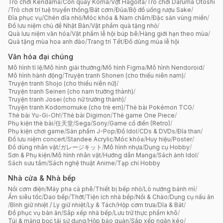
Trò chơi Kendama
/
Con quay Koma
/
Vợt Hagoita
/
Trò chơi Daruma Otoshi
/
Trò chơi trí tuệ truyền thống
/
Bát cơm
/
Đũa
/
Bộ đồ uống rượu Sake
/
Đĩa phục vụ
/
Chén dĩa nhỏ
/
Móc khóa & Nam châm
/
Đặc sản vùng miền
/
Đồ lưu niệm chủ đề Nhật Bản
/
Vật phẩm quà tặng nhỏ
/
Quà lưu niệm văn hóa
/
Vật phẩm lễ hội búp bê
/
Hàng giới hạn theo mùa
/
Quà tặng mùa hoa anh đào
/
Trang trí Tết
/
Đồ dùng mùa lễ hội
Văn hóa đại chúng
Mô hình tỉ lệ
/
Mô hình giải thưởng
/
Mô hình Figma
/
Mô hình Nendoroid
/
Mô hình hành động
/
Truyện tranh Shonen (cho thiếu niên nam)
/
Truyện tranh Shojo (cho thiếu niên nữ)
/
Truyện tranh Seinen (cho nam trưởng thành)
/
Truyện tranh Josei (cho nữ trưởng thành)
/
Truyện tranh Kodomomuke (cho trẻ em)
/
Thẻ bài Pokémon TCG
/
Thẻ bài Yu-Gi-Oh!
/
Thẻ bài Digimon
/
Thẻ game One Piece
/
Phụ kiện thẻ bài
/
任天堂
/
Sega
/
Sony
/
Game cổ điển (Retro)
/
Phụ kiện chơi game
/
Sản phẩm J-Pop
/
Đồ Idol
/
CDs & DVDs
/
Đĩa than
/
Đồ lưu niệm concert
/
Standee Acrylic
/
Móc khóa
/
Huy hiệu
/
Poster
/
Đồ dùng nhân vật
/
ガレージキット
/
Mô hình nhựa
/
Dụng cụ Hobby
/
Sơn & Phụ kiện
/
Mô hình nhân vật
/
Hướng dẫn Manga
/
Sách ảnh Idol
/
Sách sưu tầm
/
Sách nghệ thuật Anime
/
Tạp chí Hobby
Nhà cửa & Nhà bếp
Nồi cơm điện
/
Máy pha cà phê
/
Thiết bị bếp nhỏ
/
Lò nướng bánh mì
/
Ấm siêu tốc
/
Dao bếp
/
Thớt
/
Tiện ích nhà bếp
/
Nồi & Chảo
/
Dụng cụ nấu ăn
/
Bình giữ nhiệt / Ly giữ nhiệt
/
Ly & Tách
/
Hộp cơm trưa
/
Dĩa & Bát
/
Đồ phục vụ bàn ăn
/
Sắp xếp nhà bếp
/
Lưu trữ thực phẩm khô
/
Túi & màng bọc tái sử dụng
/
Hộp bảo quản
/
Sắp xếp ngăn kéo
/