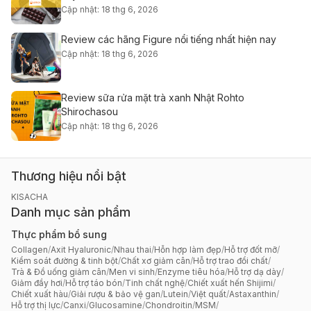
Cập nhật: 18 thg 6, 2026
Review các hãng Figure nổi tiếng nhất hiện nay
Cập nhật: 18 thg 6, 2026
Review sữa rửa mặt trà xanh Nhật Rohto
Shirochasou
Cập nhật: 18 thg 6, 2026
Thương hiệu nổi bật
KISACHA
Danh mục sản phẩm
Thực phẩm bổ sung
Collagen
/
Axit Hyaluronic
/
Nhau thai
/
Hỗn hợp làm đẹp
/
Hỗ trợ đốt mỡ
/
Kiểm soát đường & tinh bột
/
Chất xơ giảm cân
/
Hỗ trợ trao đổi chất
/
Trà & Đồ uống giảm cân
/
Men vi sinh
/
Enzyme tiêu hóa
/
Hỗ trợ dạ dày
/
Giảm đầy hơi
/
Hỗ trợ táo bón
/
Tinh chất nghệ
/
Chiết xuất hến Shijimi
/
Chiết xuất hàu
/
Giải rượu & bảo vệ gan
/
Lutein
/
Việt quất
/
Astaxanthin
/
Hỗ trợ thị lực
/
Canxi
/
Glucosamine
/
Chondroitin
/
MSM
/