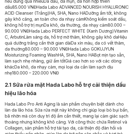
nếu dùng quá nhiều
Da dầu, da mụn, da hỗn hợp thiên
dầu
85.000 VNĐ
Hada Labo ADVANCED NOURISH HYALURONIC
ACID Cleanser (Trắng)
HA, SHA, Nano HA
Dưỡng ẩm tốt, không
gây khô căng, an toàn cho da nhạy cảm
Không kiểm soát dầu,
không hỗ trợ trị mụn
Da khô, da thường, da nhạy cảm
80.000 –
90.000 VNĐ
Hada Labo PERFECT WHITE (Xanh Dương)
Vitamin
C, Arbutin
Làm sáng da, hỗ trợ mờ thâm, không gây khô da
Hiệu
quả dưỡng trắng cần thời gian dài
Da xỉn màu, da có vết thâm,
da thường
80.000 – 90.000 VNĐ
Hada Labo GOKUJYUN
Moisturizing Foaming Wash
HA, SHA, Nano HA
Bọt mịn tạo sẵn,
làm sạch nhẹ nhàng, giữ ẩm tốt
Giá cao hơn so với các dòng
khác
Da khô, da nhạy cảm, mọi loại da cần làm sạch dịu
nhẹ
180.000 – 220.000 VNĐ
2.1 Sữa rửa mặt Hada Labo hỗ trợ cải thiện dấu
hiệu lão hóa
Hada Labo Pro Anti Aging là sản phẩm chuyên biệt dành cho
làn da lão hóa. Sữa rửa mặt này không chỉ giúp loại bỏ bụi bẩn,
bã nhờn mà còn duy trì độ ẩm cần thiết, mang lại cảm giác sạch
thoáng nhưng không khô căng. Với công thức chứa Retinol và
Collagen, sản phẩm hỗ trợ tái tạo da, cải thiện độ đàn hồi và
giảm thiểu nếp nhăn, giúp làn da trở nên săn chắc và tươi trẻ