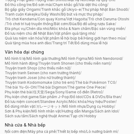
Đồ thủ công tre
/
Đồ sơn mài
/
Chạm khắc gỗ
/
Vải dệt thủ công
/
Bộ gấp giấy Origami
/
Tranh khắc gỗ Ukiyo-e
/
Thư pháp Nhật Bản Shodō
/
Tranh cuộn Kakejiku
/
Giấy Washi
/
Bộ bút và mực thư pháp
/
Trò chơi Kendama
/
Con quay Koma
/
Vợt Hagoita
/
Trò chơi Daruma Otoshi
/
Trò chơi trí tuệ truyền thống
/
Bát cơm
/
Đũa
/
Bộ đồ uống rượu Sake
/
Đĩa phục vụ
/
Chén dĩa nhỏ
/
Móc khóa & Nam châm
/
Đặc sản vùng miền
/
Đồ lưu niệm chủ đề Nhật Bản
/
Vật phẩm quà tặng nhỏ
/
Quà lưu niệm văn hóa
/
Vật phẩm lễ hội búp bê
/
Hàng giới hạn theo mùa
/
Quà tặng mùa hoa anh đào
/
Trang trí Tết
/
Đồ dùng mùa lễ hội
Văn hóa đại chúng
Mô hình tỉ lệ
/
Mô hình giải thưởng
/
Mô hình Figma
/
Mô hình Nendoroid
/
Mô hình hành động
/
Truyện tranh Shonen (cho thiếu niên nam)
/
Truyện tranh Shojo (cho thiếu niên nữ)
/
Truyện tranh Seinen (cho nam trưởng thành)
/
Truyện tranh Josei (cho nữ trưởng thành)
/
Truyện tranh Kodomomuke (cho trẻ em)
/
Thẻ bài Pokémon TCG
/
Thẻ bài Yu-Gi-Oh!
/
Thẻ bài Digimon
/
Thẻ game One Piece
/
Phụ kiện thẻ bài
/
任天堂
/
Sega
/
Sony
/
Game cổ điển (Retro)
/
Phụ kiện chơi game
/
Sản phẩm J-Pop
/
Đồ Idol
/
CDs & DVDs
/
Đĩa than
/
Đồ lưu niệm concert
/
Standee Acrylic
/
Móc khóa
/
Huy hiệu
/
Poster
/
Đồ dùng nhân vật
/
ガレージキット
/
Mô hình nhựa
/
Dụng cụ Hobby
/
Sơn & Phụ kiện
/
Mô hình nhân vật
/
Hướng dẫn Manga
/
Sách ảnh Idol
/
Sách sưu tầm
/
Sách nghệ thuật Anime
/
Tạp chí Hobby
Nhà cửa & Nhà bếp
Nồi cơm điện
/
Máy pha cà phê
/
Thiết bị bếp nhỏ
/
Lò nướng bánh mì
/