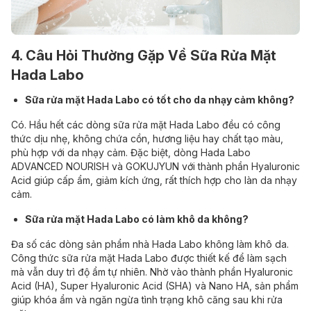
4. Câu Hỏi Thường Gặp Về Sữa Rửa Mặt
Hada Labo
Sữa rửa mặt Hada Labo có tốt cho da nhạy cảm không?
Có. Hầu hết các dòng sữa rửa mặt Hada Labo đều có công
thức dịu nhẹ, không chứa cồn, hương liệu hay chất tạo màu,
phù hợp với da nhạy cảm. Đặc biệt, dòng Hada Labo
ADVANCED NOURISH và GOKUJYUN với thành phần Hyaluronic
Acid giúp cấp ẩm, giảm kích ứng, rất thích hợp cho làn da nhạy
cảm.
Sữa rửa mặt Hada Labo có làm khô da không?
Đa số các dòng sản phẩm nhà Hada Labo không làm khô da.
Công thức sữa rửa mặt Hada Labo được thiết kế để làm sạch
mà vẫn duy trì độ ẩm tự nhiên. Nhờ vào thành phần Hyaluronic
Acid (HA), Super Hyaluronic Acid (SHA) và Nano HA, sản phẩm
giúp khóa ẩm và ngăn ngừa tình trạng khô căng sau khi rửa