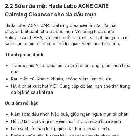
2.2 Sữa rửa mặt Hada Labo ACNE CARE
Calming Cleanser cho da dầu mụn
Hada Labo ACNE CARE Calming Cleanser là sữa rửa mặt
chuyên biệt dành cho da dầu mụn. Với công thức chứa
Salicylic Acid (BHA) và chiết xuất trà xanh, sản phẩm giúp làm
sạch sâu, giảm bã nhờn và hỗ trợ giảm viêm mụn hiệu quả.
Thành phần chính
Tranexamic Acid: Giúp làm sạch lỗ chân lông, giảm mụn hiệu
quả.
Rau diếp cá: Kháng khuẩn, chống viêm, làm dịu da.
HA & chiết xuất hạt Ý Dĩ: Cung cấp độ ẩm, hạn chế tình trạng
da bị khô sau khi rửa.
Ưu điểm nổi bật
Kiểm soát dầu nhờn hiệu quả, giúp ngăn ngừa mụn tái phát.
Hỗ trợ làm dịu và giảm viêm mụn nhờ chiết xuất trà xanh.
Làm sạch lỗ chân lông, giúp da thông thoáng hơn.
Không chứa cồn, hương liệu, an toàn cho da nhạy cảm.