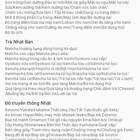
Son bóng
/
Son dưỡng
/
Đặc trị môi
/
Mặt nạ giấy
/
Mặt nạ ngủ
/
Mặt nạ rửa
/
Sữa/Kem dưỡng thể
/
Kem dưỡng tay
/
Chăm sóc bàn chân
/
Chăm sóc móng
/
Sữa tắm / Tẩy tế bào chết
/
Dụng cụ trang điểm
/
Mút & Bông phấn
/
Cọ trang điểm
/
Máy làm đẹp
/
Bộ dưỡng da
/
Bộ trang điểm
/
Sữa rửa mặt nam
/
Lotion cho nam
/
Gel đa năng cho nam
/
Chống nắng cho nam
/
Dưỡng da mini
/
Trang điểm mini
/
Bộ dùng thử
/
Bộ du lịch
Trà Nhật Bản
Matcha thượng hạng dùng trong trà đạo
/
Matcha cao cấp/ Matcha pha Latte
/
Matcha dùng trong nấu ăn & làm bánh
/
Gyokuro cao cấp
/
Gyokuro hữu cơ
/
Gyokuro túi lọc
/
Sencha hữu cơ
/
Sencha túi lọc
/
Sencha pha lạnh
/
Hojicha lá rời
/
Bột Hojicha
/
Hojicha túi lọc
/
Genmaicha hữu cơ
/
Genmaicha túi lọc
/
Kukicha hữu cơ
/
Kukicha túi lọc
/
Bancha hữu cơ
/
Bancha túi lọc
/
Trà túi lọc hỗn hợp
/
Trà hòa tan
/
Trà ủ lạnh
/
Gói trà mang đi du lịch
/
Bộ quà tặng Matcha
/
Bộ trà dùng thử
/
Quà tặng trà theo mùa
/
Quà tặng trà thượng hạng
/
Chổi đánh trà (Chasen)
/
Muỗng lấy trà
/
Bát trà
/
Ấm trà
/
Lưới lọc trà
Đồ truyền thống Nhật
Kimono
/
Yukata
/
Hakama
/
Thắt lưng Obi
/
Tất Tabi
/
Guốc gỗ Geta
/
Áo khoác Happi
/
Mèo may mắn Maneki Neko
/
Búp bê Daruma
/
Bùa hộ mệnh Omamori
/
Thẻ gỗ cầu nguyện Ema
/
Xăm bói Omikuji
/
Dây thừng Shimenawa
/
Bàn thờ Thần đạo Kamidana
/
Quạt xếp
/
Đèn lồng giấy
/
Tranh treo dạng cuộn
/
Chuông trang trí
/
Chuông gió Furin
/
Băng đô lễ hội
/
Búp bê gỗ Kokeshi
/
Búp bê Hina
/
Búp bê Gosho
/
Tượng Phật giáo
/
Tượng thần Shinto
/
Mặt nạ Noh
/
Mặt nạ quỷ Oni
/