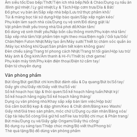
Ấm siêu tốc
/
Dao bếp
/
Thớt
/
Tiện ích nhà bếp
/
Nồi & Chảo
/
Dụng cụ nấu ăn
/
Bình giữ nhiệt / Ly giữ nhiệt
/
Ly & Tách
/
Hộp cơm trưa
/
Dĩa & Bát
/
Đồ phục vụ bàn ăn
/
Sắp xếp nhà bếp
/
Lưu trữ thực phẩm khô
/
Túi & màng bọc tái sử dụng
/
Hộp bảo quản
/
Sắp xếp ngăn kéo
/
Phụ kiện làm sạch nhà cửa
/
Dụng cụ vệ sinh
/
Đồ dùng giặt là
/
Vật phẩm thiết yếu trong nhà
/
Giá phơi đồ
/
Khăn tắm
/
Đồ dùng vệ sinh thiết yếu
/
Nắp bồn cầu thông minh
/
Phụ kiện nhà tắm
/
Sắp xếp nhà tắm
/
Vật phẩm tiện nghi theo mùa
/
Đệm ngồi / Gối tựa
/
Gối
/
Chăn
/
Nệm Futon Nhật
/
Máy tạo ẩm
/
Máy sưởi
/
Thiết bị chăm sóc quần áo
/
Máy lọc không khí
/
Quạt
/
Sản phẩm tiết kiệm không gian
/
Đèn chiếu sáng
/
Trang trí phong cách Nhật
/
Trang trí tối giản
/
Hộp lưu trữ
/
Máy ảnh & Ống kính
/
Âm thanh & Hi-Fi
/
Thiết bị chơi game
/
Phụ kiện máy tính
/
Phụ kiện điện thoại
/
Điện tử cầm tay
/
Điện tử chuyên dụng
Văn phòng phẩm
Bút lông
/
Bút gel
/
Bút chì kim
/
Bút đánh dấu & Dạ quang
/
Bút bi
/
Sổ tay
/
Giấy ghi chú
/
Giấy rời
/
Giấy viết thư
/
Sổ vẽ
/
Sổ kế hoạch học tập & thói quen
/
Sổ kế hoạch hằng tuần
/
Nhật ký
/
Sổ kế hoạch hằng ngày
/
Sổ kế hoạch hằng tháng
/
Dụng cụ văn phòng nhỏ
/
Khay sắp xếp bàn làm việc
/
Hộp bút
/
Giá cắm bút
/
Bộ kẹp & dập ghim
/
Keo & Chất dính
/
Băng keo Washi
/
Giấy nhớ
/
Giá treo sản phẩm, móc chữ U
/
Dụng cụ dán nhãn
/
Băng xóa
/
Cặp tài liệu
/
Sổ còng
/
Giá giữ hồ sơ
/
File lưu trữ
/
Bộ chỉ mục & Phân trang
/
Bút màu
/
Dụng cụ vẽ
/
Giấy gấp Origami
/
Giấy thủ công
/
Bộ dụng cụ sáng tạo
/
Thiệp chúc mừng
/
Bộ viết thư
/
Phong bì
/
Thẻ quà tặng
/
Bộ đồ dùng văn phòng phẩm