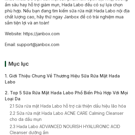
ẩm sâu hay hỗ trợ giảm mụn, Hada Labo đều có sự lựa chọn
phù hợp. Nếu bạn đang tìm kiếm sữa rửa mặt Hada Labo nội địa
chất lượng cao, hãy thử ngay Janbox để có trải nghiệm mua
sắm tiện lợi và an toàn!
Website:
https://janbox.com
Email:
support@janbox.com
Mục lục
1. Giới Thiệu Chung Về Thương Hiệu Sữa Rửa Mặt Hada
Labo
2. Top 5 Sữa Rửa Mặt Hada Labo Phổ Biến Phù Hợp Với Mọi
Loại Da
2.1 Sữa rửa mặt Hada Labo hỗ trợ cải thiện dấu hiệu lão hóa
2.2 Sữa rửa mặt Hada Labo ACNE CARE Calming Cleanser
cho da dầu mụn
2.3 Hada Labo ADVANCED NOURISH HYALURONIC ACID
Cleanser dưỡng ẩm