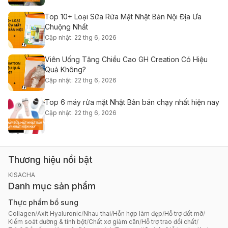
Top 10+ Loại Sữa Rửa Mặt Nhật Bản Nội Địa Ưa
Chuộng Nhất
Cập nhật: 22 thg 6, 2026
Viên Uống Tăng Chiều Cao GH Creation Có Hiệu
Quả Không?
Cập nhật: 22 thg 6, 2026
Top 6 máy rửa mặt Nhật Bản bán chạy nhất hiện nay
Cập nhật: 22 thg 6, 2026
Thương hiệu nổi bật
KISACHA
Danh mục sản phẩm
Thực phẩm bổ sung
Collagen
/
Axit Hyaluronic
/
Nhau thai
/
Hỗn hợp làm đẹp
/
Hỗ trợ đốt mỡ
/
Kiểm soát đường & tinh bột
/
Chất xơ giảm cân
/
Hỗ trợ trao đổi chất
/