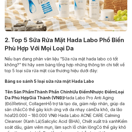
2. Top 5 Sữa Rửa Mặt Hada Labo Phổ Biến
Phù Hợp Với Mọi Loại Da
Nếu bạn đang phân vân liệu “Sữa rửa mặt hada labo có tốt
không?” thì hãy xem bảng tổng hợp những thông tin chi tiết về
top 5 loại sữa rửa mặt của thương hiệu dưới đây:
Bảng so sánh 5 loại sữa rửa mặt Hada Labo
Tên Sản Phẩm
Thành Phần Chính
Ưu Điểm
Nhược Điểm
Loại
Da Phù Hợp
Giá Thành (VNĐ)
Hada Labo Pro Anti Aging
(Đỏ)
Retinol, Collagen
Hỗ trợ tái tạo da, giảm nếp nhăn, giúp da
săn chắc
Có thể gây kích ứng với da nhạy cảm
Da khô, da lão
hóa
120.000 – 180.000 VNĐ
Hada Labo ACNE CARE Calming
Cleanser (Xanh Lá)
Salicylic Acid (BHA), Chiết xuất trà xanh
Kiểm
soát dầu, giảm viêm mụn, làm sạch lỗ chân lông
Có thể gây khô