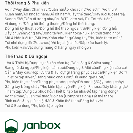
Thời trang & Phụ kiện
Áo nữ
/
Váy đầm
/
Chân váy
/
Quần nữ
/
Áo khoác nữ
/
Áo sơ mi
/
Áo thun
/
Quần nam
/
Áo khoác nam
/
Đồ lót nam
/
Giày thể thao
/
Giày lười (Loafers)
/
Sandal
/
Bốt
/
Dép đi trong nhà
/
Ba lô
/
Túi đeo vai
/
Túi Tote
/
Ví tiền
/
Ví đựng xu
/
Đồng hồ thông thường
/
Đồng hồ thời trang
/
Đồng hồ kỹ thuật số
/
Đồng hồ thể thao ngoài trời
/
Phụ kiện đồng hồ
/
Dây chuyền
/
Vòng tay
/
Bông tai
/
Phụ kiện tóc
/
Phụ kiện thời trang nhỏ
/
Mũ & Nón lưỡi trai
/
Mũ len
/
Khăn choàng
/
Găng tay
/
Phụ kiện theo mùa
/
Túi nhỏ đựng đồ (Pouches)
/
Vỏ bọc hộ chiếu
/
Sắp xếp hành lý
/
Phụ kiện vali
/
Vật dụng mang đi hằng ngày nhỏ gọn
Thể thao & Dã ngoại
Lều & Thiết bị
/
Dụng cụ nấu ăn cắm trại
/
Đèn lồng & Chiếu sáng
/
Bàn ghế dã ngoại
/
Phụ kiện cắm trại
/
Dụng cụ & Mồi câu
/
Phụ kiện câu cá
/
Cần & Máy câu
/
Hộp lưu trữ & Túi đựng
/
Trang phục câu cá
/
Phụ kiện Golf
/
Thiết bị tập luyện
/
Trang phục chơi Golf
/
Túi đựng gậy Golf
/
Phụ kiện thực hành
/
Trang phục bóng chày
/
Đồ bảo hộ
/
Gậy bóng chày
/
Găng tay bóng chày
/
Phụ kiện tập luyện
/
Phụ kiện Fitness
/
Dây kháng lực
/
Thảm tập
/
Dụng cụ phục hồi
/
Thiết bị tập tại nhà
/
Đồ tập năng động
/
Áo thể thao
/
Quần thể thao
/
Đồ nén (Compression)
/
Tất thể thao
/
Bình nước & Ly giữ nhiệt
/
Mũ & Khăn thể thao
/
Băng bảo vệ
/
Túi & Bao đựng
/
Phụ kiện tập luyện