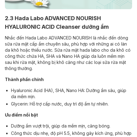
2.3 Hada Labo ADVANCED NOURISH
HYALURONIC ACID Cleanser dưỡng ẩm
Nhắc đến Hada Labo ADVANCED NOURISH là nhắc đến dòng
sữa rửa mặt cấp ẩm chuyên sâu, phù hợp với những ai có làn
da khô hoặc thiếu nước. Sữa rửa mặt hada labo cho da khô có
công thức chứa HA, SHA và Nano HA giúp da luôn mềm mịn
sau khi rửa mặt, không bị khô căng như các loại sữa rửa mặt
thông thường.
Thành phần chính
Hyaluronic Acid (HA), SHA, Nano HA: Dưỡng ẩm sâu, giúp
da mềm mịn.
Glycerin: Hỗ trợ cấp nước, duy trì độ ẩm tự nhiên.
Ưu điểm nổi bật
Dưỡng ẩm vượt trội, giúp da mềm mịn, căng bóng.
Công thức dịu nhẹ, độ pH 5.5, không gây kích ứng, phù hợp