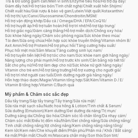
Trà & Đồ uống giảm cân
/
Men vi sinh
/
Enzyme tiêu hóa
/
Hỗ trợ dạ dày
/
Giảm đầy hơi
/
Hỗ trợ táo bón
/
Tinh chất nghệ
/
Chiết xuất hến Shijimi
/
Chiết xuất hàu
/
Giải rượu & bảo vệ gan
/
Lutein
/
Việt quất
/
Astaxanthin
/
Hỗ trợ thị lực
/
Canxi
/
Glucosamine
/
Chondroitin
/
MSM
/
Hỗ trợ vận động khớp
/
Dầu cá / Omega
/
DHA / EPA
/
CoQ10
/
Hỗ trợ huyết áp
/
Hỗ trợ tuần hoàn
/
Hỗ trợ trí nhớ
/
Hỗ trợ tập trung
/
Hỗ trợ giấc ngủ
/
Giảm căng thẳng
/
Hỗ trợ miễn dịch
/
Chống oxy hóa
/
Sức khỏe hằng ngày
/
Chăm sóc phòng ngừa
/
Sức khỏe theo mùa
/
Tỏi đen
/
Sữa ong chúa
/
Hỗn hợp sức khỏe truyền thống
/
Vitamin nhóm B
/
Axit Amin
/
Hỗ trợ Protein
/
Hỗ trợ phục hồi
/
Tăng cường hiệu suất
/
Phục hồi mệt mỏi
/
Sâm Maca
/
Tăng cường sinh lực nam
/
Hỗ trợ tuyến tiền liệt
/
Hỗ trợ tóc cho nam
/
Sức khỏe nam giới hằng ngày
/
Năng lượng cho phái mạnh
/
Hỗ trợ trước khi sinh
/
Cân bằng nội tiết tố
/
Sắt cho phụ nữ
/
Hỗ trợ làm đẹp cho nữ
/
Sức khỏe nữ giới hằng ngày
/
Vitamin cho trẻ em
/
Hỗ trợ tăng trưởng
/
Hỗ trợ xương cho người già
/
Hỗ trợ trí nhớ người cao tuổi
/
Dinh dưỡng người già hằng ngày
/
Hỗn hợp thảo dược
/
Magie
/
Vitamin tổng hợp
/
Sắt
/
Kẽm
/
Vitamin D / E
/
Vitamin B tổng hợp
/
Vitamin C
/
Bạch quả
Mỹ phẩm & Chăm sóc sắc đẹp
Dầu tẩy trang
/
Sáp tẩy trang
/
Tẩy trang
/
Sữa rửa mặt
/
Sữa rửa mặt sạch sâu
/
Nước hoa hồng & Lotion
/
Tinh chất & Serum
/
Sữa dưỡng (Emulsion)
/
Kem dưỡng
/
Gel dưỡng đa năng
/
Trị mụn
/
Dưỡng sáng da
/
Chống lão hóa
/
Chăm sóc lỗ chân lông
/
Da nhạy cảm
/
Chăm sóc mắt
/
Điều trị đốm nâu/thâm
/
Gel chống nắng
/
Sữa chống nắng
/
Tinh chất chống nắng
/
Xịt chống nắng
/
Kem chống nắng nâng tông
/
Kem lót
/
Kem nền
/
Che khuyết điểm
/
Phấn phủ
/
Phấn má / Khối / Bắt sáng
/
Kẻ mắt
/
Phấn mắt
/
Chuốt mi
/
Mascara chân mày
/
Son thỏi
/
Son tint
/