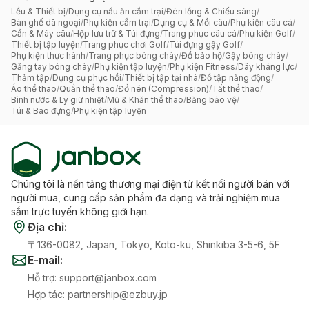
Lều & Thiết bị
/
Dụng cụ nấu ăn cắm trại
/
Đèn lồng & Chiếu sáng
/
Bàn ghế dã ngoại
/
Phụ kiện cắm trại
/
Dụng cụ & Mồi câu
/
Phụ kiện câu cá
/
Cần & Máy câu
/
Hộp lưu trữ & Túi đựng
/
Trang phục câu cá
/
Phụ kiện Golf
/
Thiết bị tập luyện
/
Trang phục chơi Golf
/
Túi đựng gậy Golf
/
Phụ kiện thực hành
/
Trang phục bóng chày
/
Đồ bảo hộ
/
Gậy bóng chày
/
Găng tay bóng chày
/
Phụ kiện tập luyện
/
Phụ kiện Fitness
/
Dây kháng lực
/
Thảm tập
/
Dụng cụ phục hồi
/
Thiết bị tập tại nhà
/
Đồ tập năng động
/
Áo thể thao
/
Quần thể thao
/
Đồ nén (Compression)
/
Tất thể thao
/
Bình nước & Ly giữ nhiệt
/
Mũ & Khăn thể thao
/
Băng bảo vệ
/
Túi & Bao đựng
/
Phụ kiện tập luyện
Chúng tôi là nền tảng thương mại điện tử kết nối người bán với
người mua, cung cấp sản phẩm đa dạng và trải nghiệm mua
sắm trực tuyến không giới hạn.
Địa chỉ
:
〒136-0082, Japan, Tokyo, Koto-ku, Shinkiba 3-5-6, 5F
E-mail
:
Hỗ trợ
:
support@janbox.com
Hợp tác
:
partnership@ezbuy.jp