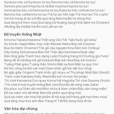
Gyokuro hữu cơ
/
Gyokuro túi lọc
/
Sencha hữu cơ
/
Sencha túi lọc
/
Sencha pha lạnh
/
Hojicha lá rời
/
Bột Hojicha
/
Hojicha túi lọc
/
Genmaicha hữu cơ
/
Genmaicha túi lọc
/
Kukicha hữu cơ
/
Kukicha túi lọc
/
Bancha hữu cơ
/
Bancha túi lọc
/
Trà túi lọc hỗn hợp
/
Trà hòa tan
/
Trà ủ lạnh
/
Gói trà mang đi du lịch
/
Bộ quà tặng Matcha
/
Bộ trà dùng thử
/
Quà tặng trà theo mùa
/
Quà tặng trà thượng hạng
/
Chổi đánh trà (Chasen)
/
Muỗng lấy trà
/
Bát trà
/
Ấm trà
/
Lưới lọc trà
Đồ truyền thống Nhật
Kimono
/
Yukata
/
Hakama
/
Thắt lưng Obi
/
Tất Tabi
/
Guốc gỗ Geta
/
Áo khoác Happi
/
Mèo may mắn Maneki Neko
/
Búp bê Daruma
/
Bùa hộ mệnh Omamori
/
Thẻ gỗ cầu nguyện Ema
/
Xăm bói Omikuji
/
Dây thừng Shimenawa
/
Bàn thờ Thần đạo Kamidana
/
Quạt xếp
/
Đèn lồng giấy
/
Tranh treo dạng cuộn
/
Chuông trang trí
/
Chuông gió Furin
/
Băng đô lễ hội
/
Búp bê gỗ Kokeshi
/
Búp bê Hina
/
Búp bê Gosho
/
Tượng Phật giáo
/
Tượng thần Shinto
/
Mặt nạ Noh
/
Mặt nạ quỷ Oni
/
Đồ thủ công tre
/
Đồ sơn mài
/
Chạm khắc gỗ
/
Vải dệt thủ công
/
Bộ gấp giấy Origami
/
Tranh khắc gỗ Ukiyo-e
/
Thư pháp Nhật Bản Shodō
/
Tranh cuộn Kakejiku
/
Giấy Washi
/
Bộ bút và mực thư pháp
/
Trò chơi Kendama
/
Con quay Koma
/
Vợt Hagoita
/
Trò chơi Daruma Otoshi
/
Trò chơi trí tuệ truyền thống
/
Bát cơm
/
Đũa
/
Bộ đồ uống rượu Sake
/
Đĩa phục vụ
/
Chén dĩa nhỏ
/
Móc khóa & Nam châm
/
Đặc sản vùng miền
/
Đồ lưu niệm chủ đề Nhật Bản
/
Vật phẩm quà tặng nhỏ
/
Quà lưu niệm văn hóa
/
Vật phẩm lễ hội búp bê
/
Hàng giới hạn theo mùa
/
Quà tặng mùa hoa anh đào
/
Trang trí Tết
/
Đồ dùng mùa lễ hội
Văn hóa đại chúng