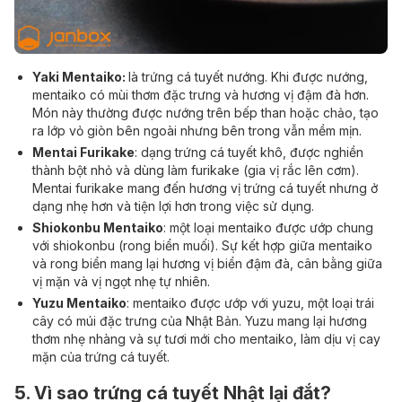
Yaki Mentaiko:
là trứng cá tuyết nướng. Khi được nướng,
mentaiko có mùi thơm đặc trưng và hương vị đậm đà hơn.
Món này thường được nướng trên bếp than hoặc chảo, tạo
ra lớp vỏ giòn bên ngoài nhưng bên trong vẫn mềm mịn.
Mentai Furikake
: dạng trứng cá tuyết khô, được nghiền
thành bột nhỏ và dùng làm furikake (gia vị rắc lên cơm).
Mentai furikake mang đến hương vị trứng cá tuyết nhưng ở
dạng nhẹ hơn và tiện lợi hơn trong việc sử dụng.
Shiokonbu Mentaiko
: một loại mentaiko được ướp chung
với shiokonbu (rong biển muối). Sự kết hợp giữa mentaiko
và rong biển mang lại hương vị biển đậm đà, cân bằng giữa
vị mặn và vị ngọt nhẹ tự nhiên.
Yuzu Mentaiko
: mentaiko được ướp với yuzu, một loại trái
cây có múi đặc trưng của Nhật Bản. Yuzu mang lại hương
thơm nhẹ nhàng và sự tươi mới cho mentaiko, làm dịu vị cay
mặn của trứng cá tuyết.
5. Vì sao trứng cá tuyết Nhật lại đắt?