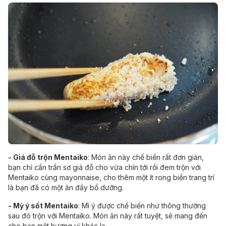
- Giá đỗ trộn Mentaiko
: Món ăn này chế biến rất đơn giản,
bạn chỉ cần trần sơ giá đỗ cho vừa chín tới rồi đem trộn với
Mentaiko cùng mayonnaise, cho thêm một ít rong biển trang trí
là bạn đã có một ăn đầy bổ dưỡng.
- Mỳ ý sốt Mentaiko
: Mì ý được chế biến như thông thường
sau đó trộn với Mentaiko. Món ăn này rất tuyệt, sẽ mang đến
cho bạn một hương vị khác lạ.