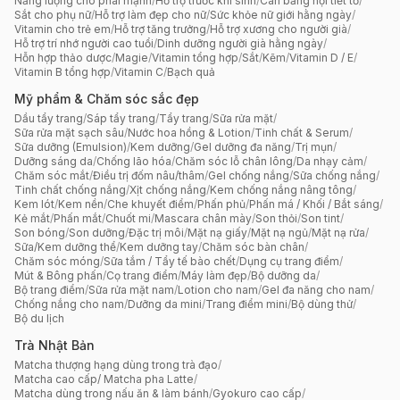
Năng lượng cho phái mạnh
/
Hỗ trợ trước khi sinh
/
Cân bằng nội tiết tố
/
Sắt cho phụ nữ
/
Hỗ trợ làm đẹp cho nữ
/
Sức khỏe nữ giới hằng ngày
/
Vitamin cho trẻ em
/
Hỗ trợ tăng trưởng
/
Hỗ trợ xương cho người già
/
Hỗ trợ trí nhớ người cao tuổi
/
Dinh dưỡng người già hằng ngày
/
Hỗn hợp thảo dược
/
Magie
/
Vitamin tổng hợp
/
Sắt
/
Kẽm
/
Vitamin D / E
/
Vitamin B tổng hợp
/
Vitamin C
/
Bạch quả
Mỹ phẩm & Chăm sóc sắc đẹp
Dầu tẩy trang
/
Sáp tẩy trang
/
Tẩy trang
/
Sữa rửa mặt
/
Sữa rửa mặt sạch sâu
/
Nước hoa hồng & Lotion
/
Tinh chất & Serum
/
Sữa dưỡng (Emulsion)
/
Kem dưỡng
/
Gel dưỡng đa năng
/
Trị mụn
/
Dưỡng sáng da
/
Chống lão hóa
/
Chăm sóc lỗ chân lông
/
Da nhạy cảm
/
Chăm sóc mắt
/
Điều trị đốm nâu/thâm
/
Gel chống nắng
/
Sữa chống nắng
/
Tinh chất chống nắng
/
Xịt chống nắng
/
Kem chống nắng nâng tông
/
Kem lót
/
Kem nền
/
Che khuyết điểm
/
Phấn phủ
/
Phấn má / Khối / Bắt sáng
/
Kẻ mắt
/
Phấn mắt
/
Chuốt mi
/
Mascara chân mày
/
Son thỏi
/
Son tint
/
Son bóng
/
Son dưỡng
/
Đặc trị môi
/
Mặt nạ giấy
/
Mặt nạ ngủ
/
Mặt nạ rửa
/
Sữa/Kem dưỡng thể
/
Kem dưỡng tay
/
Chăm sóc bàn chân
/
Chăm sóc móng
/
Sữa tắm / Tẩy tế bào chết
/
Dụng cụ trang điểm
/
Mút & Bông phấn
/
Cọ trang điểm
/
Máy làm đẹp
/
Bộ dưỡng da
/
Bộ trang điểm
/
Sữa rửa mặt nam
/
Lotion cho nam
/
Gel đa năng cho nam
/
Chống nắng cho nam
/
Dưỡng da mini
/
Trang điểm mini
/
Bộ dùng thử
/
Bộ du lịch
Trà Nhật Bản
Matcha thượng hạng dùng trong trà đạo
/
Matcha cao cấp/ Matcha pha Latte
/
Matcha dùng trong nấu ăn & làm bánh
/
Gyokuro cao cấp
/