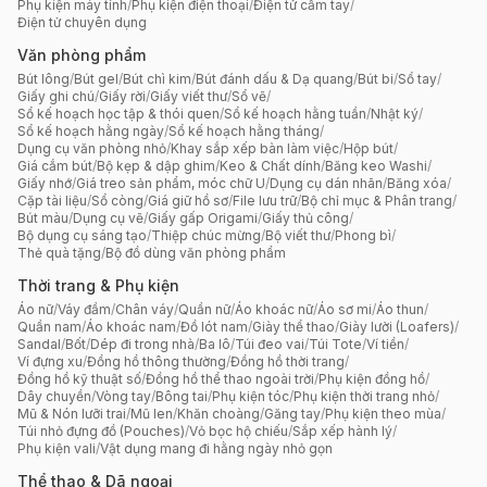
Phụ kiện máy tính
/
Phụ kiện điện thoại
/
Điện tử cầm tay
/
Điện tử chuyên dụng
Văn phòng phẩm
Bút lông
/
Bút gel
/
Bút chì kim
/
Bút đánh dấu & Dạ quang
/
Bút bi
/
Sổ tay
/
Giấy ghi chú
/
Giấy rời
/
Giấy viết thư
/
Sổ vẽ
/
Sổ kế hoạch học tập & thói quen
/
Sổ kế hoạch hằng tuần
/
Nhật ký
/
Sổ kế hoạch hằng ngày
/
Sổ kế hoạch hằng tháng
/
Dụng cụ văn phòng nhỏ
/
Khay sắp xếp bàn làm việc
/
Hộp bút
/
Giá cắm bút
/
Bộ kẹp & dập ghim
/
Keo & Chất dính
/
Băng keo Washi
/
Giấy nhớ
/
Giá treo sản phẩm, móc chữ U
/
Dụng cụ dán nhãn
/
Băng xóa
/
Cặp tài liệu
/
Sổ còng
/
Giá giữ hồ sơ
/
File lưu trữ
/
Bộ chỉ mục & Phân trang
/
Bút màu
/
Dụng cụ vẽ
/
Giấy gấp Origami
/
Giấy thủ công
/
Bộ dụng cụ sáng tạo
/
Thiệp chúc mừng
/
Bộ viết thư
/
Phong bì
/
Thẻ quà tặng
/
Bộ đồ dùng văn phòng phẩm
Thời trang & Phụ kiện
Áo nữ
/
Váy đầm
/
Chân váy
/
Quần nữ
/
Áo khoác nữ
/
Áo sơ mi
/
Áo thun
/
Quần nam
/
Áo khoác nam
/
Đồ lót nam
/
Giày thể thao
/
Giày lười (Loafers)
/
Sandal
/
Bốt
/
Dép đi trong nhà
/
Ba lô
/
Túi đeo vai
/
Túi Tote
/
Ví tiền
/
Ví đựng xu
/
Đồng hồ thông thường
/
Đồng hồ thời trang
/
Đồng hồ kỹ thuật số
/
Đồng hồ thể thao ngoài trời
/
Phụ kiện đồng hồ
/
Dây chuyền
/
Vòng tay
/
Bông tai
/
Phụ kiện tóc
/
Phụ kiện thời trang nhỏ
/
Mũ & Nón lưỡi trai
/
Mũ len
/
Khăn choàng
/
Găng tay
/
Phụ kiện theo mùa
/
Túi nhỏ đựng đồ (Pouches)
/
Vỏ bọc hộ chiếu
/
Sắp xếp hành lý
/
Phụ kiện vali
/
Vật dụng mang đi hằng ngày nhỏ gọn
Thể thao & Dã ngoại