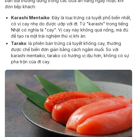
bản địa thường dùng trong các bữa ăn hàng ngày hoặc khi
đón tiếp khách:
Karashi Mentaiko
: Đây là loại trứng cá tuyết phổ biến nhất,
có vị cay nhẹ do được ướp với ớt. Từ "karashi" trong tiếng
Nhật có nghĩa là "cay". Vị cay này không quá nồng, mà đủ
để tạo ra một trải nghiệm thú vị khi ăn.
Tarako
: là phiên bản trứng cá tuyết không cay, thường
được chế biến đơn giản bằng cách ngâm muối. So với
karashi mentaiko, tarako có hương vị dịu hơn, không có sự
pha trộn của ớt cay.