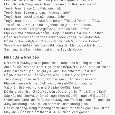
Mô hình tỉ lệ
/
Mô hình giải thưởng
/
Mô hình Figma
/
Mô hình Nendoroid
/
Mô hình hành động
/
Truyện tranh Shonen (cho thiếu niên nam)
/
Truyện tranh Shojo (cho thiếu niên nữ)
/
Truyện tranh Seinen (cho nam trưởng thành)
/
Truyện tranh Josei (cho nữ trưởng thành)
/
Truyện tranh Kodomomuke (cho trẻ em)
/
Thẻ bài Pokémon TCG
/
Thẻ bài Yu-Gi-Oh!
/
Thẻ bài Digimon
/
Thẻ game One Piece
/
Phụ kiện thẻ bài
/
任天堂
/
Sega
/
Sony
/
Game cổ điển (Retro)
/
Phụ kiện chơi game
/
Sản phẩm J-Pop
/
Đồ Idol
/
CDs & DVDs
/
Đĩa than
/
Đồ lưu niệm concert
/
Standee Acrylic
/
Móc khóa
/
Huy hiệu
/
Poster
/
Đồ dùng nhân vật
/
ガレージキット
/
Mô hình nhựa
/
Dụng cụ Hobby
/
Sơn & Phụ kiện
/
Mô hình nhân vật
/
Hướng dẫn Manga
/
Sách ảnh Idol
/
Sách sưu tầm
/
Sách nghệ thuật Anime
/
Tạp chí Hobby
Nhà cửa & Nhà bếp
Nồi cơm điện
/
Máy pha cà phê
/
Thiết bị bếp nhỏ
/
Lò nướng bánh mì
/
Ấm siêu tốc
/
Dao bếp
/
Thớt
/
Tiện ích nhà bếp
/
Nồi & Chảo
/
Dụng cụ nấu ăn
/
Bình giữ nhiệt / Ly giữ nhiệt
/
Ly & Tách
/
Hộp cơm trưa
/
Dĩa & Bát
/
Đồ phục vụ bàn ăn
/
Sắp xếp nhà bếp
/
Lưu trữ thực phẩm khô
/
Túi & màng bọc tái sử dụng
/
Hộp bảo quản
/
Sắp xếp ngăn kéo
/
Phụ kiện làm sạch nhà cửa
/
Dụng cụ vệ sinh
/
Đồ dùng giặt là
/
Vật phẩm thiết yếu trong nhà
/
Giá phơi đồ
/
Khăn tắm
/
Đồ dùng vệ sinh thiết yếu
/
Nắp bồn cầu thông minh
/
Phụ kiện nhà tắm
/
Sắp xếp nhà tắm
/
Vật phẩm tiện nghi theo mùa
/
Đệm ngồi / Gối tựa
/
Gối
/
Chăn
/
Nệm Futon Nhật
/
Máy tạo ẩm
/
Máy sưởi
/
Thiết bị chăm sóc quần áo
/
Máy lọc không khí
/
Quạt
/
Sản phẩm tiết kiệm không gian
/
Đèn chiếu sáng
/
Trang trí phong cách Nhật
/
Trang trí tối giản
/
Hộp lưu trữ
/
Máy ảnh & Ống kính
/
Âm thanh & Hi-Fi
/
Thiết bị chơi game
/