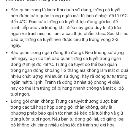
Bảo quản trong tủ lạnh: Khi chưa sử dụng, trứng cá tuyết
nên được bảo quản trong ngăn mát tủ lạnh ở nhiệt độ từ 0°C
đến 4°C. Đảm bảo trứng cá tuyết được đóng gói kín để
tránh tiếp xúc với không khí, điều này giúp duy trì độ tươi
ngon và tránh mùi hôi lan ra các thực phẩm khác. Sau khi mở
bao bì, trứng cá tuyết nên được tiêu thụ trong vòng 2-3
ngày.
Bảo quản trong ngăn đông (tủ đông): Nếu không sử dụng
hết ngay, bạn có thể bảo quản trứng cá tuyết trong ngăn
đông ở nhiệt độ -18°C. Trứng cá tuyết có thể bảo quản
trong ngăn đông khoảng 1-2 tháng mà không làm mất đi quá
nhiều chất lượng. Khi muốn sử dụng, hãy rã đông từ từ trong
ngăn mát tủ lạnh. Tránh rã đông ở nhiệt độ phòng vì điều
này có thể làm trứng cá bị hỏng nhanh chóng và mất đi độ
tươi ngon.
Đóng gói chân không: Trứng cá tuyết thường được bán
trong các túi hoặc hộp đóng gói chân không, đây là
phương pháp bảo quản tốt nhất để kéo dài tuổi thọ và giữ
trứng luôn tươi ngon. Nếu bạn tự đóng gói lại, cố gắng loại
bỏ không khí càng nhiều càng tốt để tránh sự oxi hóa.