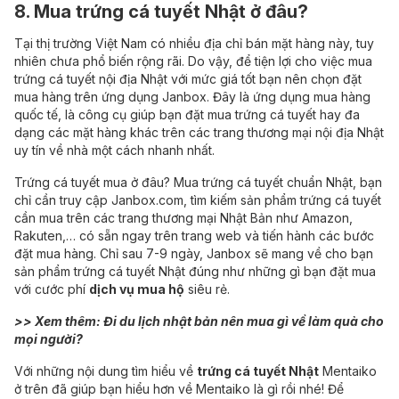
8. Mua trứng cá tuyết Nhật ở đâu?
Tại thị trường Việt Nam có nhiều địa chỉ bán mặt hàng này, tuy
nhiên chưa phổ biến rộng rãi. Do vậy, để tiện lợi cho việc mua
trứng cá tuyết nội địa Nhật với mức giá tốt bạn nên chọn đặt
mua hàng trên
ứng dụng Janbox
. Đây là ứng dụng mua hàng
quốc tế, là công cụ giúp bạn đặt mua trứng cá tuyết hay đa
dạng các mặt hàng khác trên các trang thương mại nội địa Nhật
uy tín về nhà một cách nhanh nhất.
Trứng cá tuyết mua ở đâu? Mua trứng cá tuyết chuẩn Nhật, bạn
chỉ cần truy cập Janbox.com, tìm kiếm sản phẩm trứng cá tuyết
cần mua trên các trang thương mại Nhật Bản như Amazon,
Rakuten,… có sẵn ngay trên trang web và tiến hành các bước
đặt mua hàng. Chỉ sau 7-9 ngày, Janbox sẽ mang về cho bạn
sản phẩm trứng cá tuyết Nhật đúng như những gì bạn đặt mua
với cước phí
dịch vụ mua hộ
siêu rẻ.
>> Xem thêm:
Đi du lịch nhật bản nên mua gì về làm quà cho
mọi người?
Với những nội dung tìm hiểu về
trứng cá tuyết Nhật
Mentaiko
ở trên đã giúp bạn hiểu hơn về Mentaiko là gì rồi nhé! Để