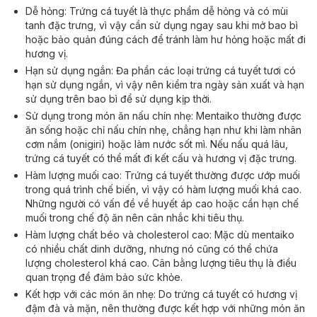
Dễ hỏng: Trứng cá tuyết là thực phẩm dễ hỏng và có mùi
tanh đặc trưng, vì vậy cần sử dụng ngay sau khi mở bao bì
hoặc bảo quản đúng cách để tránh làm hư hỏng hoặc mất đi
hương vị.
Hạn sử dụng ngắn: Đa phần các loại trứng cá tuyết tươi có
hạn sử dụng ngắn, vì vậy nên kiểm tra ngày sản xuất và hạn
sử dụng trên bao bì để sử dụng kịp thời.
Sử dụng trong món ăn nấu chín nhẹ: Mentaiko thường được
ăn sống hoặc chỉ nấu chín nhẹ, chẳng hạn như khi làm nhân
cơm nắm (onigiri) hoặc làm nước sốt mì. Nếu nấu quá lâu,
trứng cá tuyết có thể mất đi kết cấu và hương vị đặc trưng.
Hàm lượng muối cao: Trứng cá tuyết thường được ướp muối
trong quá trình chế biến, vì vậy có hàm lượng muối khá cao.
Những người có vấn đề về huyết áp cao hoặc cần hạn chế
muối trong chế độ ăn nên cân nhắc khi tiêu thụ.
Hàm lượng chất béo và cholesterol cao: Mặc dù mentaiko
có nhiều chất dinh dưỡng, nhưng nó cũng có thể chứa
lượng cholesterol khá cao. Cân bằng lượng tiêu thụ là điều
quan trọng để đảm bảo sức khỏe.
Kết hợp với các món ăn nhẹ: Do trứng cá tuyết có hương vị
đậm đà và mặn, nên thường được kết hợp với những món ăn