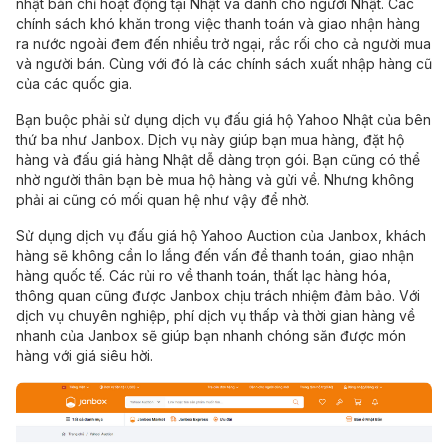
nhật bản chỉ hoạt động tại Nhật và dành cho người Nhật. Các
chính sách khó khăn trong việc thanh toán và giao nhận hàng
ra nước ngoài đem đến nhiều trở ngại, rắc rối cho cả người mua
và người bán. Cùng với đó là các chính sách xuất nhập hàng cũ
của các quốc gia.
Bạn buộc phải sử dụng dịch vụ đấu giá hộ Yahoo Nhật của bên
thứ ba như
Janbox
. Dịch vụ này giúp bạn mua hàng, đặt hộ
hàng và
đấu giá hàng Nhật
dễ dàng trọn gói. Bạn cũng có thể
nhờ người thân bạn bè mua hộ hàng và gửi về. Nhưng không
phải ai cũng có mối quan hệ như vậy để nhờ.
Sử dụng dịch vụ đấu giá hộ Yahoo Auction của Janbox, khách
hàng sẽ không cần lo lắng đến vấn đề thanh toán, giao nhận
hàng quốc tế. Các rủi ro về thanh toán, thất lạc hàng hóa,
thông quan cũng được Janbox chịu trách nhiệm đảm bảo. Với
dịch vụ chuyên nghiệp, phí dịch vụ thấp và thời gian hàng về
nhanh của Janbox sẽ giúp bạn nhanh chóng săn được món
hàng với giá siêu hời.