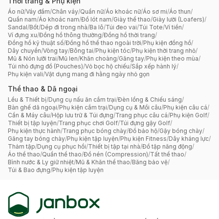
Thời trang & Phụ kiện
Áo nữ
/
Váy đầm
/
Chân váy
/
Quần nữ
/
Áo khoác nữ
/
Áo sơ mi
/
Áo thun
/
Quần nam
/
Áo khoác nam
/
Đồ lót nam
/
Giày thể thao
/
Giày lười (Loafers)
/
Sandal
/
Bốt
/
Dép đi trong nhà
/
Ba lô
/
Túi đeo vai
/
Túi Tote
/
Ví tiền
/
Ví đựng xu
/
Đồng hồ thông thường
/
Đồng hồ thời trang
/
Đồng hồ kỹ thuật số
/
Đồng hồ thể thao ngoài trời
/
Phụ kiện đồng hồ
/
Dây chuyền
/
Vòng tay
/
Bông tai
/
Phụ kiện tóc
/
Phụ kiện thời trang nhỏ
/
Mũ & Nón lưỡi trai
/
Mũ len
/
Khăn choàng
/
Găng tay
/
Phụ kiện theo mùa
/
Túi nhỏ đựng đồ (Pouches)
/
Vỏ bọc hộ chiếu
/
Sắp xếp hành lý
/
Phụ kiện vali
/
Vật dụng mang đi hằng ngày nhỏ gọn
Thể thao & Dã ngoại
Lều & Thiết bị
/
Dụng cụ nấu ăn cắm trại
/
Đèn lồng & Chiếu sáng
/
Bàn ghế dã ngoại
/
Phụ kiện cắm trại
/
Dụng cụ & Mồi câu
/
Phụ kiện câu cá
/
Cần & Máy câu
/
Hộp lưu trữ & Túi đựng
/
Trang phục câu cá
/
Phụ kiện Golf
/
Thiết bị tập luyện
/
Trang phục chơi Golf
/
Túi đựng gậy Golf
/
Phụ kiện thực hành
/
Trang phục bóng chày
/
Đồ bảo hộ
/
Gậy bóng chày
/
Găng tay bóng chày
/
Phụ kiện tập luyện
/
Phụ kiện Fitness
/
Dây kháng lực
/
Thảm tập
/
Dụng cụ phục hồi
/
Thiết bị tập tại nhà
/
Đồ tập năng động
/
Áo thể thao
/
Quần thể thao
/
Đồ nén (Compression)
/
Tất thể thao
/
Bình nước & Ly giữ nhiệt
/
Mũ & Khăn thể thao
/
Băng bảo vệ
/
Túi & Bao đựng
/
Phụ kiện tập luyện