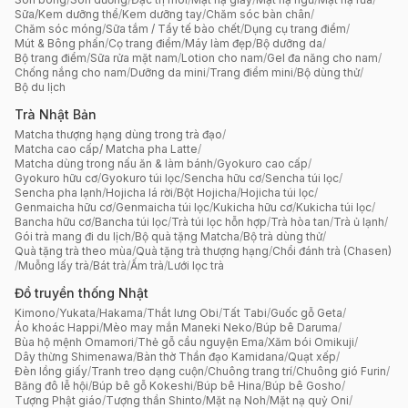
Sữa/Kem dưỡng thể
/
Kem dưỡng tay
/
Chăm sóc bàn chân
/
Chăm sóc móng
/
Sữa tắm / Tẩy tế bào chết
/
Dụng cụ trang điểm
/
Mút & Bông phấn
/
Cọ trang điểm
/
Máy làm đẹp
/
Bộ dưỡng da
/
Bộ trang điểm
/
Sữa rửa mặt nam
/
Lotion cho nam
/
Gel đa năng cho nam
/
Chống nắng cho nam
/
Dưỡng da mini
/
Trang điểm mini
/
Bộ dùng thử
/
Bộ du lịch
Trà Nhật Bản
Matcha thượng hạng dùng trong trà đạo
/
Matcha cao cấp/ Matcha pha Latte
/
Matcha dùng trong nấu ăn & làm bánh
/
Gyokuro cao cấp
/
Gyokuro hữu cơ
/
Gyokuro túi lọc
/
Sencha hữu cơ
/
Sencha túi lọc
/
Sencha pha lạnh
/
Hojicha lá rời
/
Bột Hojicha
/
Hojicha túi lọc
/
Genmaicha hữu cơ
/
Genmaicha túi lọc
/
Kukicha hữu cơ
/
Kukicha túi lọc
/
Bancha hữu cơ
/
Bancha túi lọc
/
Trà túi lọc hỗn hợp
/
Trà hòa tan
/
Trà ủ lạnh
/
Gói trà mang đi du lịch
/
Bộ quà tặng Matcha
/
Bộ trà dùng thử
/
Quà tặng trà theo mùa
/
Quà tặng trà thượng hạng
/
Chổi đánh trà (Chasen)
/
Muỗng lấy trà
/
Bát trà
/
Ấm trà
/
Lưới lọc trà
Đồ truyền thống Nhật
Kimono
/
Yukata
/
Hakama
/
Thắt lưng Obi
/
Tất Tabi
/
Guốc gỗ Geta
/
Áo khoác Happi
/
Mèo may mắn Maneki Neko
/
Búp bê Daruma
/
Bùa hộ mệnh Omamori
/
Thẻ gỗ cầu nguyện Ema
/
Xăm bói Omikuji
/
Dây thừng Shimenawa
/
Bàn thờ Thần đạo Kamidana
/
Quạt xếp
/
Đèn lồng giấy
/
Tranh treo dạng cuộn
/
Chuông trang trí
/
Chuông gió Furin
/
Băng đô lễ hội
/
Búp bê gỗ Kokeshi
/
Búp bê Hina
/
Búp bê Gosho
/
Tượng Phật giáo
/
Tượng thần Shinto
/
Mặt nạ Noh
/
Mặt nạ quỷ Oni
/