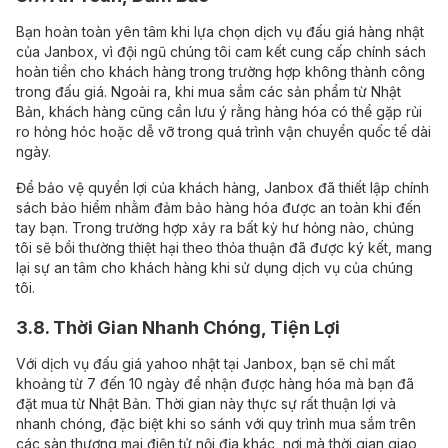
Bạn hoàn toàn yên tâm khi lựa chọn dịch vụ đấu giá hàng nhật
của Janbox, vì đội ngũ chúng tôi cam kết cung cấp chính sách
hoàn tiền cho khách hàng trong trường hợp không thành công
trong đấu giá. Ngoài ra, khi mua sắm các sản phẩm từ Nhật
Bản, khách hàng cũng cần lưu ý rằng hàng hóa có thể gặp rủi
ro hỏng hóc hoặc dễ vỡ trong quá trình vận chuyển quốc tế dài
ngày.
Để bảo vệ quyền lợi của khách hàng, Janbox đã thiết lập chính
sách bảo hiểm nhằm đảm bảo hàng hóa được an toàn khi đến
tay bạn. Trong trường hợp xảy ra bất kỳ hư hỏng nào, chúng
tôi sẽ bồi thường thiệt hại theo thỏa thuận đã được ký kết, mang
lại sự an tâm cho khách hàng khi sử dụng dịch vụ của chúng
tôi.
3.8. Thời Gian Nhanh Chóng, Tiện Lợi
Với dịch vụ đấu giá yahoo nhật tại Janbox, bạn sẽ chỉ mất
khoảng từ 7 đến 10 ngày để nhận được hàng hóa mà bạn đã
đặt mua từ Nhật Bản. Thời gian này thực sự rất thuận lợi và
nhanh chóng, đặc biệt khi so sánh với quy trình mua sắm trên
các sàn thương mại điện tử nội địa khác, nơi mà thời gian giao