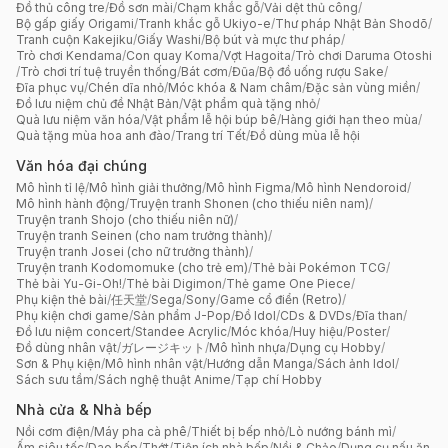
Đồ thủ công tre
/
Đồ sơn mài
/
Chạm khắc gỗ
/
Vải dệt thủ công
/
Bộ gấp giấy Origami
/
Tranh khắc gỗ Ukiyo-e
/
Thư pháp Nhật Bản Shodō
/
Tranh cuộn Kakejiku
/
Giấy Washi
/
Bộ bút và mực thư pháp
/
Trò chơi Kendama
/
Con quay Koma
/
Vợt Hagoita
/
Trò chơi Daruma Otoshi
/
Trò chơi trí tuệ truyền thống
/
Bát cơm
/
Đũa
/
Bộ đồ uống rượu Sake
/
Đĩa phục vụ
/
Chén dĩa nhỏ
/
Móc khóa & Nam châm
/
Đặc sản vùng miền
/
Đồ lưu niệm chủ đề Nhật Bản
/
Vật phẩm quà tặng nhỏ
/
Quà lưu niệm văn hóa
/
Vật phẩm lễ hội búp bê
/
Hàng giới hạn theo mùa
/
Quà tặng mùa hoa anh đào
/
Trang trí Tết
/
Đồ dùng mùa lễ hội
Văn hóa đại chúng
Mô hình tỉ lệ
/
Mô hình giải thưởng
/
Mô hình Figma
/
Mô hình Nendoroid
/
Mô hình hành động
/
Truyện tranh Shonen (cho thiếu niên nam)
/
Truyện tranh Shojo (cho thiếu niên nữ)
/
Truyện tranh Seinen (cho nam trưởng thành)
/
Truyện tranh Josei (cho nữ trưởng thành)
/
Truyện tranh Kodomomuke (cho trẻ em)
/
Thẻ bài Pokémon TCG
/
Thẻ bài Yu-Gi-Oh!
/
Thẻ bài Digimon
/
Thẻ game One Piece
/
Phụ kiện thẻ bài
/
任天堂
/
Sega
/
Sony
/
Game cổ điển (Retro)
/
Phụ kiện chơi game
/
Sản phẩm J-Pop
/
Đồ Idol
/
CDs & DVDs
/
Đĩa than
/
Đồ lưu niệm concert
/
Standee Acrylic
/
Móc khóa
/
Huy hiệu
/
Poster
/
Đồ dùng nhân vật
/
ガレージキット
/
Mô hình nhựa
/
Dụng cụ Hobby
/
Sơn & Phụ kiện
/
Mô hình nhân vật
/
Hướng dẫn Manga
/
Sách ảnh Idol
/
Sách sưu tầm
/
Sách nghệ thuật Anime
/
Tạp chí Hobby
Nhà cửa & Nhà bếp
Nồi cơm điện
/
Máy pha cà phê
/
Thiết bị bếp nhỏ
/
Lò nướng bánh mì
/
Ấm siêu tốc
/
Dao bếp
/
Thớt
/
Tiện ích nhà bếp
/
Nồi & Chảo
/
Dụng cụ nấu ăn