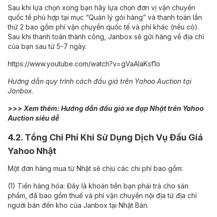
Sau khi lựa chọn xong bạn hãy lựa chọn đơn vị vận chuyển
quốc tế phù hợp tại mục “Quản lý gói hàng” và thanh toán lần
thứ 2 bao gồm phí vận chuyển quốc tế và phí khác (nếu có).
Sau khi thanh toán thành công, Janbox sẽ gửi hàng về địa chỉ
của bạn sau từ 5-7 ngày.
https://www.youtube.com/watch?v=gVaAIaKsf1o
Hướng dẫn quy trình cách đấu giá trên Yahoo Auction tại
Janbox
.
>>> Xem thêm:
Hướng dẫn đấu giá xe đạp Nhật trên Yahoo
Auction siêu dễ
4.2. Tổng Chi Phí Khi Sử Dụng Dịch Vụ Đấu Giá
Yahoo Nhật
Một đơn hàng mua từ Nhật sẽ chịu các chi phí bao gồm:
(1) Tiền hàng hóa: Đây là khoản tiền bạn phải trả cho sản
phẩm, đã bao gồm thuế và phí vận chuyển nội địa từ địa chỉ
người bán đến kho của Janbox tại Nhật Bản.