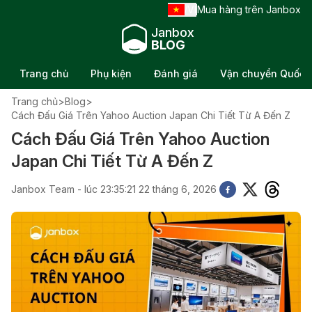
VI
Mua hàng trên Janbox
/
Janbox
BLOG
Trang chủ
Phụ kiện
Đánh giá
Vận chuyển Quốc t
Trang chủ
>
Blog
>
Cách Đấu Giá Trên Yahoo Auction Japan Chi Tiết Từ A Đến Z
Cách Đấu Giá Trên Yahoo Auction
Japan Chi Tiết Từ A Đến Z
Janbox Team - lúc 23:35:21 22 tháng 6, 2026