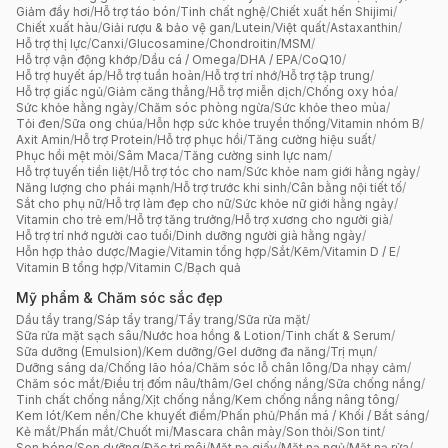
Giảm đầy hơi
/
Hỗ trợ táo bón
/
Tinh chất nghệ
/
Chiết xuất hến Shijimi
/
Chiết xuất hàu
/
Giải rượu & bảo vệ gan
/
Lutein
/
Việt quất
/
Astaxanthin
/
Hỗ trợ thị lực
/
Canxi
/
Glucosamine
/
Chondroitin
/
MSM
/
Hỗ trợ vận động khớp
/
Dầu cá / Omega
/
DHA / EPA
/
CoQ10
/
Hỗ trợ huyết áp
/
Hỗ trợ tuần hoàn
/
Hỗ trợ trí nhớ
/
Hỗ trợ tập trung
/
Hỗ trợ giấc ngủ
/
Giảm căng thẳng
/
Hỗ trợ miễn dịch
/
Chống oxy hóa
/
Sức khỏe hằng ngày
/
Chăm sóc phòng ngừa
/
Sức khỏe theo mùa
/
Tỏi đen
/
Sữa ong chúa
/
Hỗn hợp sức khỏe truyền thống
/
Vitamin nhóm B
/
Axit Amin
/
Hỗ trợ Protein
/
Hỗ trợ phục hồi
/
Tăng cường hiệu suất
/
Phục hồi mệt mỏi
/
Sâm Maca
/
Tăng cường sinh lực nam
/
Hỗ trợ tuyến tiền liệt
/
Hỗ trợ tóc cho nam
/
Sức khỏe nam giới hằng ngày
/
Năng lượng cho phái mạnh
/
Hỗ trợ trước khi sinh
/
Cân bằng nội tiết tố
/
Sắt cho phụ nữ
/
Hỗ trợ làm đẹp cho nữ
/
Sức khỏe nữ giới hằng ngày
/
Vitamin cho trẻ em
/
Hỗ trợ tăng trưởng
/
Hỗ trợ xương cho người già
/
Hỗ trợ trí nhớ người cao tuổi
/
Dinh dưỡng người già hằng ngày
/
Hỗn hợp thảo dược
/
Magie
/
Vitamin tổng hợp
/
Sắt
/
Kẽm
/
Vitamin D / E
/
Vitamin B tổng hợp
/
Vitamin C
/
Bạch quả
Mỹ phẩm & Chăm sóc sắc đẹp
Dầu tẩy trang
/
Sáp tẩy trang
/
Tẩy trang
/
Sữa rửa mặt
/
Sữa rửa mặt sạch sâu
/
Nước hoa hồng & Lotion
/
Tinh chất & Serum
/
Sữa dưỡng (Emulsion)
/
Kem dưỡng
/
Gel dưỡng đa năng
/
Trị mụn
/
Dưỡng sáng da
/
Chống lão hóa
/
Chăm sóc lỗ chân lông
/
Da nhạy cảm
/
Chăm sóc mắt
/
Điều trị đốm nâu/thâm
/
Gel chống nắng
/
Sữa chống nắng
/
Tinh chất chống nắng
/
Xịt chống nắng
/
Kem chống nắng nâng tông
/
Kem lót
/
Kem nền
/
Che khuyết điểm
/
Phấn phủ
/
Phấn má / Khối / Bắt sáng
/
Kẻ mắt
/
Phấn mắt
/
Chuốt mi
/
Mascara chân mày
/
Son thỏi
/
Son tint
/
Son bóng
/
Son dưỡng
/
Đặc trị môi
/
Mặt nạ giấy
/
Mặt nạ ngủ
/
Mặt nạ rửa
/