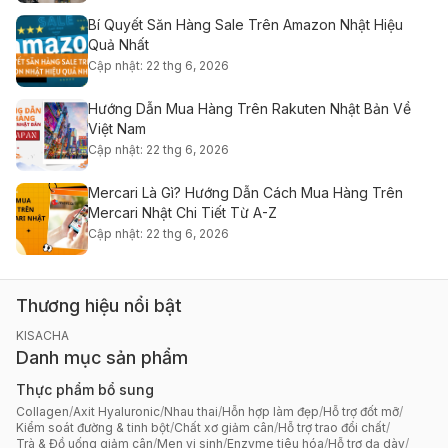
Bí Quyết Săn Hàng Sale Trên Amazon Nhật Hiệu
Quả Nhất
Cập nhật: 22 thg 6, 2026
Hướng Dẫn Mua Hàng Trên Rakuten Nhật Bản Về
Việt Nam
Cập nhật: 22 thg 6, 2026
Mercari Là Gì? Hướng Dẫn Cách Mua Hàng Trên
Mercari Nhật Chi Tiết Từ A-Z
Cập nhật: 22 thg 6, 2026
Thương hiệu nổi bật
KISACHA
Danh mục sản phẩm
Thực phẩm bổ sung
Collagen
/
Axit Hyaluronic
/
Nhau thai
/
Hỗn hợp làm đẹp
/
Hỗ trợ đốt mỡ
/
Kiểm soát đường & tinh bột
/
Chất xơ giảm cân
/
Hỗ trợ trao đổi chất
/
Trà & Đồ uống giảm cân
/
Men vi sinh
/
Enzyme tiêu hóa
/
Hỗ trợ dạ dày
/