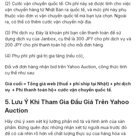
(2) Cước vận chuyển quốc tế: Chi phí này sẽ được tính cho việc
vận chuyển hàng từ Nhật Bản ra quốc tế, và mức phí này phụ
thuộc vào đơn vị vận chuyển quốc tế mà bạn lựa chọn. Ngoài
ra, có thể có thêm cước vận chuyển nội địa.
(3) Phí dịch vụ: Đây là khoản phí bạn cần thanh toán để sử
dụng dịch vụ của Janbox, cụ thể là 300 JPY cho phí dịch vụ và
200 JPY cho phí thanh toán hộ cho mỗi đơn hàng.
(4) Phụ phí: phí giá trị gia tăng (nếu có),
Đối với đơn hàng nhận bid trên Yahoo Auction, công thức tính
cụ thể như sau:
Giá cuối = Tổng giá web (thuế + phí ship tại Nhật) + phí dịch
vụ + Phí thanh toán hộ+ cước vận chuyển quốc tế.
5. Lưu Ý Khi Tham Gia Đấu Giá Trên Yahoo
Auction
Hãy chú ý xem xét kỹ lưỡng phần mô tả và hình ảnh của sản
phẩm. Đừng quên đọc những nhận xét từ người mua trước đó
để có cái nhìn rõ hơn về chất lượng thực sự của hàng hóa và