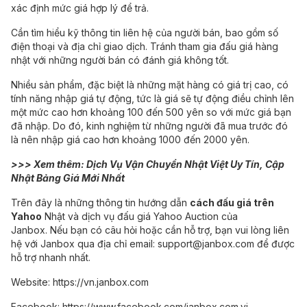
xác định mức giá hợp lý để trả.
Cần tìm hiểu kỹ thông tin liên hệ của người bán, bao gồm số
điện thoại và địa chỉ giao dịch. Tránh tham gia đấu giá hàng
nhật với những người bán có đánh giá không tốt.
Nhiều sản phẩm, đặc biệt là những mặt hàng có giá trị cao, có
tính năng nhập giá tự động, tức là giá sẽ tự động điều chỉnh lên
một mức cao hơn khoảng 100 đến 500 yên so với mức giá bạn
đã nhập. Do đó, kinh nghiệm từ những người đã mua trước đó
là nên nhập giá cao hơn khoảng 1000 đến 2000 yên.
>>> Xem thêm:
Dịch Vụ Vận Chuyển Nhật Việt Uy Tín, Cập
Nhật Bảng Giá Mới Nhất
Trên đây là những thông tin hướng dẫn
cách đấu giá trên
Yahoo
Nhật và dịch vụ đấu giá Yahoo Auction của
Janbox. Nếu bạn có câu hỏi hoặc cần hỗ trợ, bạn vui lòng liên
hệ với Janbox qua địa chỉ email:
support@janbox.com
để được
hỗ trợ nhanh nhất.
Website:
https://vn.janbox.com
Facebook:
https://www.facebook.com/janbox.com.vi