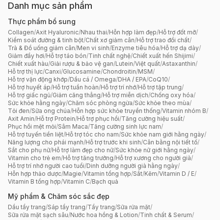
Danh mục sản phẩm
Thực phẩm bổ sung
Collagen
/
Axit Hyaluronic
/
Nhau thai
/
Hỗn hợp làm đẹp
/
Hỗ trợ đốt mỡ
/
Kiểm soát đường & tinh bột
/
Chất xơ giảm cân
/
Hỗ trợ trao đổi chất
/
Trà & Đồ uống giảm cân
/
Men vi sinh
/
Enzyme tiêu hóa
/
Hỗ trợ dạ dày
/
Giảm đầy hơi
/
Hỗ trợ táo bón
/
Tinh chất nghệ
/
Chiết xuất hến Shijimi
/
Chiết xuất hàu
/
Giải rượu & bảo vệ gan
/
Lutein
/
Việt quất
/
Astaxanthin
/
Hỗ trợ thị lực
/
Canxi
/
Glucosamine
/
Chondroitin
/
MSM
/
Hỗ trợ vận động khớp
/
Dầu cá / Omega
/
DHA / EPA
/
CoQ10
/
Hỗ trợ huyết áp
/
Hỗ trợ tuần hoàn
/
Hỗ trợ trí nhớ
/
Hỗ trợ tập trung
/
Hỗ trợ giấc ngủ
/
Giảm căng thẳng
/
Hỗ trợ miễn dịch
/
Chống oxy hóa
/
Sức khỏe hằng ngày
/
Chăm sóc phòng ngừa
/
Sức khỏe theo mùa
/
Tỏi đen
/
Sữa ong chúa
/
Hỗn hợp sức khỏe truyền thống
/
Vitamin nhóm B
/
Axit Amin
/
Hỗ trợ Protein
/
Hỗ trợ phục hồi
/
Tăng cường hiệu suất
/
Phục hồi mệt mỏi
/
Sâm Maca
/
Tăng cường sinh lực nam
/
Hỗ trợ tuyến tiền liệt
/
Hỗ trợ tóc cho nam
/
Sức khỏe nam giới hằng ngày
/
Năng lượng cho phái mạnh
/
Hỗ trợ trước khi sinh
/
Cân bằng nội tiết tố
/
Sắt cho phụ nữ
/
Hỗ trợ làm đẹp cho nữ
/
Sức khỏe nữ giới hằng ngày
/
Vitamin cho trẻ em
/
Hỗ trợ tăng trưởng
/
Hỗ trợ xương cho người già
/
Hỗ trợ trí nhớ người cao tuổi
/
Dinh dưỡng người già hằng ngày
/
Hỗn hợp thảo dược
/
Magie
/
Vitamin tổng hợp
/
Sắt
/
Kẽm
/
Vitamin D / E
/
Vitamin B tổng hợp
/
Vitamin C
/
Bạch quả
Mỹ phẩm & Chăm sóc sắc đẹp
Dầu tẩy trang
/
Sáp tẩy trang
/
Tẩy trang
/
Sữa rửa mặt
/
Sữa rửa mặt sạch sâu
/
Nước hoa hồng & Lotion
/
Tinh chất & Serum
/