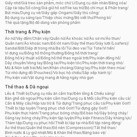
Giấy nhớ
/
Giá treo sản phẩm, móc chữ U
/
Dụng cụ dán nhãn
/
Băng xóa
/
Cặp tài liệu
/
Sổ còng
/
Giá giữ hồ sơ
/
File lưu trữ
/
Bộ chỉ mục & Phân trang
/
Bút màu
/
Dụng cụ vẽ
/
Giấy gấp Origami
/
Giấy thủ công
/
Bộ dụng cụ sáng tạo
/
Thiệp chúc mừng
/
Bộ viết thư
/
Phong bì
/
Thẻ quà tặng
/
Bộ đồ dùng văn phòng phẩm
Thời trang & Phụ kiện
Áo nữ
/
Váy đầm
/
Chân váy
/
Quần nữ
/
Áo khoác nữ
/
Áo sơ mi
/
Áo thun
/
Quần nam
/
Áo khoác nam
/
Đồ lót nam
/
Giày thể thao
/
Giày lười (Loafers)
/
Sandal
/
Bốt
/
Dép đi trong nhà
/
Ba lô
/
Túi đeo vai
/
Túi Tote
/
Ví tiền
/
Ví đựng xu
/
Đồng hồ thông thường
/
Đồng hồ thời trang
/
Đồng hồ kỹ thuật số
/
Đồng hồ thể thao ngoài trời
/
Phụ kiện đồng hồ
/
Dây chuyền
/
Vòng tay
/
Bông tai
/
Phụ kiện tóc
/
Phụ kiện thời trang nhỏ
/
Mũ & Nón lưỡi trai
/
Mũ len
/
Khăn choàng
/
Găng tay
/
Phụ kiện theo mùa
/
Túi nhỏ đựng đồ (Pouches)
/
Vỏ bọc hộ chiếu
/
Sắp xếp hành lý
/
Phụ kiện vali
/
Vật dụng mang đi hằng ngày nhỏ gọn
Thể thao & Dã ngoại
Lều & Thiết bị
/
Dụng cụ nấu ăn cắm trại
/
Đèn lồng & Chiếu sáng
/
Bàn ghế dã ngoại
/
Phụ kiện cắm trại
/
Dụng cụ & Mồi câu
/
Phụ kiện câu cá
/
Cần & Máy câu
/
Hộp lưu trữ & Túi đựng
/
Trang phục câu cá
/
Phụ kiện Golf
/
Thiết bị tập luyện
/
Trang phục chơi Golf
/
Túi đựng gậy Golf
/
Phụ kiện thực hành
/
Trang phục bóng chày
/
Đồ bảo hộ
/
Gậy bóng chày
/
Găng tay bóng chày
/
Phụ kiện tập luyện
/
Phụ kiện Fitness
/
Dây kháng lực
/
Thảm tập
/
Dụng cụ phục hồi
/
Thiết bị tập tại nhà
/
Đồ tập năng động
/
Áo thể thao
/
Quần thể thao
/
Đồ nén (Compression)
/
Tất thể thao
/
Bình nước & Ly giữ nhiệt
/
Mũ & Khăn thể thao
/
Băng bảo vệ
/