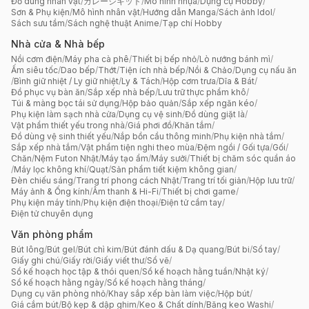
Đồ dùng nhân vật
/
ガレージキット
/
Mô hình nhựa
/
Dụng cụ Hobby
/
Sơn & Phụ kiện
/
Mô hình nhân vật
/
Hướng dẫn Manga
/
Sách ảnh Idol
/
Sách sưu tầm
/
Sách nghệ thuật Anime
/
Tạp chí Hobby
Nhà cửa & Nhà bếp
Nồi cơm điện
/
Máy pha cà phê
/
Thiết bị bếp nhỏ
/
Lò nướng bánh mì
/
Ấm siêu tốc
/
Dao bếp
/
Thớt
/
Tiện ích nhà bếp
/
Nồi & Chảo
/
Dụng cụ nấu ăn
/
Bình giữ nhiệt / Ly giữ nhiệt
/
Ly & Tách
/
Hộp cơm trưa
/
Dĩa & Bát
/
Đồ phục vụ bàn ăn
/
Sắp xếp nhà bếp
/
Lưu trữ thực phẩm khô
/
Túi & màng bọc tái sử dụng
/
Hộp bảo quản
/
Sắp xếp ngăn kéo
/
Phụ kiện làm sạch nhà cửa
/
Dụng cụ vệ sinh
/
Đồ dùng giặt là
/
Vật phẩm thiết yếu trong nhà
/
Giá phơi đồ
/
Khăn tắm
/
Đồ dùng vệ sinh thiết yếu
/
Nắp bồn cầu thông minh
/
Phụ kiện nhà tắm
/
Sắp xếp nhà tắm
/
Vật phẩm tiện nghi theo mùa
/
Đệm ngồi / Gối tựa
/
Gối
/
Chăn
/
Nệm Futon Nhật
/
Máy tạo ẩm
/
Máy sưởi
/
Thiết bị chăm sóc quần áo
/
Máy lọc không khí
/
Quạt
/
Sản phẩm tiết kiệm không gian
/
Đèn chiếu sáng
/
Trang trí phong cách Nhật
/
Trang trí tối giản
/
Hộp lưu trữ
/
Máy ảnh & Ống kính
/
Âm thanh & Hi-Fi
/
Thiết bị chơi game
/
Phụ kiện máy tính
/
Phụ kiện điện thoại
/
Điện tử cầm tay
/
Điện tử chuyên dụng
Văn phòng phẩm
Bút lông
/
Bút gel
/
Bút chì kim
/
Bút đánh dấu & Dạ quang
/
Bút bi
/
Sổ tay
/
Giấy ghi chú
/
Giấy rời
/
Giấy viết thư
/
Sổ vẽ
/
Sổ kế hoạch học tập & thói quen
/
Sổ kế hoạch hằng tuần
/
Nhật ký
/
Sổ kế hoạch hằng ngày
/
Sổ kế hoạch hằng tháng
/
Dụng cụ văn phòng nhỏ
/
Khay sắp xếp bàn làm việc
/
Hộp bút
/
Giá cắm bút
/
Bộ kẹp & dập ghim
/
Keo & Chất dính
/
Băng keo Washi
/