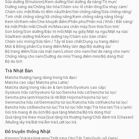
Sữa dưỡng (Emulsion)
/
Kem dưỡng
/
Gel dưỡng đa năng
/
Trị mụn
/
Dưỡng sáng da
/
Chống lão hóa
/
Chăm sóc lỗ chân lông
/
Da nhạy cảm
/
Chăm sóc mắt
/
Điều trị đốm nâu/thâm
/
Gel chống nắng
/
Sữa chống nắng
/
Tinh chất chống nắng
/
Xịt chống nắng
/
Kem chống nắng nâng tông
/
Kem lót
/
Kem nền
/
Che khuyết điểm
/
Phấn phủ
/
Phấn má / Khối / Bắt sáng
/
Kẻ mắt
/
Phấn mắt
/
Chuốt mi
/
Mascara chân mày
/
Son thỏi
/
Son tint
/
Son bóng
/
Son dưỡng
/
Đặc trị môi
/
Mặt nạ giấy
/
Mặt nạ ngủ
/
Mặt nạ rửa
/
Sữa/Kem dưỡng thể
/
Kem dưỡng tay
/
Chăm sóc bàn chân
/
Chăm sóc móng
/
Sữa tắm / Tẩy tế bào chết
/
Dụng cụ trang điểm
/
Mút & Bông phấn
/
Cọ trang điểm
/
Máy làm đẹp
/
Bộ dưỡng da
/
Bộ trang điểm
/
Sữa rửa mặt nam
/
Lotion cho nam
/
Gel đa năng cho nam
/
Chống nắng cho nam
/
Dưỡng da mini
/
Trang điểm mini
/
Bộ dùng thử
/
Bộ du lịch
Trà Nhật Bản
Matcha thượng hạng dùng trong trà đạo
/
Matcha cao cấp/ Matcha pha Latte
/
Matcha dùng trong nấu ăn & làm bánh
/
Gyokuro cao cấp
/
Gyokuro hữu cơ
/
Gyokuro túi lọc
/
Sencha hữu cơ
/
Sencha túi lọc
/
Sencha pha lạnh
/
Hojicha lá rời
/
Bột Hojicha
/
Hojicha túi lọc
/
Genmaicha hữu cơ
/
Genmaicha túi lọc
/
Kukicha hữu cơ
/
Kukicha túi lọc
/
Bancha hữu cơ
/
Bancha túi lọc
/
Trà túi lọc hỗn hợp
/
Trà hòa tan
/
Trà ủ lạnh
/
Gói trà mang đi du lịch
/
Bộ quà tặng Matcha
/
Bộ trà dùng thử
/
Quà tặng trà theo mùa
/
Quà tặng trà thượng hạng
/
Chổi đánh trà (Chasen)
/
Muỗng lấy trà
/
Bát trà
/
Ấm trà
/
Lưới lọc trà
Đồ truyền thống Nhật
Kimono
/
Yukata
/
Hakama
/
Thắt lưng Obi
/
Tất Tabi
/
Guốc gỗ Geta
/