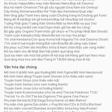
Áo khoác Happi
/
Mèo may mắn Maneki Neko
/
Búp bê Daruma
/
Bùa hộ mệnh Omamori
/
Thẻ gỗ cầu nguyện Ema
/
Xăm bói Omikuji
/
Dây thừng Shimenawa
/
Bàn thờ Thần đạo Kamidana
/
Quạt xếp
/
Đèn lồng giấy
/
Tranh treo dạng cuộn
/
Chuông trang trí
/
Chuông gió Furin
/
Băng đô lễ hội
/
Búp bê gỗ Kokeshi
/
Búp bê Hina
/
Búp bê Gosho
/
Tượng Phật giáo
/
Tượng thần Shinto
/
Mặt nạ Noh
/
Mặt nạ quỷ Oni
/
Đồ thủ công tre
/
Đồ sơn mài
/
Chạm khắc gỗ
/
Vải dệt thủ công
/
Bộ gấp giấy Origami
/
Tranh khắc gỗ Ukiyo-e
/
Thư pháp Nhật Bản Shodō
/
Tranh cuộn Kakejiku
/
Giấy Washi
/
Bộ bút và mực thư pháp
/
Trò chơi Kendama
/
Con quay Koma
/
Vợt Hagoita
/
Trò chơi Daruma Otoshi
/
Trò chơi trí tuệ truyền thống
/
Bát cơm
/
Đũa
/
Bộ đồ uống rượu Sake
/
Đĩa phục vụ
/
Chén dĩa nhỏ
/
Móc khóa & Nam châm
/
Đặc sản vùng miền
/
Đồ lưu niệm chủ đề Nhật Bản
/
Vật phẩm quà tặng nhỏ
/
Quà lưu niệm văn hóa
/
Vật phẩm lễ hội búp bê
/
Hàng giới hạn theo mùa
/
Quà tặng mùa hoa anh đào
/
Trang trí Tết
/
Đồ dùng mùa lễ hội
Văn hóa đại chúng
Mô hình tỉ lệ
/
Mô hình giải thưởng
/
Mô hình Figma
/
Mô hình Nendoroid
/
Mô hình hành động
/
Truyện tranh Shonen (cho thiếu niên nam)
/
Truyện tranh Shojo (cho thiếu niên nữ)
/
Truyện tranh Seinen (cho nam trưởng thành)
/
Truyện tranh Josei (cho nữ trưởng thành)
/
Truyện tranh Kodomomuke (cho trẻ em)
/
Thẻ bài Pokémon TCG
/
Thẻ bài Yu-Gi-Oh!
/
Thẻ bài Digimon
/
Thẻ game One Piece
/
Phụ kiện thẻ bài
/
任天堂
/
Sega
/
Sony
/
Game cổ điển (Retro)
/
Phụ kiện chơi game
/
Sản phẩm J-Pop
/
Đồ Idol
/
CDs & DVDs
/
Đĩa than
/
Đồ lưu niệm concert
/
Standee Acrylic
/
Móc khóa
/
Huy hiệu
/
Poster
/