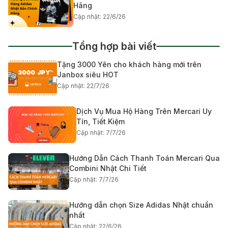
Hãng
Cập nhật: 22/6/26
Tổng hợp bài viết
Tặng 3000 Yên cho khách hàng mới trên
Janbox siêu HOT
Cập nhật: 22/7/26
Dịch Vụ Mua Hộ Hàng Trên Mercari Uy
Tín, Tiết Kiệm
Cập nhật: 7/7/26
Hướng Dẫn Cách Thanh Toán Mercari Qua
Combini Nhật Chi Tiết
Cập nhật: 7/7/26
Hướng dẫn chọn Size Adidas Nhật chuẩn
nhất
Cập nhật: 22/6/26