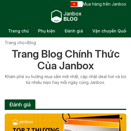
VI
Mua hàng trên Janbox
/
Janbox
BLOG
Trang chủ
Phụ kiện
Đánh giá
Vận chuyển Quốc t
Trang chủ
>
Blog
Trang Blog Chính Thức
TIN TỨC
Của Janbox
Nghệ Thuật Cắm Hoa Ikebana Nhật Bản:
Khám phá xu hướng mua sắm mới nhất, cập nhật deal hot và bỏ
Tinh Hoa Của Triết Lý Phương Đông
túi nhiều mẹo hay mỗi ngày cùng Janbox.
Cập nhật: 23/5/26
Đánh giá