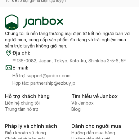
Túi & Bao đựng
/
Phụ kiện tập luyện
Chúng tôi là nền tảng thương mại điện tử kết nối người bán với
người mua, cung cấp sản phẩm đa dạng và trải nghiệm mua
sắm trực tuyến không giới hạn.
Địa chỉ
:
〒136-0082, Japan, Tokyo, Koto-ku, Shinkiba 3-5-6, 5F
E-mail
:
Hỗ trợ
:
support@janbox.com
Hợp tác
:
partnership@ezbuy.jp
Hỗ trợ khách hàng
Tìm hiểu về Janbox
Liên hệ chúng tôi
Về Janbox
Trung tâm hỗ trợ
Blog
Pháp lý và chính sách
Dành cho người mua
Điều khoản sử dụng
Hướng dẫn mua hàng
Chính sách bảo mật
Hướng dẫn đấu giá