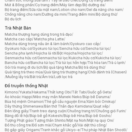
Chăm sóc móng
/
Sữa tắm / Tẩy tế bào chết
/
Dụng cụ trang điểm
/
Mút & Bông phấn
/
Cọ trang điểm
/
Máy làm đẹp
/
Bộ dưỡng da
/
Bộ trang điểm
/
Sữa rửa mặt nam
/
Lotion cho nam
/
Gel đa năng cho nam
/
Chống nắng cho nam
/
Dưỡng da mini
/
Trang điểm mini
/
Bộ dùng thử
/
Bộ du lịch
Trà Nhật Bản
Matcha thượng hạng dùng trong trà đạo
/
Matcha cao cấp/ Matcha pha Latte
/
Matcha dùng trong nấu ăn & làm bánh
/
Gyokuro cao cấp
/
Gyokuro hữu cơ
/
Gyokuro túi lọc
/
Sencha hữu cơ
/
Sencha túi lọc
/
Sencha pha lạnh
/
Hojicha lá rời
/
Bột Hojicha
/
Hojicha túi lọc
/
Genmaicha hữu cơ
/
Genmaicha túi lọc
/
Kukicha hữu cơ
/
Kukicha túi lọc
/
Bancha hữu cơ
/
Bancha túi lọc
/
Trà túi lọc hỗn hợp
/
Trà hòa tan
/
Trà ủ lạnh
/
Gói trà mang đi du lịch
/
Bộ quà tặng Matcha
/
Bộ trà dùng thử
/
Quà tặng trà theo mùa
/
Quà tặng trà thượng hạng
/
Chổi đánh trà (Chasen)
/
Muỗng lấy trà
/
Bát trà
/
Ấm trà
/
Lưới lọc trà
Đồ truyền thống Nhật
Kimono
/
Yukata
/
Hakama
/
Thắt lưng Obi
/
Tất Tabi
/
Guốc gỗ Geta
/
Áo khoác Happi
/
Mèo may mắn Maneki Neko
/
Búp bê Daruma
/
Bùa hộ mệnh Omamori
/
Thẻ gỗ cầu nguyện Ema
/
Xăm bói Omikuji
/
Dây thừng Shimenawa
/
Bàn thờ Thần đạo Kamidana
/
Quạt xếp
/
Đèn lồng giấy
/
Tranh treo dạng cuộn
/
Chuông trang trí
/
Chuông gió Furin
/
Băng đô lễ hội
/
Búp bê gỗ Kokeshi
/
Búp bê Hina
/
Búp bê Gosho
/
Tượng Phật giáo
/
Tượng thần Shinto
/
Mặt nạ Noh
/
Mặt nạ quỷ Oni
/
Đồ thủ công tre
/
Đồ sơn mài
/
Chạm khắc gỗ
/
Vải dệt thủ công
/
Bộ gấp giấy Origami
/
Tranh khắc gỗ Ukiyo-e
/
Thư pháp Nhật Bản Shodō
/