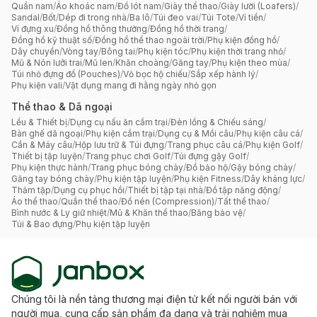
Quần nam
/
Áo khoác nam
/
Đồ lót nam
/
Giày thể thao
/
Giày lười (Loafers)
/
Sandal
/
Bốt
/
Dép đi trong nhà
/
Ba lô
/
Túi đeo vai
/
Túi Tote
/
Ví tiền
/
Ví đựng xu
/
Đồng hồ thông thường
/
Đồng hồ thời trang
/
Đồng hồ kỹ thuật số
/
Đồng hồ thể thao ngoài trời
/
Phụ kiện đồng hồ
/
Dây chuyền
/
Vòng tay
/
Bông tai
/
Phụ kiện tóc
/
Phụ kiện thời trang nhỏ
/
Mũ & Nón lưỡi trai
/
Mũ len
/
Khăn choàng
/
Găng tay
/
Phụ kiện theo mùa
/
Túi nhỏ đựng đồ (Pouches)
/
Vỏ bọc hộ chiếu
/
Sắp xếp hành lý
/
Phụ kiện vali
/
Vật dụng mang đi hằng ngày nhỏ gọn
Thể thao & Dã ngoại
Lều & Thiết bị
/
Dụng cụ nấu ăn cắm trại
/
Đèn lồng & Chiếu sáng
/
Bàn ghế dã ngoại
/
Phụ kiện cắm trại
/
Dụng cụ & Mồi câu
/
Phụ kiện câu cá
/
Cần & Máy câu
/
Hộp lưu trữ & Túi đựng
/
Trang phục câu cá
/
Phụ kiện Golf
/
Thiết bị tập luyện
/
Trang phục chơi Golf
/
Túi đựng gậy Golf
/
Phụ kiện thực hành
/
Trang phục bóng chày
/
Đồ bảo hộ
/
Gậy bóng chày
/
Găng tay bóng chày
/
Phụ kiện tập luyện
/
Phụ kiện Fitness
/
Dây kháng lực
/
Thảm tập
/
Dụng cụ phục hồi
/
Thiết bị tập tại nhà
/
Đồ tập năng động
/
Áo thể thao
/
Quần thể thao
/
Đồ nén (Compression)
/
Tất thể thao
/
Bình nước & Ly giữ nhiệt
/
Mũ & Khăn thể thao
/
Băng bảo vệ
/
Túi & Bao đựng
/
Phụ kiện tập luyện
Chúng tôi là nền tảng thương mại điện tử kết nối người bán với
người mua, cung cấp sản phẩm đa dạng và trải nghiệm mua