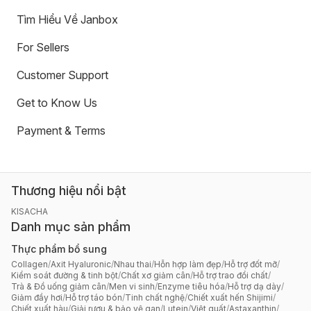
Tìm Hiểu Về Janbox
For Sellers
Customer Support
Get to Know Us
Payment & Terms
Thương hiệu nổi bật
KISACHA
Danh mục sản phẩm
Thực phẩm bổ sung
Collagen
/
Axit Hyaluronic
/
Nhau thai
/
Hỗn hợp làm đẹp
/
Hỗ trợ đốt mỡ
/
Kiểm soát đường & tinh bột
/
Chất xơ giảm cân
/
Hỗ trợ trao đổi chất
/
Trà & Đồ uống giảm cân
/
Men vi sinh
/
Enzyme tiêu hóa
/
Hỗ trợ dạ dày
/
Giảm đầy hơi
/
Hỗ trợ táo bón
/
Tinh chất nghệ
/
Chiết xuất hến Shijimi
/
Chiết xuất hàu
/
Giải rượu & bảo vệ gan
/
Lutein
/
Việt quất
/
Astaxanthin
/