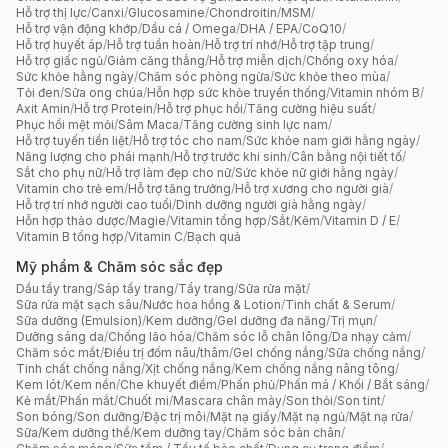
Hỗ trợ thị lực
/
Canxi
/
Glucosamine
/
Chondroitin
/
MSM
/
Hỗ trợ vận động khớp
/
Dầu cá / Omega
/
DHA / EPA
/
CoQ10
/
Hỗ trợ huyết áp
/
Hỗ trợ tuần hoàn
/
Hỗ trợ trí nhớ
/
Hỗ trợ tập trung
/
Hỗ trợ giấc ngủ
/
Giảm căng thẳng
/
Hỗ trợ miễn dịch
/
Chống oxy hóa
/
Sức khỏe hằng ngày
/
Chăm sóc phòng ngừa
/
Sức khỏe theo mùa
/
Tỏi đen
/
Sữa ong chúa
/
Hỗn hợp sức khỏe truyền thống
/
Vitamin nhóm B
/
Axit Amin
/
Hỗ trợ Protein
/
Hỗ trợ phục hồi
/
Tăng cường hiệu suất
/
Phục hồi mệt mỏi
/
Sâm Maca
/
Tăng cường sinh lực nam
/
Hỗ trợ tuyến tiền liệt
/
Hỗ trợ tóc cho nam
/
Sức khỏe nam giới hằng ngày
/
Năng lượng cho phái mạnh
/
Hỗ trợ trước khi sinh
/
Cân bằng nội tiết tố
/
Sắt cho phụ nữ
/
Hỗ trợ làm đẹp cho nữ
/
Sức khỏe nữ giới hằng ngày
/
Vitamin cho trẻ em
/
Hỗ trợ tăng trưởng
/
Hỗ trợ xương cho người già
/
Hỗ trợ trí nhớ người cao tuổi
/
Dinh dưỡng người già hằng ngày
/
Hỗn hợp thảo dược
/
Magie
/
Vitamin tổng hợp
/
Sắt
/
Kẽm
/
Vitamin D / E
/
Vitamin B tổng hợp
/
Vitamin C
/
Bạch quả
Mỹ phẩm & Chăm sóc sắc đẹp
Dầu tẩy trang
/
Sáp tẩy trang
/
Tẩy trang
/
Sữa rửa mặt
/
Sữa rửa mặt sạch sâu
/
Nước hoa hồng & Lotion
/
Tinh chất & Serum
/
Sữa dưỡng (Emulsion)
/
Kem dưỡng
/
Gel dưỡng đa năng
/
Trị mụn
/
Dưỡng sáng da
/
Chống lão hóa
/
Chăm sóc lỗ chân lông
/
Da nhạy cảm
/
Chăm sóc mắt
/
Điều trị đốm nâu/thâm
/
Gel chống nắng
/
Sữa chống nắng
/
Tinh chất chống nắng
/
Xịt chống nắng
/
Kem chống nắng nâng tông
/
Kem lót
/
Kem nền
/
Che khuyết điểm
/
Phấn phủ
/
Phấn má / Khối / Bắt sáng
/
Kẻ mắt
/
Phấn mắt
/
Chuốt mi
/
Mascara chân mày
/
Son thỏi
/
Son tint
/
Son bóng
/
Son dưỡng
/
Đặc trị môi
/
Mặt nạ giấy
/
Mặt nạ ngủ
/
Mặt nạ rửa
/
Sữa/Kem dưỡng thể
/
Kem dưỡng tay
/
Chăm sóc bàn chân
/