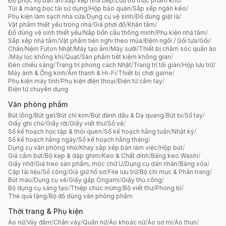
Đồ phục vụ bàn ăn
/
Sắp xếp nhà bếp
/
Lưu trữ thực phẩm khô
/
Túi & màng bọc tái sử dụng
/
Hộp bảo quản
/
Sắp xếp ngăn kéo
/
Phụ kiện làm sạch nhà cửa
/
Dụng cụ vệ sinh
/
Đồ dùng giặt là
/
Vật phẩm thiết yếu trong nhà
/
Giá phơi đồ
/
Khăn tắm
/
Đồ dùng vệ sinh thiết yếu
/
Nắp bồn cầu thông minh
/
Phụ kiện nhà tắm
/
Sắp xếp nhà tắm
/
Vật phẩm tiện nghi theo mùa
/
Đệm ngồi / Gối tựa
/
Gối
/
Chăn
/
Nệm Futon Nhật
/
Máy tạo ẩm
/
Máy sưởi
/
Thiết bị chăm sóc quần áo
/
Máy lọc không khí
/
Quạt
/
Sản phẩm tiết kiệm không gian
/
Đèn chiếu sáng
/
Trang trí phong cách Nhật
/
Trang trí tối giản
/
Hộp lưu trữ
/
Máy ảnh & Ống kính
/
Âm thanh & Hi-Fi
/
Thiết bị chơi game
/
Phụ kiện máy tính
/
Phụ kiện điện thoại
/
Điện tử cầm tay
/
Điện tử chuyên dụng
Văn phòng phẩm
Bút lông
/
Bút gel
/
Bút chì kim
/
Bút đánh dấu & Dạ quang
/
Bút bi
/
Sổ tay
/
Giấy ghi chú
/
Giấy rời
/
Giấy viết thư
/
Sổ vẽ
/
Sổ kế hoạch học tập & thói quen
/
Sổ kế hoạch hằng tuần
/
Nhật ký
/
Sổ kế hoạch hằng ngày
/
Sổ kế hoạch hằng tháng
/
Dụng cụ văn phòng nhỏ
/
Khay sắp xếp bàn làm việc
/
Hộp bút
/
Giá cắm bút
/
Bộ kẹp & dập ghim
/
Keo & Chất dính
/
Băng keo Washi
/
Giấy nhớ
/
Giá treo sản phẩm, móc chữ U
/
Dụng cụ dán nhãn
/
Băng xóa
/
Cặp tài liệu
/
Sổ còng
/
Giá giữ hồ sơ
/
File lưu trữ
/
Bộ chỉ mục & Phân trang
/
Bút màu
/
Dụng cụ vẽ
/
Giấy gấp Origami
/
Giấy thủ công
/
Bộ dụng cụ sáng tạo
/
Thiệp chúc mừng
/
Bộ viết thư
/
Phong bì
/
Thẻ quà tặng
/
Bộ đồ dùng văn phòng phẩm
Thời trang & Phụ kiện
Áo nữ
/
Váy đầm
/
Chân váy
/
Quần nữ
/
Áo khoác nữ
/
Áo sơ mi
/
Áo thun
/