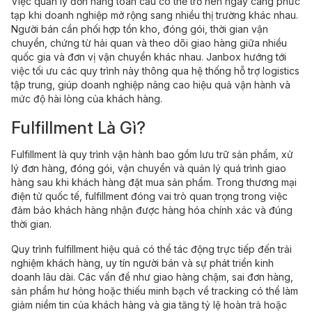
Việc quản lý đơn hàng toàn cầu có thể trở nên ngày càng phức
tạp khi doanh nghiệp mở rộng sang nhiều thị trường khác nhau.
Người bán cần phối hợp tồn kho, đóng gói, thời gian vận
chuyển, chứng từ hải quan và theo dõi giao hàng giữa nhiều
quốc gia và đơn vị vận chuyển khác nhau. Janbox hướng tới
việc tối ưu các quy trình này thông qua hệ thống hỗ trợ logistics
tập trung, giúp doanh nghiệp nâng cao hiệu quả vận hành và
mức độ hài lòng của khách hàng.
Fulfillment Là Gì?
Fulfillment là quy trình vận hành bao gồm lưu trữ sản phẩm, xử
lý đơn hàng, đóng gói, vận chuyển và quản lý quá trình giao
hàng sau khi khách hàng đặt mua sản phẩm. Trong thương mại
điện tử quốc tế, fulfillment đóng vai trò quan trọng trong việc
đảm bảo khách hàng nhận được hàng hóa chính xác và đúng
thời gian.
Quy trình fulfillment hiệu quả có thể tác động trực tiếp đến trải
nghiệm khách hàng, uy tín người bán và sự phát triển kinh
doanh lâu dài. Các vấn đề như giao hàng chậm, sai đơn hàng,
sản phẩm hư hỏng hoặc thiếu minh bạch về tracking có thể làm
giảm niềm tin của khách hàng và gia tăng tỷ lệ hoàn trả hoặc