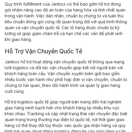
Quy trình fulfillment của Janbox có thể bao gồm hỗ trợ đóng
gói nhằm nâng cao độ an toàn của hàng hóa và tính nhất quán
trong vận hành. Việc dán nhãn, chuẩn bị chứng từ và tuân thủ
tiêu chuẩn đóng gói cũng rất quan trọng đối với quá trình thông
quan và vận chuyển quốc tế. Các lô hàng được chuẩn bị kỹ
lưỡng sẽ giúp giảm chậm trễ và hạn chế các vấn đề phát sinh
khi giao hàng.
Hỗ Trợ Vận Chuyển Quốc Tế
Janbox hỗ trợ hoạt động vận chuyển quốc tế thông qua mạng
lưới logistics và đối tác vận chuyển giúp kết nối người bán với
khách hàng toàn cầu. Vận chuyển xuyên biên giới bao gồm
nhiều bước vận hành như phối hợp đơn vị vận chuyển, chuẩn bị
chứng từ hải quan, theo dõi hành trình và quản lý giao hàng
cuối cùng.
Hỗ trợ logistics quốc tế giúp người bán mang đến trải nghiệm
giao hàng minh bạch hơn cho khách hàng tại nhiều khu vực
khác nhau. Tracking và cập nhật trạng thái vận chuyển đặc biệt
quan trọng trong thương mại điện tử quốc tế, nơi thời gian giao
hàng có thể thay đổi tùy thuộc vào quốc gia nhận hàng và quy
trình hải quan. Hoạt động logistics đáng tin cậy giúp tăng sự tin