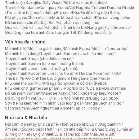
Tranh cuộn Kakejiku
/
Giấy Washi
/
Bộ bút và mực thư pháp
/
Trò chơi Kendama
/
Con quay Koma
/
Vợt Hagoita
/
Trò chơi Daruma Otoshi
/
Trò chơi trí tuệ truyền thống
/
Bát cơm
/
Đũa
/
Bộ đồ uống rượu Sake
/
Đĩa phục vụ
/
Chén dĩa nhỏ
/
Móc khóa & Nam châm
/
Đặc sản vùng miền
/
Đồ lưu niệm chủ đề Nhật Bản
/
Vật phẩm quà tặng nhỏ
/
Quà lưu niệm văn hóa
/
Vật phẩm lễ hội búp bê
/
Hàng giới hạn theo mùa
/
Quà tặng mùa hoa anh đào
/
Trang trí Tết
/
Đồ dùng mùa lễ hội
Văn hóa đại chúng
Mô hình tỉ lệ
/
Mô hình giải thưởng
/
Mô hình Figma
/
Mô hình Nendoroid
/
Mô hình hành động
/
Truyện tranh Shonen (cho thiếu niên nam)
/
Truyện tranh Shojo (cho thiếu niên nữ)
/
Truyện tranh Seinen (cho nam trưởng thành)
/
Truyện tranh Josei (cho nữ trưởng thành)
/
Truyện tranh Kodomomuke (cho trẻ em)
/
Thẻ bài Pokémon TCG
/
Thẻ bài Yu-Gi-Oh!
/
Thẻ bài Digimon
/
Thẻ game One Piece
/
Phụ kiện thẻ bài
/
任天堂
/
Sega
/
Sony
/
Game cổ điển (Retro)
/
Phụ kiện chơi game
/
Sản phẩm J-Pop
/
Đồ Idol
/
CDs & DVDs
/
Đĩa than
/
Đồ lưu niệm concert
/
Standee Acrylic
/
Móc khóa
/
Huy hiệu
/
Poster
/
Đồ dùng nhân vật
/
ガレージキット
/
Mô hình nhựa
/
Dụng cụ Hobby
/
Sơn & Phụ kiện
/
Mô hình nhân vật
/
Hướng dẫn Manga
/
Sách ảnh Idol
/
Sách sưu tầm
/
Sách nghệ thuật Anime
/
Tạp chí Hobby
Nhà cửa & Nhà bếp
Nồi cơm điện
/
Máy pha cà phê
/
Thiết bị bếp nhỏ
/
Lò nướng bánh mì
/
Ấm siêu tốc
/
Dao bếp
/
Thớt
/
Tiện ích nhà bếp
/
Nồi & Chảo
/
Dụng cụ nấu ăn
/
Bình giữ nhiệt / Ly giữ nhiệt
/
Ly & Tách
/
Hộp cơm trưa
/
Dĩa & Bát
/