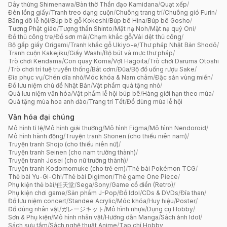
Dây thừng Shimenawa
/
Bàn thờ Thần đạo Kamidana
/
Quạt xếp
/
Đèn lồng giấy
/
Tranh treo dạng cuộn
/
Chuông trang trí
/
Chuông gió Furin
/
Băng đô lễ hội
/
Búp bê gỗ Kokeshi
/
Búp bê Hina
/
Búp bê Gosho
/
Tượng Phật giáo
/
Tượng thần Shinto
/
Mặt nạ Noh
/
Mặt nạ quỷ Oni
/
Đồ thủ công tre
/
Đồ sơn mài
/
Chạm khắc gỗ
/
Vải dệt thủ công
/
Bộ gấp giấy Origami
/
Tranh khắc gỗ Ukiyo-e
/
Thư pháp Nhật Bản Shodō
/
Tranh cuộn Kakejiku
/
Giấy Washi
/
Bộ bút và mực thư pháp
/
Trò chơi Kendama
/
Con quay Koma
/
Vợt Hagoita
/
Trò chơi Daruma Otoshi
/
Trò chơi trí tuệ truyền thống
/
Bát cơm
/
Đũa
/
Bộ đồ uống rượu Sake
/
Đĩa phục vụ
/
Chén dĩa nhỏ
/
Móc khóa & Nam châm
/
Đặc sản vùng miền
/
Đồ lưu niệm chủ đề Nhật Bản
/
Vật phẩm quà tặng nhỏ
/
Quà lưu niệm văn hóa
/
Vật phẩm lễ hội búp bê
/
Hàng giới hạn theo mùa
/
Quà tặng mùa hoa anh đào
/
Trang trí Tết
/
Đồ dùng mùa lễ hội
Văn hóa đại chúng
Mô hình tỉ lệ
/
Mô hình giải thưởng
/
Mô hình Figma
/
Mô hình Nendoroid
/
Mô hình hành động
/
Truyện tranh Shonen (cho thiếu niên nam)
/
Truyện tranh Shojo (cho thiếu niên nữ)
/
Truyện tranh Seinen (cho nam trưởng thành)
/
Truyện tranh Josei (cho nữ trưởng thành)
/
Truyện tranh Kodomomuke (cho trẻ em)
/
Thẻ bài Pokémon TCG
/
Thẻ bài Yu-Gi-Oh!
/
Thẻ bài Digimon
/
Thẻ game One Piece
/
Phụ kiện thẻ bài
/
任天堂
/
Sega
/
Sony
/
Game cổ điển (Retro)
/
Phụ kiện chơi game
/
Sản phẩm J-Pop
/
Đồ Idol
/
CDs & DVDs
/
Đĩa than
/
Đồ lưu niệm concert
/
Standee Acrylic
/
Móc khóa
/
Huy hiệu
/
Poster
/
Đồ dùng nhân vật
/
ガレージキット
/
Mô hình nhựa
/
Dụng cụ Hobby
/
Sơn & Phụ kiện
/
Mô hình nhân vật
/
Hướng dẫn Manga
/
Sách ảnh Idol
/
Sách sưu tầm
/
Sách nghệ thuật Anime
/
Tạp chí Hobby