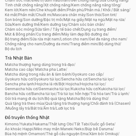
Chăm sóc mắt
/
Điều trị đốm nâu/thâm
/
Gel chống nắng
/
Sữa chống nắng
/
Tinh chất chống nắng
/
Xịt chống nắng
/
Kem chống nắng nâng tông
/
Kem lót
/
Kem nền
/
Che khuyết điểm
/
Phấn phủ
/
Phấn má / Khối / Bắt sáng
/
Kẻ mắt
/
Phấn mắt
/
Chuốt mi
/
Mascara chân mày
/
Son thỏi
/
Son tint
/
Son bóng
/
Son dưỡng
/
Đặc trị môi
/
Mặt nạ giấy
/
Mặt nạ ngủ
/
Mặt nạ rửa
/
Sữa/Kem dưỡng thể
/
Kem dưỡng tay
/
Chăm sóc bàn chân
/
Chăm sóc móng
/
Sữa tắm / Tẩy tế bào chết
/
Dụng cụ trang điểm
/
Mút & Bông phấn
/
Cọ trang điểm
/
Máy làm đẹp
/
Bộ dưỡng da
/
Bộ trang điểm
/
Sữa rửa mặt nam
/
Lotion cho nam
/
Gel đa năng cho nam
/
Chống nắng cho nam
/
Dưỡng da mini
/
Trang điểm mini
/
Bộ dùng thử
/
Bộ du lịch
Trà Nhật Bản
Matcha thượng hạng dùng trong trà đạo
/
Matcha cao cấp/ Matcha pha Latte
/
Matcha dùng trong nấu ăn & làm bánh
/
Gyokuro cao cấp
/
Gyokuro hữu cơ
/
Gyokuro túi lọc
/
Sencha hữu cơ
/
Sencha túi lọc
/
Sencha pha lạnh
/
Hojicha lá rời
/
Bột Hojicha
/
Hojicha túi lọc
/
Genmaicha hữu cơ
/
Genmaicha túi lọc
/
Kukicha hữu cơ
/
Kukicha túi lọc
/
Bancha hữu cơ
/
Bancha túi lọc
/
Trà túi lọc hỗn hợp
/
Trà hòa tan
/
Trà ủ lạnh
/
Gói trà mang đi du lịch
/
Bộ quà tặng Matcha
/
Bộ trà dùng thử
/
Quà tặng trà theo mùa
/
Quà tặng trà thượng hạng
/
Chổi đánh trà (Chasen)
/
Muỗng lấy trà
/
Bát trà
/
Ấm trà
/
Lưới lọc trà
Đồ truyền thống Nhật
Kimono
/
Yukata
/
Hakama
/
Thắt lưng Obi
/
Tất Tabi
/
Guốc gỗ Geta
/
Áo khoác Happi
/
Mèo may mắn Maneki Neko
/
Búp bê Daruma
/
Bùa hộ mệnh Omamori
/
Thẻ gỗ cầu nguyện Ema
/
Xăm bói Omikuji
/