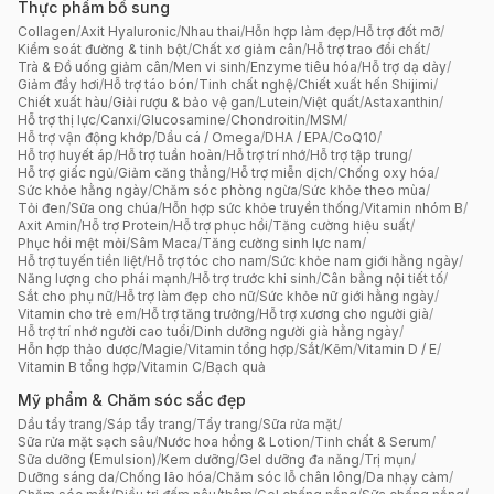
Thực phẩm bổ sung
Collagen
/
Axit Hyaluronic
/
Nhau thai
/
Hỗn hợp làm đẹp
/
Hỗ trợ đốt mỡ
/
Kiểm soát đường & tinh bột
/
Chất xơ giảm cân
/
Hỗ trợ trao đổi chất
/
Trà & Đồ uống giảm cân
/
Men vi sinh
/
Enzyme tiêu hóa
/
Hỗ trợ dạ dày
/
Giảm đầy hơi
/
Hỗ trợ táo bón
/
Tinh chất nghệ
/
Chiết xuất hến Shijimi
/
Chiết xuất hàu
/
Giải rượu & bảo vệ gan
/
Lutein
/
Việt quất
/
Astaxanthin
/
Hỗ trợ thị lực
/
Canxi
/
Glucosamine
/
Chondroitin
/
MSM
/
Hỗ trợ vận động khớp
/
Dầu cá / Omega
/
DHA / EPA
/
CoQ10
/
Hỗ trợ huyết áp
/
Hỗ trợ tuần hoàn
/
Hỗ trợ trí nhớ
/
Hỗ trợ tập trung
/
Hỗ trợ giấc ngủ
/
Giảm căng thẳng
/
Hỗ trợ miễn dịch
/
Chống oxy hóa
/
Sức khỏe hằng ngày
/
Chăm sóc phòng ngừa
/
Sức khỏe theo mùa
/
Tỏi đen
/
Sữa ong chúa
/
Hỗn hợp sức khỏe truyền thống
/
Vitamin nhóm B
/
Axit Amin
/
Hỗ trợ Protein
/
Hỗ trợ phục hồi
/
Tăng cường hiệu suất
/
Phục hồi mệt mỏi
/
Sâm Maca
/
Tăng cường sinh lực nam
/
Hỗ trợ tuyến tiền liệt
/
Hỗ trợ tóc cho nam
/
Sức khỏe nam giới hằng ngày
/
Năng lượng cho phái mạnh
/
Hỗ trợ trước khi sinh
/
Cân bằng nội tiết tố
/
Sắt cho phụ nữ
/
Hỗ trợ làm đẹp cho nữ
/
Sức khỏe nữ giới hằng ngày
/
Vitamin cho trẻ em
/
Hỗ trợ tăng trưởng
/
Hỗ trợ xương cho người già
/
Hỗ trợ trí nhớ người cao tuổi
/
Dinh dưỡng người già hằng ngày
/
Hỗn hợp thảo dược
/
Magie
/
Vitamin tổng hợp
/
Sắt
/
Kẽm
/
Vitamin D / E
/
Vitamin B tổng hợp
/
Vitamin C
/
Bạch quả
Mỹ phẩm & Chăm sóc sắc đẹp
Dầu tẩy trang
/
Sáp tẩy trang
/
Tẩy trang
/
Sữa rửa mặt
/
Sữa rửa mặt sạch sâu
/
Nước hoa hồng & Lotion
/
Tinh chất & Serum
/
Sữa dưỡng (Emulsion)
/
Kem dưỡng
/
Gel dưỡng đa năng
/
Trị mụn
/
Dưỡng sáng da
/
Chống lão hóa
/
Chăm sóc lỗ chân lông
/
Da nhạy cảm
/