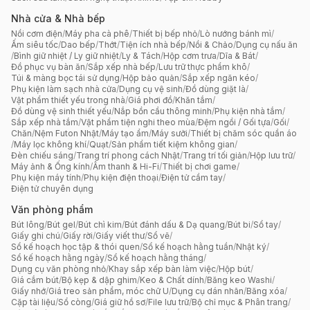
Nhà cửa & Nhà bếp
Nồi cơm điện
/
Máy pha cà phê
/
Thiết bị bếp nhỏ
/
Lò nướng bánh mì
/
Ấm siêu tốc
/
Dao bếp
/
Thớt
/
Tiện ích nhà bếp
/
Nồi & Chảo
/
Dụng cụ nấu ăn
/
Bình giữ nhiệt / Ly giữ nhiệt
/
Ly & Tách
/
Hộp cơm trưa
/
Dĩa & Bát
/
Đồ phục vụ bàn ăn
/
Sắp xếp nhà bếp
/
Lưu trữ thực phẩm khô
/
Túi & màng bọc tái sử dụng
/
Hộp bảo quản
/
Sắp xếp ngăn kéo
/
Phụ kiện làm sạch nhà cửa
/
Dụng cụ vệ sinh
/
Đồ dùng giặt là
/
Vật phẩm thiết yếu trong nhà
/
Giá phơi đồ
/
Khăn tắm
/
Đồ dùng vệ sinh thiết yếu
/
Nắp bồn cầu thông minh
/
Phụ kiện nhà tắm
/
Sắp xếp nhà tắm
/
Vật phẩm tiện nghi theo mùa
/
Đệm ngồi / Gối tựa
/
Gối
/
Chăn
/
Nệm Futon Nhật
/
Máy tạo ẩm
/
Máy sưởi
/
Thiết bị chăm sóc quần áo
/
Máy lọc không khí
/
Quạt
/
Sản phẩm tiết kiệm không gian
/
Đèn chiếu sáng
/
Trang trí phong cách Nhật
/
Trang trí tối giản
/
Hộp lưu trữ
/
Máy ảnh & Ống kính
/
Âm thanh & Hi-Fi
/
Thiết bị chơi game
/
Phụ kiện máy tính
/
Phụ kiện điện thoại
/
Điện tử cầm tay
/
Điện tử chuyên dụng
Văn phòng phẩm
Bút lông
/
Bút gel
/
Bút chì kim
/
Bút đánh dấu & Dạ quang
/
Bút bi
/
Sổ tay
/
Giấy ghi chú
/
Giấy rời
/
Giấy viết thư
/
Sổ vẽ
/
Sổ kế hoạch học tập & thói quen
/
Sổ kế hoạch hằng tuần
/
Nhật ký
/
Sổ kế hoạch hằng ngày
/
Sổ kế hoạch hằng tháng
/
Dụng cụ văn phòng nhỏ
/
Khay sắp xếp bàn làm việc
/
Hộp bút
/
Giá cắm bút
/
Bộ kẹp & dập ghim
/
Keo & Chất dính
/
Băng keo Washi
/
Giấy nhớ
/
Giá treo sản phẩm, móc chữ U
/
Dụng cụ dán nhãn
/
Băng xóa
/
Cặp tài liệu
/
Sổ còng
/
Giá giữ hồ sơ
/
File lưu trữ
/
Bộ chỉ mục & Phân trang
/