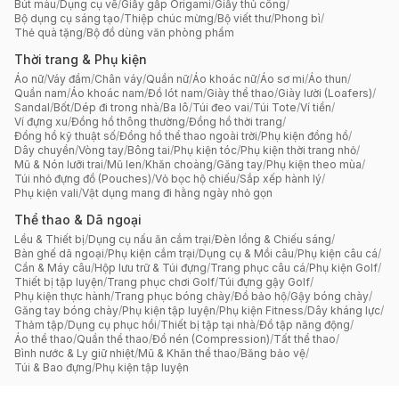
Bút màu
/
Dụng cụ vẽ
/
Giấy gấp Origami
/
Giấy thủ công
/
Bộ dụng cụ sáng tạo
/
Thiệp chúc mừng
/
Bộ viết thư
/
Phong bì
/
Thẻ quà tặng
/
Bộ đồ dùng văn phòng phẩm
Thời trang & Phụ kiện
Áo nữ
/
Váy đầm
/
Chân váy
/
Quần nữ
/
Áo khoác nữ
/
Áo sơ mi
/
Áo thun
/
Quần nam
/
Áo khoác nam
/
Đồ lót nam
/
Giày thể thao
/
Giày lười (Loafers)
/
Sandal
/
Bốt
/
Dép đi trong nhà
/
Ba lô
/
Túi đeo vai
/
Túi Tote
/
Ví tiền
/
Ví đựng xu
/
Đồng hồ thông thường
/
Đồng hồ thời trang
/
Đồng hồ kỹ thuật số
/
Đồng hồ thể thao ngoài trời
/
Phụ kiện đồng hồ
/
Dây chuyền
/
Vòng tay
/
Bông tai
/
Phụ kiện tóc
/
Phụ kiện thời trang nhỏ
/
Mũ & Nón lưỡi trai
/
Mũ len
/
Khăn choàng
/
Găng tay
/
Phụ kiện theo mùa
/
Túi nhỏ đựng đồ (Pouches)
/
Vỏ bọc hộ chiếu
/
Sắp xếp hành lý
/
Phụ kiện vali
/
Vật dụng mang đi hằng ngày nhỏ gọn
Thể thao & Dã ngoại
Lều & Thiết bị
/
Dụng cụ nấu ăn cắm trại
/
Đèn lồng & Chiếu sáng
/
Bàn ghế dã ngoại
/
Phụ kiện cắm trại
/
Dụng cụ & Mồi câu
/
Phụ kiện câu cá
/
Cần & Máy câu
/
Hộp lưu trữ & Túi đựng
/
Trang phục câu cá
/
Phụ kiện Golf
/
Thiết bị tập luyện
/
Trang phục chơi Golf
/
Túi đựng gậy Golf
/
Phụ kiện thực hành
/
Trang phục bóng chày
/
Đồ bảo hộ
/
Gậy bóng chày
/
Găng tay bóng chày
/
Phụ kiện tập luyện
/
Phụ kiện Fitness
/
Dây kháng lực
/
Thảm tập
/
Dụng cụ phục hồi
/
Thiết bị tập tại nhà
/
Đồ tập năng động
/
Áo thể thao
/
Quần thể thao
/
Đồ nén (Compression)
/
Tất thể thao
/
Bình nước & Ly giữ nhiệt
/
Mũ & Khăn thể thao
/
Băng bảo vệ
/
Túi & Bao đựng
/
Phụ kiện tập luyện