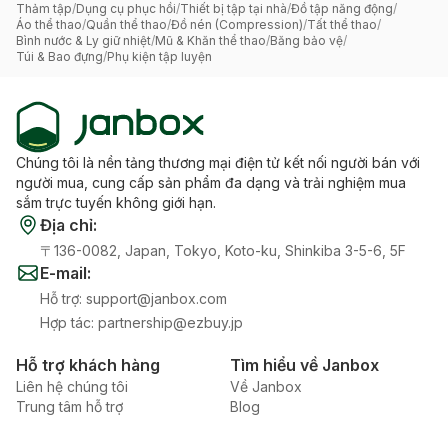
Thảm tập
/
Dụng cụ phục hồi
/
Thiết bị tập tại nhà
/
Đồ tập năng động
/
Áo thể thao
/
Quần thể thao
/
Đồ nén (Compression)
/
Tất thể thao
/
Bình nước & Ly giữ nhiệt
/
Mũ & Khăn thể thao
/
Băng bảo vệ
/
Túi & Bao đựng
/
Phụ kiện tập luyện
Chúng tôi là nền tảng thương mại điện tử kết nối người bán với
người mua, cung cấp sản phẩm đa dạng và trải nghiệm mua
sắm trực tuyến không giới hạn.
Địa chỉ
:
〒136-0082, Japan, Tokyo, Koto-ku, Shinkiba 3-5-6, 5F
E-mail
:
Hỗ trợ
:
support@janbox.com
Hợp tác
:
partnership@ezbuy.jp
Hỗ trợ khách hàng
Tìm hiểu về Janbox
Liên hệ chúng tôi
Về Janbox
Trung tâm hỗ trợ
Blog