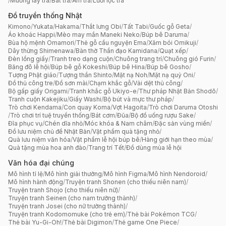
/
Muỗng lấy trà
/
Bát trà
/
Ấm trà
/
Lưới lọc trà
Đồ truyền thống Nhật
Kimono
/
Yukata
/
Hakama
/
Thắt lưng Obi
/
Tất Tabi
/
Guốc gỗ Geta
/
Áo khoác Happi
/
Mèo may mắn Maneki Neko
/
Búp bê Daruma
/
Bùa hộ mệnh Omamori
/
Thẻ gỗ cầu nguyện Ema
/
Xăm bói Omikuji
/
Dây thừng Shimenawa
/
Bàn thờ Thần đạo Kamidana
/
Quạt xếp
/
Đèn lồng giấy
/
Tranh treo dạng cuộn
/
Chuông trang trí
/
Chuông gió Furin
/
Băng đô lễ hội
/
Búp bê gỗ Kokeshi
/
Búp bê Hina
/
Búp bê Gosho
/
Tượng Phật giáo
/
Tượng thần Shinto
/
Mặt nạ Noh
/
Mặt nạ quỷ Oni
/
Đồ thủ công tre
/
Đồ sơn mài
/
Chạm khắc gỗ
/
Vải dệt thủ công
/
Bộ gấp giấy Origami
/
Tranh khắc gỗ Ukiyo-e
/
Thư pháp Nhật Bản Shodō
/
Tranh cuộn Kakejiku
/
Giấy Washi
/
Bộ bút và mực thư pháp
/
Trò chơi Kendama
/
Con quay Koma
/
Vợt Hagoita
/
Trò chơi Daruma Otoshi
/
Trò chơi trí tuệ truyền thống
/
Bát cơm
/
Đũa
/
Bộ đồ uống rượu Sake
/
Đĩa phục vụ
/
Chén dĩa nhỏ
/
Móc khóa & Nam châm
/
Đặc sản vùng miền
/
Đồ lưu niệm chủ đề Nhật Bản
/
Vật phẩm quà tặng nhỏ
/
Quà lưu niệm văn hóa
/
Vật phẩm lễ hội búp bê
/
Hàng giới hạn theo mùa
/
Quà tặng mùa hoa anh đào
/
Trang trí Tết
/
Đồ dùng mùa lễ hội
Văn hóa đại chúng
Mô hình tỉ lệ
/
Mô hình giải thưởng
/
Mô hình Figma
/
Mô hình Nendoroid
/
Mô hình hành động
/
Truyện tranh Shonen (cho thiếu niên nam)
/
Truyện tranh Shojo (cho thiếu niên nữ)
/
Truyện tranh Seinen (cho nam trưởng thành)
/
Truyện tranh Josei (cho nữ trưởng thành)
/
Truyện tranh Kodomomuke (cho trẻ em)
/
Thẻ bài Pokémon TCG
/
Thẻ bài Yu-Gi-Oh!
/
Thẻ bài Digimon
/
Thẻ game One Piece
/