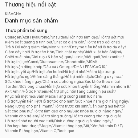
Thương hiệu nổi bật
KISACHA
Danh mục sản phẩm
Thực phẩm bổ sung
Collagen
/
Axit Hyaluronic
/
Nhau thai
/
Hỗn hợp làm đẹp
/
Hỗ trợ đốt mỡ
/
Kiểm soát đường & tinh bột
/
Chất xơ giảm cân
/
Hỗ trợ trao đổi chất
/
Trà & Đồ uống giảm cân
/
Men vi sinh
/
Enzyme tiêu hóa
/
Hỗ trợ dạ dày
/
Giảm đầy hơi
/
Hỗ trợ táo bón
/
Tinh chất nghệ
/
Chiết xuất hến Shijimi
/
Chiết xuất hàu
/
Giải rượu & bảo vệ gan
/
Lutein
/
Việt quất
/
Astaxanthin
/
Hỗ trợ thị lực
/
Canxi
/
Glucosamine
/
Chondroitin
/
MSM
/
Hỗ trợ vận động khớp
/
Dầu cá / Omega
/
DHA / EPA
/
CoQ10
/
Hỗ trợ huyết áp
/
Hỗ trợ tuần hoàn
/
Hỗ trợ trí nhớ
/
Hỗ trợ tập trung
/
Hỗ trợ giấc ngủ
/
Giảm căng thẳng
/
Hỗ trợ miễn dịch
/
Chống oxy hóa
/
Sức khỏe hằng ngày
/
Chăm sóc phòng ngừa
/
Sức khỏe theo mùa
/
Tỏi đen
/
Sữa ong chúa
/
Hỗn hợp sức khỏe truyền thống
/
Vitamin nhóm B
/
Axit Amin
/
Hỗ trợ Protein
/
Hỗ trợ phục hồi
/
Tăng cường hiệu suất
/
Phục hồi mệt mỏi
/
Sâm Maca
/
Tăng cường sinh lực nam
/
Hỗ trợ tuyến tiền liệt
/
Hỗ trợ tóc cho nam
/
Sức khỏe nam giới hằng ngày
/
Năng lượng cho phái mạnh
/
Hỗ trợ trước khi sinh
/
Cân bằng nội tiết tố
/
Sắt cho phụ nữ
/
Hỗ trợ làm đẹp cho nữ
/
Sức khỏe nữ giới hằng ngày
/
Vitamin cho trẻ em
/
Hỗ trợ tăng trưởng
/
Hỗ trợ xương cho người già
/
Hỗ trợ trí nhớ người cao tuổi
/
Dinh dưỡng người già hằng ngày
/
Hỗn hợp thảo dược
/
Magie
/
Vitamin tổng hợp
/
Sắt
/
Kẽm
/
Vitamin D / E
/
Vitamin B tổng hợp
/
Vitamin C
/
Bạch quả