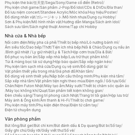
Phụ kiện thẻ bài
/
任天堂
/
Sega
/
Sony
/
Game cổ điển (Retro)
/
Phụ kiện chơi game
/
Sản phẩm J-Pop
/
Đồ Idol
/
CDs & DVDs
/
Đĩa than
/
Đồ lưu niệm concert
/
Standee Acrylic
/
Móc khóa
/
Huy hiệu
/
Poster
/
Đồ dùng nhân vật
/
ガレージキット
/
Mô hình nhựa
/
Dụng cụ Hobby
/
Sơn & Phụ kiện
/
Mô hình nhân vật
/
Hướng dẫn Manga
/
Sách ảnh Idol
/
Sách sưu tầm
/
Sách nghệ thuật Anime
/
Tạp chí Hobby
Nhà cửa & Nhà bếp
Nồi cơm điện
/
Máy pha cà phê
/
Thiết bị bếp nhỏ
/
Lò nướng bánh mì
/
Ấm siêu tốc
/
Dao bếp
/
Thớt
/
Tiện ích nhà bếp
/
Nồi & Chảo
/
Dụng cụ nấu ăn
/
Bình giữ nhiệt / Ly giữ nhiệt
/
Ly & Tách
/
Hộp cơm trưa
/
Dĩa & Bát
/
Đồ phục vụ bàn ăn
/
Sắp xếp nhà bếp
/
Lưu trữ thực phẩm khô
/
Túi & màng bọc tái sử dụng
/
Hộp bảo quản
/
Sắp xếp ngăn kéo
/
Phụ kiện làm sạch nhà cửa
/
Dụng cụ vệ sinh
/
Đồ dùng giặt là
/
Vật phẩm thiết yếu trong nhà
/
Giá phơi đồ
/
Khăn tắm
/
Đồ dùng vệ sinh thiết yếu
/
Nắp bồn cầu thông minh
/
Phụ kiện nhà tắm
/
Sắp xếp nhà tắm
/
Vật phẩm tiện nghi theo mùa
/
Đệm ngồi / Gối tựa
/
Gối
/
Chăn
/
Nệm Futon Nhật
/
Máy tạo ẩm
/
Máy sưởi
/
Thiết bị chăm sóc quần áo
/
Máy lọc không khí
/
Quạt
/
Sản phẩm tiết kiệm không gian
/
Đèn chiếu sáng
/
Trang trí phong cách Nhật
/
Trang trí tối giản
/
Hộp lưu trữ
/
Máy ảnh & Ống kính
/
Âm thanh & Hi-Fi
/
Thiết bị chơi game
/
Phụ kiện máy tính
/
Phụ kiện điện thoại
/
Điện tử cầm tay
/
Điện tử chuyên dụng
Văn phòng phẩm
Bút lông
/
Bút gel
/
Bút chì kim
/
Bút đánh dấu & Dạ quang
/
Bút bi
/
Sổ tay
/
Giấy ghi chú
/
Giấy rời
/
Giấy viết thư
/
Sổ vẽ
/