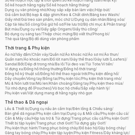
Sổ kế hoạch học tập & thói quen
/
Sổ kế hoạch hằng tuần
/
Nhật ký
/
Sổ kế hoạch hằng ngày
/
Sổ kế hoạch hằng tháng
/
Dụng cụ văn phòng nhỏ
/
Khay sắp xếp bàn làm việc
/
Hộp bút
/
Giá cắm bút
/
Bộ kẹp & dập ghim
/
Keo & Chất dính
/
Băng keo Washi
/
Giấy nhớ
/
Giá treo sản phẩm, móc chữ U
/
Dụng cụ dán nhãn
/
Băng xóa
/
Cặp tài liệu
/
Sổ còng
/
Giá giữ hồ sơ
/
File lưu trữ
/
Bộ chỉ mục & Phân trang
/
Bút màu
/
Dụng cụ vẽ
/
Giấy gấp Origami
/
Giấy thủ công
/
Bộ dụng cụ sáng tạo
/
Thiệp chúc mừng
/
Bộ viết thư
/
Phong bì
/
Thẻ quà tặng
/
Bộ đồ dùng văn phòng phẩm
Thời trang & Phụ kiện
Áo nữ
/
Váy đầm
/
Chân váy
/
Quần nữ
/
Áo khoác nữ
/
Áo sơ mi
/
Áo thun
/
Quần nam
/
Áo khoác nam
/
Đồ lót nam
/
Giày thể thao
/
Giày lười (Loafers)
/
Sandal
/
Bốt
/
Dép đi trong nhà
/
Ba lô
/
Túi đeo vai
/
Túi Tote
/
Ví tiền
/
Ví đựng xu
/
Đồng hồ thông thường
/
Đồng hồ thời trang
/
Đồng hồ kỹ thuật số
/
Đồng hồ thể thao ngoài trời
/
Phụ kiện đồng hồ
/
Dây chuyền
/
Vòng tay
/
Bông tai
/
Phụ kiện tóc
/
Phụ kiện thời trang nhỏ
/
Mũ & Nón lưỡi trai
/
Mũ len
/
Khăn choàng
/
Găng tay
/
Phụ kiện theo mùa
/
Túi nhỏ đựng đồ (Pouches)
/
Vỏ bọc hộ chiếu
/
Sắp xếp hành lý
/
Phụ kiện vali
/
Vật dụng mang đi hằng ngày nhỏ gọn
Thể thao & Dã ngoại
Lều & Thiết bị
/
Dụng cụ nấu ăn cắm trại
/
Đèn lồng & Chiếu sáng
/
Bàn ghế dã ngoại
/
Phụ kiện cắm trại
/
Dụng cụ & Mồi câu
/
Phụ kiện câu cá
/
Cần & Máy câu
/
Hộp lưu trữ & Túi đựng
/
Trang phục câu cá
/
Phụ kiện Golf
/
Thiết bị tập luyện
/
Trang phục chơi Golf
/
Túi đựng gậy Golf
/
Phụ kiện thực hành
/
Trang phục bóng chày
/
Đồ bảo hộ
/
Gậy bóng chày
/
Găng tay bóng chày
/
Phụ kiện tập luyện
/
Phụ kiện Fitness
/
Dây kháng lực
/