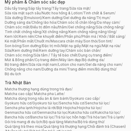
Mỹ phẩm & Chăm sóc sắc đẹp
Dầu tẩy trang
/
Sáp tẩy trang
/
Tẩy trang
/
Sữa rửa mặt
/
Sữa rửa mặt sạch sâu
/
Nước hoa hồng & Lotion
/
Tinh chất & Serum
/
Sữa dưỡng (Emulsion)
/
Kem dưỡng
/
Gel dưỡng đa năng
/
Trị mụn
/
Dưỡng sáng da
/
Chống lão hóa
/
Chăm sóc lỗ chân lông
/
Da nhạy cảm
/
Chăm sóc mắt
/
Điều trị đốm nâu/thâm
/
Gel chống nắng
/
Sữa chống nắng
/
Tinh chất chống nắng
/
Xịt chống nắng
/
Kem chống nắng nâng tông
/
Kem lót
/
Kem nền
/
Che khuyết điểm
/
Phấn phủ
/
Phấn má / Khối / Bắt sáng
/
Kẻ mắt
/
Phấn mắt
/
Chuốt mi
/
Mascara chân mày
/
Son thỏi
/
Son tint
/
Son bóng
/
Son dưỡng
/
Đặc trị môi
/
Mặt nạ giấy
/
Mặt nạ ngủ
/
Mặt nạ rửa
/
Sữa/Kem dưỡng thể
/
Kem dưỡng tay
/
Chăm sóc bàn chân
/
Chăm sóc móng
/
Sữa tắm / Tẩy tế bào chết
/
Dụng cụ trang điểm
/
Mút & Bông phấn
/
Cọ trang điểm
/
Máy làm đẹp
/
Bộ dưỡng da
/
Bộ trang điểm
/
Sữa rửa mặt nam
/
Lotion cho nam
/
Gel đa năng cho nam
/
Chống nắng cho nam
/
Dưỡng da mini
/
Trang điểm mini
/
Bộ dùng thử
/
Bộ du lịch
Trà Nhật Bản
Matcha thượng hạng dùng trong trà đạo
/
Matcha cao cấp/ Matcha pha Latte
/
Matcha dùng trong nấu ăn & làm bánh
/
Gyokuro cao cấp
/
Gyokuro hữu cơ
/
Gyokuro túi lọc
/
Sencha hữu cơ
/
Sencha túi lọc
/
Sencha pha lạnh
/
Hojicha lá rời
/
Bột Hojicha
/
Hojicha túi lọc
/
Genmaicha hữu cơ
/
Genmaicha túi lọc
/
Kukicha hữu cơ
/
Kukicha túi lọc
/
Bancha hữu cơ
/
Bancha túi lọc
/
Trà túi lọc hỗn hợp
/
Trà hòa tan
/
Trà ủ lạnh
/
Gói trà mang đi du lịch
/
Bộ quà tặng Matcha
/
Bộ trà dùng thử
/
Quà tặng trà theo mùa
/
Quà tặng trà thượng hạng
/
Chổi đánh trà (Chasen)