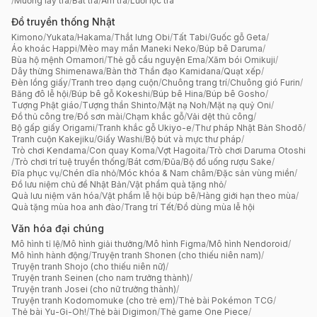
/
Muỗng lấy trà
/
Bát trà
/
Ấm trà
/
Lưới lọc trà
Đồ truyền thống Nhật
Kimono
/
Yukata
/
Hakama
/
Thắt lưng Obi
/
Tất Tabi
/
Guốc gỗ Geta
/
Áo khoác Happi
/
Mèo may mắn Maneki Neko
/
Búp bê Daruma
/
Bùa hộ mệnh Omamori
/
Thẻ gỗ cầu nguyện Ema
/
Xăm bói Omikuji
/
Dây thừng Shimenawa
/
Bàn thờ Thần đạo Kamidana
/
Quạt xếp
/
Đèn lồng giấy
/
Tranh treo dạng cuộn
/
Chuông trang trí
/
Chuông gió Furin
/
Băng đô lễ hội
/
Búp bê gỗ Kokeshi
/
Búp bê Hina
/
Búp bê Gosho
/
Tượng Phật giáo
/
Tượng thần Shinto
/
Mặt nạ Noh
/
Mặt nạ quỷ Oni
/
Đồ thủ công tre
/
Đồ sơn mài
/
Chạm khắc gỗ
/
Vải dệt thủ công
/
Bộ gấp giấy Origami
/
Tranh khắc gỗ Ukiyo-e
/
Thư pháp Nhật Bản Shodō
/
Tranh cuộn Kakejiku
/
Giấy Washi
/
Bộ bút và mực thư pháp
/
Trò chơi Kendama
/
Con quay Koma
/
Vợt Hagoita
/
Trò chơi Daruma Otoshi
/
Trò chơi trí tuệ truyền thống
/
Bát cơm
/
Đũa
/
Bộ đồ uống rượu Sake
/
Đĩa phục vụ
/
Chén dĩa nhỏ
/
Móc khóa & Nam châm
/
Đặc sản vùng miền
/
Đồ lưu niệm chủ đề Nhật Bản
/
Vật phẩm quà tặng nhỏ
/
Quà lưu niệm văn hóa
/
Vật phẩm lễ hội búp bê
/
Hàng giới hạn theo mùa
/
Quà tặng mùa hoa anh đào
/
Trang trí Tết
/
Đồ dùng mùa lễ hội
Văn hóa đại chúng
Mô hình tỉ lệ
/
Mô hình giải thưởng
/
Mô hình Figma
/
Mô hình Nendoroid
/
Mô hình hành động
/
Truyện tranh Shonen (cho thiếu niên nam)
/
Truyện tranh Shojo (cho thiếu niên nữ)
/
Truyện tranh Seinen (cho nam trưởng thành)
/
Truyện tranh Josei (cho nữ trưởng thành)
/
Truyện tranh Kodomomuke (cho trẻ em)
/
Thẻ bài Pokémon TCG
/
Thẻ bài Yu-Gi-Oh!
/
Thẻ bài Digimon
/
Thẻ game One Piece
/