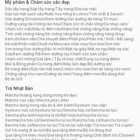
Mỹ phẩm & Chăm sóc sắc đẹp
Dầu tẩy trang
/
Sáp tẩy trang
/
Tẩy trang
/
Sữa rửa mặt
/
Sữa rửa mặt sạch sâu
/
Nước hoa hồng & Lotion
/
Tinh chất & Serum
/
Sữa dưỡng (Emulsion)
/
Kem dưỡng
/
Gel dưỡng đa năng
/
Trị mụn
/
Dưỡng sáng da
/
Chống lão hóa
/
Chăm sóc lỗ chân lông
/
Da nhạy cảm
/
Chăm sóc mắt
/
Điều trị đốm nâu/thâm
/
Gel chống nắng
/
Sữa chống nắng
/
Tinh chất chống nắng
/
Xịt chống nắng
/
Kem chống nắng nâng tông
/
Kem lót
/
Kem nền
/
Che khuyết điểm
/
Phấn phủ
/
Phấn má / Khối / Bắt sáng
/
Kẻ mắt
/
Phấn mắt
/
Chuốt mi
/
Mascara chân mày
/
Son thỏi
/
Son tint
/
Son bóng
/
Son dưỡng
/
Đặc trị môi
/
Mặt nạ giấy
/
Mặt nạ ngủ
/
Mặt nạ rửa
/
Sữa/Kem dưỡng thể
/
Kem dưỡng tay
/
Chăm sóc bàn chân
/
Chăm sóc móng
/
Sữa tắm / Tẩy tế bào chết
/
Dụng cụ trang điểm
/
Mút & Bông phấn
/
Cọ trang điểm
/
Máy làm đẹp
/
Bộ dưỡng da
/
Bộ trang điểm
/
Sữa rửa mặt nam
/
Lotion cho nam
/
Gel đa năng cho nam
/
Chống nắng cho nam
/
Dưỡng da mini
/
Trang điểm mini
/
Bộ dùng thử
/
Bộ du lịch
Trà Nhật Bản
Matcha thượng hạng dùng trong trà đạo
/
Matcha cao cấp/ Matcha pha Latte
/
Matcha dùng trong nấu ăn & làm bánh
/
Gyokuro cao cấp
/
Gyokuro hữu cơ
/
Gyokuro túi lọc
/
Sencha hữu cơ
/
Sencha túi lọc
/
Sencha pha lạnh
/
Hojicha lá rời
/
Bột Hojicha
/
Hojicha túi lọc
/
Genmaicha hữu cơ
/
Genmaicha túi lọc
/
Kukicha hữu cơ
/
Kukicha túi lọc
/
Bancha hữu cơ
/
Bancha túi lọc
/
Trà túi lọc hỗn hợp
/
Trà hòa tan
/
Trà ủ lạnh
/
Gói trà mang đi du lịch
/
Bộ quà tặng Matcha
/
Bộ trà dùng thử
/
Quà tặng trà theo mùa
/
Quà tặng trà thượng hạng
/
Chổi đánh trà (Chasen)