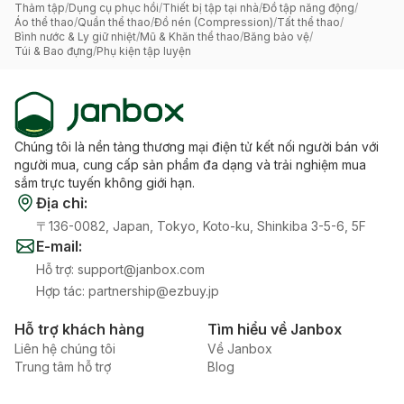
Thảm tập
/
Dụng cụ phục hồi
/
Thiết bị tập tại nhà
/
Đồ tập năng động
/
Áo thể thao
/
Quần thể thao
/
Đồ nén (Compression)
/
Tất thể thao
/
Bình nước & Ly giữ nhiệt
/
Mũ & Khăn thể thao
/
Băng bảo vệ
/
Túi & Bao đựng
/
Phụ kiện tập luyện
Chúng tôi là nền tảng thương mại điện tử kết nối người bán với
người mua, cung cấp sản phẩm đa dạng và trải nghiệm mua
sắm trực tuyến không giới hạn.
Địa chỉ
:
〒136-0082, Japan, Tokyo, Koto-ku, Shinkiba 3-5-6, 5F
E-mail
:
Hỗ trợ
:
support@janbox.com
Hợp tác
:
partnership@ezbuy.jp
Hỗ trợ khách hàng
Tìm hiểu về Janbox
Liên hệ chúng tôi
Về Janbox
Trung tâm hỗ trợ
Blog