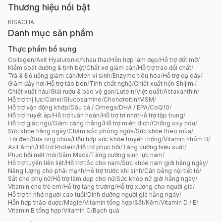
Thương hiệu nổi bật
KISACHA
Danh mục sản phẩm
Thực phẩm bổ sung
Collagen
/
Axit Hyaluronic
/
Nhau thai
/
Hỗn hợp làm đẹp
/
Hỗ trợ đốt mỡ
/
Kiểm soát đường & tinh bột
/
Chất xơ giảm cân
/
Hỗ trợ trao đổi chất
/
Trà & Đồ uống giảm cân
/
Men vi sinh
/
Enzyme tiêu hóa
/
Hỗ trợ dạ dày
/
Giảm đầy hơi
/
Hỗ trợ táo bón
/
Tinh chất nghệ
/
Chiết xuất hến Shijimi
/
Chiết xuất hàu
/
Giải rượu & bảo vệ gan
/
Lutein
/
Việt quất
/
Astaxanthin
/
Hỗ trợ thị lực
/
Canxi
/
Glucosamine
/
Chondroitin
/
MSM
/
Hỗ trợ vận động khớp
/
Dầu cá / Omega
/
DHA / EPA
/
CoQ10
/
Hỗ trợ huyết áp
/
Hỗ trợ tuần hoàn
/
Hỗ trợ trí nhớ
/
Hỗ trợ tập trung
/
Hỗ trợ giấc ngủ
/
Giảm căng thẳng
/
Hỗ trợ miễn dịch
/
Chống oxy hóa
/
Sức khỏe hằng ngày
/
Chăm sóc phòng ngừa
/
Sức khỏe theo mùa
/
Tỏi đen
/
Sữa ong chúa
/
Hỗn hợp sức khỏe truyền thống
/
Vitamin nhóm B
/
Axit Amin
/
Hỗ trợ Protein
/
Hỗ trợ phục hồi
/
Tăng cường hiệu suất
/
Phục hồi mệt mỏi
/
Sâm Maca
/
Tăng cường sinh lực nam
/
Hỗ trợ tuyến tiền liệt
/
Hỗ trợ tóc cho nam
/
Sức khỏe nam giới hằng ngày
/
Năng lượng cho phái mạnh
/
Hỗ trợ trước khi sinh
/
Cân bằng nội tiết tố
/
Sắt cho phụ nữ
/
Hỗ trợ làm đẹp cho nữ
/
Sức khỏe nữ giới hằng ngày
/
Vitamin cho trẻ em
/
Hỗ trợ tăng trưởng
/
Hỗ trợ xương cho người già
/
Hỗ trợ trí nhớ người cao tuổi
/
Dinh dưỡng người già hằng ngày
/
Hỗn hợp thảo dược
/
Magie
/
Vitamin tổng hợp
/
Sắt
/
Kẽm
/
Vitamin D / E
/
Vitamin B tổng hợp
/
Vitamin C
/
Bạch quả