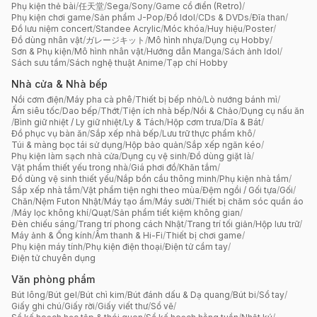
Phụ kiện thẻ bài
/
任天堂
/
Sega
/
Sony
/
Game cổ điển (Retro)
/
Phụ kiện chơi game
/
Sản phẩm J-Pop
/
Đồ Idol
/
CDs & DVDs
/
Đĩa than
/
Đồ lưu niệm concert
/
Standee Acrylic
/
Móc khóa
/
Huy hiệu
/
Poster
/
Đồ dùng nhân vật
/
ガレージキット
/
Mô hình nhựa
/
Dụng cụ Hobby
/
Sơn & Phụ kiện
/
Mô hình nhân vật
/
Hướng dẫn Manga
/
Sách ảnh Idol
/
Sách sưu tầm
/
Sách nghệ thuật Anime
/
Tạp chí Hobby
Nhà cửa & Nhà bếp
Nồi cơm điện
/
Máy pha cà phê
/
Thiết bị bếp nhỏ
/
Lò nướng bánh mì
/
Ấm siêu tốc
/
Dao bếp
/
Thớt
/
Tiện ích nhà bếp
/
Nồi & Chảo
/
Dụng cụ nấu ăn
/
Bình giữ nhiệt / Ly giữ nhiệt
/
Ly & Tách
/
Hộp cơm trưa
/
Dĩa & Bát
/
Đồ phục vụ bàn ăn
/
Sắp xếp nhà bếp
/
Lưu trữ thực phẩm khô
/
Túi & màng bọc tái sử dụng
/
Hộp bảo quản
/
Sắp xếp ngăn kéo
/
Phụ kiện làm sạch nhà cửa
/
Dụng cụ vệ sinh
/
Đồ dùng giặt là
/
Vật phẩm thiết yếu trong nhà
/
Giá phơi đồ
/
Khăn tắm
/
Đồ dùng vệ sinh thiết yếu
/
Nắp bồn cầu thông minh
/
Phụ kiện nhà tắm
/
Sắp xếp nhà tắm
/
Vật phẩm tiện nghi theo mùa
/
Đệm ngồi / Gối tựa
/
Gối
/
Chăn
/
Nệm Futon Nhật
/
Máy tạo ẩm
/
Máy sưởi
/
Thiết bị chăm sóc quần áo
/
Máy lọc không khí
/
Quạt
/
Sản phẩm tiết kiệm không gian
/
Đèn chiếu sáng
/
Trang trí phong cách Nhật
/
Trang trí tối giản
/
Hộp lưu trữ
/
Máy ảnh & Ống kính
/
Âm thanh & Hi-Fi
/
Thiết bị chơi game
/
Phụ kiện máy tính
/
Phụ kiện điện thoại
/
Điện tử cầm tay
/
Điện tử chuyên dụng
Văn phòng phẩm
Bút lông
/
Bút gel
/
Bút chì kim
/
Bút đánh dấu & Dạ quang
/
Bút bi
/
Sổ tay
/
Giấy ghi chú
/
Giấy rời
/
Giấy viết thư
/
Sổ vẽ
/