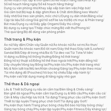
Sổ kế hoạch học tập & thói quen
/
Sổ kế hoạch hằng tuần
/
Nhật ký
/
Sổ kế hoạch hằng ngày
/
Sổ kế hoạch hằng tháng
/
Dụng cụ văn phòng nhỏ
/
Khay sắp xếp bàn làm việc
/
Hộp bút
/
Giá cắm bút
/
Bộ kẹp & dập ghim
/
Keo & Chất dính
/
Băng keo Washi
/
Giấy nhớ
/
Giá treo sản phẩm, móc chữ U
/
Dụng cụ dán nhãn
/
Băng xóa
/
Cặp tài liệu
/
Sổ còng
/
Giá giữ hồ sơ
/
File lưu trữ
/
Bộ chỉ mục & Phân trang
/
Bút màu
/
Dụng cụ vẽ
/
Giấy gấp Origami
/
Giấy thủ công
/
Bộ dụng cụ sáng tạo
/
Thiệp chúc mừng
/
Bộ viết thư
/
Phong bì
/
Thẻ quà tặng
/
Bộ đồ dùng văn phòng phẩm
Thời trang & Phụ kiện
Áo nữ
/
Váy đầm
/
Chân váy
/
Quần nữ
/
Áo khoác nữ
/
Áo sơ mi
/
Áo thun
/
Quần nam
/
Áo khoác nam
/
Đồ lót nam
/
Giày thể thao
/
Giày lười (Loafers)
/
Sandal
/
Bốt
/
Dép đi trong nhà
/
Ba lô
/
Túi đeo vai
/
Túi Tote
/
Ví tiền
/
Ví đựng xu
/
Đồng hồ thông thường
/
Đồng hồ thời trang
/
Đồng hồ kỹ thuật số
/
Đồng hồ thể thao ngoài trời
/
Phụ kiện đồng hồ
/
Dây chuyền
/
Vòng tay
/
Bông tai
/
Phụ kiện tóc
/
Phụ kiện thời trang nhỏ
/
Mũ & Nón lưỡi trai
/
Mũ len
/
Khăn choàng
/
Găng tay
/
Phụ kiện theo mùa
/
Túi nhỏ đựng đồ (Pouches)
/
Vỏ bọc hộ chiếu
/
Sắp xếp hành lý
/
Phụ kiện vali
/
Vật dụng mang đi hằng ngày nhỏ gọn
Thể thao & Dã ngoại
Lều & Thiết bị
/
Dụng cụ nấu ăn cắm trại
/
Đèn lồng & Chiếu sáng
/
Bàn ghế dã ngoại
/
Phụ kiện cắm trại
/
Dụng cụ & Mồi câu
/
Phụ kiện câu cá
/
Cần & Máy câu
/
Hộp lưu trữ & Túi đựng
/
Trang phục câu cá
/
Phụ kiện Golf
/
Thiết bị tập luyện
/
Trang phục chơi Golf
/
Túi đựng gậy Golf
/
Phụ kiện thực hành
/
Trang phục bóng chày
/
Đồ bảo hộ
/
Gậy bóng chày
/
Găng tay bóng chày
/
Phụ kiện tập luyện
/
Phụ kiện Fitness
/
Dây kháng lực
/