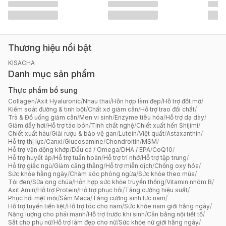
Thương hiệu nổi bật
KISACHA
Danh mục sản phẩm
Thực phẩm bổ sung
Collagen
/
Axit Hyaluronic
/
Nhau thai
/
Hỗn hợp làm đẹp
/
Hỗ trợ đốt mỡ
/
Kiểm soát đường & tinh bột
/
Chất xơ giảm cân
/
Hỗ trợ trao đổi chất
/
Trà & Đồ uống giảm cân
/
Men vi sinh
/
Enzyme tiêu hóa
/
Hỗ trợ dạ dày
/
Giảm đầy hơi
/
Hỗ trợ táo bón
/
Tinh chất nghệ
/
Chiết xuất hến Shijimi
/
Chiết xuất hàu
/
Giải rượu & bảo vệ gan
/
Lutein
/
Việt quất
/
Astaxanthin
/
Hỗ trợ thị lực
/
Canxi
/
Glucosamine
/
Chondroitin
/
MSM
/
Hỗ trợ vận động khớp
/
Dầu cá / Omega
/
DHA / EPA
/
CoQ10
/
Hỗ trợ huyết áp
/
Hỗ trợ tuần hoàn
/
Hỗ trợ trí nhớ
/
Hỗ trợ tập trung
/
Hỗ trợ giấc ngủ
/
Giảm căng thẳng
/
Hỗ trợ miễn dịch
/
Chống oxy hóa
/
Sức khỏe hằng ngày
/
Chăm sóc phòng ngừa
/
Sức khỏe theo mùa
/
Tỏi đen
/
Sữa ong chúa
/
Hỗn hợp sức khỏe truyền thống
/
Vitamin nhóm B
/
Axit Amin
/
Hỗ trợ Protein
/
Hỗ trợ phục hồi
/
Tăng cường hiệu suất
/
Phục hồi mệt mỏi
/
Sâm Maca
/
Tăng cường sinh lực nam
/
Hỗ trợ tuyến tiền liệt
/
Hỗ trợ tóc cho nam
/
Sức khỏe nam giới hằng ngày
/
Năng lượng cho phái mạnh
/
Hỗ trợ trước khi sinh
/
Cân bằng nội tiết tố
/
Sắt cho phụ nữ
/
Hỗ trợ làm đẹp cho nữ
/
Sức khỏe nữ giới hằng ngày
/