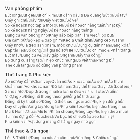
Văn phòng phẩm
Bút lông
/
Bút gel
/
Bút chì kim
/
Bút đánh dấu & Dạ quang
/
Bút bi
/
Sổ tay
/
Giấy ghi chú
/
Giấy rời
/
Giấy viết thư
/
Sổ vẽ
/
Sổ kế hoạch học tập & thói quen
/
Sổ kế hoạch hằng tuần
/
Nhật ký
/
Sổ kế hoạch hằng ngày
/
Sổ kế hoạch hằng tháng
/
Dụng cụ văn phòng nhỏ
/
Khay sắp xếp bàn làm việc
/
Hộp bút
/
Giá cắm bút
/
Bộ kẹp & dập ghim
/
Keo & Chất dính
/
Băng keo Washi
/
Giấy nhớ
/
Giá treo sản phẩm, móc chữ U
/
Dụng cụ dán nhãn
/
Băng xóa
/
Cặp tài liệu
/
Sổ còng
/
Giá giữ hồ sơ
/
File lưu trữ
/
Bộ chỉ mục & Phân trang
/
Bút màu
/
Dụng cụ vẽ
/
Giấy gấp Origami
/
Giấy thủ công
/
Bộ dụng cụ sáng tạo
/
Thiệp chúc mừng
/
Bộ viết thư
/
Phong bì
/
Thẻ quà tặng
/
Bộ đồ dùng văn phòng phẩm
Thời trang & Phụ kiện
Áo nữ
/
Váy đầm
/
Chân váy
/
Quần nữ
/
Áo khoác nữ
/
Áo sơ mi
/
Áo thun
/
Quần nam
/
Áo khoác nam
/
Đồ lót nam
/
Giày thể thao
/
Giày lười (Loafers)
/
Sandal
/
Bốt
/
Dép đi trong nhà
/
Ba lô
/
Túi đeo vai
/
Túi Tote
/
Ví tiền
/
Ví đựng xu
/
Đồng hồ thông thường
/
Đồng hồ thời trang
/
Đồng hồ kỹ thuật số
/
Đồng hồ thể thao ngoài trời
/
Phụ kiện đồng hồ
/
Dây chuyền
/
Vòng tay
/
Bông tai
/
Phụ kiện tóc
/
Phụ kiện thời trang nhỏ
/
Mũ & Nón lưỡi trai
/
Mũ len
/
Khăn choàng
/
Găng tay
/
Phụ kiện theo mùa
/
Túi nhỏ đựng đồ (Pouches)
/
Vỏ bọc hộ chiếu
/
Sắp xếp hành lý
/
Phụ kiện vali
/
Vật dụng mang đi hằng ngày nhỏ gọn
Thể thao & Dã ngoại
Lều & Thiết bị
/
Dụng cụ nấu ăn cắm trại
/
Đèn lồng & Chiếu sáng
/