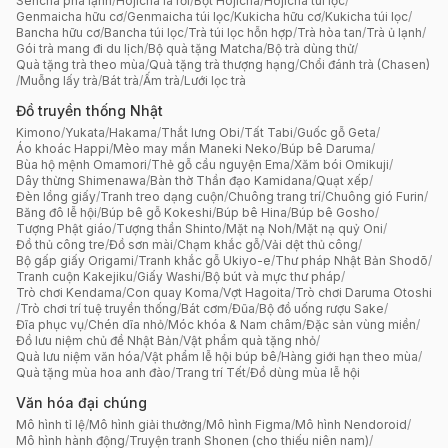
Sencha pha lạnh
/
Hojicha lá rời
/
Bột Hojicha
/
Hojicha túi lọc
/
Genmaicha hữu cơ
/
Genmaicha túi lọc
/
Kukicha hữu cơ
/
Kukicha túi lọc
/
Bancha hữu cơ
/
Bancha túi lọc
/
Trà túi lọc hỗn hợp
/
Trà hòa tan
/
Trà ủ lạnh
/
Gói trà mang đi du lịch
/
Bộ quà tặng Matcha
/
Bộ trà dùng thử
/
Quà tặng trà theo mùa
/
Quà tặng trà thượng hạng
/
Chổi đánh trà (Chasen)
/
Muỗng lấy trà
/
Bát trà
/
Ấm trà
/
Lưới lọc trà
Đồ truyền thống Nhật
Kimono
/
Yukata
/
Hakama
/
Thắt lưng Obi
/
Tất Tabi
/
Guốc gỗ Geta
/
Áo khoác Happi
/
Mèo may mắn Maneki Neko
/
Búp bê Daruma
/
Bùa hộ mệnh Omamori
/
Thẻ gỗ cầu nguyện Ema
/
Xăm bói Omikuji
/
Dây thừng Shimenawa
/
Bàn thờ Thần đạo Kamidana
/
Quạt xếp
/
Đèn lồng giấy
/
Tranh treo dạng cuộn
/
Chuông trang trí
/
Chuông gió Furin
/
Băng đô lễ hội
/
Búp bê gỗ Kokeshi
/
Búp bê Hina
/
Búp bê Gosho
/
Tượng Phật giáo
/
Tượng thần Shinto
/
Mặt nạ Noh
/
Mặt nạ quỷ Oni
/
Đồ thủ công tre
/
Đồ sơn mài
/
Chạm khắc gỗ
/
Vải dệt thủ công
/
Bộ gấp giấy Origami
/
Tranh khắc gỗ Ukiyo-e
/
Thư pháp Nhật Bản Shodō
/
Tranh cuộn Kakejiku
/
Giấy Washi
/
Bộ bút và mực thư pháp
/
Trò chơi Kendama
/
Con quay Koma
/
Vợt Hagoita
/
Trò chơi Daruma Otoshi
/
Trò chơi trí tuệ truyền thống
/
Bát cơm
/
Đũa
/
Bộ đồ uống rượu Sake
/
Đĩa phục vụ
/
Chén dĩa nhỏ
/
Móc khóa & Nam châm
/
Đặc sản vùng miền
/
Đồ lưu niệm chủ đề Nhật Bản
/
Vật phẩm quà tặng nhỏ
/
Quà lưu niệm văn hóa
/
Vật phẩm lễ hội búp bê
/
Hàng giới hạn theo mùa
/
Quà tặng mùa hoa anh đào
/
Trang trí Tết
/
Đồ dùng mùa lễ hội
Văn hóa đại chúng
Mô hình tỉ lệ
/
Mô hình giải thưởng
/
Mô hình Figma
/
Mô hình Nendoroid
/
Mô hình hành động
/
Truyện tranh Shonen (cho thiếu niên nam)
/