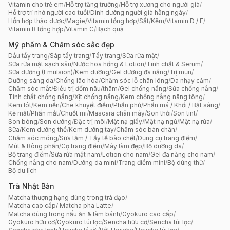
Vitamin cho trẻ em
/
Hỗ trợ tăng trưởng
/
Hỗ trợ xương cho người già
/
Hỗ trợ trí nhớ người cao tuổi
/
Dinh dưỡng người già hằng ngày
/
Hỗn hợp thảo dược
/
Magie
/
Vitamin tổng hợp
/
Sắt
/
Kẽm
/
Vitamin D / E
/
Vitamin B tổng hợp
/
Vitamin C
/
Bạch quả
Mỹ phẩm & Chăm sóc sắc đẹp
Dầu tẩy trang
/
Sáp tẩy trang
/
Tẩy trang
/
Sữa rửa mặt
/
Sữa rửa mặt sạch sâu
/
Nước hoa hồng & Lotion
/
Tinh chất & Serum
/
Sữa dưỡng (Emulsion)
/
Kem dưỡng
/
Gel dưỡng đa năng
/
Trị mụn
/
Dưỡng sáng da
/
Chống lão hóa
/
Chăm sóc lỗ chân lông
/
Da nhạy cảm
/
Chăm sóc mắt
/
Điều trị đốm nâu/thâm
/
Gel chống nắng
/
Sữa chống nắng
/
Tinh chất chống nắng
/
Xịt chống nắng
/
Kem chống nắng nâng tông
/
Kem lót
/
Kem nền
/
Che khuyết điểm
/
Phấn phủ
/
Phấn má / Khối / Bắt sáng
/
Kẻ mắt
/
Phấn mắt
/
Chuốt mi
/
Mascara chân mày
/
Son thỏi
/
Son tint
/
Son bóng
/
Son dưỡng
/
Đặc trị môi
/
Mặt nạ giấy
/
Mặt nạ ngủ
/
Mặt nạ rửa
/
Sữa/Kem dưỡng thể
/
Kem dưỡng tay
/
Chăm sóc bàn chân
/
Chăm sóc móng
/
Sữa tắm / Tẩy tế bào chết
/
Dụng cụ trang điểm
/
Mút & Bông phấn
/
Cọ trang điểm
/
Máy làm đẹp
/
Bộ dưỡng da
/
Bộ trang điểm
/
Sữa rửa mặt nam
/
Lotion cho nam
/
Gel đa năng cho nam
/
Chống nắng cho nam
/
Dưỡng da mini
/
Trang điểm mini
/
Bộ dùng thử
/
Bộ du lịch
Trà Nhật Bản
Matcha thượng hạng dùng trong trà đạo
/
Matcha cao cấp/ Matcha pha Latte
/
Matcha dùng trong nấu ăn & làm bánh
/
Gyokuro cao cấp
/
Gyokuro hữu cơ
/
Gyokuro túi lọc
/
Sencha hữu cơ
/
Sencha túi lọc
/