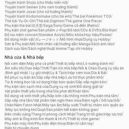
Truyện tranh Shojo (cho thiếu niên nữ)
/
Truyện tranh Seinen (cho nam trưởng thành)
/
Truyện tranh Josei (cho nữ trưởng thành)
/
Truyện tranh Kodomomuke (cho trẻ em)
/
Thẻ bài Pokémon TCG
/
Thẻ bài Yu-Gi-Oh!
/
Thẻ bài Digimon
/
Thẻ game One Piece
/
Phụ kiện thẻ bài
/
任天堂
/
Sega
/
Sony
/
Game cổ điển (Retro)
/
Phụ kiện chơi game
/
Sản phẩm J-Pop
/
Đồ Idol
/
CDs & DVDs
/
Đĩa than
/
Đồ lưu niệm concert
/
Standee Acrylic
/
Móc khóa
/
Huy hiệu
/
Poster
/
Đồ dùng nhân vật
/
ガレージキット
/
Mô hình nhựa
/
Dụng cụ Hobby
/
Sơn & Phụ kiện
/
Mô hình nhân vật
/
Hướng dẫn Manga
/
Sách ảnh Idol
/
Sách sưu tầm
/
Sách nghệ thuật Anime
/
Tạp chí Hobby
Nhà cửa & Nhà bếp
Nồi cơm điện
/
Máy pha cà phê
/
Thiết bị bếp nhỏ
/
Lò nướng bánh mì
/
Ấm siêu tốc
/
Dao bếp
/
Thớt
/
Tiện ích nhà bếp
/
Nồi & Chảo
/
Dụng cụ nấu ăn
/
Bình giữ nhiệt / Ly giữ nhiệt
/
Ly & Tách
/
Hộp cơm trưa
/
Dĩa & Bát
/
Đồ phục vụ bàn ăn
/
Sắp xếp nhà bếp
/
Lưu trữ thực phẩm khô
/
Túi & màng bọc tái sử dụng
/
Hộp bảo quản
/
Sắp xếp ngăn kéo
/
Phụ kiện làm sạch nhà cửa
/
Dụng cụ vệ sinh
/
Đồ dùng giặt là
/
Vật phẩm thiết yếu trong nhà
/
Giá phơi đồ
/
Khăn tắm
/
Đồ dùng vệ sinh thiết yếu
/
Nắp bồn cầu thông minh
/
Phụ kiện nhà tắm
/
Sắp xếp nhà tắm
/
Vật phẩm tiện nghi theo mùa
/
Đệm ngồi / Gối tựa
/
Gối
/
Chăn
/
Nệm Futon Nhật
/
Máy tạo ẩm
/
Máy sưởi
/
Thiết bị chăm sóc quần áo
/
Máy lọc không khí
/
Quạt
/
Sản phẩm tiết kiệm không gian
/
Đèn chiếu sáng
/
Trang trí phong cách Nhật
/
Trang trí tối giản
/
Hộp lưu trữ
/
Máy ảnh & Ống kính
/
Âm thanh & Hi-Fi
/
Thiết bị chơi game
/
Phụ kiện máy tính
/
Phụ kiện điện thoại
/
Điện tử cầm tay
/
Điện tử chuyên dụng