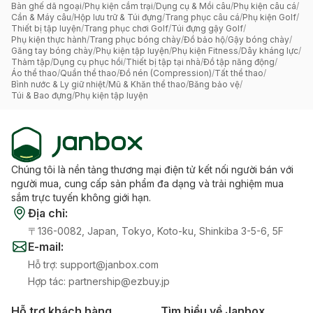
Bàn ghế dã ngoại
/
Phụ kiện cắm trại
/
Dụng cụ & Mồi câu
/
Phụ kiện câu cá
/
Cần & Máy câu
/
Hộp lưu trữ & Túi đựng
/
Trang phục câu cá
/
Phụ kiện Golf
/
Thiết bị tập luyện
/
Trang phục chơi Golf
/
Túi đựng gậy Golf
/
Phụ kiện thực hành
/
Trang phục bóng chày
/
Đồ bảo hộ
/
Gậy bóng chày
/
Găng tay bóng chày
/
Phụ kiện tập luyện
/
Phụ kiện Fitness
/
Dây kháng lực
/
Thảm tập
/
Dụng cụ phục hồi
/
Thiết bị tập tại nhà
/
Đồ tập năng động
/
Áo thể thao
/
Quần thể thao
/
Đồ nén (Compression)
/
Tất thể thao
/
Bình nước & Ly giữ nhiệt
/
Mũ & Khăn thể thao
/
Băng bảo vệ
/
Túi & Bao đựng
/
Phụ kiện tập luyện
Chúng tôi là nền tảng thương mại điện tử kết nối người bán với
người mua, cung cấp sản phẩm đa dạng và trải nghiệm mua
sắm trực tuyến không giới hạn.
Địa chỉ
:
〒136-0082, Japan, Tokyo, Koto-ku, Shinkiba 3-5-6, 5F
E-mail
:
Hỗ trợ
:
support@janbox.com
Hợp tác
:
partnership@ezbuy.jp
Hỗ trợ khách hàng
Tìm hiểu về Janbox