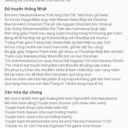
/
Muỗng lấy trà
/
Bát trà
/
Ấm trà
/
Lưới lọc trà
Đồ truyền thống Nhật
Kimono
/
Yukata
/
Hakama
/
Thắt lưng Obi
/
Tất Tabi
/
Guốc gỗ Geta
/
Áo khoác Happi
/
Mèo may mắn Maneki Neko
/
Búp bê Daruma
/
Bùa hộ mệnh Omamori
/
Thẻ gỗ cầu nguyện Ema
/
Xăm bói Omikuji
/
Dây thừng Shimenawa
/
Bàn thờ Thần đạo Kamidana
/
Quạt xếp
/
Đèn lồng giấy
/
Tranh treo dạng cuộn
/
Chuông trang trí
/
Chuông gió Furin
/
Băng đô lễ hội
/
Búp bê gỗ Kokeshi
/
Búp bê Hina
/
Búp bê Gosho
/
Tượng Phật giáo
/
Tượng thần Shinto
/
Mặt nạ Noh
/
Mặt nạ quỷ Oni
/
Đồ thủ công tre
/
Đồ sơn mài
/
Chạm khắc gỗ
/
Vải dệt thủ công
/
Bộ gấp giấy Origami
/
Tranh khắc gỗ Ukiyo-e
/
Thư pháp Nhật Bản Shodō
/
Tranh cuộn Kakejiku
/
Giấy Washi
/
Bộ bút và mực thư pháp
/
Trò chơi Kendama
/
Con quay Koma
/
Vợt Hagoita
/
Trò chơi Daruma Otoshi
/
Trò chơi trí tuệ truyền thống
/
Bát cơm
/
Đũa
/
Bộ đồ uống rượu Sake
/
Đĩa phục vụ
/
Chén dĩa nhỏ
/
Móc khóa & Nam châm
/
Đặc sản vùng miền
/
Đồ lưu niệm chủ đề Nhật Bản
/
Vật phẩm quà tặng nhỏ
/
Quà lưu niệm văn hóa
/
Vật phẩm lễ hội búp bê
/
Hàng giới hạn theo mùa
/
Quà tặng mùa hoa anh đào
/
Trang trí Tết
/
Đồ dùng mùa lễ hội
Văn hóa đại chúng
Mô hình tỉ lệ
/
Mô hình giải thưởng
/
Mô hình Figma
/
Mô hình Nendoroid
/
Mô hình hành động
/
Truyện tranh Shonen (cho thiếu niên nam)
/
Truyện tranh Shojo (cho thiếu niên nữ)
/
Truyện tranh Seinen (cho nam trưởng thành)
/
Truyện tranh Josei (cho nữ trưởng thành)
/
Truyện tranh Kodomomuke (cho trẻ em)
/
Thẻ bài Pokémon TCG
/
Thẻ bài Yu-Gi-Oh!
/
Thẻ bài Digimon
/
Thẻ game One Piece
/