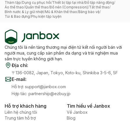
Thảm tập
/
Dụng cụ phục hồi
/
Thiết bị tập tại nhà
/
Đồ tập năng động
/
Áo thể thao
/
Quần thể thao
/
Đồ nén (Compression)
/
Tất thể thao
/
Bình nước & Ly giữ nhiệt
/
Mũ & Khăn thể thao
/
Băng bảo vệ
/
Túi & Bao đựng
/
Phụ kiện tập luyện
Chúng tôi là nền tảng thương mại điện tử kết nối người bán với
người mua, cung cấp sản phẩm đa dạng và trải nghiệm mua
sắm trực tuyến không giới hạn.
Địa chỉ
:
〒136-0082, Japan, Tokyo, Koto-ku, Shinkiba 3-5-6, 5F
E-mail
:
Hỗ trợ
:
support@janbox.com
Hợp tác
:
partnership@ezbuy.jp
Hỗ trợ khách hàng
Tìm hiểu về Janbox
Liên hệ chúng tôi
Về Janbox
Trung tâm hỗ trợ
Blog