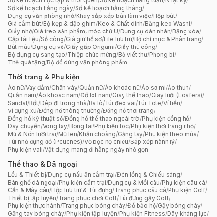
Sổ kế hoạch học tập & thói quen
/
Sổ kế hoạch hằng tuần
/
Nhật ký
/
Sổ kế hoạch hằng ngày
/
Sổ kế hoạch hằng tháng
/
Dụng cụ văn phòng nhỏ
/
Khay sắp xếp bàn làm việc
/
Hộp bút
/
Giá cắm bút
/
Bộ kẹp & dập ghim
/
Keo & Chất dính
/
Băng keo Washi
/
Giấy nhớ
/
Giá treo sản phẩm, móc chữ U
/
Dụng cụ dán nhãn
/
Băng xóa
/
Cặp tài liệu
/
Sổ còng
/
Giá giữ hồ sơ
/
File lưu trữ
/
Bộ chỉ mục & Phân trang
/
Bút màu
/
Dụng cụ vẽ
/
Giấy gấp Origami
/
Giấy thủ công
/
Bộ dụng cụ sáng tạo
/
Thiệp chúc mừng
/
Bộ viết thư
/
Phong bì
/
Thẻ quà tặng
/
Bộ đồ dùng văn phòng phẩm
Thời trang & Phụ kiện
Áo nữ
/
Váy đầm
/
Chân váy
/
Quần nữ
/
Áo khoác nữ
/
Áo sơ mi
/
Áo thun
/
Quần nam
/
Áo khoác nam
/
Đồ lót nam
/
Giày thể thao
/
Giày lười (Loafers)
/
Sandal
/
Bốt
/
Dép đi trong nhà
/
Ba lô
/
Túi đeo vai
/
Túi Tote
/
Ví tiền
/
Ví đựng xu
/
Đồng hồ thông thường
/
Đồng hồ thời trang
/
Đồng hồ kỹ thuật số
/
Đồng hồ thể thao ngoài trời
/
Phụ kiện đồng hồ
/
Dây chuyền
/
Vòng tay
/
Bông tai
/
Phụ kiện tóc
/
Phụ kiện thời trang nhỏ
/
Mũ & Nón lưỡi trai
/
Mũ len
/
Khăn choàng
/
Găng tay
/
Phụ kiện theo mùa
/
Túi nhỏ đựng đồ (Pouches)
/
Vỏ bọc hộ chiếu
/
Sắp xếp hành lý
/
Phụ kiện vali
/
Vật dụng mang đi hằng ngày nhỏ gọn
Thể thao & Dã ngoại
Lều & Thiết bị
/
Dụng cụ nấu ăn cắm trại
/
Đèn lồng & Chiếu sáng
/
Bàn ghế dã ngoại
/
Phụ kiện cắm trại
/
Dụng cụ & Mồi câu
/
Phụ kiện câu cá
/
Cần & Máy câu
/
Hộp lưu trữ & Túi đựng
/
Trang phục câu cá
/
Phụ kiện Golf
/
Thiết bị tập luyện
/
Trang phục chơi Golf
/
Túi đựng gậy Golf
/
Phụ kiện thực hành
/
Trang phục bóng chày
/
Đồ bảo hộ
/
Gậy bóng chày
/
Găng tay bóng chày
/
Phụ kiện tập luyện
/
Phụ kiện Fitness
/
Dây kháng lực
/