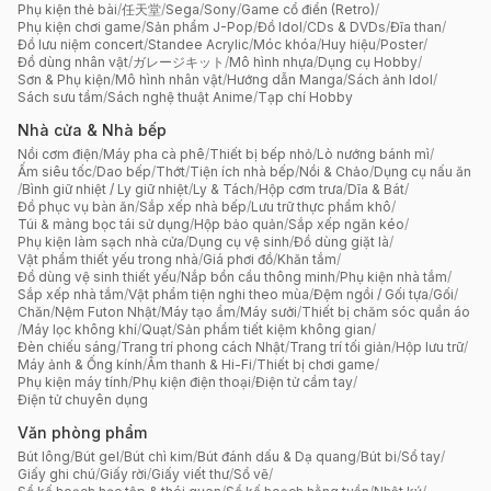
Phụ kiện thẻ bài
/
任天堂
/
Sega
/
Sony
/
Game cổ điển (Retro)
/
Phụ kiện chơi game
/
Sản phẩm J-Pop
/
Đồ Idol
/
CDs & DVDs
/
Đĩa than
/
Đồ lưu niệm concert
/
Standee Acrylic
/
Móc khóa
/
Huy hiệu
/
Poster
/
Đồ dùng nhân vật
/
ガレージキット
/
Mô hình nhựa
/
Dụng cụ Hobby
/
Sơn & Phụ kiện
/
Mô hình nhân vật
/
Hướng dẫn Manga
/
Sách ảnh Idol
/
Sách sưu tầm
/
Sách nghệ thuật Anime
/
Tạp chí Hobby
Nhà cửa & Nhà bếp
Nồi cơm điện
/
Máy pha cà phê
/
Thiết bị bếp nhỏ
/
Lò nướng bánh mì
/
Ấm siêu tốc
/
Dao bếp
/
Thớt
/
Tiện ích nhà bếp
/
Nồi & Chảo
/
Dụng cụ nấu ăn
/
Bình giữ nhiệt / Ly giữ nhiệt
/
Ly & Tách
/
Hộp cơm trưa
/
Dĩa & Bát
/
Đồ phục vụ bàn ăn
/
Sắp xếp nhà bếp
/
Lưu trữ thực phẩm khô
/
Túi & màng bọc tái sử dụng
/
Hộp bảo quản
/
Sắp xếp ngăn kéo
/
Phụ kiện làm sạch nhà cửa
/
Dụng cụ vệ sinh
/
Đồ dùng giặt là
/
Vật phẩm thiết yếu trong nhà
/
Giá phơi đồ
/
Khăn tắm
/
Đồ dùng vệ sinh thiết yếu
/
Nắp bồn cầu thông minh
/
Phụ kiện nhà tắm
/
Sắp xếp nhà tắm
/
Vật phẩm tiện nghi theo mùa
/
Đệm ngồi / Gối tựa
/
Gối
/
Chăn
/
Nệm Futon Nhật
/
Máy tạo ẩm
/
Máy sưởi
/
Thiết bị chăm sóc quần áo
/
Máy lọc không khí
/
Quạt
/
Sản phẩm tiết kiệm không gian
/
Đèn chiếu sáng
/
Trang trí phong cách Nhật
/
Trang trí tối giản
/
Hộp lưu trữ
/
Máy ảnh & Ống kính
/
Âm thanh & Hi-Fi
/
Thiết bị chơi game
/
Phụ kiện máy tính
/
Phụ kiện điện thoại
/
Điện tử cầm tay
/
Điện tử chuyên dụng
Văn phòng phẩm
Bút lông
/
Bút gel
/
Bút chì kim
/
Bút đánh dấu & Dạ quang
/
Bút bi
/
Sổ tay
/
Giấy ghi chú
/
Giấy rời
/
Giấy viết thư
/
Sổ vẽ
/