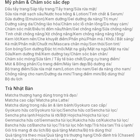
Mỹ phẩm & Chăm sóc sắc đẹp
Dầu tẩy trang
/
Sáp tẩy trang
/
Tẩy trang
/
Sữa rửa mặt
/
Sữa rửa mặt sạch sâu
/
Nước hoa hồng & Lotion
/
Tinh chất & Serum
/
Sữa dưỡng (Emulsion)
/
Kem dưỡng
/
Gel dưỡng đa năng
/
Trị mụn
/
Dưỡng sáng da
/
Chống lão hóa
/
Chăm sóc lỗ chân lông
/
Da nhạy cảm
/
Chăm sóc mắt
/
Điều trị đốm nâu/thâm
/
Gel chống nắng
/
Sữa chống nắng
/
Tinh chất chống nắng
/
Xịt chống nắng
/
Kem chống nắng nâng tông
/
Kem lót
/
Kem nền
/
Che khuyết điểm
/
Phấn phủ
/
Phấn má / Khối / Bắt sáng
/
Kẻ mắt
/
Phấn mắt
/
Chuốt mi
/
Mascara chân mày
/
Son thỏi
/
Son tint
/
Son bóng
/
Son dưỡng
/
Đặc trị môi
/
Mặt nạ giấy
/
Mặt nạ ngủ
/
Mặt nạ rửa
/
Sữa/Kem dưỡng thể
/
Kem dưỡng tay
/
Chăm sóc bàn chân
/
Chăm sóc móng
/
Sữa tắm / Tẩy tế bào chết
/
Dụng cụ trang điểm
/
Mút & Bông phấn
/
Cọ trang điểm
/
Máy làm đẹp
/
Bộ dưỡng da
/
Bộ trang điểm
/
Sữa rửa mặt nam
/
Lotion cho nam
/
Gel đa năng cho nam
/
Chống nắng cho nam
/
Dưỡng da mini
/
Trang điểm mini
/
Bộ dùng thử
/
Bộ du lịch
Trà Nhật Bản
Matcha thượng hạng dùng trong trà đạo
/
Matcha cao cấp/ Matcha pha Latte
/
Matcha dùng trong nấu ăn & làm bánh
/
Gyokuro cao cấp
/
Gyokuro hữu cơ
/
Gyokuro túi lọc
/
Sencha hữu cơ
/
Sencha túi lọc
/
Sencha pha lạnh
/
Hojicha lá rời
/
Bột Hojicha
/
Hojicha túi lọc
/
Genmaicha hữu cơ
/
Genmaicha túi lọc
/
Kukicha hữu cơ
/
Kukicha túi lọc
/
Bancha hữu cơ
/
Bancha túi lọc
/
Trà túi lọc hỗn hợp
/
Trà hòa tan
/
Trà ủ lạnh
/
Gói trà mang đi du lịch
/
Bộ quà tặng Matcha
/
Bộ trà dùng thử
/
Quà tặng trà theo mùa
/
Quà tặng trà thượng hạng
/
Chổi đánh trà (Chasen)