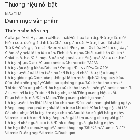
Thương hiệu nổi bật
KISACHA
Danh mục sản phẩm
Thực phẩm bổ sung
Collagen
/
Axit Hyaluronic
/
Nhau thai
/
Hỗn hợp làm đẹp
/
Hỗ trợ đốt mỡ
/
Kiểm soát đường & tinh bột
/
Chất xơ giảm cân
/
Hỗ trợ trao đổi chất
/
Trà & Đồ uống giảm cân
/
Men vi sinh
/
Enzyme tiêu hóa
/
Hỗ trợ dạ dày
/
Giảm đầy hơi
/
Hỗ trợ táo bón
/
Tinh chất nghệ
/
Chiết xuất hến Shijimi
/
Chiết xuất hàu
/
Giải rượu & bảo vệ gan
/
Lutein
/
Việt quất
/
Astaxanthin
/
Hỗ trợ thị lực
/
Canxi
/
Glucosamine
/
Chondroitin
/
MSM
/
Hỗ trợ vận động khớp
/
Dầu cá / Omega
/
DHA / EPA
/
CoQ10
/
Hỗ trợ huyết áp
/
Hỗ trợ tuần hoàn
/
Hỗ trợ trí nhớ
/
Hỗ trợ tập trung
/
Hỗ trợ giấc ngủ
/
Giảm căng thẳng
/
Hỗ trợ miễn dịch
/
Chống oxy hóa
/
Sức khỏe hằng ngày
/
Chăm sóc phòng ngừa
/
Sức khỏe theo mùa
/
Tỏi đen
/
Sữa ong chúa
/
Hỗn hợp sức khỏe truyền thống
/
Vitamin nhóm B
/
Axit Amin
/
Hỗ trợ Protein
/
Hỗ trợ phục hồi
/
Tăng cường hiệu suất
/
Phục hồi mệt mỏi
/
Sâm Maca
/
Tăng cường sinh lực nam
/
Hỗ trợ tuyến tiền liệt
/
Hỗ trợ tóc cho nam
/
Sức khỏe nam giới hằng ngày
/
Năng lượng cho phái mạnh
/
Hỗ trợ trước khi sinh
/
Cân bằng nội tiết tố
/
Sắt cho phụ nữ
/
Hỗ trợ làm đẹp cho nữ
/
Sức khỏe nữ giới hằng ngày
/
Vitamin cho trẻ em
/
Hỗ trợ tăng trưởng
/
Hỗ trợ xương cho người già
/
Hỗ trợ trí nhớ người cao tuổi
/
Dinh dưỡng người già hằng ngày
/
Hỗn hợp thảo dược
/
Magie
/
Vitamin tổng hợp
/
Sắt
/
Kẽm
/
Vitamin D / E
/
Vitamin B tổng hợp
/
Vitamin C
/
Bạch quả