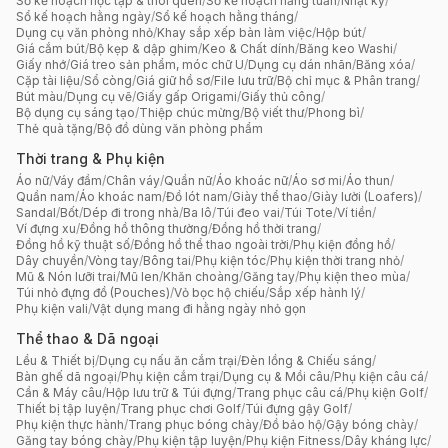
Sổ kế hoạch học tập & thói quen
/
Sổ kế hoạch hằng tuần
/
Nhật ký
/
Sổ kế hoạch hằng ngày
/
Sổ kế hoạch hằng tháng
/
Dụng cụ văn phòng nhỏ
/
Khay sắp xếp bàn làm việc
/
Hộp bút
/
Giá cắm bút
/
Bộ kẹp & dập ghim
/
Keo & Chất dính
/
Băng keo Washi
/
Giấy nhớ
/
Giá treo sản phẩm, móc chữ U
/
Dụng cụ dán nhãn
/
Băng xóa
/
Cặp tài liệu
/
Sổ còng
/
Giá giữ hồ sơ
/
File lưu trữ
/
Bộ chỉ mục & Phân trang
/
Bút màu
/
Dụng cụ vẽ
/
Giấy gấp Origami
/
Giấy thủ công
/
Bộ dụng cụ sáng tạo
/
Thiệp chúc mừng
/
Bộ viết thư
/
Phong bì
/
Thẻ quà tặng
/
Bộ đồ dùng văn phòng phẩm
Thời trang & Phụ kiện
Áo nữ
/
Váy đầm
/
Chân váy
/
Quần nữ
/
Áo khoác nữ
/
Áo sơ mi
/
Áo thun
/
Quần nam
/
Áo khoác nam
/
Đồ lót nam
/
Giày thể thao
/
Giày lười (Loafers)
/
Sandal
/
Bốt
/
Dép đi trong nhà
/
Ba lô
/
Túi đeo vai
/
Túi Tote
/
Ví tiền
/
Ví đựng xu
/
Đồng hồ thông thường
/
Đồng hồ thời trang
/
Đồng hồ kỹ thuật số
/
Đồng hồ thể thao ngoài trời
/
Phụ kiện đồng hồ
/
Dây chuyền
/
Vòng tay
/
Bông tai
/
Phụ kiện tóc
/
Phụ kiện thời trang nhỏ
/
Mũ & Nón lưỡi trai
/
Mũ len
/
Khăn choàng
/
Găng tay
/
Phụ kiện theo mùa
/
Túi nhỏ đựng đồ (Pouches)
/
Vỏ bọc hộ chiếu
/
Sắp xếp hành lý
/
Phụ kiện vali
/
Vật dụng mang đi hằng ngày nhỏ gọn
Thể thao & Dã ngoại
Lều & Thiết bị
/
Dụng cụ nấu ăn cắm trại
/
Đèn lồng & Chiếu sáng
/
Bàn ghế dã ngoại
/
Phụ kiện cắm trại
/
Dụng cụ & Mồi câu
/
Phụ kiện câu cá
/
Cần & Máy câu
/
Hộp lưu trữ & Túi đựng
/
Trang phục câu cá
/
Phụ kiện Golf
/
Thiết bị tập luyện
/
Trang phục chơi Golf
/
Túi đựng gậy Golf
/
Phụ kiện thực hành
/
Trang phục bóng chày
/
Đồ bảo hộ
/
Gậy bóng chày
/
Găng tay bóng chày
/
Phụ kiện tập luyện
/
Phụ kiện Fitness
/
Dây kháng lực
/