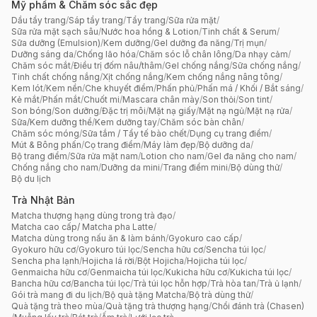
Mỹ phẩm & Chăm sóc sắc đẹp
Dầu tẩy trang
/
Sáp tẩy trang
/
Tẩy trang
/
Sữa rửa mặt
/
Sữa rửa mặt sạch sâu
/
Nước hoa hồng & Lotion
/
Tinh chất & Serum
/
Sữa dưỡng (Emulsion)
/
Kem dưỡng
/
Gel dưỡng đa năng
/
Trị mụn
/
Dưỡng sáng da
/
Chống lão hóa
/
Chăm sóc lỗ chân lông
/
Da nhạy cảm
/
Chăm sóc mắt
/
Điều trị đốm nâu/thâm
/
Gel chống nắng
/
Sữa chống nắng
/
Tinh chất chống nắng
/
Xịt chống nắng
/
Kem chống nắng nâng tông
/
Kem lót
/
Kem nền
/
Che khuyết điểm
/
Phấn phủ
/
Phấn má / Khối / Bắt sáng
/
Kẻ mắt
/
Phấn mắt
/
Chuốt mi
/
Mascara chân mày
/
Son thỏi
/
Son tint
/
Son bóng
/
Son dưỡng
/
Đặc trị môi
/
Mặt nạ giấy
/
Mặt nạ ngủ
/
Mặt nạ rửa
/
Sữa/Kem dưỡng thể
/
Kem dưỡng tay
/
Chăm sóc bàn chân
/
Chăm sóc móng
/
Sữa tắm / Tẩy tế bào chết
/
Dụng cụ trang điểm
/
Mút & Bông phấn
/
Cọ trang điểm
/
Máy làm đẹp
/
Bộ dưỡng da
/
Bộ trang điểm
/
Sữa rửa mặt nam
/
Lotion cho nam
/
Gel đa năng cho nam
/
Chống nắng cho nam
/
Dưỡng da mini
/
Trang điểm mini
/
Bộ dùng thử
/
Bộ du lịch
Trà Nhật Bản
Matcha thượng hạng dùng trong trà đạo
/
Matcha cao cấp/ Matcha pha Latte
/
Matcha dùng trong nấu ăn & làm bánh
/
Gyokuro cao cấp
/
Gyokuro hữu cơ
/
Gyokuro túi lọc
/
Sencha hữu cơ
/
Sencha túi lọc
/
Sencha pha lạnh
/
Hojicha lá rời
/
Bột Hojicha
/
Hojicha túi lọc
/
Genmaicha hữu cơ
/
Genmaicha túi lọc
/
Kukicha hữu cơ
/
Kukicha túi lọc
/
Bancha hữu cơ
/
Bancha túi lọc
/
Trà túi lọc hỗn hợp
/
Trà hòa tan
/
Trà ủ lạnh
/
Gói trà mang đi du lịch
/
Bộ quà tặng Matcha
/
Bộ trà dùng thử
/
Quà tặng trà theo mùa
/
Quà tặng trà thượng hạng
/
Chổi đánh trà (Chasen)