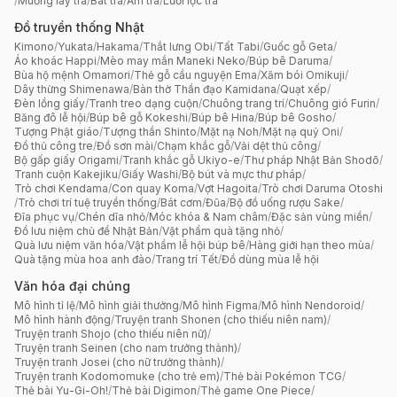
/
Muỗng lấy trà
/
Bát trà
/
Ấm trà
/
Lưới lọc trà
Đồ truyền thống Nhật
Kimono
/
Yukata
/
Hakama
/
Thắt lưng Obi
/
Tất Tabi
/
Guốc gỗ Geta
/
Áo khoác Happi
/
Mèo may mắn Maneki Neko
/
Búp bê Daruma
/
Bùa hộ mệnh Omamori
/
Thẻ gỗ cầu nguyện Ema
/
Xăm bói Omikuji
/
Dây thừng Shimenawa
/
Bàn thờ Thần đạo Kamidana
/
Quạt xếp
/
Đèn lồng giấy
/
Tranh treo dạng cuộn
/
Chuông trang trí
/
Chuông gió Furin
/
Băng đô lễ hội
/
Búp bê gỗ Kokeshi
/
Búp bê Hina
/
Búp bê Gosho
/
Tượng Phật giáo
/
Tượng thần Shinto
/
Mặt nạ Noh
/
Mặt nạ quỷ Oni
/
Đồ thủ công tre
/
Đồ sơn mài
/
Chạm khắc gỗ
/
Vải dệt thủ công
/
Bộ gấp giấy Origami
/
Tranh khắc gỗ Ukiyo-e
/
Thư pháp Nhật Bản Shodō
/
Tranh cuộn Kakejiku
/
Giấy Washi
/
Bộ bút và mực thư pháp
/
Trò chơi Kendama
/
Con quay Koma
/
Vợt Hagoita
/
Trò chơi Daruma Otoshi
/
Trò chơi trí tuệ truyền thống
/
Bát cơm
/
Đũa
/
Bộ đồ uống rượu Sake
/
Đĩa phục vụ
/
Chén dĩa nhỏ
/
Móc khóa & Nam châm
/
Đặc sản vùng miền
/
Đồ lưu niệm chủ đề Nhật Bản
/
Vật phẩm quà tặng nhỏ
/
Quà lưu niệm văn hóa
/
Vật phẩm lễ hội búp bê
/
Hàng giới hạn theo mùa
/
Quà tặng mùa hoa anh đào
/
Trang trí Tết
/
Đồ dùng mùa lễ hội
Văn hóa đại chúng
Mô hình tỉ lệ
/
Mô hình giải thưởng
/
Mô hình Figma
/
Mô hình Nendoroid
/
Mô hình hành động
/
Truyện tranh Shonen (cho thiếu niên nam)
/
Truyện tranh Shojo (cho thiếu niên nữ)
/
Truyện tranh Seinen (cho nam trưởng thành)
/
Truyện tranh Josei (cho nữ trưởng thành)
/
Truyện tranh Kodomomuke (cho trẻ em)
/
Thẻ bài Pokémon TCG
/
Thẻ bài Yu-Gi-Oh!
/
Thẻ bài Digimon
/
Thẻ game One Piece
/