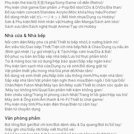
Phụ kiện thẻ bài
/
任天堂
/
Sega
/
Sony
/
Game cổ điển (Retro)
/
Phụ kiện chơi game
/
Sản phẩm J-Pop
/
Đồ Idol
/
CDs & DVDs
/
Đĩa than
/
Đồ lưu niệm concert
/
Standee Acrylic
/
Móc khóa
/
Huy hiệu
/
Poster
/
Đồ dùng nhân vật
/
ガレージキット
/
Mô hình nhựa
/
Dụng cụ Hobby
/
Sơn & Phụ kiện
/
Mô hình nhân vật
/
Hướng dẫn Manga
/
Sách ảnh Idol
/
Sách sưu tầm
/
Sách nghệ thuật Anime
/
Tạp chí Hobby
Nhà cửa & Nhà bếp
Nồi cơm điện
/
Máy pha cà phê
/
Thiết bị bếp nhỏ
/
Lò nướng bánh mì
/
Ấm siêu tốc
/
Dao bếp
/
Thớt
/
Tiện ích nhà bếp
/
Nồi & Chảo
/
Dụng cụ nấu ăn
/
Bình giữ nhiệt / Ly giữ nhiệt
/
Ly & Tách
/
Hộp cơm trưa
/
Dĩa & Bát
/
Đồ phục vụ bàn ăn
/
Sắp xếp nhà bếp
/
Lưu trữ thực phẩm khô
/
Túi & màng bọc tái sử dụng
/
Hộp bảo quản
/
Sắp xếp ngăn kéo
/
Phụ kiện làm sạch nhà cửa
/
Dụng cụ vệ sinh
/
Đồ dùng giặt là
/
Vật phẩm thiết yếu trong nhà
/
Giá phơi đồ
/
Khăn tắm
/
Đồ dùng vệ sinh thiết yếu
/
Nắp bồn cầu thông minh
/
Phụ kiện nhà tắm
/
Sắp xếp nhà tắm
/
Vật phẩm tiện nghi theo mùa
/
Đệm ngồi / Gối tựa
/
Gối
/
Chăn
/
Nệm Futon Nhật
/
Máy tạo ẩm
/
Máy sưởi
/
Thiết bị chăm sóc quần áo
/
Máy lọc không khí
/
Quạt
/
Sản phẩm tiết kiệm không gian
/
Đèn chiếu sáng
/
Trang trí phong cách Nhật
/
Trang trí tối giản
/
Hộp lưu trữ
/
Máy ảnh & Ống kính
/
Âm thanh & Hi-Fi
/
Thiết bị chơi game
/
Phụ kiện máy tính
/
Phụ kiện điện thoại
/
Điện tử cầm tay
/
Điện tử chuyên dụng
Văn phòng phẩm
Bút lông
/
Bút gel
/
Bút chì kim
/
Bút đánh dấu & Dạ quang
/
Bút bi
/
Sổ tay
/
Giấy ghi chú
/
Giấy rời
/
Giấy viết thư
/
Sổ vẽ
/