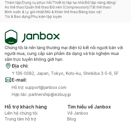
Thảm tập
/
Dụng cụ phục hồi
/
Thiết bị tập tại nhà
/
Đồ tập năng động
/
Áo thể thao
/
Quần thể thao
/
Đồ nén (Compression)
/
Tất thể thao
/
Bình nước & Ly giữ nhiệt
/
Mũ & Khăn thể thao
/
Băng bảo vệ
/
Túi & Bao đựng
/
Phụ kiện tập luyện
Chúng tôi là nền tảng thương mại điện tử kết nối người bán với
người mua, cung cấp sản phẩm đa dạng và trải nghiệm mua
sắm trực tuyến không giới hạn.
Địa chỉ
:
〒136-0082, Japan, Tokyo, Koto-ku, Shinkiba 3-5-6, 5F
E-mail
:
Hỗ trợ
:
support@janbox.com
Hợp tác
:
partnership@ezbuy.jp
Hỗ trợ khách hàng
Tìm hiểu về Janbox
Liên hệ chúng tôi
Về Janbox
Trung tâm hỗ trợ
Blog