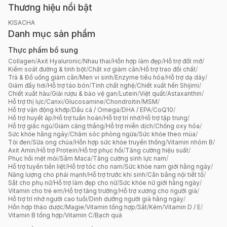
Thương hiệu nổi bật
KISACHA
Danh mục sản phẩm
Thực phẩm bổ sung
Collagen
/
Axit Hyaluronic
/
Nhau thai
/
Hỗn hợp làm đẹp
/
Hỗ trợ đốt mỡ
/
Kiểm soát đường & tinh bột
/
Chất xơ giảm cân
/
Hỗ trợ trao đổi chất
/
Trà & Đồ uống giảm cân
/
Men vi sinh
/
Enzyme tiêu hóa
/
Hỗ trợ dạ dày
/
Giảm đầy hơi
/
Hỗ trợ táo bón
/
Tinh chất nghệ
/
Chiết xuất hến Shijimi
/
Chiết xuất hàu
/
Giải rượu & bảo vệ gan
/
Lutein
/
Việt quất
/
Astaxanthin
/
Hỗ trợ thị lực
/
Canxi
/
Glucosamine
/
Chondroitin
/
MSM
/
Hỗ trợ vận động khớp
/
Dầu cá / Omega
/
DHA / EPA
/
CoQ10
/
Hỗ trợ huyết áp
/
Hỗ trợ tuần hoàn
/
Hỗ trợ trí nhớ
/
Hỗ trợ tập trung
/
Hỗ trợ giấc ngủ
/
Giảm căng thẳng
/
Hỗ trợ miễn dịch
/
Chống oxy hóa
/
Sức khỏe hằng ngày
/
Chăm sóc phòng ngừa
/
Sức khỏe theo mùa
/
Tỏi đen
/
Sữa ong chúa
/
Hỗn hợp sức khỏe truyền thống
/
Vitamin nhóm B
/
Axit Amin
/
Hỗ trợ Protein
/
Hỗ trợ phục hồi
/
Tăng cường hiệu suất
/
Phục hồi mệt mỏi
/
Sâm Maca
/
Tăng cường sinh lực nam
/
Hỗ trợ tuyến tiền liệt
/
Hỗ trợ tóc cho nam
/
Sức khỏe nam giới hằng ngày
/
Năng lượng cho phái mạnh
/
Hỗ trợ trước khi sinh
/
Cân bằng nội tiết tố
/
Sắt cho phụ nữ
/
Hỗ trợ làm đẹp cho nữ
/
Sức khỏe nữ giới hằng ngày
/
Vitamin cho trẻ em
/
Hỗ trợ tăng trưởng
/
Hỗ trợ xương cho người già
/
Hỗ trợ trí nhớ người cao tuổi
/
Dinh dưỡng người già hằng ngày
/
Hỗn hợp thảo dược
/
Magie
/
Vitamin tổng hợp
/
Sắt
/
Kẽm
/
Vitamin D / E
/
Vitamin B tổng hợp
/
Vitamin C
/
Bạch quả