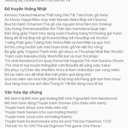
/
Muỗng lấy trà
/
Bát trà
/
Ấm trà
/
Lưới lọc trà
Đồ truyền thống Nhật
Kimono
/
Yukata
/
Hakama
/
Thắt lưng Obi
/
Tất Tabi
/
Guốc gỗ Geta
/
Áo khoác Happi
/
Mèo may mắn Maneki Neko
/
Búp bê Daruma
/
Bùa hộ mệnh Omamori
/
Thẻ gỗ cầu nguyện Ema
/
Xăm bói Omikuji
/
Dây thừng Shimenawa
/
Bàn thờ Thần đạo Kamidana
/
Quạt xếp
/
Đèn lồng giấy
/
Tranh treo dạng cuộn
/
Chuông trang trí
/
Chuông gió Furin
/
Băng đô lễ hội
/
Búp bê gỗ Kokeshi
/
Búp bê Hina
/
Búp bê Gosho
/
Tượng Phật giáo
/
Tượng thần Shinto
/
Mặt nạ Noh
/
Mặt nạ quỷ Oni
/
Đồ thủ công tre
/
Đồ sơn mài
/
Chạm khắc gỗ
/
Vải dệt thủ công
/
Bộ gấp giấy Origami
/
Tranh khắc gỗ Ukiyo-e
/
Thư pháp Nhật Bản Shodō
/
Tranh cuộn Kakejiku
/
Giấy Washi
/
Bộ bút và mực thư pháp
/
Trò chơi Kendama
/
Con quay Koma
/
Vợt Hagoita
/
Trò chơi Daruma Otoshi
/
Trò chơi trí tuệ truyền thống
/
Bát cơm
/
Đũa
/
Bộ đồ uống rượu Sake
/
Đĩa phục vụ
/
Chén dĩa nhỏ
/
Móc khóa & Nam châm
/
Đặc sản vùng miền
/
Đồ lưu niệm chủ đề Nhật Bản
/
Vật phẩm quà tặng nhỏ
/
Quà lưu niệm văn hóa
/
Vật phẩm lễ hội búp bê
/
Hàng giới hạn theo mùa
/
Quà tặng mùa hoa anh đào
/
Trang trí Tết
/
Đồ dùng mùa lễ hội
Văn hóa đại chúng
Mô hình tỉ lệ
/
Mô hình giải thưởng
/
Mô hình Figma
/
Mô hình Nendoroid
/
Mô hình hành động
/
Truyện tranh Shonen (cho thiếu niên nam)
/
Truyện tranh Shojo (cho thiếu niên nữ)
/
Truyện tranh Seinen (cho nam trưởng thành)
/
Truyện tranh Josei (cho nữ trưởng thành)
/
Truyện tranh Kodomomuke (cho trẻ em)
/
Thẻ bài Pokémon TCG
/
Thẻ bài Yu-Gi-Oh!
/
Thẻ bài Digimon
/
Thẻ game One Piece
/