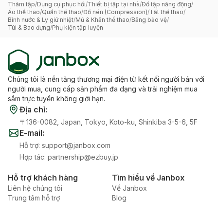
Thảm tập
/
Dụng cụ phục hồi
/
Thiết bị tập tại nhà
/
Đồ tập năng động
/
Áo thể thao
/
Quần thể thao
/
Đồ nén (Compression)
/
Tất thể thao
/
Bình nước & Ly giữ nhiệt
/
Mũ & Khăn thể thao
/
Băng bảo vệ
/
Túi & Bao đựng
/
Phụ kiện tập luyện
Chúng tôi là nền tảng thương mại điện tử kết nối người bán với
người mua, cung cấp sản phẩm đa dạng và trải nghiệm mua
sắm trực tuyến không giới hạn.
Địa chỉ
:
〒136-0082, Japan, Tokyo, Koto-ku, Shinkiba 3-5-6, 5F
E-mail
:
Hỗ trợ
:
support@janbox.com
Hợp tác
:
partnership@ezbuy.jp
Hỗ trợ khách hàng
Tìm hiểu về Janbox
Liên hệ chúng tôi
Về Janbox
Trung tâm hỗ trợ
Blog