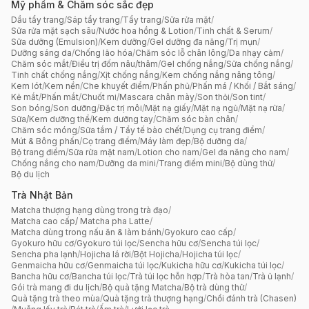
Mỹ phẩm & Chăm sóc sắc đẹp
Dầu tẩy trang
/
Sáp tẩy trang
/
Tẩy trang
/
Sữa rửa mặt
/
Sữa rửa mặt sạch sâu
/
Nước hoa hồng & Lotion
/
Tinh chất & Serum
/
Sữa dưỡng (Emulsion)
/
Kem dưỡng
/
Gel dưỡng đa năng
/
Trị mụn
/
Dưỡng sáng da
/
Chống lão hóa
/
Chăm sóc lỗ chân lông
/
Da nhạy cảm
/
Chăm sóc mắt
/
Điều trị đốm nâu/thâm
/
Gel chống nắng
/
Sữa chống nắng
/
Tinh chất chống nắng
/
Xịt chống nắng
/
Kem chống nắng nâng tông
/
Kem lót
/
Kem nền
/
Che khuyết điểm
/
Phấn phủ
/
Phấn má / Khối / Bắt sáng
/
Kẻ mắt
/
Phấn mắt
/
Chuốt mi
/
Mascara chân mày
/
Son thỏi
/
Son tint
/
Son bóng
/
Son dưỡng
/
Đặc trị môi
/
Mặt nạ giấy
/
Mặt nạ ngủ
/
Mặt nạ rửa
/
Sữa/Kem dưỡng thể
/
Kem dưỡng tay
/
Chăm sóc bàn chân
/
Chăm sóc móng
/
Sữa tắm / Tẩy tế bào chết
/
Dụng cụ trang điểm
/
Mút & Bông phấn
/
Cọ trang điểm
/
Máy làm đẹp
/
Bộ dưỡng da
/
Bộ trang điểm
/
Sữa rửa mặt nam
/
Lotion cho nam
/
Gel đa năng cho nam
/
Chống nắng cho nam
/
Dưỡng da mini
/
Trang điểm mini
/
Bộ dùng thử
/
Bộ du lịch
Trà Nhật Bản
Matcha thượng hạng dùng trong trà đạo
/
Matcha cao cấp/ Matcha pha Latte
/
Matcha dùng trong nấu ăn & làm bánh
/
Gyokuro cao cấp
/
Gyokuro hữu cơ
/
Gyokuro túi lọc
/
Sencha hữu cơ
/
Sencha túi lọc
/
Sencha pha lạnh
/
Hojicha lá rời
/
Bột Hojicha
/
Hojicha túi lọc
/
Genmaicha hữu cơ
/
Genmaicha túi lọc
/
Kukicha hữu cơ
/
Kukicha túi lọc
/
Bancha hữu cơ
/
Bancha túi lọc
/
Trà túi lọc hỗn hợp
/
Trà hòa tan
/
Trà ủ lạnh
/
Gói trà mang đi du lịch
/
Bộ quà tặng Matcha
/
Bộ trà dùng thử
/
Quà tặng trà theo mùa
/
Quà tặng trà thượng hạng
/
Chổi đánh trà (Chasen)