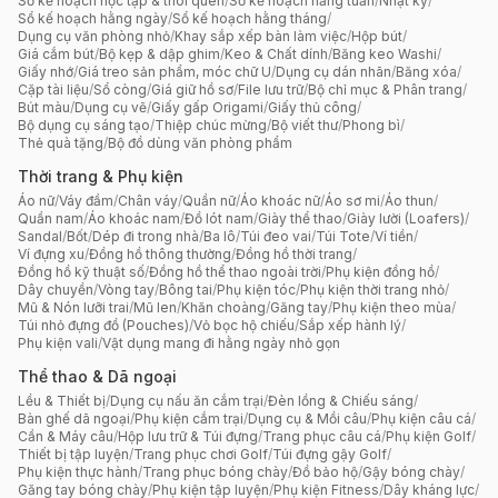
Sổ kế hoạch học tập & thói quen
/
Sổ kế hoạch hằng tuần
/
Nhật ký
/
Sổ kế hoạch hằng ngày
/
Sổ kế hoạch hằng tháng
/
Dụng cụ văn phòng nhỏ
/
Khay sắp xếp bàn làm việc
/
Hộp bút
/
Giá cắm bút
/
Bộ kẹp & dập ghim
/
Keo & Chất dính
/
Băng keo Washi
/
Giấy nhớ
/
Giá treo sản phẩm, móc chữ U
/
Dụng cụ dán nhãn
/
Băng xóa
/
Cặp tài liệu
/
Sổ còng
/
Giá giữ hồ sơ
/
File lưu trữ
/
Bộ chỉ mục & Phân trang
/
Bút màu
/
Dụng cụ vẽ
/
Giấy gấp Origami
/
Giấy thủ công
/
Bộ dụng cụ sáng tạo
/
Thiệp chúc mừng
/
Bộ viết thư
/
Phong bì
/
Thẻ quà tặng
/
Bộ đồ dùng văn phòng phẩm
Thời trang & Phụ kiện
Áo nữ
/
Váy đầm
/
Chân váy
/
Quần nữ
/
Áo khoác nữ
/
Áo sơ mi
/
Áo thun
/
Quần nam
/
Áo khoác nam
/
Đồ lót nam
/
Giày thể thao
/
Giày lười (Loafers)
/
Sandal
/
Bốt
/
Dép đi trong nhà
/
Ba lô
/
Túi đeo vai
/
Túi Tote
/
Ví tiền
/
Ví đựng xu
/
Đồng hồ thông thường
/
Đồng hồ thời trang
/
Đồng hồ kỹ thuật số
/
Đồng hồ thể thao ngoài trời
/
Phụ kiện đồng hồ
/
Dây chuyền
/
Vòng tay
/
Bông tai
/
Phụ kiện tóc
/
Phụ kiện thời trang nhỏ
/
Mũ & Nón lưỡi trai
/
Mũ len
/
Khăn choàng
/
Găng tay
/
Phụ kiện theo mùa
/
Túi nhỏ đựng đồ (Pouches)
/
Vỏ bọc hộ chiếu
/
Sắp xếp hành lý
/
Phụ kiện vali
/
Vật dụng mang đi hằng ngày nhỏ gọn
Thể thao & Dã ngoại
Lều & Thiết bị
/
Dụng cụ nấu ăn cắm trại
/
Đèn lồng & Chiếu sáng
/
Bàn ghế dã ngoại
/
Phụ kiện cắm trại
/
Dụng cụ & Mồi câu
/
Phụ kiện câu cá
/
Cần & Máy câu
/
Hộp lưu trữ & Túi đựng
/
Trang phục câu cá
/
Phụ kiện Golf
/
Thiết bị tập luyện
/
Trang phục chơi Golf
/
Túi đựng gậy Golf
/
Phụ kiện thực hành
/
Trang phục bóng chày
/
Đồ bảo hộ
/
Gậy bóng chày
/
Găng tay bóng chày
/
Phụ kiện tập luyện
/
Phụ kiện Fitness
/
Dây kháng lực
/