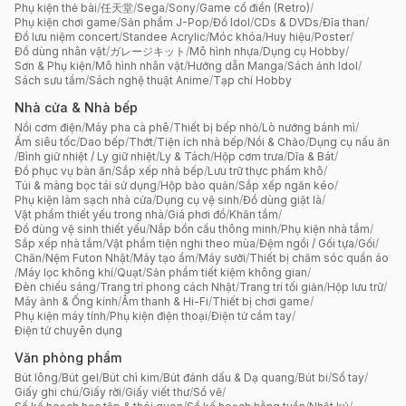
Phụ kiện thẻ bài
/
任天堂
/
Sega
/
Sony
/
Game cổ điển (Retro)
/
Phụ kiện chơi game
/
Sản phẩm J-Pop
/
Đồ Idol
/
CDs & DVDs
/
Đĩa than
/
Đồ lưu niệm concert
/
Standee Acrylic
/
Móc khóa
/
Huy hiệu
/
Poster
/
Đồ dùng nhân vật
/
ガレージキット
/
Mô hình nhựa
/
Dụng cụ Hobby
/
Sơn & Phụ kiện
/
Mô hình nhân vật
/
Hướng dẫn Manga
/
Sách ảnh Idol
/
Sách sưu tầm
/
Sách nghệ thuật Anime
/
Tạp chí Hobby
Nhà cửa & Nhà bếp
Nồi cơm điện
/
Máy pha cà phê
/
Thiết bị bếp nhỏ
/
Lò nướng bánh mì
/
Ấm siêu tốc
/
Dao bếp
/
Thớt
/
Tiện ích nhà bếp
/
Nồi & Chảo
/
Dụng cụ nấu ăn
/
Bình giữ nhiệt / Ly giữ nhiệt
/
Ly & Tách
/
Hộp cơm trưa
/
Dĩa & Bát
/
Đồ phục vụ bàn ăn
/
Sắp xếp nhà bếp
/
Lưu trữ thực phẩm khô
/
Túi & màng bọc tái sử dụng
/
Hộp bảo quản
/
Sắp xếp ngăn kéo
/
Phụ kiện làm sạch nhà cửa
/
Dụng cụ vệ sinh
/
Đồ dùng giặt là
/
Vật phẩm thiết yếu trong nhà
/
Giá phơi đồ
/
Khăn tắm
/
Đồ dùng vệ sinh thiết yếu
/
Nắp bồn cầu thông minh
/
Phụ kiện nhà tắm
/
Sắp xếp nhà tắm
/
Vật phẩm tiện nghi theo mùa
/
Đệm ngồi / Gối tựa
/
Gối
/
Chăn
/
Nệm Futon Nhật
/
Máy tạo ẩm
/
Máy sưởi
/
Thiết bị chăm sóc quần áo
/
Máy lọc không khí
/
Quạt
/
Sản phẩm tiết kiệm không gian
/
Đèn chiếu sáng
/
Trang trí phong cách Nhật
/
Trang trí tối giản
/
Hộp lưu trữ
/
Máy ảnh & Ống kính
/
Âm thanh & Hi-Fi
/
Thiết bị chơi game
/
Phụ kiện máy tính
/
Phụ kiện điện thoại
/
Điện tử cầm tay
/
Điện tử chuyên dụng
Văn phòng phẩm
Bút lông
/
Bút gel
/
Bút chì kim
/
Bút đánh dấu & Dạ quang
/
Bút bi
/
Sổ tay
/
Giấy ghi chú
/
Giấy rời
/
Giấy viết thư
/
Sổ vẽ
/