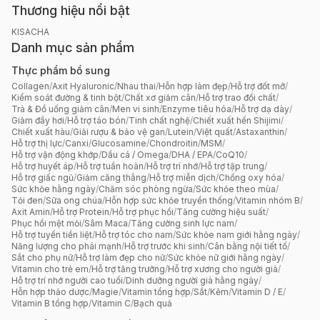
Thương hiệu nổi bật
KISACHA
Danh mục sản phẩm
Thực phẩm bổ sung
Collagen
/
Axit Hyaluronic
/
Nhau thai
/
Hỗn hợp làm đẹp
/
Hỗ trợ đốt mỡ
/
Kiểm soát đường & tinh bột
/
Chất xơ giảm cân
/
Hỗ trợ trao đổi chất
/
Trà & Đồ uống giảm cân
/
Men vi sinh
/
Enzyme tiêu hóa
/
Hỗ trợ dạ dày
/
Giảm đầy hơi
/
Hỗ trợ táo bón
/
Tinh chất nghệ
/
Chiết xuất hến Shijimi
/
Chiết xuất hàu
/
Giải rượu & bảo vệ gan
/
Lutein
/
Việt quất
/
Astaxanthin
/
Hỗ trợ thị lực
/
Canxi
/
Glucosamine
/
Chondroitin
/
MSM
/
Hỗ trợ vận động khớp
/
Dầu cá / Omega
/
DHA / EPA
/
CoQ10
/
Hỗ trợ huyết áp
/
Hỗ trợ tuần hoàn
/
Hỗ trợ trí nhớ
/
Hỗ trợ tập trung
/
Hỗ trợ giấc ngủ
/
Giảm căng thẳng
/
Hỗ trợ miễn dịch
/
Chống oxy hóa
/
Sức khỏe hằng ngày
/
Chăm sóc phòng ngừa
/
Sức khỏe theo mùa
/
Tỏi đen
/
Sữa ong chúa
/
Hỗn hợp sức khỏe truyền thống
/
Vitamin nhóm B
/
Axit Amin
/
Hỗ trợ Protein
/
Hỗ trợ phục hồi
/
Tăng cường hiệu suất
/
Phục hồi mệt mỏi
/
Sâm Maca
/
Tăng cường sinh lực nam
/
Hỗ trợ tuyến tiền liệt
/
Hỗ trợ tóc cho nam
/
Sức khỏe nam giới hằng ngày
/
Năng lượng cho phái mạnh
/
Hỗ trợ trước khi sinh
/
Cân bằng nội tiết tố
/
Sắt cho phụ nữ
/
Hỗ trợ làm đẹp cho nữ
/
Sức khỏe nữ giới hằng ngày
/
Vitamin cho trẻ em
/
Hỗ trợ tăng trưởng
/
Hỗ trợ xương cho người già
/
Hỗ trợ trí nhớ người cao tuổi
/
Dinh dưỡng người già hằng ngày
/
Hỗn hợp thảo dược
/
Magie
/
Vitamin tổng hợp
/
Sắt
/
Kẽm
/
Vitamin D / E
/
Vitamin B tổng hợp
/
Vitamin C
/
Bạch quả