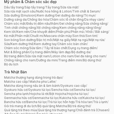
Mỹ phẩm & Chăm sóc sắc đẹp
Dầu tẩy trang
/
Sáp tẩy trang
/
Tẩy trang
/
Sữa rửa mặt
/
Sữa rửa mặt sạch sâu
/
Nước hoa hồng & Lotion
/
Tinh chất & Serum
/
Sữa dưỡng (Emulsion)
/
Kem dưỡng
/
Gel dưỡng đa năng
/
Trị mụn
/
Dưỡng sáng da
/
Chống lão hóa
/
Chăm sóc lỗ chân lông
/
Da nhạy cảm
/
Chăm sóc mắt
/
Điều trị đốm nâu/thâm
/
Gel chống nắng
/
Sữa chống nắng
/
Tinh chất chống nắng
/
Xịt chống nắng
/
Kem chống nắng nâng tông
/
Kem lót
/
Kem nền
/
Che khuyết điểm
/
Phấn phủ
/
Phấn má / Khối / Bắt sáng
/
Kẻ mắt
/
Phấn mắt
/
Chuốt mi
/
Mascara chân mày
/
Son thỏi
/
Son tint
/
Son bóng
/
Son dưỡng
/
Đặc trị môi
/
Mặt nạ giấy
/
Mặt nạ ngủ
/
Mặt nạ rửa
/
Sữa/Kem dưỡng thể
/
Kem dưỡng tay
/
Chăm sóc bàn chân
/
Chăm sóc móng
/
Sữa tắm / Tẩy tế bào chết
/
Dụng cụ trang điểm
/
Mút & Bông phấn
/
Cọ trang điểm
/
Máy làm đẹp
/
Bộ dưỡng da
/
Bộ trang điểm
/
Sữa rửa mặt nam
/
Lotion cho nam
/
Gel đa năng cho nam
/
Chống nắng cho nam
/
Dưỡng da mini
/
Trang điểm mini
/
Bộ dùng thử
/
Bộ du lịch
Trà Nhật Bản
Matcha thượng hạng dùng trong trà đạo
/
Matcha cao cấp/ Matcha pha Latte
/
Matcha dùng trong nấu ăn & làm bánh
/
Gyokuro cao cấp
/
Gyokuro hữu cơ
/
Gyokuro túi lọc
/
Sencha hữu cơ
/
Sencha túi lọc
/
Sencha pha lạnh
/
Hojicha lá rời
/
Bột Hojicha
/
Hojicha túi lọc
/
Genmaicha hữu cơ
/
Genmaicha túi lọc
/
Kukicha hữu cơ
/
Kukicha túi lọc
/
Bancha hữu cơ
/
Bancha túi lọc
/
Trà túi lọc hỗn hợp
/
Trà hòa tan
/
Trà ủ lạnh
/
Gói trà mang đi du lịch
/
Bộ quà tặng Matcha
/
Bộ trà dùng thử
/
Quà tặng trà theo mùa
/
Quà tặng trà thượng hạng
/
Chổi đánh trà (Chasen)