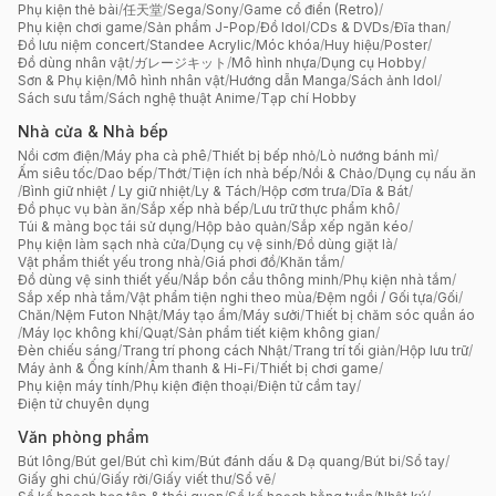
Phụ kiện thẻ bài
/
任天堂
/
Sega
/
Sony
/
Game cổ điển (Retro)
/
Phụ kiện chơi game
/
Sản phẩm J-Pop
/
Đồ Idol
/
CDs & DVDs
/
Đĩa than
/
Đồ lưu niệm concert
/
Standee Acrylic
/
Móc khóa
/
Huy hiệu
/
Poster
/
Đồ dùng nhân vật
/
ガレージキット
/
Mô hình nhựa
/
Dụng cụ Hobby
/
Sơn & Phụ kiện
/
Mô hình nhân vật
/
Hướng dẫn Manga
/
Sách ảnh Idol
/
Sách sưu tầm
/
Sách nghệ thuật Anime
/
Tạp chí Hobby
Nhà cửa & Nhà bếp
Nồi cơm điện
/
Máy pha cà phê
/
Thiết bị bếp nhỏ
/
Lò nướng bánh mì
/
Ấm siêu tốc
/
Dao bếp
/
Thớt
/
Tiện ích nhà bếp
/
Nồi & Chảo
/
Dụng cụ nấu ăn
/
Bình giữ nhiệt / Ly giữ nhiệt
/
Ly & Tách
/
Hộp cơm trưa
/
Dĩa & Bát
/
Đồ phục vụ bàn ăn
/
Sắp xếp nhà bếp
/
Lưu trữ thực phẩm khô
/
Túi & màng bọc tái sử dụng
/
Hộp bảo quản
/
Sắp xếp ngăn kéo
/
Phụ kiện làm sạch nhà cửa
/
Dụng cụ vệ sinh
/
Đồ dùng giặt là
/
Vật phẩm thiết yếu trong nhà
/
Giá phơi đồ
/
Khăn tắm
/
Đồ dùng vệ sinh thiết yếu
/
Nắp bồn cầu thông minh
/
Phụ kiện nhà tắm
/
Sắp xếp nhà tắm
/
Vật phẩm tiện nghi theo mùa
/
Đệm ngồi / Gối tựa
/
Gối
/
Chăn
/
Nệm Futon Nhật
/
Máy tạo ẩm
/
Máy sưởi
/
Thiết bị chăm sóc quần áo
/
Máy lọc không khí
/
Quạt
/
Sản phẩm tiết kiệm không gian
/
Đèn chiếu sáng
/
Trang trí phong cách Nhật
/
Trang trí tối giản
/
Hộp lưu trữ
/
Máy ảnh & Ống kính
/
Âm thanh & Hi-Fi
/
Thiết bị chơi game
/
Phụ kiện máy tính
/
Phụ kiện điện thoại
/
Điện tử cầm tay
/
Điện tử chuyên dụng
Văn phòng phẩm
Bút lông
/
Bút gel
/
Bút chì kim
/
Bút đánh dấu & Dạ quang
/
Bút bi
/
Sổ tay
/
Giấy ghi chú
/
Giấy rời
/
Giấy viết thư
/
Sổ vẽ
/