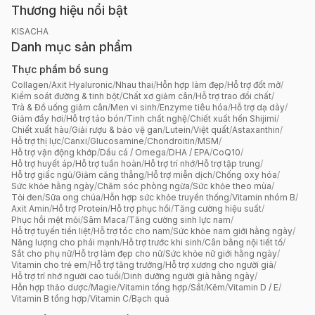
Thương hiệu nổi bật
KISACHA
Danh mục sản phẩm
Thực phẩm bổ sung
Collagen
/
Axit Hyaluronic
/
Nhau thai
/
Hỗn hợp làm đẹp
/
Hỗ trợ đốt mỡ
/
Kiểm soát đường & tinh bột
/
Chất xơ giảm cân
/
Hỗ trợ trao đổi chất
/
Trà & Đồ uống giảm cân
/
Men vi sinh
/
Enzyme tiêu hóa
/
Hỗ trợ dạ dày
/
Giảm đầy hơi
/
Hỗ trợ táo bón
/
Tinh chất nghệ
/
Chiết xuất hến Shijimi
/
Chiết xuất hàu
/
Giải rượu & bảo vệ gan
/
Lutein
/
Việt quất
/
Astaxanthin
/
Hỗ trợ thị lực
/
Canxi
/
Glucosamine
/
Chondroitin
/
MSM
/
Hỗ trợ vận động khớp
/
Dầu cá / Omega
/
DHA / EPA
/
CoQ10
/
Hỗ trợ huyết áp
/
Hỗ trợ tuần hoàn
/
Hỗ trợ trí nhớ
/
Hỗ trợ tập trung
/
Hỗ trợ giấc ngủ
/
Giảm căng thẳng
/
Hỗ trợ miễn dịch
/
Chống oxy hóa
/
Sức khỏe hằng ngày
/
Chăm sóc phòng ngừa
/
Sức khỏe theo mùa
/
Tỏi đen
/
Sữa ong chúa
/
Hỗn hợp sức khỏe truyền thống
/
Vitamin nhóm B
/
Axit Amin
/
Hỗ trợ Protein
/
Hỗ trợ phục hồi
/
Tăng cường hiệu suất
/
Phục hồi mệt mỏi
/
Sâm Maca
/
Tăng cường sinh lực nam
/
Hỗ trợ tuyến tiền liệt
/
Hỗ trợ tóc cho nam
/
Sức khỏe nam giới hằng ngày
/
Năng lượng cho phái mạnh
/
Hỗ trợ trước khi sinh
/
Cân bằng nội tiết tố
/
Sắt cho phụ nữ
/
Hỗ trợ làm đẹp cho nữ
/
Sức khỏe nữ giới hằng ngày
/
Vitamin cho trẻ em
/
Hỗ trợ tăng trưởng
/
Hỗ trợ xương cho người già
/
Hỗ trợ trí nhớ người cao tuổi
/
Dinh dưỡng người già hằng ngày
/
Hỗn hợp thảo dược
/
Magie
/
Vitamin tổng hợp
/
Sắt
/
Kẽm
/
Vitamin D / E
/
Vitamin B tổng hợp
/
Vitamin C
/
Bạch quả