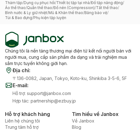
Thảm tập
/
Dụng cụ phục hồi
/
Thiết bị tập tại nhà
/
Đồ tập năng động
/
Áo thể thao
/
Quần thể thao
/
Đồ nén (Compression)
/
Tất thể thao
/
Bình nước & Ly giữ nhiệt
/
Mũ & Khăn thể thao
/
Băng bảo vệ
/
Túi & Bao đựng
/
Phụ kiện tập luyện
Chúng tôi là nền tảng thương mại điện tử kết nối người bán với
người mua, cung cấp sản phẩm đa dạng và trải nghiệm mua
sắm trực tuyến không giới hạn.
Địa chỉ
:
〒136-0082, Japan, Tokyo, Koto-ku, Shinkiba 3-5-6, 5F
E-mail
:
Hỗ trợ
:
support@janbox.com
Hợp tác
:
partnership@ezbuy.jp
Hỗ trợ khách hàng
Tìm hiểu về Janbox
Liên hệ chúng tôi
Về Janbox
Trung tâm hỗ trợ
Blog