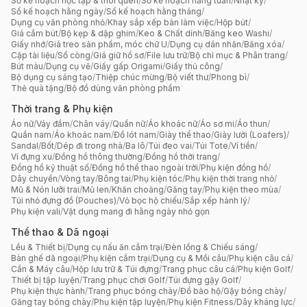
Sổ kế hoạch học tập & thói quen
/
Sổ kế hoạch hằng tuần
/
Nhật ký
/
Sổ kế hoạch hằng ngày
/
Sổ kế hoạch hằng tháng
/
Dụng cụ văn phòng nhỏ
/
Khay sắp xếp bàn làm việc
/
Hộp bút
/
Giá cắm bút
/
Bộ kẹp & dập ghim
/
Keo & Chất dính
/
Băng keo Washi
/
Giấy nhớ
/
Giá treo sản phẩm, móc chữ U
/
Dụng cụ dán nhãn
/
Băng xóa
/
Cặp tài liệu
/
Sổ còng
/
Giá giữ hồ sơ
/
File lưu trữ
/
Bộ chỉ mục & Phân trang
/
Bút màu
/
Dụng cụ vẽ
/
Giấy gấp Origami
/
Giấy thủ công
/
Bộ dụng cụ sáng tạo
/
Thiệp chúc mừng
/
Bộ viết thư
/
Phong bì
/
Thẻ quà tặng
/
Bộ đồ dùng văn phòng phẩm
Thời trang & Phụ kiện
Áo nữ
/
Váy đầm
/
Chân váy
/
Quần nữ
/
Áo khoác nữ
/
Áo sơ mi
/
Áo thun
/
Quần nam
/
Áo khoác nam
/
Đồ lót nam
/
Giày thể thao
/
Giày lười (Loafers)
/
Sandal
/
Bốt
/
Dép đi trong nhà
/
Ba lô
/
Túi đeo vai
/
Túi Tote
/
Ví tiền
/
Ví đựng xu
/
Đồng hồ thông thường
/
Đồng hồ thời trang
/
Đồng hồ kỹ thuật số
/
Đồng hồ thể thao ngoài trời
/
Phụ kiện đồng hồ
/
Dây chuyền
/
Vòng tay
/
Bông tai
/
Phụ kiện tóc
/
Phụ kiện thời trang nhỏ
/
Mũ & Nón lưỡi trai
/
Mũ len
/
Khăn choàng
/
Găng tay
/
Phụ kiện theo mùa
/
Túi nhỏ đựng đồ (Pouches)
/
Vỏ bọc hộ chiếu
/
Sắp xếp hành lý
/
Phụ kiện vali
/
Vật dụng mang đi hằng ngày nhỏ gọn
Thể thao & Dã ngoại
Lều & Thiết bị
/
Dụng cụ nấu ăn cắm trại
/
Đèn lồng & Chiếu sáng
/
Bàn ghế dã ngoại
/
Phụ kiện cắm trại
/
Dụng cụ & Mồi câu
/
Phụ kiện câu cá
/
Cần & Máy câu
/
Hộp lưu trữ & Túi đựng
/
Trang phục câu cá
/
Phụ kiện Golf
/
Thiết bị tập luyện
/
Trang phục chơi Golf
/
Túi đựng gậy Golf
/
Phụ kiện thực hành
/
Trang phục bóng chày
/
Đồ bảo hộ
/
Gậy bóng chày
/
Găng tay bóng chày
/
Phụ kiện tập luyện
/
Phụ kiện Fitness
/
Dây kháng lực
/