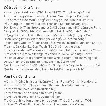
/
Muỗng lấy trà
/
Bát trà
/
Ấm trà
/
Lưới lọc trà
Đồ truyền thống Nhật
Kimono
/
Yukata
/
Hakama
/
Thắt lưng Obi
/
Tất Tabi
/
Guốc gỗ Geta
/
Áo khoác Happi
/
Mèo may mắn Maneki Neko
/
Búp bê Daruma
/
Bùa hộ mệnh Omamori
/
Thẻ gỗ cầu nguyện Ema
/
Xăm bói Omikuji
/
Dây thừng Shimenawa
/
Bàn thờ Thần đạo Kamidana
/
Quạt xếp
/
Đèn lồng giấy
/
Tranh treo dạng cuộn
/
Chuông trang trí
/
Chuông gió Furin
/
Băng đô lễ hội
/
Búp bê gỗ Kokeshi
/
Búp bê Hina
/
Búp bê Gosho
/
Tượng Phật giáo
/
Tượng thần Shinto
/
Mặt nạ Noh
/
Mặt nạ quỷ Oni
/
Đồ thủ công tre
/
Đồ sơn mài
/
Chạm khắc gỗ
/
Vải dệt thủ công
/
Bộ gấp giấy Origami
/
Tranh khắc gỗ Ukiyo-e
/
Thư pháp Nhật Bản Shodō
/
Tranh cuộn Kakejiku
/
Giấy Washi
/
Bộ bút và mực thư pháp
/
Trò chơi Kendama
/
Con quay Koma
/
Vợt Hagoita
/
Trò chơi Daruma Otoshi
/
Trò chơi trí tuệ truyền thống
/
Bát cơm
/
Đũa
/
Bộ đồ uống rượu Sake
/
Đĩa phục vụ
/
Chén dĩa nhỏ
/
Móc khóa & Nam châm
/
Đặc sản vùng miền
/
Đồ lưu niệm chủ đề Nhật Bản
/
Vật phẩm quà tặng nhỏ
/
Quà lưu niệm văn hóa
/
Vật phẩm lễ hội búp bê
/
Hàng giới hạn theo mùa
/
Quà tặng mùa hoa anh đào
/
Trang trí Tết
/
Đồ dùng mùa lễ hội
Văn hóa đại chúng
Mô hình tỉ lệ
/
Mô hình giải thưởng
/
Mô hình Figma
/
Mô hình Nendoroid
/
Mô hình hành động
/
Truyện tranh Shonen (cho thiếu niên nam)
/
Truyện tranh Shojo (cho thiếu niên nữ)
/
Truyện tranh Seinen (cho nam trưởng thành)
/
Truyện tranh Josei (cho nữ trưởng thành)
/
Truyện tranh Kodomomuke (cho trẻ em)
/
Thẻ bài Pokémon TCG
/
Thẻ bài Yu-Gi-Oh!
/
Thẻ bài Digimon
/
Thẻ game One Piece
/