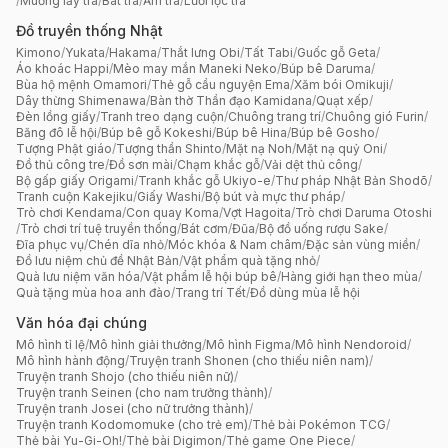
/
Muỗng lấy trà
/
Bát trà
/
Ấm trà
/
Lưới lọc trà
Đồ truyền thống Nhật
Kimono
/
Yukata
/
Hakama
/
Thắt lưng Obi
/
Tất Tabi
/
Guốc gỗ Geta
/
Áo khoác Happi
/
Mèo may mắn Maneki Neko
/
Búp bê Daruma
/
Bùa hộ mệnh Omamori
/
Thẻ gỗ cầu nguyện Ema
/
Xăm bói Omikuji
/
Dây thừng Shimenawa
/
Bàn thờ Thần đạo Kamidana
/
Quạt xếp
/
Đèn lồng giấy
/
Tranh treo dạng cuộn
/
Chuông trang trí
/
Chuông gió Furin
/
Băng đô lễ hội
/
Búp bê gỗ Kokeshi
/
Búp bê Hina
/
Búp bê Gosho
/
Tượng Phật giáo
/
Tượng thần Shinto
/
Mặt nạ Noh
/
Mặt nạ quỷ Oni
/
Đồ thủ công tre
/
Đồ sơn mài
/
Chạm khắc gỗ
/
Vải dệt thủ công
/
Bộ gấp giấy Origami
/
Tranh khắc gỗ Ukiyo-e
/
Thư pháp Nhật Bản Shodō
/
Tranh cuộn Kakejiku
/
Giấy Washi
/
Bộ bút và mực thư pháp
/
Trò chơi Kendama
/
Con quay Koma
/
Vợt Hagoita
/
Trò chơi Daruma Otoshi
/
Trò chơi trí tuệ truyền thống
/
Bát cơm
/
Đũa
/
Bộ đồ uống rượu Sake
/
Đĩa phục vụ
/
Chén dĩa nhỏ
/
Móc khóa & Nam châm
/
Đặc sản vùng miền
/
Đồ lưu niệm chủ đề Nhật Bản
/
Vật phẩm quà tặng nhỏ
/
Quà lưu niệm văn hóa
/
Vật phẩm lễ hội búp bê
/
Hàng giới hạn theo mùa
/
Quà tặng mùa hoa anh đào
/
Trang trí Tết
/
Đồ dùng mùa lễ hội
Văn hóa đại chúng
Mô hình tỉ lệ
/
Mô hình giải thưởng
/
Mô hình Figma
/
Mô hình Nendoroid
/
Mô hình hành động
/
Truyện tranh Shonen (cho thiếu niên nam)
/
Truyện tranh Shojo (cho thiếu niên nữ)
/
Truyện tranh Seinen (cho nam trưởng thành)
/
Truyện tranh Josei (cho nữ trưởng thành)
/
Truyện tranh Kodomomuke (cho trẻ em)
/
Thẻ bài Pokémon TCG
/
Thẻ bài Yu-Gi-Oh!
/
Thẻ bài Digimon
/
Thẻ game One Piece
/