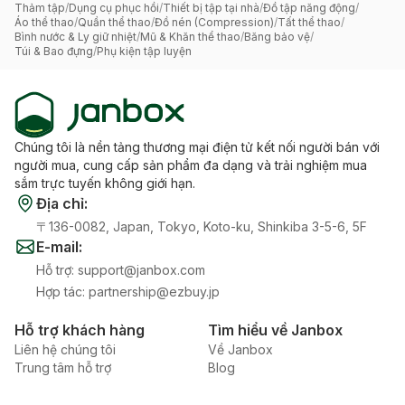
Thảm tập
/
Dụng cụ phục hồi
/
Thiết bị tập tại nhà
/
Đồ tập năng động
/
Áo thể thao
/
Quần thể thao
/
Đồ nén (Compression)
/
Tất thể thao
/
Bình nước & Ly giữ nhiệt
/
Mũ & Khăn thể thao
/
Băng bảo vệ
/
Túi & Bao đựng
/
Phụ kiện tập luyện
Chúng tôi là nền tảng thương mại điện tử kết nối người bán với
người mua, cung cấp sản phẩm đa dạng và trải nghiệm mua
sắm trực tuyến không giới hạn.
Địa chỉ
:
〒136-0082, Japan, Tokyo, Koto-ku, Shinkiba 3-5-6, 5F
E-mail
:
Hỗ trợ
:
support@janbox.com
Hợp tác
:
partnership@ezbuy.jp
Hỗ trợ khách hàng
Tìm hiểu về Janbox
Liên hệ chúng tôi
Về Janbox
Trung tâm hỗ trợ
Blog