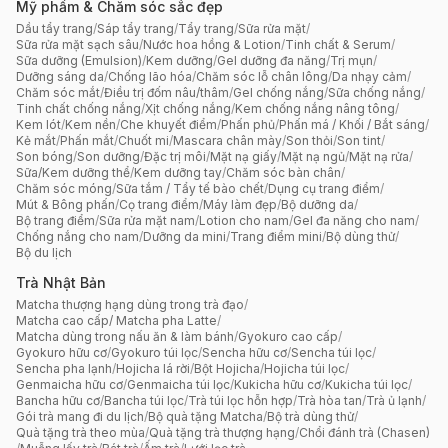
Mỹ phẩm & Chăm sóc sắc đẹp
Dầu tẩy trang
/
Sáp tẩy trang
/
Tẩy trang
/
Sữa rửa mặt
/
Sữa rửa mặt sạch sâu
/
Nước hoa hồng & Lotion
/
Tinh chất & Serum
/
Sữa dưỡng (Emulsion)
/
Kem dưỡng
/
Gel dưỡng đa năng
/
Trị mụn
/
Dưỡng sáng da
/
Chống lão hóa
/
Chăm sóc lỗ chân lông
/
Da nhạy cảm
/
Chăm sóc mắt
/
Điều trị đốm nâu/thâm
/
Gel chống nắng
/
Sữa chống nắng
/
Tinh chất chống nắng
/
Xịt chống nắng
/
Kem chống nắng nâng tông
/
Kem lót
/
Kem nền
/
Che khuyết điểm
/
Phấn phủ
/
Phấn má / Khối / Bắt sáng
/
Kẻ mắt
/
Phấn mắt
/
Chuốt mi
/
Mascara chân mày
/
Son thỏi
/
Son tint
/
Son bóng
/
Son dưỡng
/
Đặc trị môi
/
Mặt nạ giấy
/
Mặt nạ ngủ
/
Mặt nạ rửa
/
Sữa/Kem dưỡng thể
/
Kem dưỡng tay
/
Chăm sóc bàn chân
/
Chăm sóc móng
/
Sữa tắm / Tẩy tế bào chết
/
Dụng cụ trang điểm
/
Mút & Bông phấn
/
Cọ trang điểm
/
Máy làm đẹp
/
Bộ dưỡng da
/
Bộ trang điểm
/
Sữa rửa mặt nam
/
Lotion cho nam
/
Gel đa năng cho nam
/
Chống nắng cho nam
/
Dưỡng da mini
/
Trang điểm mini
/
Bộ dùng thử
/
Bộ du lịch
Trà Nhật Bản
Matcha thượng hạng dùng trong trà đạo
/
Matcha cao cấp/ Matcha pha Latte
/
Matcha dùng trong nấu ăn & làm bánh
/
Gyokuro cao cấp
/
Gyokuro hữu cơ
/
Gyokuro túi lọc
/
Sencha hữu cơ
/
Sencha túi lọc
/
Sencha pha lạnh
/
Hojicha lá rời
/
Bột Hojicha
/
Hojicha túi lọc
/
Genmaicha hữu cơ
/
Genmaicha túi lọc
/
Kukicha hữu cơ
/
Kukicha túi lọc
/
Bancha hữu cơ
/
Bancha túi lọc
/
Trà túi lọc hỗn hợp
/
Trà hòa tan
/
Trà ủ lạnh
/
Gói trà mang đi du lịch
/
Bộ quà tặng Matcha
/
Bộ trà dùng thử
/
Quà tặng trà theo mùa
/
Quà tặng trà thượng hạng
/
Chổi đánh trà (Chasen)