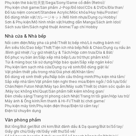
Phụ kiện thẻ bài
/
任天堂
/
Sega
/
Sony
/
Game cổ điển (Retro)
/
Phụ kiện chơi game
/
Sản phẩm J-Pop
/
Đồ Idol
/
CDs & DVDs
/
Đĩa than
/
Đồ lưu niệm concert
/
Standee Acrylic
/
Móc khóa
/
Huy hiệu
/
Poster
/
Đồ dùng nhân vật
/
ガレージキット
/
Mô hình nhựa
/
Dụng cụ Hobby
/
Sơn & Phụ kiện
/
Mô hình nhân vật
/
Hướng dẫn Manga
/
Sách ảnh Idol
/
Sách sưu tầm
/
Sách nghệ thuật Anime
/
Tạp chí Hobby
Nhà cửa & Nhà bếp
Nồi cơm điện
/
Máy pha cà phê
/
Thiết bị bếp nhỏ
/
Lò nướng bánh mì
/
Ấm siêu tốc
/
Dao bếp
/
Thớt
/
Tiện ích nhà bếp
/
Nồi & Chảo
/
Dụng cụ nấu ăn
/
Bình giữ nhiệt / Ly giữ nhiệt
/
Ly & Tách
/
Hộp cơm trưa
/
Dĩa & Bát
/
Đồ phục vụ bàn ăn
/
Sắp xếp nhà bếp
/
Lưu trữ thực phẩm khô
/
Túi & màng bọc tái sử dụng
/
Hộp bảo quản
/
Sắp xếp ngăn kéo
/
Phụ kiện làm sạch nhà cửa
/
Dụng cụ vệ sinh
/
Đồ dùng giặt là
/
Vật phẩm thiết yếu trong nhà
/
Giá phơi đồ
/
Khăn tắm
/
Đồ dùng vệ sinh thiết yếu
/
Nắp bồn cầu thông minh
/
Phụ kiện nhà tắm
/
Sắp xếp nhà tắm
/
Vật phẩm tiện nghi theo mùa
/
Đệm ngồi / Gối tựa
/
Gối
/
Chăn
/
Nệm Futon Nhật
/
Máy tạo ẩm
/
Máy sưởi
/
Thiết bị chăm sóc quần áo
/
Máy lọc không khí
/
Quạt
/
Sản phẩm tiết kiệm không gian
/
Đèn chiếu sáng
/
Trang trí phong cách Nhật
/
Trang trí tối giản
/
Hộp lưu trữ
/
Máy ảnh & Ống kính
/
Âm thanh & Hi-Fi
/
Thiết bị chơi game
/
Phụ kiện máy tính
/
Phụ kiện điện thoại
/
Điện tử cầm tay
/
Điện tử chuyên dụng
Văn phòng phẩm
Bút lông
/
Bút gel
/
Bút chì kim
/
Bút đánh dấu & Dạ quang
/
Bút bi
/
Sổ tay
/
Giấy ghi chú
/
Giấy rời
/
Giấy viết thư
/
Sổ vẽ
/