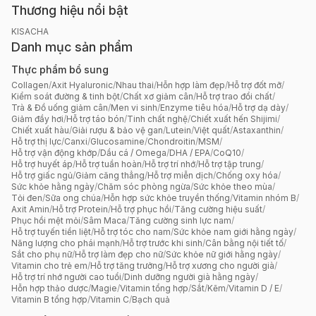
Thương hiệu nổi bật
KISACHA
Danh mục sản phẩm
Thực phẩm bổ sung
Collagen
/
Axit Hyaluronic
/
Nhau thai
/
Hỗn hợp làm đẹp
/
Hỗ trợ đốt mỡ
/
Kiểm soát đường & tinh bột
/
Chất xơ giảm cân
/
Hỗ trợ trao đổi chất
/
Trà & Đồ uống giảm cân
/
Men vi sinh
/
Enzyme tiêu hóa
/
Hỗ trợ dạ dày
/
Giảm đầy hơi
/
Hỗ trợ táo bón
/
Tinh chất nghệ
/
Chiết xuất hến Shijimi
/
Chiết xuất hàu
/
Giải rượu & bảo vệ gan
/
Lutein
/
Việt quất
/
Astaxanthin
/
Hỗ trợ thị lực
/
Canxi
/
Glucosamine
/
Chondroitin
/
MSM
/
Hỗ trợ vận động khớp
/
Dầu cá / Omega
/
DHA / EPA
/
CoQ10
/
Hỗ trợ huyết áp
/
Hỗ trợ tuần hoàn
/
Hỗ trợ trí nhớ
/
Hỗ trợ tập trung
/
Hỗ trợ giấc ngủ
/
Giảm căng thẳng
/
Hỗ trợ miễn dịch
/
Chống oxy hóa
/
Sức khỏe hằng ngày
/
Chăm sóc phòng ngừa
/
Sức khỏe theo mùa
/
Tỏi đen
/
Sữa ong chúa
/
Hỗn hợp sức khỏe truyền thống
/
Vitamin nhóm B
/
Axit Amin
/
Hỗ trợ Protein
/
Hỗ trợ phục hồi
/
Tăng cường hiệu suất
/
Phục hồi mệt mỏi
/
Sâm Maca
/
Tăng cường sinh lực nam
/
Hỗ trợ tuyến tiền liệt
/
Hỗ trợ tóc cho nam
/
Sức khỏe nam giới hằng ngày
/
Năng lượng cho phái mạnh
/
Hỗ trợ trước khi sinh
/
Cân bằng nội tiết tố
/
Sắt cho phụ nữ
/
Hỗ trợ làm đẹp cho nữ
/
Sức khỏe nữ giới hằng ngày
/
Vitamin cho trẻ em
/
Hỗ trợ tăng trưởng
/
Hỗ trợ xương cho người già
/
Hỗ trợ trí nhớ người cao tuổi
/
Dinh dưỡng người già hằng ngày
/
Hỗn hợp thảo dược
/
Magie
/
Vitamin tổng hợp
/
Sắt
/
Kẽm
/
Vitamin D / E
/
Vitamin B tổng hợp
/
Vitamin C
/
Bạch quả