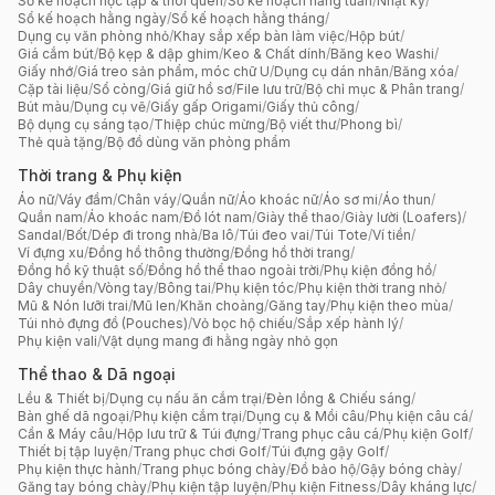
Sổ kế hoạch học tập & thói quen
/
Sổ kế hoạch hằng tuần
/
Nhật ký
/
Sổ kế hoạch hằng ngày
/
Sổ kế hoạch hằng tháng
/
Dụng cụ văn phòng nhỏ
/
Khay sắp xếp bàn làm việc
/
Hộp bút
/
Giá cắm bút
/
Bộ kẹp & dập ghim
/
Keo & Chất dính
/
Băng keo Washi
/
Giấy nhớ
/
Giá treo sản phẩm, móc chữ U
/
Dụng cụ dán nhãn
/
Băng xóa
/
Cặp tài liệu
/
Sổ còng
/
Giá giữ hồ sơ
/
File lưu trữ
/
Bộ chỉ mục & Phân trang
/
Bút màu
/
Dụng cụ vẽ
/
Giấy gấp Origami
/
Giấy thủ công
/
Bộ dụng cụ sáng tạo
/
Thiệp chúc mừng
/
Bộ viết thư
/
Phong bì
/
Thẻ quà tặng
/
Bộ đồ dùng văn phòng phẩm
Thời trang & Phụ kiện
Áo nữ
/
Váy đầm
/
Chân váy
/
Quần nữ
/
Áo khoác nữ
/
Áo sơ mi
/
Áo thun
/
Quần nam
/
Áo khoác nam
/
Đồ lót nam
/
Giày thể thao
/
Giày lười (Loafers)
/
Sandal
/
Bốt
/
Dép đi trong nhà
/
Ba lô
/
Túi đeo vai
/
Túi Tote
/
Ví tiền
/
Ví đựng xu
/
Đồng hồ thông thường
/
Đồng hồ thời trang
/
Đồng hồ kỹ thuật số
/
Đồng hồ thể thao ngoài trời
/
Phụ kiện đồng hồ
/
Dây chuyền
/
Vòng tay
/
Bông tai
/
Phụ kiện tóc
/
Phụ kiện thời trang nhỏ
/
Mũ & Nón lưỡi trai
/
Mũ len
/
Khăn choàng
/
Găng tay
/
Phụ kiện theo mùa
/
Túi nhỏ đựng đồ (Pouches)
/
Vỏ bọc hộ chiếu
/
Sắp xếp hành lý
/
Phụ kiện vali
/
Vật dụng mang đi hằng ngày nhỏ gọn
Thể thao & Dã ngoại
Lều & Thiết bị
/
Dụng cụ nấu ăn cắm trại
/
Đèn lồng & Chiếu sáng
/
Bàn ghế dã ngoại
/
Phụ kiện cắm trại
/
Dụng cụ & Mồi câu
/
Phụ kiện câu cá
/
Cần & Máy câu
/
Hộp lưu trữ & Túi đựng
/
Trang phục câu cá
/
Phụ kiện Golf
/
Thiết bị tập luyện
/
Trang phục chơi Golf
/
Túi đựng gậy Golf
/
Phụ kiện thực hành
/
Trang phục bóng chày
/
Đồ bảo hộ
/
Gậy bóng chày
/
Găng tay bóng chày
/
Phụ kiện tập luyện
/
Phụ kiện Fitness
/
Dây kháng lực
/