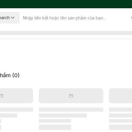
earch
phẩm (
0
)