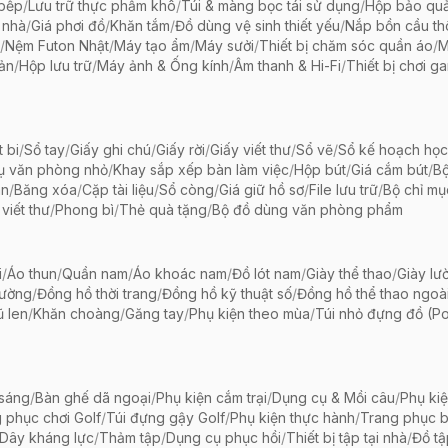
 bếp
/
Lưu trữ thực phẩm khô
/
Túi & màng bọc tái sử dụng
/
Hộp bảo qu
 nhà
/
Giá phơi đồ
/
Khăn tắm
/
Đồ dùng vệ sinh thiết yếu
/
Nắp bồn cầu th
/
Nệm Futon Nhật
/
Máy tạo ẩm
/
Máy sưởi
/
Thiết bị chăm sóc quần áo
/
M
iản
/
Hộp lưu trữ
/
Máy ảnh & Ống kính
/
Âm thanh & Hi-Fi
/
Thiết bị chơi g
t bi
/
Sổ tay
/
Giấy ghi chú
/
Giấy rời
/
Giấy viết thư
/
Sổ vẽ
/
Sổ kế hoạch học
ụ văn phòng nhỏ
/
Khay sắp xếp bàn làm việc
/
Hộp bút
/
Giá cắm bút
/
Bộ
ãn
/
Băng xóa
/
Cặp tài liệu
/
Sổ còng
/
Giá giữ hồ sơ
/
File lưu trữ
/
Bộ chỉ mụ
viết thư
/
Phong bì
/
Thẻ quà tặng
/
Bộ đồ dùng văn phòng phẩm
i
/
Áo thun
/
Quần nam
/
Áo khoác nam
/
Đồ lót nam
/
Giày thể thao
/
Giày lườ
hường
/
Đồng hồ thời trang
/
Đồng hồ kỹ thuật số
/
Đồng hồ thể thao ngoài 
 len
/
Khăn choàng
/
Găng tay
/
Phụ kiện theo mùa
/
Túi nhỏ đựng đồ (P
 sáng
/
Bàn ghế dã ngoại
/
Phụ kiện cắm trại
/
Dụng cụ & Mồi câu
/
Phụ ki
 phục chơi Golf
/
Túi đựng gậy Golf
/
Phụ kiện thực hành
/
Trang phục 
Dây kháng lực
/
Thảm tập
/
Dụng cụ phục hồi
/
Thiết bị tập tại nhà
/
Đồ t