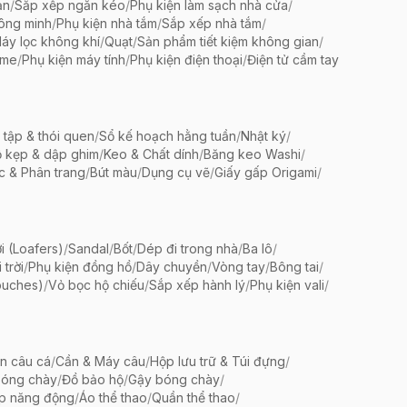
ản
/
Sắp xếp ngăn kéo
/
Phụ kiện làm sạch nhà cửa
/
ông minh
/
Phụ kiện nhà tắm
/
Sắp xếp nhà tắm
/
áy lọc không khí
/
Quạt
/
Sản phẩm tiết kiệm không gian
/
ame
/
Phụ kiện máy tính
/
Phụ kiện điện thoại
/
Điện tử cầm tay
 tập & thói quen
/
Sổ kế hoạch hằng tuần
/
Nhật ký
/
 kẹp & dập ghim
/
Keo & Chất dính
/
Băng keo Washi
/
c & Phân trang
/
Bút màu
/
Dụng cụ vẽ
/
Giấy gấp Origami
/
i (Loafers)
/
Sandal
/
Bốt
/
Dép đi trong nhà
/
Ba lô
/
trời
/
Phụ kiện đồng hồ
/
Dây chuyền
/
Vòng tay
/
Bông tai
/
ouches)
/
Vỏ bọc hộ chiếu
/
Sắp xếp hành lý
/
Phụ kiện vali
/
ện câu cá
/
Cần & Máy câu
/
Hộp lưu trữ & Túi đựng
/
bóng chày
/
Đồ bảo hộ
/
Gậy bóng chày
/
ập năng động
/
Áo thể thao
/
Quần thể thao
/