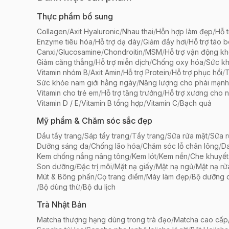
Thực phẩm bổ sung
Collagen
/
Axit Hyaluronic
/
Nhau thai
/
Hỗn hợp làm đẹp
/
Hỗ t
Enzyme tiêu hóa
/
Hỗ trợ dạ dày
/
Giảm đầy hơi
/
Hỗ trợ táo 
Canxi
/
Glucosamine
/
Chondroitin
/
MSM
/
Hỗ trợ vận động k
Giảm căng thẳng
/
Hỗ trợ miễn dịch
/
Chống oxy hóa
/
Sức k
Vitamin nhóm B
/
Axit Amin
/
Hỗ trợ Protein
/
Hỗ trợ phục hồi
/
T
Sức khỏe nam giới hằng ngày
/
Năng lượng cho phái mạnh
Vitamin cho trẻ em
/
Hỗ trợ tăng trưởng
/
Hỗ trợ xương cho n
Vitamin D / E
/
Vitamin B tổng hợp
/
Vitamin C
/
Bạch quả
Mỹ phẩm & Chăm sóc sắc đẹp
Dầu tẩy trang
/
Sáp tẩy trang
/
Tẩy trang
/
Sữa rửa mặt
/
Sữa r
Dưỡng sáng da
/
Chống lão hóa
/
Chăm sóc lỗ chân lông
/
D
Kem chống nắng nâng tông
/
Kem lót
/
Kem nền
/
Che khuyết
Son dưỡng
/
Đặc trị môi
/
Mặt nạ giấy
/
Mặt nạ ngủ
/
Mặt nạ rử
Mút & Bông phấn
/
Cọ trang điểm
/
Máy làm đẹp
/
Bộ dưỡng 
/
Bộ dùng thử
/
Bộ du lịch
Trà Nhật Bản
Matcha thượng hạng dùng trong trà đạo
/
Matcha cao cấp/