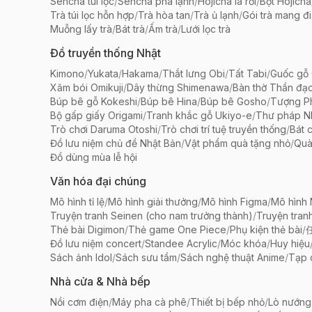
Sencha túi lọc
/
Sencha pha lạnh
/
Hojicha lá rời
/
Bột Hojicha
Trà túi lọc hỗn hợp
/
Trà hòa tan
/
Trà ủ lạnh
/
Gói trà mang đi
Muỗng lấy trà
/
Bát trà
/
Ấm trà
/
Lưới lọc trà
Đồ truyền thống Nhật
Kimono
/
Yukata
/
Hakama
/
Thắt lưng Obi
/
Tất Tabi
/
Guốc gỗ 
Xăm bói Omikuji
/
Dây thừng Shimenawa
/
Bàn thờ Thần đạ
Búp bê gỗ Kokeshi
/
Búp bê Hina
/
Búp bê Gosho
/
Tượng Ph
Bộ gấp giấy Origami
/
Tranh khắc gỗ Ukiyo-e
/
Thư pháp N
Trò chơi Daruma Otoshi
/
Trò chơi trí tuệ truyền thống
/
Bát 
Đồ lưu niệm chủ đề Nhật Bản
/
Vật phẩm quà tặng nhỏ
/
Quà
Đồ dùng mùa lễ hội
Văn hóa đại chúng
Mô hình tỉ lệ
/
Mô hình giải thưởng
/
Mô hình Figma
/
Mô hình
Truyện tranh Seinen (cho nam trưởng thành)
/
Truyện tran
Thẻ bài Digimon
/
Thẻ game One Piece
/
Phụ kiện thẻ bài
/
Đồ lưu niệm concert
/
Standee Acrylic
/
Móc khóa
/
Huy hiệu
Sách ảnh Idol
/
Sách sưu tầm
/
Sách nghệ thuật Anime
/
Tạp 
Nhà cửa & Nhà bếp
Nồi cơm điện
/
Máy pha cà phê
/
Thiết bị bếp nhỏ
/
Lò nướng