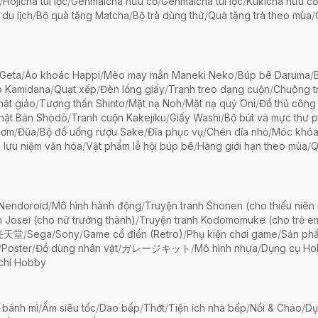
/
Hojicha túi lọc
/
Genmaicha hữu cơ
/
Genmaicha túi lọc
/
Kukicha hữu cơ
 du lịch
/
Bộ quà tặng Matcha
/
Bộ trà dùng thử
/
Quà tặng trà theo mùa
/
Geta
/
Áo khoác Happi
/
Mèo may mắn Maneki Neko
/
Búp bê Daruma
/
o Kamidana
/
Quạt xếp
/
Đèn lồng giấy
/
Tranh treo dạng cuộn
/
Chuông tr
ật giáo
/
Tượng thần Shinto
/
Mặt nạ Noh
/
Mặt nạ quỷ Oni
/
Đồ thủ công 
hật Bản Shodō
/
Tranh cuộn Kakejiku
/
Giấy Washi
/
Bộ bút và mực thư 
cơm
/
Đũa
/
Bộ đồ uống rượu Sake
/
Đĩa phục vụ
/
Chén dĩa nhỏ
/
Móc khóa
 lưu niệm văn hóa
/
Vật phẩm lễ hội búp bê
/
Hàng giới hạn theo mùa
/
Q
 Nendoroid
/
Mô hình hành động
/
Truyện tranh Shonen (cho thiếu niên
h Josei (cho nữ trưởng thành)
/
Truyện tranh Kodomomuke (cho trẻ e
任天堂
/
Sega
/
Sony
/
Game cổ điển (Retro)
/
Phụ kiện chơi game
/
Sản ph
/
Poster
/
Đồ dùng nhân vật
/
ガレージキット
/
Mô hình nhựa
/
Dụng cụ Ho
chí Hobby
 bánh mì
/
Ấm siêu tốc
/
Dao bếp
/
Thớt
/
Tiện ích nhà bếp
/
Nồi & Chảo
/
Dụ