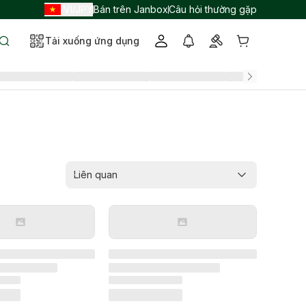
VI
JPY
Bán trên Janbox
Câu hỏi thường gặp
/
/
Tải xuống ứng dụng
Liên quan