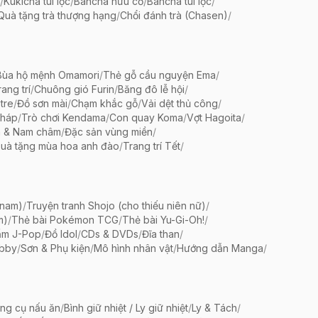
/
Kukicha túi lọc
/
Bancha hữu cơ
/
Bancha túi lọc
/
Quà tặng trà thượng hạng
/
Chổi đánh trà (Chasen)
/
Bùa hộ mệnh Omamori
/
Thẻ gỗ cầu nguyện Ema
/
ang trí
/
Chuông gió Furin
/
Băng đô lễ hội
/
tre
/
Đồ sơn mài
/
Chạm khắc gỗ
/
Vải dệt thủ công
/
pháp
/
Trò chơi Kendama
/
Con quay Koma
/
Vợt Hagoita
/
 & Nam châm
/
Đặc sản vùng miền
/
uà tặng mùa hoa anh đào
/
Trang trí Tết
/
 nam)
/
Truyện tranh Shojo (cho thiếu niên nữ)
/
m)
/
Thẻ bài Pokémon TCG
/
Thẻ bài Yu-Gi-Oh!
/
ẩm J-Pop
/
Đồ Idol
/
CDs & DVDs
/
Đĩa than
/
bby
/
Sơn & Phụ kiện
/
Mô hình nhân vật
/
Hướng dẫn Manga
/
ng cụ nấu ăn
/
Bình giữ nhiệt / Ly giữ nhiệt
/
Ly & Tách
/