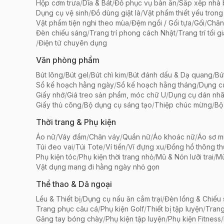
Hộp cơm trưa
/
Dĩa & Bát
/
Đồ phục vụ bàn ăn
/
Sắp xếp nhà
Dụng cụ vệ sinh
/
Đồ dùng giặt là
/
Vật phẩm thiết yếu trong
Vật phẩm tiện nghi theo mùa
/
Đệm ngồi / Gối tựa
/
Gối
/
Chăn
Đèn chiếu sáng
/
Trang trí phong cách Nhật
/
Trang trí tối g
/
Điện tử chuyên dụng
Văn phòng phẩm
Bút lông
/
Bút gel
/
Bút chì kim
/
Bút đánh dấu & Dạ quang
/
Bú
Sổ kế hoạch hằng ngày
/
Sổ kế hoạch hằng tháng
/
Dụng c
Giấy nhớ
/
Giá treo sản phẩm, móc chữ U
/
Dụng cụ dán nh
Giấy thủ công
/
Bộ dụng cụ sáng tạo
/
Thiệp chúc mừng
/
Bộ 
Thời trang & Phụ kiện
Áo nữ
/
Váy đầm
/
Chân váy
/
Quần nữ
/
Áo khoác nữ
/
Áo sơ m
Túi đeo vai
/
Túi Tote
/
Ví tiền
/
Ví đựng xu
/
Đồng hồ thông t
Phụ kiện tóc
/
Phụ kiện thời trang nhỏ
/
Mũ & Nón lưỡi trai
/
Mũ
Vật dụng mang đi hằng ngày nhỏ gọn
Thể thao & Dã ngoại
Lều & Thiết bị
/
Dụng cụ nấu ăn cắm trại
/
Đèn lồng & Chiếu
Trang phục câu cá
/
Phụ kiện Golf
/
Thiết bị tập luyện
/
Trang
Găng tay bóng chày
/
Phụ kiện tập luyện
/
Phụ kiện Fitness
/