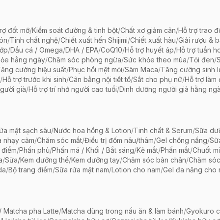
rợ đốt mỡ
/
Kiểm soát đường & tinh bột
/
Chất xơ giảm cân
/
Hỗ trợ trao đ
bón
/
Tinh chất nghệ
/
Chiết xuất hến Shijimi
/
Chiết xuất hàu
/
Giải rượu & 
hớp
/
Dầu cá / Omega
/
DHA / EPA
/
CoQ10
/
Hỗ trợ huyết áp
/
Hỗ trợ tuần h
hỏe hằng ngày
/
Chăm sóc phòng ngừa
/
Sức khỏe theo mùa
/
Tỏi đen
/
ăng cường hiệu suất
/
Phục hồi mệt mỏi
/
Sâm Maca
/
Tăng cường sinh 
/
Hỗ trợ trước khi sinh
/
Cân bằng nội tiết tố
/
Sắt cho phụ nữ
/
Hỗ trợ làm
gười già
/
Hỗ trợ trí nhớ người cao tuổi
/
Dinh dưỡng người già hằng ng
ửa mặt sạch sâu
/
Nước hoa hồng & Lotion
/
Tinh chất & Serum
/
Sữa dưỡ
a nhạy cảm
/
Chăm sóc mắt
/
Điều trị đốm nâu/thâm
/
Gel chống nắng
/
Sữ
 điểm
/
Phấn phủ
/
Phấn má / Khối / Bắt sáng
/
Kẻ mắt
/
Phấn mắt
/
Chuốt mi
a
/
Sữa/Kem dưỡng thể
/
Kem dưỡng tay
/
Chăm sóc bàn chân
/
Chăm só
da
/
Bộ trang điểm
/
Sữa rửa mặt nam
/
Lotion cho nam
/
Gel đa năng cho
 Matcha pha Latte
/
Matcha dùng trong nấu ăn & làm bánh
/
Gyokuro c