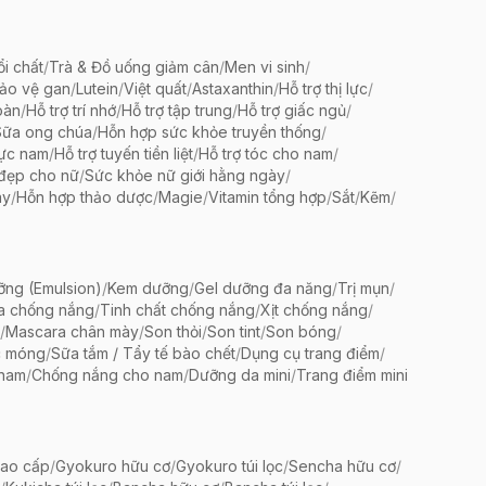
ổi chất
/
Trà & Đồ uống giảm cân
/
Men vi sinh
/
bảo vệ gan
/
Lutein
/
Việt quất
/
Astaxanthin
/
Hỗ trợ thị lực
/
oàn
/
Hỗ trợ trí nhớ
/
Hỗ trợ tập trung
/
Hỗ trợ giấc ngủ
/
Sữa ong chúa
/
Hỗn hợp sức khỏe truyền thống
/
lực nam
/
Hỗ trợ tuyến tiền liệt
/
Hỗ trợ tóc cho nam
/
 đẹp cho nữ
/
Sức khỏe nữ giới hằng ngày
/
ày
/
Hỗn hợp thảo dược
/
Magie
/
Vitamin tổng hợp
/
Sắt
/
Kẽm
/
ng (Emulsion)
/
Kem dưỡng
/
Gel dưỡng đa năng
/
Trị mụn
/
a chống nắng
/
Tinh chất chống nắng
/
Xịt chống nắng
/
/
Mascara chân mày
/
Son thỏi
/
Son tint
/
Son bóng
/
c móng
/
Sữa tắm / Tẩy tế bào chết
/
Dụng cụ trang điểm
/
 nam
/
Chống nắng cho nam
/
Dưỡng da mini
/
Trang điểm mini
ao cấp
/
Gyokuro hữu cơ
/
Gyokuro túi lọc
/
Sencha hữu cơ
/