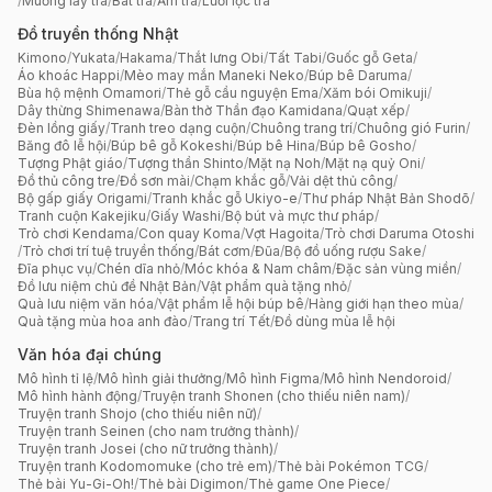
/
Muỗng lấy trà
/
Bát trà
/
Ấm trà
/
Lưới lọc trà
Đồ truyền thống Nhật
Kimono
/
Yukata
/
Hakama
/
Thắt lưng Obi
/
Tất Tabi
/
Guốc gỗ Geta
/
Áo khoác Happi
/
Mèo may mắn Maneki Neko
/
Búp bê Daruma
/
Bùa hộ mệnh Omamori
/
Thẻ gỗ cầu nguyện Ema
/
Xăm bói Omikuji
/
Dây thừng Shimenawa
/
Bàn thờ Thần đạo Kamidana
/
Quạt xếp
/
Đèn lồng giấy
/
Tranh treo dạng cuộn
/
Chuông trang trí
/
Chuông gió Furin
/
Băng đô lễ hội
/
Búp bê gỗ Kokeshi
/
Búp bê Hina
/
Búp bê Gosho
/
Tượng Phật giáo
/
Tượng thần Shinto
/
Mặt nạ Noh
/
Mặt nạ quỷ Oni
/
Đồ thủ công tre
/
Đồ sơn mài
/
Chạm khắc gỗ
/
Vải dệt thủ công
/
Bộ gấp giấy Origami
/
Tranh khắc gỗ Ukiyo-e
/
Thư pháp Nhật Bản Shodō
/
Tranh cuộn Kakejiku
/
Giấy Washi
/
Bộ bút và mực thư pháp
/
Trò chơi Kendama
/
Con quay Koma
/
Vợt Hagoita
/
Trò chơi Daruma Otoshi
/
Trò chơi trí tuệ truyền thống
/
Bát cơm
/
Đũa
/
Bộ đồ uống rượu Sake
/
Đĩa phục vụ
/
Chén dĩa nhỏ
/
Móc khóa & Nam châm
/
Đặc sản vùng miền
/
Đồ lưu niệm chủ đề Nhật Bản
/
Vật phẩm quà tặng nhỏ
/
Quà lưu niệm văn hóa
/
Vật phẩm lễ hội búp bê
/
Hàng giới hạn theo mùa
/
Quà tặng mùa hoa anh đào
/
Trang trí Tết
/
Đồ dùng mùa lễ hội
Văn hóa đại chúng
Mô hình tỉ lệ
/
Mô hình giải thưởng
/
Mô hình Figma
/
Mô hình Nendoroid
/
Mô hình hành động
/
Truyện tranh Shonen (cho thiếu niên nam)
/
Truyện tranh Shojo (cho thiếu niên nữ)
/
Truyện tranh Seinen (cho nam trưởng thành)
/
Truyện tranh Josei (cho nữ trưởng thành)
/
Truyện tranh Kodomomuke (cho trẻ em)
/
Thẻ bài Pokémon TCG
/
Thẻ bài Yu-Gi-Oh!
/
Thẻ bài Digimon
/
Thẻ game One Piece
/