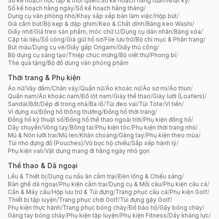
Sổ kế hoạch học tập & thói quen
/
Sổ kế hoạch hằng tuần
/
Nhật ký
/
Sổ kế hoạch hằng ngày
/
Sổ kế hoạch hằng tháng
/
Dụng cụ văn phòng nhỏ
/
Khay sắp xếp bàn làm việc
/
Hộp bút
/
Giá cắm bút
/
Bộ kẹp & dập ghim
/
Keo & Chất dính
/
Băng keo Washi
/
Giấy nhớ
/
Giá treo sản phẩm, móc chữ U
/
Dụng cụ dán nhãn
/
Băng xóa
/
Cặp tài liệu
/
Sổ còng
/
Giá giữ hồ sơ
/
File lưu trữ
/
Bộ chỉ mục & Phân trang
/
Bút màu
/
Dụng cụ vẽ
/
Giấy gấp Origami
/
Giấy thủ công
/
Bộ dụng cụ sáng tạo
/
Thiệp chúc mừng
/
Bộ viết thư
/
Phong bì
/
Thẻ quà tặng
/
Bộ đồ dùng văn phòng phẩm
Thời trang & Phụ kiện
Áo nữ
/
Váy đầm
/
Chân váy
/
Quần nữ
/
Áo khoác nữ
/
Áo sơ mi
/
Áo thun
/
Quần nam
/
Áo khoác nam
/
Đồ lót nam
/
Giày thể thao
/
Giày lười (Loafers)
/
Sandal
/
Bốt
/
Dép đi trong nhà
/
Ba lô
/
Túi đeo vai
/
Túi Tote
/
Ví tiền
/
Ví đựng xu
/
Đồng hồ thông thường
/
Đồng hồ thời trang
/
Đồng hồ kỹ thuật số
/
Đồng hồ thể thao ngoài trời
/
Phụ kiện đồng hồ
/
Dây chuyền
/
Vòng tay
/
Bông tai
/
Phụ kiện tóc
/
Phụ kiện thời trang nhỏ
/
Mũ & Nón lưỡi trai
/
Mũ len
/
Khăn choàng
/
Găng tay
/
Phụ kiện theo mùa
/
Túi nhỏ đựng đồ (Pouches)
/
Vỏ bọc hộ chiếu
/
Sắp xếp hành lý
/
Phụ kiện vali
/
Vật dụng mang đi hằng ngày nhỏ gọn
Thể thao & Dã ngoại
Lều & Thiết bị
/
Dụng cụ nấu ăn cắm trại
/
Đèn lồng & Chiếu sáng
/
Bàn ghế dã ngoại
/
Phụ kiện cắm trại
/
Dụng cụ & Mồi câu
/
Phụ kiện câu cá
/
Cần & Máy câu
/
Hộp lưu trữ & Túi đựng
/
Trang phục câu cá
/
Phụ kiện Golf
/
Thiết bị tập luyện
/
Trang phục chơi Golf
/
Túi đựng gậy Golf
/
Phụ kiện thực hành
/
Trang phục bóng chày
/
Đồ bảo hộ
/
Gậy bóng chày
/
Găng tay bóng chày
/
Phụ kiện tập luyện
/
Phụ kiện Fitness
/
Dây kháng lực
/