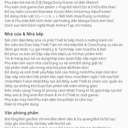
Phụ kiện thẻ bài
/
任天堂
/
Sega
/
Sony
/
Game cổ điển (Retro)
/
Phụ kiện chơi game
/
Sản phẩm J-Pop
/
Đồ Idol
/
CDs & DVDs
/
Đĩa than
/
Đồ lưu niệm concert
/
Standee Acrylic
/
Móc khóa
/
Huy hiệu
/
Poster
/
Đồ dùng nhân vật
/
ガレージキット
/
Mô hình nhựa
/
Dụng cụ Hobby
/
Sơn & Phụ kiện
/
Mô hình nhân vật
/
Hướng dẫn Manga
/
Sách ảnh Idol
/
Sách sưu tầm
/
Sách nghệ thuật Anime
/
Tạp chí Hobby
Nhà cửa & Nhà bếp
Nồi cơm điện
/
Máy pha cà phê
/
Thiết bị bếp nhỏ
/
Lò nướng bánh mì
/
Ấm siêu tốc
/
Dao bếp
/
Thớt
/
Tiện ích nhà bếp
/
Nồi & Chảo
/
Dụng cụ nấu ăn
/
Bình giữ nhiệt / Ly giữ nhiệt
/
Ly & Tách
/
Hộp cơm trưa
/
Dĩa & Bát
/
Đồ phục vụ bàn ăn
/
Sắp xếp nhà bếp
/
Lưu trữ thực phẩm khô
/
Túi & màng bọc tái sử dụng
/
Hộp bảo quản
/
Sắp xếp ngăn kéo
/
Phụ kiện làm sạch nhà cửa
/
Dụng cụ vệ sinh
/
Đồ dùng giặt là
/
Vật phẩm thiết yếu trong nhà
/
Giá phơi đồ
/
Khăn tắm
/
Đồ dùng vệ sinh thiết yếu
/
Nắp bồn cầu thông minh
/
Phụ kiện nhà tắm
/
Sắp xếp nhà tắm
/
Vật phẩm tiện nghi theo mùa
/
Đệm ngồi / Gối tựa
/
Gối
/
Chăn
/
Nệm Futon Nhật
/
Máy tạo ẩm
/
Máy sưởi
/
Thiết bị chăm sóc quần áo
/
Máy lọc không khí
/
Quạt
/
Sản phẩm tiết kiệm không gian
/
Đèn chiếu sáng
/
Trang trí phong cách Nhật
/
Trang trí tối giản
/
Hộp lưu trữ
/
Máy ảnh & Ống kính
/
Âm thanh & Hi-Fi
/
Thiết bị chơi game
/
Phụ kiện máy tính
/
Phụ kiện điện thoại
/
Điện tử cầm tay
/
Điện tử chuyên dụng
Văn phòng phẩm
Bút lông
/
Bút gel
/
Bút chì kim
/
Bút đánh dấu & Dạ quang
/
Bút bi
/
Sổ tay
/
Giấy ghi chú
/
Giấy rời
/
Giấy viết thư
/
Sổ vẽ
/