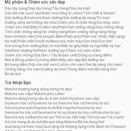
Mỹ phẩm & Chăm sóc sắc đẹp
Dầu tẩy trang
/
Sáp tẩy trang
/
Tẩy trang
/
Sữa rửa mặt
/
Sữa rửa mặt sạch sâu
/
Nước hoa hồng & Lotion
/
Tinh chất & Serum
/
Sữa dưỡng (Emulsion)
/
Kem dưỡng
/
Gel dưỡng đa năng
/
Trị mụn
/
Dưỡng sáng da
/
Chống lão hóa
/
Chăm sóc lỗ chân lông
/
Da nhạy cảm
/
Chăm sóc mắt
/
Điều trị đốm nâu/thâm
/
Gel chống nắng
/
Sữa chống nắng
/
Tinh chất chống nắng
/
Xịt chống nắng
/
Kem chống nắng nâng tông
/
Kem lót
/
Kem nền
/
Che khuyết điểm
/
Phấn phủ
/
Phấn má / Khối / Bắt sáng
/
Kẻ mắt
/
Phấn mắt
/
Chuốt mi
/
Mascara chân mày
/
Son thỏi
/
Son tint
/
Son bóng
/
Son dưỡng
/
Đặc trị môi
/
Mặt nạ giấy
/
Mặt nạ ngủ
/
Mặt nạ rửa
/
Sữa/Kem dưỡng thể
/
Kem dưỡng tay
/
Chăm sóc bàn chân
/
Chăm sóc móng
/
Sữa tắm / Tẩy tế bào chết
/
Dụng cụ trang điểm
/
Mút & Bông phấn
/
Cọ trang điểm
/
Máy làm đẹp
/
Bộ dưỡng da
/
Bộ trang điểm
/
Sữa rửa mặt nam
/
Lotion cho nam
/
Gel đa năng cho nam
/
Chống nắng cho nam
/
Dưỡng da mini
/
Trang điểm mini
/
Bộ dùng thử
/
Bộ du lịch
Trà Nhật Bản
Matcha thượng hạng dùng trong trà đạo
/
Matcha cao cấp/ Matcha pha Latte
/
Matcha dùng trong nấu ăn & làm bánh
/
Gyokuro cao cấp
/
Gyokuro hữu cơ
/
Gyokuro túi lọc
/
Sencha hữu cơ
/
Sencha túi lọc
/
Sencha pha lạnh
/
Hojicha lá rời
/
Bột Hojicha
/
Hojicha túi lọc
/
Genmaicha hữu cơ
/
Genmaicha túi lọc
/
Kukicha hữu cơ
/
Kukicha túi lọc
/
Bancha hữu cơ
/
Bancha túi lọc
/
Trà túi lọc hỗn hợp
/
Trà hòa tan
/
Trà ủ lạnh
/
Gói trà mang đi du lịch
/
Bộ quà tặng Matcha
/
Bộ trà dùng thử
/
Quà tặng trà theo mùa
/
Quà tặng trà thượng hạng
/
Chổi đánh trà (Chasen)