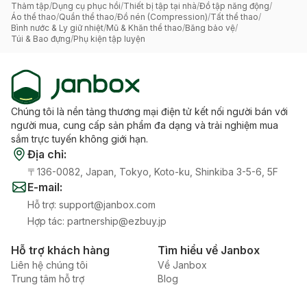
Thảm tập
/
Dụng cụ phục hồi
/
Thiết bị tập tại nhà
/
Đồ tập năng động
/
Áo thể thao
/
Quần thể thao
/
Đồ nén (Compression)
/
Tất thể thao
/
Bình nước & Ly giữ nhiệt
/
Mũ & Khăn thể thao
/
Băng bảo vệ
/
Túi & Bao đựng
/
Phụ kiện tập luyện
Chúng tôi là nền tảng thương mại điện tử kết nối người bán với
người mua, cung cấp sản phẩm đa dạng và trải nghiệm mua
sắm trực tuyến không giới hạn.
Địa chỉ
:
〒136-0082, Japan, Tokyo, Koto-ku, Shinkiba 3-5-6, 5F
E-mail
:
Hỗ trợ
:
support@janbox.com
Hợp tác
:
partnership@ezbuy.jp
Hỗ trợ khách hàng
Tìm hiểu về Janbox
Liên hệ chúng tôi
Về Janbox
Trung tâm hỗ trợ
Blog