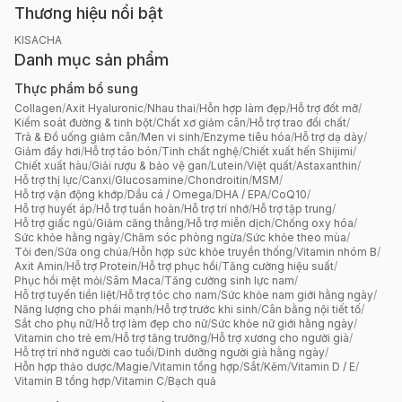
Thương hiệu nổi bật
KISACHA
Danh mục sản phẩm
Thực phẩm bổ sung
Collagen
/
Axit Hyaluronic
/
Nhau thai
/
Hỗn hợp làm đẹp
/
Hỗ trợ đốt mỡ
/
Kiểm soát đường & tinh bột
/
Chất xơ giảm cân
/
Hỗ trợ trao đổi chất
/
Trà & Đồ uống giảm cân
/
Men vi sinh
/
Enzyme tiêu hóa
/
Hỗ trợ dạ dày
/
Giảm đầy hơi
/
Hỗ trợ táo bón
/
Tinh chất nghệ
/
Chiết xuất hến Shijimi
/
Chiết xuất hàu
/
Giải rượu & bảo vệ gan
/
Lutein
/
Việt quất
/
Astaxanthin
/
Hỗ trợ thị lực
/
Canxi
/
Glucosamine
/
Chondroitin
/
MSM
/
Hỗ trợ vận động khớp
/
Dầu cá / Omega
/
DHA / EPA
/
CoQ10
/
Hỗ trợ huyết áp
/
Hỗ trợ tuần hoàn
/
Hỗ trợ trí nhớ
/
Hỗ trợ tập trung
/
Hỗ trợ giấc ngủ
/
Giảm căng thẳng
/
Hỗ trợ miễn dịch
/
Chống oxy hóa
/
Sức khỏe hằng ngày
/
Chăm sóc phòng ngừa
/
Sức khỏe theo mùa
/
Tỏi đen
/
Sữa ong chúa
/
Hỗn hợp sức khỏe truyền thống
/
Vitamin nhóm B
/
Axit Amin
/
Hỗ trợ Protein
/
Hỗ trợ phục hồi
/
Tăng cường hiệu suất
/
Phục hồi mệt mỏi
/
Sâm Maca
/
Tăng cường sinh lực nam
/
Hỗ trợ tuyến tiền liệt
/
Hỗ trợ tóc cho nam
/
Sức khỏe nam giới hằng ngày
/
Năng lượng cho phái mạnh
/
Hỗ trợ trước khi sinh
/
Cân bằng nội tiết tố
/
Sắt cho phụ nữ
/
Hỗ trợ làm đẹp cho nữ
/
Sức khỏe nữ giới hằng ngày
/
Vitamin cho trẻ em
/
Hỗ trợ tăng trưởng
/
Hỗ trợ xương cho người già
/
Hỗ trợ trí nhớ người cao tuổi
/
Dinh dưỡng người già hằng ngày
/
Hỗn hợp thảo dược
/
Magie
/
Vitamin tổng hợp
/
Sắt
/
Kẽm
/
Vitamin D / E
/
Vitamin B tổng hợp
/
Vitamin C
/
Bạch quả