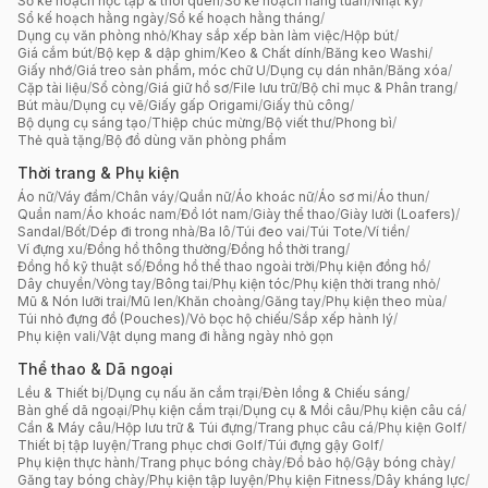
Sổ kế hoạch học tập & thói quen
/
Sổ kế hoạch hằng tuần
/
Nhật ký
/
Sổ kế hoạch hằng ngày
/
Sổ kế hoạch hằng tháng
/
Dụng cụ văn phòng nhỏ
/
Khay sắp xếp bàn làm việc
/
Hộp bút
/
Giá cắm bút
/
Bộ kẹp & dập ghim
/
Keo & Chất dính
/
Băng keo Washi
/
Giấy nhớ
/
Giá treo sản phẩm, móc chữ U
/
Dụng cụ dán nhãn
/
Băng xóa
/
Cặp tài liệu
/
Sổ còng
/
Giá giữ hồ sơ
/
File lưu trữ
/
Bộ chỉ mục & Phân trang
/
Bút màu
/
Dụng cụ vẽ
/
Giấy gấp Origami
/
Giấy thủ công
/
Bộ dụng cụ sáng tạo
/
Thiệp chúc mừng
/
Bộ viết thư
/
Phong bì
/
Thẻ quà tặng
/
Bộ đồ dùng văn phòng phẩm
Thời trang & Phụ kiện
Áo nữ
/
Váy đầm
/
Chân váy
/
Quần nữ
/
Áo khoác nữ
/
Áo sơ mi
/
Áo thun
/
Quần nam
/
Áo khoác nam
/
Đồ lót nam
/
Giày thể thao
/
Giày lười (Loafers)
/
Sandal
/
Bốt
/
Dép đi trong nhà
/
Ba lô
/
Túi đeo vai
/
Túi Tote
/
Ví tiền
/
Ví đựng xu
/
Đồng hồ thông thường
/
Đồng hồ thời trang
/
Đồng hồ kỹ thuật số
/
Đồng hồ thể thao ngoài trời
/
Phụ kiện đồng hồ
/
Dây chuyền
/
Vòng tay
/
Bông tai
/
Phụ kiện tóc
/
Phụ kiện thời trang nhỏ
/
Mũ & Nón lưỡi trai
/
Mũ len
/
Khăn choàng
/
Găng tay
/
Phụ kiện theo mùa
/
Túi nhỏ đựng đồ (Pouches)
/
Vỏ bọc hộ chiếu
/
Sắp xếp hành lý
/
Phụ kiện vali
/
Vật dụng mang đi hằng ngày nhỏ gọn
Thể thao & Dã ngoại
Lều & Thiết bị
/
Dụng cụ nấu ăn cắm trại
/
Đèn lồng & Chiếu sáng
/
Bàn ghế dã ngoại
/
Phụ kiện cắm trại
/
Dụng cụ & Mồi câu
/
Phụ kiện câu cá
/
Cần & Máy câu
/
Hộp lưu trữ & Túi đựng
/
Trang phục câu cá
/
Phụ kiện Golf
/
Thiết bị tập luyện
/
Trang phục chơi Golf
/
Túi đựng gậy Golf
/
Phụ kiện thực hành
/
Trang phục bóng chày
/
Đồ bảo hộ
/
Gậy bóng chày
/
Găng tay bóng chày
/
Phụ kiện tập luyện
/
Phụ kiện Fitness
/
Dây kháng lực
/