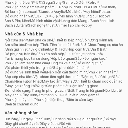
Phụ kiện thẻ bài
/
任天堂
/
Sega
/
Sony
/
Game cổ điển (Retro)
/
Phụ kiện chơi game
/
Sản phẩm J-Pop
/
Đồ Idol
/
CDs & DVDs
/
Đĩa than
/
Đồ lưu niệm concert
/
Standee Acrylic
/
Móc khóa
/
Huy hiệu
/
Poster
/
Đồ dùng nhân vật
/
ガレージキット
/
Mô hình nhựa
/
Dụng cụ Hobby
/
Sơn & Phụ kiện
/
Mô hình nhân vật
/
Hướng dẫn Manga
/
Sách ảnh Idol
/
Sách sưu tầm
/
Sách nghệ thuật Anime
/
Tạp chí Hobby
Nhà cửa & Nhà bếp
Nồi cơm điện
/
Máy pha cà phê
/
Thiết bị bếp nhỏ
/
Lò nướng bánh mì
/
Ấm siêu tốc
/
Dao bếp
/
Thớt
/
Tiện ích nhà bếp
/
Nồi & Chảo
/
Dụng cụ nấu ăn
/
Bình giữ nhiệt / Ly giữ nhiệt
/
Ly & Tách
/
Hộp cơm trưa
/
Dĩa & Bát
/
Đồ phục vụ bàn ăn
/
Sắp xếp nhà bếp
/
Lưu trữ thực phẩm khô
/
Túi & màng bọc tái sử dụng
/
Hộp bảo quản
/
Sắp xếp ngăn kéo
/
Phụ kiện làm sạch nhà cửa
/
Dụng cụ vệ sinh
/
Đồ dùng giặt là
/
Vật phẩm thiết yếu trong nhà
/
Giá phơi đồ
/
Khăn tắm
/
Đồ dùng vệ sinh thiết yếu
/
Nắp bồn cầu thông minh
/
Phụ kiện nhà tắm
/
Sắp xếp nhà tắm
/
Vật phẩm tiện nghi theo mùa
/
Đệm ngồi / Gối tựa
/
Gối
/
Chăn
/
Nệm Futon Nhật
/
Máy tạo ẩm
/
Máy sưởi
/
Thiết bị chăm sóc quần áo
/
Máy lọc không khí
/
Quạt
/
Sản phẩm tiết kiệm không gian
/
Đèn chiếu sáng
/
Trang trí phong cách Nhật
/
Trang trí tối giản
/
Hộp lưu trữ
/
Máy ảnh & Ống kính
/
Âm thanh & Hi-Fi
/
Thiết bị chơi game
/
Phụ kiện máy tính
/
Phụ kiện điện thoại
/
Điện tử cầm tay
/
Điện tử chuyên dụng
Văn phòng phẩm
Bút lông
/
Bút gel
/
Bút chì kim
/
Bút đánh dấu & Dạ quang
/
Bút bi
/
Sổ tay
/
Giấy ghi chú
/
Giấy rời
/
Giấy viết thư
/
Sổ vẽ
/