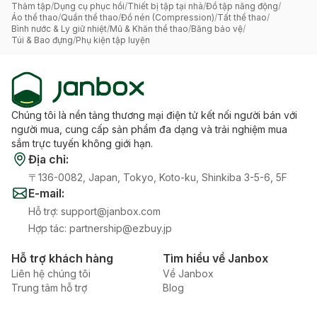
Thảm tập
/
Dụng cụ phục hồi
/
Thiết bị tập tại nhà
/
Đồ tập năng động
/
Áo thể thao
/
Quần thể thao
/
Đồ nén (Compression)
/
Tất thể thao
/
Bình nước & Ly giữ nhiệt
/
Mũ & Khăn thể thao
/
Băng bảo vệ
/
Túi & Bao đựng
/
Phụ kiện tập luyện
Chúng tôi là nền tảng thương mại điện tử kết nối người bán với
người mua, cung cấp sản phẩm đa dạng và trải nghiệm mua
sắm trực tuyến không giới hạn.
Địa chỉ
:
〒136-0082, Japan, Tokyo, Koto-ku, Shinkiba 3-5-6, 5F
E-mail
:
Hỗ trợ
:
support@janbox.com
Hợp tác
:
partnership@ezbuy.jp
Hỗ trợ khách hàng
Tìm hiểu về Janbox
Liên hệ chúng tôi
Về Janbox
Trung tâm hỗ trợ
Blog