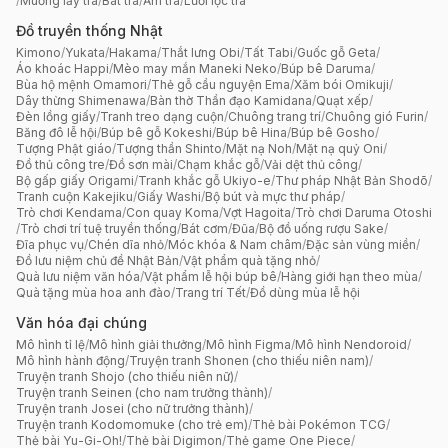
/
Muỗng lấy trà
/
Bát trà
/
Ấm trà
/
Lưới lọc trà
Đồ truyền thống Nhật
Kimono
/
Yukata
/
Hakama
/
Thắt lưng Obi
/
Tất Tabi
/
Guốc gỗ Geta
/
Áo khoác Happi
/
Mèo may mắn Maneki Neko
/
Búp bê Daruma
/
Bùa hộ mệnh Omamori
/
Thẻ gỗ cầu nguyện Ema
/
Xăm bói Omikuji
/
Dây thừng Shimenawa
/
Bàn thờ Thần đạo Kamidana
/
Quạt xếp
/
Đèn lồng giấy
/
Tranh treo dạng cuộn
/
Chuông trang trí
/
Chuông gió Furin
/
Băng đô lễ hội
/
Búp bê gỗ Kokeshi
/
Búp bê Hina
/
Búp bê Gosho
/
Tượng Phật giáo
/
Tượng thần Shinto
/
Mặt nạ Noh
/
Mặt nạ quỷ Oni
/
Đồ thủ công tre
/
Đồ sơn mài
/
Chạm khắc gỗ
/
Vải dệt thủ công
/
Bộ gấp giấy Origami
/
Tranh khắc gỗ Ukiyo-e
/
Thư pháp Nhật Bản Shodō
/
Tranh cuộn Kakejiku
/
Giấy Washi
/
Bộ bút và mực thư pháp
/
Trò chơi Kendama
/
Con quay Koma
/
Vợt Hagoita
/
Trò chơi Daruma Otoshi
/
Trò chơi trí tuệ truyền thống
/
Bát cơm
/
Đũa
/
Bộ đồ uống rượu Sake
/
Đĩa phục vụ
/
Chén dĩa nhỏ
/
Móc khóa & Nam châm
/
Đặc sản vùng miền
/
Đồ lưu niệm chủ đề Nhật Bản
/
Vật phẩm quà tặng nhỏ
/
Quà lưu niệm văn hóa
/
Vật phẩm lễ hội búp bê
/
Hàng giới hạn theo mùa
/
Quà tặng mùa hoa anh đào
/
Trang trí Tết
/
Đồ dùng mùa lễ hội
Văn hóa đại chúng
Mô hình tỉ lệ
/
Mô hình giải thưởng
/
Mô hình Figma
/
Mô hình Nendoroid
/
Mô hình hành động
/
Truyện tranh Shonen (cho thiếu niên nam)
/
Truyện tranh Shojo (cho thiếu niên nữ)
/
Truyện tranh Seinen (cho nam trưởng thành)
/
Truyện tranh Josei (cho nữ trưởng thành)
/
Truyện tranh Kodomomuke (cho trẻ em)
/
Thẻ bài Pokémon TCG
/
Thẻ bài Yu-Gi-Oh!
/
Thẻ bài Digimon
/
Thẻ game One Piece
/