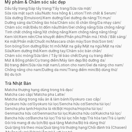
Mỹ phẩm & Chăm sóc sắc đẹp
Dầu tẩy trang
/
Sáp tẩy trang
/
Tẩy trang
/
Sữa rửa mặt
/
Sữa rửa mặt sạch sâu
/
Nước hoa hồng & Lotion
/
Tinh chất & Serum
/
Sữa dưỡng (Emulsion)
/
Kem dưỡng
/
Gel dưỡng đa năng
/
Trị mụn
/
Dưỡng sáng da
/
Chống lão hóa
/
Chăm sóc lỗ chân lông
/
Da nhạy cảm
/
Chăm sóc mắt
/
Điều trị đốm nâu/thâm
/
Gel chống nắng
/
Sữa chống nắng
/
Tinh chất chống nắng
/
Xịt chống nắng
/
Kem chống nắng nâng tông
/
Kem lót
/
Kem nền
/
Che khuyết điểm
/
Phấn phủ
/
Phấn má / Khối / Bắt sáng
/
Kẻ mắt
/
Phấn mắt
/
Chuốt mi
/
Mascara chân mày
/
Son thỏi
/
Son tint
/
Son bóng
/
Son dưỡng
/
Đặc trị môi
/
Mặt nạ giấy
/
Mặt nạ ngủ
/
Mặt nạ rửa
/
Sữa/Kem dưỡng thể
/
Kem dưỡng tay
/
Chăm sóc bàn chân
/
Chăm sóc móng
/
Sữa tắm / Tẩy tế bào chết
/
Dụng cụ trang điểm
/
Mút & Bông phấn
/
Cọ trang điểm
/
Máy làm đẹp
/
Bộ dưỡng da
/
Bộ trang điểm
/
Sữa rửa mặt nam
/
Lotion cho nam
/
Gel đa năng cho nam
/
Chống nắng cho nam
/
Dưỡng da mini
/
Trang điểm mini
/
Bộ dùng thử
/
Bộ du lịch
Trà Nhật Bản
Matcha thượng hạng dùng trong trà đạo
/
Matcha cao cấp/ Matcha pha Latte
/
Matcha dùng trong nấu ăn & làm bánh
/
Gyokuro cao cấp
/
Gyokuro hữu cơ
/
Gyokuro túi lọc
/
Sencha hữu cơ
/
Sencha túi lọc
/
Sencha pha lạnh
/
Hojicha lá rời
/
Bột Hojicha
/
Hojicha túi lọc
/
Genmaicha hữu cơ
/
Genmaicha túi lọc
/
Kukicha hữu cơ
/
Kukicha túi lọc
/
Bancha hữu cơ
/
Bancha túi lọc
/
Trà túi lọc hỗn hợp
/
Trà hòa tan
/
Trà ủ lạnh
/
Gói trà mang đi du lịch
/
Bộ quà tặng Matcha
/
Bộ trà dùng thử
/
Quà tặng trà theo mùa
/
Quà tặng trà thượng hạng
/
Chổi đánh trà (Chasen)