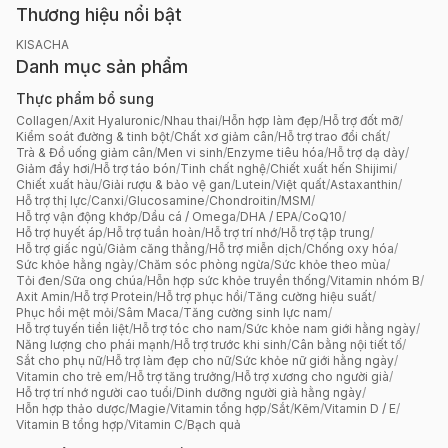
Thương hiệu nổi bật
KISACHA
Danh mục sản phẩm
Thực phẩm bổ sung
Collagen
/
Axit Hyaluronic
/
Nhau thai
/
Hỗn hợp làm đẹp
/
Hỗ trợ đốt mỡ
/
Kiểm soát đường & tinh bột
/
Chất xơ giảm cân
/
Hỗ trợ trao đổi chất
/
Trà & Đồ uống giảm cân
/
Men vi sinh
/
Enzyme tiêu hóa
/
Hỗ trợ dạ dày
/
Giảm đầy hơi
/
Hỗ trợ táo bón
/
Tinh chất nghệ
/
Chiết xuất hến Shijimi
/
Chiết xuất hàu
/
Giải rượu & bảo vệ gan
/
Lutein
/
Việt quất
/
Astaxanthin
/
Hỗ trợ thị lực
/
Canxi
/
Glucosamine
/
Chondroitin
/
MSM
/
Hỗ trợ vận động khớp
/
Dầu cá / Omega
/
DHA / EPA
/
CoQ10
/
Hỗ trợ huyết áp
/
Hỗ trợ tuần hoàn
/
Hỗ trợ trí nhớ
/
Hỗ trợ tập trung
/
Hỗ trợ giấc ngủ
/
Giảm căng thẳng
/
Hỗ trợ miễn dịch
/
Chống oxy hóa
/
Sức khỏe hằng ngày
/
Chăm sóc phòng ngừa
/
Sức khỏe theo mùa
/
Tỏi đen
/
Sữa ong chúa
/
Hỗn hợp sức khỏe truyền thống
/
Vitamin nhóm B
/
Axit Amin
/
Hỗ trợ Protein
/
Hỗ trợ phục hồi
/
Tăng cường hiệu suất
/
Phục hồi mệt mỏi
/
Sâm Maca
/
Tăng cường sinh lực nam
/
Hỗ trợ tuyến tiền liệt
/
Hỗ trợ tóc cho nam
/
Sức khỏe nam giới hằng ngày
/
Năng lượng cho phái mạnh
/
Hỗ trợ trước khi sinh
/
Cân bằng nội tiết tố
/
Sắt cho phụ nữ
/
Hỗ trợ làm đẹp cho nữ
/
Sức khỏe nữ giới hằng ngày
/
Vitamin cho trẻ em
/
Hỗ trợ tăng trưởng
/
Hỗ trợ xương cho người già
/
Hỗ trợ trí nhớ người cao tuổi
/
Dinh dưỡng người già hằng ngày
/
Hỗn hợp thảo dược
/
Magie
/
Vitamin tổng hợp
/
Sắt
/
Kẽm
/
Vitamin D / E
/
Vitamin B tổng hợp
/
Vitamin C
/
Bạch quả