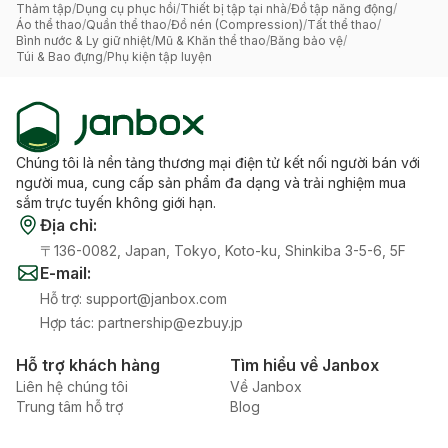
Thảm tập
/
Dụng cụ phục hồi
/
Thiết bị tập tại nhà
/
Đồ tập năng động
/
Áo thể thao
/
Quần thể thao
/
Đồ nén (Compression)
/
Tất thể thao
/
Bình nước & Ly giữ nhiệt
/
Mũ & Khăn thể thao
/
Băng bảo vệ
/
Túi & Bao đựng
/
Phụ kiện tập luyện
Chúng tôi là nền tảng thương mại điện tử kết nối người bán với
người mua, cung cấp sản phẩm đa dạng và trải nghiệm mua
sắm trực tuyến không giới hạn.
Địa chỉ
:
〒136-0082, Japan, Tokyo, Koto-ku, Shinkiba 3-5-6, 5F
E-mail
:
Hỗ trợ
:
support@janbox.com
Hợp tác
:
partnership@ezbuy.jp
Hỗ trợ khách hàng
Tìm hiểu về Janbox
Liên hệ chúng tôi
Về Janbox
Trung tâm hỗ trợ
Blog