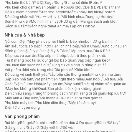
Phụ kiện thẻ bài
/
任天堂
/
Sega
/
Sony
/
Game cổ điển (Retro)
/
Phụ kiện chơi game
/
Sản phẩm J-Pop
/
Đồ Idol
/
CDs & DVDs
/
Đĩa than
/
Đồ lưu niệm concert
/
Standee Acrylic
/
Móc khóa
/
Huy hiệu
/
Poster
/
Đồ dùng nhân vật
/
ガレージキット
/
Mô hình nhựa
/
Dụng cụ Hobby
/
Sơn & Phụ kiện
/
Mô hình nhân vật
/
Hướng dẫn Manga
/
Sách ảnh Idol
/
Sách sưu tầm
/
Sách nghệ thuật Anime
/
Tạp chí Hobby
Nhà cửa & Nhà bếp
Nồi cơm điện
/
Máy pha cà phê
/
Thiết bị bếp nhỏ
/
Lò nướng bánh mì
/
Ấm siêu tốc
/
Dao bếp
/
Thớt
/
Tiện ích nhà bếp
/
Nồi & Chảo
/
Dụng cụ nấu ăn
/
Bình giữ nhiệt / Ly giữ nhiệt
/
Ly & Tách
/
Hộp cơm trưa
/
Dĩa & Bát
/
Đồ phục vụ bàn ăn
/
Sắp xếp nhà bếp
/
Lưu trữ thực phẩm khô
/
Túi & màng bọc tái sử dụng
/
Hộp bảo quản
/
Sắp xếp ngăn kéo
/
Phụ kiện làm sạch nhà cửa
/
Dụng cụ vệ sinh
/
Đồ dùng giặt là
/
Vật phẩm thiết yếu trong nhà
/
Giá phơi đồ
/
Khăn tắm
/
Đồ dùng vệ sinh thiết yếu
/
Nắp bồn cầu thông minh
/
Phụ kiện nhà tắm
/
Sắp xếp nhà tắm
/
Vật phẩm tiện nghi theo mùa
/
Đệm ngồi / Gối tựa
/
Gối
/
Chăn
/
Nệm Futon Nhật
/
Máy tạo ẩm
/
Máy sưởi
/
Thiết bị chăm sóc quần áo
/
Máy lọc không khí
/
Quạt
/
Sản phẩm tiết kiệm không gian
/
Đèn chiếu sáng
/
Trang trí phong cách Nhật
/
Trang trí tối giản
/
Hộp lưu trữ
/
Máy ảnh & Ống kính
/
Âm thanh & Hi-Fi
/
Thiết bị chơi game
/
Phụ kiện máy tính
/
Phụ kiện điện thoại
/
Điện tử cầm tay
/
Điện tử chuyên dụng
Văn phòng phẩm
Bút lông
/
Bút gel
/
Bút chì kim
/
Bút đánh dấu & Dạ quang
/
Bút bi
/
Sổ tay
/
Giấy ghi chú
/
Giấy rời
/
Giấy viết thư
/
Sổ vẽ
/