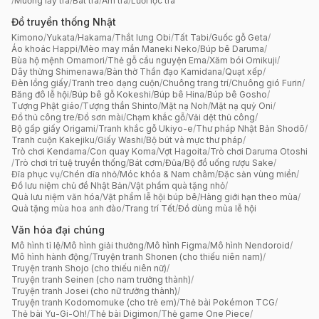
/
Muỗng lấy trà
/
Bát trà
/
Ấm trà
/
Lưới lọc trà
Đồ truyền thống Nhật
Kimono
/
Yukata
/
Hakama
/
Thắt lưng Obi
/
Tất Tabi
/
Guốc gỗ Geta
/
Áo khoác Happi
/
Mèo may mắn Maneki Neko
/
Búp bê Daruma
/
Bùa hộ mệnh Omamori
/
Thẻ gỗ cầu nguyện Ema
/
Xăm bói Omikuji
/
Dây thừng Shimenawa
/
Bàn thờ Thần đạo Kamidana
/
Quạt xếp
/
Đèn lồng giấy
/
Tranh treo dạng cuộn
/
Chuông trang trí
/
Chuông gió Furin
/
Băng đô lễ hội
/
Búp bê gỗ Kokeshi
/
Búp bê Hina
/
Búp bê Gosho
/
Tượng Phật giáo
/
Tượng thần Shinto
/
Mặt nạ Noh
/
Mặt nạ quỷ Oni
/
Đồ thủ công tre
/
Đồ sơn mài
/
Chạm khắc gỗ
/
Vải dệt thủ công
/
Bộ gấp giấy Origami
/
Tranh khắc gỗ Ukiyo-e
/
Thư pháp Nhật Bản Shodō
/
Tranh cuộn Kakejiku
/
Giấy Washi
/
Bộ bút và mực thư pháp
/
Trò chơi Kendama
/
Con quay Koma
/
Vợt Hagoita
/
Trò chơi Daruma Otoshi
/
Trò chơi trí tuệ truyền thống
/
Bát cơm
/
Đũa
/
Bộ đồ uống rượu Sake
/
Đĩa phục vụ
/
Chén dĩa nhỏ
/
Móc khóa & Nam châm
/
Đặc sản vùng miền
/
Đồ lưu niệm chủ đề Nhật Bản
/
Vật phẩm quà tặng nhỏ
/
Quà lưu niệm văn hóa
/
Vật phẩm lễ hội búp bê
/
Hàng giới hạn theo mùa
/
Quà tặng mùa hoa anh đào
/
Trang trí Tết
/
Đồ dùng mùa lễ hội
Văn hóa đại chúng
Mô hình tỉ lệ
/
Mô hình giải thưởng
/
Mô hình Figma
/
Mô hình Nendoroid
/
Mô hình hành động
/
Truyện tranh Shonen (cho thiếu niên nam)
/
Truyện tranh Shojo (cho thiếu niên nữ)
/
Truyện tranh Seinen (cho nam trưởng thành)
/
Truyện tranh Josei (cho nữ trưởng thành)
/
Truyện tranh Kodomomuke (cho trẻ em)
/
Thẻ bài Pokémon TCG
/
Thẻ bài Yu-Gi-Oh!
/
Thẻ bài Digimon
/
Thẻ game One Piece
/