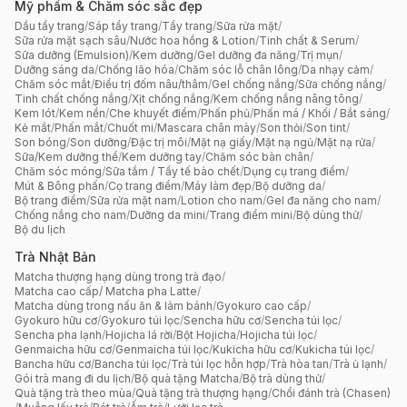
Mỹ phẩm & Chăm sóc sắc đẹp
Dầu tẩy trang
/
Sáp tẩy trang
/
Tẩy trang
/
Sữa rửa mặt
/
Sữa rửa mặt sạch sâu
/
Nước hoa hồng & Lotion
/
Tinh chất & Serum
/
Sữa dưỡng (Emulsion)
/
Kem dưỡng
/
Gel dưỡng đa năng
/
Trị mụn
/
Dưỡng sáng da
/
Chống lão hóa
/
Chăm sóc lỗ chân lông
/
Da nhạy cảm
/
Chăm sóc mắt
/
Điều trị đốm nâu/thâm
/
Gel chống nắng
/
Sữa chống nắng
/
Tinh chất chống nắng
/
Xịt chống nắng
/
Kem chống nắng nâng tông
/
Kem lót
/
Kem nền
/
Che khuyết điểm
/
Phấn phủ
/
Phấn má / Khối / Bắt sáng
/
Kẻ mắt
/
Phấn mắt
/
Chuốt mi
/
Mascara chân mày
/
Son thỏi
/
Son tint
/
Son bóng
/
Son dưỡng
/
Đặc trị môi
/
Mặt nạ giấy
/
Mặt nạ ngủ
/
Mặt nạ rửa
/
Sữa/Kem dưỡng thể
/
Kem dưỡng tay
/
Chăm sóc bàn chân
/
Chăm sóc móng
/
Sữa tắm / Tẩy tế bào chết
/
Dụng cụ trang điểm
/
Mút & Bông phấn
/
Cọ trang điểm
/
Máy làm đẹp
/
Bộ dưỡng da
/
Bộ trang điểm
/
Sữa rửa mặt nam
/
Lotion cho nam
/
Gel đa năng cho nam
/
Chống nắng cho nam
/
Dưỡng da mini
/
Trang điểm mini
/
Bộ dùng thử
/
Bộ du lịch
Trà Nhật Bản
Matcha thượng hạng dùng trong trà đạo
/
Matcha cao cấp/ Matcha pha Latte
/
Matcha dùng trong nấu ăn & làm bánh
/
Gyokuro cao cấp
/
Gyokuro hữu cơ
/
Gyokuro túi lọc
/
Sencha hữu cơ
/
Sencha túi lọc
/
Sencha pha lạnh
/
Hojicha lá rời
/
Bột Hojicha
/
Hojicha túi lọc
/
Genmaicha hữu cơ
/
Genmaicha túi lọc
/
Kukicha hữu cơ
/
Kukicha túi lọc
/
Bancha hữu cơ
/
Bancha túi lọc
/
Trà túi lọc hỗn hợp
/
Trà hòa tan
/
Trà ủ lạnh
/
Gói trà mang đi du lịch
/
Bộ quà tặng Matcha
/
Bộ trà dùng thử
/
Quà tặng trà theo mùa
/
Quà tặng trà thượng hạng
/
Chổi đánh trà (Chasen)