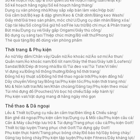
Sổ kế hoạch học tập & thói quen
/
Sổ kế hoạch hằng tuần
/
Nhật ký
/
Sổ kế hoạch hằng ngày
/
Sổ kế hoạch hằng tháng
/
Dụng cụ văn phòng nhỏ
/
Khay sắp xếp bàn làm việc
/
Hộp bút
/
Giá cắm bút
/
Bộ kẹp & dập ghim
/
Keo & Chất dính
/
Băng keo Washi
/
Giấy nhớ
/
Giá treo sản phẩm, móc chữ U
/
Dụng cụ dán nhãn
/
Băng xóa
/
Cặp tài liệu
/
Sổ còng
/
Giá giữ hồ sơ
/
File lưu trữ
/
Bộ chỉ mục & Phân trang
/
Bút màu
/
Dụng cụ vẽ
/
Giấy gấp Origami
/
Giấy thủ công
/
Bộ dụng cụ sáng tạo
/
Thiệp chúc mừng
/
Bộ viết thư
/
Phong bì
/
Thẻ quà tặng
/
Bộ đồ dùng văn phòng phẩm
Thời trang & Phụ kiện
Áo nữ
/
Váy đầm
/
Chân váy
/
Quần nữ
/
Áo khoác nữ
/
Áo sơ mi
/
Áo thun
/
Quần nam
/
Áo khoác nam
/
Đồ lót nam
/
Giày thể thao
/
Giày lười (Loafers)
/
Sandal
/
Bốt
/
Dép đi trong nhà
/
Ba lô
/
Túi đeo vai
/
Túi Tote
/
Ví tiền
/
Ví đựng xu
/
Đồng hồ thông thường
/
Đồng hồ thời trang
/
Đồng hồ kỹ thuật số
/
Đồng hồ thể thao ngoài trời
/
Phụ kiện đồng hồ
/
Dây chuyền
/
Vòng tay
/
Bông tai
/
Phụ kiện tóc
/
Phụ kiện thời trang nhỏ
/
Mũ & Nón lưỡi trai
/
Mũ len
/
Khăn choàng
/
Găng tay
/
Phụ kiện theo mùa
/
Túi nhỏ đựng đồ (Pouches)
/
Vỏ bọc hộ chiếu
/
Sắp xếp hành lý
/
Phụ kiện vali
/
Vật dụng mang đi hằng ngày nhỏ gọn
Thể thao & Dã ngoại
Lều & Thiết bị
/
Dụng cụ nấu ăn cắm trại
/
Đèn lồng & Chiếu sáng
/
Bàn ghế dã ngoại
/
Phụ kiện cắm trại
/
Dụng cụ & Mồi câu
/
Phụ kiện câu cá
/
Cần & Máy câu
/
Hộp lưu trữ & Túi đựng
/
Trang phục câu cá
/
Phụ kiện Golf
/
Thiết bị tập luyện
/
Trang phục chơi Golf
/
Túi đựng gậy Golf
/
Phụ kiện thực hành
/
Trang phục bóng chày
/
Đồ bảo hộ
/
Gậy bóng chày
/
Găng tay bóng chày
/
Phụ kiện tập luyện
/
Phụ kiện Fitness
/
Dây kháng lực
/