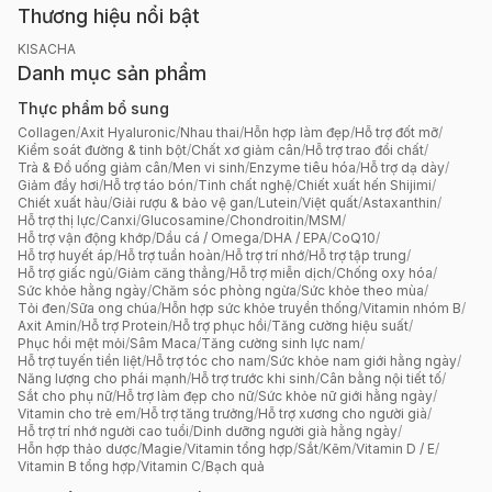
Thương hiệu nổi bật
KISACHA
Danh mục sản phẩm
Thực phẩm bổ sung
Collagen
/
Axit Hyaluronic
/
Nhau thai
/
Hỗn hợp làm đẹp
/
Hỗ trợ đốt mỡ
/
Kiểm soát đường & tinh bột
/
Chất xơ giảm cân
/
Hỗ trợ trao đổi chất
/
Trà & Đồ uống giảm cân
/
Men vi sinh
/
Enzyme tiêu hóa
/
Hỗ trợ dạ dày
/
Giảm đầy hơi
/
Hỗ trợ táo bón
/
Tinh chất nghệ
/
Chiết xuất hến Shijimi
/
Chiết xuất hàu
/
Giải rượu & bảo vệ gan
/
Lutein
/
Việt quất
/
Astaxanthin
/
Hỗ trợ thị lực
/
Canxi
/
Glucosamine
/
Chondroitin
/
MSM
/
Hỗ trợ vận động khớp
/
Dầu cá / Omega
/
DHA / EPA
/
CoQ10
/
Hỗ trợ huyết áp
/
Hỗ trợ tuần hoàn
/
Hỗ trợ trí nhớ
/
Hỗ trợ tập trung
/
Hỗ trợ giấc ngủ
/
Giảm căng thẳng
/
Hỗ trợ miễn dịch
/
Chống oxy hóa
/
Sức khỏe hằng ngày
/
Chăm sóc phòng ngừa
/
Sức khỏe theo mùa
/
Tỏi đen
/
Sữa ong chúa
/
Hỗn hợp sức khỏe truyền thống
/
Vitamin nhóm B
/
Axit Amin
/
Hỗ trợ Protein
/
Hỗ trợ phục hồi
/
Tăng cường hiệu suất
/
Phục hồi mệt mỏi
/
Sâm Maca
/
Tăng cường sinh lực nam
/
Hỗ trợ tuyến tiền liệt
/
Hỗ trợ tóc cho nam
/
Sức khỏe nam giới hằng ngày
/
Năng lượng cho phái mạnh
/
Hỗ trợ trước khi sinh
/
Cân bằng nội tiết tố
/
Sắt cho phụ nữ
/
Hỗ trợ làm đẹp cho nữ
/
Sức khỏe nữ giới hằng ngày
/
Vitamin cho trẻ em
/
Hỗ trợ tăng trưởng
/
Hỗ trợ xương cho người già
/
Hỗ trợ trí nhớ người cao tuổi
/
Dinh dưỡng người già hằng ngày
/
Hỗn hợp thảo dược
/
Magie
/
Vitamin tổng hợp
/
Sắt
/
Kẽm
/
Vitamin D / E
/
Vitamin B tổng hợp
/
Vitamin C
/
Bạch quả