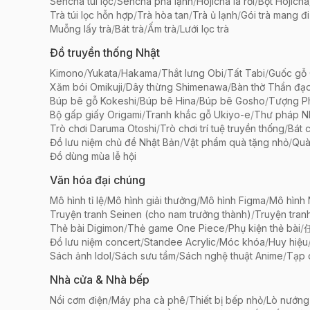
Sencha túi lọc
/
Sencha pha lạnh
/
Hojicha lá rời
/
Bột Hojicha
Trà túi lọc hỗn hợp
/
Trà hòa tan
/
Trà ủ lạnh
/
Gói trà mang đi
Muỗng lấy trà
/
Bát trà
/
Ấm trà
/
Lưới lọc trà
Đồ truyền thống Nhật
Kimono
/
Yukata
/
Hakama
/
Thắt lưng Obi
/
Tất Tabi
/
Guốc gỗ 
Xăm bói Omikuji
/
Dây thừng Shimenawa
/
Bàn thờ Thần đạ
Búp bê gỗ Kokeshi
/
Búp bê Hina
/
Búp bê Gosho
/
Tượng Ph
Bộ gấp giấy Origami
/
Tranh khắc gỗ Ukiyo-e
/
Thư pháp N
Trò chơi Daruma Otoshi
/
Trò chơi trí tuệ truyền thống
/
Bát 
Đồ lưu niệm chủ đề Nhật Bản
/
Vật phẩm quà tặng nhỏ
/
Quà
Đồ dùng mùa lễ hội
Văn hóa đại chúng
Mô hình tỉ lệ
/
Mô hình giải thưởng
/
Mô hình Figma
/
Mô hình
Truyện tranh Seinen (cho nam trưởng thành)
/
Truyện tran
Thẻ bài Digimon
/
Thẻ game One Piece
/
Phụ kiện thẻ bài
/
Đồ lưu niệm concert
/
Standee Acrylic
/
Móc khóa
/
Huy hiệu
Sách ảnh Idol
/
Sách sưu tầm
/
Sách nghệ thuật Anime
/
Tạp 
Nhà cửa & Nhà bếp
Nồi cơm điện
/
Máy pha cà phê
/
Thiết bị bếp nhỏ
/
Lò nướng