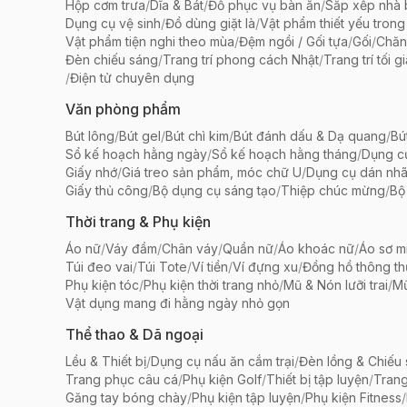
Hộp cơm trưa
/
Dĩa & Bát
/
Đồ phục vụ bàn ăn
/
Sắp xếp nhà
Dụng cụ vệ sinh
/
Đồ dùng giặt là
/
Vật phẩm thiết yếu trong
Vật phẩm tiện nghi theo mùa
/
Đệm ngồi / Gối tựa
/
Gối
/
Chăn
Đèn chiếu sáng
/
Trang trí phong cách Nhật
/
Trang trí tối g
/
Điện tử chuyên dụng
Văn phòng phẩm
Bút lông
/
Bút gel
/
Bút chì kim
/
Bút đánh dấu & Dạ quang
/
Bú
Sổ kế hoạch hằng ngày
/
Sổ kế hoạch hằng tháng
/
Dụng c
Giấy nhớ
/
Giá treo sản phẩm, móc chữ U
/
Dụng cụ dán nh
Giấy thủ công
/
Bộ dụng cụ sáng tạo
/
Thiệp chúc mừng
/
Bộ 
Thời trang & Phụ kiện
Áo nữ
/
Váy đầm
/
Chân váy
/
Quần nữ
/
Áo khoác nữ
/
Áo sơ m
Túi đeo vai
/
Túi Tote
/
Ví tiền
/
Ví đựng xu
/
Đồng hồ thông t
Phụ kiện tóc
/
Phụ kiện thời trang nhỏ
/
Mũ & Nón lưỡi trai
/
Mũ
Vật dụng mang đi hằng ngày nhỏ gọn
Thể thao & Dã ngoại
Lều & Thiết bị
/
Dụng cụ nấu ăn cắm trại
/
Đèn lồng & Chiếu
Trang phục câu cá
/
Phụ kiện Golf
/
Thiết bị tập luyện
/
Trang
Găng tay bóng chày
/
Phụ kiện tập luyện
/
Phụ kiện Fitness
/