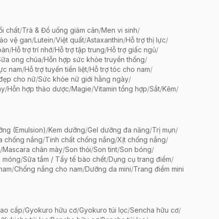
ổi chất
/
Trà & Đồ uống giảm cân
/
Men vi sinh
/
bảo vệ gan
/
Lutein
/
Việt quất
/
Astaxanthin
/
Hỗ trợ thị lực
/
oàn
/
Hỗ trợ trí nhớ
/
Hỗ trợ tập trung
/
Hỗ trợ giấc ngủ
/
Sữa ong chúa
/
Hỗn hợp sức khỏe truyền thống
/
lực nam
/
Hỗ trợ tuyến tiền liệt
/
Hỗ trợ tóc cho nam
/
 đẹp cho nữ
/
Sức khỏe nữ giới hằng ngày
/
ày
/
Hỗn hợp thảo dược
/
Magie
/
Vitamin tổng hợp
/
Sắt
/
Kẽm
/
ng (Emulsion)
/
Kem dưỡng
/
Gel dưỡng đa năng
/
Trị mụn
/
a chống nắng
/
Tinh chất chống nắng
/
Xịt chống nắng
/
/
Mascara chân mày
/
Son thỏi
/
Son tint
/
Son bóng
/
c móng
/
Sữa tắm / Tẩy tế bào chết
/
Dụng cụ trang điểm
/
 nam
/
Chống nắng cho nam
/
Dưỡng da mini
/
Trang điểm mini
ao cấp
/
Gyokuro hữu cơ
/
Gyokuro túi lọc
/
Sencha hữu cơ
/