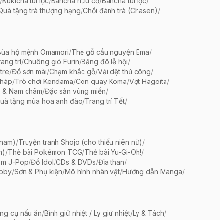
/
Kukicha túi lọc
/
Bancha hữu cơ
/
Bancha túi lọc
/
Quà tặng trà thượng hạng
/
Chổi đánh trà (Chasen)
/
Bùa hộ mệnh Omamori
/
Thẻ gỗ cầu nguyện Ema
/
ang trí
/
Chuông gió Furin
/
Băng đô lễ hội
/
tre
/
Đồ sơn mài
/
Chạm khắc gỗ
/
Vải dệt thủ công
/
pháp
/
Trò chơi Kendama
/
Con quay Koma
/
Vợt Hagoita
/
 & Nam châm
/
Đặc sản vùng miền
/
uà tặng mùa hoa anh đào
/
Trang trí Tết
/
 nam)
/
Truyện tranh Shojo (cho thiếu niên nữ)
/
m)
/
Thẻ bài Pokémon TCG
/
Thẻ bài Yu-Gi-Oh!
/
ẩm J-Pop
/
Đồ Idol
/
CDs & DVDs
/
Đĩa than
/
bby
/
Sơn & Phụ kiện
/
Mô hình nhân vật
/
Hướng dẫn Manga
/
ng cụ nấu ăn
/
Bình giữ nhiệt / Ly giữ nhiệt
/
Ly & Tách
/