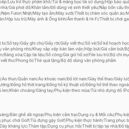
 bếp
/
Lưu trữ thực phẩm khô
/
Túi & màng bọc tái sử dụng
/
Hộp bảo qu
 nhà
/
Giá phơi đồ
/
Khăn tắm
/
Đồ dùng vệ sinh thiết yếu
/
Nắp bồn cầu th
/
Nệm Futon Nhật
/
Máy tạo ẩm
/
Máy sưởi
/
Thiết bị chăm sóc quần áo
/
M
iản
/
Hộp lưu trữ
/
Máy ảnh & Ống kính
/
Âm thanh & Hi-Fi
/
Thiết bị chơi g
t bi
/
Sổ tay
/
Giấy ghi chú
/
Giấy rời
/
Giấy viết thư
/
Sổ vẽ
/
Sổ kế hoạch học
ụ văn phòng nhỏ
/
Khay sắp xếp bàn làm việc
/
Hộp bút
/
Giá cắm bút
/
Bộ
ãn
/
Băng xóa
/
Cặp tài liệu
/
Sổ còng
/
Giá giữ hồ sơ
/
File lưu trữ
/
Bộ chỉ mụ
viết thư
/
Phong bì
/
Thẻ quà tặng
/
Bộ đồ dùng văn phòng phẩm
i
/
Áo thun
/
Quần nam
/
Áo khoác nam
/
Đồ lót nam
/
Giày thể thao
/
Giày lườ
hường
/
Đồng hồ thời trang
/
Đồng hồ kỹ thuật số
/
Đồng hồ thể thao ngoài 
 len
/
Khăn choàng
/
Găng tay
/
Phụ kiện theo mùa
/
Túi nhỏ đựng đồ (P
 sáng
/
Bàn ghế dã ngoại
/
Phụ kiện cắm trại
/
Dụng cụ & Mồi câu
/
Phụ ki
 phục chơi Golf
/
Túi đựng gậy Golf
/
Phụ kiện thực hành
/
Trang phục 
Dây kháng lực
/
Thảm tập
/
Dụng cụ phục hồi
/
Thiết bị tập tại nhà
/
Đồ t