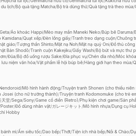
/
Hojicha túi lọc
/
Genmaicha hữu cơ
/
Genmaicha túi lọc
/
Kukicha hữu cơ
 du lịch
/
Bộ quà tặng Matcha
/
Bộ trà dùng thử
/
Quà tặng trà theo mùa
/
Geta
/
Áo khoác Happi
/
Mèo may mắn Maneki Neko
/
Búp bê Daruma
/
o Kamidana
/
Quạt xếp
/
Đèn lồng giấy
/
Tranh treo dạng cuộn
/
Chuông tr
ật giáo
/
Tượng thần Shinto
/
Mặt nạ Noh
/
Mặt nạ quỷ Oni
/
Đồ thủ công 
hật Bản Shodō
/
Tranh cuộn Kakejiku
/
Giấy Washi
/
Bộ bút và mực thư 
cơm
/
Đũa
/
Bộ đồ uống rượu Sake
/
Đĩa phục vụ
/
Chén dĩa nhỏ
/
Móc khóa
 lưu niệm văn hóa
/
Vật phẩm lễ hội búp bê
/
Hàng giới hạn theo mùa
/
Q
 Nendoroid
/
Mô hình hành động
/
Truyện tranh Shonen (cho thiếu niên
h Josei (cho nữ trưởng thành)
/
Truyện tranh Kodomomuke (cho trẻ e
任天堂
/
Sega
/
Sony
/
Game cổ điển (Retro)
/
Phụ kiện chơi game
/
Sản ph
/
Poster
/
Đồ dùng nhân vật
/
ガレージキット
/
Mô hình nhựa
/
Dụng cụ Ho
chí Hobby
 bánh mì
/
Ấm siêu tốc
/
Dao bếp
/
Thớt
/
Tiện ích nhà bếp
/
Nồi & Chảo
/
Dụ