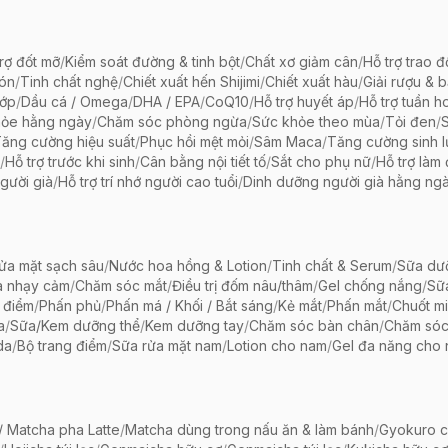
rợ đốt mỡ
/
Kiểm soát đường & tinh bột
/
Chất xơ giảm cân
/
Hỗ trợ trao đ
bón
/
Tinh chất nghệ
/
Chiết xuất hến Shijimi
/
Chiết xuất hàu
/
Giải rượu & 
hớp
/
Dầu cá / Omega
/
DHA / EPA
/
CoQ10
/
Hỗ trợ huyết áp
/
Hỗ trợ tuần h
hỏe hằng ngày
/
Chăm sóc phòng ngừa
/
Sức khỏe theo mùa
/
Tỏi đen
/
ăng cường hiệu suất
/
Phục hồi mệt mỏi
/
Sâm Maca
/
Tăng cường sinh 
/
Hỗ trợ trước khi sinh
/
Cân bằng nội tiết tố
/
Sắt cho phụ nữ
/
Hỗ trợ làm
gười già
/
Hỗ trợ trí nhớ người cao tuổi
/
Dinh dưỡng người già hằng ng
ửa mặt sạch sâu
/
Nước hoa hồng & Lotion
/
Tinh chất & Serum
/
Sữa dưỡ
a nhạy cảm
/
Chăm sóc mắt
/
Điều trị đốm nâu/thâm
/
Gel chống nắng
/
Sữ
 điểm
/
Phấn phủ
/
Phấn má / Khối / Bắt sáng
/
Kẻ mắt
/
Phấn mắt
/
Chuốt mi
a
/
Sữa/Kem dưỡng thể
/
Kem dưỡng tay
/
Chăm sóc bàn chân
/
Chăm só
da
/
Bộ trang điểm
/
Sữa rửa mặt nam
/
Lotion cho nam
/
Gel đa năng cho
 Matcha pha Latte
/
Matcha dùng trong nấu ăn & làm bánh
/
Gyokuro c