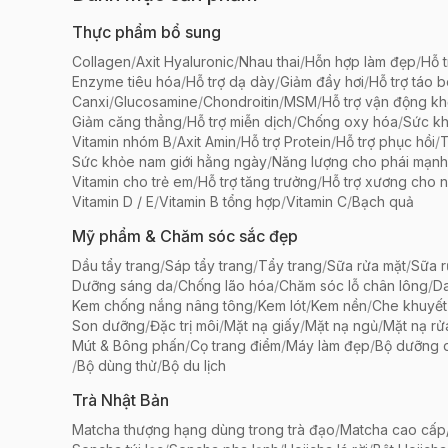
Thực phẩm bổ sung
Collagen
/
Axit Hyaluronic
/
Nhau thai
/
Hỗn hợp làm đẹp
/
Hỗ t
Enzyme tiêu hóa
/
Hỗ trợ dạ dày
/
Giảm đầy hơi
/
Hỗ trợ táo 
Canxi
/
Glucosamine
/
Chondroitin
/
MSM
/
Hỗ trợ vận động k
Giảm căng thẳng
/
Hỗ trợ miễn dịch
/
Chống oxy hóa
/
Sức k
Vitamin nhóm B
/
Axit Amin
/
Hỗ trợ Protein
/
Hỗ trợ phục hồi
/
T
Sức khỏe nam giới hằng ngày
/
Năng lượng cho phái mạnh
Vitamin cho trẻ em
/
Hỗ trợ tăng trưởng
/
Hỗ trợ xương cho n
Vitamin D / E
/
Vitamin B tổng hợp
/
Vitamin C
/
Bạch quả
Mỹ phẩm & Chăm sóc sắc đẹp
Dầu tẩy trang
/
Sáp tẩy trang
/
Tẩy trang
/
Sữa rửa mặt
/
Sữa r
Dưỡng sáng da
/
Chống lão hóa
/
Chăm sóc lỗ chân lông
/
D
Kem chống nắng nâng tông
/
Kem lót
/
Kem nền
/
Che khuyết
Son dưỡng
/
Đặc trị môi
/
Mặt nạ giấy
/
Mặt nạ ngủ
/
Mặt nạ rử
Mút & Bông phấn
/
Cọ trang điểm
/
Máy làm đẹp
/
Bộ dưỡng 
/
Bộ dùng thử
/
Bộ du lịch
Trà Nhật Bản
Matcha thượng hạng dùng trong trà đạo
/
Matcha cao cấp/