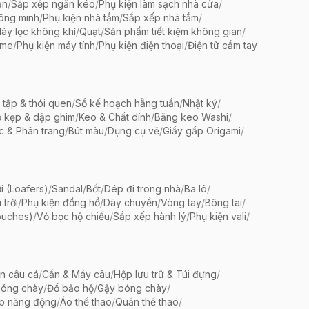
ản
/
Sắp xếp ngăn kéo
/
Phụ kiện làm sạch nhà cửa
/
ông minh
/
Phụ kiện nhà tắm
/
Sắp xếp nhà tắm
/
áy lọc không khí
/
Quạt
/
Sản phẩm tiết kiệm không gian
/
ame
/
Phụ kiện máy tính
/
Phụ kiện điện thoại
/
Điện tử cầm tay
 tập & thói quen
/
Sổ kế hoạch hằng tuần
/
Nhật ký
/
 kẹp & dập ghim
/
Keo & Chất dính
/
Băng keo Washi
/
c & Phân trang
/
Bút màu
/
Dụng cụ vẽ
/
Giấy gấp Origami
/
i (Loafers)
/
Sandal
/
Bốt
/
Dép đi trong nhà
/
Ba lô
/
trời
/
Phụ kiện đồng hồ
/
Dây chuyền
/
Vòng tay
/
Bông tai
/
ouches)
/
Vỏ bọc hộ chiếu
/
Sắp xếp hành lý
/
Phụ kiện vali
/
ện câu cá
/
Cần & Máy câu
/
Hộp lưu trữ & Túi đựng
/
bóng chày
/
Đồ bảo hộ
/
Gậy bóng chày
/
ập năng động
/
Áo thể thao
/
Quần thể thao
/