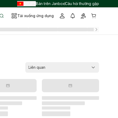
VI
JPY
Bán trên Janbox
Câu hỏi thường gặp
/
/
Tải xuống ứng dụng
Liên quan