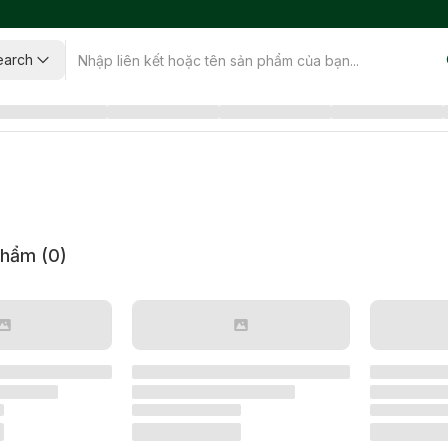
earch
phẩm (
0
)