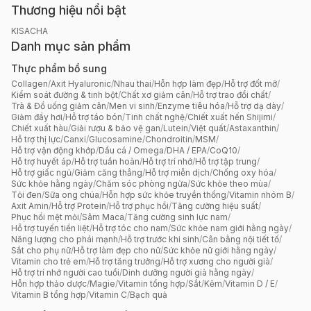
Thương hiệu nổi bật
KISACHA
Danh mục sản phẩm
Thực phẩm bổ sung
Collagen
/
Axit Hyaluronic
/
Nhau thai
/
Hỗn hợp làm đẹp
/
Hỗ trợ đốt mỡ
/
Kiểm soát đường & tinh bột
/
Chất xơ giảm cân
/
Hỗ trợ trao đổi chất
/
Trà & Đồ uống giảm cân
/
Men vi sinh
/
Enzyme tiêu hóa
/
Hỗ trợ dạ dày
/
Giảm đầy hơi
/
Hỗ trợ táo bón
/
Tinh chất nghệ
/
Chiết xuất hến Shijimi
/
Chiết xuất hàu
/
Giải rượu & bảo vệ gan
/
Lutein
/
Việt quất
/
Astaxanthin
/
Hỗ trợ thị lực
/
Canxi
/
Glucosamine
/
Chondroitin
/
MSM
/
Hỗ trợ vận động khớp
/
Dầu cá / Omega
/
DHA / EPA
/
CoQ10
/
Hỗ trợ huyết áp
/
Hỗ trợ tuần hoàn
/
Hỗ trợ trí nhớ
/
Hỗ trợ tập trung
/
Hỗ trợ giấc ngủ
/
Giảm căng thẳng
/
Hỗ trợ miễn dịch
/
Chống oxy hóa
/
Sức khỏe hằng ngày
/
Chăm sóc phòng ngừa
/
Sức khỏe theo mùa
/
Tỏi đen
/
Sữa ong chúa
/
Hỗn hợp sức khỏe truyền thống
/
Vitamin nhóm B
/
Axit Amin
/
Hỗ trợ Protein
/
Hỗ trợ phục hồi
/
Tăng cường hiệu suất
/
Phục hồi mệt mỏi
/
Sâm Maca
/
Tăng cường sinh lực nam
/
Hỗ trợ tuyến tiền liệt
/
Hỗ trợ tóc cho nam
/
Sức khỏe nam giới hằng ngày
/
Năng lượng cho phái mạnh
/
Hỗ trợ trước khi sinh
/
Cân bằng nội tiết tố
/
Sắt cho phụ nữ
/
Hỗ trợ làm đẹp cho nữ
/
Sức khỏe nữ giới hằng ngày
/
Vitamin cho trẻ em
/
Hỗ trợ tăng trưởng
/
Hỗ trợ xương cho người già
/
Hỗ trợ trí nhớ người cao tuổi
/
Dinh dưỡng người già hằng ngày
/
Hỗn hợp thảo dược
/
Magie
/
Vitamin tổng hợp
/
Sắt
/
Kẽm
/
Vitamin D / E
/
Vitamin B tổng hợp
/
Vitamin C
/
Bạch quả