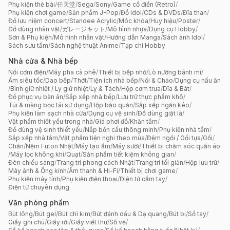
Phụ kiện thẻ bài
/
任天堂
/
Sega
/
Sony
/
Game cổ điển (Retro)
/
Phụ kiện chơi game
/
Sản phẩm J-Pop
/
Đồ Idol
/
CDs & DVDs
/
Đĩa than
/
Đồ lưu niệm concert
/
Standee Acrylic
/
Móc khóa
/
Huy hiệu
/
Poster
/
Đồ dùng nhân vật
/
ガレージキット
/
Mô hình nhựa
/
Dụng cụ Hobby
/
Sơn & Phụ kiện
/
Mô hình nhân vật
/
Hướng dẫn Manga
/
Sách ảnh Idol
/
Sách sưu tầm
/
Sách nghệ thuật Anime
/
Tạp chí Hobby
Nhà cửa & Nhà bếp
Nồi cơm điện
/
Máy pha cà phê
/
Thiết bị bếp nhỏ
/
Lò nướng bánh mì
/
Ấm siêu tốc
/
Dao bếp
/
Thớt
/
Tiện ích nhà bếp
/
Nồi & Chảo
/
Dụng cụ nấu ăn
/
Bình giữ nhiệt / Ly giữ nhiệt
/
Ly & Tách
/
Hộp cơm trưa
/
Dĩa & Bát
/
Đồ phục vụ bàn ăn
/
Sắp xếp nhà bếp
/
Lưu trữ thực phẩm khô
/
Túi & màng bọc tái sử dụng
/
Hộp bảo quản
/
Sắp xếp ngăn kéo
/
Phụ kiện làm sạch nhà cửa
/
Dụng cụ vệ sinh
/
Đồ dùng giặt là
/
Vật phẩm thiết yếu trong nhà
/
Giá phơi đồ
/
Khăn tắm
/
Đồ dùng vệ sinh thiết yếu
/
Nắp bồn cầu thông minh
/
Phụ kiện nhà tắm
/
Sắp xếp nhà tắm
/
Vật phẩm tiện nghi theo mùa
/
Đệm ngồi / Gối tựa
/
Gối
/
Chăn
/
Nệm Futon Nhật
/
Máy tạo ẩm
/
Máy sưởi
/
Thiết bị chăm sóc quần áo
/
Máy lọc không khí
/
Quạt
/
Sản phẩm tiết kiệm không gian
/
Đèn chiếu sáng
/
Trang trí phong cách Nhật
/
Trang trí tối giản
/
Hộp lưu trữ
/
Máy ảnh & Ống kính
/
Âm thanh & Hi-Fi
/
Thiết bị chơi game
/
Phụ kiện máy tính
/
Phụ kiện điện thoại
/
Điện tử cầm tay
/
Điện tử chuyên dụng
Văn phòng phẩm
Bút lông
/
Bút gel
/
Bút chì kim
/
Bút đánh dấu & Dạ quang
/
Bút bi
/
Sổ tay
/
Giấy ghi chú
/
Giấy rời
/
Giấy viết thư
/
Sổ vẽ
/