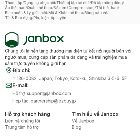
Thảm tập
/
Dụng cụ phục hồi
/
Thiết bị tập tại nhà
/
Đồ tập năng động
/
Áo thể thao
/
Quần thể thao
/
Đồ nén (Compression)
/
Tất thể thao
/
Bình nước & Ly giữ nhiệt
/
Mũ & Khăn thể thao
/
Băng bảo vệ
/
Túi & Bao đựng
/
Phụ kiện tập luyện
Chúng tôi là nền tảng thương mại điện tử kết nối người bán với
người mua, cung cấp sản phẩm đa dạng và trải nghiệm mua
sắm trực tuyến không giới hạn.
Địa chỉ
:
〒136-0082, Japan, Tokyo, Koto-ku, Shinkiba 3-5-6, 5F
E-mail
:
Hỗ trợ
:
support@janbox.com
Hợp tác
:
partnership@ezbuy.jp
Hỗ trợ khách hàng
Tìm hiểu về Janbox
Liên hệ chúng tôi
Về Janbox
Trung tâm hỗ trợ
Blog