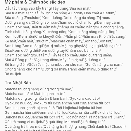
Mỹ phẩm & Chăm sóc sắc đẹp
Dầu tẩy trang
/
Sáp tẩy trang
/
Tẩy trang
/
Sữa rửa mặt
/
Sữa rửa mặt sạch sâu
/
Nước hoa hồng & Lotion
/
Tinh chất & Serum
/
Sữa dưỡng (Emulsion)
/
Kem dưỡng
/
Gel dưỡng đa năng
/
Trị mụn
/
Dưỡng sáng da
/
Chống lão hóa
/
Chăm sóc lỗ chân lông
/
Da nhạy cảm
/
Chăm sóc mắt
/
Điều trị đốm nâu/thâm
/
Gel chống nắng
/
Sữa chống nắng
/
Tinh chất chống nắng
/
Xịt chống nắng
/
Kem chống nắng nâng tông
/
Kem lót
/
Kem nền
/
Che khuyết điểm
/
Phấn phủ
/
Phấn má / Khối / Bắt sáng
/
Kẻ mắt
/
Phấn mắt
/
Chuốt mi
/
Mascara chân mày
/
Son thỏi
/
Son tint
/
Son bóng
/
Son dưỡng
/
Đặc trị môi
/
Mặt nạ giấy
/
Mặt nạ ngủ
/
Mặt nạ rửa
/
Sữa/Kem dưỡng thể
/
Kem dưỡng tay
/
Chăm sóc bàn chân
/
Chăm sóc móng
/
Sữa tắm / Tẩy tế bào chết
/
Dụng cụ trang điểm
/
Mút & Bông phấn
/
Cọ trang điểm
/
Máy làm đẹp
/
Bộ dưỡng da
/
Bộ trang điểm
/
Sữa rửa mặt nam
/
Lotion cho nam
/
Gel đa năng cho nam
/
Chống nắng cho nam
/
Dưỡng da mini
/
Trang điểm mini
/
Bộ dùng thử
/
Bộ du lịch
Trà Nhật Bản
Matcha thượng hạng dùng trong trà đạo
/
Matcha cao cấp/ Matcha pha Latte
/
Matcha dùng trong nấu ăn & làm bánh
/
Gyokuro cao cấp
/
Gyokuro hữu cơ
/
Gyokuro túi lọc
/
Sencha hữu cơ
/
Sencha túi lọc
/
Sencha pha lạnh
/
Hojicha lá rời
/
Bột Hojicha
/
Hojicha túi lọc
/
Genmaicha hữu cơ
/
Genmaicha túi lọc
/
Kukicha hữu cơ
/
Kukicha túi lọc
/
Bancha hữu cơ
/
Bancha túi lọc
/
Trà túi lọc hỗn hợp
/
Trà hòa tan
/
Trà ủ lạnh
/
Gói trà mang đi du lịch
/
Bộ quà tặng Matcha
/
Bộ trà dùng thử
/
Quà tặng trà theo mùa
/
Quà tặng trà thượng hạng
/
Chổi đánh trà (Chasen)