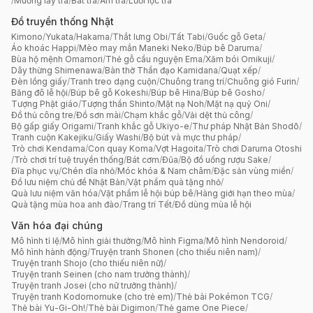
/
Muỗng lấy trà
/
Bát trà
/
Ấm trà
/
Lưới lọc trà
Đồ truyền thống Nhật
Kimono
/
Yukata
/
Hakama
/
Thắt lưng Obi
/
Tất Tabi
/
Guốc gỗ Geta
/
Áo khoác Happi
/
Mèo may mắn Maneki Neko
/
Búp bê Daruma
/
Bùa hộ mệnh Omamori
/
Thẻ gỗ cầu nguyện Ema
/
Xăm bói Omikuji
/
Dây thừng Shimenawa
/
Bàn thờ Thần đạo Kamidana
/
Quạt xếp
/
Đèn lồng giấy
/
Tranh treo dạng cuộn
/
Chuông trang trí
/
Chuông gió Furin
/
Băng đô lễ hội
/
Búp bê gỗ Kokeshi
/
Búp bê Hina
/
Búp bê Gosho
/
Tượng Phật giáo
/
Tượng thần Shinto
/
Mặt nạ Noh
/
Mặt nạ quỷ Oni
/
Đồ thủ công tre
/
Đồ sơn mài
/
Chạm khắc gỗ
/
Vải dệt thủ công
/
Bộ gấp giấy Origami
/
Tranh khắc gỗ Ukiyo-e
/
Thư pháp Nhật Bản Shodō
/
Tranh cuộn Kakejiku
/
Giấy Washi
/
Bộ bút và mực thư pháp
/
Trò chơi Kendama
/
Con quay Koma
/
Vợt Hagoita
/
Trò chơi Daruma Otoshi
/
Trò chơi trí tuệ truyền thống
/
Bát cơm
/
Đũa
/
Bộ đồ uống rượu Sake
/
Đĩa phục vụ
/
Chén dĩa nhỏ
/
Móc khóa & Nam châm
/
Đặc sản vùng miền
/
Đồ lưu niệm chủ đề Nhật Bản
/
Vật phẩm quà tặng nhỏ
/
Quà lưu niệm văn hóa
/
Vật phẩm lễ hội búp bê
/
Hàng giới hạn theo mùa
/
Quà tặng mùa hoa anh đào
/
Trang trí Tết
/
Đồ dùng mùa lễ hội
Văn hóa đại chúng
Mô hình tỉ lệ
/
Mô hình giải thưởng
/
Mô hình Figma
/
Mô hình Nendoroid
/
Mô hình hành động
/
Truyện tranh Shonen (cho thiếu niên nam)
/
Truyện tranh Shojo (cho thiếu niên nữ)
/
Truyện tranh Seinen (cho nam trưởng thành)
/
Truyện tranh Josei (cho nữ trưởng thành)
/
Truyện tranh Kodomomuke (cho trẻ em)
/
Thẻ bài Pokémon TCG
/
Thẻ bài Yu-Gi-Oh!
/
Thẻ bài Digimon
/
Thẻ game One Piece
/