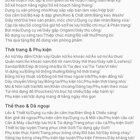
Sổ kế hoạch học tập & thói quen
/
Sổ kế hoạch hằng tuần
/
Nhật ký
/
Sổ kế hoạch hằng ngày
/
Sổ kế hoạch hằng tháng
/
Dụng cụ văn phòng nhỏ
/
Khay sắp xếp bàn làm việc
/
Hộp bút
/
Giá cắm bút
/
Bộ kẹp & dập ghim
/
Keo & Chất dính
/
Băng keo Washi
/
Giấy nhớ
/
Giá treo sản phẩm, móc chữ U
/
Dụng cụ dán nhãn
/
Băng xóa
/
Cặp tài liệu
/
Sổ còng
/
Giá giữ hồ sơ
/
File lưu trữ
/
Bộ chỉ mục & Phân trang
/
Bút màu
/
Dụng cụ vẽ
/
Giấy gấp Origami
/
Giấy thủ công
/
Bộ dụng cụ sáng tạo
/
Thiệp chúc mừng
/
Bộ viết thư
/
Phong bì
/
Thẻ quà tặng
/
Bộ đồ dùng văn phòng phẩm
Thời trang & Phụ kiện
Áo nữ
/
Váy đầm
/
Chân váy
/
Quần nữ
/
Áo khoác nữ
/
Áo sơ mi
/
Áo thun
/
Quần nam
/
Áo khoác nam
/
Đồ lót nam
/
Giày thể thao
/
Giày lười (Loafers)
/
Sandal
/
Bốt
/
Dép đi trong nhà
/
Ba lô
/
Túi đeo vai
/
Túi Tote
/
Ví tiền
/
Ví đựng xu
/
Đồng hồ thông thường
/
Đồng hồ thời trang
/
Đồng hồ kỹ thuật số
/
Đồng hồ thể thao ngoài trời
/
Phụ kiện đồng hồ
/
Dây chuyền
/
Vòng tay
/
Bông tai
/
Phụ kiện tóc
/
Phụ kiện thời trang nhỏ
/
Mũ & Nón lưỡi trai
/
Mũ len
/
Khăn choàng
/
Găng tay
/
Phụ kiện theo mùa
/
Túi nhỏ đựng đồ (Pouches)
/
Vỏ bọc hộ chiếu
/
Sắp xếp hành lý
/
Phụ kiện vali
/
Vật dụng mang đi hằng ngày nhỏ gọn
Thể thao & Dã ngoại
Lều & Thiết bị
/
Dụng cụ nấu ăn cắm trại
/
Đèn lồng & Chiếu sáng
/
Bàn ghế dã ngoại
/
Phụ kiện cắm trại
/
Dụng cụ & Mồi câu
/
Phụ kiện câu cá
/
Cần & Máy câu
/
Hộp lưu trữ & Túi đựng
/
Trang phục câu cá
/
Phụ kiện Golf
/
Thiết bị tập luyện
/
Trang phục chơi Golf
/
Túi đựng gậy Golf
/
Phụ kiện thực hành
/
Trang phục bóng chày
/
Đồ bảo hộ
/
Gậy bóng chày
/
Găng tay bóng chày
/
Phụ kiện tập luyện
/
Phụ kiện Fitness
/
Dây kháng lực
/