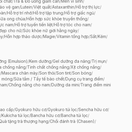
ổi chất
/
Trà & Đồ uống giảm cân
/
Men vi sinh
/
bảo vệ gan
/
Lutein
/
Việt quất
/
Astaxanthin
/
Hỗ trợ thị lực
/
oàn
/
Hỗ trợ trí nhớ
/
Hỗ trợ tập trung
/
Hỗ trợ giấc ngủ
/
Sữa ong chúa
/
Hỗn hợp sức khỏe truyền thống
/
lực nam
/
Hỗ trợ tuyến tiền liệt
/
Hỗ trợ tóc cho nam
/
 đẹp cho nữ
/
Sức khỏe nữ giới hằng ngày
/
ày
/
Hỗn hợp thảo dược
/
Magie
/
Vitamin tổng hợp
/
Sắt
/
Kẽm
/
ng (Emulsion)
/
Kem dưỡng
/
Gel dưỡng đa năng
/
Trị mụn
/
a chống nắng
/
Tinh chất chống nắng
/
Xịt chống nắng
/
/
Mascara chân mày
/
Son thỏi
/
Son tint
/
Son bóng
/
c móng
/
Sữa tắm / Tẩy tế bào chết
/
Dụng cụ trang điểm
/
 nam
/
Chống nắng cho nam
/
Dưỡng da mini
/
Trang điểm mini
ao cấp
/
Gyokuro hữu cơ
/
Gyokuro túi lọc
/
Sencha hữu cơ
/
/
Kukicha túi lọc
/
Bancha hữu cơ
/
Bancha túi lọc
/
Quà tặng trà thượng hạng
/
Chổi đánh trà (Chasen)
/