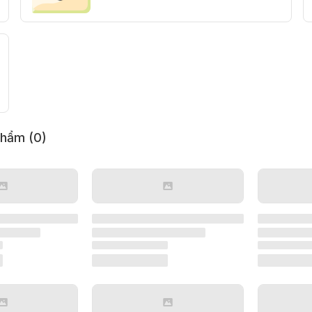
phẩm (
0
)