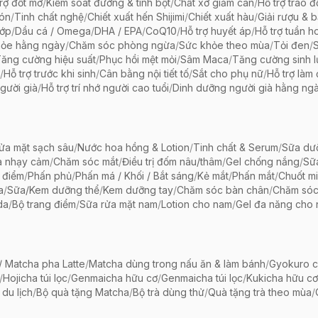
rợ đốt mỡ
/
Kiểm soát đường & tinh bột
/
Chất xơ giảm cân
/
Hỗ trợ trao đ
bón
/
Tinh chất nghệ
/
Chiết xuất hến Shijimi
/
Chiết xuất hàu
/
Giải rượu & 
hớp
/
Dầu cá / Omega
/
DHA / EPA
/
CoQ10
/
Hỗ trợ huyết áp
/
Hỗ trợ tuần h
hỏe hằng ngày
/
Chăm sóc phòng ngừa
/
Sức khỏe theo mùa
/
Tỏi đen
/
ăng cường hiệu suất
/
Phục hồi mệt mỏi
/
Sâm Maca
/
Tăng cường sinh 
/
Hỗ trợ trước khi sinh
/
Cân bằng nội tiết tố
/
Sắt cho phụ nữ
/
Hỗ trợ làm
gười già
/
Hỗ trợ trí nhớ người cao tuổi
/
Dinh dưỡng người già hằng ng
ửa mặt sạch sâu
/
Nước hoa hồng & Lotion
/
Tinh chất & Serum
/
Sữa dưỡ
a nhạy cảm
/
Chăm sóc mắt
/
Điều trị đốm nâu/thâm
/
Gel chống nắng
/
Sữ
 điểm
/
Phấn phủ
/
Phấn má / Khối / Bắt sáng
/
Kẻ mắt
/
Phấn mắt
/
Chuốt mi
a
/
Sữa/Kem dưỡng thể
/
Kem dưỡng tay
/
Chăm sóc bàn chân
/
Chăm só
da
/
Bộ trang điểm
/
Sữa rửa mặt nam
/
Lotion cho nam
/
Gel đa năng cho
 Matcha pha Latte
/
Matcha dùng trong nấu ăn & làm bánh
/
Gyokuro c
/
Hojicha túi lọc
/
Genmaicha hữu cơ
/
Genmaicha túi lọc
/
Kukicha hữu cơ
 du lịch
/
Bộ quà tặng Matcha
/
Bộ trà dùng thử
/
Quà tặng trà theo mùa
/