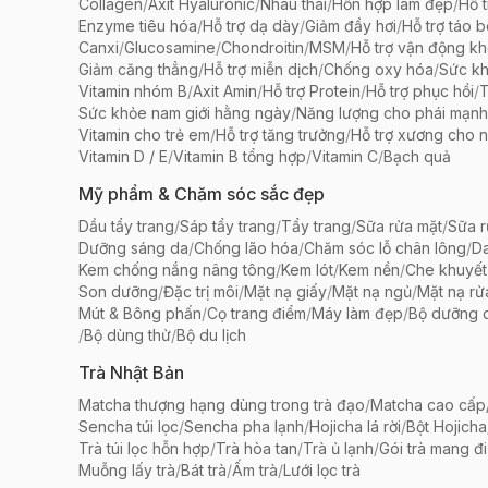
Collagen
/
Axit Hyaluronic
/
Nhau thai
/
Hỗn hợp làm đẹp
/
Hỗ t
Enzyme tiêu hóa
/
Hỗ trợ dạ dày
/
Giảm đầy hơi
/
Hỗ trợ táo 
Canxi
/
Glucosamine
/
Chondroitin
/
MSM
/
Hỗ trợ vận động k
Giảm căng thẳng
/
Hỗ trợ miễn dịch
/
Chống oxy hóa
/
Sức k
Vitamin nhóm B
/
Axit Amin
/
Hỗ trợ Protein
/
Hỗ trợ phục hồi
/
T
Sức khỏe nam giới hằng ngày
/
Năng lượng cho phái mạnh
Vitamin cho trẻ em
/
Hỗ trợ tăng trưởng
/
Hỗ trợ xương cho n
Vitamin D / E
/
Vitamin B tổng hợp
/
Vitamin C
/
Bạch quả
Mỹ phẩm & Chăm sóc sắc đẹp
Dầu tẩy trang
/
Sáp tẩy trang
/
Tẩy trang
/
Sữa rửa mặt
/
Sữa r
Dưỡng sáng da
/
Chống lão hóa
/
Chăm sóc lỗ chân lông
/
D
Kem chống nắng nâng tông
/
Kem lót
/
Kem nền
/
Che khuyết
Son dưỡng
/
Đặc trị môi
/
Mặt nạ giấy
/
Mặt nạ ngủ
/
Mặt nạ rử
Mút & Bông phấn
/
Cọ trang điểm
/
Máy làm đẹp
/
Bộ dưỡng 
/
Bộ dùng thử
/
Bộ du lịch
Trà Nhật Bản
Matcha thượng hạng dùng trong trà đạo
/
Matcha cao cấp/
Sencha túi lọc
/
Sencha pha lạnh
/
Hojicha lá rời
/
Bột Hojicha
Trà túi lọc hỗn hợp
/
Trà hòa tan
/
Trà ủ lạnh
/
Gói trà mang đi
Muỗng lấy trà
/
Bát trà
/
Ấm trà
/
Lưới lọc trà