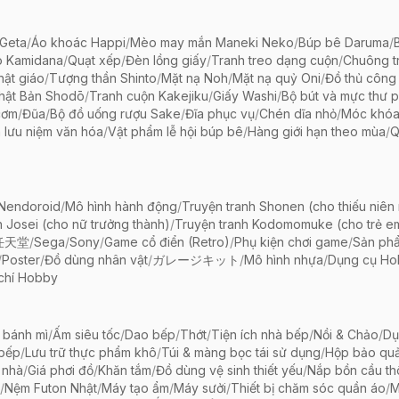
Geta
/
Áo khoác Happi
/
Mèo may mắn Maneki Neko
/
Búp bê Daruma
/
o Kamidana
/
Quạt xếp
/
Đèn lồng giấy
/
Tranh treo dạng cuộn
/
Chuông tr
ật giáo
/
Tượng thần Shinto
/
Mặt nạ Noh
/
Mặt nạ quỷ Oni
/
Đồ thủ công 
hật Bản Shodō
/
Tranh cuộn Kakejiku
/
Giấy Washi
/
Bộ bút và mực thư 
cơm
/
Đũa
/
Bộ đồ uống rượu Sake
/
Đĩa phục vụ
/
Chén dĩa nhỏ
/
Móc khóa
 lưu niệm văn hóa
/
Vật phẩm lễ hội búp bê
/
Hàng giới hạn theo mùa
/
Q
 Nendoroid
/
Mô hình hành động
/
Truyện tranh Shonen (cho thiếu niên
h Josei (cho nữ trưởng thành)
/
Truyện tranh Kodomomuke (cho trẻ e
任天堂
/
Sega
/
Sony
/
Game cổ điển (Retro)
/
Phụ kiện chơi game
/
Sản ph
/
Poster
/
Đồ dùng nhân vật
/
ガレージキット
/
Mô hình nhựa
/
Dụng cụ Ho
chí Hobby
 bánh mì
/
Ấm siêu tốc
/
Dao bếp
/
Thớt
/
Tiện ích nhà bếp
/
Nồi & Chảo
/
Dụ
 bếp
/
Lưu trữ thực phẩm khô
/
Túi & màng bọc tái sử dụng
/
Hộp bảo qu
 nhà
/
Giá phơi đồ
/
Khăn tắm
/
Đồ dùng vệ sinh thiết yếu
/
Nắp bồn cầu th
/
Nệm Futon Nhật
/
Máy tạo ẩm
/
Máy sưởi
/
Thiết bị chăm sóc quần áo
/
M