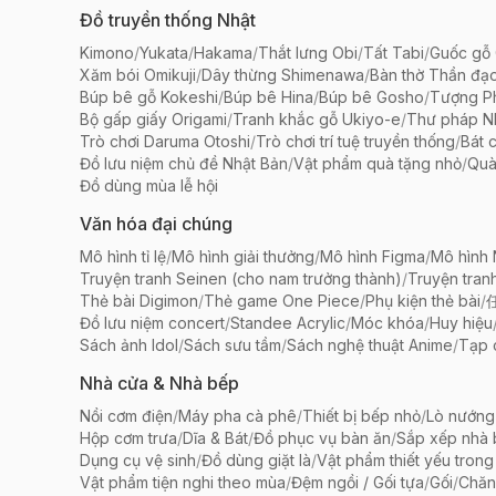
Đồ truyền thống Nhật
Kimono
/
Yukata
/
Hakama
/
Thắt lưng Obi
/
Tất Tabi
/
Guốc gỗ 
Xăm bói Omikuji
/
Dây thừng Shimenawa
/
Bàn thờ Thần đạ
Búp bê gỗ Kokeshi
/
Búp bê Hina
/
Búp bê Gosho
/
Tượng Ph
Bộ gấp giấy Origami
/
Tranh khắc gỗ Ukiyo-e
/
Thư pháp N
Trò chơi Daruma Otoshi
/
Trò chơi trí tuệ truyền thống
/
Bát 
Đồ lưu niệm chủ đề Nhật Bản
/
Vật phẩm quà tặng nhỏ
/
Quà
Đồ dùng mùa lễ hội
Văn hóa đại chúng
Mô hình tỉ lệ
/
Mô hình giải thưởng
/
Mô hình Figma
/
Mô hình
Truyện tranh Seinen (cho nam trưởng thành)
/
Truyện tran
Thẻ bài Digimon
/
Thẻ game One Piece
/
Phụ kiện thẻ bài
/
Đồ lưu niệm concert
/
Standee Acrylic
/
Móc khóa
/
Huy hiệu
Sách ảnh Idol
/
Sách sưu tầm
/
Sách nghệ thuật Anime
/
Tạp 
Nhà cửa & Nhà bếp
Nồi cơm điện
/
Máy pha cà phê
/
Thiết bị bếp nhỏ
/
Lò nướng
Hộp cơm trưa
/
Dĩa & Bát
/
Đồ phục vụ bàn ăn
/
Sắp xếp nhà
Dụng cụ vệ sinh
/
Đồ dùng giặt là
/
Vật phẩm thiết yếu trong
Vật phẩm tiện nghi theo mùa
/
Đệm ngồi / Gối tựa
/
Gối
/
Chăn