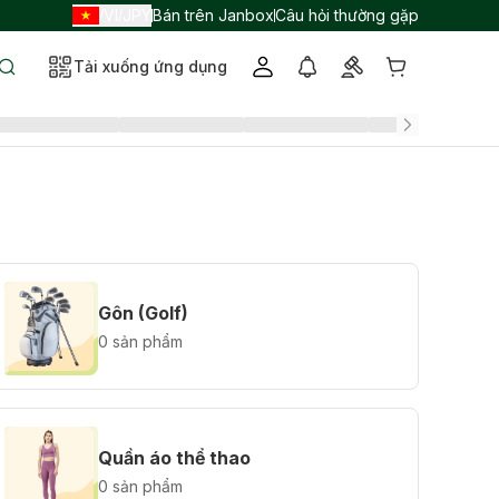
VI
JPY
Bán trên Janbox
Câu hỏi thường gặp
/
/
Tải xuống ứng dụng
Gôn (Golf)
0 sản phẩm
Quần áo thể thao
0 sản phẩm