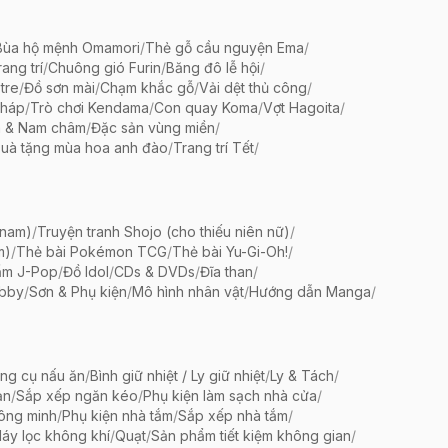
Bùa hộ mệnh Omamori
/
Thẻ gỗ cầu nguyện Ema
/
ang trí
/
Chuông gió Furin
/
Băng đô lễ hội
/
tre
/
Đồ sơn mài
/
Chạm khắc gỗ
/
Vải dệt thủ công
/
pháp
/
Trò chơi Kendama
/
Con quay Koma
/
Vợt Hagoita
/
 & Nam châm
/
Đặc sản vùng miền
/
uà tặng mùa hoa anh đào
/
Trang trí Tết
/
 nam)
/
Truyện tranh Shojo (cho thiếu niên nữ)
/
m)
/
Thẻ bài Pokémon TCG
/
Thẻ bài Yu-Gi-Oh!
/
ẩm J-Pop
/
Đồ Idol
/
CDs & DVDs
/
Đĩa than
/
bby
/
Sơn & Phụ kiện
/
Mô hình nhân vật
/
Hướng dẫn Manga
/
ng cụ nấu ăn
/
Bình giữ nhiệt / Ly giữ nhiệt
/
Ly & Tách
/
ản
/
Sắp xếp ngăn kéo
/
Phụ kiện làm sạch nhà cửa
/
ông minh
/
Phụ kiện nhà tắm
/
Sắp xếp nhà tắm
/
áy lọc không khí
/
Quạt
/
Sản phẩm tiết kiệm không gian
/