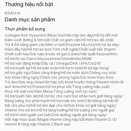
Thương hiệu nổi bật
KISACHA
Danh mục sản phẩm
Thực phẩm bổ sung
Collagen
/
Axit Hyaluronic
/
Nhau thai
/
Hỗn hợp làm đẹp
/
Hỗ trợ đốt mỡ
/
Kiểm soát đường & tinh bột
/
Chất xơ giảm cân
/
Hỗ trợ trao đổi chất
/
Trà & Đồ uống giảm cân
/
Men vi sinh
/
Enzyme tiêu hóa
/
Hỗ trợ dạ dày
/
Giảm đầy hơi
/
Hỗ trợ táo bón
/
Tinh chất nghệ
/
Chiết xuất hến Shijimi
/
Chiết xuất hàu
/
Giải rượu & bảo vệ gan
/
Lutein
/
Việt quất
/
Astaxanthin
/
Hỗ trợ thị lực
/
Canxi
/
Glucosamine
/
Chondroitin
/
MSM
/
Hỗ trợ vận động khớp
/
Dầu cá / Omega
/
DHA / EPA
/
CoQ10
/
Hỗ trợ huyết áp
/
Hỗ trợ tuần hoàn
/
Hỗ trợ trí nhớ
/
Hỗ trợ tập trung
/
Hỗ trợ giấc ngủ
/
Giảm căng thẳng
/
Hỗ trợ miễn dịch
/
Chống oxy hóa
/
Sức khỏe hằng ngày
/
Chăm sóc phòng ngừa
/
Sức khỏe theo mùa
/
Tỏi đen
/
Sữa ong chúa
/
Hỗn hợp sức khỏe truyền thống
/
Vitamin nhóm B
/
Axit Amin
/
Hỗ trợ Protein
/
Hỗ trợ phục hồi
/
Tăng cường hiệu suất
/
Phục hồi mệt mỏi
/
Sâm Maca
/
Tăng cường sinh lực nam
/
Hỗ trợ tuyến tiền liệt
/
Hỗ trợ tóc cho nam
/
Sức khỏe nam giới hằng ngày
/
Năng lượng cho phái mạnh
/
Hỗ trợ trước khi sinh
/
Cân bằng nội tiết tố
/
Sắt cho phụ nữ
/
Hỗ trợ làm đẹp cho nữ
/
Sức khỏe nữ giới hằng ngày
/
Vitamin cho trẻ em
/
Hỗ trợ tăng trưởng
/
Hỗ trợ xương cho người già
/
Hỗ trợ trí nhớ người cao tuổi
/
Dinh dưỡng người già hằng ngày
/
Hỗn hợp thảo dược
/
Magie
/
Vitamin tổng hợp
/
Sắt
/
Kẽm
/
Vitamin D / E
/
Vitamin B tổng hợp
/
Vitamin C
/
Bạch quả