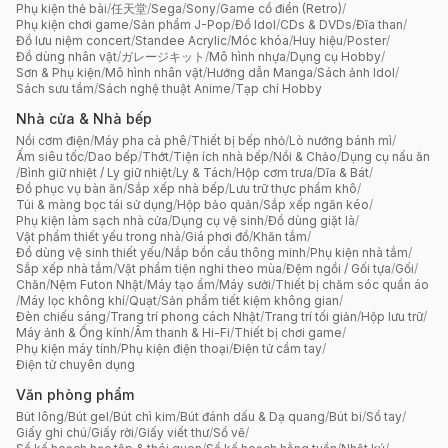
Phụ kiện thẻ bài
/
任天堂
/
Sega
/
Sony
/
Game cổ điển (Retro)
/
Phụ kiện chơi game
/
Sản phẩm J-Pop
/
Đồ Idol
/
CDs & DVDs
/
Đĩa than
/
Đồ lưu niệm concert
/
Standee Acrylic
/
Móc khóa
/
Huy hiệu
/
Poster
/
Đồ dùng nhân vật
/
ガレージキット
/
Mô hình nhựa
/
Dụng cụ Hobby
/
Sơn & Phụ kiện
/
Mô hình nhân vật
/
Hướng dẫn Manga
/
Sách ảnh Idol
/
Sách sưu tầm
/
Sách nghệ thuật Anime
/
Tạp chí Hobby
Nhà cửa & Nhà bếp
Nồi cơm điện
/
Máy pha cà phê
/
Thiết bị bếp nhỏ
/
Lò nướng bánh mì
/
Ấm siêu tốc
/
Dao bếp
/
Thớt
/
Tiện ích nhà bếp
/
Nồi & Chảo
/
Dụng cụ nấu ăn
/
Bình giữ nhiệt / Ly giữ nhiệt
/
Ly & Tách
/
Hộp cơm trưa
/
Dĩa & Bát
/
Đồ phục vụ bàn ăn
/
Sắp xếp nhà bếp
/
Lưu trữ thực phẩm khô
/
Túi & màng bọc tái sử dụng
/
Hộp bảo quản
/
Sắp xếp ngăn kéo
/
Phụ kiện làm sạch nhà cửa
/
Dụng cụ vệ sinh
/
Đồ dùng giặt là
/
Vật phẩm thiết yếu trong nhà
/
Giá phơi đồ
/
Khăn tắm
/
Đồ dùng vệ sinh thiết yếu
/
Nắp bồn cầu thông minh
/
Phụ kiện nhà tắm
/
Sắp xếp nhà tắm
/
Vật phẩm tiện nghi theo mùa
/
Đệm ngồi / Gối tựa
/
Gối
/
Chăn
/
Nệm Futon Nhật
/
Máy tạo ẩm
/
Máy sưởi
/
Thiết bị chăm sóc quần áo
/
Máy lọc không khí
/
Quạt
/
Sản phẩm tiết kiệm không gian
/
Đèn chiếu sáng
/
Trang trí phong cách Nhật
/
Trang trí tối giản
/
Hộp lưu trữ
/
Máy ảnh & Ống kính
/
Âm thanh & Hi-Fi
/
Thiết bị chơi game
/
Phụ kiện máy tính
/
Phụ kiện điện thoại
/
Điện tử cầm tay
/
Điện tử chuyên dụng
Văn phòng phẩm
Bút lông
/
Bút gel
/
Bút chì kim
/
Bút đánh dấu & Dạ quang
/
Bút bi
/
Sổ tay
/
Giấy ghi chú
/
Giấy rời
/
Giấy viết thư
/
Sổ vẽ
/