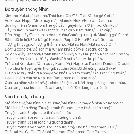
/
Muỗng lấy trà
/
Bát trà
/
Ấm trà
/
Lưới lọc trà
Đồ truyền thống Nhật
Kimono
/
Yukata
/
Hakama
/
Thắt lưng Obi
/
Tất Tabi
/
Guốc gỗ Geta
/
Áo khoác Happi
/
Mèo may mắn Maneki Neko
/
Búp bê Daruma
/
Bùa hộ mệnh Omamori
/
Thẻ gỗ cầu nguyện Ema
/
Xăm bói Omikuji
/
Dây thừng Shimenawa
/
Bàn thờ Thần đạo Kamidana
/
Quạt xếp
/
Đèn lồng giấy
/
Tranh treo dạng cuộn
/
Chuông trang trí
/
Chuông gió Furin
/
Băng đô lễ hội
/
Búp bê gỗ Kokeshi
/
Búp bê Hina
/
Búp bê Gosho
/
Tượng Phật giáo
/
Tượng thần Shinto
/
Mặt nạ Noh
/
Mặt nạ quỷ Oni
/
Đồ thủ công tre
/
Đồ sơn mài
/
Chạm khắc gỗ
/
Vải dệt thủ công
/
Bộ gấp giấy Origami
/
Tranh khắc gỗ Ukiyo-e
/
Thư pháp Nhật Bản Shodō
/
Tranh cuộn Kakejiku
/
Giấy Washi
/
Bộ bút và mực thư pháp
/
Trò chơi Kendama
/
Con quay Koma
/
Vợt Hagoita
/
Trò chơi Daruma Otoshi
/
Trò chơi trí tuệ truyền thống
/
Bát cơm
/
Đũa
/
Bộ đồ uống rượu Sake
/
Đĩa phục vụ
/
Chén dĩa nhỏ
/
Móc khóa & Nam châm
/
Đặc sản vùng miền
/
Đồ lưu niệm chủ đề Nhật Bản
/
Vật phẩm quà tặng nhỏ
/
Quà lưu niệm văn hóa
/
Vật phẩm lễ hội búp bê
/
Hàng giới hạn theo mùa
/
Quà tặng mùa hoa anh đào
/
Trang trí Tết
/
Đồ dùng mùa lễ hội
Văn hóa đại chúng
Mô hình tỉ lệ
/
Mô hình giải thưởng
/
Mô hình Figma
/
Mô hình Nendoroid
/
Mô hình hành động
/
Truyện tranh Shonen (cho thiếu niên nam)
/
Truyện tranh Shojo (cho thiếu niên nữ)
/
Truyện tranh Seinen (cho nam trưởng thành)
/
Truyện tranh Josei (cho nữ trưởng thành)
/
Truyện tranh Kodomomuke (cho trẻ em)
/
Thẻ bài Pokémon TCG
/
Thẻ bài Yu-Gi-Oh!
/
Thẻ bài Digimon
/
Thẻ game One Piece
/