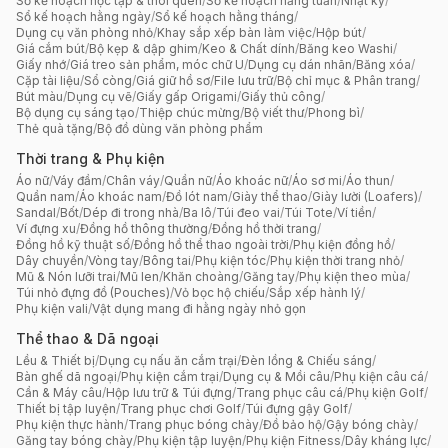
Sổ kế hoạch học tập & thói quen
/
Sổ kế hoạch hằng tuần
/
Nhật ký
/
Sổ kế hoạch hằng ngày
/
Sổ kế hoạch hằng tháng
/
Dụng cụ văn phòng nhỏ
/
Khay sắp xếp bàn làm việc
/
Hộp bút
/
Giá cắm bút
/
Bộ kẹp & dập ghim
/
Keo & Chất dính
/
Băng keo Washi
/
Giấy nhớ
/
Giá treo sản phẩm, móc chữ U
/
Dụng cụ dán nhãn
/
Băng xóa
/
Cặp tài liệu
/
Sổ còng
/
Giá giữ hồ sơ
/
File lưu trữ
/
Bộ chỉ mục & Phân trang
/
Bút màu
/
Dụng cụ vẽ
/
Giấy gấp Origami
/
Giấy thủ công
/
Bộ dụng cụ sáng tạo
/
Thiệp chúc mừng
/
Bộ viết thư
/
Phong bì
/
Thẻ quà tặng
/
Bộ đồ dùng văn phòng phẩm
Thời trang & Phụ kiện
Áo nữ
/
Váy đầm
/
Chân váy
/
Quần nữ
/
Áo khoác nữ
/
Áo sơ mi
/
Áo thun
/
Quần nam
/
Áo khoác nam
/
Đồ lót nam
/
Giày thể thao
/
Giày lười (Loafers)
/
Sandal
/
Bốt
/
Dép đi trong nhà
/
Ba lô
/
Túi đeo vai
/
Túi Tote
/
Ví tiền
/
Ví đựng xu
/
Đồng hồ thông thường
/
Đồng hồ thời trang
/
Đồng hồ kỹ thuật số
/
Đồng hồ thể thao ngoài trời
/
Phụ kiện đồng hồ
/
Dây chuyền
/
Vòng tay
/
Bông tai
/
Phụ kiện tóc
/
Phụ kiện thời trang nhỏ
/
Mũ & Nón lưỡi trai
/
Mũ len
/
Khăn choàng
/
Găng tay
/
Phụ kiện theo mùa
/
Túi nhỏ đựng đồ (Pouches)
/
Vỏ bọc hộ chiếu
/
Sắp xếp hành lý
/
Phụ kiện vali
/
Vật dụng mang đi hằng ngày nhỏ gọn
Thể thao & Dã ngoại
Lều & Thiết bị
/
Dụng cụ nấu ăn cắm trại
/
Đèn lồng & Chiếu sáng
/
Bàn ghế dã ngoại
/
Phụ kiện cắm trại
/
Dụng cụ & Mồi câu
/
Phụ kiện câu cá
/
Cần & Máy câu
/
Hộp lưu trữ & Túi đựng
/
Trang phục câu cá
/
Phụ kiện Golf
/
Thiết bị tập luyện
/
Trang phục chơi Golf
/
Túi đựng gậy Golf
/
Phụ kiện thực hành
/
Trang phục bóng chày
/
Đồ bảo hộ
/
Gậy bóng chày
/
Găng tay bóng chày
/
Phụ kiện tập luyện
/
Phụ kiện Fitness
/
Dây kháng lực
/