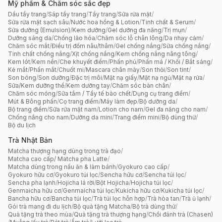
Mỹ phẩm & Chăm sóc sắc đẹp
Dầu tẩy trang
/
Sáp tẩy trang
/
Tẩy trang
/
Sữa rửa mặt
/
Sữa rửa mặt sạch sâu
/
Nước hoa hồng & Lotion
/
Tinh chất & Serum
/
Sữa dưỡng (Emulsion)
/
Kem dưỡng
/
Gel dưỡng đa năng
/
Trị mụn
/
Dưỡng sáng da
/
Chống lão hóa
/
Chăm sóc lỗ chân lông
/
Da nhạy cảm
/
Chăm sóc mắt
/
Điều trị đốm nâu/thâm
/
Gel chống nắng
/
Sữa chống nắng
/
Tinh chất chống nắng
/
Xịt chống nắng
/
Kem chống nắng nâng tông
/
Kem lót
/
Kem nền
/
Che khuyết điểm
/
Phấn phủ
/
Phấn má / Khối / Bắt sáng
/
Kẻ mắt
/
Phấn mắt
/
Chuốt mi
/
Mascara chân mày
/
Son thỏi
/
Son tint
/
Son bóng
/
Son dưỡng
/
Đặc trị môi
/
Mặt nạ giấy
/
Mặt nạ ngủ
/
Mặt nạ rửa
/
Sữa/Kem dưỡng thể
/
Kem dưỡng tay
/
Chăm sóc bàn chân
/
Chăm sóc móng
/
Sữa tắm / Tẩy tế bào chết
/
Dụng cụ trang điểm
/
Mút & Bông phấn
/
Cọ trang điểm
/
Máy làm đẹp
/
Bộ dưỡng da
/
Bộ trang điểm
/
Sữa rửa mặt nam
/
Lotion cho nam
/
Gel đa năng cho nam
/
Chống nắng cho nam
/
Dưỡng da mini
/
Trang điểm mini
/
Bộ dùng thử
/
Bộ du lịch
Trà Nhật Bản
Matcha thượng hạng dùng trong trà đạo
/
Matcha cao cấp/ Matcha pha Latte
/
Matcha dùng trong nấu ăn & làm bánh
/
Gyokuro cao cấp
/
Gyokuro hữu cơ
/
Gyokuro túi lọc
/
Sencha hữu cơ
/
Sencha túi lọc
/
Sencha pha lạnh
/
Hojicha lá rời
/
Bột Hojicha
/
Hojicha túi lọc
/
Genmaicha hữu cơ
/
Genmaicha túi lọc
/
Kukicha hữu cơ
/
Kukicha túi lọc
/
Bancha hữu cơ
/
Bancha túi lọc
/
Trà túi lọc hỗn hợp
/
Trà hòa tan
/
Trà ủ lạnh
/
Gói trà mang đi du lịch
/
Bộ quà tặng Matcha
/
Bộ trà dùng thử
/
Quà tặng trà theo mùa
/
Quà tặng trà thượng hạng
/
Chổi đánh trà (Chasen)