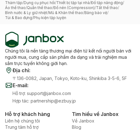
Thảm tập
/
Dụng cụ phục hồi
/
Thiết bị tập tại nhà
/
Đồ tập năng động
/
Áo thể thao
/
Quần thể thao
/
Đồ nén (Compression)
/
Tất thể thao
/
Bình nước & Ly giữ nhiệt
/
Mũ & Khăn thể thao
/
Băng bảo vệ
/
Túi & Bao đựng
/
Phụ kiện tập luyện
Chúng tôi là nền tảng thương mại điện tử kết nối người bán với
người mua, cung cấp sản phẩm đa dạng và trải nghiệm mua
sắm trực tuyến không giới hạn.
Địa chỉ
:
〒136-0082, Japan, Tokyo, Koto-ku, Shinkiba 3-5-6, 5F
E-mail
:
Hỗ trợ
:
support@janbox.com
Hợp tác
:
partnership@ezbuy.jp
Hỗ trợ khách hàng
Tìm hiểu về Janbox
Liên hệ chúng tôi
Về Janbox
Trung tâm hỗ trợ
Blog