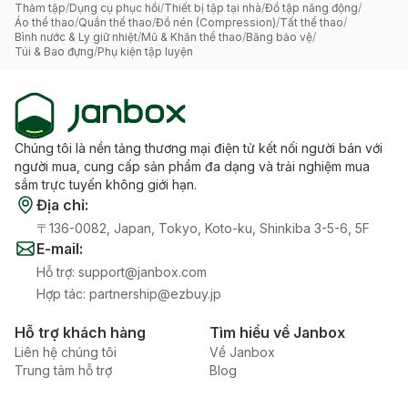
Thảm tập
/
Dụng cụ phục hồi
/
Thiết bị tập tại nhà
/
Đồ tập năng động
/
Áo thể thao
/
Quần thể thao
/
Đồ nén (Compression)
/
Tất thể thao
/
Bình nước & Ly giữ nhiệt
/
Mũ & Khăn thể thao
/
Băng bảo vệ
/
Túi & Bao đựng
/
Phụ kiện tập luyện
Chúng tôi là nền tảng thương mại điện tử kết nối người bán với
người mua, cung cấp sản phẩm đa dạng và trải nghiệm mua
sắm trực tuyến không giới hạn.
Địa chỉ
:
〒136-0082, Japan, Tokyo, Koto-ku, Shinkiba 3-5-6, 5F
E-mail
:
Hỗ trợ
:
support@janbox.com
Hợp tác
:
partnership@ezbuy.jp
Hỗ trợ khách hàng
Tìm hiểu về Janbox
Liên hệ chúng tôi
Về Janbox
Trung tâm hỗ trợ
Blog