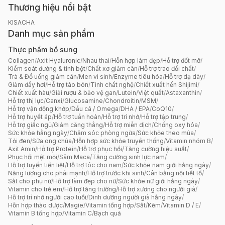
Thương hiệu nổi bật
KISACHA
Danh mục sản phẩm
Thực phẩm bổ sung
Collagen
/
Axit Hyaluronic
/
Nhau thai
/
Hỗn hợp làm đẹp
/
Hỗ trợ đốt mỡ
/
Kiểm soát đường & tinh bột
/
Chất xơ giảm cân
/
Hỗ trợ trao đổi chất
/
Trà & Đồ uống giảm cân
/
Men vi sinh
/
Enzyme tiêu hóa
/
Hỗ trợ dạ dày
/
Giảm đầy hơi
/
Hỗ trợ táo bón
/
Tinh chất nghệ
/
Chiết xuất hến Shijimi
/
Chiết xuất hàu
/
Giải rượu & bảo vệ gan
/
Lutein
/
Việt quất
/
Astaxanthin
/
Hỗ trợ thị lực
/
Canxi
/
Glucosamine
/
Chondroitin
/
MSM
/
Hỗ trợ vận động khớp
/
Dầu cá / Omega
/
DHA / EPA
/
CoQ10
/
Hỗ trợ huyết áp
/
Hỗ trợ tuần hoàn
/
Hỗ trợ trí nhớ
/
Hỗ trợ tập trung
/
Hỗ trợ giấc ngủ
/
Giảm căng thẳng
/
Hỗ trợ miễn dịch
/
Chống oxy hóa
/
Sức khỏe hằng ngày
/
Chăm sóc phòng ngừa
/
Sức khỏe theo mùa
/
Tỏi đen
/
Sữa ong chúa
/
Hỗn hợp sức khỏe truyền thống
/
Vitamin nhóm B
/
Axit Amin
/
Hỗ trợ Protein
/
Hỗ trợ phục hồi
/
Tăng cường hiệu suất
/
Phục hồi mệt mỏi
/
Sâm Maca
/
Tăng cường sinh lực nam
/
Hỗ trợ tuyến tiền liệt
/
Hỗ trợ tóc cho nam
/
Sức khỏe nam giới hằng ngày
/
Năng lượng cho phái mạnh
/
Hỗ trợ trước khi sinh
/
Cân bằng nội tiết tố
/
Sắt cho phụ nữ
/
Hỗ trợ làm đẹp cho nữ
/
Sức khỏe nữ giới hằng ngày
/
Vitamin cho trẻ em
/
Hỗ trợ tăng trưởng
/
Hỗ trợ xương cho người già
/
Hỗ trợ trí nhớ người cao tuổi
/
Dinh dưỡng người già hằng ngày
/
Hỗn hợp thảo dược
/
Magie
/
Vitamin tổng hợp
/
Sắt
/
Kẽm
/
Vitamin D / E
/
Vitamin B tổng hợp
/
Vitamin C
/
Bạch quả