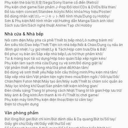
Phụ kiện thẻ bài
/
任天堂
/
Sega
/
Sony
/
Game cổ điển (Retro)
/
Phụ kiện chơi game
/
Sản phẩm J-Pop
/
Đồ Idol
/
CDs & DVDs
/
Đĩa than
/
Đồ lưu niệm concert
/
Standee Acrylic
/
Móc khóa
/
Huy hiệu
/
Poster
/
Đồ dùng nhân vật
/
ガレージキット
/
Mô hình nhựa
/
Dụng cụ Hobby
/
Sơn & Phụ kiện
/
Mô hình nhân vật
/
Hướng dẫn Manga
/
Sách ảnh Idol
/
Sách sưu tầm
/
Sách nghệ thuật Anime
/
Tạp chí Hobby
Nhà cửa & Nhà bếp
Nồi cơm điện
/
Máy pha cà phê
/
Thiết bị bếp nhỏ
/
Lò nướng bánh mì
/
Ấm siêu tốc
/
Dao bếp
/
Thớt
/
Tiện ích nhà bếp
/
Nồi & Chảo
/
Dụng cụ nấu ăn
/
Bình giữ nhiệt / Ly giữ nhiệt
/
Ly & Tách
/
Hộp cơm trưa
/
Dĩa & Bát
/
Đồ phục vụ bàn ăn
/
Sắp xếp nhà bếp
/
Lưu trữ thực phẩm khô
/
Túi & màng bọc tái sử dụng
/
Hộp bảo quản
/
Sắp xếp ngăn kéo
/
Phụ kiện làm sạch nhà cửa
/
Dụng cụ vệ sinh
/
Đồ dùng giặt là
/
Vật phẩm thiết yếu trong nhà
/
Giá phơi đồ
/
Khăn tắm
/
Đồ dùng vệ sinh thiết yếu
/
Nắp bồn cầu thông minh
/
Phụ kiện nhà tắm
/
Sắp xếp nhà tắm
/
Vật phẩm tiện nghi theo mùa
/
Đệm ngồi / Gối tựa
/
Gối
/
Chăn
/
Nệm Futon Nhật
/
Máy tạo ẩm
/
Máy sưởi
/
Thiết bị chăm sóc quần áo
/
Máy lọc không khí
/
Quạt
/
Sản phẩm tiết kiệm không gian
/
Đèn chiếu sáng
/
Trang trí phong cách Nhật
/
Trang trí tối giản
/
Hộp lưu trữ
/
Máy ảnh & Ống kính
/
Âm thanh & Hi-Fi
/
Thiết bị chơi game
/
Phụ kiện máy tính
/
Phụ kiện điện thoại
/
Điện tử cầm tay
/
Điện tử chuyên dụng
Văn phòng phẩm
Bút lông
/
Bút gel
/
Bút chì kim
/
Bút đánh dấu & Dạ quang
/
Bút bi
/
Sổ tay
/
Giấy ghi chú
/
Giấy rời
/
Giấy viết thư
/
Sổ vẽ
/