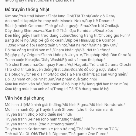
/
Muỗng lấy trà
/
Bát trà
/
Ấm trà
/
Lưới lọc trà
Đồ truyền thống Nhật
Kimono
/
Yukata
/
Hakama
/
Thắt lưng Obi
/
Tất Tabi
/
Guốc gỗ Geta
/
Áo khoác Happi
/
Mèo may mắn Maneki Neko
/
Búp bê Daruma
/
Bùa hộ mệnh Omamori
/
Thẻ gỗ cầu nguyện Ema
/
Xăm bói Omikuji
/
Dây thừng Shimenawa
/
Bàn thờ Thần đạo Kamidana
/
Quạt xếp
/
Đèn lồng giấy
/
Tranh treo dạng cuộn
/
Chuông trang trí
/
Chuông gió Furin
/
Băng đô lễ hội
/
Búp bê gỗ Kokeshi
/
Búp bê Hina
/
Búp bê Gosho
/
Tượng Phật giáo
/
Tượng thần Shinto
/
Mặt nạ Noh
/
Mặt nạ quỷ Oni
/
Đồ thủ công tre
/
Đồ sơn mài
/
Chạm khắc gỗ
/
Vải dệt thủ công
/
Bộ gấp giấy Origami
/
Tranh khắc gỗ Ukiyo-e
/
Thư pháp Nhật Bản Shodō
/
Tranh cuộn Kakejiku
/
Giấy Washi
/
Bộ bút và mực thư pháp
/
Trò chơi Kendama
/
Con quay Koma
/
Vợt Hagoita
/
Trò chơi Daruma Otoshi
/
Trò chơi trí tuệ truyền thống
/
Bát cơm
/
Đũa
/
Bộ đồ uống rượu Sake
/
Đĩa phục vụ
/
Chén dĩa nhỏ
/
Móc khóa & Nam châm
/
Đặc sản vùng miền
/
Đồ lưu niệm chủ đề Nhật Bản
/
Vật phẩm quà tặng nhỏ
/
Quà lưu niệm văn hóa
/
Vật phẩm lễ hội búp bê
/
Hàng giới hạn theo mùa
/
Quà tặng mùa hoa anh đào
/
Trang trí Tết
/
Đồ dùng mùa lễ hội
Văn hóa đại chúng
Mô hình tỉ lệ
/
Mô hình giải thưởng
/
Mô hình Figma
/
Mô hình Nendoroid
/
Mô hình hành động
/
Truyện tranh Shonen (cho thiếu niên nam)
/
Truyện tranh Shojo (cho thiếu niên nữ)
/
Truyện tranh Seinen (cho nam trưởng thành)
/
Truyện tranh Josei (cho nữ trưởng thành)
/
Truyện tranh Kodomomuke (cho trẻ em)
/
Thẻ bài Pokémon TCG
/
Thẻ bài Yu-Gi-Oh!
/
Thẻ bài Digimon
/
Thẻ game One Piece
/