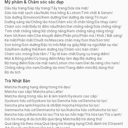
Mỹ phẩm & Chăm sóc sắc đẹp
Dầu tẩy trang
/
Sáp tẩy trang
/
Tẩy trang
/
Sữa rửa mặt
/
Sữa rửa mặt sạch sâu
/
Nước hoa hồng & Lotion
/
Tinh chất & Serum
/
Sữa dưỡng (Emulsion)
/
Kem dưỡng
/
Gel dưỡng đa năng
/
Trị mụn
/
Dưỡng sáng da
/
Chống lão hóa
/
Chăm sóc lỗ chân lông
/
Da nhạy cảm
/
Chăm sóc mắt
/
Điều trị đốm nâu/thâm
/
Gel chống nắng
/
Sữa chống nắng
/
Tinh chất chống nắng
/
Xịt chống nắng
/
Kem chống nắng nâng tông
/
Kem lót
/
Kem nền
/
Che khuyết điểm
/
Phấn phủ
/
Phấn má / Khối / Bắt sáng
/
Kẻ mắt
/
Phấn mắt
/
Chuốt mi
/
Mascara chân mày
/
Son thỏi
/
Son tint
/
Son bóng
/
Son dưỡng
/
Đặc trị môi
/
Mặt nạ giấy
/
Mặt nạ ngủ
/
Mặt nạ rửa
/
Sữa/Kem dưỡng thể
/
Kem dưỡng tay
/
Chăm sóc bàn chân
/
Chăm sóc móng
/
Sữa tắm / Tẩy tế bào chết
/
Dụng cụ trang điểm
/
Mút & Bông phấn
/
Cọ trang điểm
/
Máy làm đẹp
/
Bộ dưỡng da
/
Bộ trang điểm
/
Sữa rửa mặt nam
/
Lotion cho nam
/
Gel đa năng cho nam
/
Chống nắng cho nam
/
Dưỡng da mini
/
Trang điểm mini
/
Bộ dùng thử
/
Bộ du lịch
Trà Nhật Bản
Matcha thượng hạng dùng trong trà đạo
/
Matcha cao cấp/ Matcha pha Latte
/
Matcha dùng trong nấu ăn & làm bánh
/
Gyokuro cao cấp
/
Gyokuro hữu cơ
/
Gyokuro túi lọc
/
Sencha hữu cơ
/
Sencha túi lọc
/
Sencha pha lạnh
/
Hojicha lá rời
/
Bột Hojicha
/
Hojicha túi lọc
/
Genmaicha hữu cơ
/
Genmaicha túi lọc
/
Kukicha hữu cơ
/
Kukicha túi lọc
/
Bancha hữu cơ
/
Bancha túi lọc
/
Trà túi lọc hỗn hợp
/
Trà hòa tan
/
Trà ủ lạnh
/
Gói trà mang đi du lịch
/
Bộ quà tặng Matcha
/
Bộ trà dùng thử
/
Quà tặng trà theo mùa
/
Quà tặng trà thượng hạng
/
Chổi đánh trà (Chasen)