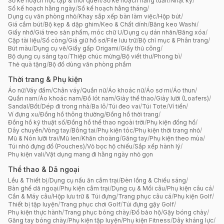
Sổ kế hoạch học tập & thói quen
/
Sổ kế hoạch hằng tuần
/
Nhật ký
/
Sổ kế hoạch hằng ngày
/
Sổ kế hoạch hằng tháng
/
Dụng cụ văn phòng nhỏ
/
Khay sắp xếp bàn làm việc
/
Hộp bút
/
Giá cắm bút
/
Bộ kẹp & dập ghim
/
Keo & Chất dính
/
Băng keo Washi
/
Giấy nhớ
/
Giá treo sản phẩm, móc chữ U
/
Dụng cụ dán nhãn
/
Băng xóa
/
Cặp tài liệu
/
Sổ còng
/
Giá giữ hồ sơ
/
File lưu trữ
/
Bộ chỉ mục & Phân trang
/
Bút màu
/
Dụng cụ vẽ
/
Giấy gấp Origami
/
Giấy thủ công
/
Bộ dụng cụ sáng tạo
/
Thiệp chúc mừng
/
Bộ viết thư
/
Phong bì
/
Thẻ quà tặng
/
Bộ đồ dùng văn phòng phẩm
Thời trang & Phụ kiện
Áo nữ
/
Váy đầm
/
Chân váy
/
Quần nữ
/
Áo khoác nữ
/
Áo sơ mi
/
Áo thun
/
Quần nam
/
Áo khoác nam
/
Đồ lót nam
/
Giày thể thao
/
Giày lười (Loafers)
/
Sandal
/
Bốt
/
Dép đi trong nhà
/
Ba lô
/
Túi đeo vai
/
Túi Tote
/
Ví tiền
/
Ví đựng xu
/
Đồng hồ thông thường
/
Đồng hồ thời trang
/
Đồng hồ kỹ thuật số
/
Đồng hồ thể thao ngoài trời
/
Phụ kiện đồng hồ
/
Dây chuyền
/
Vòng tay
/
Bông tai
/
Phụ kiện tóc
/
Phụ kiện thời trang nhỏ
/
Mũ & Nón lưỡi trai
/
Mũ len
/
Khăn choàng
/
Găng tay
/
Phụ kiện theo mùa
/
Túi nhỏ đựng đồ (Pouches)
/
Vỏ bọc hộ chiếu
/
Sắp xếp hành lý
/
Phụ kiện vali
/
Vật dụng mang đi hằng ngày nhỏ gọn
Thể thao & Dã ngoại
Lều & Thiết bị
/
Dụng cụ nấu ăn cắm trại
/
Đèn lồng & Chiếu sáng
/
Bàn ghế dã ngoại
/
Phụ kiện cắm trại
/
Dụng cụ & Mồi câu
/
Phụ kiện câu cá
/
Cần & Máy câu
/
Hộp lưu trữ & Túi đựng
/
Trang phục câu cá
/
Phụ kiện Golf
/
Thiết bị tập luyện
/
Trang phục chơi Golf
/
Túi đựng gậy Golf
/
Phụ kiện thực hành
/
Trang phục bóng chày
/
Đồ bảo hộ
/
Gậy bóng chày
/
Găng tay bóng chày
/
Phụ kiện tập luyện
/
Phụ kiện Fitness
/
Dây kháng lực
/