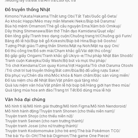
/
Muỗng lấy trà
/
Bát trà
/
Ấm trà
/
Lưới lọc trà
Đồ truyền thống Nhật
Kimono
/
Yukata
/
Hakama
/
Thắt lưng Obi
/
Tất Tabi
/
Guốc gỗ Geta
/
Áo khoác Happi
/
Mèo may mắn Maneki Neko
/
Búp bê Daruma
/
Bùa hộ mệnh Omamori
/
Thẻ gỗ cầu nguyện Ema
/
Xăm bói Omikuji
/
Dây thừng Shimenawa
/
Bàn thờ Thần đạo Kamidana
/
Quạt xếp
/
Đèn lồng giấy
/
Tranh treo dạng cuộn
/
Chuông trang trí
/
Chuông gió Furin
/
Băng đô lễ hội
/
Búp bê gỗ Kokeshi
/
Búp bê Hina
/
Búp bê Gosho
/
Tượng Phật giáo
/
Tượng thần Shinto
/
Mặt nạ Noh
/
Mặt nạ quỷ Oni
/
Đồ thủ công tre
/
Đồ sơn mài
/
Chạm khắc gỗ
/
Vải dệt thủ công
/
Bộ gấp giấy Origami
/
Tranh khắc gỗ Ukiyo-e
/
Thư pháp Nhật Bản Shodō
/
Tranh cuộn Kakejiku
/
Giấy Washi
/
Bộ bút và mực thư pháp
/
Trò chơi Kendama
/
Con quay Koma
/
Vợt Hagoita
/
Trò chơi Daruma Otoshi
/
Trò chơi trí tuệ truyền thống
/
Bát cơm
/
Đũa
/
Bộ đồ uống rượu Sake
/
Đĩa phục vụ
/
Chén dĩa nhỏ
/
Móc khóa & Nam châm
/
Đặc sản vùng miền
/
Đồ lưu niệm chủ đề Nhật Bản
/
Vật phẩm quà tặng nhỏ
/
Quà lưu niệm văn hóa
/
Vật phẩm lễ hội búp bê
/
Hàng giới hạn theo mùa
/
Quà tặng mùa hoa anh đào
/
Trang trí Tết
/
Đồ dùng mùa lễ hội
Văn hóa đại chúng
Mô hình tỉ lệ
/
Mô hình giải thưởng
/
Mô hình Figma
/
Mô hình Nendoroid
/
Mô hình hành động
/
Truyện tranh Shonen (cho thiếu niên nam)
/
Truyện tranh Shojo (cho thiếu niên nữ)
/
Truyện tranh Seinen (cho nam trưởng thành)
/
Truyện tranh Josei (cho nữ trưởng thành)
/
Truyện tranh Kodomomuke (cho trẻ em)
/
Thẻ bài Pokémon TCG
/
Thẻ bài Yu-Gi-Oh!
/
Thẻ bài Digimon
/
Thẻ game One Piece
/