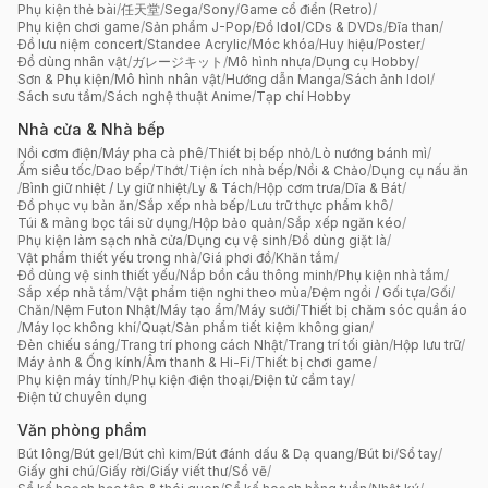
Phụ kiện thẻ bài
/
任天堂
/
Sega
/
Sony
/
Game cổ điển (Retro)
/
Phụ kiện chơi game
/
Sản phẩm J-Pop
/
Đồ Idol
/
CDs & DVDs
/
Đĩa than
/
Đồ lưu niệm concert
/
Standee Acrylic
/
Móc khóa
/
Huy hiệu
/
Poster
/
Đồ dùng nhân vật
/
ガレージキット
/
Mô hình nhựa
/
Dụng cụ Hobby
/
Sơn & Phụ kiện
/
Mô hình nhân vật
/
Hướng dẫn Manga
/
Sách ảnh Idol
/
Sách sưu tầm
/
Sách nghệ thuật Anime
/
Tạp chí Hobby
Nhà cửa & Nhà bếp
Nồi cơm điện
/
Máy pha cà phê
/
Thiết bị bếp nhỏ
/
Lò nướng bánh mì
/
Ấm siêu tốc
/
Dao bếp
/
Thớt
/
Tiện ích nhà bếp
/
Nồi & Chảo
/
Dụng cụ nấu ăn
/
Bình giữ nhiệt / Ly giữ nhiệt
/
Ly & Tách
/
Hộp cơm trưa
/
Dĩa & Bát
/
Đồ phục vụ bàn ăn
/
Sắp xếp nhà bếp
/
Lưu trữ thực phẩm khô
/
Túi & màng bọc tái sử dụng
/
Hộp bảo quản
/
Sắp xếp ngăn kéo
/
Phụ kiện làm sạch nhà cửa
/
Dụng cụ vệ sinh
/
Đồ dùng giặt là
/
Vật phẩm thiết yếu trong nhà
/
Giá phơi đồ
/
Khăn tắm
/
Đồ dùng vệ sinh thiết yếu
/
Nắp bồn cầu thông minh
/
Phụ kiện nhà tắm
/
Sắp xếp nhà tắm
/
Vật phẩm tiện nghi theo mùa
/
Đệm ngồi / Gối tựa
/
Gối
/
Chăn
/
Nệm Futon Nhật
/
Máy tạo ẩm
/
Máy sưởi
/
Thiết bị chăm sóc quần áo
/
Máy lọc không khí
/
Quạt
/
Sản phẩm tiết kiệm không gian
/
Đèn chiếu sáng
/
Trang trí phong cách Nhật
/
Trang trí tối giản
/
Hộp lưu trữ
/
Máy ảnh & Ống kính
/
Âm thanh & Hi-Fi
/
Thiết bị chơi game
/
Phụ kiện máy tính
/
Phụ kiện điện thoại
/
Điện tử cầm tay
/
Điện tử chuyên dụng
Văn phòng phẩm
Bút lông
/
Bút gel
/
Bút chì kim
/
Bút đánh dấu & Dạ quang
/
Bút bi
/
Sổ tay
/
Giấy ghi chú
/
Giấy rời
/
Giấy viết thư
/
Sổ vẽ
/