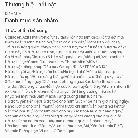
Thương hiệu nổi bật
KISACHA
Danh mục sản phẩm
Thực phẩm bổ sung
Collagen
/
Axit Hyaluronic
/
Nhau thai
/
Hỗn hợp làm đẹp
/
Hỗ trợ đốt mỡ
/
Kiểm soát đường & tinh bột
/
Chất xơ giảm cân
/
Hỗ trợ trao đổi chất
/
Trà & Đồ uống giảm cân
/
Men vi sinh
/
Enzyme tiêu hóa
/
Hỗ trợ dạ dày
/
Giảm đầy hơi
/
Hỗ trợ táo bón
/
Tinh chất nghệ
/
Chiết xuất hến Shijimi
/
Chiết xuất hàu
/
Giải rượu & bảo vệ gan
/
Lutein
/
Việt quất
/
Astaxanthin
/
Hỗ trợ thị lực
/
Canxi
/
Glucosamine
/
Chondroitin
/
MSM
/
Hỗ trợ vận động khớp
/
Dầu cá / Omega
/
DHA / EPA
/
CoQ10
/
Hỗ trợ huyết áp
/
Hỗ trợ tuần hoàn
/
Hỗ trợ trí nhớ
/
Hỗ trợ tập trung
/
Hỗ trợ giấc ngủ
/
Giảm căng thẳng
/
Hỗ trợ miễn dịch
/
Chống oxy hóa
/
Sức khỏe hằng ngày
/
Chăm sóc phòng ngừa
/
Sức khỏe theo mùa
/
Tỏi đen
/
Sữa ong chúa
/
Hỗn hợp sức khỏe truyền thống
/
Vitamin nhóm B
/
Axit Amin
/
Hỗ trợ Protein
/
Hỗ trợ phục hồi
/
Tăng cường hiệu suất
/
Phục hồi mệt mỏi
/
Sâm Maca
/
Tăng cường sinh lực nam
/
Hỗ trợ tuyến tiền liệt
/
Hỗ trợ tóc cho nam
/
Sức khỏe nam giới hằng ngày
/
Năng lượng cho phái mạnh
/
Hỗ trợ trước khi sinh
/
Cân bằng nội tiết tố
/
Sắt cho phụ nữ
/
Hỗ trợ làm đẹp cho nữ
/
Sức khỏe nữ giới hằng ngày
/
Vitamin cho trẻ em
/
Hỗ trợ tăng trưởng
/
Hỗ trợ xương cho người già
/
Hỗ trợ trí nhớ người cao tuổi
/
Dinh dưỡng người già hằng ngày
/
Hỗn hợp thảo dược
/
Magie
/
Vitamin tổng hợp
/
Sắt
/
Kẽm
/
Vitamin D / E
/
Vitamin B tổng hợp
/
Vitamin C
/
Bạch quả