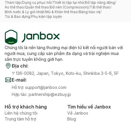
Thảm tập
/
Dụng cụ phục hồi
/
Thiết bị tập tại nhà
/
Đồ tập năng động
/
Áo thể thao
/
Quần thể thao
/
Đồ nén (Compression)
/
Tất thể thao
/
Bình nước & Ly giữ nhiệt
/
Mũ & Khăn thể thao
/
Băng bảo vệ
/
Túi & Bao đựng
/
Phụ kiện tập luyện
Chúng tôi là nền tảng thương mại điện tử kết nối người bán với
người mua, cung cấp sản phẩm đa dạng và trải nghiệm mua
sắm trực tuyến không giới hạn.
Địa chỉ
:
〒136-0082, Japan, Tokyo, Koto-ku, Shinkiba 3-5-6, 5F
E-mail
:
Hỗ trợ
:
support@janbox.com
Hợp tác
:
partnership@ezbuy.jp
Hỗ trợ khách hàng
Tìm hiểu về Janbox
Liên hệ chúng tôi
Về Janbox
Trung tâm hỗ trợ
Blog