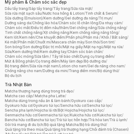
Mỹ phẩm & Chăm sóc sắc đẹp
Dầu tẩy trang
/
Sáp tẩy trang
/
Tẩy trang
/
Sữa rửa mặt
/
Sữa rửa mặt sạch sâu
/
Nước hoa hồng & Lotion
/
Tinh chất & Serum
/
Sữa dưỡng (Emulsion)
/
Kem dưỡng
/
Gel dưỡng đa năng
/
Trị mụn
/
Dưỡng sáng da
/
Chống lão hóa
/
Chăm sóc lỗ chân lông
/
Da nhạy cảm
/
Chăm sóc mắt
/
Điều trị đốm nâu/thâm
/
Gel chống nắng
/
Sữa chống nắng
/
Tinh chất chống nắng
/
Xịt chống nắng
/
Kem chống nắng nâng tông
/
Kem lót
/
Kem nền
/
Che khuyết điểm
/
Phấn phủ
/
Phấn má / Khối / Bắt sáng
/
Kẻ mắt
/
Phấn mắt
/
Chuốt mi
/
Mascara chân mày
/
Son thỏi
/
Son tint
/
Son bóng
/
Son dưỡng
/
Đặc trị môi
/
Mặt nạ giấy
/
Mặt nạ ngủ
/
Mặt nạ rửa
/
Sữa/Kem dưỡng thể
/
Kem dưỡng tay
/
Chăm sóc bàn chân
/
Chăm sóc móng
/
Sữa tắm / Tẩy tế bào chết
/
Dụng cụ trang điểm
/
Mút & Bông phấn
/
Cọ trang điểm
/
Máy làm đẹp
/
Bộ dưỡng da
/
Bộ trang điểm
/
Sữa rửa mặt nam
/
Lotion cho nam
/
Gel đa năng cho nam
/
Chống nắng cho nam
/
Dưỡng da mini
/
Trang điểm mini
/
Bộ dùng thử
/
Bộ du lịch
Trà Nhật Bản
Matcha thượng hạng dùng trong trà đạo
/
Matcha cao cấp/ Matcha pha Latte
/
Matcha dùng trong nấu ăn & làm bánh
/
Gyokuro cao cấp
/
Gyokuro hữu cơ
/
Gyokuro túi lọc
/
Sencha hữu cơ
/
Sencha túi lọc
/
Sencha pha lạnh
/
Hojicha lá rời
/
Bột Hojicha
/
Hojicha túi lọc
/
Genmaicha hữu cơ
/
Genmaicha túi lọc
/
Kukicha hữu cơ
/
Kukicha túi lọc
/
Bancha hữu cơ
/
Bancha túi lọc
/
Trà túi lọc hỗn hợp
/
Trà hòa tan
/
Trà ủ lạnh
/
Gói trà mang đi du lịch
/
Bộ quà tặng Matcha
/
Bộ trà dùng thử
/
Quà tặng trà theo mùa
/
Quà tặng trà thượng hạng
/
Chổi đánh trà (Chasen)