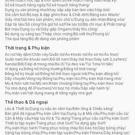
Sổ kế hoạch học tập & thói quen
/
Sổ kế hoạch hằng tuần
/
Nhật ký
/
Sổ kế hoạch hằng ngày
/
Sổ kế hoạch hằng tháng
/
Dụng cụ văn phòng nhỏ
/
Khay sắp xếp bàn làm việc
/
Hộp bút
/
Giá cắm bút
/
Bộ kẹp & dập ghim
/
Keo & Chất dính
/
Băng keo Washi
/
Giấy nhớ
/
Giá treo sản phẩm, móc chữ U
/
Dụng cụ dán nhãn
/
Băng xóa
/
Cặp tài liệu
/
Sổ còng
/
Giá giữ hồ sơ
/
File lưu trữ
/
Bộ chỉ mục & Phân trang
/
Bút màu
/
Dụng cụ vẽ
/
Giấy gấp Origami
/
Giấy thủ công
/
Bộ dụng cụ sáng tạo
/
Thiệp chúc mừng
/
Bộ viết thư
/
Phong bì
/
Thẻ quà tặng
/
Bộ đồ dùng văn phòng phẩm
Thời trang & Phụ kiện
Áo nữ
/
Váy đầm
/
Chân váy
/
Quần nữ
/
Áo khoác nữ
/
Áo sơ mi
/
Áo thun
/
Quần nam
/
Áo khoác nam
/
Đồ lót nam
/
Giày thể thao
/
Giày lười (Loafers)
/
Sandal
/
Bốt
/
Dép đi trong nhà
/
Ba lô
/
Túi đeo vai
/
Túi Tote
/
Ví tiền
/
Ví đựng xu
/
Đồng hồ thông thường
/
Đồng hồ thời trang
/
Đồng hồ kỹ thuật số
/
Đồng hồ thể thao ngoài trời
/
Phụ kiện đồng hồ
/
Dây chuyền
/
Vòng tay
/
Bông tai
/
Phụ kiện tóc
/
Phụ kiện thời trang nhỏ
/
Mũ & Nón lưỡi trai
/
Mũ len
/
Khăn choàng
/
Găng tay
/
Phụ kiện theo mùa
/
Túi nhỏ đựng đồ (Pouches)
/
Vỏ bọc hộ chiếu
/
Sắp xếp hành lý
/
Phụ kiện vali
/
Vật dụng mang đi hằng ngày nhỏ gọn
Thể thao & Dã ngoại
Lều & Thiết bị
/
Dụng cụ nấu ăn cắm trại
/
Đèn lồng & Chiếu sáng
/
Bàn ghế dã ngoại
/
Phụ kiện cắm trại
/
Dụng cụ & Mồi câu
/
Phụ kiện câu cá
/
Cần & Máy câu
/
Hộp lưu trữ & Túi đựng
/
Trang phục câu cá
/
Phụ kiện Golf
/
Thiết bị tập luyện
/
Trang phục chơi Golf
/
Túi đựng gậy Golf
/
Phụ kiện thực hành
/
Trang phục bóng chày
/
Đồ bảo hộ
/
Gậy bóng chày
/
Găng tay bóng chày
/
Phụ kiện tập luyện
/
Phụ kiện Fitness
/
Dây kháng lực
/