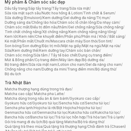
Mỹ phẩm & Chăm sóc sắc đẹp
Dầu tẩy trang
/
Sáp tẩy trang
/
Tẩy trang
/
Sữa rửa mặt
/
Sữa rửa mặt sạch sâu
/
Nước hoa hồng & Lotion
/
Tinh chất & Serum
/
Sữa dưỡng (Emulsion)
/
Kem dưỡng
/
Gel dưỡng đa năng
/
Trị mụn
/
Dưỡng sáng da
/
Chống lão hóa
/
Chăm sóc lỗ chân lông
/
Da nhạy cảm
/
Chăm sóc mắt
/
Điều trị đốm nâu/thâm
/
Gel chống nắng
/
Sữa chống nắng
/
Tinh chất chống nắng
/
Xịt chống nắng
/
Kem chống nắng nâng tông
/
Kem lót
/
Kem nền
/
Che khuyết điểm
/
Phấn phủ
/
Phấn má / Khối / Bắt sáng
/
Kẻ mắt
/
Phấn mắt
/
Chuốt mi
/
Mascara chân mày
/
Son thỏi
/
Son tint
/
Son bóng
/
Son dưỡng
/
Đặc trị môi
/
Mặt nạ giấy
/
Mặt nạ ngủ
/
Mặt nạ rửa
/
Sữa/Kem dưỡng thể
/
Kem dưỡng tay
/
Chăm sóc bàn chân
/
Chăm sóc móng
/
Sữa tắm / Tẩy tế bào chết
/
Dụng cụ trang điểm
/
Mút & Bông phấn
/
Cọ trang điểm
/
Máy làm đẹp
/
Bộ dưỡng da
/
Bộ trang điểm
/
Sữa rửa mặt nam
/
Lotion cho nam
/
Gel đa năng cho nam
/
Chống nắng cho nam
/
Dưỡng da mini
/
Trang điểm mini
/
Bộ dùng thử
/
Bộ du lịch
Trà Nhật Bản
Matcha thượng hạng dùng trong trà đạo
/
Matcha cao cấp/ Matcha pha Latte
/
Matcha dùng trong nấu ăn & làm bánh
/
Gyokuro cao cấp
/
Gyokuro hữu cơ
/
Gyokuro túi lọc
/
Sencha hữu cơ
/
Sencha túi lọc
/
Sencha pha lạnh
/
Hojicha lá rời
/
Bột Hojicha
/
Hojicha túi lọc
/
Genmaicha hữu cơ
/
Genmaicha túi lọc
/
Kukicha hữu cơ
/
Kukicha túi lọc
/
Bancha hữu cơ
/
Bancha túi lọc
/
Trà túi lọc hỗn hợp
/
Trà hòa tan
/
Trà ủ lạnh
/
Gói trà mang đi du lịch
/
Bộ quà tặng Matcha
/
Bộ trà dùng thử
/
Quà tặng trà theo mùa
/
Quà tặng trà thượng hạng
/
Chổi đánh trà (Chasen)