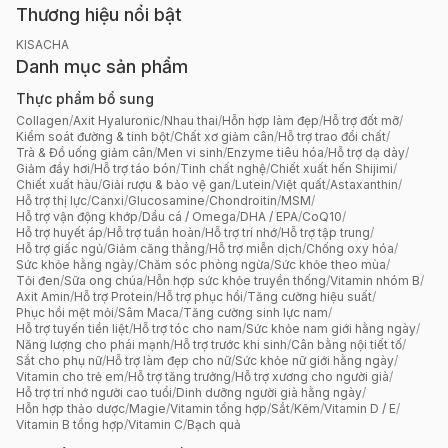
Thương hiệu nổi bật
KISACHA
Danh mục sản phẩm
Thực phẩm bổ sung
Collagen
/
Axit Hyaluronic
/
Nhau thai
/
Hỗn hợp làm đẹp
/
Hỗ trợ đốt mỡ
/
Kiểm soát đường & tinh bột
/
Chất xơ giảm cân
/
Hỗ trợ trao đổi chất
/
Trà & Đồ uống giảm cân
/
Men vi sinh
/
Enzyme tiêu hóa
/
Hỗ trợ dạ dày
/
Giảm đầy hơi
/
Hỗ trợ táo bón
/
Tinh chất nghệ
/
Chiết xuất hến Shijimi
/
Chiết xuất hàu
/
Giải rượu & bảo vệ gan
/
Lutein
/
Việt quất
/
Astaxanthin
/
Hỗ trợ thị lực
/
Canxi
/
Glucosamine
/
Chondroitin
/
MSM
/
Hỗ trợ vận động khớp
/
Dầu cá / Omega
/
DHA / EPA
/
CoQ10
/
Hỗ trợ huyết áp
/
Hỗ trợ tuần hoàn
/
Hỗ trợ trí nhớ
/
Hỗ trợ tập trung
/
Hỗ trợ giấc ngủ
/
Giảm căng thẳng
/
Hỗ trợ miễn dịch
/
Chống oxy hóa
/
Sức khỏe hằng ngày
/
Chăm sóc phòng ngừa
/
Sức khỏe theo mùa
/
Tỏi đen
/
Sữa ong chúa
/
Hỗn hợp sức khỏe truyền thống
/
Vitamin nhóm B
/
Axit Amin
/
Hỗ trợ Protein
/
Hỗ trợ phục hồi
/
Tăng cường hiệu suất
/
Phục hồi mệt mỏi
/
Sâm Maca
/
Tăng cường sinh lực nam
/
Hỗ trợ tuyến tiền liệt
/
Hỗ trợ tóc cho nam
/
Sức khỏe nam giới hằng ngày
/
Năng lượng cho phái mạnh
/
Hỗ trợ trước khi sinh
/
Cân bằng nội tiết tố
/
Sắt cho phụ nữ
/
Hỗ trợ làm đẹp cho nữ
/
Sức khỏe nữ giới hằng ngày
/
Vitamin cho trẻ em
/
Hỗ trợ tăng trưởng
/
Hỗ trợ xương cho người già
/
Hỗ trợ trí nhớ người cao tuổi
/
Dinh dưỡng người già hằng ngày
/
Hỗn hợp thảo dược
/
Magie
/
Vitamin tổng hợp
/
Sắt
/
Kẽm
/
Vitamin D / E
/
Vitamin B tổng hợp
/
Vitamin C
/
Bạch quả