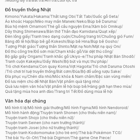
/
Muỗng lấy trà
/
Bát trà
/
Ấm trà
/
Lưới lọc trà
Đồ truyền thống Nhật
Kimono
/
Yukata
/
Hakama
/
Thắt lưng Obi
/
Tất Tabi
/
Guốc gỗ Geta
/
Áo khoác Happi
/
Mèo may mắn Maneki Neko
/
Búp bê Daruma
/
Bùa hộ mệnh Omamori
/
Thẻ gỗ cầu nguyện Ema
/
Xăm bói Omikuji
/
Dây thừng Shimenawa
/
Bàn thờ Thần đạo Kamidana
/
Quạt xếp
/
Đèn lồng giấy
/
Tranh treo dạng cuộn
/
Chuông trang trí
/
Chuông gió Furin
/
Băng đô lễ hội
/
Búp bê gỗ Kokeshi
/
Búp bê Hina
/
Búp bê Gosho
/
Tượng Phật giáo
/
Tượng thần Shinto
/
Mặt nạ Noh
/
Mặt nạ quỷ Oni
/
Đồ thủ công tre
/
Đồ sơn mài
/
Chạm khắc gỗ
/
Vải dệt thủ công
/
Bộ gấp giấy Origami
/
Tranh khắc gỗ Ukiyo-e
/
Thư pháp Nhật Bản Shodō
/
Tranh cuộn Kakejiku
/
Giấy Washi
/
Bộ bút và mực thư pháp
/
Trò chơi Kendama
/
Con quay Koma
/
Vợt Hagoita
/
Trò chơi Daruma Otoshi
/
Trò chơi trí tuệ truyền thống
/
Bát cơm
/
Đũa
/
Bộ đồ uống rượu Sake
/
Đĩa phục vụ
/
Chén dĩa nhỏ
/
Móc khóa & Nam châm
/
Đặc sản vùng miền
/
Đồ lưu niệm chủ đề Nhật Bản
/
Vật phẩm quà tặng nhỏ
/
Quà lưu niệm văn hóa
/
Vật phẩm lễ hội búp bê
/
Hàng giới hạn theo mùa
/
Quà tặng mùa hoa anh đào
/
Trang trí Tết
/
Đồ dùng mùa lễ hội
Văn hóa đại chúng
Mô hình tỉ lệ
/
Mô hình giải thưởng
/
Mô hình Figma
/
Mô hình Nendoroid
/
Mô hình hành động
/
Truyện tranh Shonen (cho thiếu niên nam)
/
Truyện tranh Shojo (cho thiếu niên nữ)
/
Truyện tranh Seinen (cho nam trưởng thành)
/
Truyện tranh Josei (cho nữ trưởng thành)
/
Truyện tranh Kodomomuke (cho trẻ em)
/
Thẻ bài Pokémon TCG
/
Thẻ bài Yu-Gi-Oh!
/
Thẻ bài Digimon
/
Thẻ game One Piece
/