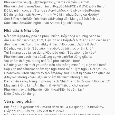
Phụ kiện thẻ bài
/
任天堂
/
Sega
/
Sony
/
Game cổ điển (Retro)
/
Phụ kiện chơi game
/
Sản phẩm J-Pop
/
Đồ Idol
/
CDs & DVDs
/
Đĩa than
/
Đồ lưu niệm concert
/
Standee Acrylic
/
Móc khóa
/
Huy hiệu
/
Poster
/
Đồ dùng nhân vật
/
ガレージキット
/
Mô hình nhựa
/
Dụng cụ Hobby
/
Sơn & Phụ kiện
/
Mô hình nhân vật
/
Hướng dẫn Manga
/
Sách ảnh Idol
/
Sách sưu tầm
/
Sách nghệ thuật Anime
/
Tạp chí Hobby
Nhà cửa & Nhà bếp
Nồi cơm điện
/
Máy pha cà phê
/
Thiết bị bếp nhỏ
/
Lò nướng bánh mì
/
Ấm siêu tốc
/
Dao bếp
/
Thớt
/
Tiện ích nhà bếp
/
Nồi & Chảo
/
Dụng cụ nấu ăn
/
Bình giữ nhiệt / Ly giữ nhiệt
/
Ly & Tách
/
Hộp cơm trưa
/
Dĩa & Bát
/
Đồ phục vụ bàn ăn
/
Sắp xếp nhà bếp
/
Lưu trữ thực phẩm khô
/
Túi & màng bọc tái sử dụng
/
Hộp bảo quản
/
Sắp xếp ngăn kéo
/
Phụ kiện làm sạch nhà cửa
/
Dụng cụ vệ sinh
/
Đồ dùng giặt là
/
Vật phẩm thiết yếu trong nhà
/
Giá phơi đồ
/
Khăn tắm
/
Đồ dùng vệ sinh thiết yếu
/
Nắp bồn cầu thông minh
/
Phụ kiện nhà tắm
/
Sắp xếp nhà tắm
/
Vật phẩm tiện nghi theo mùa
/
Đệm ngồi / Gối tựa
/
Gối
/
Chăn
/
Nệm Futon Nhật
/
Máy tạo ẩm
/
Máy sưởi
/
Thiết bị chăm sóc quần áo
/
Máy lọc không khí
/
Quạt
/
Sản phẩm tiết kiệm không gian
/
Đèn chiếu sáng
/
Trang trí phong cách Nhật
/
Trang trí tối giản
/
Hộp lưu trữ
/
Máy ảnh & Ống kính
/
Âm thanh & Hi-Fi
/
Thiết bị chơi game
/
Phụ kiện máy tính
/
Phụ kiện điện thoại
/
Điện tử cầm tay
/
Điện tử chuyên dụng
Văn phòng phẩm
Bút lông
/
Bút gel
/
Bút chì kim
/
Bút đánh dấu & Dạ quang
/
Bút bi
/
Sổ tay
/
Giấy ghi chú
/
Giấy rời
/
Giấy viết thư
/
Sổ vẽ
/