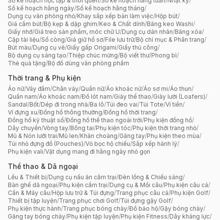
Sổ kế hoạch học tập & thói quen
/
Sổ kế hoạch hằng tuần
/
Nhật ký
/
Sổ kế hoạch hằng ngày
/
Sổ kế hoạch hằng tháng
/
Dụng cụ văn phòng nhỏ
/
Khay sắp xếp bàn làm việc
/
Hộp bút
/
Giá cắm bút
/
Bộ kẹp & dập ghim
/
Keo & Chất dính
/
Băng keo Washi
/
Giấy nhớ
/
Giá treo sản phẩm, móc chữ U
/
Dụng cụ dán nhãn
/
Băng xóa
/
Cặp tài liệu
/
Sổ còng
/
Giá giữ hồ sơ
/
File lưu trữ
/
Bộ chỉ mục & Phân trang
/
Bút màu
/
Dụng cụ vẽ
/
Giấy gấp Origami
/
Giấy thủ công
/
Bộ dụng cụ sáng tạo
/
Thiệp chúc mừng
/
Bộ viết thư
/
Phong bì
/
Thẻ quà tặng
/
Bộ đồ dùng văn phòng phẩm
Thời trang & Phụ kiện
Áo nữ
/
Váy đầm
/
Chân váy
/
Quần nữ
/
Áo khoác nữ
/
Áo sơ mi
/
Áo thun
/
Quần nam
/
Áo khoác nam
/
Đồ lót nam
/
Giày thể thao
/
Giày lười (Loafers)
/
Sandal
/
Bốt
/
Dép đi trong nhà
/
Ba lô
/
Túi đeo vai
/
Túi Tote
/
Ví tiền
/
Ví đựng xu
/
Đồng hồ thông thường
/
Đồng hồ thời trang
/
Đồng hồ kỹ thuật số
/
Đồng hồ thể thao ngoài trời
/
Phụ kiện đồng hồ
/
Dây chuyền
/
Vòng tay
/
Bông tai
/
Phụ kiện tóc
/
Phụ kiện thời trang nhỏ
/
Mũ & Nón lưỡi trai
/
Mũ len
/
Khăn choàng
/
Găng tay
/
Phụ kiện theo mùa
/
Túi nhỏ đựng đồ (Pouches)
/
Vỏ bọc hộ chiếu
/
Sắp xếp hành lý
/
Phụ kiện vali
/
Vật dụng mang đi hằng ngày nhỏ gọn
Thể thao & Dã ngoại
Lều & Thiết bị
/
Dụng cụ nấu ăn cắm trại
/
Đèn lồng & Chiếu sáng
/
Bàn ghế dã ngoại
/
Phụ kiện cắm trại
/
Dụng cụ & Mồi câu
/
Phụ kiện câu cá
/
Cần & Máy câu
/
Hộp lưu trữ & Túi đựng
/
Trang phục câu cá
/
Phụ kiện Golf
/
Thiết bị tập luyện
/
Trang phục chơi Golf
/
Túi đựng gậy Golf
/
Phụ kiện thực hành
/
Trang phục bóng chày
/
Đồ bảo hộ
/
Gậy bóng chày
/
Găng tay bóng chày
/
Phụ kiện tập luyện
/
Phụ kiện Fitness
/
Dây kháng lực
/