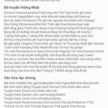
/
Muỗng lấy trà
/
Bát trà
/
Ấm trà
/
Lưới lọc trà
Đồ truyền thống Nhật
Kimono
/
Yukata
/
Hakama
/
Thắt lưng Obi
/
Tất Tabi
/
Guốc gỗ Geta
/
Áo khoác Happi
/
Mèo may mắn Maneki Neko
/
Búp bê Daruma
/
Bùa hộ mệnh Omamori
/
Thẻ gỗ cầu nguyện Ema
/
Xăm bói Omikuji
/
Dây thừng Shimenawa
/
Bàn thờ Thần đạo Kamidana
/
Quạt xếp
/
Đèn lồng giấy
/
Tranh treo dạng cuộn
/
Chuông trang trí
/
Chuông gió Furin
/
Băng đô lễ hội
/
Búp bê gỗ Kokeshi
/
Búp bê Hina
/
Búp bê Gosho
/
Tượng Phật giáo
/
Tượng thần Shinto
/
Mặt nạ Noh
/
Mặt nạ quỷ Oni
/
Đồ thủ công tre
/
Đồ sơn mài
/
Chạm khắc gỗ
/
Vải dệt thủ công
/
Bộ gấp giấy Origami
/
Tranh khắc gỗ Ukiyo-e
/
Thư pháp Nhật Bản Shodō
/
Tranh cuộn Kakejiku
/
Giấy Washi
/
Bộ bút và mực thư pháp
/
Trò chơi Kendama
/
Con quay Koma
/
Vợt Hagoita
/
Trò chơi Daruma Otoshi
/
Trò chơi trí tuệ truyền thống
/
Bát cơm
/
Đũa
/
Bộ đồ uống rượu Sake
/
Đĩa phục vụ
/
Chén dĩa nhỏ
/
Móc khóa & Nam châm
/
Đặc sản vùng miền
/
Đồ lưu niệm chủ đề Nhật Bản
/
Vật phẩm quà tặng nhỏ
/
Quà lưu niệm văn hóa
/
Vật phẩm lễ hội búp bê
/
Hàng giới hạn theo mùa
/
Quà tặng mùa hoa anh đào
/
Trang trí Tết
/
Đồ dùng mùa lễ hội
Văn hóa đại chúng
Mô hình tỉ lệ
/
Mô hình giải thưởng
/
Mô hình Figma
/
Mô hình Nendoroid
/
Mô hình hành động
/
Truyện tranh Shonen (cho thiếu niên nam)
/
Truyện tranh Shojo (cho thiếu niên nữ)
/
Truyện tranh Seinen (cho nam trưởng thành)
/
Truyện tranh Josei (cho nữ trưởng thành)
/
Truyện tranh Kodomomuke (cho trẻ em)
/
Thẻ bài Pokémon TCG
/
Thẻ bài Yu-Gi-Oh!
/
Thẻ bài Digimon
/
Thẻ game One Piece
/