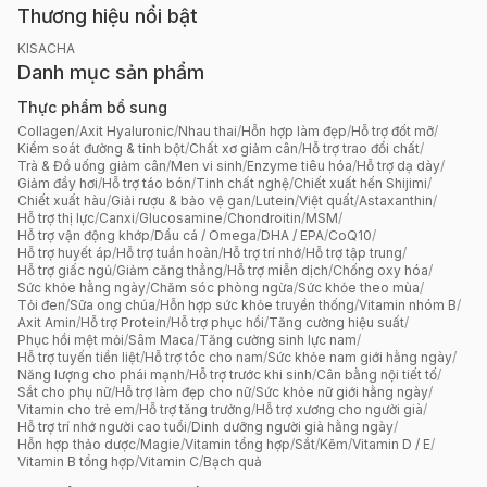
Thương hiệu nổi bật
KISACHA
Danh mục sản phẩm
Thực phẩm bổ sung
Collagen
/
Axit Hyaluronic
/
Nhau thai
/
Hỗn hợp làm đẹp
/
Hỗ trợ đốt mỡ
/
Kiểm soát đường & tinh bột
/
Chất xơ giảm cân
/
Hỗ trợ trao đổi chất
/
Trà & Đồ uống giảm cân
/
Men vi sinh
/
Enzyme tiêu hóa
/
Hỗ trợ dạ dày
/
Giảm đầy hơi
/
Hỗ trợ táo bón
/
Tinh chất nghệ
/
Chiết xuất hến Shijimi
/
Chiết xuất hàu
/
Giải rượu & bảo vệ gan
/
Lutein
/
Việt quất
/
Astaxanthin
/
Hỗ trợ thị lực
/
Canxi
/
Glucosamine
/
Chondroitin
/
MSM
/
Hỗ trợ vận động khớp
/
Dầu cá / Omega
/
DHA / EPA
/
CoQ10
/
Hỗ trợ huyết áp
/
Hỗ trợ tuần hoàn
/
Hỗ trợ trí nhớ
/
Hỗ trợ tập trung
/
Hỗ trợ giấc ngủ
/
Giảm căng thẳng
/
Hỗ trợ miễn dịch
/
Chống oxy hóa
/
Sức khỏe hằng ngày
/
Chăm sóc phòng ngừa
/
Sức khỏe theo mùa
/
Tỏi đen
/
Sữa ong chúa
/
Hỗn hợp sức khỏe truyền thống
/
Vitamin nhóm B
/
Axit Amin
/
Hỗ trợ Protein
/
Hỗ trợ phục hồi
/
Tăng cường hiệu suất
/
Phục hồi mệt mỏi
/
Sâm Maca
/
Tăng cường sinh lực nam
/
Hỗ trợ tuyến tiền liệt
/
Hỗ trợ tóc cho nam
/
Sức khỏe nam giới hằng ngày
/
Năng lượng cho phái mạnh
/
Hỗ trợ trước khi sinh
/
Cân bằng nội tiết tố
/
Sắt cho phụ nữ
/
Hỗ trợ làm đẹp cho nữ
/
Sức khỏe nữ giới hằng ngày
/
Vitamin cho trẻ em
/
Hỗ trợ tăng trưởng
/
Hỗ trợ xương cho người già
/
Hỗ trợ trí nhớ người cao tuổi
/
Dinh dưỡng người già hằng ngày
/
Hỗn hợp thảo dược
/
Magie
/
Vitamin tổng hợp
/
Sắt
/
Kẽm
/
Vitamin D / E
/
Vitamin B tổng hợp
/
Vitamin C
/
Bạch quả