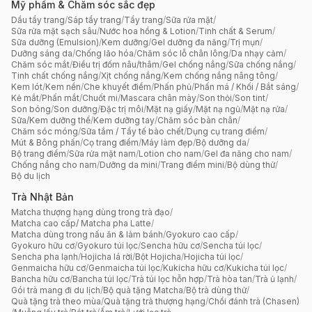
Mỹ phẩm & Chăm sóc sắc đẹp
Dầu tẩy trang
/
Sáp tẩy trang
/
Tẩy trang
/
Sữa rửa mặt
/
Sữa rửa mặt sạch sâu
/
Nước hoa hồng & Lotion
/
Tinh chất & Serum
/
Sữa dưỡng (Emulsion)
/
Kem dưỡng
/
Gel dưỡng đa năng
/
Trị mụn
/
Dưỡng sáng da
/
Chống lão hóa
/
Chăm sóc lỗ chân lông
/
Da nhạy cảm
/
Chăm sóc mắt
/
Điều trị đốm nâu/thâm
/
Gel chống nắng
/
Sữa chống nắng
/
Tinh chất chống nắng
/
Xịt chống nắng
/
Kem chống nắng nâng tông
/
Kem lót
/
Kem nền
/
Che khuyết điểm
/
Phấn phủ
/
Phấn má / Khối / Bắt sáng
/
Kẻ mắt
/
Phấn mắt
/
Chuốt mi
/
Mascara chân mày
/
Son thỏi
/
Son tint
/
Son bóng
/
Son dưỡng
/
Đặc trị môi
/
Mặt nạ giấy
/
Mặt nạ ngủ
/
Mặt nạ rửa
/
Sữa/Kem dưỡng thể
/
Kem dưỡng tay
/
Chăm sóc bàn chân
/
Chăm sóc móng
/
Sữa tắm / Tẩy tế bào chết
/
Dụng cụ trang điểm
/
Mút & Bông phấn
/
Cọ trang điểm
/
Máy làm đẹp
/
Bộ dưỡng da
/
Bộ trang điểm
/
Sữa rửa mặt nam
/
Lotion cho nam
/
Gel đa năng cho nam
/
Chống nắng cho nam
/
Dưỡng da mini
/
Trang điểm mini
/
Bộ dùng thử
/
Bộ du lịch
Trà Nhật Bản
Matcha thượng hạng dùng trong trà đạo
/
Matcha cao cấp/ Matcha pha Latte
/
Matcha dùng trong nấu ăn & làm bánh
/
Gyokuro cao cấp
/
Gyokuro hữu cơ
/
Gyokuro túi lọc
/
Sencha hữu cơ
/
Sencha túi lọc
/
Sencha pha lạnh
/
Hojicha lá rời
/
Bột Hojicha
/
Hojicha túi lọc
/
Genmaicha hữu cơ
/
Genmaicha túi lọc
/
Kukicha hữu cơ
/
Kukicha túi lọc
/
Bancha hữu cơ
/
Bancha túi lọc
/
Trà túi lọc hỗn hợp
/
Trà hòa tan
/
Trà ủ lạnh
/
Gói trà mang đi du lịch
/
Bộ quà tặng Matcha
/
Bộ trà dùng thử
/
Quà tặng trà theo mùa
/
Quà tặng trà thượng hạng
/
Chổi đánh trà (Chasen)