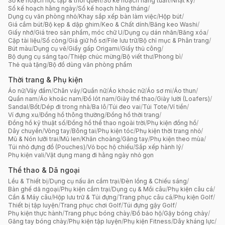
Sổ kế hoạch học tập & thói quen
/
Sổ kế hoạch hằng tuần
/
Nhật ký
/
Sổ kế hoạch hằng ngày
/
Sổ kế hoạch hằng tháng
/
Dụng cụ văn phòng nhỏ
/
Khay sắp xếp bàn làm việc
/
Hộp bút
/
Giá cắm bút
/
Bộ kẹp & dập ghim
/
Keo & Chất dính
/
Băng keo Washi
/
Giấy nhớ
/
Giá treo sản phẩm, móc chữ U
/
Dụng cụ dán nhãn
/
Băng xóa
/
Cặp tài liệu
/
Sổ còng
/
Giá giữ hồ sơ
/
File lưu trữ
/
Bộ chỉ mục & Phân trang
/
Bút màu
/
Dụng cụ vẽ
/
Giấy gấp Origami
/
Giấy thủ công
/
Bộ dụng cụ sáng tạo
/
Thiệp chúc mừng
/
Bộ viết thư
/
Phong bì
/
Thẻ quà tặng
/
Bộ đồ dùng văn phòng phẩm
Thời trang & Phụ kiện
Áo nữ
/
Váy đầm
/
Chân váy
/
Quần nữ
/
Áo khoác nữ
/
Áo sơ mi
/
Áo thun
/
Quần nam
/
Áo khoác nam
/
Đồ lót nam
/
Giày thể thao
/
Giày lười (Loafers)
/
Sandal
/
Bốt
/
Dép đi trong nhà
/
Ba lô
/
Túi đeo vai
/
Túi Tote
/
Ví tiền
/
Ví đựng xu
/
Đồng hồ thông thường
/
Đồng hồ thời trang
/
Đồng hồ kỹ thuật số
/
Đồng hồ thể thao ngoài trời
/
Phụ kiện đồng hồ
/
Dây chuyền
/
Vòng tay
/
Bông tai
/
Phụ kiện tóc
/
Phụ kiện thời trang nhỏ
/
Mũ & Nón lưỡi trai
/
Mũ len
/
Khăn choàng
/
Găng tay
/
Phụ kiện theo mùa
/
Túi nhỏ đựng đồ (Pouches)
/
Vỏ bọc hộ chiếu
/
Sắp xếp hành lý
/
Phụ kiện vali
/
Vật dụng mang đi hằng ngày nhỏ gọn
Thể thao & Dã ngoại
Lều & Thiết bị
/
Dụng cụ nấu ăn cắm trại
/
Đèn lồng & Chiếu sáng
/
Bàn ghế dã ngoại
/
Phụ kiện cắm trại
/
Dụng cụ & Mồi câu
/
Phụ kiện câu cá
/
Cần & Máy câu
/
Hộp lưu trữ & Túi đựng
/
Trang phục câu cá
/
Phụ kiện Golf
/
Thiết bị tập luyện
/
Trang phục chơi Golf
/
Túi đựng gậy Golf
/
Phụ kiện thực hành
/
Trang phục bóng chày
/
Đồ bảo hộ
/
Gậy bóng chày
/
Găng tay bóng chày
/
Phụ kiện tập luyện
/
Phụ kiện Fitness
/
Dây kháng lực
/