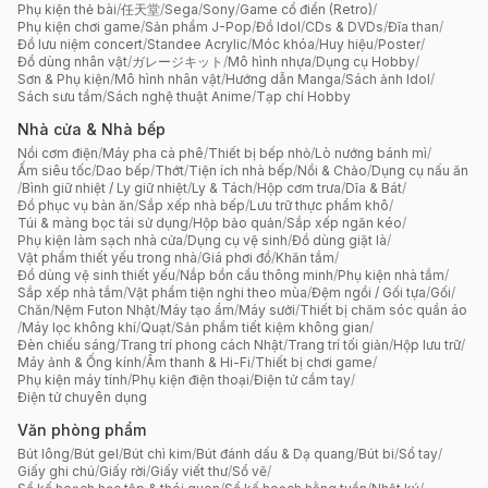
Phụ kiện thẻ bài
/
任天堂
/
Sega
/
Sony
/
Game cổ điển (Retro)
/
Phụ kiện chơi game
/
Sản phẩm J-Pop
/
Đồ Idol
/
CDs & DVDs
/
Đĩa than
/
Đồ lưu niệm concert
/
Standee Acrylic
/
Móc khóa
/
Huy hiệu
/
Poster
/
Đồ dùng nhân vật
/
ガレージキット
/
Mô hình nhựa
/
Dụng cụ Hobby
/
Sơn & Phụ kiện
/
Mô hình nhân vật
/
Hướng dẫn Manga
/
Sách ảnh Idol
/
Sách sưu tầm
/
Sách nghệ thuật Anime
/
Tạp chí Hobby
Nhà cửa & Nhà bếp
Nồi cơm điện
/
Máy pha cà phê
/
Thiết bị bếp nhỏ
/
Lò nướng bánh mì
/
Ấm siêu tốc
/
Dao bếp
/
Thớt
/
Tiện ích nhà bếp
/
Nồi & Chảo
/
Dụng cụ nấu ăn
/
Bình giữ nhiệt / Ly giữ nhiệt
/
Ly & Tách
/
Hộp cơm trưa
/
Dĩa & Bát
/
Đồ phục vụ bàn ăn
/
Sắp xếp nhà bếp
/
Lưu trữ thực phẩm khô
/
Túi & màng bọc tái sử dụng
/
Hộp bảo quản
/
Sắp xếp ngăn kéo
/
Phụ kiện làm sạch nhà cửa
/
Dụng cụ vệ sinh
/
Đồ dùng giặt là
/
Vật phẩm thiết yếu trong nhà
/
Giá phơi đồ
/
Khăn tắm
/
Đồ dùng vệ sinh thiết yếu
/
Nắp bồn cầu thông minh
/
Phụ kiện nhà tắm
/
Sắp xếp nhà tắm
/
Vật phẩm tiện nghi theo mùa
/
Đệm ngồi / Gối tựa
/
Gối
/
Chăn
/
Nệm Futon Nhật
/
Máy tạo ẩm
/
Máy sưởi
/
Thiết bị chăm sóc quần áo
/
Máy lọc không khí
/
Quạt
/
Sản phẩm tiết kiệm không gian
/
Đèn chiếu sáng
/
Trang trí phong cách Nhật
/
Trang trí tối giản
/
Hộp lưu trữ
/
Máy ảnh & Ống kính
/
Âm thanh & Hi-Fi
/
Thiết bị chơi game
/
Phụ kiện máy tính
/
Phụ kiện điện thoại
/
Điện tử cầm tay
/
Điện tử chuyên dụng
Văn phòng phẩm
Bút lông
/
Bút gel
/
Bút chì kim
/
Bút đánh dấu & Dạ quang
/
Bút bi
/
Sổ tay
/
Giấy ghi chú
/
Giấy rời
/
Giấy viết thư
/
Sổ vẽ
/