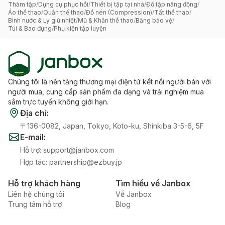
Thảm tập
/
Dụng cụ phục hồi
/
Thiết bị tập tại nhà
/
Đồ tập năng động
/
Áo thể thao
/
Quần thể thao
/
Đồ nén (Compression)
/
Tất thể thao
/
Bình nước & Ly giữ nhiệt
/
Mũ & Khăn thể thao
/
Băng bảo vệ
/
Túi & Bao đựng
/
Phụ kiện tập luyện
Chúng tôi là nền tảng thương mại điện tử kết nối người bán với
người mua, cung cấp sản phẩm đa dạng và trải nghiệm mua
sắm trực tuyến không giới hạn.
Địa chỉ
:
〒136-0082, Japan, Tokyo, Koto-ku, Shinkiba 3-5-6, 5F
E-mail
:
Hỗ trợ
:
support@janbox.com
Hợp tác
:
partnership@ezbuy.jp
Hỗ trợ khách hàng
Tìm hiểu về Janbox
Liên hệ chúng tôi
Về Janbox
Trung tâm hỗ trợ
Blog