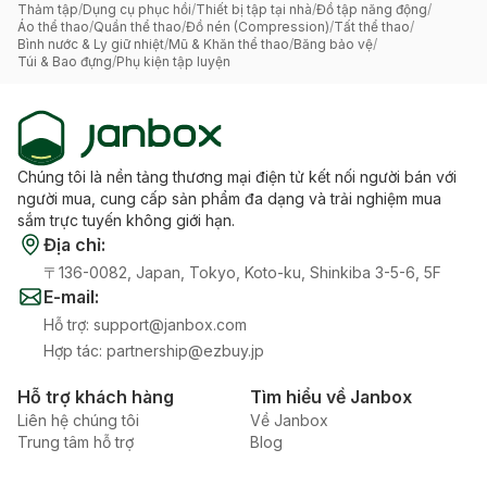
Thảm tập
/
Dụng cụ phục hồi
/
Thiết bị tập tại nhà
/
Đồ tập năng động
/
Áo thể thao
/
Quần thể thao
/
Đồ nén (Compression)
/
Tất thể thao
/
Bình nước & Ly giữ nhiệt
/
Mũ & Khăn thể thao
/
Băng bảo vệ
/
Túi & Bao đựng
/
Phụ kiện tập luyện
Chúng tôi là nền tảng thương mại điện tử kết nối người bán với
người mua, cung cấp sản phẩm đa dạng và trải nghiệm mua
sắm trực tuyến không giới hạn.
Địa chỉ
:
〒136-0082, Japan, Tokyo, Koto-ku, Shinkiba 3-5-6, 5F
E-mail
:
Hỗ trợ
:
support@janbox.com
Hợp tác
:
partnership@ezbuy.jp
Hỗ trợ khách hàng
Tìm hiểu về Janbox
Liên hệ chúng tôi
Về Janbox
Trung tâm hỗ trợ
Blog