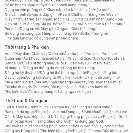
Sổ kế hoạch học tập & thói quen
/
Sổ kế hoạch hằng tuần
/
Nhật ký
/
Sổ kế hoạch hằng ngày
/
Sổ kế hoạch hằng tháng
/
Dụng cụ văn phòng nhỏ
/
Khay sắp xếp bàn làm việc
/
Hộp bút
/
Giá cắm bút
/
Bộ kẹp & dập ghim
/
Keo & Chất dính
/
Băng keo Washi
/
Giấy nhớ
/
Giá treo sản phẩm, móc chữ U
/
Dụng cụ dán nhãn
/
Băng xóa
/
Cặp tài liệu
/
Sổ còng
/
Giá giữ hồ sơ
/
File lưu trữ
/
Bộ chỉ mục & Phân trang
/
Bút màu
/
Dụng cụ vẽ
/
Giấy gấp Origami
/
Giấy thủ công
/
Bộ dụng cụ sáng tạo
/
Thiệp chúc mừng
/
Bộ viết thư
/
Phong bì
/
Thẻ quà tặng
/
Bộ đồ dùng văn phòng phẩm
Thời trang & Phụ kiện
Áo nữ
/
Váy đầm
/
Chân váy
/
Quần nữ
/
Áo khoác nữ
/
Áo sơ mi
/
Áo thun
/
Quần nam
/
Áo khoác nam
/
Đồ lót nam
/
Giày thể thao
/
Giày lười (Loafers)
/
Sandal
/
Bốt
/
Dép đi trong nhà
/
Ba lô
/
Túi đeo vai
/
Túi Tote
/
Ví tiền
/
Ví đựng xu
/
Đồng hồ thông thường
/
Đồng hồ thời trang
/
Đồng hồ kỹ thuật số
/
Đồng hồ thể thao ngoài trời
/
Phụ kiện đồng hồ
/
Dây chuyền
/
Vòng tay
/
Bông tai
/
Phụ kiện tóc
/
Phụ kiện thời trang nhỏ
/
Mũ & Nón lưỡi trai
/
Mũ len
/
Khăn choàng
/
Găng tay
/
Phụ kiện theo mùa
/
Túi nhỏ đựng đồ (Pouches)
/
Vỏ bọc hộ chiếu
/
Sắp xếp hành lý
/
Phụ kiện vali
/
Vật dụng mang đi hằng ngày nhỏ gọn
Thể thao & Dã ngoại
Lều & Thiết bị
/
Dụng cụ nấu ăn cắm trại
/
Đèn lồng & Chiếu sáng
/
Bàn ghế dã ngoại
/
Phụ kiện cắm trại
/
Dụng cụ & Mồi câu
/
Phụ kiện câu cá
/
Cần & Máy câu
/
Hộp lưu trữ & Túi đựng
/
Trang phục câu cá
/
Phụ kiện Golf
/
Thiết bị tập luyện
/
Trang phục chơi Golf
/
Túi đựng gậy Golf
/
Phụ kiện thực hành
/
Trang phục bóng chày
/
Đồ bảo hộ
/
Gậy bóng chày
/
Găng tay bóng chày
/
Phụ kiện tập luyện
/
Phụ kiện Fitness
/
Dây kháng lực
/