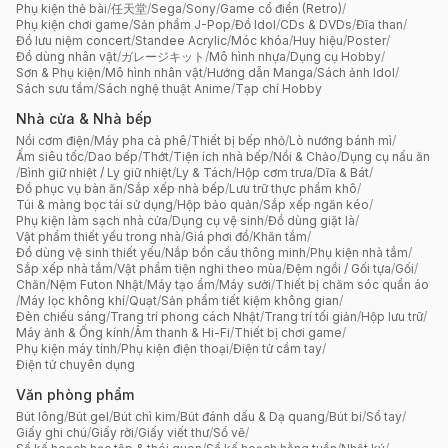
Phụ kiện thẻ bài
/
任天堂
/
Sega
/
Sony
/
Game cổ điển (Retro)
/
Phụ kiện chơi game
/
Sản phẩm J-Pop
/
Đồ Idol
/
CDs & DVDs
/
Đĩa than
/
Đồ lưu niệm concert
/
Standee Acrylic
/
Móc khóa
/
Huy hiệu
/
Poster
/
Đồ dùng nhân vật
/
ガレージキット
/
Mô hình nhựa
/
Dụng cụ Hobby
/
Sơn & Phụ kiện
/
Mô hình nhân vật
/
Hướng dẫn Manga
/
Sách ảnh Idol
/
Sách sưu tầm
/
Sách nghệ thuật Anime
/
Tạp chí Hobby
Nhà cửa & Nhà bếp
Nồi cơm điện
/
Máy pha cà phê
/
Thiết bị bếp nhỏ
/
Lò nướng bánh mì
/
Ấm siêu tốc
/
Dao bếp
/
Thớt
/
Tiện ích nhà bếp
/
Nồi & Chảo
/
Dụng cụ nấu ăn
/
Bình giữ nhiệt / Ly giữ nhiệt
/
Ly & Tách
/
Hộp cơm trưa
/
Dĩa & Bát
/
Đồ phục vụ bàn ăn
/
Sắp xếp nhà bếp
/
Lưu trữ thực phẩm khô
/
Túi & màng bọc tái sử dụng
/
Hộp bảo quản
/
Sắp xếp ngăn kéo
/
Phụ kiện làm sạch nhà cửa
/
Dụng cụ vệ sinh
/
Đồ dùng giặt là
/
Vật phẩm thiết yếu trong nhà
/
Giá phơi đồ
/
Khăn tắm
/
Đồ dùng vệ sinh thiết yếu
/
Nắp bồn cầu thông minh
/
Phụ kiện nhà tắm
/
Sắp xếp nhà tắm
/
Vật phẩm tiện nghi theo mùa
/
Đệm ngồi / Gối tựa
/
Gối
/
Chăn
/
Nệm Futon Nhật
/
Máy tạo ẩm
/
Máy sưởi
/
Thiết bị chăm sóc quần áo
/
Máy lọc không khí
/
Quạt
/
Sản phẩm tiết kiệm không gian
/
Đèn chiếu sáng
/
Trang trí phong cách Nhật
/
Trang trí tối giản
/
Hộp lưu trữ
/
Máy ảnh & Ống kính
/
Âm thanh & Hi-Fi
/
Thiết bị chơi game
/
Phụ kiện máy tính
/
Phụ kiện điện thoại
/
Điện tử cầm tay
/
Điện tử chuyên dụng
Văn phòng phẩm
Bút lông
/
Bút gel
/
Bút chì kim
/
Bút đánh dấu & Dạ quang
/
Bút bi
/
Sổ tay
/
Giấy ghi chú
/
Giấy rời
/
Giấy viết thư
/
Sổ vẽ
/