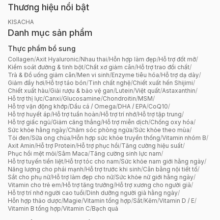
Thương hiệu nổi bật
KISACHA
Danh mục sản phẩm
Thực phẩm bổ sung
Collagen
/
Axit Hyaluronic
/
Nhau thai
/
Hỗn hợp làm đẹp
/
Hỗ trợ đốt mỡ
/
Kiểm soát đường & tinh bột
/
Chất xơ giảm cân
/
Hỗ trợ trao đổi chất
/
Trà & Đồ uống giảm cân
/
Men vi sinh
/
Enzyme tiêu hóa
/
Hỗ trợ dạ dày
/
Giảm đầy hơi
/
Hỗ trợ táo bón
/
Tinh chất nghệ
/
Chiết xuất hến Shijimi
/
Chiết xuất hàu
/
Giải rượu & bảo vệ gan
/
Lutein
/
Việt quất
/
Astaxanthin
/
Hỗ trợ thị lực
/
Canxi
/
Glucosamine
/
Chondroitin
/
MSM
/
Hỗ trợ vận động khớp
/
Dầu cá / Omega
/
DHA / EPA
/
CoQ10
/
Hỗ trợ huyết áp
/
Hỗ trợ tuần hoàn
/
Hỗ trợ trí nhớ
/
Hỗ trợ tập trung
/
Hỗ trợ giấc ngủ
/
Giảm căng thẳng
/
Hỗ trợ miễn dịch
/
Chống oxy hóa
/
Sức khỏe hằng ngày
/
Chăm sóc phòng ngừa
/
Sức khỏe theo mùa
/
Tỏi đen
/
Sữa ong chúa
/
Hỗn hợp sức khỏe truyền thống
/
Vitamin nhóm B
/
Axit Amin
/
Hỗ trợ Protein
/
Hỗ trợ phục hồi
/
Tăng cường hiệu suất
/
Phục hồi mệt mỏi
/
Sâm Maca
/
Tăng cường sinh lực nam
/
Hỗ trợ tuyến tiền liệt
/
Hỗ trợ tóc cho nam
/
Sức khỏe nam giới hằng ngày
/
Năng lượng cho phái mạnh
/
Hỗ trợ trước khi sinh
/
Cân bằng nội tiết tố
/
Sắt cho phụ nữ
/
Hỗ trợ làm đẹp cho nữ
/
Sức khỏe nữ giới hằng ngày
/
Vitamin cho trẻ em
/
Hỗ trợ tăng trưởng
/
Hỗ trợ xương cho người già
/
Hỗ trợ trí nhớ người cao tuổi
/
Dinh dưỡng người già hằng ngày
/
Hỗn hợp thảo dược
/
Magie
/
Vitamin tổng hợp
/
Sắt
/
Kẽm
/
Vitamin D / E
/
Vitamin B tổng hợp
/
Vitamin C
/
Bạch quả