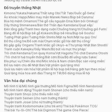
/
Muỗng lấy trà
/
Bát trà
/
Ấm trà
/
Lưới lọc trà
Đồ truyền thống Nhật
Kimono
/
Yukata
/
Hakama
/
Thắt lưng Obi
/
Tất Tabi
/
Guốc gỗ Geta
/
Áo khoác Happi
/
Mèo may mắn Maneki Neko
/
Búp bê Daruma
/
Bùa hộ mệnh Omamori
/
Thẻ gỗ cầu nguyện Ema
/
Xăm bói Omikuji
/
Dây thừng Shimenawa
/
Bàn thờ Thần đạo Kamidana
/
Quạt xếp
/
Đèn lồng giấy
/
Tranh treo dạng cuộn
/
Chuông trang trí
/
Chuông gió Furin
/
Băng đô lễ hội
/
Búp bê gỗ Kokeshi
/
Búp bê Hina
/
Búp bê Gosho
/
Tượng Phật giáo
/
Tượng thần Shinto
/
Mặt nạ Noh
/
Mặt nạ quỷ Oni
/
Đồ thủ công tre
/
Đồ sơn mài
/
Chạm khắc gỗ
/
Vải dệt thủ công
/
Bộ gấp giấy Origami
/
Tranh khắc gỗ Ukiyo-e
/
Thư pháp Nhật Bản Shodō
/
Tranh cuộn Kakejiku
/
Giấy Washi
/
Bộ bút và mực thư pháp
/
Trò chơi Kendama
/
Con quay Koma
/
Vợt Hagoita
/
Trò chơi Daruma Otoshi
/
Trò chơi trí tuệ truyền thống
/
Bát cơm
/
Đũa
/
Bộ đồ uống rượu Sake
/
Đĩa phục vụ
/
Chén dĩa nhỏ
/
Móc khóa & Nam châm
/
Đặc sản vùng miền
/
Đồ lưu niệm chủ đề Nhật Bản
/
Vật phẩm quà tặng nhỏ
/
Quà lưu niệm văn hóa
/
Vật phẩm lễ hội búp bê
/
Hàng giới hạn theo mùa
/
Quà tặng mùa hoa anh đào
/
Trang trí Tết
/
Đồ dùng mùa lễ hội
Văn hóa đại chúng
Mô hình tỉ lệ
/
Mô hình giải thưởng
/
Mô hình Figma
/
Mô hình Nendoroid
/
Mô hình hành động
/
Truyện tranh Shonen (cho thiếu niên nam)
/
Truyện tranh Shojo (cho thiếu niên nữ)
/
Truyện tranh Seinen (cho nam trưởng thành)
/
Truyện tranh Josei (cho nữ trưởng thành)
/
Truyện tranh Kodomomuke (cho trẻ em)
/
Thẻ bài Pokémon TCG
/
Thẻ bài Yu-Gi-Oh!
/
Thẻ bài Digimon
/
Thẻ game One Piece
/