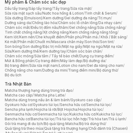
Mỹ phẩm & Chăm sóc sắc đẹp
Dầu tẩy trang
/
Sáp tẩy trang
/
Tẩy trang
/
Sữa rửa mặt
/
Sữa rửa mặt sạch sâu
/
Nước hoa hồng & Lotion
/
Tinh chất & Serum
/
Sữa dưỡng (Emulsion)
/
Kem dưỡng
/
Gel dưỡng đa năng
/
Trị mụn
/
Dưỡng sáng da
/
Chống lão hóa
/
Chăm sóc lỗ chân lông
/
Da nhạy cảm
/
Chăm sóc mắt
/
Điều trị đốm nâu/thâm
/
Gel chống nắng
/
Sữa chống nắng
/
Tinh chất chống nắng
/
Xịt chống nắng
/
Kem chống nắng nâng tông
/
Kem lót
/
Kem nền
/
Che khuyết điểm
/
Phấn phủ
/
Phấn má / Khối / Bắt sáng
/
Kẻ mắt
/
Phấn mắt
/
Chuốt mi
/
Mascara chân mày
/
Son thỏi
/
Son tint
/
Son bóng
/
Son dưỡng
/
Đặc trị môi
/
Mặt nạ giấy
/
Mặt nạ ngủ
/
Mặt nạ rửa
/
Sữa/Kem dưỡng thể
/
Kem dưỡng tay
/
Chăm sóc bàn chân
/
Chăm sóc móng
/
Sữa tắm / Tẩy tế bào chết
/
Dụng cụ trang điểm
/
Mút & Bông phấn
/
Cọ trang điểm
/
Máy làm đẹp
/
Bộ dưỡng da
/
Bộ trang điểm
/
Sữa rửa mặt nam
/
Lotion cho nam
/
Gel đa năng cho nam
/
Chống nắng cho nam
/
Dưỡng da mini
/
Trang điểm mini
/
Bộ dùng thử
/
Bộ du lịch
Trà Nhật Bản
Matcha thượng hạng dùng trong trà đạo
/
Matcha cao cấp/ Matcha pha Latte
/
Matcha dùng trong nấu ăn & làm bánh
/
Gyokuro cao cấp
/
Gyokuro hữu cơ
/
Gyokuro túi lọc
/
Sencha hữu cơ
/
Sencha túi lọc
/
Sencha pha lạnh
/
Hojicha lá rời
/
Bột Hojicha
/
Hojicha túi lọc
/
Genmaicha hữu cơ
/
Genmaicha túi lọc
/
Kukicha hữu cơ
/
Kukicha túi lọc
/
Bancha hữu cơ
/
Bancha túi lọc
/
Trà túi lọc hỗn hợp
/
Trà hòa tan
/
Trà ủ lạnh
/
Gói trà mang đi du lịch
/
Bộ quà tặng Matcha
/
Bộ trà dùng thử
/
Quà tặng trà theo mùa
/
Quà tặng trà thượng hạng
/
Chổi đánh trà (Chasen)