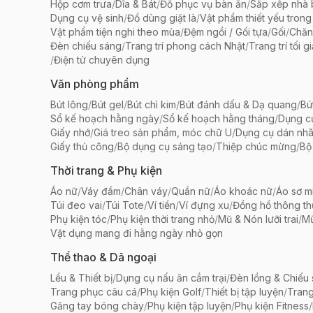
Hộp cơm trưa
/
Dĩa & Bát
/
Đồ phục vụ bàn ăn
/
Sắp xếp nhà
Dụng cụ vệ sinh
/
Đồ dùng giặt là
/
Vật phẩm thiết yếu trong
Vật phẩm tiện nghi theo mùa
/
Đệm ngồi / Gối tựa
/
Gối
/
Chăn
Đèn chiếu sáng
/
Trang trí phong cách Nhật
/
Trang trí tối g
/
Điện tử chuyên dụng
Văn phòng phẩm
Bút lông
/
Bút gel
/
Bút chì kim
/
Bút đánh dấu & Dạ quang
/
Bú
Sổ kế hoạch hằng ngày
/
Sổ kế hoạch hằng tháng
/
Dụng c
Giấy nhớ
/
Giá treo sản phẩm, móc chữ U
/
Dụng cụ dán nh
Giấy thủ công
/
Bộ dụng cụ sáng tạo
/
Thiệp chúc mừng
/
Bộ 
Thời trang & Phụ kiện
Áo nữ
/
Váy đầm
/
Chân váy
/
Quần nữ
/
Áo khoác nữ
/
Áo sơ m
Túi đeo vai
/
Túi Tote
/
Ví tiền
/
Ví đựng xu
/
Đồng hồ thông t
Phụ kiện tóc
/
Phụ kiện thời trang nhỏ
/
Mũ & Nón lưỡi trai
/
Mũ
Vật dụng mang đi hằng ngày nhỏ gọn
Thể thao & Dã ngoại
Lều & Thiết bị
/
Dụng cụ nấu ăn cắm trại
/
Đèn lồng & Chiếu
Trang phục câu cá
/
Phụ kiện Golf
/
Thiết bị tập luyện
/
Trang
Găng tay bóng chày
/
Phụ kiện tập luyện
/
Phụ kiện Fitness
/