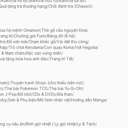
/
Kukicha túi lọc
/
Bancha hữu cơ
/
Bancha túi lọc
/
Quà tặng trà thượng hạng
/
Chổi đánh trà (Chasen)
/
Bùa hộ mệnh Omamori
/
Thẻ gỗ cầu nguyện Ema
/
ang trí
/
Chuông gió Furin
/
Băng đô lễ hội
/
tre
/
Đồ sơn mài
/
Chạm khắc gỗ
/
Vải dệt thủ công
/
pháp
/
Trò chơi Kendama
/
Con quay Koma
/
Vợt Hagoita
/
 & Nam châm
/
Đặc sản vùng miền
/
uà tặng mùa hoa anh đào
/
Trang trí Tết
/
 nam)
/
Truyện tranh Shojo (cho thiếu niên nữ)
/
m)
/
Thẻ bài Pokémon TCG
/
Thẻ bài Yu-Gi-Oh!
/
ẩm J-Pop
/
Đồ Idol
/
CDs & DVDs
/
Đĩa than
/
bby
/
Sơn & Phụ kiện
/
Mô hình nhân vật
/
Hướng dẫn Manga
/
ng cụ nấu ăn
/
Bình giữ nhiệt / Ly giữ nhiệt
/
Ly & Tách
/