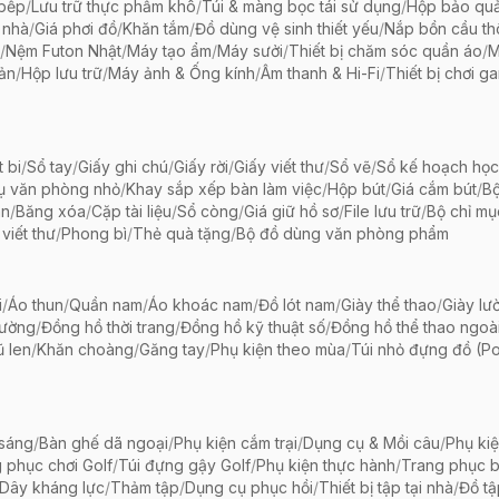
 bếp
/
Lưu trữ thực phẩm khô
/
Túi & màng bọc tái sử dụng
/
Hộp bảo qu
 nhà
/
Giá phơi đồ
/
Khăn tắm
/
Đồ dùng vệ sinh thiết yếu
/
Nắp bồn cầu th
/
Nệm Futon Nhật
/
Máy tạo ẩm
/
Máy sưởi
/
Thiết bị chăm sóc quần áo
/
M
iản
/
Hộp lưu trữ
/
Máy ảnh & Ống kính
/
Âm thanh & Hi-Fi
/
Thiết bị chơi g
t bi
/
Sổ tay
/
Giấy ghi chú
/
Giấy rời
/
Giấy viết thư
/
Sổ vẽ
/
Sổ kế hoạch học
ụ văn phòng nhỏ
/
Khay sắp xếp bàn làm việc
/
Hộp bút
/
Giá cắm bút
/
Bộ
ãn
/
Băng xóa
/
Cặp tài liệu
/
Sổ còng
/
Giá giữ hồ sơ
/
File lưu trữ
/
Bộ chỉ mụ
viết thư
/
Phong bì
/
Thẻ quà tặng
/
Bộ đồ dùng văn phòng phẩm
i
/
Áo thun
/
Quần nam
/
Áo khoác nam
/
Đồ lót nam
/
Giày thể thao
/
Giày lườ
hường
/
Đồng hồ thời trang
/
Đồng hồ kỹ thuật số
/
Đồng hồ thể thao ngoài 
 len
/
Khăn choàng
/
Găng tay
/
Phụ kiện theo mùa
/
Túi nhỏ đựng đồ (P
 sáng
/
Bàn ghế dã ngoại
/
Phụ kiện cắm trại
/
Dụng cụ & Mồi câu
/
Phụ ki
 phục chơi Golf
/
Túi đựng gậy Golf
/
Phụ kiện thực hành
/
Trang phục 
Dây kháng lực
/
Thảm tập
/
Dụng cụ phục hồi
/
Thiết bị tập tại nhà
/
Đồ t