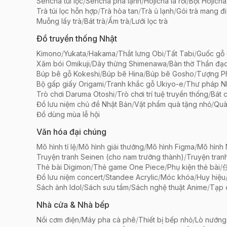
Sencha túi lọc
/
Sencha pha lạnh
/
Hojicha lá rời
/
Bột Hojicha
Trà túi lọc hỗn hợp
/
Trà hòa tan
/
Trà ủ lạnh
/
Gói trà mang đi
Muỗng lấy trà
/
Bát trà
/
Ấm trà
/
Lưới lọc trà
Đồ truyền thống Nhật
Kimono
/
Yukata
/
Hakama
/
Thắt lưng Obi
/
Tất Tabi
/
Guốc gỗ 
Xăm bói Omikuji
/
Dây thừng Shimenawa
/
Bàn thờ Thần đạ
Búp bê gỗ Kokeshi
/
Búp bê Hina
/
Búp bê Gosho
/
Tượng Ph
Bộ gấp giấy Origami
/
Tranh khắc gỗ Ukiyo-e
/
Thư pháp N
Trò chơi Daruma Otoshi
/
Trò chơi trí tuệ truyền thống
/
Bát 
Đồ lưu niệm chủ đề Nhật Bản
/
Vật phẩm quà tặng nhỏ
/
Quà
Đồ dùng mùa lễ hội
Văn hóa đại chúng
Mô hình tỉ lệ
/
Mô hình giải thưởng
/
Mô hình Figma
/
Mô hình
Truyện tranh Seinen (cho nam trưởng thành)
/
Truyện tran
Thẻ bài Digimon
/
Thẻ game One Piece
/
Phụ kiện thẻ bài
/
Đồ lưu niệm concert
/
Standee Acrylic
/
Móc khóa
/
Huy hiệu
Sách ảnh Idol
/
Sách sưu tầm
/
Sách nghệ thuật Anime
/
Tạp 
Nhà cửa & Nhà bếp
Nồi cơm điện
/
Máy pha cà phê
/
Thiết bị bếp nhỏ
/
Lò nướng