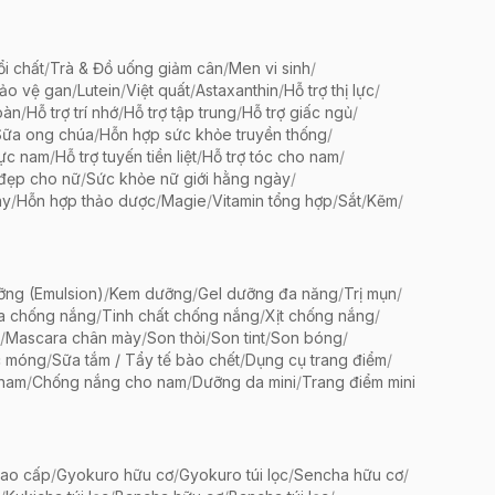
ổi chất
/
Trà & Đồ uống giảm cân
/
Men vi sinh
/
bảo vệ gan
/
Lutein
/
Việt quất
/
Astaxanthin
/
Hỗ trợ thị lực
/
oàn
/
Hỗ trợ trí nhớ
/
Hỗ trợ tập trung
/
Hỗ trợ giấc ngủ
/
Sữa ong chúa
/
Hỗn hợp sức khỏe truyền thống
/
lực nam
/
Hỗ trợ tuyến tiền liệt
/
Hỗ trợ tóc cho nam
/
 đẹp cho nữ
/
Sức khỏe nữ giới hằng ngày
/
ày
/
Hỗn hợp thảo dược
/
Magie
/
Vitamin tổng hợp
/
Sắt
/
Kẽm
/
ng (Emulsion)
/
Kem dưỡng
/
Gel dưỡng đa năng
/
Trị mụn
/
a chống nắng
/
Tinh chất chống nắng
/
Xịt chống nắng
/
/
Mascara chân mày
/
Son thỏi
/
Son tint
/
Son bóng
/
c móng
/
Sữa tắm / Tẩy tế bào chết
/
Dụng cụ trang điểm
/
 nam
/
Chống nắng cho nam
/
Dưỡng da mini
/
Trang điểm mini
ao cấp
/
Gyokuro hữu cơ
/
Gyokuro túi lọc
/
Sencha hữu cơ
/