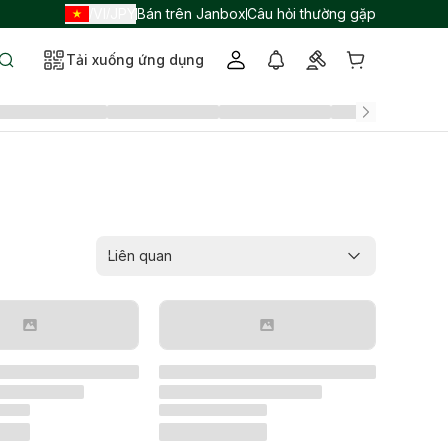
VI
JPY
Bán trên Janbox
Câu hỏi thường gặp
/
/
Tải xuống ứng dụng
Liên quan