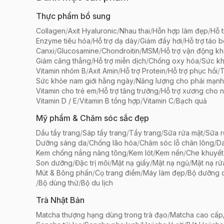
Thực phẩm bổ sung
Collagen
/
Axit Hyaluronic
/
Nhau thai
/
Hỗn hợp làm đẹp
/
Hỗ t
Enzyme tiêu hóa
/
Hỗ trợ dạ dày
/
Giảm đầy hơi
/
Hỗ trợ táo 
Canxi
/
Glucosamine
/
Chondroitin
/
MSM
/
Hỗ trợ vận động k
Giảm căng thẳng
/
Hỗ trợ miễn dịch
/
Chống oxy hóa
/
Sức k
Vitamin nhóm B
/
Axit Amin
/
Hỗ trợ Protein
/
Hỗ trợ phục hồi
/
T
Sức khỏe nam giới hằng ngày
/
Năng lượng cho phái mạnh
Vitamin cho trẻ em
/
Hỗ trợ tăng trưởng
/
Hỗ trợ xương cho n
Vitamin D / E
/
Vitamin B tổng hợp
/
Vitamin C
/
Bạch quả
Mỹ phẩm & Chăm sóc sắc đẹp
Dầu tẩy trang
/
Sáp tẩy trang
/
Tẩy trang
/
Sữa rửa mặt
/
Sữa r
Dưỡng sáng da
/
Chống lão hóa
/
Chăm sóc lỗ chân lông
/
D
Kem chống nắng nâng tông
/
Kem lót
/
Kem nền
/
Che khuyết
Son dưỡng
/
Đặc trị môi
/
Mặt nạ giấy
/
Mặt nạ ngủ
/
Mặt nạ rử
Mút & Bông phấn
/
Cọ trang điểm
/
Máy làm đẹp
/
Bộ dưỡng 
/
Bộ dùng thử
/
Bộ du lịch
Trà Nhật Bản
Matcha thượng hạng dùng trong trà đạo
/
Matcha cao cấp/