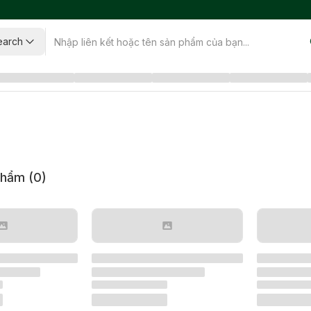
earch
phẩm (
0
)