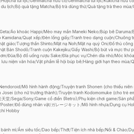
/
Hojicha túi lọc
/
Genmaicha hữu cơ
/
Genmaicha túi lọc
/
Kukicha hữu cơ
 du lịch
/
Bộ quà tặng Matcha
/
Bộ trà dùng thử
/
Quà tặng trà theo mùa
/
Geta
/
Áo khoác Happi
/
Mèo may mắn Maneki Neko
/
Búp bê Daruma
/
o Kamidana
/
Quạt xếp
/
Đèn lồng giấy
/
Tranh treo dạng cuộn
/
Chuông tr
ật giáo
/
Tượng thần Shinto
/
Mặt nạ Noh
/
Mặt nạ quỷ Oni
/
Đồ thủ công 
hật Bản Shodō
/
Tranh cuộn Kakejiku
/
Giấy Washi
/
Bộ bút và mực thư 
cơm
/
Đũa
/
Bộ đồ uống rượu Sake
/
Đĩa phục vụ
/
Chén dĩa nhỏ
/
Móc khóa
 lưu niệm văn hóa
/
Vật phẩm lễ hội búp bê
/
Hàng giới hạn theo mùa
/
Q
 Nendoroid
/
Mô hình hành động
/
Truyện tranh Shonen (cho thiếu niên
h Josei (cho nữ trưởng thành)
/
Truyện tranh Kodomomuke (cho trẻ e
任天堂
/
Sega
/
Sony
/
Game cổ điển (Retro)
/
Phụ kiện chơi game
/
Sản ph
/
Poster
/
Đồ dùng nhân vật
/
ガレージキット
/
Mô hình nhựa
/
Dụng cụ Ho
chí Hobby
 bánh mì
/
Ấm siêu tốc
/
Dao bếp
/
Thớt
/
Tiện ích nhà bếp
/
Nồi & Chảo
/
Dụ