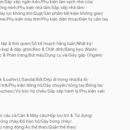
ản
/
Sắp xếp ngăn kéo
/
Phụ kiện làm sạch nhà cửa
/
ông minh
/
Phụ kiện nhà tắm
/
Sắp xếp nhà tắm
/
áy lọc không khí
/
Quạt
/
Sản phẩm tiết kiệm không gian
/
ame
/
Phụ kiện máy tính
/
Phụ kiện điện thoại
/
Điện tử cầm tay
 tập & thói quen
/
Sổ kế hoạch hằng tuần
/
Nhật ký
/
 kẹp & dập ghim
/
Keo & Chất dính
/
Băng keo Washi
/
c & Phân trang
/
Bút màu
/
Dụng cụ vẽ
/
Giấy gấp Origami
/
i (Loafers)
/
Sandal
/
Bốt
/
Dép đi trong nhà
/
Ba lô
/
trời
/
Phụ kiện đồng hồ
/
Dây chuyền
/
Vòng tay
/
Bông tai
/
ouches)
/
Vỏ bọc hộ chiếu
/
Sắp xếp hành lý
/
Phụ kiện vali
/
ện câu cá
/
Cần & Máy câu
/
Hộp lưu trữ & Túi đựng
/
bóng chày
/
Đồ bảo hộ
/
Gậy bóng chày
/
ập năng động
/
Áo thể thao
/
Quần thể thao
/