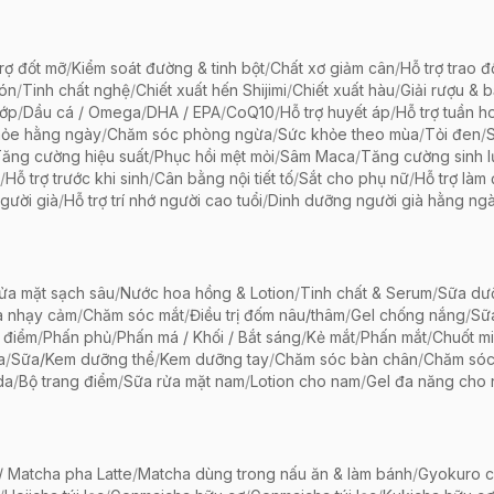
rợ đốt mỡ
/
Kiểm soát đường & tinh bột
/
Chất xơ giảm cân
/
Hỗ trợ trao đ
bón
/
Tinh chất nghệ
/
Chiết xuất hến Shijimi
/
Chiết xuất hàu
/
Giải rượu & 
hớp
/
Dầu cá / Omega
/
DHA / EPA
/
CoQ10
/
Hỗ trợ huyết áp
/
Hỗ trợ tuần h
hỏe hằng ngày
/
Chăm sóc phòng ngừa
/
Sức khỏe theo mùa
/
Tỏi đen
/
ăng cường hiệu suất
/
Phục hồi mệt mỏi
/
Sâm Maca
/
Tăng cường sinh 
/
Hỗ trợ trước khi sinh
/
Cân bằng nội tiết tố
/
Sắt cho phụ nữ
/
Hỗ trợ làm
gười già
/
Hỗ trợ trí nhớ người cao tuổi
/
Dinh dưỡng người già hằng ng
ửa mặt sạch sâu
/
Nước hoa hồng & Lotion
/
Tinh chất & Serum
/
Sữa dưỡ
a nhạy cảm
/
Chăm sóc mắt
/
Điều trị đốm nâu/thâm
/
Gel chống nắng
/
Sữ
 điểm
/
Phấn phủ
/
Phấn má / Khối / Bắt sáng
/
Kẻ mắt
/
Phấn mắt
/
Chuốt mi
a
/
Sữa/Kem dưỡng thể
/
Kem dưỡng tay
/
Chăm sóc bàn chân
/
Chăm só
da
/
Bộ trang điểm
/
Sữa rửa mặt nam
/
Lotion cho nam
/
Gel đa năng cho
 Matcha pha Latte
/
Matcha dùng trong nấu ăn & làm bánh
/
Gyokuro c