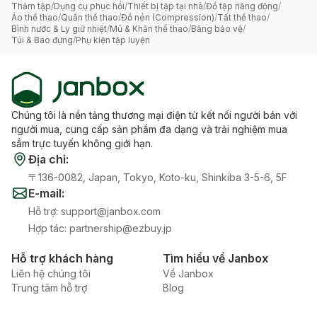
Thảm tập
/
Dụng cụ phục hồi
/
Thiết bị tập tại nhà
/
Đồ tập năng động
/
Áo thể thao
/
Quần thể thao
/
Đồ nén (Compression)
/
Tất thể thao
/
Bình nước & Ly giữ nhiệt
/
Mũ & Khăn thể thao
/
Băng bảo vệ
/
Túi & Bao đựng
/
Phụ kiện tập luyện
Chúng tôi là nền tảng thương mại điện tử kết nối người bán với
người mua, cung cấp sản phẩm đa dạng và trải nghiệm mua
sắm trực tuyến không giới hạn.
Địa chỉ
:
〒136-0082, Japan, Tokyo, Koto-ku, Shinkiba 3-5-6, 5F
E-mail
:
Hỗ trợ
:
support@janbox.com
Hợp tác
:
partnership@ezbuy.jp
Hỗ trợ khách hàng
Tìm hiểu về Janbox
Liên hệ chúng tôi
Về Janbox
Trung tâm hỗ trợ
Blog