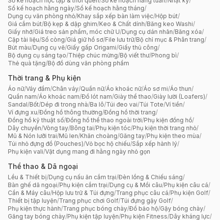
Sổ kế hoạch học tập & thói quen
/
Sổ kế hoạch hằng tuần
/
Nhật ký
/
Sổ kế hoạch hằng ngày
/
Sổ kế hoạch hằng tháng
/
Dụng cụ văn phòng nhỏ
/
Khay sắp xếp bàn làm việc
/
Hộp bút
/
Giá cắm bút
/
Bộ kẹp & dập ghim
/
Keo & Chất dính
/
Băng keo Washi
/
Giấy nhớ
/
Giá treo sản phẩm, móc chữ U
/
Dụng cụ dán nhãn
/
Băng xóa
/
Cặp tài liệu
/
Sổ còng
/
Giá giữ hồ sơ
/
File lưu trữ
/
Bộ chỉ mục & Phân trang
/
Bút màu
/
Dụng cụ vẽ
/
Giấy gấp Origami
/
Giấy thủ công
/
Bộ dụng cụ sáng tạo
/
Thiệp chúc mừng
/
Bộ viết thư
/
Phong bì
/
Thẻ quà tặng
/
Bộ đồ dùng văn phòng phẩm
Thời trang & Phụ kiện
Áo nữ
/
Váy đầm
/
Chân váy
/
Quần nữ
/
Áo khoác nữ
/
Áo sơ mi
/
Áo thun
/
Quần nam
/
Áo khoác nam
/
Đồ lót nam
/
Giày thể thao
/
Giày lười (Loafers)
/
Sandal
/
Bốt
/
Dép đi trong nhà
/
Ba lô
/
Túi đeo vai
/
Túi Tote
/
Ví tiền
/
Ví đựng xu
/
Đồng hồ thông thường
/
Đồng hồ thời trang
/
Đồng hồ kỹ thuật số
/
Đồng hồ thể thao ngoài trời
/
Phụ kiện đồng hồ
/
Dây chuyền
/
Vòng tay
/
Bông tai
/
Phụ kiện tóc
/
Phụ kiện thời trang nhỏ
/
Mũ & Nón lưỡi trai
/
Mũ len
/
Khăn choàng
/
Găng tay
/
Phụ kiện theo mùa
/
Túi nhỏ đựng đồ (Pouches)
/
Vỏ bọc hộ chiếu
/
Sắp xếp hành lý
/
Phụ kiện vali
/
Vật dụng mang đi hằng ngày nhỏ gọn
Thể thao & Dã ngoại
Lều & Thiết bị
/
Dụng cụ nấu ăn cắm trại
/
Đèn lồng & Chiếu sáng
/
Bàn ghế dã ngoại
/
Phụ kiện cắm trại
/
Dụng cụ & Mồi câu
/
Phụ kiện câu cá
/
Cần & Máy câu
/
Hộp lưu trữ & Túi đựng
/
Trang phục câu cá
/
Phụ kiện Golf
/
Thiết bị tập luyện
/
Trang phục chơi Golf
/
Túi đựng gậy Golf
/
Phụ kiện thực hành
/
Trang phục bóng chày
/
Đồ bảo hộ
/
Gậy bóng chày
/
Găng tay bóng chày
/
Phụ kiện tập luyện
/
Phụ kiện Fitness
/
Dây kháng lực
/