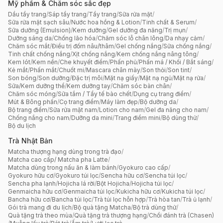
Mỹ phẩm & Chăm sóc sắc đẹp
Dầu tẩy trang
/
Sáp tẩy trang
/
Tẩy trang
/
Sữa rửa mặt
/
Sữa rửa mặt sạch sâu
/
Nước hoa hồng & Lotion
/
Tinh chất & Serum
/
Sữa dưỡng (Emulsion)
/
Kem dưỡng
/
Gel dưỡng đa năng
/
Trị mụn
/
Dưỡng sáng da
/
Chống lão hóa
/
Chăm sóc lỗ chân lông
/
Da nhạy cảm
/
Chăm sóc mắt
/
Điều trị đốm nâu/thâm
/
Gel chống nắng
/
Sữa chống nắng
/
Tinh chất chống nắng
/
Xịt chống nắng
/
Kem chống nắng nâng tông
/
Kem lót
/
Kem nền
/
Che khuyết điểm
/
Phấn phủ
/
Phấn má / Khối / Bắt sáng
/
Kẻ mắt
/
Phấn mắt
/
Chuốt mi
/
Mascara chân mày
/
Son thỏi
/
Son tint
/
Son bóng
/
Son dưỡng
/
Đặc trị môi
/
Mặt nạ giấy
/
Mặt nạ ngủ
/
Mặt nạ rửa
/
Sữa/Kem dưỡng thể
/
Kem dưỡng tay
/
Chăm sóc bàn chân
/
Chăm sóc móng
/
Sữa tắm / Tẩy tế bào chết
/
Dụng cụ trang điểm
/
Mút & Bông phấn
/
Cọ trang điểm
/
Máy làm đẹp
/
Bộ dưỡng da
/
Bộ trang điểm
/
Sữa rửa mặt nam
/
Lotion cho nam
/
Gel đa năng cho nam
/
Chống nắng cho nam
/
Dưỡng da mini
/
Trang điểm mini
/
Bộ dùng thử
/
Bộ du lịch
Trà Nhật Bản
Matcha thượng hạng dùng trong trà đạo
/
Matcha cao cấp/ Matcha pha Latte
/
Matcha dùng trong nấu ăn & làm bánh
/
Gyokuro cao cấp
/
Gyokuro hữu cơ
/
Gyokuro túi lọc
/
Sencha hữu cơ
/
Sencha túi lọc
/
Sencha pha lạnh
/
Hojicha lá rời
/
Bột Hojicha
/
Hojicha túi lọc
/
Genmaicha hữu cơ
/
Genmaicha túi lọc
/
Kukicha hữu cơ
/
Kukicha túi lọc
/
Bancha hữu cơ
/
Bancha túi lọc
/
Trà túi lọc hỗn hợp
/
Trà hòa tan
/
Trà ủ lạnh
/
Gói trà mang đi du lịch
/
Bộ quà tặng Matcha
/
Bộ trà dùng thử
/
Quà tặng trà theo mùa
/
Quà tặng trà thượng hạng
/
Chổi đánh trà (Chasen)