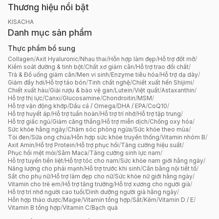
Thương hiệu nổi bật
KISACHA
Danh mục sản phẩm
Thực phẩm bổ sung
Collagen
/
Axit Hyaluronic
/
Nhau thai
/
Hỗn hợp làm đẹp
/
Hỗ trợ đốt mỡ
/
Kiểm soát đường & tinh bột
/
Chất xơ giảm cân
/
Hỗ trợ trao đổi chất
/
Trà & Đồ uống giảm cân
/
Men vi sinh
/
Enzyme tiêu hóa
/
Hỗ trợ dạ dày
/
Giảm đầy hơi
/
Hỗ trợ táo bón
/
Tinh chất nghệ
/
Chiết xuất hến Shijimi
/
Chiết xuất hàu
/
Giải rượu & bảo vệ gan
/
Lutein
/
Việt quất
/
Astaxanthin
/
Hỗ trợ thị lực
/
Canxi
/
Glucosamine
/
Chondroitin
/
MSM
/
Hỗ trợ vận động khớp
/
Dầu cá / Omega
/
DHA / EPA
/
CoQ10
/
Hỗ trợ huyết áp
/
Hỗ trợ tuần hoàn
/
Hỗ trợ trí nhớ
/
Hỗ trợ tập trung
/
Hỗ trợ giấc ngủ
/
Giảm căng thẳng
/
Hỗ trợ miễn dịch
/
Chống oxy hóa
/
Sức khỏe hằng ngày
/
Chăm sóc phòng ngừa
/
Sức khỏe theo mùa
/
Tỏi đen
/
Sữa ong chúa
/
Hỗn hợp sức khỏe truyền thống
/
Vitamin nhóm B
/
Axit Amin
/
Hỗ trợ Protein
/
Hỗ trợ phục hồi
/
Tăng cường hiệu suất
/
Phục hồi mệt mỏi
/
Sâm Maca
/
Tăng cường sinh lực nam
/
Hỗ trợ tuyến tiền liệt
/
Hỗ trợ tóc cho nam
/
Sức khỏe nam giới hằng ngày
/
Năng lượng cho phái mạnh
/
Hỗ trợ trước khi sinh
/
Cân bằng nội tiết tố
/
Sắt cho phụ nữ
/
Hỗ trợ làm đẹp cho nữ
/
Sức khỏe nữ giới hằng ngày
/
Vitamin cho trẻ em
/
Hỗ trợ tăng trưởng
/
Hỗ trợ xương cho người già
/
Hỗ trợ trí nhớ người cao tuổi
/
Dinh dưỡng người già hằng ngày
/
Hỗn hợp thảo dược
/
Magie
/
Vitamin tổng hợp
/
Sắt
/
Kẽm
/
Vitamin D / E
/
Vitamin B tổng hợp
/
Vitamin C
/
Bạch quả