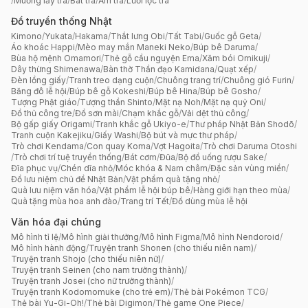
/
Muỗng lấy trà
/
Bát trà
/
Ấm trà
/
Lưới lọc trà
Đồ truyền thống Nhật
Kimono
/
Yukata
/
Hakama
/
Thắt lưng Obi
/
Tất Tabi
/
Guốc gỗ Geta
/
Áo khoác Happi
/
Mèo may mắn Maneki Neko
/
Búp bê Daruma
/
Bùa hộ mệnh Omamori
/
Thẻ gỗ cầu nguyện Ema
/
Xăm bói Omikuji
/
Dây thừng Shimenawa
/
Bàn thờ Thần đạo Kamidana
/
Quạt xếp
/
Đèn lồng giấy
/
Tranh treo dạng cuộn
/
Chuông trang trí
/
Chuông gió Furin
/
Băng đô lễ hội
/
Búp bê gỗ Kokeshi
/
Búp bê Hina
/
Búp bê Gosho
/
Tượng Phật giáo
/
Tượng thần Shinto
/
Mặt nạ Noh
/
Mặt nạ quỷ Oni
/
Đồ thủ công tre
/
Đồ sơn mài
/
Chạm khắc gỗ
/
Vải dệt thủ công
/
Bộ gấp giấy Origami
/
Tranh khắc gỗ Ukiyo-e
/
Thư pháp Nhật Bản Shodō
/
Tranh cuộn Kakejiku
/
Giấy Washi
/
Bộ bút và mực thư pháp
/
Trò chơi Kendama
/
Con quay Koma
/
Vợt Hagoita
/
Trò chơi Daruma Otoshi
/
Trò chơi trí tuệ truyền thống
/
Bát cơm
/
Đũa
/
Bộ đồ uống rượu Sake
/
Đĩa phục vụ
/
Chén dĩa nhỏ
/
Móc khóa & Nam châm
/
Đặc sản vùng miền
/
Đồ lưu niệm chủ đề Nhật Bản
/
Vật phẩm quà tặng nhỏ
/
Quà lưu niệm văn hóa
/
Vật phẩm lễ hội búp bê
/
Hàng giới hạn theo mùa
/
Quà tặng mùa hoa anh đào
/
Trang trí Tết
/
Đồ dùng mùa lễ hội
Văn hóa đại chúng
Mô hình tỉ lệ
/
Mô hình giải thưởng
/
Mô hình Figma
/
Mô hình Nendoroid
/
Mô hình hành động
/
Truyện tranh Shonen (cho thiếu niên nam)
/
Truyện tranh Shojo (cho thiếu niên nữ)
/
Truyện tranh Seinen (cho nam trưởng thành)
/
Truyện tranh Josei (cho nữ trưởng thành)
/
Truyện tranh Kodomomuke (cho trẻ em)
/
Thẻ bài Pokémon TCG
/
Thẻ bài Yu-Gi-Oh!
/
Thẻ bài Digimon
/
Thẻ game One Piece
/