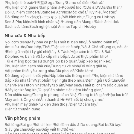
Phụ kiện thẻ bài
/
任天堂
/
Sega
/
Sony
/
Game cổ điển (Retro)
/
Phụ kiện chơi game
/
Sản phẩm J-Pop
/
Đồ Idol
/
CDs & DVDs
/
Đĩa than
/
Đồ lưu niệm concert
/
Standee Acrylic
/
Móc khóa
/
Huy hiệu
/
Poster
/
Đồ dùng nhân vật
/
ガレージキット
/
Mô hình nhựa
/
Dụng cụ Hobby
/
Sơn & Phụ kiện
/
Mô hình nhân vật
/
Hướng dẫn Manga
/
Sách ảnh Idol
/
Sách sưu tầm
/
Sách nghệ thuật Anime
/
Tạp chí Hobby
Nhà cửa & Nhà bếp
Nồi cơm điện
/
Máy pha cà phê
/
Thiết bị bếp nhỏ
/
Lò nướng bánh mì
/
Ấm siêu tốc
/
Dao bếp
/
Thớt
/
Tiện ích nhà bếp
/
Nồi & Chảo
/
Dụng cụ nấu ăn
/
Bình giữ nhiệt / Ly giữ nhiệt
/
Ly & Tách
/
Hộp cơm trưa
/
Dĩa & Bát
/
Đồ phục vụ bàn ăn
/
Sắp xếp nhà bếp
/
Lưu trữ thực phẩm khô
/
Túi & màng bọc tái sử dụng
/
Hộp bảo quản
/
Sắp xếp ngăn kéo
/
Phụ kiện làm sạch nhà cửa
/
Dụng cụ vệ sinh
/
Đồ dùng giặt là
/
Vật phẩm thiết yếu trong nhà
/
Giá phơi đồ
/
Khăn tắm
/
Đồ dùng vệ sinh thiết yếu
/
Nắp bồn cầu thông minh
/
Phụ kiện nhà tắm
/
Sắp xếp nhà tắm
/
Vật phẩm tiện nghi theo mùa
/
Đệm ngồi / Gối tựa
/
Gối
/
Chăn
/
Nệm Futon Nhật
/
Máy tạo ẩm
/
Máy sưởi
/
Thiết bị chăm sóc quần áo
/
Máy lọc không khí
/
Quạt
/
Sản phẩm tiết kiệm không gian
/
Đèn chiếu sáng
/
Trang trí phong cách Nhật
/
Trang trí tối giản
/
Hộp lưu trữ
/
Máy ảnh & Ống kính
/
Âm thanh & Hi-Fi
/
Thiết bị chơi game
/
Phụ kiện máy tính
/
Phụ kiện điện thoại
/
Điện tử cầm tay
/
Điện tử chuyên dụng
Văn phòng phẩm
Bút lông
/
Bút gel
/
Bút chì kim
/
Bút đánh dấu & Dạ quang
/
Bút bi
/
Sổ tay
/
Giấy ghi chú
/
Giấy rời
/
Giấy viết thư
/
Sổ vẽ
/