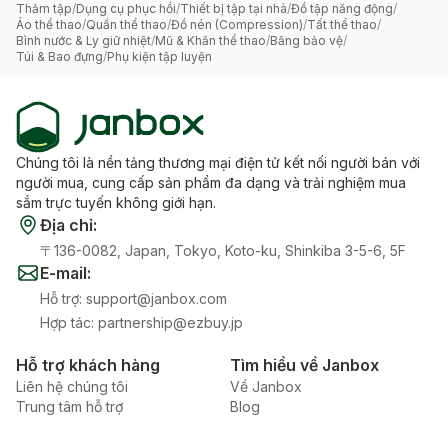
Thảm tập
/
Dụng cụ phục hồi
/
Thiết bị tập tại nhà
/
Đồ tập năng động
/
Áo thể thao
/
Quần thể thao
/
Đồ nén (Compression)
/
Tất thể thao
/
Bình nước & Ly giữ nhiệt
/
Mũ & Khăn thể thao
/
Băng bảo vệ
/
Túi & Bao đựng
/
Phụ kiện tập luyện
Chúng tôi là nền tảng thương mại điện tử kết nối người bán với
người mua, cung cấp sản phẩm đa dạng và trải nghiệm mua
sắm trực tuyến không giới hạn.
Địa chỉ
:
〒136-0082, Japan, Tokyo, Koto-ku, Shinkiba 3-5-6, 5F
E-mail
:
Hỗ trợ
:
support@janbox.com
Hợp tác
:
partnership@ezbuy.jp
Hỗ trợ khách hàng
Tìm hiểu về Janbox
Liên hệ chúng tôi
Về Janbox
Trung tâm hỗ trợ
Blog