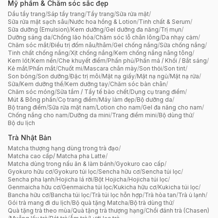
Mỹ phẩm & Chăm sóc sắc đẹp
Dầu tẩy trang
/
Sáp tẩy trang
/
Tẩy trang
/
Sữa rửa mặt
/
Sữa rửa mặt sạch sâu
/
Nước hoa hồng & Lotion
/
Tinh chất & Serum
/
Sữa dưỡng (Emulsion)
/
Kem dưỡng
/
Gel dưỡng đa năng
/
Trị mụn
/
Dưỡng sáng da
/
Chống lão hóa
/
Chăm sóc lỗ chân lông
/
Da nhạy cảm
/
Chăm sóc mắt
/
Điều trị đốm nâu/thâm
/
Gel chống nắng
/
Sữa chống nắng
/
Tinh chất chống nắng
/
Xịt chống nắng
/
Kem chống nắng nâng tông
/
Kem lót
/
Kem nền
/
Che khuyết điểm
/
Phấn phủ
/
Phấn má / Khối / Bắt sáng
/
Kẻ mắt
/
Phấn mắt
/
Chuốt mi
/
Mascara chân mày
/
Son thỏi
/
Son tint
/
Son bóng
/
Son dưỡng
/
Đặc trị môi
/
Mặt nạ giấy
/
Mặt nạ ngủ
/
Mặt nạ rửa
/
Sữa/Kem dưỡng thể
/
Kem dưỡng tay
/
Chăm sóc bàn chân
/
Chăm sóc móng
/
Sữa tắm / Tẩy tế bào chết
/
Dụng cụ trang điểm
/
Mút & Bông phấn
/
Cọ trang điểm
/
Máy làm đẹp
/
Bộ dưỡng da
/
Bộ trang điểm
/
Sữa rửa mặt nam
/
Lotion cho nam
/
Gel đa năng cho nam
/
Chống nắng cho nam
/
Dưỡng da mini
/
Trang điểm mini
/
Bộ dùng thử
/
Bộ du lịch
Trà Nhật Bản
Matcha thượng hạng dùng trong trà đạo
/
Matcha cao cấp/ Matcha pha Latte
/
Matcha dùng trong nấu ăn & làm bánh
/
Gyokuro cao cấp
/
Gyokuro hữu cơ
/
Gyokuro túi lọc
/
Sencha hữu cơ
/
Sencha túi lọc
/
Sencha pha lạnh
/
Hojicha lá rời
/
Bột Hojicha
/
Hojicha túi lọc
/
Genmaicha hữu cơ
/
Genmaicha túi lọc
/
Kukicha hữu cơ
/
Kukicha túi lọc
/
Bancha hữu cơ
/
Bancha túi lọc
/
Trà túi lọc hỗn hợp
/
Trà hòa tan
/
Trà ủ lạnh
/
Gói trà mang đi du lịch
/
Bộ quà tặng Matcha
/
Bộ trà dùng thử
/
Quà tặng trà theo mùa
/
Quà tặng trà thượng hạng
/
Chổi đánh trà (Chasen)