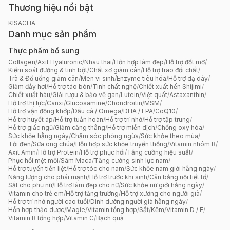
Thương hiệu nổi bật
KISACHA
Danh mục sản phẩm
Thực phẩm bổ sung
Collagen
/
Axit Hyaluronic
/
Nhau thai
/
Hỗn hợp làm đẹp
/
Hỗ trợ đốt mỡ
/
Kiểm soát đường & tinh bột
/
Chất xơ giảm cân
/
Hỗ trợ trao đổi chất
/
Trà & Đồ uống giảm cân
/
Men vi sinh
/
Enzyme tiêu hóa
/
Hỗ trợ dạ dày
/
Giảm đầy hơi
/
Hỗ trợ táo bón
/
Tinh chất nghệ
/
Chiết xuất hến Shijimi
/
Chiết xuất hàu
/
Giải rượu & bảo vệ gan
/
Lutein
/
Việt quất
/
Astaxanthin
/
Hỗ trợ thị lực
/
Canxi
/
Glucosamine
/
Chondroitin
/
MSM
/
Hỗ trợ vận động khớp
/
Dầu cá / Omega
/
DHA / EPA
/
CoQ10
/
Hỗ trợ huyết áp
/
Hỗ trợ tuần hoàn
/
Hỗ trợ trí nhớ
/
Hỗ trợ tập trung
/
Hỗ trợ giấc ngủ
/
Giảm căng thẳng
/
Hỗ trợ miễn dịch
/
Chống oxy hóa
/
Sức khỏe hằng ngày
/
Chăm sóc phòng ngừa
/
Sức khỏe theo mùa
/
Tỏi đen
/
Sữa ong chúa
/
Hỗn hợp sức khỏe truyền thống
/
Vitamin nhóm B
/
Axit Amin
/
Hỗ trợ Protein
/
Hỗ trợ phục hồi
/
Tăng cường hiệu suất
/
Phục hồi mệt mỏi
/
Sâm Maca
/
Tăng cường sinh lực nam
/
Hỗ trợ tuyến tiền liệt
/
Hỗ trợ tóc cho nam
/
Sức khỏe nam giới hằng ngày
/
Năng lượng cho phái mạnh
/
Hỗ trợ trước khi sinh
/
Cân bằng nội tiết tố
/
Sắt cho phụ nữ
/
Hỗ trợ làm đẹp cho nữ
/
Sức khỏe nữ giới hằng ngày
/
Vitamin cho trẻ em
/
Hỗ trợ tăng trưởng
/
Hỗ trợ xương cho người già
/
Hỗ trợ trí nhớ người cao tuổi
/
Dinh dưỡng người già hằng ngày
/
Hỗn hợp thảo dược
/
Magie
/
Vitamin tổng hợp
/
Sắt
/
Kẽm
/
Vitamin D / E
/
Vitamin B tổng hợp
/
Vitamin C
/
Bạch quả