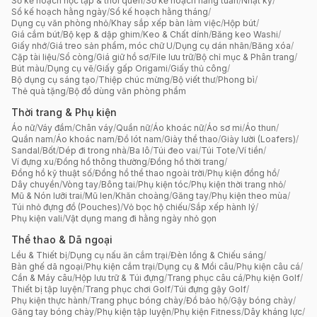
Sổ kế hoạch học tập & thói quen
/
Sổ kế hoạch hằng tuần
/
Nhật ký
/
Sổ kế hoạch hằng ngày
/
Sổ kế hoạch hằng tháng
/
Dụng cụ văn phòng nhỏ
/
Khay sắp xếp bàn làm việc
/
Hộp bút
/
Giá cắm bút
/
Bộ kẹp & dập ghim
/
Keo & Chất dính
/
Băng keo Washi
/
Giấy nhớ
/
Giá treo sản phẩm, móc chữ U
/
Dụng cụ dán nhãn
/
Băng xóa
/
Cặp tài liệu
/
Sổ còng
/
Giá giữ hồ sơ
/
File lưu trữ
/
Bộ chỉ mục & Phân trang
/
Bút màu
/
Dụng cụ vẽ
/
Giấy gấp Origami
/
Giấy thủ công
/
Bộ dụng cụ sáng tạo
/
Thiệp chúc mừng
/
Bộ viết thư
/
Phong bì
/
Thẻ quà tặng
/
Bộ đồ dùng văn phòng phẩm
Thời trang & Phụ kiện
Áo nữ
/
Váy đầm
/
Chân váy
/
Quần nữ
/
Áo khoác nữ
/
Áo sơ mi
/
Áo thun
/
Quần nam
/
Áo khoác nam
/
Đồ lót nam
/
Giày thể thao
/
Giày lười (Loafers)
/
Sandal
/
Bốt
/
Dép đi trong nhà
/
Ba lô
/
Túi đeo vai
/
Túi Tote
/
Ví tiền
/
Ví đựng xu
/
Đồng hồ thông thường
/
Đồng hồ thời trang
/
Đồng hồ kỹ thuật số
/
Đồng hồ thể thao ngoài trời
/
Phụ kiện đồng hồ
/
Dây chuyền
/
Vòng tay
/
Bông tai
/
Phụ kiện tóc
/
Phụ kiện thời trang nhỏ
/
Mũ & Nón lưỡi trai
/
Mũ len
/
Khăn choàng
/
Găng tay
/
Phụ kiện theo mùa
/
Túi nhỏ đựng đồ (Pouches)
/
Vỏ bọc hộ chiếu
/
Sắp xếp hành lý
/
Phụ kiện vali
/
Vật dụng mang đi hằng ngày nhỏ gọn
Thể thao & Dã ngoại
Lều & Thiết bị
/
Dụng cụ nấu ăn cắm trại
/
Đèn lồng & Chiếu sáng
/
Bàn ghế dã ngoại
/
Phụ kiện cắm trại
/
Dụng cụ & Mồi câu
/
Phụ kiện câu cá
/
Cần & Máy câu
/
Hộp lưu trữ & Túi đựng
/
Trang phục câu cá
/
Phụ kiện Golf
/
Thiết bị tập luyện
/
Trang phục chơi Golf
/
Túi đựng gậy Golf
/
Phụ kiện thực hành
/
Trang phục bóng chày
/
Đồ bảo hộ
/
Gậy bóng chày
/
Găng tay bóng chày
/
Phụ kiện tập luyện
/
Phụ kiện Fitness
/
Dây kháng lực
/