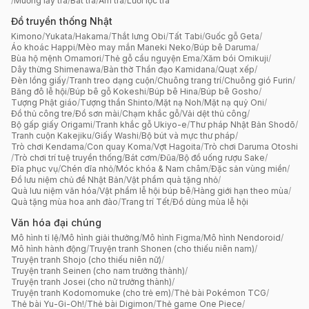
/
Muỗng lấy trà
/
Bát trà
/
Ấm trà
/
Lưới lọc trà
Đồ truyền thống Nhật
Kimono
/
Yukata
/
Hakama
/
Thắt lưng Obi
/
Tất Tabi
/
Guốc gỗ Geta
/
Áo khoác Happi
/
Mèo may mắn Maneki Neko
/
Búp bê Daruma
/
Bùa hộ mệnh Omamori
/
Thẻ gỗ cầu nguyện Ema
/
Xăm bói Omikuji
/
Dây thừng Shimenawa
/
Bàn thờ Thần đạo Kamidana
/
Quạt xếp
/
Đèn lồng giấy
/
Tranh treo dạng cuộn
/
Chuông trang trí
/
Chuông gió Furin
/
Băng đô lễ hội
/
Búp bê gỗ Kokeshi
/
Búp bê Hina
/
Búp bê Gosho
/
Tượng Phật giáo
/
Tượng thần Shinto
/
Mặt nạ Noh
/
Mặt nạ quỷ Oni
/
Đồ thủ công tre
/
Đồ sơn mài
/
Chạm khắc gỗ
/
Vải dệt thủ công
/
Bộ gấp giấy Origami
/
Tranh khắc gỗ Ukiyo-e
/
Thư pháp Nhật Bản Shodō
/
Tranh cuộn Kakejiku
/
Giấy Washi
/
Bộ bút và mực thư pháp
/
Trò chơi Kendama
/
Con quay Koma
/
Vợt Hagoita
/
Trò chơi Daruma Otoshi
/
Trò chơi trí tuệ truyền thống
/
Bát cơm
/
Đũa
/
Bộ đồ uống rượu Sake
/
Đĩa phục vụ
/
Chén dĩa nhỏ
/
Móc khóa & Nam châm
/
Đặc sản vùng miền
/
Đồ lưu niệm chủ đề Nhật Bản
/
Vật phẩm quà tặng nhỏ
/
Quà lưu niệm văn hóa
/
Vật phẩm lễ hội búp bê
/
Hàng giới hạn theo mùa
/
Quà tặng mùa hoa anh đào
/
Trang trí Tết
/
Đồ dùng mùa lễ hội
Văn hóa đại chúng
Mô hình tỉ lệ
/
Mô hình giải thưởng
/
Mô hình Figma
/
Mô hình Nendoroid
/
Mô hình hành động
/
Truyện tranh Shonen (cho thiếu niên nam)
/
Truyện tranh Shojo (cho thiếu niên nữ)
/
Truyện tranh Seinen (cho nam trưởng thành)
/
Truyện tranh Josei (cho nữ trưởng thành)
/
Truyện tranh Kodomomuke (cho trẻ em)
/
Thẻ bài Pokémon TCG
/
Thẻ bài Yu-Gi-Oh!
/
Thẻ bài Digimon
/
Thẻ game One Piece
/