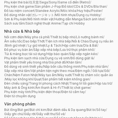
Phụ kiện thẻ bài
/
任天堂
/
Sega
/
Sony
/
Game cổ điển (Retro)
/
Phụ kiện chơi game
/
Sản phẩm J-Pop
/
Đồ Idol
/
CDs & DVDs
/
Đĩa than
/
Đồ lưu niệm concert
/
Standee Acrylic
/
Móc khóa
/
Huy hiệu
/
Poster
/
Đồ dùng nhân vật
/
ガレージキット
/
Mô hình nhựa
/
Dụng cụ Hobby
/
Sơn & Phụ kiện
/
Mô hình nhân vật
/
Hướng dẫn Manga
/
Sách ảnh Idol
/
Sách sưu tầm
/
Sách nghệ thuật Anime
/
Tạp chí Hobby
Nhà cửa & Nhà bếp
Nồi cơm điện
/
Máy pha cà phê
/
Thiết bị bếp nhỏ
/
Lò nướng bánh mì
/
Ấm siêu tốc
/
Dao bếp
/
Thớt
/
Tiện ích nhà bếp
/
Nồi & Chảo
/
Dụng cụ nấu ăn
/
Bình giữ nhiệt / Ly giữ nhiệt
/
Ly & Tách
/
Hộp cơm trưa
/
Dĩa & Bát
/
Đồ phục vụ bàn ăn
/
Sắp xếp nhà bếp
/
Lưu trữ thực phẩm khô
/
Túi & màng bọc tái sử dụng
/
Hộp bảo quản
/
Sắp xếp ngăn kéo
/
Phụ kiện làm sạch nhà cửa
/
Dụng cụ vệ sinh
/
Đồ dùng giặt là
/
Vật phẩm thiết yếu trong nhà
/
Giá phơi đồ
/
Khăn tắm
/
Đồ dùng vệ sinh thiết yếu
/
Nắp bồn cầu thông minh
/
Phụ kiện nhà tắm
/
Sắp xếp nhà tắm
/
Vật phẩm tiện nghi theo mùa
/
Đệm ngồi / Gối tựa
/
Gối
/
Chăn
/
Nệm Futon Nhật
/
Máy tạo ẩm
/
Máy sưởi
/
Thiết bị chăm sóc quần áo
/
Máy lọc không khí
/
Quạt
/
Sản phẩm tiết kiệm không gian
/
Đèn chiếu sáng
/
Trang trí phong cách Nhật
/
Trang trí tối giản
/
Hộp lưu trữ
/
Máy ảnh & Ống kính
/
Âm thanh & Hi-Fi
/
Thiết bị chơi game
/
Phụ kiện máy tính
/
Phụ kiện điện thoại
/
Điện tử cầm tay
/
Điện tử chuyên dụng
Văn phòng phẩm
Bút lông
/
Bút gel
/
Bút chì kim
/
Bút đánh dấu & Dạ quang
/
Bút bi
/
Sổ tay
/
Giấy ghi chú
/
Giấy rời
/
Giấy viết thư
/
Sổ vẽ
/