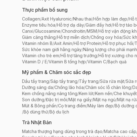
Thực phẩm bổ sung
Collagen
/
Axit Hyaluronic
/
Nhau thai
/
Hỗn hợp làm đẹp
/
Hỗ t
Enzyme tiêu hóa
/
Hỗ trợ dạ dày
/
Giảm đầy hơi
/
Hỗ trợ táo 
Canxi
/
Glucosamine
/
Chondroitin
/
MSM
/
Hỗ trợ vận động k
Giảm căng thẳng
/
Hỗ trợ miễn dịch
/
Chống oxy hóa
/
Sức k
Vitamin nhóm B
/
Axit Amin
/
Hỗ trợ Protein
/
Hỗ trợ phục hồi
/
T
Sức khỏe nam giới hằng ngày
/
Năng lượng cho phái mạnh
Vitamin cho trẻ em
/
Hỗ trợ tăng trưởng
/
Hỗ trợ xương cho n
Vitamin D / E
/
Vitamin B tổng hợp
/
Vitamin C
/
Bạch quả
Mỹ phẩm & Chăm sóc sắc đẹp
Dầu tẩy trang
/
Sáp tẩy trang
/
Tẩy trang
/
Sữa rửa mặt
/
Sữa r
Dưỡng sáng da
/
Chống lão hóa
/
Chăm sóc lỗ chân lông
/
D
Kem chống nắng nâng tông
/
Kem lót
/
Kem nền
/
Che khuyết
Son dưỡng
/
Đặc trị môi
/
Mặt nạ giấy
/
Mặt nạ ngủ
/
Mặt nạ rử
Mút & Bông phấn
/
Cọ trang điểm
/
Máy làm đẹp
/
Bộ dưỡng 
/
Bộ dùng thử
/
Bộ du lịch
Trà Nhật Bản
Matcha thượng hạng dùng trong trà đạo
/
Matcha cao cấp/