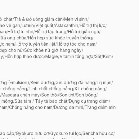
ổi chất
/
Trà & Đồ uống giảm cân
/
Men vi sinh
/
bảo vệ gan
/
Lutein
/
Việt quất
/
Astaxanthin
/
Hỗ trợ thị lực
/
oàn
/
Hỗ trợ trí nhớ
/
Hỗ trợ tập trung
/
Hỗ trợ giấc ngủ
/
Sữa ong chúa
/
Hỗn hợp sức khỏe truyền thống
/
lực nam
/
Hỗ trợ tuyến tiền liệt
/
Hỗ trợ tóc cho nam
/
 đẹp cho nữ
/
Sức khỏe nữ giới hằng ngày
/
ày
/
Hỗn hợp thảo dược
/
Magie
/
Vitamin tổng hợp
/
Sắt
/
Kẽm
/
ng (Emulsion)
/
Kem dưỡng
/
Gel dưỡng đa năng
/
Trị mụn
/
a chống nắng
/
Tinh chất chống nắng
/
Xịt chống nắng
/
/
Mascara chân mày
/
Son thỏi
/
Son tint
/
Son bóng
/
c móng
/
Sữa tắm / Tẩy tế bào chết
/
Dụng cụ trang điểm
/
 nam
/
Chống nắng cho nam
/
Dưỡng da mini
/
Trang điểm mini
ao cấp
/
Gyokuro hữu cơ
/
Gyokuro túi lọc
/
Sencha hữu cơ
/