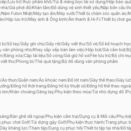
 bếp
/
Lưu trữ thực phẩm khô
/
Túi & màng bọc tái sử dụng
/
Hộp bảo qu
 nhà
/
Giá phơi đồ
/
Khăn tắm
/
Đồ dùng vệ sinh thiết yếu
/
Nắp bồn cầu th
/
Nệm Futon Nhật
/
Máy tạo ẩm
/
Máy sưởi
/
Thiết bị chăm sóc quần áo
/
M
iản
/
Hộp lưu trữ
/
Máy ảnh & Ống kính
/
Âm thanh & Hi-Fi
/
Thiết bị chơi g
t bi
/
Sổ tay
/
Giấy ghi chú
/
Giấy rời
/
Giấy viết thư
/
Sổ vẽ
/
Sổ kế hoạch học
ụ văn phòng nhỏ
/
Khay sắp xếp bàn làm việc
/
Hộp bút
/
Giá cắm bút
/
Bộ
ãn
/
Băng xóa
/
Cặp tài liệu
/
Sổ còng
/
Giá giữ hồ sơ
/
File lưu trữ
/
Bộ chỉ mụ
viết thư
/
Phong bì
/
Thẻ quà tặng
/
Bộ đồ dùng văn phòng phẩm
i
/
Áo thun
/
Quần nam
/
Áo khoác nam
/
Đồ lót nam
/
Giày thể thao
/
Giày lườ
hường
/
Đồng hồ thời trang
/
Đồng hồ kỹ thuật số
/
Đồng hồ thể thao ngoài 
 len
/
Khăn choàng
/
Găng tay
/
Phụ kiện theo mùa
/
Túi nhỏ đựng đồ (P
 sáng
/
Bàn ghế dã ngoại
/
Phụ kiện cắm trại
/
Dụng cụ & Mồi câu
/
Phụ ki
 phục chơi Golf
/
Túi đựng gậy Golf
/
Phụ kiện thực hành
/
Trang phục 
Dây kháng lực
/
Thảm tập
/
Dụng cụ phục hồi
/
Thiết bị tập tại nhà
/
Đồ t