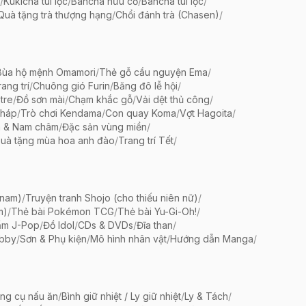
/
Kukicha túi lọc
/
Bancha hữu cơ
/
Bancha túi lọc
/
Quà tặng trà thượng hạng
/
Chổi đánh trà (Chasen)
/
Bùa hộ mệnh Omamori
/
Thẻ gỗ cầu nguyện Ema
/
ang trí
/
Chuông gió Furin
/
Băng đô lễ hội
/
tre
/
Đồ sơn mài
/
Chạm khắc gỗ
/
Vải dệt thủ công
/
pháp
/
Trò chơi Kendama
/
Con quay Koma
/
Vợt Hagoita
/
 & Nam châm
/
Đặc sản vùng miền
/
uà tặng mùa hoa anh đào
/
Trang trí Tết
/
 nam)
/
Truyện tranh Shojo (cho thiếu niên nữ)
/
m)
/
Thẻ bài Pokémon TCG
/
Thẻ bài Yu-Gi-Oh!
/
ẩm J-Pop
/
Đồ Idol
/
CDs & DVDs
/
Đĩa than
/
bby
/
Sơn & Phụ kiện
/
Mô hình nhân vật
/
Hướng dẫn Manga
/
ng cụ nấu ăn
/
Bình giữ nhiệt / Ly giữ nhiệt
/
Ly & Tách
/