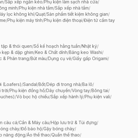
ản
/
Sắp xếp ngăn kéo
/
Phụ kiện làm sạch nhà cửa
/
ông minh
/
Phụ kiện nhà tắm
/
Sắp xếp nhà tắm
/
áy lọc không khí
/
Quạt
/
Sản phẩm tiết kiệm không gian
/
ame
/
Phụ kiện máy tính
/
Phụ kiện điện thoại
/
Điện tử cầm tay
 tập & thói quen
/
Sổ kế hoạch hằng tuần
/
Nhật ký
/
 kẹp & dập ghim
/
Keo & Chất dính
/
Băng keo Washi
/
c & Phân trang
/
Bút màu
/
Dụng cụ vẽ
/
Giấy gấp Origami
/
i (Loafers)
/
Sandal
/
Bốt
/
Dép đi trong nhà
/
Ba lô
/
trời
/
Phụ kiện đồng hồ
/
Dây chuyền
/
Vòng tay
/
Bông tai
/
ouches)
/
Vỏ bọc hộ chiếu
/
Sắp xếp hành lý
/
Phụ kiện vali
/
ện câu cá
/
Cần & Máy câu
/
Hộp lưu trữ & Túi đựng
/
bóng chày
/
Đồ bảo hộ
/
Gậy bóng chày
/
ập năng động
/
Áo thể thao
/
Quần thể thao
/