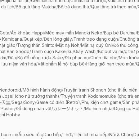
/
Hojicha túi lọc
/
Genmaicha hữu cơ
/
Genmaicha túi lọc
/
Kukicha hữu cơ
 du lịch
/
Bộ quà tặng Matcha
/
Bộ trà dùng thử
/
Quà tặng trà theo mùa
/
Geta
/
Áo khoác Happi
/
Mèo may mắn Maneki Neko
/
Búp bê Daruma
/
o Kamidana
/
Quạt xếp
/
Đèn lồng giấy
/
Tranh treo dạng cuộn
/
Chuông tr
ật giáo
/
Tượng thần Shinto
/
Mặt nạ Noh
/
Mặt nạ quỷ Oni
/
Đồ thủ công 
hật Bản Shodō
/
Tranh cuộn Kakejiku
/
Giấy Washi
/
Bộ bút và mực thư 
cơm
/
Đũa
/
Bộ đồ uống rượu Sake
/
Đĩa phục vụ
/
Chén dĩa nhỏ
/
Móc khóa
 lưu niệm văn hóa
/
Vật phẩm lễ hội búp bê
/
Hàng giới hạn theo mùa
/
Q
 Nendoroid
/
Mô hình hành động
/
Truyện tranh Shonen (cho thiếu niên
h Josei (cho nữ trưởng thành)
/
Truyện tranh Kodomomuke (cho trẻ e
任天堂
/
Sega
/
Sony
/
Game cổ điển (Retro)
/
Phụ kiện chơi game
/
Sản ph
/
Poster
/
Đồ dùng nhân vật
/
ガレージキット
/
Mô hình nhựa
/
Dụng cụ Ho
chí Hobby
 bánh mì
/
Ấm siêu tốc
/
Dao bếp
/
Thớt
/
Tiện ích nhà bếp
/
Nồi & Chảo
/
Dụ