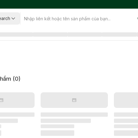
earch
phẩm (
0
)