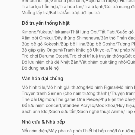
Sencha túi lọc
/
Sencha pha lạnh
/
Hojicha lá rời
/
Bột Hojicha
Trà túi lọc hỗn hợp
/
Trà hòa tan
/
Trà ủ lạnh
/
Gói trà mang đi
Muỗng lấy trà
/
Bát trà
/
Ấm trà
/
Lưới lọc trà
Đồ truyền thống Nhật
Kimono
/
Yukata
/
Hakama
/
Thắt lưng Obi
/
Tất Tabi
/
Guốc gỗ 
Xăm bói Omikuji
/
Dây thừng Shimenawa
/
Bàn thờ Thần đạ
Búp bê gỗ Kokeshi
/
Búp bê Hina
/
Búp bê Gosho
/
Tượng Ph
Bộ gấp giấy Origami
/
Tranh khắc gỗ Ukiyo-e
/
Thư pháp N
Trò chơi Daruma Otoshi
/
Trò chơi trí tuệ truyền thống
/
Bát 
Đồ lưu niệm chủ đề Nhật Bản
/
Vật phẩm quà tặng nhỏ
/
Quà
Đồ dùng mùa lễ hội
Văn hóa đại chúng
Mô hình tỉ lệ
/
Mô hình giải thưởng
/
Mô hình Figma
/
Mô hình
Truyện tranh Seinen (cho nam trưởng thành)
/
Truyện tran
Thẻ bài Digimon
/
Thẻ game One Piece
/
Phụ kiện thẻ bài
/
Đồ lưu niệm concert
/
Standee Acrylic
/
Móc khóa
/
Huy hiệu
Sách ảnh Idol
/
Sách sưu tầm
/
Sách nghệ thuật Anime
/
Tạp 
Nhà cửa & Nhà bếp
Nồi cơm điện
/
Máy pha cà phê
/
Thiết bị bếp nhỏ
/
Lò nướng