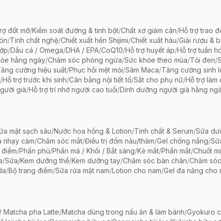
rợ đốt mỡ
/
Kiểm soát đường & tinh bột
/
Chất xơ giảm cân
/
Hỗ trợ trao đ
bón
/
Tinh chất nghệ
/
Chiết xuất hến Shijimi
/
Chiết xuất hàu
/
Giải rượu & 
hớp
/
Dầu cá / Omega
/
DHA / EPA
/
CoQ10
/
Hỗ trợ huyết áp
/
Hỗ trợ tuần h
hỏe hằng ngày
/
Chăm sóc phòng ngừa
/
Sức khỏe theo mùa
/
Tỏi đen
/
ăng cường hiệu suất
/
Phục hồi mệt mỏi
/
Sâm Maca
/
Tăng cường sinh 
/
Hỗ trợ trước khi sinh
/
Cân bằng nội tiết tố
/
Sắt cho phụ nữ
/
Hỗ trợ làm
gười già
/
Hỗ trợ trí nhớ người cao tuổi
/
Dinh dưỡng người già hằng ng
ửa mặt sạch sâu
/
Nước hoa hồng & Lotion
/
Tinh chất & Serum
/
Sữa dưỡ
a nhạy cảm
/
Chăm sóc mắt
/
Điều trị đốm nâu/thâm
/
Gel chống nắng
/
Sữ
 điểm
/
Phấn phủ
/
Phấn má / Khối / Bắt sáng
/
Kẻ mắt
/
Phấn mắt
/
Chuốt mi
a
/
Sữa/Kem dưỡng thể
/
Kem dưỡng tay
/
Chăm sóc bàn chân
/
Chăm só
da
/
Bộ trang điểm
/
Sữa rửa mặt nam
/
Lotion cho nam
/
Gel đa năng cho
 Matcha pha Latte
/
Matcha dùng trong nấu ăn & làm bánh
/
Gyokuro c