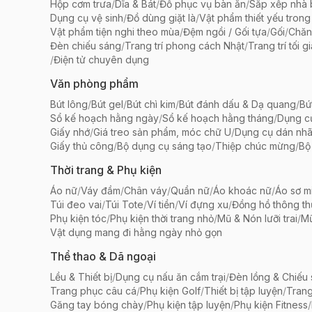
Hộp cơm trưa
/
Dĩa & Bát
/
Đồ phục vụ bàn ăn
/
Sắp xếp nhà
Dụng cụ vệ sinh
/
Đồ dùng giặt là
/
Vật phẩm thiết yếu trong
Vật phẩm tiện nghi theo mùa
/
Đệm ngồi / Gối tựa
/
Gối
/
Chăn
Đèn chiếu sáng
/
Trang trí phong cách Nhật
/
Trang trí tối g
/
Điện tử chuyên dụng
Văn phòng phẩm
Bút lông
/
Bút gel
/
Bút chì kim
/
Bút đánh dấu & Dạ quang
/
Bú
Sổ kế hoạch hằng ngày
/
Sổ kế hoạch hằng tháng
/
Dụng c
Giấy nhớ
/
Giá treo sản phẩm, móc chữ U
/
Dụng cụ dán nh
Giấy thủ công
/
Bộ dụng cụ sáng tạo
/
Thiệp chúc mừng
/
Bộ 
Thời trang & Phụ kiện
Áo nữ
/
Váy đầm
/
Chân váy
/
Quần nữ
/
Áo khoác nữ
/
Áo sơ m
Túi đeo vai
/
Túi Tote
/
Ví tiền
/
Ví đựng xu
/
Đồng hồ thông t
Phụ kiện tóc
/
Phụ kiện thời trang nhỏ
/
Mũ & Nón lưỡi trai
/
Mũ
Vật dụng mang đi hằng ngày nhỏ gọn
Thể thao & Dã ngoại
Lều & Thiết bị
/
Dụng cụ nấu ăn cắm trại
/
Đèn lồng & Chiếu
Trang phục câu cá
/
Phụ kiện Golf
/
Thiết bị tập luyện
/
Trang
Găng tay bóng chày
/
Phụ kiện tập luyện
/
Phụ kiện Fitness
/