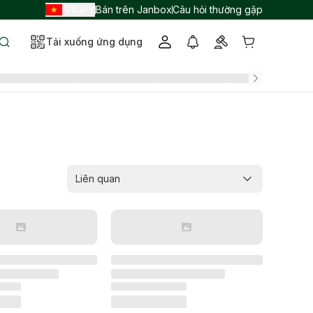
VI
JPY
Bán trên Janbox
Câu hỏi thường gặp
/
/
Tải xuống ứng dụng
Liên quan