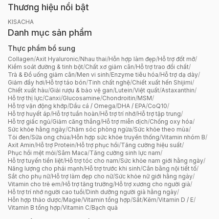
Thương hiệu nổi bật
KISACHA
Danh mục sản phẩm
Thực phẩm bổ sung
Collagen
/
Axit Hyaluronic
/
Nhau thai
/
Hỗn hợp làm đẹp
/
Hỗ trợ đốt mỡ
/
Kiểm soát đường & tinh bột
/
Chất xơ giảm cân
/
Hỗ trợ trao đổi chất
/
Trà & Đồ uống giảm cân
/
Men vi sinh
/
Enzyme tiêu hóa
/
Hỗ trợ dạ dày
/
Giảm đầy hơi
/
Hỗ trợ táo bón
/
Tinh chất nghệ
/
Chiết xuất hến Shijimi
/
Chiết xuất hàu
/
Giải rượu & bảo vệ gan
/
Lutein
/
Việt quất
/
Astaxanthin
/
Hỗ trợ thị lực
/
Canxi
/
Glucosamine
/
Chondroitin
/
MSM
/
Hỗ trợ vận động khớp
/
Dầu cá / Omega
/
DHA / EPA
/
CoQ10
/
Hỗ trợ huyết áp
/
Hỗ trợ tuần hoàn
/
Hỗ trợ trí nhớ
/
Hỗ trợ tập trung
/
Hỗ trợ giấc ngủ
/
Giảm căng thẳng
/
Hỗ trợ miễn dịch
/
Chống oxy hóa
/
Sức khỏe hằng ngày
/
Chăm sóc phòng ngừa
/
Sức khỏe theo mùa
/
Tỏi đen
/
Sữa ong chúa
/
Hỗn hợp sức khỏe truyền thống
/
Vitamin nhóm B
/
Axit Amin
/
Hỗ trợ Protein
/
Hỗ trợ phục hồi
/
Tăng cường hiệu suất
/
Phục hồi mệt mỏi
/
Sâm Maca
/
Tăng cường sinh lực nam
/
Hỗ trợ tuyến tiền liệt
/
Hỗ trợ tóc cho nam
/
Sức khỏe nam giới hằng ngày
/
Năng lượng cho phái mạnh
/
Hỗ trợ trước khi sinh
/
Cân bằng nội tiết tố
/
Sắt cho phụ nữ
/
Hỗ trợ làm đẹp cho nữ
/
Sức khỏe nữ giới hằng ngày
/
Vitamin cho trẻ em
/
Hỗ trợ tăng trưởng
/
Hỗ trợ xương cho người già
/
Hỗ trợ trí nhớ người cao tuổi
/
Dinh dưỡng người già hằng ngày
/
Hỗn hợp thảo dược
/
Magie
/
Vitamin tổng hợp
/
Sắt
/
Kẽm
/
Vitamin D / E
/
Vitamin B tổng hợp
/
Vitamin C
/
Bạch quả