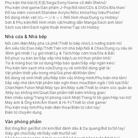
Phụ kiện thẻ bài
/
任天堂
/
Sega
/
Sony
/
Game cổ điển (Retro)
/
Phụ kiện chơi game
/
Sản phẩm J-Pop
/
Đồ Idol
/
CDs & DVDs
/
Đĩa than
/
Đồ lưu niệm concert
/
Standee Acrylic
/
Móc khóa
/
Huy hiệu
/
Poster
/
Đồ dùng nhân vật
/
ガレージキット
/
Mô hình nhựa
/
Dụng cụ Hobby
/
Sơn & Phụ kiện
/
Mô hình nhân vật
/
Hướng dẫn Manga
/
Sách ảnh Idol
/
Sách sưu tầm
/
Sách nghệ thuật Anime
/
Tạp chí Hobby
Nhà cửa & Nhà bếp
Nồi cơm điện
/
Máy pha cà phê
/
Thiết bị bếp nhỏ
/
Lò nướng bánh mì
/
Ấm siêu tốc
/
Dao bếp
/
Thớt
/
Tiện ích nhà bếp
/
Nồi & Chảo
/
Dụng cụ nấu ăn
/
Bình giữ nhiệt / Ly giữ nhiệt
/
Ly & Tách
/
Hộp cơm trưa
/
Dĩa & Bát
/
Đồ phục vụ bàn ăn
/
Sắp xếp nhà bếp
/
Lưu trữ thực phẩm khô
/
Túi & màng bọc tái sử dụng
/
Hộp bảo quản
/
Sắp xếp ngăn kéo
/
Phụ kiện làm sạch nhà cửa
/
Dụng cụ vệ sinh
/
Đồ dùng giặt là
/
Vật phẩm thiết yếu trong nhà
/
Giá phơi đồ
/
Khăn tắm
/
Đồ dùng vệ sinh thiết yếu
/
Nắp bồn cầu thông minh
/
Phụ kiện nhà tắm
/
Sắp xếp nhà tắm
/
Vật phẩm tiện nghi theo mùa
/
Đệm ngồi / Gối tựa
/
Gối
/
Chăn
/
Nệm Futon Nhật
/
Máy tạo ẩm
/
Máy sưởi
/
Thiết bị chăm sóc quần áo
/
Máy lọc không khí
/
Quạt
/
Sản phẩm tiết kiệm không gian
/
Đèn chiếu sáng
/
Trang trí phong cách Nhật
/
Trang trí tối giản
/
Hộp lưu trữ
/
Máy ảnh & Ống kính
/
Âm thanh & Hi-Fi
/
Thiết bị chơi game
/
Phụ kiện máy tính
/
Phụ kiện điện thoại
/
Điện tử cầm tay
/
Điện tử chuyên dụng
Văn phòng phẩm
Bút lông
/
Bút gel
/
Bút chì kim
/
Bút đánh dấu & Dạ quang
/
Bút bi
/
Sổ tay
/
Giấy ghi chú
/
Giấy rời
/
Giấy viết thư
/
Sổ vẽ
/