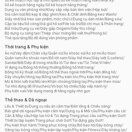
Sổ kế hoạch học tập & thói quen
/
Sổ kế hoạch hằng tuần
/
Nhật ký
/
Sổ kế hoạch hằng ngày
/
Sổ kế hoạch hằng tháng
/
Dụng cụ văn phòng nhỏ
/
Khay sắp xếp bàn làm việc
/
Hộp bút
/
Giá cắm bút
/
Bộ kẹp & dập ghim
/
Keo & Chất dính
/
Băng keo Washi
/
Giấy nhớ
/
Giá treo sản phẩm, móc chữ U
/
Dụng cụ dán nhãn
/
Băng xóa
/
Cặp tài liệu
/
Sổ còng
/
Giá giữ hồ sơ
/
File lưu trữ
/
Bộ chỉ mục & Phân trang
/
Bút màu
/
Dụng cụ vẽ
/
Giấy gấp Origami
/
Giấy thủ công
/
Bộ dụng cụ sáng tạo
/
Thiệp chúc mừng
/
Bộ viết thư
/
Phong bì
/
Thẻ quà tặng
/
Bộ đồ dùng văn phòng phẩm
Thời trang & Phụ kiện
Áo nữ
/
Váy đầm
/
Chân váy
/
Quần nữ
/
Áo khoác nữ
/
Áo sơ mi
/
Áo thun
/
Quần nam
/
Áo khoác nam
/
Đồ lót nam
/
Giày thể thao
/
Giày lười (Loafers)
/
Sandal
/
Bốt
/
Dép đi trong nhà
/
Ba lô
/
Túi đeo vai
/
Túi Tote
/
Ví tiền
/
Ví đựng xu
/
Đồng hồ thông thường
/
Đồng hồ thời trang
/
Đồng hồ kỹ thuật số
/
Đồng hồ thể thao ngoài trời
/
Phụ kiện đồng hồ
/
Dây chuyền
/
Vòng tay
/
Bông tai
/
Phụ kiện tóc
/
Phụ kiện thời trang nhỏ
/
Mũ & Nón lưỡi trai
/
Mũ len
/
Khăn choàng
/
Găng tay
/
Phụ kiện theo mùa
/
Túi nhỏ đựng đồ (Pouches)
/
Vỏ bọc hộ chiếu
/
Sắp xếp hành lý
/
Phụ kiện vali
/
Vật dụng mang đi hằng ngày nhỏ gọn
Thể thao & Dã ngoại
Lều & Thiết bị
/
Dụng cụ nấu ăn cắm trại
/
Đèn lồng & Chiếu sáng
/
Bàn ghế dã ngoại
/
Phụ kiện cắm trại
/
Dụng cụ & Mồi câu
/
Phụ kiện câu cá
/
Cần & Máy câu
/
Hộp lưu trữ & Túi đựng
/
Trang phục câu cá
/
Phụ kiện Golf
/
Thiết bị tập luyện
/
Trang phục chơi Golf
/
Túi đựng gậy Golf
/
Phụ kiện thực hành
/
Trang phục bóng chày
/
Đồ bảo hộ
/
Gậy bóng chày
/
Găng tay bóng chày
/
Phụ kiện tập luyện
/
Phụ kiện Fitness
/
Dây kháng lực
/