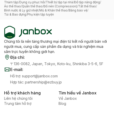
Thảm tập
/
Dụng cụ phục hồi
/
Thiết bị tập tại nhà
/
Đồ tập năng động
/
Áo thể thao
/
Quần thể thao
/
Đồ nén (Compression)
/
Tất thể thao
/
Bình nước & Ly giữ nhiệt
/
Mũ & Khăn thể thao
/
Băng bảo vệ
/
Túi & Bao đựng
/
Phụ kiện tập luyện
Chúng tôi là nền tảng thương mại điện tử kết nối người bán với
người mua, cung cấp sản phẩm đa dạng và trải nghiệm mua
sắm trực tuyến không giới hạn.
Địa chỉ
:
〒136-0082, Japan, Tokyo, Koto-ku, Shinkiba 3-5-6, 5F
E-mail
:
Hỗ trợ
:
support@janbox.com
Hợp tác
:
partnership@ezbuy.jp
Hỗ trợ khách hàng
Tìm hiểu về Janbox
Liên hệ chúng tôi
Về Janbox
Trung tâm hỗ trợ
Blog