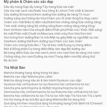
Mỹ phẩm & Chăm sóc sắc đẹp
Dầu tẩy trang
/
Sáp tẩy trang
/
Tẩy trang
/
Sữa rửa mặt
/
Sữa rửa mặt sạch sâu
/
Nước hoa hồng & Lotion
/
Tinh chất & Serum
/
Sữa dưỡng (Emulsion)
/
Kem dưỡng
/
Gel dưỡng đa năng
/
Trị mụn
/
Dưỡng sáng da
/
Chống lão hóa
/
Chăm sóc lỗ chân lông
/
Da nhạy cảm
/
Chăm sóc mắt
/
Điều trị đốm nâu/thâm
/
Gel chống nắng
/
Sữa chống nắng
/
Tinh chất chống nắng
/
Xịt chống nắng
/
Kem chống nắng nâng tông
/
Kem lót
/
Kem nền
/
Che khuyết điểm
/
Phấn phủ
/
Phấn má / Khối / Bắt sáng
/
Kẻ mắt
/
Phấn mắt
/
Chuốt mi
/
Mascara chân mày
/
Son thỏi
/
Son tint
/
Son bóng
/
Son dưỡng
/
Đặc trị môi
/
Mặt nạ giấy
/
Mặt nạ ngủ
/
Mặt nạ rửa
/
Sữa/Kem dưỡng thể
/
Kem dưỡng tay
/
Chăm sóc bàn chân
/
Chăm sóc móng
/
Sữa tắm / Tẩy tế bào chết
/
Dụng cụ trang điểm
/
Mút & Bông phấn
/
Cọ trang điểm
/
Máy làm đẹp
/
Bộ dưỡng da
/
Bộ trang điểm
/
Sữa rửa mặt nam
/
Lotion cho nam
/
Gel đa năng cho nam
/
Chống nắng cho nam
/
Dưỡng da mini
/
Trang điểm mini
/
Bộ dùng thử
/
Bộ du lịch
Trà Nhật Bản
Matcha thượng hạng dùng trong trà đạo
/
Matcha cao cấp/ Matcha pha Latte
/
Matcha dùng trong nấu ăn & làm bánh
/
Gyokuro cao cấp
/
Gyokuro hữu cơ
/
Gyokuro túi lọc
/
Sencha hữu cơ
/
Sencha túi lọc
/
Sencha pha lạnh
/
Hojicha lá rời
/
Bột Hojicha
/
Hojicha túi lọc
/
Genmaicha hữu cơ
/
Genmaicha túi lọc
/
Kukicha hữu cơ
/
Kukicha túi lọc
/
Bancha hữu cơ
/
Bancha túi lọc
/
Trà túi lọc hỗn hợp
/
Trà hòa tan
/
Trà ủ lạnh
/
Gói trà mang đi du lịch
/
Bộ quà tặng Matcha
/
Bộ trà dùng thử
/
Quà tặng trà theo mùa
/
Quà tặng trà thượng hạng
/
Chổi đánh trà (Chasen)