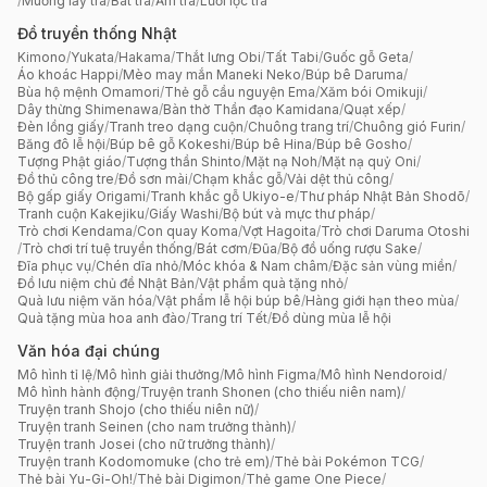
/
Muỗng lấy trà
/
Bát trà
/
Ấm trà
/
Lưới lọc trà
Đồ truyền thống Nhật
Kimono
/
Yukata
/
Hakama
/
Thắt lưng Obi
/
Tất Tabi
/
Guốc gỗ Geta
/
Áo khoác Happi
/
Mèo may mắn Maneki Neko
/
Búp bê Daruma
/
Bùa hộ mệnh Omamori
/
Thẻ gỗ cầu nguyện Ema
/
Xăm bói Omikuji
/
Dây thừng Shimenawa
/
Bàn thờ Thần đạo Kamidana
/
Quạt xếp
/
Đèn lồng giấy
/
Tranh treo dạng cuộn
/
Chuông trang trí
/
Chuông gió Furin
/
Băng đô lễ hội
/
Búp bê gỗ Kokeshi
/
Búp bê Hina
/
Búp bê Gosho
/
Tượng Phật giáo
/
Tượng thần Shinto
/
Mặt nạ Noh
/
Mặt nạ quỷ Oni
/
Đồ thủ công tre
/
Đồ sơn mài
/
Chạm khắc gỗ
/
Vải dệt thủ công
/
Bộ gấp giấy Origami
/
Tranh khắc gỗ Ukiyo-e
/
Thư pháp Nhật Bản Shodō
/
Tranh cuộn Kakejiku
/
Giấy Washi
/
Bộ bút và mực thư pháp
/
Trò chơi Kendama
/
Con quay Koma
/
Vợt Hagoita
/
Trò chơi Daruma Otoshi
/
Trò chơi trí tuệ truyền thống
/
Bát cơm
/
Đũa
/
Bộ đồ uống rượu Sake
/
Đĩa phục vụ
/
Chén dĩa nhỏ
/
Móc khóa & Nam châm
/
Đặc sản vùng miền
/
Đồ lưu niệm chủ đề Nhật Bản
/
Vật phẩm quà tặng nhỏ
/
Quà lưu niệm văn hóa
/
Vật phẩm lễ hội búp bê
/
Hàng giới hạn theo mùa
/
Quà tặng mùa hoa anh đào
/
Trang trí Tết
/
Đồ dùng mùa lễ hội
Văn hóa đại chúng
Mô hình tỉ lệ
/
Mô hình giải thưởng
/
Mô hình Figma
/
Mô hình Nendoroid
/
Mô hình hành động
/
Truyện tranh Shonen (cho thiếu niên nam)
/
Truyện tranh Shojo (cho thiếu niên nữ)
/
Truyện tranh Seinen (cho nam trưởng thành)
/
Truyện tranh Josei (cho nữ trưởng thành)
/
Truyện tranh Kodomomuke (cho trẻ em)
/
Thẻ bài Pokémon TCG
/
Thẻ bài Yu-Gi-Oh!
/
Thẻ bài Digimon
/
Thẻ game One Piece
/