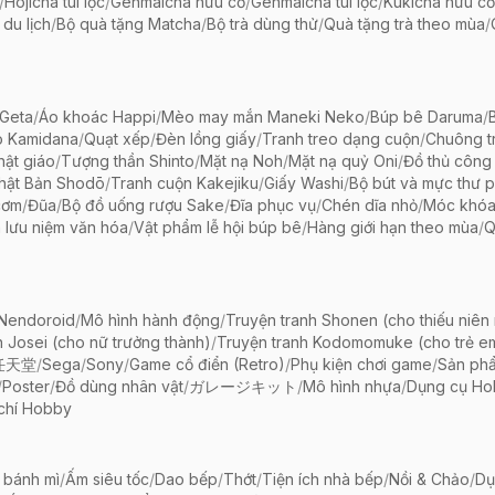
/
Hojicha túi lọc
/
Genmaicha hữu cơ
/
Genmaicha túi lọc
/
Kukicha hữu cơ
 du lịch
/
Bộ quà tặng Matcha
/
Bộ trà dùng thử
/
Quà tặng trà theo mùa
/
Geta
/
Áo khoác Happi
/
Mèo may mắn Maneki Neko
/
Búp bê Daruma
/
o Kamidana
/
Quạt xếp
/
Đèn lồng giấy
/
Tranh treo dạng cuộn
/
Chuông tr
ật giáo
/
Tượng thần Shinto
/
Mặt nạ Noh
/
Mặt nạ quỷ Oni
/
Đồ thủ công 
hật Bản Shodō
/
Tranh cuộn Kakejiku
/
Giấy Washi
/
Bộ bút và mực thư 
cơm
/
Đũa
/
Bộ đồ uống rượu Sake
/
Đĩa phục vụ
/
Chén dĩa nhỏ
/
Móc khóa
 lưu niệm văn hóa
/
Vật phẩm lễ hội búp bê
/
Hàng giới hạn theo mùa
/
Q
 Nendoroid
/
Mô hình hành động
/
Truyện tranh Shonen (cho thiếu niên
h Josei (cho nữ trưởng thành)
/
Truyện tranh Kodomomuke (cho trẻ e
任天堂
/
Sega
/
Sony
/
Game cổ điển (Retro)
/
Phụ kiện chơi game
/
Sản ph
/
Poster
/
Đồ dùng nhân vật
/
ガレージキット
/
Mô hình nhựa
/
Dụng cụ Ho
chí Hobby
 bánh mì
/
Ấm siêu tốc
/
Dao bếp
/
Thớt
/
Tiện ích nhà bếp
/
Nồi & Chảo
/
Dụ