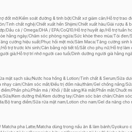
rợ đốt mỡ
/
Kiểm soát đường & tinh bột
/
Chất xơ giảm cân
/
Hỗ trợ trao đ
bón
/
Tinh chất nghệ
/
Chiết xuất hến Shijimi
/
Chiết xuất hàu
/
Giải rượu & 
hớp
/
Dầu cá / Omega
/
DHA / EPA
/
CoQ10
/
Hỗ trợ huyết áp
/
Hỗ trợ tuần h
hỏe hằng ngày
/
Chăm sóc phòng ngừa
/
Sức khỏe theo mùa
/
Tỏi đen
/
ăng cường hiệu suất
/
Phục hồi mệt mỏi
/
Sâm Maca
/
Tăng cường sinh 
/
Hỗ trợ trước khi sinh
/
Cân bằng nội tiết tố
/
Sắt cho phụ nữ
/
Hỗ trợ làm
gười già
/
Hỗ trợ trí nhớ người cao tuổi
/
Dinh dưỡng người già hằng ng
ửa mặt sạch sâu
/
Nước hoa hồng & Lotion
/
Tinh chất & Serum
/
Sữa dưỡ
a nhạy cảm
/
Chăm sóc mắt
/
Điều trị đốm nâu/thâm
/
Gel chống nắng
/
Sữ
 điểm
/
Phấn phủ
/
Phấn má / Khối / Bắt sáng
/
Kẻ mắt
/
Phấn mắt
/
Chuốt mi
a
/
Sữa/Kem dưỡng thể
/
Kem dưỡng tay
/
Chăm sóc bàn chân
/
Chăm só
da
/
Bộ trang điểm
/
Sữa rửa mặt nam
/
Lotion cho nam
/
Gel đa năng cho
 Matcha pha Latte
/
Matcha dùng trong nấu ăn & làm bánh
/
Gyokuro c