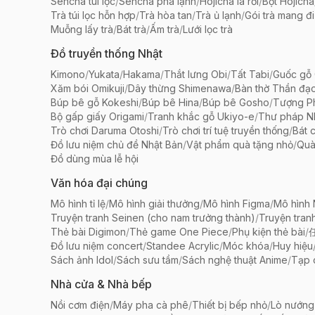
Sencha túi lọc
/
Sencha pha lạnh
/
Hojicha lá rời
/
Bột Hojicha
Trà túi lọc hỗn hợp
/
Trà hòa tan
/
Trà ủ lạnh
/
Gói trà mang đi
Muỗng lấy trà
/
Bát trà
/
Ấm trà
/
Lưới lọc trà
Đồ truyền thống Nhật
Kimono
/
Yukata
/
Hakama
/
Thắt lưng Obi
/
Tất Tabi
/
Guốc gỗ 
Xăm bói Omikuji
/
Dây thừng Shimenawa
/
Bàn thờ Thần đạ
Búp bê gỗ Kokeshi
/
Búp bê Hina
/
Búp bê Gosho
/
Tượng Ph
Bộ gấp giấy Origami
/
Tranh khắc gỗ Ukiyo-e
/
Thư pháp N
Trò chơi Daruma Otoshi
/
Trò chơi trí tuệ truyền thống
/
Bát 
Đồ lưu niệm chủ đề Nhật Bản
/
Vật phẩm quà tặng nhỏ
/
Quà
Đồ dùng mùa lễ hội
Văn hóa đại chúng
Mô hình tỉ lệ
/
Mô hình giải thưởng
/
Mô hình Figma
/
Mô hình
Truyện tranh Seinen (cho nam trưởng thành)
/
Truyện tran
Thẻ bài Digimon
/
Thẻ game One Piece
/
Phụ kiện thẻ bài
/
Đồ lưu niệm concert
/
Standee Acrylic
/
Móc khóa
/
Huy hiệu
Sách ảnh Idol
/
Sách sưu tầm
/
Sách nghệ thuật Anime
/
Tạp 
Nhà cửa & Nhà bếp
Nồi cơm điện
/
Máy pha cà phê
/
Thiết bị bếp nhỏ
/
Lò nướng