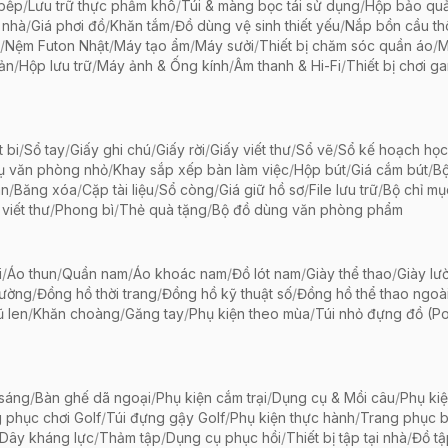
 bếp
/
Lưu trữ thực phẩm khô
/
Túi & màng bọc tái sử dụng
/
Hộp bảo qu
 nhà
/
Giá phơi đồ
/
Khăn tắm
/
Đồ dùng vệ sinh thiết yếu
/
Nắp bồn cầu th
/
Nệm Futon Nhật
/
Máy tạo ẩm
/
Máy sưởi
/
Thiết bị chăm sóc quần áo
/
M
iản
/
Hộp lưu trữ
/
Máy ảnh & Ống kính
/
Âm thanh & Hi-Fi
/
Thiết bị chơi g
t bi
/
Sổ tay
/
Giấy ghi chú
/
Giấy rời
/
Giấy viết thư
/
Sổ vẽ
/
Sổ kế hoạch học
ụ văn phòng nhỏ
/
Khay sắp xếp bàn làm việc
/
Hộp bút
/
Giá cắm bút
/
Bộ
ãn
/
Băng xóa
/
Cặp tài liệu
/
Sổ còng
/
Giá giữ hồ sơ
/
File lưu trữ
/
Bộ chỉ mụ
viết thư
/
Phong bì
/
Thẻ quà tặng
/
Bộ đồ dùng văn phòng phẩm
i
/
Áo thun
/
Quần nam
/
Áo khoác nam
/
Đồ lót nam
/
Giày thể thao
/
Giày lườ
hường
/
Đồng hồ thời trang
/
Đồng hồ kỹ thuật số
/
Đồng hồ thể thao ngoài 
 len
/
Khăn choàng
/
Găng tay
/
Phụ kiện theo mùa
/
Túi nhỏ đựng đồ (P
 sáng
/
Bàn ghế dã ngoại
/
Phụ kiện cắm trại
/
Dụng cụ & Mồi câu
/
Phụ ki
 phục chơi Golf
/
Túi đựng gậy Golf
/
Phụ kiện thực hành
/
Trang phục 
Dây kháng lực
/
Thảm tập
/
Dụng cụ phục hồi
/
Thiết bị tập tại nhà
/
Đồ t