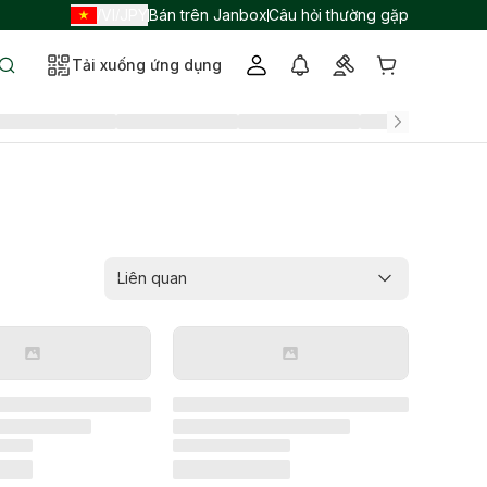
VI
JPY
Bán trên Janbox
Câu hỏi thường gặp
/
/
Tải xuống ứng dụng
Liên quan