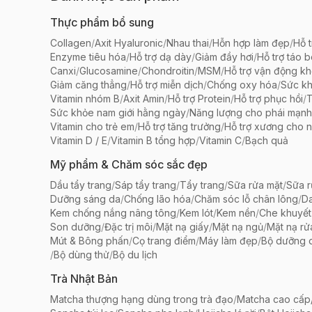
Thực phẩm bổ sung
Collagen
/
Axit Hyaluronic
/
Nhau thai
/
Hỗn hợp làm đẹp
/
Hỗ t
Enzyme tiêu hóa
/
Hỗ trợ dạ dày
/
Giảm đầy hơi
/
Hỗ trợ táo 
Canxi
/
Glucosamine
/
Chondroitin
/
MSM
/
Hỗ trợ vận động k
Giảm căng thẳng
/
Hỗ trợ miễn dịch
/
Chống oxy hóa
/
Sức k
Vitamin nhóm B
/
Axit Amin
/
Hỗ trợ Protein
/
Hỗ trợ phục hồi
/
T
Sức khỏe nam giới hằng ngày
/
Năng lượng cho phái mạnh
Vitamin cho trẻ em
/
Hỗ trợ tăng trưởng
/
Hỗ trợ xương cho n
Vitamin D / E
/
Vitamin B tổng hợp
/
Vitamin C
/
Bạch quả
Mỹ phẩm & Chăm sóc sắc đẹp
Dầu tẩy trang
/
Sáp tẩy trang
/
Tẩy trang
/
Sữa rửa mặt
/
Sữa r
Dưỡng sáng da
/
Chống lão hóa
/
Chăm sóc lỗ chân lông
/
D
Kem chống nắng nâng tông
/
Kem lót
/
Kem nền
/
Che khuyết
Son dưỡng
/
Đặc trị môi
/
Mặt nạ giấy
/
Mặt nạ ngủ
/
Mặt nạ rử
Mút & Bông phấn
/
Cọ trang điểm
/
Máy làm đẹp
/
Bộ dưỡng 
/
Bộ dùng thử
/
Bộ du lịch
Trà Nhật Bản
Matcha thượng hạng dùng trong trà đạo
/
Matcha cao cấp/