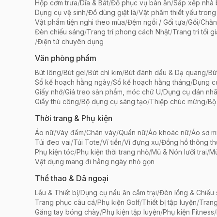
Hộp cơm trưa
/
Dĩa & Bát
/
Đồ phục vụ bàn ăn
/
Sắp xếp nhà
Dụng cụ vệ sinh
/
Đồ dùng giặt là
/
Vật phẩm thiết yếu trong
Vật phẩm tiện nghi theo mùa
/
Đệm ngồi / Gối tựa
/
Gối
/
Chăn
Đèn chiếu sáng
/
Trang trí phong cách Nhật
/
Trang trí tối g
/
Điện tử chuyên dụng
Văn phòng phẩm
Bút lông
/
Bút gel
/
Bút chì kim
/
Bút đánh dấu & Dạ quang
/
Bú
Sổ kế hoạch hằng ngày
/
Sổ kế hoạch hằng tháng
/
Dụng c
Giấy nhớ
/
Giá treo sản phẩm, móc chữ U
/
Dụng cụ dán nh
Giấy thủ công
/
Bộ dụng cụ sáng tạo
/
Thiệp chúc mừng
/
Bộ 
Thời trang & Phụ kiện
Áo nữ
/
Váy đầm
/
Chân váy
/
Quần nữ
/
Áo khoác nữ
/
Áo sơ m
Túi đeo vai
/
Túi Tote
/
Ví tiền
/
Ví đựng xu
/
Đồng hồ thông t
Phụ kiện tóc
/
Phụ kiện thời trang nhỏ
/
Mũ & Nón lưỡi trai
/
Mũ
Vật dụng mang đi hằng ngày nhỏ gọn
Thể thao & Dã ngoại
Lều & Thiết bị
/
Dụng cụ nấu ăn cắm trại
/
Đèn lồng & Chiếu
Trang phục câu cá
/
Phụ kiện Golf
/
Thiết bị tập luyện
/
Trang
Găng tay bóng chày
/
Phụ kiện tập luyện
/
Phụ kiện Fitness
/