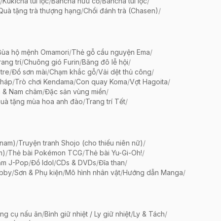
/
Kukicha túi lọc
/
Bancha hữu cơ
/
Bancha túi lọc
/
Quà tặng trà thượng hạng
/
Chổi đánh trà (Chasen)
/
Bùa hộ mệnh Omamori
/
Thẻ gỗ cầu nguyện Ema
/
ang trí
/
Chuông gió Furin
/
Băng đô lễ hội
/
tre
/
Đồ sơn mài
/
Chạm khắc gỗ
/
Vải dệt thủ công
/
pháp
/
Trò chơi Kendama
/
Con quay Koma
/
Vợt Hagoita
/
 & Nam châm
/
Đặc sản vùng miền
/
uà tặng mùa hoa anh đào
/
Trang trí Tết
/
 nam)
/
Truyện tranh Shojo (cho thiếu niên nữ)
/
m)
/
Thẻ bài Pokémon TCG
/
Thẻ bài Yu-Gi-Oh!
/
ẩm J-Pop
/
Đồ Idol
/
CDs & DVDs
/
Đĩa than
/
bby
/
Sơn & Phụ kiện
/
Mô hình nhân vật
/
Hướng dẫn Manga
/
ng cụ nấu ăn
/
Bình giữ nhiệt / Ly giữ nhiệt
/
Ly & Tách
/