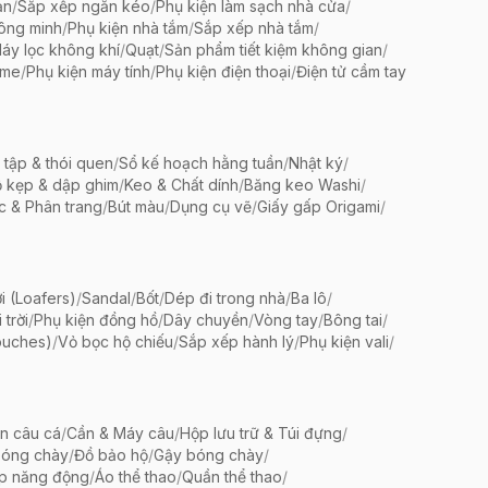
ản
/
Sắp xếp ngăn kéo
/
Phụ kiện làm sạch nhà cửa
/
ông minh
/
Phụ kiện nhà tắm
/
Sắp xếp nhà tắm
/
áy lọc không khí
/
Quạt
/
Sản phẩm tiết kiệm không gian
/
ame
/
Phụ kiện máy tính
/
Phụ kiện điện thoại
/
Điện tử cầm tay
 tập & thói quen
/
Sổ kế hoạch hằng tuần
/
Nhật ký
/
 kẹp & dập ghim
/
Keo & Chất dính
/
Băng keo Washi
/
c & Phân trang
/
Bút màu
/
Dụng cụ vẽ
/
Giấy gấp Origami
/
i (Loafers)
/
Sandal
/
Bốt
/
Dép đi trong nhà
/
Ba lô
/
trời
/
Phụ kiện đồng hồ
/
Dây chuyền
/
Vòng tay
/
Bông tai
/
ouches)
/
Vỏ bọc hộ chiếu
/
Sắp xếp hành lý
/
Phụ kiện vali
/
ện câu cá
/
Cần & Máy câu
/
Hộp lưu trữ & Túi đựng
/
bóng chày
/
Đồ bảo hộ
/
Gậy bóng chày
/
ập năng động
/
Áo thể thao
/
Quần thể thao
/