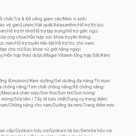
ổi chất
/
Trà & Đồ uống giảm cân
/
Men vi sinh
/
bảo vệ gan
/
Lutein
/
Việt quất
/
Astaxanthin
/
Hỗ trợ thị lực
/
oàn
/
Hỗ trợ trí nhớ
/
Hỗ trợ tập trung
/
Hỗ trợ giấc ngủ
/
Sữa ong chúa
/
Hỗn hợp sức khỏe truyền thống
/
lực nam
/
Hỗ trợ tuyến tiền liệt
/
Hỗ trợ tóc cho nam
/
 đẹp cho nữ
/
Sức khỏe nữ giới hằng ngày
/
ày
/
Hỗn hợp thảo dược
/
Magie
/
Vitamin tổng hợp
/
Sắt
/
Kẽm
/
ng (Emulsion)
/
Kem dưỡng
/
Gel dưỡng đa năng
/
Trị mụn
/
a chống nắng
/
Tinh chất chống nắng
/
Xịt chống nắng
/
/
Mascara chân mày
/
Son thỏi
/
Son tint
/
Son bóng
/
c móng
/
Sữa tắm / Tẩy tế bào chết
/
Dụng cụ trang điểm
/
 nam
/
Chống nắng cho nam
/
Dưỡng da mini
/
Trang điểm mini
ao cấp
/
Gyokuro hữu cơ
/
Gyokuro túi lọc
/
Sencha hữu cơ
/