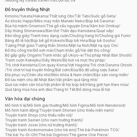
/
Muỗng lấy trà
/
Bát trà
/
Ấm trà
/
Lưới lọc trà
Đồ truyền thống Nhật
Kimono
/
Yukata
/
Hakama
/
Thắt lưng Obi
/
Tất Tabi
/
Guốc gỗ Geta
/
Áo khoác Happi
/
Mèo may mắn Maneki Neko
/
Búp bê Daruma
/
Bùa hộ mệnh Omamori
/
Thẻ gỗ cầu nguyện Ema
/
Xăm bói Omikuji
/
Dây thừng Shimenawa
/
Bàn thờ Thần đạo Kamidana
/
Quạt xếp
/
Đèn lồng giấy
/
Tranh treo dạng cuộn
/
Chuông trang trí
/
Chuông gió Furin
/
Băng đô lễ hội
/
Búp bê gỗ Kokeshi
/
Búp bê Hina
/
Búp bê Gosho
/
Tượng Phật giáo
/
Tượng thần Shinto
/
Mặt nạ Noh
/
Mặt nạ quỷ Oni
/
Đồ thủ công tre
/
Đồ sơn mài
/
Chạm khắc gỗ
/
Vải dệt thủ công
/
Bộ gấp giấy Origami
/
Tranh khắc gỗ Ukiyo-e
/
Thư pháp Nhật Bản Shodō
/
Tranh cuộn Kakejiku
/
Giấy Washi
/
Bộ bút và mực thư pháp
/
Trò chơi Kendama
/
Con quay Koma
/
Vợt Hagoita
/
Trò chơi Daruma Otoshi
/
Trò chơi trí tuệ truyền thống
/
Bát cơm
/
Đũa
/
Bộ đồ uống rượu Sake
/
Đĩa phục vụ
/
Chén dĩa nhỏ
/
Móc khóa & Nam châm
/
Đặc sản vùng miền
/
Đồ lưu niệm chủ đề Nhật Bản
/
Vật phẩm quà tặng nhỏ
/
Quà lưu niệm văn hóa
/
Vật phẩm lễ hội búp bê
/
Hàng giới hạn theo mùa
/
Quà tặng mùa hoa anh đào
/
Trang trí Tết
/
Đồ dùng mùa lễ hội
Văn hóa đại chúng
Mô hình tỉ lệ
/
Mô hình giải thưởng
/
Mô hình Figma
/
Mô hình Nendoroid
/
Mô hình hành động
/
Truyện tranh Shonen (cho thiếu niên nam)
/
Truyện tranh Shojo (cho thiếu niên nữ)
/
Truyện tranh Seinen (cho nam trưởng thành)
/
Truyện tranh Josei (cho nữ trưởng thành)
/
Truyện tranh Kodomomuke (cho trẻ em)
/
Thẻ bài Pokémon TCG
/
Thẻ bài Yu-Gi-Oh!
/
Thẻ bài Digimon
/
Thẻ game One Piece
/