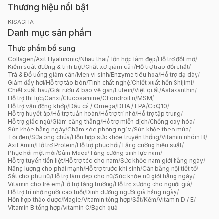
Thương hiệu nổi bật
KISACHA
Danh mục sản phẩm
Thực phẩm bổ sung
Collagen
/
Axit Hyaluronic
/
Nhau thai
/
Hỗn hợp làm đẹp
/
Hỗ trợ đốt mỡ
/
Kiểm soát đường & tinh bột
/
Chất xơ giảm cân
/
Hỗ trợ trao đổi chất
/
Trà & Đồ uống giảm cân
/
Men vi sinh
/
Enzyme tiêu hóa
/
Hỗ trợ dạ dày
/
Giảm đầy hơi
/
Hỗ trợ táo bón
/
Tinh chất nghệ
/
Chiết xuất hến Shijimi
/
Chiết xuất hàu
/
Giải rượu & bảo vệ gan
/
Lutein
/
Việt quất
/
Astaxanthin
/
Hỗ trợ thị lực
/
Canxi
/
Glucosamine
/
Chondroitin
/
MSM
/
Hỗ trợ vận động khớp
/
Dầu cá / Omega
/
DHA / EPA
/
CoQ10
/
Hỗ trợ huyết áp
/
Hỗ trợ tuần hoàn
/
Hỗ trợ trí nhớ
/
Hỗ trợ tập trung
/
Hỗ trợ giấc ngủ
/
Giảm căng thẳng
/
Hỗ trợ miễn dịch
/
Chống oxy hóa
/
Sức khỏe hằng ngày
/
Chăm sóc phòng ngừa
/
Sức khỏe theo mùa
/
Tỏi đen
/
Sữa ong chúa
/
Hỗn hợp sức khỏe truyền thống
/
Vitamin nhóm B
/
Axit Amin
/
Hỗ trợ Protein
/
Hỗ trợ phục hồi
/
Tăng cường hiệu suất
/
Phục hồi mệt mỏi
/
Sâm Maca
/
Tăng cường sinh lực nam
/
Hỗ trợ tuyến tiền liệt
/
Hỗ trợ tóc cho nam
/
Sức khỏe nam giới hằng ngày
/
Năng lượng cho phái mạnh
/
Hỗ trợ trước khi sinh
/
Cân bằng nội tiết tố
/
Sắt cho phụ nữ
/
Hỗ trợ làm đẹp cho nữ
/
Sức khỏe nữ giới hằng ngày
/
Vitamin cho trẻ em
/
Hỗ trợ tăng trưởng
/
Hỗ trợ xương cho người già
/
Hỗ trợ trí nhớ người cao tuổi
/
Dinh dưỡng người già hằng ngày
/
Hỗn hợp thảo dược
/
Magie
/
Vitamin tổng hợp
/
Sắt
/
Kẽm
/
Vitamin D / E
/
Vitamin B tổng hợp
/
Vitamin C
/
Bạch quả