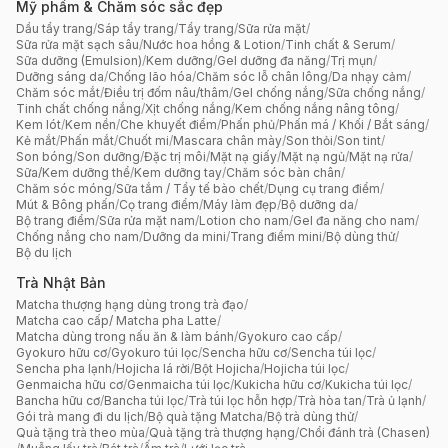
Mỹ phẩm & Chăm sóc sắc đẹp
Dầu tẩy trang
/
Sáp tẩy trang
/
Tẩy trang
/
Sữa rửa mặt
/
Sữa rửa mặt sạch sâu
/
Nước hoa hồng & Lotion
/
Tinh chất & Serum
/
Sữa dưỡng (Emulsion)
/
Kem dưỡng
/
Gel dưỡng đa năng
/
Trị mụn
/
Dưỡng sáng da
/
Chống lão hóa
/
Chăm sóc lỗ chân lông
/
Da nhạy cảm
/
Chăm sóc mắt
/
Điều trị đốm nâu/thâm
/
Gel chống nắng
/
Sữa chống nắng
/
Tinh chất chống nắng
/
Xịt chống nắng
/
Kem chống nắng nâng tông
/
Kem lót
/
Kem nền
/
Che khuyết điểm
/
Phấn phủ
/
Phấn má / Khối / Bắt sáng
/
Kẻ mắt
/
Phấn mắt
/
Chuốt mi
/
Mascara chân mày
/
Son thỏi
/
Son tint
/
Son bóng
/
Son dưỡng
/
Đặc trị môi
/
Mặt nạ giấy
/
Mặt nạ ngủ
/
Mặt nạ rửa
/
Sữa/Kem dưỡng thể
/
Kem dưỡng tay
/
Chăm sóc bàn chân
/
Chăm sóc móng
/
Sữa tắm / Tẩy tế bào chết
/
Dụng cụ trang điểm
/
Mút & Bông phấn
/
Cọ trang điểm
/
Máy làm đẹp
/
Bộ dưỡng da
/
Bộ trang điểm
/
Sữa rửa mặt nam
/
Lotion cho nam
/
Gel đa năng cho nam
/
Chống nắng cho nam
/
Dưỡng da mini
/
Trang điểm mini
/
Bộ dùng thử
/
Bộ du lịch
Trà Nhật Bản
Matcha thượng hạng dùng trong trà đạo
/
Matcha cao cấp/ Matcha pha Latte
/
Matcha dùng trong nấu ăn & làm bánh
/
Gyokuro cao cấp
/
Gyokuro hữu cơ
/
Gyokuro túi lọc
/
Sencha hữu cơ
/
Sencha túi lọc
/
Sencha pha lạnh
/
Hojicha lá rời
/
Bột Hojicha
/
Hojicha túi lọc
/
Genmaicha hữu cơ
/
Genmaicha túi lọc
/
Kukicha hữu cơ
/
Kukicha túi lọc
/
Bancha hữu cơ
/
Bancha túi lọc
/
Trà túi lọc hỗn hợp
/
Trà hòa tan
/
Trà ủ lạnh
/
Gói trà mang đi du lịch
/
Bộ quà tặng Matcha
/
Bộ trà dùng thử
/
Quà tặng trà theo mùa
/
Quà tặng trà thượng hạng
/
Chổi đánh trà (Chasen)