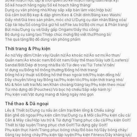
Sổ kế hoạch học tập & thói quen
/
Sổ kế hoạch hằng tuần
/
Nhật ký
/
Sổ kế hoạch hằng ngày
/
Sổ kế hoạch hằng tháng
/
Dụng cụ văn phòng nhỏ
/
Khay sắp xếp bàn làm việc
/
Hộp bút
/
Giá cắm bút
/
Bộ kẹp & dập ghim
/
Keo & Chất dính
/
Băng keo Washi
/
Giấy nhớ
/
Giá treo sản phẩm, móc chữ U
/
Dụng cụ dán nhãn
/
Băng xóa
/
Cặp tài liệu
/
Sổ còng
/
Giá giữ hồ sơ
/
File lưu trữ
/
Bộ chỉ mục & Phân trang
/
Bút màu
/
Dụng cụ vẽ
/
Giấy gấp Origami
/
Giấy thủ công
/
Bộ dụng cụ sáng tạo
/
Thiệp chúc mừng
/
Bộ viết thư
/
Phong bì
/
Thẻ quà tặng
/
Bộ đồ dùng văn phòng phẩm
Thời trang & Phụ kiện
Áo nữ
/
Váy đầm
/
Chân váy
/
Quần nữ
/
Áo khoác nữ
/
Áo sơ mi
/
Áo thun
/
Quần nam
/
Áo khoác nam
/
Đồ lót nam
/
Giày thể thao
/
Giày lười (Loafers)
/
Sandal
/
Bốt
/
Dép đi trong nhà
/
Ba lô
/
Túi đeo vai
/
Túi Tote
/
Ví tiền
/
Ví đựng xu
/
Đồng hồ thông thường
/
Đồng hồ thời trang
/
Đồng hồ kỹ thuật số
/
Đồng hồ thể thao ngoài trời
/
Phụ kiện đồng hồ
/
Dây chuyền
/
Vòng tay
/
Bông tai
/
Phụ kiện tóc
/
Phụ kiện thời trang nhỏ
/
Mũ & Nón lưỡi trai
/
Mũ len
/
Khăn choàng
/
Găng tay
/
Phụ kiện theo mùa
/
Túi nhỏ đựng đồ (Pouches)
/
Vỏ bọc hộ chiếu
/
Sắp xếp hành lý
/
Phụ kiện vali
/
Vật dụng mang đi hằng ngày nhỏ gọn
Thể thao & Dã ngoại
Lều & Thiết bị
/
Dụng cụ nấu ăn cắm trại
/
Đèn lồng & Chiếu sáng
/
Bàn ghế dã ngoại
/
Phụ kiện cắm trại
/
Dụng cụ & Mồi câu
/
Phụ kiện câu cá
/
Cần & Máy câu
/
Hộp lưu trữ & Túi đựng
/
Trang phục câu cá
/
Phụ kiện Golf
/
Thiết bị tập luyện
/
Trang phục chơi Golf
/
Túi đựng gậy Golf
/
Phụ kiện thực hành
/
Trang phục bóng chày
/
Đồ bảo hộ
/
Gậy bóng chày
/
Găng tay bóng chày
/
Phụ kiện tập luyện
/
Phụ kiện Fitness
/
Dây kháng lực
/