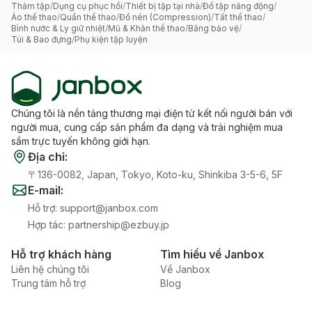
Thảm tập
/
Dụng cụ phục hồi
/
Thiết bị tập tại nhà
/
Đồ tập năng động
/
Áo thể thao
/
Quần thể thao
/
Đồ nén (Compression)
/
Tất thể thao
/
Bình nước & Ly giữ nhiệt
/
Mũ & Khăn thể thao
/
Băng bảo vệ
/
Túi & Bao đựng
/
Phụ kiện tập luyện
Chúng tôi là nền tảng thương mại điện tử kết nối người bán với
người mua, cung cấp sản phẩm đa dạng và trải nghiệm mua
sắm trực tuyến không giới hạn.
Địa chỉ
:
〒136-0082, Japan, Tokyo, Koto-ku, Shinkiba 3-5-6, 5F
E-mail
:
Hỗ trợ
:
support@janbox.com
Hợp tác
:
partnership@ezbuy.jp
Hỗ trợ khách hàng
Tìm hiểu về Janbox
Liên hệ chúng tôi
Về Janbox
Trung tâm hỗ trợ
Blog