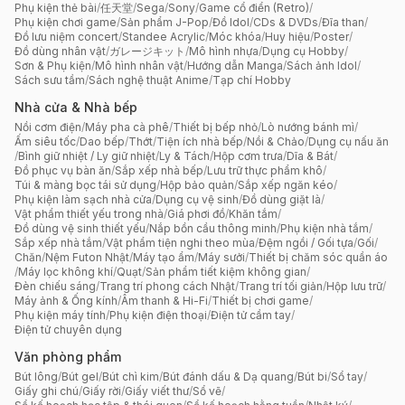
Phụ kiện thẻ bài
/
任天堂
/
Sega
/
Sony
/
Game cổ điển (Retro)
/
Phụ kiện chơi game
/
Sản phẩm J-Pop
/
Đồ Idol
/
CDs & DVDs
/
Đĩa than
/
Đồ lưu niệm concert
/
Standee Acrylic
/
Móc khóa
/
Huy hiệu
/
Poster
/
Đồ dùng nhân vật
/
ガレージキット
/
Mô hình nhựa
/
Dụng cụ Hobby
/
Sơn & Phụ kiện
/
Mô hình nhân vật
/
Hướng dẫn Manga
/
Sách ảnh Idol
/
Sách sưu tầm
/
Sách nghệ thuật Anime
/
Tạp chí Hobby
Nhà cửa & Nhà bếp
Nồi cơm điện
/
Máy pha cà phê
/
Thiết bị bếp nhỏ
/
Lò nướng bánh mì
/
Ấm siêu tốc
/
Dao bếp
/
Thớt
/
Tiện ích nhà bếp
/
Nồi & Chảo
/
Dụng cụ nấu ăn
/
Bình giữ nhiệt / Ly giữ nhiệt
/
Ly & Tách
/
Hộp cơm trưa
/
Dĩa & Bát
/
Đồ phục vụ bàn ăn
/
Sắp xếp nhà bếp
/
Lưu trữ thực phẩm khô
/
Túi & màng bọc tái sử dụng
/
Hộp bảo quản
/
Sắp xếp ngăn kéo
/
Phụ kiện làm sạch nhà cửa
/
Dụng cụ vệ sinh
/
Đồ dùng giặt là
/
Vật phẩm thiết yếu trong nhà
/
Giá phơi đồ
/
Khăn tắm
/
Đồ dùng vệ sinh thiết yếu
/
Nắp bồn cầu thông minh
/
Phụ kiện nhà tắm
/
Sắp xếp nhà tắm
/
Vật phẩm tiện nghi theo mùa
/
Đệm ngồi / Gối tựa
/
Gối
/
Chăn
/
Nệm Futon Nhật
/
Máy tạo ẩm
/
Máy sưởi
/
Thiết bị chăm sóc quần áo
/
Máy lọc không khí
/
Quạt
/
Sản phẩm tiết kiệm không gian
/
Đèn chiếu sáng
/
Trang trí phong cách Nhật
/
Trang trí tối giản
/
Hộp lưu trữ
/
Máy ảnh & Ống kính
/
Âm thanh & Hi-Fi
/
Thiết bị chơi game
/
Phụ kiện máy tính
/
Phụ kiện điện thoại
/
Điện tử cầm tay
/
Điện tử chuyên dụng
Văn phòng phẩm
Bút lông
/
Bút gel
/
Bút chì kim
/
Bút đánh dấu & Dạ quang
/
Bút bi
/
Sổ tay
/
Giấy ghi chú
/
Giấy rời
/
Giấy viết thư
/
Sổ vẽ
/