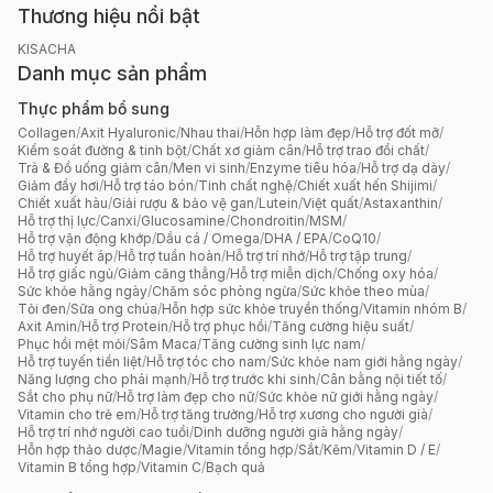
Thương hiệu nổi bật
KISACHA
Danh mục sản phẩm
Thực phẩm bổ sung
Collagen
/
Axit Hyaluronic
/
Nhau thai
/
Hỗn hợp làm đẹp
/
Hỗ trợ đốt mỡ
/
Kiểm soát đường & tinh bột
/
Chất xơ giảm cân
/
Hỗ trợ trao đổi chất
/
Trà & Đồ uống giảm cân
/
Men vi sinh
/
Enzyme tiêu hóa
/
Hỗ trợ dạ dày
/
Giảm đầy hơi
/
Hỗ trợ táo bón
/
Tinh chất nghệ
/
Chiết xuất hến Shijimi
/
Chiết xuất hàu
/
Giải rượu & bảo vệ gan
/
Lutein
/
Việt quất
/
Astaxanthin
/
Hỗ trợ thị lực
/
Canxi
/
Glucosamine
/
Chondroitin
/
MSM
/
Hỗ trợ vận động khớp
/
Dầu cá / Omega
/
DHA / EPA
/
CoQ10
/
Hỗ trợ huyết áp
/
Hỗ trợ tuần hoàn
/
Hỗ trợ trí nhớ
/
Hỗ trợ tập trung
/
Hỗ trợ giấc ngủ
/
Giảm căng thẳng
/
Hỗ trợ miễn dịch
/
Chống oxy hóa
/
Sức khỏe hằng ngày
/
Chăm sóc phòng ngừa
/
Sức khỏe theo mùa
/
Tỏi đen
/
Sữa ong chúa
/
Hỗn hợp sức khỏe truyền thống
/
Vitamin nhóm B
/
Axit Amin
/
Hỗ trợ Protein
/
Hỗ trợ phục hồi
/
Tăng cường hiệu suất
/
Phục hồi mệt mỏi
/
Sâm Maca
/
Tăng cường sinh lực nam
/
Hỗ trợ tuyến tiền liệt
/
Hỗ trợ tóc cho nam
/
Sức khỏe nam giới hằng ngày
/
Năng lượng cho phái mạnh
/
Hỗ trợ trước khi sinh
/
Cân bằng nội tiết tố
/
Sắt cho phụ nữ
/
Hỗ trợ làm đẹp cho nữ
/
Sức khỏe nữ giới hằng ngày
/
Vitamin cho trẻ em
/
Hỗ trợ tăng trưởng
/
Hỗ trợ xương cho người già
/
Hỗ trợ trí nhớ người cao tuổi
/
Dinh dưỡng người già hằng ngày
/
Hỗn hợp thảo dược
/
Magie
/
Vitamin tổng hợp
/
Sắt
/
Kẽm
/
Vitamin D / E
/
Vitamin B tổng hợp
/
Vitamin C
/
Bạch quả