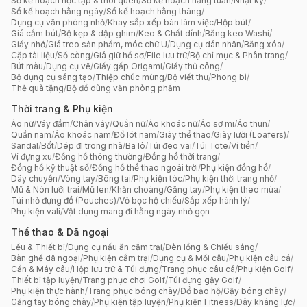
Sổ kế hoạch học tập & thói quen
/
Sổ kế hoạch hằng tuần
/
Nhật ký
/
Sổ kế hoạch hằng ngày
/
Sổ kế hoạch hằng tháng
/
Dụng cụ văn phòng nhỏ
/
Khay sắp xếp bàn làm việc
/
Hộp bút
/
Giá cắm bút
/
Bộ kẹp & dập ghim
/
Keo & Chất dính
/
Băng keo Washi
/
Giấy nhớ
/
Giá treo sản phẩm, móc chữ U
/
Dụng cụ dán nhãn
/
Băng xóa
/
Cặp tài liệu
/
Sổ còng
/
Giá giữ hồ sơ
/
File lưu trữ
/
Bộ chỉ mục & Phân trang
/
Bút màu
/
Dụng cụ vẽ
/
Giấy gấp Origami
/
Giấy thủ công
/
Bộ dụng cụ sáng tạo
/
Thiệp chúc mừng
/
Bộ viết thư
/
Phong bì
/
Thẻ quà tặng
/
Bộ đồ dùng văn phòng phẩm
Thời trang & Phụ kiện
Áo nữ
/
Váy đầm
/
Chân váy
/
Quần nữ
/
Áo khoác nữ
/
Áo sơ mi
/
Áo thun
/
Quần nam
/
Áo khoác nam
/
Đồ lót nam
/
Giày thể thao
/
Giày lười (Loafers)
/
Sandal
/
Bốt
/
Dép đi trong nhà
/
Ba lô
/
Túi đeo vai
/
Túi Tote
/
Ví tiền
/
Ví đựng xu
/
Đồng hồ thông thường
/
Đồng hồ thời trang
/
Đồng hồ kỹ thuật số
/
Đồng hồ thể thao ngoài trời
/
Phụ kiện đồng hồ
/
Dây chuyền
/
Vòng tay
/
Bông tai
/
Phụ kiện tóc
/
Phụ kiện thời trang nhỏ
/
Mũ & Nón lưỡi trai
/
Mũ len
/
Khăn choàng
/
Găng tay
/
Phụ kiện theo mùa
/
Túi nhỏ đựng đồ (Pouches)
/
Vỏ bọc hộ chiếu
/
Sắp xếp hành lý
/
Phụ kiện vali
/
Vật dụng mang đi hằng ngày nhỏ gọn
Thể thao & Dã ngoại
Lều & Thiết bị
/
Dụng cụ nấu ăn cắm trại
/
Đèn lồng & Chiếu sáng
/
Bàn ghế dã ngoại
/
Phụ kiện cắm trại
/
Dụng cụ & Mồi câu
/
Phụ kiện câu cá
/
Cần & Máy câu
/
Hộp lưu trữ & Túi đựng
/
Trang phục câu cá
/
Phụ kiện Golf
/
Thiết bị tập luyện
/
Trang phục chơi Golf
/
Túi đựng gậy Golf
/
Phụ kiện thực hành
/
Trang phục bóng chày
/
Đồ bảo hộ
/
Gậy bóng chày
/
Găng tay bóng chày
/
Phụ kiện tập luyện
/
Phụ kiện Fitness
/
Dây kháng lực
/