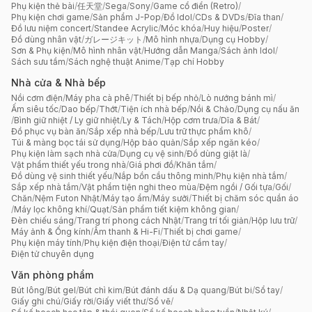
Phụ kiện thẻ bài
/
任天堂
/
Sega
/
Sony
/
Game cổ điển (Retro)
/
Phụ kiện chơi game
/
Sản phẩm J-Pop
/
Đồ Idol
/
CDs & DVDs
/
Đĩa than
/
Đồ lưu niệm concert
/
Standee Acrylic
/
Móc khóa
/
Huy hiệu
/
Poster
/
Đồ dùng nhân vật
/
ガレージキット
/
Mô hình nhựa
/
Dụng cụ Hobby
/
Sơn & Phụ kiện
/
Mô hình nhân vật
/
Hướng dẫn Manga
/
Sách ảnh Idol
/
Sách sưu tầm
/
Sách nghệ thuật Anime
/
Tạp chí Hobby
Nhà cửa & Nhà bếp
Nồi cơm điện
/
Máy pha cà phê
/
Thiết bị bếp nhỏ
/
Lò nướng bánh mì
/
Ấm siêu tốc
/
Dao bếp
/
Thớt
/
Tiện ích nhà bếp
/
Nồi & Chảo
/
Dụng cụ nấu ăn
/
Bình giữ nhiệt / Ly giữ nhiệt
/
Ly & Tách
/
Hộp cơm trưa
/
Dĩa & Bát
/
Đồ phục vụ bàn ăn
/
Sắp xếp nhà bếp
/
Lưu trữ thực phẩm khô
/
Túi & màng bọc tái sử dụng
/
Hộp bảo quản
/
Sắp xếp ngăn kéo
/
Phụ kiện làm sạch nhà cửa
/
Dụng cụ vệ sinh
/
Đồ dùng giặt là
/
Vật phẩm thiết yếu trong nhà
/
Giá phơi đồ
/
Khăn tắm
/
Đồ dùng vệ sinh thiết yếu
/
Nắp bồn cầu thông minh
/
Phụ kiện nhà tắm
/
Sắp xếp nhà tắm
/
Vật phẩm tiện nghi theo mùa
/
Đệm ngồi / Gối tựa
/
Gối
/
Chăn
/
Nệm Futon Nhật
/
Máy tạo ẩm
/
Máy sưởi
/
Thiết bị chăm sóc quần áo
/
Máy lọc không khí
/
Quạt
/
Sản phẩm tiết kiệm không gian
/
Đèn chiếu sáng
/
Trang trí phong cách Nhật
/
Trang trí tối giản
/
Hộp lưu trữ
/
Máy ảnh & Ống kính
/
Âm thanh & Hi-Fi
/
Thiết bị chơi game
/
Phụ kiện máy tính
/
Phụ kiện điện thoại
/
Điện tử cầm tay
/
Điện tử chuyên dụng
Văn phòng phẩm
Bút lông
/
Bút gel
/
Bút chì kim
/
Bút đánh dấu & Dạ quang
/
Bút bi
/
Sổ tay
/
Giấy ghi chú
/
Giấy rời
/
Giấy viết thư
/
Sổ vẽ
/