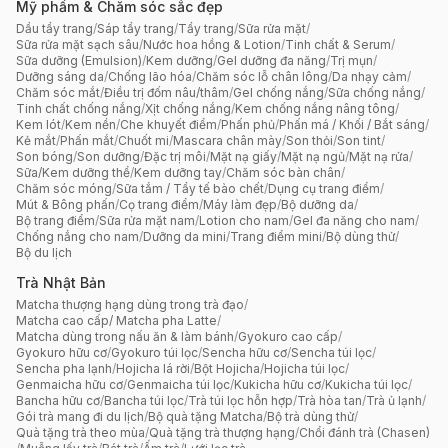
Mỹ phẩm & Chăm sóc sắc đẹp
Dầu tẩy trang
/
Sáp tẩy trang
/
Tẩy trang
/
Sữa rửa mặt
/
Sữa rửa mặt sạch sâu
/
Nước hoa hồng & Lotion
/
Tinh chất & Serum
/
Sữa dưỡng (Emulsion)
/
Kem dưỡng
/
Gel dưỡng đa năng
/
Trị mụn
/
Dưỡng sáng da
/
Chống lão hóa
/
Chăm sóc lỗ chân lông
/
Da nhạy cảm
/
Chăm sóc mắt
/
Điều trị đốm nâu/thâm
/
Gel chống nắng
/
Sữa chống nắng
/
Tinh chất chống nắng
/
Xịt chống nắng
/
Kem chống nắng nâng tông
/
Kem lót
/
Kem nền
/
Che khuyết điểm
/
Phấn phủ
/
Phấn má / Khối / Bắt sáng
/
Kẻ mắt
/
Phấn mắt
/
Chuốt mi
/
Mascara chân mày
/
Son thỏi
/
Son tint
/
Son bóng
/
Son dưỡng
/
Đặc trị môi
/
Mặt nạ giấy
/
Mặt nạ ngủ
/
Mặt nạ rửa
/
Sữa/Kem dưỡng thể
/
Kem dưỡng tay
/
Chăm sóc bàn chân
/
Chăm sóc móng
/
Sữa tắm / Tẩy tế bào chết
/
Dụng cụ trang điểm
/
Mút & Bông phấn
/
Cọ trang điểm
/
Máy làm đẹp
/
Bộ dưỡng da
/
Bộ trang điểm
/
Sữa rửa mặt nam
/
Lotion cho nam
/
Gel đa năng cho nam
/
Chống nắng cho nam
/
Dưỡng da mini
/
Trang điểm mini
/
Bộ dùng thử
/
Bộ du lịch
Trà Nhật Bản
Matcha thượng hạng dùng trong trà đạo
/
Matcha cao cấp/ Matcha pha Latte
/
Matcha dùng trong nấu ăn & làm bánh
/
Gyokuro cao cấp
/
Gyokuro hữu cơ
/
Gyokuro túi lọc
/
Sencha hữu cơ
/
Sencha túi lọc
/
Sencha pha lạnh
/
Hojicha lá rời
/
Bột Hojicha
/
Hojicha túi lọc
/
Genmaicha hữu cơ
/
Genmaicha túi lọc
/
Kukicha hữu cơ
/
Kukicha túi lọc
/
Bancha hữu cơ
/
Bancha túi lọc
/
Trà túi lọc hỗn hợp
/
Trà hòa tan
/
Trà ủ lạnh
/
Gói trà mang đi du lịch
/
Bộ quà tặng Matcha
/
Bộ trà dùng thử
/
Quà tặng trà theo mùa
/
Quà tặng trà thượng hạng
/
Chổi đánh trà (Chasen)