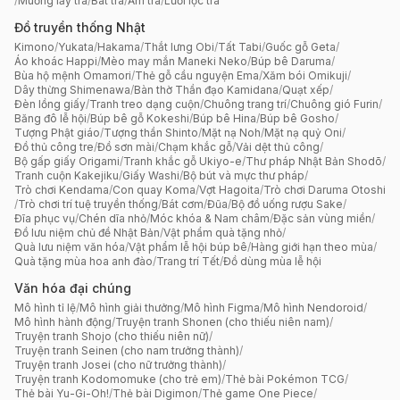
/
Muỗng lấy trà
/
Bát trà
/
Ấm trà
/
Lưới lọc trà
Đồ truyền thống Nhật
Kimono
/
Yukata
/
Hakama
/
Thắt lưng Obi
/
Tất Tabi
/
Guốc gỗ Geta
/
Áo khoác Happi
/
Mèo may mắn Maneki Neko
/
Búp bê Daruma
/
Bùa hộ mệnh Omamori
/
Thẻ gỗ cầu nguyện Ema
/
Xăm bói Omikuji
/
Dây thừng Shimenawa
/
Bàn thờ Thần đạo Kamidana
/
Quạt xếp
/
Đèn lồng giấy
/
Tranh treo dạng cuộn
/
Chuông trang trí
/
Chuông gió Furin
/
Băng đô lễ hội
/
Búp bê gỗ Kokeshi
/
Búp bê Hina
/
Búp bê Gosho
/
Tượng Phật giáo
/
Tượng thần Shinto
/
Mặt nạ Noh
/
Mặt nạ quỷ Oni
/
Đồ thủ công tre
/
Đồ sơn mài
/
Chạm khắc gỗ
/
Vải dệt thủ công
/
Bộ gấp giấy Origami
/
Tranh khắc gỗ Ukiyo-e
/
Thư pháp Nhật Bản Shodō
/
Tranh cuộn Kakejiku
/
Giấy Washi
/
Bộ bút và mực thư pháp
/
Trò chơi Kendama
/
Con quay Koma
/
Vợt Hagoita
/
Trò chơi Daruma Otoshi
/
Trò chơi trí tuệ truyền thống
/
Bát cơm
/
Đũa
/
Bộ đồ uống rượu Sake
/
Đĩa phục vụ
/
Chén dĩa nhỏ
/
Móc khóa & Nam châm
/
Đặc sản vùng miền
/
Đồ lưu niệm chủ đề Nhật Bản
/
Vật phẩm quà tặng nhỏ
/
Quà lưu niệm văn hóa
/
Vật phẩm lễ hội búp bê
/
Hàng giới hạn theo mùa
/
Quà tặng mùa hoa anh đào
/
Trang trí Tết
/
Đồ dùng mùa lễ hội
Văn hóa đại chúng
Mô hình tỉ lệ
/
Mô hình giải thưởng
/
Mô hình Figma
/
Mô hình Nendoroid
/
Mô hình hành động
/
Truyện tranh Shonen (cho thiếu niên nam)
/
Truyện tranh Shojo (cho thiếu niên nữ)
/
Truyện tranh Seinen (cho nam trưởng thành)
/
Truyện tranh Josei (cho nữ trưởng thành)
/
Truyện tranh Kodomomuke (cho trẻ em)
/
Thẻ bài Pokémon TCG
/
Thẻ bài Yu-Gi-Oh!
/
Thẻ bài Digimon
/
Thẻ game One Piece
/