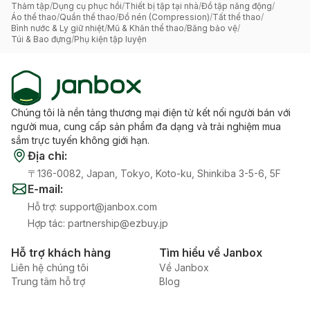
Thảm tập
/
Dụng cụ phục hồi
/
Thiết bị tập tại nhà
/
Đồ tập năng động
/
Áo thể thao
/
Quần thể thao
/
Đồ nén (Compression)
/
Tất thể thao
/
Bình nước & Ly giữ nhiệt
/
Mũ & Khăn thể thao
/
Băng bảo vệ
/
Túi & Bao đựng
/
Phụ kiện tập luyện
Chúng tôi là nền tảng thương mại điện tử kết nối người bán với
người mua, cung cấp sản phẩm đa dạng và trải nghiệm mua
sắm trực tuyến không giới hạn.
Địa chỉ
:
〒136-0082, Japan, Tokyo, Koto-ku, Shinkiba 3-5-6, 5F
E-mail
:
Hỗ trợ
:
support@janbox.com
Hợp tác
:
partnership@ezbuy.jp
Hỗ trợ khách hàng
Tìm hiểu về Janbox
Liên hệ chúng tôi
Về Janbox
Trung tâm hỗ trợ
Blog