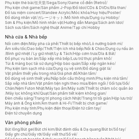
Phụ kiện thẻ bài
/
任天堂
/
Sega
/
Sony
/
Game cổ điển (Retro)
/
Phụ kiện chơi game
/
Sản phẩm J-Pop
/
Đồ Idol
/
CDs & DVDs
/
Đĩa than
/
Đồ lưu niệm concert
/
Standee Acrylic
/
Móc khóa
/
Huy hiệu
/
Poster
/
Đồ dùng nhân vật
/
ガレージキット
/
Mô hình nhựa
/
Dụng cụ Hobby
/
Sơn & Phụ kiện
/
Mô hình nhân vật
/
Hướng dẫn Manga
/
Sách ảnh Idol
/
Sách sưu tầm
/
Sách nghệ thuật Anime
/
Tạp chí Hobby
Nhà cửa & Nhà bếp
Nồi cơm điện
/
Máy pha cà phê
/
Thiết bị bếp nhỏ
/
Lò nướng bánh mì
/
Ấm siêu tốc
/
Dao bếp
/
Thớt
/
Tiện ích nhà bếp
/
Nồi & Chảo
/
Dụng cụ nấu ăn
/
Bình giữ nhiệt / Ly giữ nhiệt
/
Ly & Tách
/
Hộp cơm trưa
/
Dĩa & Bát
/
Đồ phục vụ bàn ăn
/
Sắp xếp nhà bếp
/
Lưu trữ thực phẩm khô
/
Túi & màng bọc tái sử dụng
/
Hộp bảo quản
/
Sắp xếp ngăn kéo
/
Phụ kiện làm sạch nhà cửa
/
Dụng cụ vệ sinh
/
Đồ dùng giặt là
/
Vật phẩm thiết yếu trong nhà
/
Giá phơi đồ
/
Khăn tắm
/
Đồ dùng vệ sinh thiết yếu
/
Nắp bồn cầu thông minh
/
Phụ kiện nhà tắm
/
Sắp xếp nhà tắm
/
Vật phẩm tiện nghi theo mùa
/
Đệm ngồi / Gối tựa
/
Gối
/
Chăn
/
Nệm Futon Nhật
/
Máy tạo ẩm
/
Máy sưởi
/
Thiết bị chăm sóc quần áo
/
Máy lọc không khí
/
Quạt
/
Sản phẩm tiết kiệm không gian
/
Đèn chiếu sáng
/
Trang trí phong cách Nhật
/
Trang trí tối giản
/
Hộp lưu trữ
/
Máy ảnh & Ống kính
/
Âm thanh & Hi-Fi
/
Thiết bị chơi game
/
Phụ kiện máy tính
/
Phụ kiện điện thoại
/
Điện tử cầm tay
/
Điện tử chuyên dụng
Văn phòng phẩm
Bút lông
/
Bút gel
/
Bút chì kim
/
Bút đánh dấu & Dạ quang
/
Bút bi
/
Sổ tay
/
Giấy ghi chú
/
Giấy rời
/
Giấy viết thư
/
Sổ vẽ
/