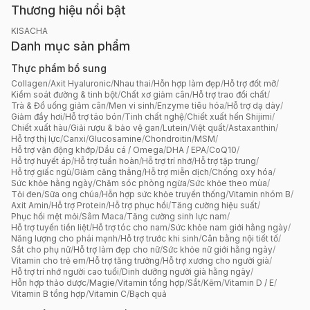
Thương hiệu nổi bật
KISACHA
Danh mục sản phẩm
Thực phẩm bổ sung
Collagen
/
Axit Hyaluronic
/
Nhau thai
/
Hỗn hợp làm đẹp
/
Hỗ trợ đốt mỡ
/
Kiểm soát đường & tinh bột
/
Chất xơ giảm cân
/
Hỗ trợ trao đổi chất
/
Trà & Đồ uống giảm cân
/
Men vi sinh
/
Enzyme tiêu hóa
/
Hỗ trợ dạ dày
/
Giảm đầy hơi
/
Hỗ trợ táo bón
/
Tinh chất nghệ
/
Chiết xuất hến Shijimi
/
Chiết xuất hàu
/
Giải rượu & bảo vệ gan
/
Lutein
/
Việt quất
/
Astaxanthin
/
Hỗ trợ thị lực
/
Canxi
/
Glucosamine
/
Chondroitin
/
MSM
/
Hỗ trợ vận động khớp
/
Dầu cá / Omega
/
DHA / EPA
/
CoQ10
/
Hỗ trợ huyết áp
/
Hỗ trợ tuần hoàn
/
Hỗ trợ trí nhớ
/
Hỗ trợ tập trung
/
Hỗ trợ giấc ngủ
/
Giảm căng thẳng
/
Hỗ trợ miễn dịch
/
Chống oxy hóa
/
Sức khỏe hằng ngày
/
Chăm sóc phòng ngừa
/
Sức khỏe theo mùa
/
Tỏi đen
/
Sữa ong chúa
/
Hỗn hợp sức khỏe truyền thống
/
Vitamin nhóm B
/
Axit Amin
/
Hỗ trợ Protein
/
Hỗ trợ phục hồi
/
Tăng cường hiệu suất
/
Phục hồi mệt mỏi
/
Sâm Maca
/
Tăng cường sinh lực nam
/
Hỗ trợ tuyến tiền liệt
/
Hỗ trợ tóc cho nam
/
Sức khỏe nam giới hằng ngày
/
Năng lượng cho phái mạnh
/
Hỗ trợ trước khi sinh
/
Cân bằng nội tiết tố
/
Sắt cho phụ nữ
/
Hỗ trợ làm đẹp cho nữ
/
Sức khỏe nữ giới hằng ngày
/
Vitamin cho trẻ em
/
Hỗ trợ tăng trưởng
/
Hỗ trợ xương cho người già
/
Hỗ trợ trí nhớ người cao tuổi
/
Dinh dưỡng người già hằng ngày
/
Hỗn hợp thảo dược
/
Magie
/
Vitamin tổng hợp
/
Sắt
/
Kẽm
/
Vitamin D / E
/
Vitamin B tổng hợp
/
Vitamin C
/
Bạch quả