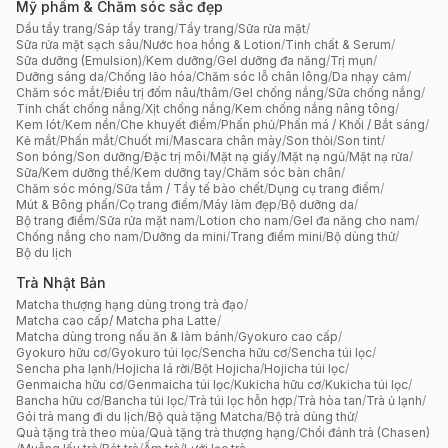
Mỹ phẩm & Chăm sóc sắc đẹp
Dầu tẩy trang
/
Sáp tẩy trang
/
Tẩy trang
/
Sữa rửa mặt
/
Sữa rửa mặt sạch sâu
/
Nước hoa hồng & Lotion
/
Tinh chất & Serum
/
Sữa dưỡng (Emulsion)
/
Kem dưỡng
/
Gel dưỡng đa năng
/
Trị mụn
/
Dưỡng sáng da
/
Chống lão hóa
/
Chăm sóc lỗ chân lông
/
Da nhạy cảm
/
Chăm sóc mắt
/
Điều trị đốm nâu/thâm
/
Gel chống nắng
/
Sữa chống nắng
/
Tinh chất chống nắng
/
Xịt chống nắng
/
Kem chống nắng nâng tông
/
Kem lót
/
Kem nền
/
Che khuyết điểm
/
Phấn phủ
/
Phấn má / Khối / Bắt sáng
/
Kẻ mắt
/
Phấn mắt
/
Chuốt mi
/
Mascara chân mày
/
Son thỏi
/
Son tint
/
Son bóng
/
Son dưỡng
/
Đặc trị môi
/
Mặt nạ giấy
/
Mặt nạ ngủ
/
Mặt nạ rửa
/
Sữa/Kem dưỡng thể
/
Kem dưỡng tay
/
Chăm sóc bàn chân
/
Chăm sóc móng
/
Sữa tắm / Tẩy tế bào chết
/
Dụng cụ trang điểm
/
Mút & Bông phấn
/
Cọ trang điểm
/
Máy làm đẹp
/
Bộ dưỡng da
/
Bộ trang điểm
/
Sữa rửa mặt nam
/
Lotion cho nam
/
Gel đa năng cho nam
/
Chống nắng cho nam
/
Dưỡng da mini
/
Trang điểm mini
/
Bộ dùng thử
/
Bộ du lịch
Trà Nhật Bản
Matcha thượng hạng dùng trong trà đạo
/
Matcha cao cấp/ Matcha pha Latte
/
Matcha dùng trong nấu ăn & làm bánh
/
Gyokuro cao cấp
/
Gyokuro hữu cơ
/
Gyokuro túi lọc
/
Sencha hữu cơ
/
Sencha túi lọc
/
Sencha pha lạnh
/
Hojicha lá rời
/
Bột Hojicha
/
Hojicha túi lọc
/
Genmaicha hữu cơ
/
Genmaicha túi lọc
/
Kukicha hữu cơ
/
Kukicha túi lọc
/
Bancha hữu cơ
/
Bancha túi lọc
/
Trà túi lọc hỗn hợp
/
Trà hòa tan
/
Trà ủ lạnh
/
Gói trà mang đi du lịch
/
Bộ quà tặng Matcha
/
Bộ trà dùng thử
/
Quà tặng trà theo mùa
/
Quà tặng trà thượng hạng
/
Chổi đánh trà (Chasen)