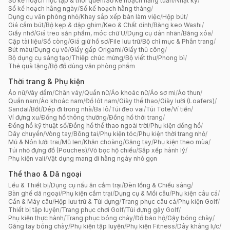
Sổ kế hoạch học tập & thói quen
/
Sổ kế hoạch hằng tuần
/
Nhật ký
/
Sổ kế hoạch hằng ngày
/
Sổ kế hoạch hằng tháng
/
Dụng cụ văn phòng nhỏ
/
Khay sắp xếp bàn làm việc
/
Hộp bút
/
Giá cắm bút
/
Bộ kẹp & dập ghim
/
Keo & Chất dính
/
Băng keo Washi
/
Giấy nhớ
/
Giá treo sản phẩm, móc chữ U
/
Dụng cụ dán nhãn
/
Băng xóa
/
Cặp tài liệu
/
Sổ còng
/
Giá giữ hồ sơ
/
File lưu trữ
/
Bộ chỉ mục & Phân trang
/
Bút màu
/
Dụng cụ vẽ
/
Giấy gấp Origami
/
Giấy thủ công
/
Bộ dụng cụ sáng tạo
/
Thiệp chúc mừng
/
Bộ viết thư
/
Phong bì
/
Thẻ quà tặng
/
Bộ đồ dùng văn phòng phẩm
Thời trang & Phụ kiện
Áo nữ
/
Váy đầm
/
Chân váy
/
Quần nữ
/
Áo khoác nữ
/
Áo sơ mi
/
Áo thun
/
Quần nam
/
Áo khoác nam
/
Đồ lót nam
/
Giày thể thao
/
Giày lười (Loafers)
/
Sandal
/
Bốt
/
Dép đi trong nhà
/
Ba lô
/
Túi đeo vai
/
Túi Tote
/
Ví tiền
/
Ví đựng xu
/
Đồng hồ thông thường
/
Đồng hồ thời trang
/
Đồng hồ kỹ thuật số
/
Đồng hồ thể thao ngoài trời
/
Phụ kiện đồng hồ
/
Dây chuyền
/
Vòng tay
/
Bông tai
/
Phụ kiện tóc
/
Phụ kiện thời trang nhỏ
/
Mũ & Nón lưỡi trai
/
Mũ len
/
Khăn choàng
/
Găng tay
/
Phụ kiện theo mùa
/
Túi nhỏ đựng đồ (Pouches)
/
Vỏ bọc hộ chiếu
/
Sắp xếp hành lý
/
Phụ kiện vali
/
Vật dụng mang đi hằng ngày nhỏ gọn
Thể thao & Dã ngoại
Lều & Thiết bị
/
Dụng cụ nấu ăn cắm trại
/
Đèn lồng & Chiếu sáng
/
Bàn ghế dã ngoại
/
Phụ kiện cắm trại
/
Dụng cụ & Mồi câu
/
Phụ kiện câu cá
/
Cần & Máy câu
/
Hộp lưu trữ & Túi đựng
/
Trang phục câu cá
/
Phụ kiện Golf
/
Thiết bị tập luyện
/
Trang phục chơi Golf
/
Túi đựng gậy Golf
/
Phụ kiện thực hành
/
Trang phục bóng chày
/
Đồ bảo hộ
/
Gậy bóng chày
/
Găng tay bóng chày
/
Phụ kiện tập luyện
/
Phụ kiện Fitness
/
Dây kháng lực
/