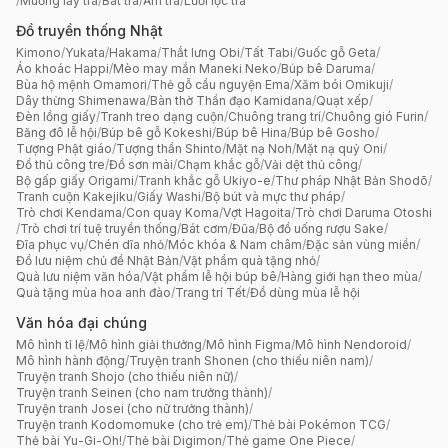
/
Muỗng lấy trà
/
Bát trà
/
Ấm trà
/
Lưới lọc trà
Đồ truyền thống Nhật
Kimono
/
Yukata
/
Hakama
/
Thắt lưng Obi
/
Tất Tabi
/
Guốc gỗ Geta
/
Áo khoác Happi
/
Mèo may mắn Maneki Neko
/
Búp bê Daruma
/
Bùa hộ mệnh Omamori
/
Thẻ gỗ cầu nguyện Ema
/
Xăm bói Omikuji
/
Dây thừng Shimenawa
/
Bàn thờ Thần đạo Kamidana
/
Quạt xếp
/
Đèn lồng giấy
/
Tranh treo dạng cuộn
/
Chuông trang trí
/
Chuông gió Furin
/
Băng đô lễ hội
/
Búp bê gỗ Kokeshi
/
Búp bê Hina
/
Búp bê Gosho
/
Tượng Phật giáo
/
Tượng thần Shinto
/
Mặt nạ Noh
/
Mặt nạ quỷ Oni
/
Đồ thủ công tre
/
Đồ sơn mài
/
Chạm khắc gỗ
/
Vải dệt thủ công
/
Bộ gấp giấy Origami
/
Tranh khắc gỗ Ukiyo-e
/
Thư pháp Nhật Bản Shodō
/
Tranh cuộn Kakejiku
/
Giấy Washi
/
Bộ bút và mực thư pháp
/
Trò chơi Kendama
/
Con quay Koma
/
Vợt Hagoita
/
Trò chơi Daruma Otoshi
/
Trò chơi trí tuệ truyền thống
/
Bát cơm
/
Đũa
/
Bộ đồ uống rượu Sake
/
Đĩa phục vụ
/
Chén dĩa nhỏ
/
Móc khóa & Nam châm
/
Đặc sản vùng miền
/
Đồ lưu niệm chủ đề Nhật Bản
/
Vật phẩm quà tặng nhỏ
/
Quà lưu niệm văn hóa
/
Vật phẩm lễ hội búp bê
/
Hàng giới hạn theo mùa
/
Quà tặng mùa hoa anh đào
/
Trang trí Tết
/
Đồ dùng mùa lễ hội
Văn hóa đại chúng
Mô hình tỉ lệ
/
Mô hình giải thưởng
/
Mô hình Figma
/
Mô hình Nendoroid
/
Mô hình hành động
/
Truyện tranh Shonen (cho thiếu niên nam)
/
Truyện tranh Shojo (cho thiếu niên nữ)
/
Truyện tranh Seinen (cho nam trưởng thành)
/
Truyện tranh Josei (cho nữ trưởng thành)
/
Truyện tranh Kodomomuke (cho trẻ em)
/
Thẻ bài Pokémon TCG
/
Thẻ bài Yu-Gi-Oh!
/
Thẻ bài Digimon
/
Thẻ game One Piece
/