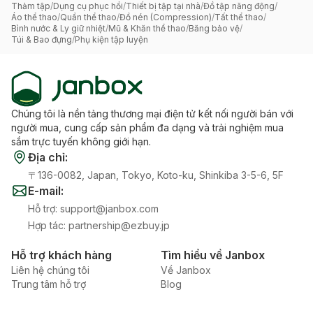
Thảm tập
/
Dụng cụ phục hồi
/
Thiết bị tập tại nhà
/
Đồ tập năng động
/
Áo thể thao
/
Quần thể thao
/
Đồ nén (Compression)
/
Tất thể thao
/
Bình nước & Ly giữ nhiệt
/
Mũ & Khăn thể thao
/
Băng bảo vệ
/
Túi & Bao đựng
/
Phụ kiện tập luyện
Chúng tôi là nền tảng thương mại điện tử kết nối người bán với
người mua, cung cấp sản phẩm đa dạng và trải nghiệm mua
sắm trực tuyến không giới hạn.
Địa chỉ
:
〒136-0082, Japan, Tokyo, Koto-ku, Shinkiba 3-5-6, 5F
E-mail
:
Hỗ trợ
:
support@janbox.com
Hợp tác
:
partnership@ezbuy.jp
Hỗ trợ khách hàng
Tìm hiểu về Janbox
Liên hệ chúng tôi
Về Janbox
Trung tâm hỗ trợ
Blog