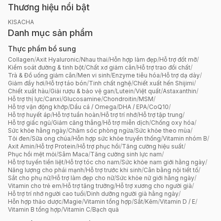
Thương hiệu nổi bật
KISACHA
Danh mục sản phẩm
Thực phẩm bổ sung
Collagen
/
Axit Hyaluronic
/
Nhau thai
/
Hỗn hợp làm đẹp
/
Hỗ trợ đốt mỡ
/
Kiểm soát đường & tinh bột
/
Chất xơ giảm cân
/
Hỗ trợ trao đổi chất
/
Trà & Đồ uống giảm cân
/
Men vi sinh
/
Enzyme tiêu hóa
/
Hỗ trợ dạ dày
/
Giảm đầy hơi
/
Hỗ trợ táo bón
/
Tinh chất nghệ
/
Chiết xuất hến Shijimi
/
Chiết xuất hàu
/
Giải rượu & bảo vệ gan
/
Lutein
/
Việt quất
/
Astaxanthin
/
Hỗ trợ thị lực
/
Canxi
/
Glucosamine
/
Chondroitin
/
MSM
/
Hỗ trợ vận động khớp
/
Dầu cá / Omega
/
DHA / EPA
/
CoQ10
/
Hỗ trợ huyết áp
/
Hỗ trợ tuần hoàn
/
Hỗ trợ trí nhớ
/
Hỗ trợ tập trung
/
Hỗ trợ giấc ngủ
/
Giảm căng thẳng
/
Hỗ trợ miễn dịch
/
Chống oxy hóa
/
Sức khỏe hằng ngày
/
Chăm sóc phòng ngừa
/
Sức khỏe theo mùa
/
Tỏi đen
/
Sữa ong chúa
/
Hỗn hợp sức khỏe truyền thống
/
Vitamin nhóm B
/
Axit Amin
/
Hỗ trợ Protein
/
Hỗ trợ phục hồi
/
Tăng cường hiệu suất
/
Phục hồi mệt mỏi
/
Sâm Maca
/
Tăng cường sinh lực nam
/
Hỗ trợ tuyến tiền liệt
/
Hỗ trợ tóc cho nam
/
Sức khỏe nam giới hằng ngày
/
Năng lượng cho phái mạnh
/
Hỗ trợ trước khi sinh
/
Cân bằng nội tiết tố
/
Sắt cho phụ nữ
/
Hỗ trợ làm đẹp cho nữ
/
Sức khỏe nữ giới hằng ngày
/
Vitamin cho trẻ em
/
Hỗ trợ tăng trưởng
/
Hỗ trợ xương cho người già
/
Hỗ trợ trí nhớ người cao tuổi
/
Dinh dưỡng người già hằng ngày
/
Hỗn hợp thảo dược
/
Magie
/
Vitamin tổng hợp
/
Sắt
/
Kẽm
/
Vitamin D / E
/
Vitamin B tổng hợp
/
Vitamin C
/
Bạch quả