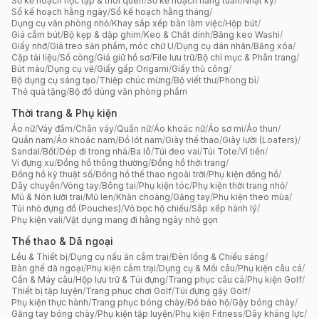
Sổ kế hoạch học tập & thói quen
/
Sổ kế hoạch hằng tuần
/
Nhật ký
/
Sổ kế hoạch hằng ngày
/
Sổ kế hoạch hằng tháng
/
Dụng cụ văn phòng nhỏ
/
Khay sắp xếp bàn làm việc
/
Hộp bút
/
Giá cắm bút
/
Bộ kẹp & dập ghim
/
Keo & Chất dính
/
Băng keo Washi
/
Giấy nhớ
/
Giá treo sản phẩm, móc chữ U
/
Dụng cụ dán nhãn
/
Băng xóa
/
Cặp tài liệu
/
Sổ còng
/
Giá giữ hồ sơ
/
File lưu trữ
/
Bộ chỉ mục & Phân trang
/
Bút màu
/
Dụng cụ vẽ
/
Giấy gấp Origami
/
Giấy thủ công
/
Bộ dụng cụ sáng tạo
/
Thiệp chúc mừng
/
Bộ viết thư
/
Phong bì
/
Thẻ quà tặng
/
Bộ đồ dùng văn phòng phẩm
Thời trang & Phụ kiện
Áo nữ
/
Váy đầm
/
Chân váy
/
Quần nữ
/
Áo khoác nữ
/
Áo sơ mi
/
Áo thun
/
Quần nam
/
Áo khoác nam
/
Đồ lót nam
/
Giày thể thao
/
Giày lười (Loafers)
/
Sandal
/
Bốt
/
Dép đi trong nhà
/
Ba lô
/
Túi đeo vai
/
Túi Tote
/
Ví tiền
/
Ví đựng xu
/
Đồng hồ thông thường
/
Đồng hồ thời trang
/
Đồng hồ kỹ thuật số
/
Đồng hồ thể thao ngoài trời
/
Phụ kiện đồng hồ
/
Dây chuyền
/
Vòng tay
/
Bông tai
/
Phụ kiện tóc
/
Phụ kiện thời trang nhỏ
/
Mũ & Nón lưỡi trai
/
Mũ len
/
Khăn choàng
/
Găng tay
/
Phụ kiện theo mùa
/
Túi nhỏ đựng đồ (Pouches)
/
Vỏ bọc hộ chiếu
/
Sắp xếp hành lý
/
Phụ kiện vali
/
Vật dụng mang đi hằng ngày nhỏ gọn
Thể thao & Dã ngoại
Lều & Thiết bị
/
Dụng cụ nấu ăn cắm trại
/
Đèn lồng & Chiếu sáng
/
Bàn ghế dã ngoại
/
Phụ kiện cắm trại
/
Dụng cụ & Mồi câu
/
Phụ kiện câu cá
/
Cần & Máy câu
/
Hộp lưu trữ & Túi đựng
/
Trang phục câu cá
/
Phụ kiện Golf
/
Thiết bị tập luyện
/
Trang phục chơi Golf
/
Túi đựng gậy Golf
/
Phụ kiện thực hành
/
Trang phục bóng chày
/
Đồ bảo hộ
/
Gậy bóng chày
/
Găng tay bóng chày
/
Phụ kiện tập luyện
/
Phụ kiện Fitness
/
Dây kháng lực
/