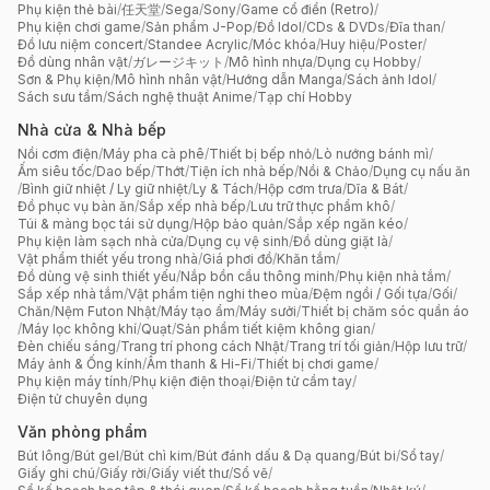
Phụ kiện thẻ bài
/
任天堂
/
Sega
/
Sony
/
Game cổ điển (Retro)
/
Phụ kiện chơi game
/
Sản phẩm J-Pop
/
Đồ Idol
/
CDs & DVDs
/
Đĩa than
/
Đồ lưu niệm concert
/
Standee Acrylic
/
Móc khóa
/
Huy hiệu
/
Poster
/
Đồ dùng nhân vật
/
ガレージキット
/
Mô hình nhựa
/
Dụng cụ Hobby
/
Sơn & Phụ kiện
/
Mô hình nhân vật
/
Hướng dẫn Manga
/
Sách ảnh Idol
/
Sách sưu tầm
/
Sách nghệ thuật Anime
/
Tạp chí Hobby
Nhà cửa & Nhà bếp
Nồi cơm điện
/
Máy pha cà phê
/
Thiết bị bếp nhỏ
/
Lò nướng bánh mì
/
Ấm siêu tốc
/
Dao bếp
/
Thớt
/
Tiện ích nhà bếp
/
Nồi & Chảo
/
Dụng cụ nấu ăn
/
Bình giữ nhiệt / Ly giữ nhiệt
/
Ly & Tách
/
Hộp cơm trưa
/
Dĩa & Bát
/
Đồ phục vụ bàn ăn
/
Sắp xếp nhà bếp
/
Lưu trữ thực phẩm khô
/
Túi & màng bọc tái sử dụng
/
Hộp bảo quản
/
Sắp xếp ngăn kéo
/
Phụ kiện làm sạch nhà cửa
/
Dụng cụ vệ sinh
/
Đồ dùng giặt là
/
Vật phẩm thiết yếu trong nhà
/
Giá phơi đồ
/
Khăn tắm
/
Đồ dùng vệ sinh thiết yếu
/
Nắp bồn cầu thông minh
/
Phụ kiện nhà tắm
/
Sắp xếp nhà tắm
/
Vật phẩm tiện nghi theo mùa
/
Đệm ngồi / Gối tựa
/
Gối
/
Chăn
/
Nệm Futon Nhật
/
Máy tạo ẩm
/
Máy sưởi
/
Thiết bị chăm sóc quần áo
/
Máy lọc không khí
/
Quạt
/
Sản phẩm tiết kiệm không gian
/
Đèn chiếu sáng
/
Trang trí phong cách Nhật
/
Trang trí tối giản
/
Hộp lưu trữ
/
Máy ảnh & Ống kính
/
Âm thanh & Hi-Fi
/
Thiết bị chơi game
/
Phụ kiện máy tính
/
Phụ kiện điện thoại
/
Điện tử cầm tay
/
Điện tử chuyên dụng
Văn phòng phẩm
Bút lông
/
Bút gel
/
Bút chì kim
/
Bút đánh dấu & Dạ quang
/
Bút bi
/
Sổ tay
/
Giấy ghi chú
/
Giấy rời
/
Giấy viết thư
/
Sổ vẽ
/