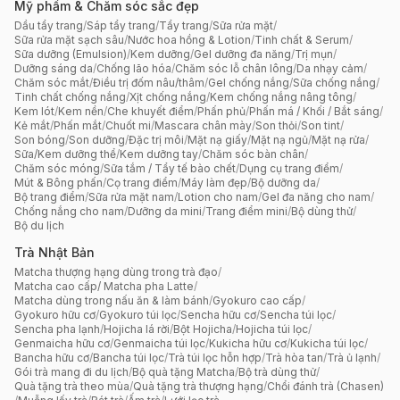
Mỹ phẩm & Chăm sóc sắc đẹp
Dầu tẩy trang
/
Sáp tẩy trang
/
Tẩy trang
/
Sữa rửa mặt
/
Sữa rửa mặt sạch sâu
/
Nước hoa hồng & Lotion
/
Tinh chất & Serum
/
Sữa dưỡng (Emulsion)
/
Kem dưỡng
/
Gel dưỡng đa năng
/
Trị mụn
/
Dưỡng sáng da
/
Chống lão hóa
/
Chăm sóc lỗ chân lông
/
Da nhạy cảm
/
Chăm sóc mắt
/
Điều trị đốm nâu/thâm
/
Gel chống nắng
/
Sữa chống nắng
/
Tinh chất chống nắng
/
Xịt chống nắng
/
Kem chống nắng nâng tông
/
Kem lót
/
Kem nền
/
Che khuyết điểm
/
Phấn phủ
/
Phấn má / Khối / Bắt sáng
/
Kẻ mắt
/
Phấn mắt
/
Chuốt mi
/
Mascara chân mày
/
Son thỏi
/
Son tint
/
Son bóng
/
Son dưỡng
/
Đặc trị môi
/
Mặt nạ giấy
/
Mặt nạ ngủ
/
Mặt nạ rửa
/
Sữa/Kem dưỡng thể
/
Kem dưỡng tay
/
Chăm sóc bàn chân
/
Chăm sóc móng
/
Sữa tắm / Tẩy tế bào chết
/
Dụng cụ trang điểm
/
Mút & Bông phấn
/
Cọ trang điểm
/
Máy làm đẹp
/
Bộ dưỡng da
/
Bộ trang điểm
/
Sữa rửa mặt nam
/
Lotion cho nam
/
Gel đa năng cho nam
/
Chống nắng cho nam
/
Dưỡng da mini
/
Trang điểm mini
/
Bộ dùng thử
/
Bộ du lịch
Trà Nhật Bản
Matcha thượng hạng dùng trong trà đạo
/
Matcha cao cấp/ Matcha pha Latte
/
Matcha dùng trong nấu ăn & làm bánh
/
Gyokuro cao cấp
/
Gyokuro hữu cơ
/
Gyokuro túi lọc
/
Sencha hữu cơ
/
Sencha túi lọc
/
Sencha pha lạnh
/
Hojicha lá rời
/
Bột Hojicha
/
Hojicha túi lọc
/
Genmaicha hữu cơ
/
Genmaicha túi lọc
/
Kukicha hữu cơ
/
Kukicha túi lọc
/
Bancha hữu cơ
/
Bancha túi lọc
/
Trà túi lọc hỗn hợp
/
Trà hòa tan
/
Trà ủ lạnh
/
Gói trà mang đi du lịch
/
Bộ quà tặng Matcha
/
Bộ trà dùng thử
/
Quà tặng trà theo mùa
/
Quà tặng trà thượng hạng
/
Chổi đánh trà (Chasen)