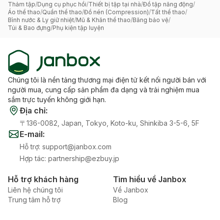
Thảm tập
/
Dụng cụ phục hồi
/
Thiết bị tập tại nhà
/
Đồ tập năng động
/
Áo thể thao
/
Quần thể thao
/
Đồ nén (Compression)
/
Tất thể thao
/
Bình nước & Ly giữ nhiệt
/
Mũ & Khăn thể thao
/
Băng bảo vệ
/
Túi & Bao đựng
/
Phụ kiện tập luyện
Chúng tôi là nền tảng thương mại điện tử kết nối người bán với
người mua, cung cấp sản phẩm đa dạng và trải nghiệm mua
sắm trực tuyến không giới hạn.
Địa chỉ
:
〒136-0082, Japan, Tokyo, Koto-ku, Shinkiba 3-5-6, 5F
E-mail
:
Hỗ trợ
:
support@janbox.com
Hợp tác
:
partnership@ezbuy.jp
Hỗ trợ khách hàng
Tìm hiểu về Janbox
Liên hệ chúng tôi
Về Janbox
Trung tâm hỗ trợ
Blog