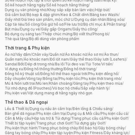
Sổ kế hoạch học tập & thói quen
/
Sổ kế hoạch hằng tuần
/
Nhật ký
/
Sổ kế hoạch hằng ngày
/
Sổ kế hoạch hằng tháng
/
Dụng cụ văn phòng nhỏ
/
Khay sắp xếp bàn làm việc
/
Hộp bút
/
Giá cắm bút
/
Bộ kẹp & dập ghim
/
Keo & Chất dính
/
Băng keo Washi
/
Giấy nhớ
/
Giá treo sản phẩm, móc chữ U
/
Dụng cụ dán nhãn
/
Băng xóa
/
Cặp tài liệu
/
Sổ còng
/
Giá giữ hồ sơ
/
File lưu trữ
/
Bộ chỉ mục & Phân trang
/
Bút màu
/
Dụng cụ vẽ
/
Giấy gấp Origami
/
Giấy thủ công
/
Bộ dụng cụ sáng tạo
/
Thiệp chúc mừng
/
Bộ viết thư
/
Phong bì
/
Thẻ quà tặng
/
Bộ đồ dùng văn phòng phẩm
Thời trang & Phụ kiện
Áo nữ
/
Váy đầm
/
Chân váy
/
Quần nữ
/
Áo khoác nữ
/
Áo sơ mi
/
Áo thun
/
Quần nam
/
Áo khoác nam
/
Đồ lót nam
/
Giày thể thao
/
Giày lười (Loafers)
/
Sandal
/
Bốt
/
Dép đi trong nhà
/
Ba lô
/
Túi đeo vai
/
Túi Tote
/
Ví tiền
/
Ví đựng xu
/
Đồng hồ thông thường
/
Đồng hồ thời trang
/
Đồng hồ kỹ thuật số
/
Đồng hồ thể thao ngoài trời
/
Phụ kiện đồng hồ
/
Dây chuyền
/
Vòng tay
/
Bông tai
/
Phụ kiện tóc
/
Phụ kiện thời trang nhỏ
/
Mũ & Nón lưỡi trai
/
Mũ len
/
Khăn choàng
/
Găng tay
/
Phụ kiện theo mùa
/
Túi nhỏ đựng đồ (Pouches)
/
Vỏ bọc hộ chiếu
/
Sắp xếp hành lý
/
Phụ kiện vali
/
Vật dụng mang đi hằng ngày nhỏ gọn
Thể thao & Dã ngoại
Lều & Thiết bị
/
Dụng cụ nấu ăn cắm trại
/
Đèn lồng & Chiếu sáng
/
Bàn ghế dã ngoại
/
Phụ kiện cắm trại
/
Dụng cụ & Mồi câu
/
Phụ kiện câu cá
/
Cần & Máy câu
/
Hộp lưu trữ & Túi đựng
/
Trang phục câu cá
/
Phụ kiện Golf
/
Thiết bị tập luyện
/
Trang phục chơi Golf
/
Túi đựng gậy Golf
/
Phụ kiện thực hành
/
Trang phục bóng chày
/
Đồ bảo hộ
/
Gậy bóng chày
/
Găng tay bóng chày
/
Phụ kiện tập luyện
/
Phụ kiện Fitness
/
Dây kháng lực
/