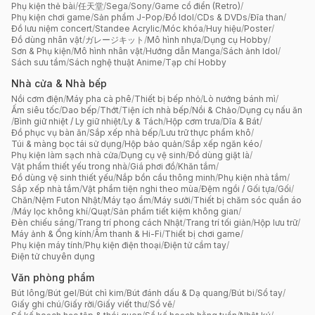
Phụ kiện thẻ bài
/
任天堂
/
Sega
/
Sony
/
Game cổ điển (Retro)
/
Phụ kiện chơi game
/
Sản phẩm J-Pop
/
Đồ Idol
/
CDs & DVDs
/
Đĩa than
/
Đồ lưu niệm concert
/
Standee Acrylic
/
Móc khóa
/
Huy hiệu
/
Poster
/
Đồ dùng nhân vật
/
ガレージキット
/
Mô hình nhựa
/
Dụng cụ Hobby
/
Sơn & Phụ kiện
/
Mô hình nhân vật
/
Hướng dẫn Manga
/
Sách ảnh Idol
/
Sách sưu tầm
/
Sách nghệ thuật Anime
/
Tạp chí Hobby
Nhà cửa & Nhà bếp
Nồi cơm điện
/
Máy pha cà phê
/
Thiết bị bếp nhỏ
/
Lò nướng bánh mì
/
Ấm siêu tốc
/
Dao bếp
/
Thớt
/
Tiện ích nhà bếp
/
Nồi & Chảo
/
Dụng cụ nấu ăn
/
Bình giữ nhiệt / Ly giữ nhiệt
/
Ly & Tách
/
Hộp cơm trưa
/
Dĩa & Bát
/
Đồ phục vụ bàn ăn
/
Sắp xếp nhà bếp
/
Lưu trữ thực phẩm khô
/
Túi & màng bọc tái sử dụng
/
Hộp bảo quản
/
Sắp xếp ngăn kéo
/
Phụ kiện làm sạch nhà cửa
/
Dụng cụ vệ sinh
/
Đồ dùng giặt là
/
Vật phẩm thiết yếu trong nhà
/
Giá phơi đồ
/
Khăn tắm
/
Đồ dùng vệ sinh thiết yếu
/
Nắp bồn cầu thông minh
/
Phụ kiện nhà tắm
/
Sắp xếp nhà tắm
/
Vật phẩm tiện nghi theo mùa
/
Đệm ngồi / Gối tựa
/
Gối
/
Chăn
/
Nệm Futon Nhật
/
Máy tạo ẩm
/
Máy sưởi
/
Thiết bị chăm sóc quần áo
/
Máy lọc không khí
/
Quạt
/
Sản phẩm tiết kiệm không gian
/
Đèn chiếu sáng
/
Trang trí phong cách Nhật
/
Trang trí tối giản
/
Hộp lưu trữ
/
Máy ảnh & Ống kính
/
Âm thanh & Hi-Fi
/
Thiết bị chơi game
/
Phụ kiện máy tính
/
Phụ kiện điện thoại
/
Điện tử cầm tay
/
Điện tử chuyên dụng
Văn phòng phẩm
Bút lông
/
Bút gel
/
Bút chì kim
/
Bút đánh dấu & Dạ quang
/
Bút bi
/
Sổ tay
/
Giấy ghi chú
/
Giấy rời
/
Giấy viết thư
/
Sổ vẽ
/