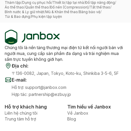
Thảm tập
/
Dụng cụ phục hồi
/
Thiết bị tập tại nhà
/
Đồ tập năng động
/
Áo thể thao
/
Quần thể thao
/
Đồ nén (Compression)
/
Tất thể thao
/
Bình nước & Ly giữ nhiệt
/
Mũ & Khăn thể thao
/
Băng bảo vệ
/
Túi & Bao đựng
/
Phụ kiện tập luyện
Chúng tôi là nền tảng thương mại điện tử kết nối người bán với
người mua, cung cấp sản phẩm đa dạng và trải nghiệm mua
sắm trực tuyến không giới hạn.
Địa chỉ
:
〒136-0082, Japan, Tokyo, Koto-ku, Shinkiba 3-5-6, 5F
E-mail
:
Hỗ trợ
:
support@janbox.com
Hợp tác
:
partnership@ezbuy.jp
Hỗ trợ khách hàng
Tìm hiểu về Janbox
Liên hệ chúng tôi
Về Janbox
Trung tâm hỗ trợ
Blog