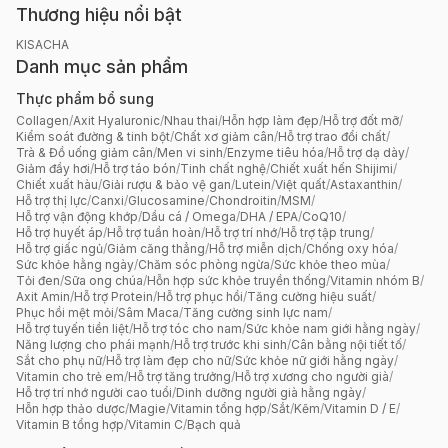
Thương hiệu nổi bật
KISACHA
Danh mục sản phẩm
Thực phẩm bổ sung
Collagen
/
Axit Hyaluronic
/
Nhau thai
/
Hỗn hợp làm đẹp
/
Hỗ trợ đốt mỡ
/
Kiểm soát đường & tinh bột
/
Chất xơ giảm cân
/
Hỗ trợ trao đổi chất
/
Trà & Đồ uống giảm cân
/
Men vi sinh
/
Enzyme tiêu hóa
/
Hỗ trợ dạ dày
/
Giảm đầy hơi
/
Hỗ trợ táo bón
/
Tinh chất nghệ
/
Chiết xuất hến Shijimi
/
Chiết xuất hàu
/
Giải rượu & bảo vệ gan
/
Lutein
/
Việt quất
/
Astaxanthin
/
Hỗ trợ thị lực
/
Canxi
/
Glucosamine
/
Chondroitin
/
MSM
/
Hỗ trợ vận động khớp
/
Dầu cá / Omega
/
DHA / EPA
/
CoQ10
/
Hỗ trợ huyết áp
/
Hỗ trợ tuần hoàn
/
Hỗ trợ trí nhớ
/
Hỗ trợ tập trung
/
Hỗ trợ giấc ngủ
/
Giảm căng thẳng
/
Hỗ trợ miễn dịch
/
Chống oxy hóa
/
Sức khỏe hằng ngày
/
Chăm sóc phòng ngừa
/
Sức khỏe theo mùa
/
Tỏi đen
/
Sữa ong chúa
/
Hỗn hợp sức khỏe truyền thống
/
Vitamin nhóm B
/
Axit Amin
/
Hỗ trợ Protein
/
Hỗ trợ phục hồi
/
Tăng cường hiệu suất
/
Phục hồi mệt mỏi
/
Sâm Maca
/
Tăng cường sinh lực nam
/
Hỗ trợ tuyến tiền liệt
/
Hỗ trợ tóc cho nam
/
Sức khỏe nam giới hằng ngày
/
Năng lượng cho phái mạnh
/
Hỗ trợ trước khi sinh
/
Cân bằng nội tiết tố
/
Sắt cho phụ nữ
/
Hỗ trợ làm đẹp cho nữ
/
Sức khỏe nữ giới hằng ngày
/
Vitamin cho trẻ em
/
Hỗ trợ tăng trưởng
/
Hỗ trợ xương cho người già
/
Hỗ trợ trí nhớ người cao tuổi
/
Dinh dưỡng người già hằng ngày
/
Hỗn hợp thảo dược
/
Magie
/
Vitamin tổng hợp
/
Sắt
/
Kẽm
/
Vitamin D / E
/
Vitamin B tổng hợp
/
Vitamin C
/
Bạch quả