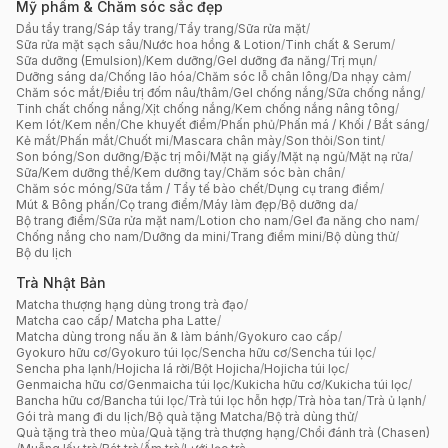
Mỹ phẩm & Chăm sóc sắc đẹp
Dầu tẩy trang
/
Sáp tẩy trang
/
Tẩy trang
/
Sữa rửa mặt
/
Sữa rửa mặt sạch sâu
/
Nước hoa hồng & Lotion
/
Tinh chất & Serum
/
Sữa dưỡng (Emulsion)
/
Kem dưỡng
/
Gel dưỡng đa năng
/
Trị mụn
/
Dưỡng sáng da
/
Chống lão hóa
/
Chăm sóc lỗ chân lông
/
Da nhạy cảm
/
Chăm sóc mắt
/
Điều trị đốm nâu/thâm
/
Gel chống nắng
/
Sữa chống nắng
/
Tinh chất chống nắng
/
Xịt chống nắng
/
Kem chống nắng nâng tông
/
Kem lót
/
Kem nền
/
Che khuyết điểm
/
Phấn phủ
/
Phấn má / Khối / Bắt sáng
/
Kẻ mắt
/
Phấn mắt
/
Chuốt mi
/
Mascara chân mày
/
Son thỏi
/
Son tint
/
Son bóng
/
Son dưỡng
/
Đặc trị môi
/
Mặt nạ giấy
/
Mặt nạ ngủ
/
Mặt nạ rửa
/
Sữa/Kem dưỡng thể
/
Kem dưỡng tay
/
Chăm sóc bàn chân
/
Chăm sóc móng
/
Sữa tắm / Tẩy tế bào chết
/
Dụng cụ trang điểm
/
Mút & Bông phấn
/
Cọ trang điểm
/
Máy làm đẹp
/
Bộ dưỡng da
/
Bộ trang điểm
/
Sữa rửa mặt nam
/
Lotion cho nam
/
Gel đa năng cho nam
/
Chống nắng cho nam
/
Dưỡng da mini
/
Trang điểm mini
/
Bộ dùng thử
/
Bộ du lịch
Trà Nhật Bản
Matcha thượng hạng dùng trong trà đạo
/
Matcha cao cấp/ Matcha pha Latte
/
Matcha dùng trong nấu ăn & làm bánh
/
Gyokuro cao cấp
/
Gyokuro hữu cơ
/
Gyokuro túi lọc
/
Sencha hữu cơ
/
Sencha túi lọc
/
Sencha pha lạnh
/
Hojicha lá rời
/
Bột Hojicha
/
Hojicha túi lọc
/
Genmaicha hữu cơ
/
Genmaicha túi lọc
/
Kukicha hữu cơ
/
Kukicha túi lọc
/
Bancha hữu cơ
/
Bancha túi lọc
/
Trà túi lọc hỗn hợp
/
Trà hòa tan
/
Trà ủ lạnh
/
Gói trà mang đi du lịch
/
Bộ quà tặng Matcha
/
Bộ trà dùng thử
/
Quà tặng trà theo mùa
/
Quà tặng trà thượng hạng
/
Chổi đánh trà (Chasen)