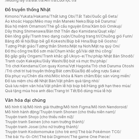
/
Muỗng lấy trà
/
Bát trà
/
Ấm trà
/
Lưới lọc trà
Đồ truyền thống Nhật
Kimono
/
Yukata
/
Hakama
/
Thắt lưng Obi
/
Tất Tabi
/
Guốc gỗ Geta
/
Áo khoác Happi
/
Mèo may mắn Maneki Neko
/
Búp bê Daruma
/
Bùa hộ mệnh Omamori
/
Thẻ gỗ cầu nguyện Ema
/
Xăm bói Omikuji
/
Dây thừng Shimenawa
/
Bàn thờ Thần đạo Kamidana
/
Quạt xếp
/
Đèn lồng giấy
/
Tranh treo dạng cuộn
/
Chuông trang trí
/
Chuông gió Furin
/
Băng đô lễ hội
/
Búp bê gỗ Kokeshi
/
Búp bê Hina
/
Búp bê Gosho
/
Tượng Phật giáo
/
Tượng thần Shinto
/
Mặt nạ Noh
/
Mặt nạ quỷ Oni
/
Đồ thủ công tre
/
Đồ sơn mài
/
Chạm khắc gỗ
/
Vải dệt thủ công
/
Bộ gấp giấy Origami
/
Tranh khắc gỗ Ukiyo-e
/
Thư pháp Nhật Bản Shodō
/
Tranh cuộn Kakejiku
/
Giấy Washi
/
Bộ bút và mực thư pháp
/
Trò chơi Kendama
/
Con quay Koma
/
Vợt Hagoita
/
Trò chơi Daruma Otoshi
/
Trò chơi trí tuệ truyền thống
/
Bát cơm
/
Đũa
/
Bộ đồ uống rượu Sake
/
Đĩa phục vụ
/
Chén dĩa nhỏ
/
Móc khóa & Nam châm
/
Đặc sản vùng miền
/
Đồ lưu niệm chủ đề Nhật Bản
/
Vật phẩm quà tặng nhỏ
/
Quà lưu niệm văn hóa
/
Vật phẩm lễ hội búp bê
/
Hàng giới hạn theo mùa
/
Quà tặng mùa hoa anh đào
/
Trang trí Tết
/
Đồ dùng mùa lễ hội
Văn hóa đại chúng
Mô hình tỉ lệ
/
Mô hình giải thưởng
/
Mô hình Figma
/
Mô hình Nendoroid
/
Mô hình hành động
/
Truyện tranh Shonen (cho thiếu niên nam)
/
Truyện tranh Shojo (cho thiếu niên nữ)
/
Truyện tranh Seinen (cho nam trưởng thành)
/
Truyện tranh Josei (cho nữ trưởng thành)
/
Truyện tranh Kodomomuke (cho trẻ em)
/
Thẻ bài Pokémon TCG
/
Thẻ bài Yu-Gi-Oh!
/
Thẻ bài Digimon
/
Thẻ game One Piece
/