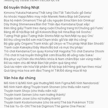
/
Muỗng lấy trà
/
Bát trà
/
Ấm trà
/
Lưới lọc trà
Đồ truyền thống Nhật
Kimono
/
Yukata
/
Hakama
/
Thắt lưng Obi
/
Tất Tabi
/
Guốc gỗ Geta
/
Áo khoác Happi
/
Mèo may mắn Maneki Neko
/
Búp bê Daruma
/
Bùa hộ mệnh Omamori
/
Thẻ gỗ cầu nguyện Ema
/
Xăm bói Omikuji
/
Dây thừng Shimenawa
/
Bàn thờ Thần đạo Kamidana
/
Quạt xếp
/
Đèn lồng giấy
/
Tranh treo dạng cuộn
/
Chuông trang trí
/
Chuông gió Furin
/
Băng đô lễ hội
/
Búp bê gỗ Kokeshi
/
Búp bê Hina
/
Búp bê Gosho
/
Tượng Phật giáo
/
Tượng thần Shinto
/
Mặt nạ Noh
/
Mặt nạ quỷ Oni
/
Đồ thủ công tre
/
Đồ sơn mài
/
Chạm khắc gỗ
/
Vải dệt thủ công
/
Bộ gấp giấy Origami
/
Tranh khắc gỗ Ukiyo-e
/
Thư pháp Nhật Bản Shodō
/
Tranh cuộn Kakejiku
/
Giấy Washi
/
Bộ bút và mực thư pháp
/
Trò chơi Kendama
/
Con quay Koma
/
Vợt Hagoita
/
Trò chơi Daruma Otoshi
/
Trò chơi trí tuệ truyền thống
/
Bát cơm
/
Đũa
/
Bộ đồ uống rượu Sake
/
Đĩa phục vụ
/
Chén dĩa nhỏ
/
Móc khóa & Nam châm
/
Đặc sản vùng miền
/
Đồ lưu niệm chủ đề Nhật Bản
/
Vật phẩm quà tặng nhỏ
/
Quà lưu niệm văn hóa
/
Vật phẩm lễ hội búp bê
/
Hàng giới hạn theo mùa
/
Quà tặng mùa hoa anh đào
/
Trang trí Tết
/
Đồ dùng mùa lễ hội
Văn hóa đại chúng
Mô hình tỉ lệ
/
Mô hình giải thưởng
/
Mô hình Figma
/
Mô hình Nendoroid
/
Mô hình hành động
/
Truyện tranh Shonen (cho thiếu niên nam)
/
Truyện tranh Shojo (cho thiếu niên nữ)
/
Truyện tranh Seinen (cho nam trưởng thành)
/
Truyện tranh Josei (cho nữ trưởng thành)
/
Truyện tranh Kodomomuke (cho trẻ em)
/
Thẻ bài Pokémon TCG
/
Thẻ bài Yu-Gi-Oh!
/
Thẻ bài Digimon
/
Thẻ game One Piece
/