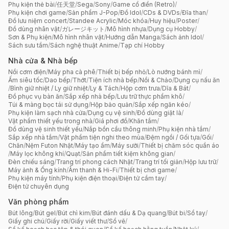
Phụ kiện thẻ bài
/
任天堂
/
Sega
/
Sony
/
Game cổ điển (Retro)
/
Phụ kiện chơi game
/
Sản phẩm J-Pop
/
Đồ Idol
/
CDs & DVDs
/
Đĩa than
/
Đồ lưu niệm concert
/
Standee Acrylic
/
Móc khóa
/
Huy hiệu
/
Poster
/
Đồ dùng nhân vật
/
ガレージキット
/
Mô hình nhựa
/
Dụng cụ Hobby
/
Sơn & Phụ kiện
/
Mô hình nhân vật
/
Hướng dẫn Manga
/
Sách ảnh Idol
/
Sách sưu tầm
/
Sách nghệ thuật Anime
/
Tạp chí Hobby
Nhà cửa & Nhà bếp
Nồi cơm điện
/
Máy pha cà phê
/
Thiết bị bếp nhỏ
/
Lò nướng bánh mì
/
Ấm siêu tốc
/
Dao bếp
/
Thớt
/
Tiện ích nhà bếp
/
Nồi & Chảo
/
Dụng cụ nấu ăn
/
Bình giữ nhiệt / Ly giữ nhiệt
/
Ly & Tách
/
Hộp cơm trưa
/
Dĩa & Bát
/
Đồ phục vụ bàn ăn
/
Sắp xếp nhà bếp
/
Lưu trữ thực phẩm khô
/
Túi & màng bọc tái sử dụng
/
Hộp bảo quản
/
Sắp xếp ngăn kéo
/
Phụ kiện làm sạch nhà cửa
/
Dụng cụ vệ sinh
/
Đồ dùng giặt là
/
Vật phẩm thiết yếu trong nhà
/
Giá phơi đồ
/
Khăn tắm
/
Đồ dùng vệ sinh thiết yếu
/
Nắp bồn cầu thông minh
/
Phụ kiện nhà tắm
/
Sắp xếp nhà tắm
/
Vật phẩm tiện nghi theo mùa
/
Đệm ngồi / Gối tựa
/
Gối
/
Chăn
/
Nệm Futon Nhật
/
Máy tạo ẩm
/
Máy sưởi
/
Thiết bị chăm sóc quần áo
/
Máy lọc không khí
/
Quạt
/
Sản phẩm tiết kiệm không gian
/
Đèn chiếu sáng
/
Trang trí phong cách Nhật
/
Trang trí tối giản
/
Hộp lưu trữ
/
Máy ảnh & Ống kính
/
Âm thanh & Hi-Fi
/
Thiết bị chơi game
/
Phụ kiện máy tính
/
Phụ kiện điện thoại
/
Điện tử cầm tay
/
Điện tử chuyên dụng
Văn phòng phẩm
Bút lông
/
Bút gel
/
Bút chì kim
/
Bút đánh dấu & Dạ quang
/
Bút bi
/
Sổ tay
/
Giấy ghi chú
/
Giấy rời
/
Giấy viết thư
/
Sổ vẽ
/