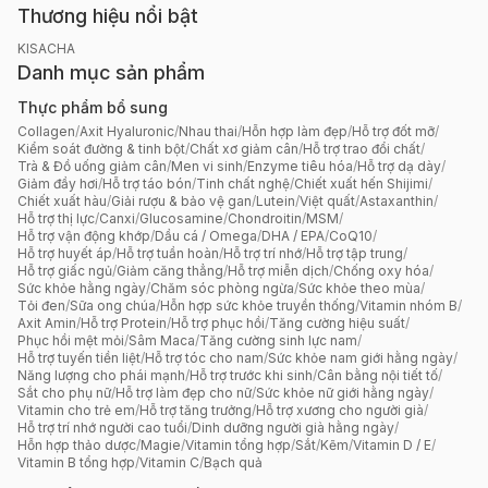
Thương hiệu nổi bật
KISACHA
Danh mục sản phẩm
Thực phẩm bổ sung
Collagen
/
Axit Hyaluronic
/
Nhau thai
/
Hỗn hợp làm đẹp
/
Hỗ trợ đốt mỡ
/
Kiểm soát đường & tinh bột
/
Chất xơ giảm cân
/
Hỗ trợ trao đổi chất
/
Trà & Đồ uống giảm cân
/
Men vi sinh
/
Enzyme tiêu hóa
/
Hỗ trợ dạ dày
/
Giảm đầy hơi
/
Hỗ trợ táo bón
/
Tinh chất nghệ
/
Chiết xuất hến Shijimi
/
Chiết xuất hàu
/
Giải rượu & bảo vệ gan
/
Lutein
/
Việt quất
/
Astaxanthin
/
Hỗ trợ thị lực
/
Canxi
/
Glucosamine
/
Chondroitin
/
MSM
/
Hỗ trợ vận động khớp
/
Dầu cá / Omega
/
DHA / EPA
/
CoQ10
/
Hỗ trợ huyết áp
/
Hỗ trợ tuần hoàn
/
Hỗ trợ trí nhớ
/
Hỗ trợ tập trung
/
Hỗ trợ giấc ngủ
/
Giảm căng thẳng
/
Hỗ trợ miễn dịch
/
Chống oxy hóa
/
Sức khỏe hằng ngày
/
Chăm sóc phòng ngừa
/
Sức khỏe theo mùa
/
Tỏi đen
/
Sữa ong chúa
/
Hỗn hợp sức khỏe truyền thống
/
Vitamin nhóm B
/
Axit Amin
/
Hỗ trợ Protein
/
Hỗ trợ phục hồi
/
Tăng cường hiệu suất
/
Phục hồi mệt mỏi
/
Sâm Maca
/
Tăng cường sinh lực nam
/
Hỗ trợ tuyến tiền liệt
/
Hỗ trợ tóc cho nam
/
Sức khỏe nam giới hằng ngày
/
Năng lượng cho phái mạnh
/
Hỗ trợ trước khi sinh
/
Cân bằng nội tiết tố
/
Sắt cho phụ nữ
/
Hỗ trợ làm đẹp cho nữ
/
Sức khỏe nữ giới hằng ngày
/
Vitamin cho trẻ em
/
Hỗ trợ tăng trưởng
/
Hỗ trợ xương cho người già
/
Hỗ trợ trí nhớ người cao tuổi
/
Dinh dưỡng người già hằng ngày
/
Hỗn hợp thảo dược
/
Magie
/
Vitamin tổng hợp
/
Sắt
/
Kẽm
/
Vitamin D / E
/
Vitamin B tổng hợp
/
Vitamin C
/
Bạch quả