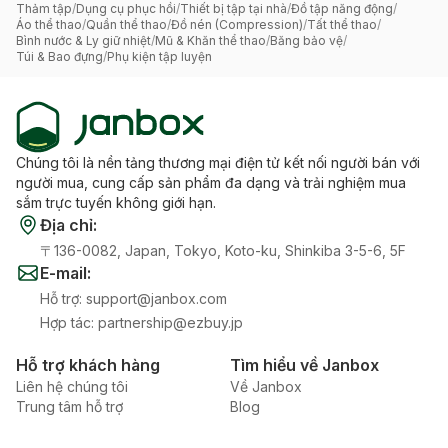
Thảm tập
/
Dụng cụ phục hồi
/
Thiết bị tập tại nhà
/
Đồ tập năng động
/
Áo thể thao
/
Quần thể thao
/
Đồ nén (Compression)
/
Tất thể thao
/
Bình nước & Ly giữ nhiệt
/
Mũ & Khăn thể thao
/
Băng bảo vệ
/
Túi & Bao đựng
/
Phụ kiện tập luyện
Chúng tôi là nền tảng thương mại điện tử kết nối người bán với
người mua, cung cấp sản phẩm đa dạng và trải nghiệm mua
sắm trực tuyến không giới hạn.
Địa chỉ
:
〒136-0082, Japan, Tokyo, Koto-ku, Shinkiba 3-5-6, 5F
E-mail
:
Hỗ trợ
:
support@janbox.com
Hợp tác
:
partnership@ezbuy.jp
Hỗ trợ khách hàng
Tìm hiểu về Janbox
Liên hệ chúng tôi
Về Janbox
Trung tâm hỗ trợ
Blog