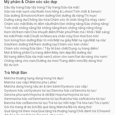
Mỹ phẩm & Chăm sóc sắc đẹp
Dầu tẩy trang
/
Sáp tẩy trang
/
Tẩy trang
/
Sữa rửa mặt
/
Sữa rửa mặt sạch sâu
/
Nước hoa hồng & Lotion
/
Tinh chất & Serum
/
Sữa dưỡng (Emulsion)
/
Kem dưỡng
/
Gel dưỡng đa năng
/
Trị mụn
/
Dưỡng sáng da
/
Chống lão hóa
/
Chăm sóc lỗ chân lông
/
Da nhạy cảm
/
Chăm sóc mắt
/
Điều trị đốm nâu/thâm
/
Gel chống nắng
/
Sữa chống nắng
/
Tinh chất chống nắng
/
Xịt chống nắng
/
Kem chống nắng nâng tông
/
Kem lót
/
Kem nền
/
Che khuyết điểm
/
Phấn phủ
/
Phấn má / Khối / Bắt sáng
/
Kẻ mắt
/
Phấn mắt
/
Chuốt mi
/
Mascara chân mày
/
Son thỏi
/
Son tint
/
Son bóng
/
Son dưỡng
/
Đặc trị môi
/
Mặt nạ giấy
/
Mặt nạ ngủ
/
Mặt nạ rửa
/
Sữa/Kem dưỡng thể
/
Kem dưỡng tay
/
Chăm sóc bàn chân
/
Chăm sóc móng
/
Sữa tắm / Tẩy tế bào chết
/
Dụng cụ trang điểm
/
Mút & Bông phấn
/
Cọ trang điểm
/
Máy làm đẹp
/
Bộ dưỡng da
/
Bộ trang điểm
/
Sữa rửa mặt nam
/
Lotion cho nam
/
Gel đa năng cho nam
/
Chống nắng cho nam
/
Dưỡng da mini
/
Trang điểm mini
/
Bộ dùng thử
/
Bộ du lịch
Trà Nhật Bản
Matcha thượng hạng dùng trong trà đạo
/
Matcha cao cấp/ Matcha pha Latte
/
Matcha dùng trong nấu ăn & làm bánh
/
Gyokuro cao cấp
/
Gyokuro hữu cơ
/
Gyokuro túi lọc
/
Sencha hữu cơ
/
Sencha túi lọc
/
Sencha pha lạnh
/
Hojicha lá rời
/
Bột Hojicha
/
Hojicha túi lọc
/
Genmaicha hữu cơ
/
Genmaicha túi lọc
/
Kukicha hữu cơ
/
Kukicha túi lọc
/
Bancha hữu cơ
/
Bancha túi lọc
/
Trà túi lọc hỗn hợp
/
Trà hòa tan
/
Trà ủ lạnh
/
Gói trà mang đi du lịch
/
Bộ quà tặng Matcha
/
Bộ trà dùng thử
/
Quà tặng trà theo mùa
/
Quà tặng trà thượng hạng
/
Chổi đánh trà (Chasen)