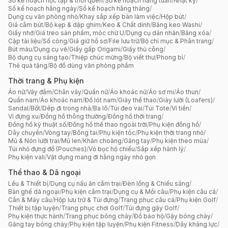
Sổ kế hoạch học tập & thói quen
/
Sổ kế hoạch hằng tuần
/
Nhật ký
/
Sổ kế hoạch hằng ngày
/
Sổ kế hoạch hằng tháng
/
Dụng cụ văn phòng nhỏ
/
Khay sắp xếp bàn làm việc
/
Hộp bút
/
Giá cắm bút
/
Bộ kẹp & dập ghim
/
Keo & Chất dính
/
Băng keo Washi
/
Giấy nhớ
/
Giá treo sản phẩm, móc chữ U
/
Dụng cụ dán nhãn
/
Băng xóa
/
Cặp tài liệu
/
Sổ còng
/
Giá giữ hồ sơ
/
File lưu trữ
/
Bộ chỉ mục & Phân trang
/
Bút màu
/
Dụng cụ vẽ
/
Giấy gấp Origami
/
Giấy thủ công
/
Bộ dụng cụ sáng tạo
/
Thiệp chúc mừng
/
Bộ viết thư
/
Phong bì
/
Thẻ quà tặng
/
Bộ đồ dùng văn phòng phẩm
Thời trang & Phụ kiện
Áo nữ
/
Váy đầm
/
Chân váy
/
Quần nữ
/
Áo khoác nữ
/
Áo sơ mi
/
Áo thun
/
Quần nam
/
Áo khoác nam
/
Đồ lót nam
/
Giày thể thao
/
Giày lười (Loafers)
/
Sandal
/
Bốt
/
Dép đi trong nhà
/
Ba lô
/
Túi đeo vai
/
Túi Tote
/
Ví tiền
/
Ví đựng xu
/
Đồng hồ thông thường
/
Đồng hồ thời trang
/
Đồng hồ kỹ thuật số
/
Đồng hồ thể thao ngoài trời
/
Phụ kiện đồng hồ
/
Dây chuyền
/
Vòng tay
/
Bông tai
/
Phụ kiện tóc
/
Phụ kiện thời trang nhỏ
/
Mũ & Nón lưỡi trai
/
Mũ len
/
Khăn choàng
/
Găng tay
/
Phụ kiện theo mùa
/
Túi nhỏ đựng đồ (Pouches)
/
Vỏ bọc hộ chiếu
/
Sắp xếp hành lý
/
Phụ kiện vali
/
Vật dụng mang đi hằng ngày nhỏ gọn
Thể thao & Dã ngoại
Lều & Thiết bị
/
Dụng cụ nấu ăn cắm trại
/
Đèn lồng & Chiếu sáng
/
Bàn ghế dã ngoại
/
Phụ kiện cắm trại
/
Dụng cụ & Mồi câu
/
Phụ kiện câu cá
/
Cần & Máy câu
/
Hộp lưu trữ & Túi đựng
/
Trang phục câu cá
/
Phụ kiện Golf
/
Thiết bị tập luyện
/
Trang phục chơi Golf
/
Túi đựng gậy Golf
/
Phụ kiện thực hành
/
Trang phục bóng chày
/
Đồ bảo hộ
/
Gậy bóng chày
/
Găng tay bóng chày
/
Phụ kiện tập luyện
/
Phụ kiện Fitness
/
Dây kháng lực
/