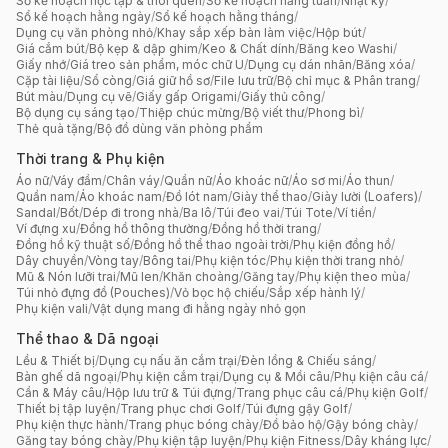
Sổ kế hoạch học tập & thói quen
/
Sổ kế hoạch hằng tuần
/
Nhật ký
/
Sổ kế hoạch hằng ngày
/
Sổ kế hoạch hằng tháng
/
Dụng cụ văn phòng nhỏ
/
Khay sắp xếp bàn làm việc
/
Hộp bút
/
Giá cắm bút
/
Bộ kẹp & dập ghim
/
Keo & Chất dính
/
Băng keo Washi
/
Giấy nhớ
/
Giá treo sản phẩm, móc chữ U
/
Dụng cụ dán nhãn
/
Băng xóa
/
Cặp tài liệu
/
Sổ còng
/
Giá giữ hồ sơ
/
File lưu trữ
/
Bộ chỉ mục & Phân trang
/
Bút màu
/
Dụng cụ vẽ
/
Giấy gấp Origami
/
Giấy thủ công
/
Bộ dụng cụ sáng tạo
/
Thiệp chúc mừng
/
Bộ viết thư
/
Phong bì
/
Thẻ quà tặng
/
Bộ đồ dùng văn phòng phẩm
Thời trang & Phụ kiện
Áo nữ
/
Váy đầm
/
Chân váy
/
Quần nữ
/
Áo khoác nữ
/
Áo sơ mi
/
Áo thun
/
Quần nam
/
Áo khoác nam
/
Đồ lót nam
/
Giày thể thao
/
Giày lười (Loafers)
/
Sandal
/
Bốt
/
Dép đi trong nhà
/
Ba lô
/
Túi đeo vai
/
Túi Tote
/
Ví tiền
/
Ví đựng xu
/
Đồng hồ thông thường
/
Đồng hồ thời trang
/
Đồng hồ kỹ thuật số
/
Đồng hồ thể thao ngoài trời
/
Phụ kiện đồng hồ
/
Dây chuyền
/
Vòng tay
/
Bông tai
/
Phụ kiện tóc
/
Phụ kiện thời trang nhỏ
/
Mũ & Nón lưỡi trai
/
Mũ len
/
Khăn choàng
/
Găng tay
/
Phụ kiện theo mùa
/
Túi nhỏ đựng đồ (Pouches)
/
Vỏ bọc hộ chiếu
/
Sắp xếp hành lý
/
Phụ kiện vali
/
Vật dụng mang đi hằng ngày nhỏ gọn
Thể thao & Dã ngoại
Lều & Thiết bị
/
Dụng cụ nấu ăn cắm trại
/
Đèn lồng & Chiếu sáng
/
Bàn ghế dã ngoại
/
Phụ kiện cắm trại
/
Dụng cụ & Mồi câu
/
Phụ kiện câu cá
/
Cần & Máy câu
/
Hộp lưu trữ & Túi đựng
/
Trang phục câu cá
/
Phụ kiện Golf
/
Thiết bị tập luyện
/
Trang phục chơi Golf
/
Túi đựng gậy Golf
/
Phụ kiện thực hành
/
Trang phục bóng chày
/
Đồ bảo hộ
/
Gậy bóng chày
/
Găng tay bóng chày
/
Phụ kiện tập luyện
/
Phụ kiện Fitness
/
Dây kháng lực
/