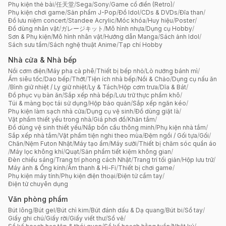
Phụ kiện thẻ bài
/
任天堂
/
Sega
/
Sony
/
Game cổ điển (Retro)
/
Phụ kiện chơi game
/
Sản phẩm J-Pop
/
Đồ Idol
/
CDs & DVDs
/
Đĩa than
/
Đồ lưu niệm concert
/
Standee Acrylic
/
Móc khóa
/
Huy hiệu
/
Poster
/
Đồ dùng nhân vật
/
ガレージキット
/
Mô hình nhựa
/
Dụng cụ Hobby
/
Sơn & Phụ kiện
/
Mô hình nhân vật
/
Hướng dẫn Manga
/
Sách ảnh Idol
/
Sách sưu tầm
/
Sách nghệ thuật Anime
/
Tạp chí Hobby
Nhà cửa & Nhà bếp
Nồi cơm điện
/
Máy pha cà phê
/
Thiết bị bếp nhỏ
/
Lò nướng bánh mì
/
Ấm siêu tốc
/
Dao bếp
/
Thớt
/
Tiện ích nhà bếp
/
Nồi & Chảo
/
Dụng cụ nấu ăn
/
Bình giữ nhiệt / Ly giữ nhiệt
/
Ly & Tách
/
Hộp cơm trưa
/
Dĩa & Bát
/
Đồ phục vụ bàn ăn
/
Sắp xếp nhà bếp
/
Lưu trữ thực phẩm khô
/
Túi & màng bọc tái sử dụng
/
Hộp bảo quản
/
Sắp xếp ngăn kéo
/
Phụ kiện làm sạch nhà cửa
/
Dụng cụ vệ sinh
/
Đồ dùng giặt là
/
Vật phẩm thiết yếu trong nhà
/
Giá phơi đồ
/
Khăn tắm
/
Đồ dùng vệ sinh thiết yếu
/
Nắp bồn cầu thông minh
/
Phụ kiện nhà tắm
/
Sắp xếp nhà tắm
/
Vật phẩm tiện nghi theo mùa
/
Đệm ngồi / Gối tựa
/
Gối
/
Chăn
/
Nệm Futon Nhật
/
Máy tạo ẩm
/
Máy sưởi
/
Thiết bị chăm sóc quần áo
/
Máy lọc không khí
/
Quạt
/
Sản phẩm tiết kiệm không gian
/
Đèn chiếu sáng
/
Trang trí phong cách Nhật
/
Trang trí tối giản
/
Hộp lưu trữ
/
Máy ảnh & Ống kính
/
Âm thanh & Hi-Fi
/
Thiết bị chơi game
/
Phụ kiện máy tính
/
Phụ kiện điện thoại
/
Điện tử cầm tay
/
Điện tử chuyên dụng
Văn phòng phẩm
Bút lông
/
Bút gel
/
Bút chì kim
/
Bút đánh dấu & Dạ quang
/
Bút bi
/
Sổ tay
/
Giấy ghi chú
/
Giấy rời
/
Giấy viết thư
/
Sổ vẽ
/