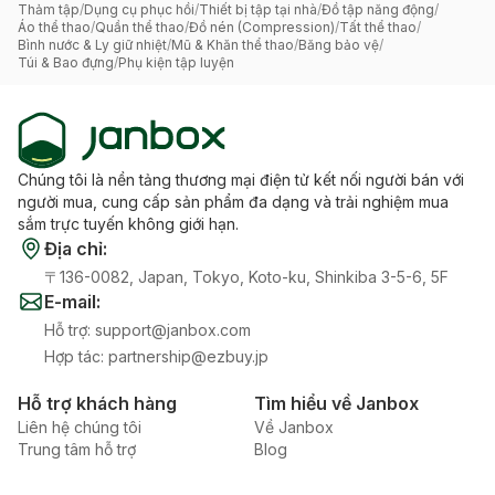
Thảm tập
/
Dụng cụ phục hồi
/
Thiết bị tập tại nhà
/
Đồ tập năng động
/
Áo thể thao
/
Quần thể thao
/
Đồ nén (Compression)
/
Tất thể thao
/
Bình nước & Ly giữ nhiệt
/
Mũ & Khăn thể thao
/
Băng bảo vệ
/
Túi & Bao đựng
/
Phụ kiện tập luyện
Chúng tôi là nền tảng thương mại điện tử kết nối người bán với
người mua, cung cấp sản phẩm đa dạng và trải nghiệm mua
sắm trực tuyến không giới hạn.
Địa chỉ
:
〒136-0082, Japan, Tokyo, Koto-ku, Shinkiba 3-5-6, 5F
E-mail
:
Hỗ trợ
:
support@janbox.com
Hợp tác
:
partnership@ezbuy.jp
Hỗ trợ khách hàng
Tìm hiểu về Janbox
Liên hệ chúng tôi
Về Janbox
Trung tâm hỗ trợ
Blog