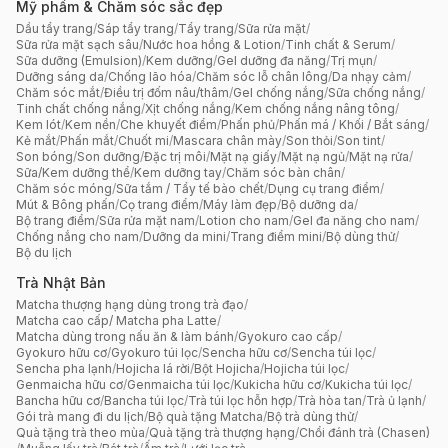
Mỹ phẩm & Chăm sóc sắc đẹp
Dầu tẩy trang
/
Sáp tẩy trang
/
Tẩy trang
/
Sữa rửa mặt
/
Sữa rửa mặt sạch sâu
/
Nước hoa hồng & Lotion
/
Tinh chất & Serum
/
Sữa dưỡng (Emulsion)
/
Kem dưỡng
/
Gel dưỡng đa năng
/
Trị mụn
/
Dưỡng sáng da
/
Chống lão hóa
/
Chăm sóc lỗ chân lông
/
Da nhạy cảm
/
Chăm sóc mắt
/
Điều trị đốm nâu/thâm
/
Gel chống nắng
/
Sữa chống nắng
/
Tinh chất chống nắng
/
Xịt chống nắng
/
Kem chống nắng nâng tông
/
Kem lót
/
Kem nền
/
Che khuyết điểm
/
Phấn phủ
/
Phấn má / Khối / Bắt sáng
/
Kẻ mắt
/
Phấn mắt
/
Chuốt mi
/
Mascara chân mày
/
Son thỏi
/
Son tint
/
Son bóng
/
Son dưỡng
/
Đặc trị môi
/
Mặt nạ giấy
/
Mặt nạ ngủ
/
Mặt nạ rửa
/
Sữa/Kem dưỡng thể
/
Kem dưỡng tay
/
Chăm sóc bàn chân
/
Chăm sóc móng
/
Sữa tắm / Tẩy tế bào chết
/
Dụng cụ trang điểm
/
Mút & Bông phấn
/
Cọ trang điểm
/
Máy làm đẹp
/
Bộ dưỡng da
/
Bộ trang điểm
/
Sữa rửa mặt nam
/
Lotion cho nam
/
Gel đa năng cho nam
/
Chống nắng cho nam
/
Dưỡng da mini
/
Trang điểm mini
/
Bộ dùng thử
/
Bộ du lịch
Trà Nhật Bản
Matcha thượng hạng dùng trong trà đạo
/
Matcha cao cấp/ Matcha pha Latte
/
Matcha dùng trong nấu ăn & làm bánh
/
Gyokuro cao cấp
/
Gyokuro hữu cơ
/
Gyokuro túi lọc
/
Sencha hữu cơ
/
Sencha túi lọc
/
Sencha pha lạnh
/
Hojicha lá rời
/
Bột Hojicha
/
Hojicha túi lọc
/
Genmaicha hữu cơ
/
Genmaicha túi lọc
/
Kukicha hữu cơ
/
Kukicha túi lọc
/
Bancha hữu cơ
/
Bancha túi lọc
/
Trà túi lọc hỗn hợp
/
Trà hòa tan
/
Trà ủ lạnh
/
Gói trà mang đi du lịch
/
Bộ quà tặng Matcha
/
Bộ trà dùng thử
/
Quà tặng trà theo mùa
/
Quà tặng trà thượng hạng
/
Chổi đánh trà (Chasen)