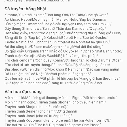
/
Muỗng lấy trà
/
Bát trà
/
Ấm trà
/
Lưới lọc trà
Đồ truyền thống Nhật
Kimono
/
Yukata
/
Hakama
/
Thắt lưng Obi
/
Tất Tabi
/
Guốc gỗ Geta
/
Áo khoác Happi
/
Mèo may mắn Maneki Neko
/
Búp bê Daruma
/
Bùa hộ mệnh Omamori
/
Thẻ gỗ cầu nguyện Ema
/
Xăm bói Omikuji
/
Dây thừng Shimenawa
/
Bàn thờ Thần đạo Kamidana
/
Quạt xếp
/
Đèn lồng giấy
/
Tranh treo dạng cuộn
/
Chuông trang trí
/
Chuông gió Furin
/
Băng đô lễ hội
/
Búp bê gỗ Kokeshi
/
Búp bê Hina
/
Búp bê Gosho
/
Tượng Phật giáo
/
Tượng thần Shinto
/
Mặt nạ Noh
/
Mặt nạ quỷ Oni
/
Đồ thủ công tre
/
Đồ sơn mài
/
Chạm khắc gỗ
/
Vải dệt thủ công
/
Bộ gấp giấy Origami
/
Tranh khắc gỗ Ukiyo-e
/
Thư pháp Nhật Bản Shodō
/
Tranh cuộn Kakejiku
/
Giấy Washi
/
Bộ bút và mực thư pháp
/
Trò chơi Kendama
/
Con quay Koma
/
Vợt Hagoita
/
Trò chơi Daruma Otoshi
/
Trò chơi trí tuệ truyền thống
/
Bát cơm
/
Đũa
/
Bộ đồ uống rượu Sake
/
Đĩa phục vụ
/
Chén dĩa nhỏ
/
Móc khóa & Nam châm
/
Đặc sản vùng miền
/
Đồ lưu niệm chủ đề Nhật Bản
/
Vật phẩm quà tặng nhỏ
/
Quà lưu niệm văn hóa
/
Vật phẩm lễ hội búp bê
/
Hàng giới hạn theo mùa
/
Quà tặng mùa hoa anh đào
/
Trang trí Tết
/
Đồ dùng mùa lễ hội
Văn hóa đại chúng
Mô hình tỉ lệ
/
Mô hình giải thưởng
/
Mô hình Figma
/
Mô hình Nendoroid
/
Mô hình hành động
/
Truyện tranh Shonen (cho thiếu niên nam)
/
Truyện tranh Shojo (cho thiếu niên nữ)
/
Truyện tranh Seinen (cho nam trưởng thành)
/
Truyện tranh Josei (cho nữ trưởng thành)
/
Truyện tranh Kodomomuke (cho trẻ em)
/
Thẻ bài Pokémon TCG
/
Thẻ bài Yu-Gi-Oh!
/
Thẻ bài Digimon
/
Thẻ game One Piece
/