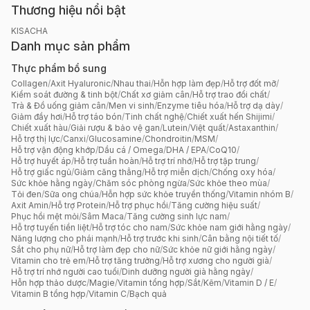
Thương hiệu nổi bật
KISACHA
Danh mục sản phẩm
Thực phẩm bổ sung
Collagen
/
Axit Hyaluronic
/
Nhau thai
/
Hỗn hợp làm đẹp
/
Hỗ trợ đốt mỡ
/
Kiểm soát đường & tinh bột
/
Chất xơ giảm cân
/
Hỗ trợ trao đổi chất
/
Trà & Đồ uống giảm cân
/
Men vi sinh
/
Enzyme tiêu hóa
/
Hỗ trợ dạ dày
/
Giảm đầy hơi
/
Hỗ trợ táo bón
/
Tinh chất nghệ
/
Chiết xuất hến Shijimi
/
Chiết xuất hàu
/
Giải rượu & bảo vệ gan
/
Lutein
/
Việt quất
/
Astaxanthin
/
Hỗ trợ thị lực
/
Canxi
/
Glucosamine
/
Chondroitin
/
MSM
/
Hỗ trợ vận động khớp
/
Dầu cá / Omega
/
DHA / EPA
/
CoQ10
/
Hỗ trợ huyết áp
/
Hỗ trợ tuần hoàn
/
Hỗ trợ trí nhớ
/
Hỗ trợ tập trung
/
Hỗ trợ giấc ngủ
/
Giảm căng thẳng
/
Hỗ trợ miễn dịch
/
Chống oxy hóa
/
Sức khỏe hằng ngày
/
Chăm sóc phòng ngừa
/
Sức khỏe theo mùa
/
Tỏi đen
/
Sữa ong chúa
/
Hỗn hợp sức khỏe truyền thống
/
Vitamin nhóm B
/
Axit Amin
/
Hỗ trợ Protein
/
Hỗ trợ phục hồi
/
Tăng cường hiệu suất
/
Phục hồi mệt mỏi
/
Sâm Maca
/
Tăng cường sinh lực nam
/
Hỗ trợ tuyến tiền liệt
/
Hỗ trợ tóc cho nam
/
Sức khỏe nam giới hằng ngày
/
Năng lượng cho phái mạnh
/
Hỗ trợ trước khi sinh
/
Cân bằng nội tiết tố
/
Sắt cho phụ nữ
/
Hỗ trợ làm đẹp cho nữ
/
Sức khỏe nữ giới hằng ngày
/
Vitamin cho trẻ em
/
Hỗ trợ tăng trưởng
/
Hỗ trợ xương cho người già
/
Hỗ trợ trí nhớ người cao tuổi
/
Dinh dưỡng người già hằng ngày
/
Hỗn hợp thảo dược
/
Magie
/
Vitamin tổng hợp
/
Sắt
/
Kẽm
/
Vitamin D / E
/
Vitamin B tổng hợp
/
Vitamin C
/
Bạch quả