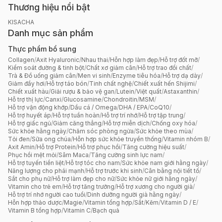
Thương hiệu nổi bật
KISACHA
Danh mục sản phẩm
Thực phẩm bổ sung
Collagen
/
Axit Hyaluronic
/
Nhau thai
/
Hỗn hợp làm đẹp
/
Hỗ trợ đốt mỡ
/
Kiểm soát đường & tinh bột
/
Chất xơ giảm cân
/
Hỗ trợ trao đổi chất
/
Trà & Đồ uống giảm cân
/
Men vi sinh
/
Enzyme tiêu hóa
/
Hỗ trợ dạ dày
/
Giảm đầy hơi
/
Hỗ trợ táo bón
/
Tinh chất nghệ
/
Chiết xuất hến Shijimi
/
Chiết xuất hàu
/
Giải rượu & bảo vệ gan
/
Lutein
/
Việt quất
/
Astaxanthin
/
Hỗ trợ thị lực
/
Canxi
/
Glucosamine
/
Chondroitin
/
MSM
/
Hỗ trợ vận động khớp
/
Dầu cá / Omega
/
DHA / EPA
/
CoQ10
/
Hỗ trợ huyết áp
/
Hỗ trợ tuần hoàn
/
Hỗ trợ trí nhớ
/
Hỗ trợ tập trung
/
Hỗ trợ giấc ngủ
/
Giảm căng thẳng
/
Hỗ trợ miễn dịch
/
Chống oxy hóa
/
Sức khỏe hằng ngày
/
Chăm sóc phòng ngừa
/
Sức khỏe theo mùa
/
Tỏi đen
/
Sữa ong chúa
/
Hỗn hợp sức khỏe truyền thống
/
Vitamin nhóm B
/
Axit Amin
/
Hỗ trợ Protein
/
Hỗ trợ phục hồi
/
Tăng cường hiệu suất
/
Phục hồi mệt mỏi
/
Sâm Maca
/
Tăng cường sinh lực nam
/
Hỗ trợ tuyến tiền liệt
/
Hỗ trợ tóc cho nam
/
Sức khỏe nam giới hằng ngày
/
Năng lượng cho phái mạnh
/
Hỗ trợ trước khi sinh
/
Cân bằng nội tiết tố
/
Sắt cho phụ nữ
/
Hỗ trợ làm đẹp cho nữ
/
Sức khỏe nữ giới hằng ngày
/
Vitamin cho trẻ em
/
Hỗ trợ tăng trưởng
/
Hỗ trợ xương cho người già
/
Hỗ trợ trí nhớ người cao tuổi
/
Dinh dưỡng người già hằng ngày
/
Hỗn hợp thảo dược
/
Magie
/
Vitamin tổng hợp
/
Sắt
/
Kẽm
/
Vitamin D / E
/
Vitamin B tổng hợp
/
Vitamin C
/
Bạch quả