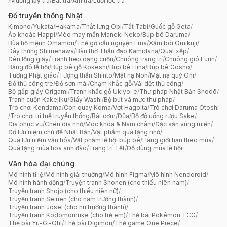
/
Muỗng lấy trà
/
Bát trà
/
Ấm trà
/
Lưới lọc trà
Đồ truyền thống Nhật
Kimono
/
Yukata
/
Hakama
/
Thắt lưng Obi
/
Tất Tabi
/
Guốc gỗ Geta
/
Áo khoác Happi
/
Mèo may mắn Maneki Neko
/
Búp bê Daruma
/
Bùa hộ mệnh Omamori
/
Thẻ gỗ cầu nguyện Ema
/
Xăm bói Omikuji
/
Dây thừng Shimenawa
/
Bàn thờ Thần đạo Kamidana
/
Quạt xếp
/
Đèn lồng giấy
/
Tranh treo dạng cuộn
/
Chuông trang trí
/
Chuông gió Furin
/
Băng đô lễ hội
/
Búp bê gỗ Kokeshi
/
Búp bê Hina
/
Búp bê Gosho
/
Tượng Phật giáo
/
Tượng thần Shinto
/
Mặt nạ Noh
/
Mặt nạ quỷ Oni
/
Đồ thủ công tre
/
Đồ sơn mài
/
Chạm khắc gỗ
/
Vải dệt thủ công
/
Bộ gấp giấy Origami
/
Tranh khắc gỗ Ukiyo-e
/
Thư pháp Nhật Bản Shodō
/
Tranh cuộn Kakejiku
/
Giấy Washi
/
Bộ bút và mực thư pháp
/
Trò chơi Kendama
/
Con quay Koma
/
Vợt Hagoita
/
Trò chơi Daruma Otoshi
/
Trò chơi trí tuệ truyền thống
/
Bát cơm
/
Đũa
/
Bộ đồ uống rượu Sake
/
Đĩa phục vụ
/
Chén dĩa nhỏ
/
Móc khóa & Nam châm
/
Đặc sản vùng miền
/
Đồ lưu niệm chủ đề Nhật Bản
/
Vật phẩm quà tặng nhỏ
/
Quà lưu niệm văn hóa
/
Vật phẩm lễ hội búp bê
/
Hàng giới hạn theo mùa
/
Quà tặng mùa hoa anh đào
/
Trang trí Tết
/
Đồ dùng mùa lễ hội
Văn hóa đại chúng
Mô hình tỉ lệ
/
Mô hình giải thưởng
/
Mô hình Figma
/
Mô hình Nendoroid
/
Mô hình hành động
/
Truyện tranh Shonen (cho thiếu niên nam)
/
Truyện tranh Shojo (cho thiếu niên nữ)
/
Truyện tranh Seinen (cho nam trưởng thành)
/
Truyện tranh Josei (cho nữ trưởng thành)
/
Truyện tranh Kodomomuke (cho trẻ em)
/
Thẻ bài Pokémon TCG
/
Thẻ bài Yu-Gi-Oh!
/
Thẻ bài Digimon
/
Thẻ game One Piece
/