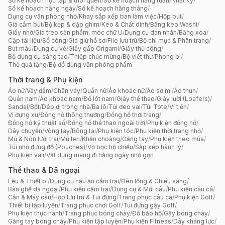
Sổ kế hoạch học tập & thói quen
/
Sổ kế hoạch hằng tuần
/
Nhật ký
/
Sổ kế hoạch hằng ngày
/
Sổ kế hoạch hằng tháng
/
Dụng cụ văn phòng nhỏ
/
Khay sắp xếp bàn làm việc
/
Hộp bút
/
Giá cắm bút
/
Bộ kẹp & dập ghim
/
Keo & Chất dính
/
Băng keo Washi
/
Giấy nhớ
/
Giá treo sản phẩm, móc chữ U
/
Dụng cụ dán nhãn
/
Băng xóa
/
Cặp tài liệu
/
Sổ còng
/
Giá giữ hồ sơ
/
File lưu trữ
/
Bộ chỉ mục & Phân trang
/
Bút màu
/
Dụng cụ vẽ
/
Giấy gấp Origami
/
Giấy thủ công
/
Bộ dụng cụ sáng tạo
/
Thiệp chúc mừng
/
Bộ viết thư
/
Phong bì
/
Thẻ quà tặng
/
Bộ đồ dùng văn phòng phẩm
Thời trang & Phụ kiện
Áo nữ
/
Váy đầm
/
Chân váy
/
Quần nữ
/
Áo khoác nữ
/
Áo sơ mi
/
Áo thun
/
Quần nam
/
Áo khoác nam
/
Đồ lót nam
/
Giày thể thao
/
Giày lười (Loafers)
/
Sandal
/
Bốt
/
Dép đi trong nhà
/
Ba lô
/
Túi đeo vai
/
Túi Tote
/
Ví tiền
/
Ví đựng xu
/
Đồng hồ thông thường
/
Đồng hồ thời trang
/
Đồng hồ kỹ thuật số
/
Đồng hồ thể thao ngoài trời
/
Phụ kiện đồng hồ
/
Dây chuyền
/
Vòng tay
/
Bông tai
/
Phụ kiện tóc
/
Phụ kiện thời trang nhỏ
/
Mũ & Nón lưỡi trai
/
Mũ len
/
Khăn choàng
/
Găng tay
/
Phụ kiện theo mùa
/
Túi nhỏ đựng đồ (Pouches)
/
Vỏ bọc hộ chiếu
/
Sắp xếp hành lý
/
Phụ kiện vali
/
Vật dụng mang đi hằng ngày nhỏ gọn
Thể thao & Dã ngoại
Lều & Thiết bị
/
Dụng cụ nấu ăn cắm trại
/
Đèn lồng & Chiếu sáng
/
Bàn ghế dã ngoại
/
Phụ kiện cắm trại
/
Dụng cụ & Mồi câu
/
Phụ kiện câu cá
/
Cần & Máy câu
/
Hộp lưu trữ & Túi đựng
/
Trang phục câu cá
/
Phụ kiện Golf
/
Thiết bị tập luyện
/
Trang phục chơi Golf
/
Túi đựng gậy Golf
/
Phụ kiện thực hành
/
Trang phục bóng chày
/
Đồ bảo hộ
/
Gậy bóng chày
/
Găng tay bóng chày
/
Phụ kiện tập luyện
/
Phụ kiện Fitness
/
Dây kháng lực
/