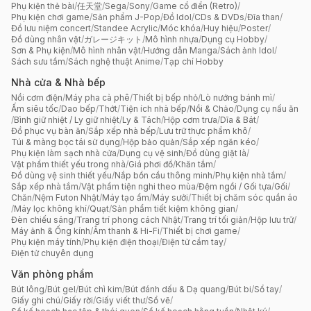
Phụ kiện thẻ bài
/
任天堂
/
Sega
/
Sony
/
Game cổ điển (Retro)
/
Phụ kiện chơi game
/
Sản phẩm J-Pop
/
Đồ Idol
/
CDs & DVDs
/
Đĩa than
/
Đồ lưu niệm concert
/
Standee Acrylic
/
Móc khóa
/
Huy hiệu
/
Poster
/
Đồ dùng nhân vật
/
ガレージキット
/
Mô hình nhựa
/
Dụng cụ Hobby
/
Sơn & Phụ kiện
/
Mô hình nhân vật
/
Hướng dẫn Manga
/
Sách ảnh Idol
/
Sách sưu tầm
/
Sách nghệ thuật Anime
/
Tạp chí Hobby
Nhà cửa & Nhà bếp
Nồi cơm điện
/
Máy pha cà phê
/
Thiết bị bếp nhỏ
/
Lò nướng bánh mì
/
Ấm siêu tốc
/
Dao bếp
/
Thớt
/
Tiện ích nhà bếp
/
Nồi & Chảo
/
Dụng cụ nấu ăn
/
Bình giữ nhiệt / Ly giữ nhiệt
/
Ly & Tách
/
Hộp cơm trưa
/
Dĩa & Bát
/
Đồ phục vụ bàn ăn
/
Sắp xếp nhà bếp
/
Lưu trữ thực phẩm khô
/
Túi & màng bọc tái sử dụng
/
Hộp bảo quản
/
Sắp xếp ngăn kéo
/
Phụ kiện làm sạch nhà cửa
/
Dụng cụ vệ sinh
/
Đồ dùng giặt là
/
Vật phẩm thiết yếu trong nhà
/
Giá phơi đồ
/
Khăn tắm
/
Đồ dùng vệ sinh thiết yếu
/
Nắp bồn cầu thông minh
/
Phụ kiện nhà tắm
/
Sắp xếp nhà tắm
/
Vật phẩm tiện nghi theo mùa
/
Đệm ngồi / Gối tựa
/
Gối
/
Chăn
/
Nệm Futon Nhật
/
Máy tạo ẩm
/
Máy sưởi
/
Thiết bị chăm sóc quần áo
/
Máy lọc không khí
/
Quạt
/
Sản phẩm tiết kiệm không gian
/
Đèn chiếu sáng
/
Trang trí phong cách Nhật
/
Trang trí tối giản
/
Hộp lưu trữ
/
Máy ảnh & Ống kính
/
Âm thanh & Hi-Fi
/
Thiết bị chơi game
/
Phụ kiện máy tính
/
Phụ kiện điện thoại
/
Điện tử cầm tay
/
Điện tử chuyên dụng
Văn phòng phẩm
Bút lông
/
Bút gel
/
Bút chì kim
/
Bút đánh dấu & Dạ quang
/
Bút bi
/
Sổ tay
/
Giấy ghi chú
/
Giấy rời
/
Giấy viết thư
/
Sổ vẽ
/