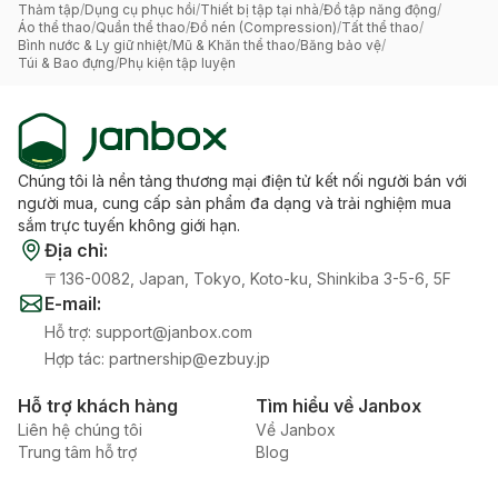
Thảm tập
/
Dụng cụ phục hồi
/
Thiết bị tập tại nhà
/
Đồ tập năng động
/
Áo thể thao
/
Quần thể thao
/
Đồ nén (Compression)
/
Tất thể thao
/
Bình nước & Ly giữ nhiệt
/
Mũ & Khăn thể thao
/
Băng bảo vệ
/
Túi & Bao đựng
/
Phụ kiện tập luyện
Chúng tôi là nền tảng thương mại điện tử kết nối người bán với
người mua, cung cấp sản phẩm đa dạng và trải nghiệm mua
sắm trực tuyến không giới hạn.
Địa chỉ
:
〒136-0082, Japan, Tokyo, Koto-ku, Shinkiba 3-5-6, 5F
E-mail
:
Hỗ trợ
:
support@janbox.com
Hợp tác
:
partnership@ezbuy.jp
Hỗ trợ khách hàng
Tìm hiểu về Janbox
Liên hệ chúng tôi
Về Janbox
Trung tâm hỗ trợ
Blog