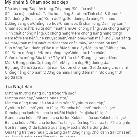
Mỹ phẩm & Chăm sóc sắc đẹp
Dầu tẩy trang
/
Sáp tẩy trang
/
Tẩy trang
/
Sữa rửa mặt
/
Sữa rửa mặt sạch sâu
/
Nước hoa hồng & Lotion
/
Tinh chất & Serum
/
Sữa dưỡng (Emulsion)
/
Kem dưỡng
/
Gel dưỡng đa năng
/
Trị mụn
/
Dưỡng sáng da
/
Chống lão hóa
/
Chăm sóc lỗ chân lông
/
Da nhạy cảm
/
Chăm sóc mắt
/
Điều trị đốm nâu/thâm
/
Gel chống nắng
/
Sữa chống nắng
/
Tinh chất chống nắng
/
Xịt chống nắng
/
Kem chống nắng nâng tông
/
Kem lót
/
Kem nền
/
Che khuyết điểm
/
Phấn phủ
/
Phấn má / Khối / Bắt sáng
/
Kẻ mắt
/
Phấn mắt
/
Chuốt mi
/
Mascara chân mày
/
Son thỏi
/
Son tint
/
Son bóng
/
Son dưỡng
/
Đặc trị môi
/
Mặt nạ giấy
/
Mặt nạ ngủ
/
Mặt nạ rửa
/
Sữa/Kem dưỡng thể
/
Kem dưỡng tay
/
Chăm sóc bàn chân
/
Chăm sóc móng
/
Sữa tắm / Tẩy tế bào chết
/
Dụng cụ trang điểm
/
Mút & Bông phấn
/
Cọ trang điểm
/
Máy làm đẹp
/
Bộ dưỡng da
/
Bộ trang điểm
/
Sữa rửa mặt nam
/
Lotion cho nam
/
Gel đa năng cho nam
/
Chống nắng cho nam
/
Dưỡng da mini
/
Trang điểm mini
/
Bộ dùng thử
/
Bộ du lịch
Trà Nhật Bản
Matcha thượng hạng dùng trong trà đạo
/
Matcha cao cấp/ Matcha pha Latte
/
Matcha dùng trong nấu ăn & làm bánh
/
Gyokuro cao cấp
/
Gyokuro hữu cơ
/
Gyokuro túi lọc
/
Sencha hữu cơ
/
Sencha túi lọc
/
Sencha pha lạnh
/
Hojicha lá rời
/
Bột Hojicha
/
Hojicha túi lọc
/
Genmaicha hữu cơ
/
Genmaicha túi lọc
/
Kukicha hữu cơ
/
Kukicha túi lọc
/
Bancha hữu cơ
/
Bancha túi lọc
/
Trà túi lọc hỗn hợp
/
Trà hòa tan
/
Trà ủ lạnh
/
Gói trà mang đi du lịch
/
Bộ quà tặng Matcha
/
Bộ trà dùng thử
/
Quà tặng trà theo mùa
/
Quà tặng trà thượng hạng
/
Chổi đánh trà (Chasen)