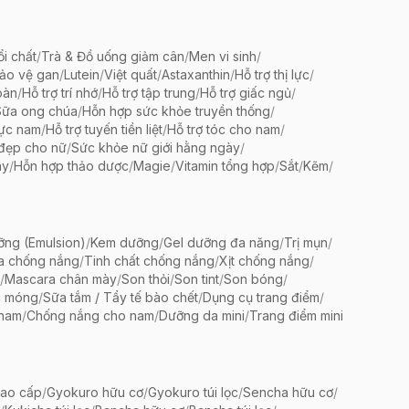
ổi chất
/
Trà & Đồ uống giảm cân
/
Men vi sinh
/
bảo vệ gan
/
Lutein
/
Việt quất
/
Astaxanthin
/
Hỗ trợ thị lực
/
oàn
/
Hỗ trợ trí nhớ
/
Hỗ trợ tập trung
/
Hỗ trợ giấc ngủ
/
Sữa ong chúa
/
Hỗn hợp sức khỏe truyền thống
/
lực nam
/
Hỗ trợ tuyến tiền liệt
/
Hỗ trợ tóc cho nam
/
 đẹp cho nữ
/
Sức khỏe nữ giới hằng ngày
/
ày
/
Hỗn hợp thảo dược
/
Magie
/
Vitamin tổng hợp
/
Sắt
/
Kẽm
/
ng (Emulsion)
/
Kem dưỡng
/
Gel dưỡng đa năng
/
Trị mụn
/
a chống nắng
/
Tinh chất chống nắng
/
Xịt chống nắng
/
/
Mascara chân mày
/
Son thỏi
/
Son tint
/
Son bóng
/
c móng
/
Sữa tắm / Tẩy tế bào chết
/
Dụng cụ trang điểm
/
 nam
/
Chống nắng cho nam
/
Dưỡng da mini
/
Trang điểm mini
ao cấp
/
Gyokuro hữu cơ
/
Gyokuro túi lọc
/
Sencha hữu cơ
/