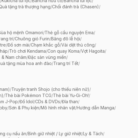
/
Kukicha túi lọc
/
Bancha hữu cơ
/
Bancha túi lọc
/
Quà tặng trà thượng hạng
/
Chổi đánh trà (Chasen)
/
Bùa hộ mệnh Omamori
/
Thẻ gỗ cầu nguyện Ema
/
ang trí
/
Chuông gió Furin
/
Băng đô lễ hội
/
tre
/
Đồ sơn mài
/
Chạm khắc gỗ
/
Vải dệt thủ công
/
pháp
/
Trò chơi Kendama
/
Con quay Koma
/
Vợt Hagoita
/
 & Nam châm
/
Đặc sản vùng miền
/
uà tặng mùa hoa anh đào
/
Trang trí Tết
/
 nam)
/
Truyện tranh Shojo (cho thiếu niên nữ)
/
m)
/
Thẻ bài Pokémon TCG
/
Thẻ bài Yu-Gi-Oh!
/
ẩm J-Pop
/
Đồ Idol
/
CDs & DVDs
/
Đĩa than
/
bby
/
Sơn & Phụ kiện
/
Mô hình nhân vật
/
Hướng dẫn Manga
/
ng cụ nấu ăn
/
Bình giữ nhiệt / Ly giữ nhiệt
/
Ly & Tách
/