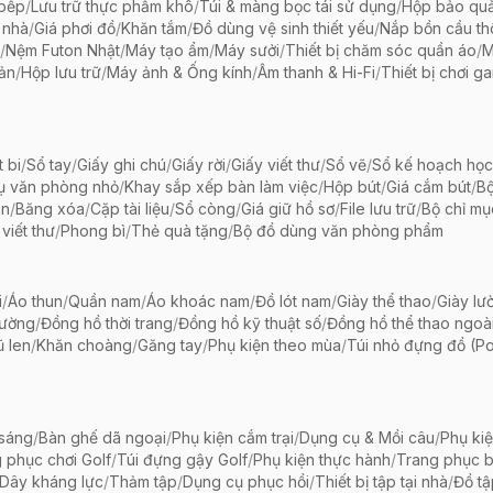
 bếp
/
Lưu trữ thực phẩm khô
/
Túi & màng bọc tái sử dụng
/
Hộp bảo qu
 nhà
/
Giá phơi đồ
/
Khăn tắm
/
Đồ dùng vệ sinh thiết yếu
/
Nắp bồn cầu th
/
Nệm Futon Nhật
/
Máy tạo ẩm
/
Máy sưởi
/
Thiết bị chăm sóc quần áo
/
M
iản
/
Hộp lưu trữ
/
Máy ảnh & Ống kính
/
Âm thanh & Hi-Fi
/
Thiết bị chơi g
t bi
/
Sổ tay
/
Giấy ghi chú
/
Giấy rời
/
Giấy viết thư
/
Sổ vẽ
/
Sổ kế hoạch học
ụ văn phòng nhỏ
/
Khay sắp xếp bàn làm việc
/
Hộp bút
/
Giá cắm bút
/
Bộ
ãn
/
Băng xóa
/
Cặp tài liệu
/
Sổ còng
/
Giá giữ hồ sơ
/
File lưu trữ
/
Bộ chỉ mụ
viết thư
/
Phong bì
/
Thẻ quà tặng
/
Bộ đồ dùng văn phòng phẩm
i
/
Áo thun
/
Quần nam
/
Áo khoác nam
/
Đồ lót nam
/
Giày thể thao
/
Giày lườ
hường
/
Đồng hồ thời trang
/
Đồng hồ kỹ thuật số
/
Đồng hồ thể thao ngoài 
 len
/
Khăn choàng
/
Găng tay
/
Phụ kiện theo mùa
/
Túi nhỏ đựng đồ (P
 sáng
/
Bàn ghế dã ngoại
/
Phụ kiện cắm trại
/
Dụng cụ & Mồi câu
/
Phụ ki
 phục chơi Golf
/
Túi đựng gậy Golf
/
Phụ kiện thực hành
/
Trang phục 
Dây kháng lực
/
Thảm tập
/
Dụng cụ phục hồi
/
Thiết bị tập tại nhà
/
Đồ t