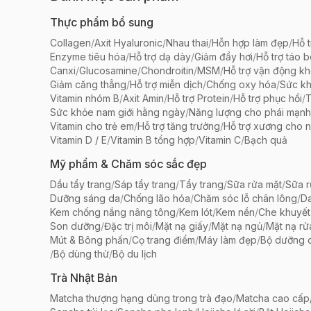
Thực phẩm bổ sung
Collagen
/
Axit Hyaluronic
/
Nhau thai
/
Hỗn hợp làm đẹp
/
Hỗ t
Enzyme tiêu hóa
/
Hỗ trợ dạ dày
/
Giảm đầy hơi
/
Hỗ trợ táo 
Canxi
/
Glucosamine
/
Chondroitin
/
MSM
/
Hỗ trợ vận động k
Giảm căng thẳng
/
Hỗ trợ miễn dịch
/
Chống oxy hóa
/
Sức k
Vitamin nhóm B
/
Axit Amin
/
Hỗ trợ Protein
/
Hỗ trợ phục hồi
/
T
Sức khỏe nam giới hằng ngày
/
Năng lượng cho phái mạnh
Vitamin cho trẻ em
/
Hỗ trợ tăng trưởng
/
Hỗ trợ xương cho n
Vitamin D / E
/
Vitamin B tổng hợp
/
Vitamin C
/
Bạch quả
Mỹ phẩm & Chăm sóc sắc đẹp
Dầu tẩy trang
/
Sáp tẩy trang
/
Tẩy trang
/
Sữa rửa mặt
/
Sữa r
Dưỡng sáng da
/
Chống lão hóa
/
Chăm sóc lỗ chân lông
/
D
Kem chống nắng nâng tông
/
Kem lót
/
Kem nền
/
Che khuyết
Son dưỡng
/
Đặc trị môi
/
Mặt nạ giấy
/
Mặt nạ ngủ
/
Mặt nạ rử
Mút & Bông phấn
/
Cọ trang điểm
/
Máy làm đẹp
/
Bộ dưỡng 
/
Bộ dùng thử
/
Bộ du lịch
Trà Nhật Bản
Matcha thượng hạng dùng trong trà đạo
/
Matcha cao cấp/