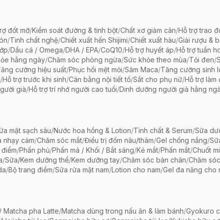
rợ đốt mỡ
/
Kiểm soát đường & tinh bột
/
Chất xơ giảm cân
/
Hỗ trợ trao đ
bón
/
Tinh chất nghệ
/
Chiết xuất hến Shijimi
/
Chiết xuất hàu
/
Giải rượu & 
hớp
/
Dầu cá / Omega
/
DHA / EPA
/
CoQ10
/
Hỗ trợ huyết áp
/
Hỗ trợ tuần h
hỏe hằng ngày
/
Chăm sóc phòng ngừa
/
Sức khỏe theo mùa
/
Tỏi đen
/
ăng cường hiệu suất
/
Phục hồi mệt mỏi
/
Sâm Maca
/
Tăng cường sinh 
/
Hỗ trợ trước khi sinh
/
Cân bằng nội tiết tố
/
Sắt cho phụ nữ
/
Hỗ trợ làm
gười già
/
Hỗ trợ trí nhớ người cao tuổi
/
Dinh dưỡng người già hằng ng
ửa mặt sạch sâu
/
Nước hoa hồng & Lotion
/
Tinh chất & Serum
/
Sữa dưỡ
a nhạy cảm
/
Chăm sóc mắt
/
Điều trị đốm nâu/thâm
/
Gel chống nắng
/
Sữ
 điểm
/
Phấn phủ
/
Phấn má / Khối / Bắt sáng
/
Kẻ mắt
/
Phấn mắt
/
Chuốt mi
a
/
Sữa/Kem dưỡng thể
/
Kem dưỡng tay
/
Chăm sóc bàn chân
/
Chăm só
da
/
Bộ trang điểm
/
Sữa rửa mặt nam
/
Lotion cho nam
/
Gel đa năng cho
 Matcha pha Latte
/
Matcha dùng trong nấu ăn & làm bánh
/
Gyokuro c