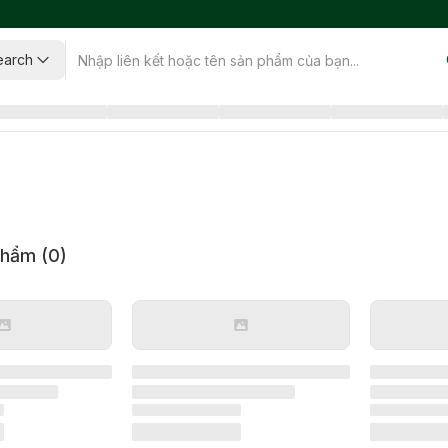
earch
phẩm (
0
)