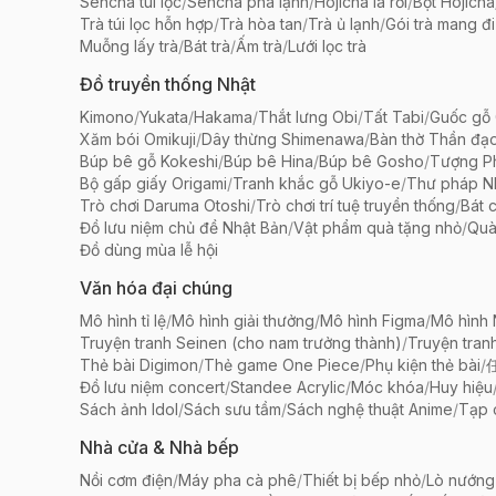
Sencha túi lọc
/
Sencha pha lạnh
/
Hojicha lá rời
/
Bột Hojicha
Trà túi lọc hỗn hợp
/
Trà hòa tan
/
Trà ủ lạnh
/
Gói trà mang đi
Muỗng lấy trà
/
Bát trà
/
Ấm trà
/
Lưới lọc trà
Đồ truyền thống Nhật
Kimono
/
Yukata
/
Hakama
/
Thắt lưng Obi
/
Tất Tabi
/
Guốc gỗ 
Xăm bói Omikuji
/
Dây thừng Shimenawa
/
Bàn thờ Thần đạ
Búp bê gỗ Kokeshi
/
Búp bê Hina
/
Búp bê Gosho
/
Tượng Ph
Bộ gấp giấy Origami
/
Tranh khắc gỗ Ukiyo-e
/
Thư pháp N
Trò chơi Daruma Otoshi
/
Trò chơi trí tuệ truyền thống
/
Bát 
Đồ lưu niệm chủ đề Nhật Bản
/
Vật phẩm quà tặng nhỏ
/
Quà
Đồ dùng mùa lễ hội
Văn hóa đại chúng
Mô hình tỉ lệ
/
Mô hình giải thưởng
/
Mô hình Figma
/
Mô hình
Truyện tranh Seinen (cho nam trưởng thành)
/
Truyện tran
Thẻ bài Digimon
/
Thẻ game One Piece
/
Phụ kiện thẻ bài
/
Đồ lưu niệm concert
/
Standee Acrylic
/
Móc khóa
/
Huy hiệu
Sách ảnh Idol
/
Sách sưu tầm
/
Sách nghệ thuật Anime
/
Tạp 
Nhà cửa & Nhà bếp
Nồi cơm điện
/
Máy pha cà phê
/
Thiết bị bếp nhỏ
/
Lò nướng