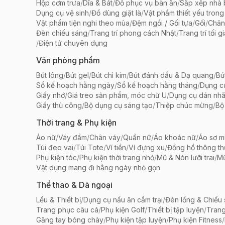
Hộp cơm trưa
/
Dĩa & Bát
/
Đồ phục vụ bàn ăn
/
Sắp xếp nhà
Dụng cụ vệ sinh
/
Đồ dùng giặt là
/
Vật phẩm thiết yếu trong
Vật phẩm tiện nghi theo mùa
/
Đệm ngồi / Gối tựa
/
Gối
/
Chăn
Đèn chiếu sáng
/
Trang trí phong cách Nhật
/
Trang trí tối g
/
Điện tử chuyên dụng
Văn phòng phẩm
Bút lông
/
Bút gel
/
Bút chì kim
/
Bút đánh dấu & Dạ quang
/
Bú
Sổ kế hoạch hằng ngày
/
Sổ kế hoạch hằng tháng
/
Dụng c
Giấy nhớ
/
Giá treo sản phẩm, móc chữ U
/
Dụng cụ dán nh
Giấy thủ công
/
Bộ dụng cụ sáng tạo
/
Thiệp chúc mừng
/
Bộ 
Thời trang & Phụ kiện
Áo nữ
/
Váy đầm
/
Chân váy
/
Quần nữ
/
Áo khoác nữ
/
Áo sơ m
Túi đeo vai
/
Túi Tote
/
Ví tiền
/
Ví đựng xu
/
Đồng hồ thông t
Phụ kiện tóc
/
Phụ kiện thời trang nhỏ
/
Mũ & Nón lưỡi trai
/
Mũ
Vật dụng mang đi hằng ngày nhỏ gọn
Thể thao & Dã ngoại
Lều & Thiết bị
/
Dụng cụ nấu ăn cắm trại
/
Đèn lồng & Chiếu
Trang phục câu cá
/
Phụ kiện Golf
/
Thiết bị tập luyện
/
Trang
Găng tay bóng chày
/
Phụ kiện tập luyện
/
Phụ kiện Fitness
/