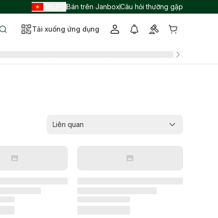
VI
JPY
Bán trên Janbox
Câu hỏi thường gặp
/
/
Tải xuống ứng dụng
Liên quan