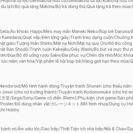
/
Hojicha túi lọc
/
Genmaicha hữu cơ
/
Genmaicha túi lọc
/
Kukicha hữu cơ
 du lịch
/
Bộ quà tặng Matcha
/
Bộ trà dùng thử
/
Quà tặng trà theo mùa
/
Geta
/
Áo khoác Happi
/
Mèo may mắn Maneki Neko
/
Búp bê Daruma
/
o Kamidana
/
Quạt xếp
/
Đèn lồng giấy
/
Tranh treo dạng cuộn
/
Chuông tr
ật giáo
/
Tượng thần Shinto
/
Mặt nạ Noh
/
Mặt nạ quỷ Oni
/
Đồ thủ công 
hật Bản Shodō
/
Tranh cuộn Kakejiku
/
Giấy Washi
/
Bộ bút và mực thư 
cơm
/
Đũa
/
Bộ đồ uống rượu Sake
/
Đĩa phục vụ
/
Chén dĩa nhỏ
/
Móc khóa
 lưu niệm văn hóa
/
Vật phẩm lễ hội búp bê
/
Hàng giới hạn theo mùa
/
Q
 Nendoroid
/
Mô hình hành động
/
Truyện tranh Shonen (cho thiếu niên
h Josei (cho nữ trưởng thành)
/
Truyện tranh Kodomomuke (cho trẻ e
任天堂
/
Sega
/
Sony
/
Game cổ điển (Retro)
/
Phụ kiện chơi game
/
Sản ph
/
Poster
/
Đồ dùng nhân vật
/
ガレージキット
/
Mô hình nhựa
/
Dụng cụ Ho
chí Hobby
 bánh mì
/
Ấm siêu tốc
/
Dao bếp
/
Thớt
/
Tiện ích nhà bếp
/
Nồi & Chảo
/
Dụ