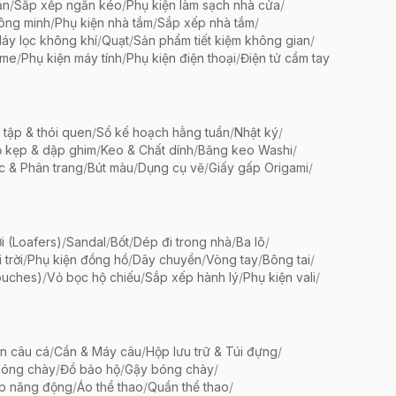
ản
/
Sắp xếp ngăn kéo
/
Phụ kiện làm sạch nhà cửa
/
ông minh
/
Phụ kiện nhà tắm
/
Sắp xếp nhà tắm
/
áy lọc không khí
/
Quạt
/
Sản phẩm tiết kiệm không gian
/
ame
/
Phụ kiện máy tính
/
Phụ kiện điện thoại
/
Điện tử cầm tay
 tập & thói quen
/
Sổ kế hoạch hằng tuần
/
Nhật ký
/
 kẹp & dập ghim
/
Keo & Chất dính
/
Băng keo Washi
/
c & Phân trang
/
Bút màu
/
Dụng cụ vẽ
/
Giấy gấp Origami
/
i (Loafers)
/
Sandal
/
Bốt
/
Dép đi trong nhà
/
Ba lô
/
trời
/
Phụ kiện đồng hồ
/
Dây chuyền
/
Vòng tay
/
Bông tai
/
ouches)
/
Vỏ bọc hộ chiếu
/
Sắp xếp hành lý
/
Phụ kiện vali
/
ện câu cá
/
Cần & Máy câu
/
Hộp lưu trữ & Túi đựng
/
bóng chày
/
Đồ bảo hộ
/
Gậy bóng chày
/
ập năng động
/
Áo thể thao
/
Quần thể thao
/