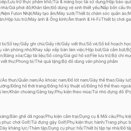
 bếp
/
Lưu trữ thực phẩm khô
/
Túi & màng bọc tái sử dụng
/
Hộp bảo qu
 nhà
/
Giá phơi đồ
/
Khăn tắm
/
Đồ dùng vệ sinh thiết yếu
/
Nắp bồn cầu th
/
Nệm Futon Nhật
/
Máy tạo ẩm
/
Máy sưởi
/
Thiết bị chăm sóc quần áo
/
M
iản
/
Hộp lưu trữ
/
Máy ảnh & Ống kính
/
Âm thanh & Hi-Fi
/
Thiết bị chơi g
t bi
/
Sổ tay
/
Giấy ghi chú
/
Giấy rời
/
Giấy viết thư
/
Sổ vẽ
/
Sổ kế hoạch học
ụ văn phòng nhỏ
/
Khay sắp xếp bàn làm việc
/
Hộp bút
/
Giá cắm bút
/
Bộ
ãn
/
Băng xóa
/
Cặp tài liệu
/
Sổ còng
/
Giá giữ hồ sơ
/
File lưu trữ
/
Bộ chỉ mụ
viết thư
/
Phong bì
/
Thẻ quà tặng
/
Bộ đồ dùng văn phòng phẩm
i
/
Áo thun
/
Quần nam
/
Áo khoác nam
/
Đồ lót nam
/
Giày thể thao
/
Giày lườ
hường
/
Đồng hồ thời trang
/
Đồng hồ kỹ thuật số
/
Đồng hồ thể thao ngoài 
 len
/
Khăn choàng
/
Găng tay
/
Phụ kiện theo mùa
/
Túi nhỏ đựng đồ (P
 sáng
/
Bàn ghế dã ngoại
/
Phụ kiện cắm trại
/
Dụng cụ & Mồi câu
/
Phụ ki
 phục chơi Golf
/
Túi đựng gậy Golf
/
Phụ kiện thực hành
/
Trang phục 
Dây kháng lực
/
Thảm tập
/
Dụng cụ phục hồi
/
Thiết bị tập tại nhà
/
Đồ t