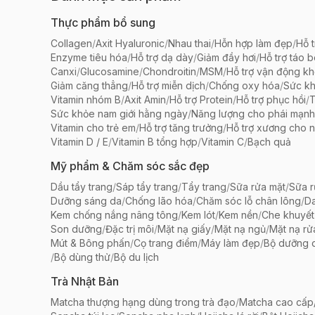
Thực phẩm bổ sung
Collagen
/
Axit Hyaluronic
/
Nhau thai
/
Hỗn hợp làm đẹp
/
Hỗ t
Enzyme tiêu hóa
/
Hỗ trợ dạ dày
/
Giảm đầy hơi
/
Hỗ trợ táo 
Canxi
/
Glucosamine
/
Chondroitin
/
MSM
/
Hỗ trợ vận động k
Giảm căng thẳng
/
Hỗ trợ miễn dịch
/
Chống oxy hóa
/
Sức k
Vitamin nhóm B
/
Axit Amin
/
Hỗ trợ Protein
/
Hỗ trợ phục hồi
/
T
Sức khỏe nam giới hằng ngày
/
Năng lượng cho phái mạnh
Vitamin cho trẻ em
/
Hỗ trợ tăng trưởng
/
Hỗ trợ xương cho n
Vitamin D / E
/
Vitamin B tổng hợp
/
Vitamin C
/
Bạch quả
Mỹ phẩm & Chăm sóc sắc đẹp
Dầu tẩy trang
/
Sáp tẩy trang
/
Tẩy trang
/
Sữa rửa mặt
/
Sữa r
Dưỡng sáng da
/
Chống lão hóa
/
Chăm sóc lỗ chân lông
/
D
Kem chống nắng nâng tông
/
Kem lót
/
Kem nền
/
Che khuyết
Son dưỡng
/
Đặc trị môi
/
Mặt nạ giấy
/
Mặt nạ ngủ
/
Mặt nạ rử
Mút & Bông phấn
/
Cọ trang điểm
/
Máy làm đẹp
/
Bộ dưỡng 
/
Bộ dùng thử
/
Bộ du lịch
Trà Nhật Bản
Matcha thượng hạng dùng trong trà đạo
/
Matcha cao cấp/