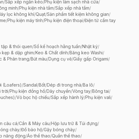
ản
/
Sắp xếp ngăn kéo
/
Phụ kiện làm sạch nhà cửa
/
ông minh
/
Phụ kiện nhà tắm
/
Sắp xếp nhà tắm
/
áy lọc không khí
/
Quạt
/
Sản phẩm tiết kiệm không gian
/
ame
/
Phụ kiện máy tính
/
Phụ kiện điện thoại
/
Điện tử cầm tay
 tập & thói quen
/
Sổ kế hoạch hằng tuần
/
Nhật ký
/
 kẹp & dập ghim
/
Keo & Chất dính
/
Băng keo Washi
/
c & Phân trang
/
Bút màu
/
Dụng cụ vẽ
/
Giấy gấp Origami
/
i (Loafers)
/
Sandal
/
Bốt
/
Dép đi trong nhà
/
Ba lô
/
trời
/
Phụ kiện đồng hồ
/
Dây chuyền
/
Vòng tay
/
Bông tai
/
ouches)
/
Vỏ bọc hộ chiếu
/
Sắp xếp hành lý
/
Phụ kiện vali
/
ện câu cá
/
Cần & Máy câu
/
Hộp lưu trữ & Túi đựng
/
bóng chày
/
Đồ bảo hộ
/
Gậy bóng chày
/
ập năng động
/
Áo thể thao
/
Quần thể thao
/