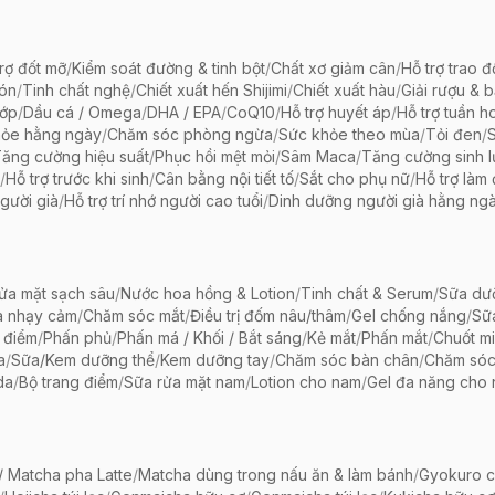
rợ đốt mỡ
/
Kiểm soát đường & tinh bột
/
Chất xơ giảm cân
/
Hỗ trợ trao đ
bón
/
Tinh chất nghệ
/
Chiết xuất hến Shijimi
/
Chiết xuất hàu
/
Giải rượu & 
hớp
/
Dầu cá / Omega
/
DHA / EPA
/
CoQ10
/
Hỗ trợ huyết áp
/
Hỗ trợ tuần h
hỏe hằng ngày
/
Chăm sóc phòng ngừa
/
Sức khỏe theo mùa
/
Tỏi đen
/
ăng cường hiệu suất
/
Phục hồi mệt mỏi
/
Sâm Maca
/
Tăng cường sinh 
/
Hỗ trợ trước khi sinh
/
Cân bằng nội tiết tố
/
Sắt cho phụ nữ
/
Hỗ trợ làm
gười già
/
Hỗ trợ trí nhớ người cao tuổi
/
Dinh dưỡng người già hằng ng
ửa mặt sạch sâu
/
Nước hoa hồng & Lotion
/
Tinh chất & Serum
/
Sữa dưỡ
a nhạy cảm
/
Chăm sóc mắt
/
Điều trị đốm nâu/thâm
/
Gel chống nắng
/
Sữ
 điểm
/
Phấn phủ
/
Phấn má / Khối / Bắt sáng
/
Kẻ mắt
/
Phấn mắt
/
Chuốt mi
a
/
Sữa/Kem dưỡng thể
/
Kem dưỡng tay
/
Chăm sóc bàn chân
/
Chăm só
da
/
Bộ trang điểm
/
Sữa rửa mặt nam
/
Lotion cho nam
/
Gel đa năng cho
 Matcha pha Latte
/
Matcha dùng trong nấu ăn & làm bánh
/
Gyokuro c