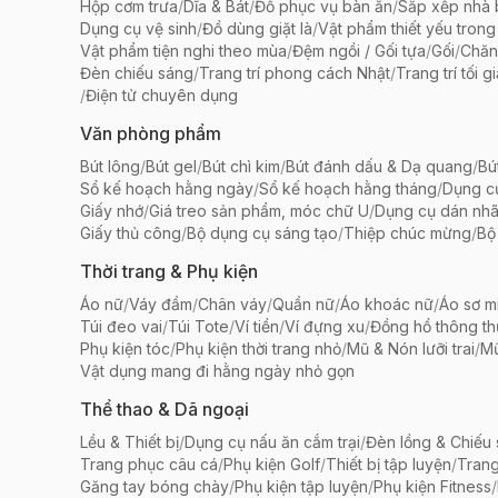
Hộp cơm trưa
/
Dĩa & Bát
/
Đồ phục vụ bàn ăn
/
Sắp xếp nhà
Dụng cụ vệ sinh
/
Đồ dùng giặt là
/
Vật phẩm thiết yếu trong
Vật phẩm tiện nghi theo mùa
/
Đệm ngồi / Gối tựa
/
Gối
/
Chăn
Đèn chiếu sáng
/
Trang trí phong cách Nhật
/
Trang trí tối g
/
Điện tử chuyên dụng
Văn phòng phẩm
Bút lông
/
Bút gel
/
Bút chì kim
/
Bút đánh dấu & Dạ quang
/
Bú
Sổ kế hoạch hằng ngày
/
Sổ kế hoạch hằng tháng
/
Dụng c
Giấy nhớ
/
Giá treo sản phẩm, móc chữ U
/
Dụng cụ dán nh
Giấy thủ công
/
Bộ dụng cụ sáng tạo
/
Thiệp chúc mừng
/
Bộ 
Thời trang & Phụ kiện
Áo nữ
/
Váy đầm
/
Chân váy
/
Quần nữ
/
Áo khoác nữ
/
Áo sơ m
Túi đeo vai
/
Túi Tote
/
Ví tiền
/
Ví đựng xu
/
Đồng hồ thông t
Phụ kiện tóc
/
Phụ kiện thời trang nhỏ
/
Mũ & Nón lưỡi trai
/
Mũ
Vật dụng mang đi hằng ngày nhỏ gọn
Thể thao & Dã ngoại
Lều & Thiết bị
/
Dụng cụ nấu ăn cắm trại
/
Đèn lồng & Chiếu
Trang phục câu cá
/
Phụ kiện Golf
/
Thiết bị tập luyện
/
Trang
Găng tay bóng chày
/
Phụ kiện tập luyện
/
Phụ kiện Fitness
/