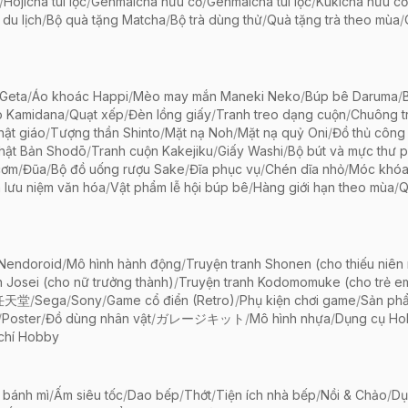
/
Hojicha túi lọc
/
Genmaicha hữu cơ
/
Genmaicha túi lọc
/
Kukicha hữu cơ
 du lịch
/
Bộ quà tặng Matcha
/
Bộ trà dùng thử
/
Quà tặng trà theo mùa
/
Geta
/
Áo khoác Happi
/
Mèo may mắn Maneki Neko
/
Búp bê Daruma
/
o Kamidana
/
Quạt xếp
/
Đèn lồng giấy
/
Tranh treo dạng cuộn
/
Chuông tr
ật giáo
/
Tượng thần Shinto
/
Mặt nạ Noh
/
Mặt nạ quỷ Oni
/
Đồ thủ công 
hật Bản Shodō
/
Tranh cuộn Kakejiku
/
Giấy Washi
/
Bộ bút và mực thư 
cơm
/
Đũa
/
Bộ đồ uống rượu Sake
/
Đĩa phục vụ
/
Chén dĩa nhỏ
/
Móc khóa
 lưu niệm văn hóa
/
Vật phẩm lễ hội búp bê
/
Hàng giới hạn theo mùa
/
Q
 Nendoroid
/
Mô hình hành động
/
Truyện tranh Shonen (cho thiếu niên
h Josei (cho nữ trưởng thành)
/
Truyện tranh Kodomomuke (cho trẻ e
任天堂
/
Sega
/
Sony
/
Game cổ điển (Retro)
/
Phụ kiện chơi game
/
Sản ph
/
Poster
/
Đồ dùng nhân vật
/
ガレージキット
/
Mô hình nhựa
/
Dụng cụ Ho
chí Hobby
 bánh mì
/
Ấm siêu tốc
/
Dao bếp
/
Thớt
/
Tiện ích nhà bếp
/
Nồi & Chảo
/
Dụ