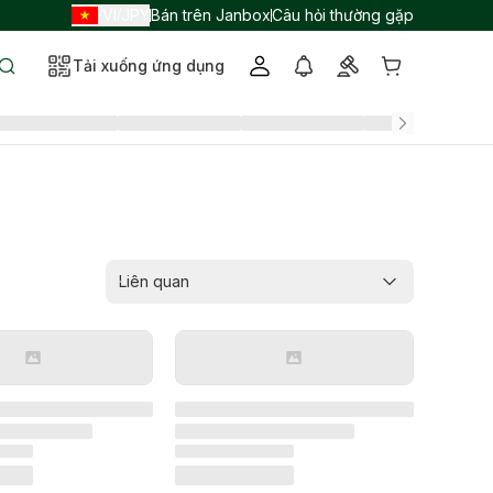
VI
JPY
Bán trên Janbox
Câu hỏi thường gặp
/
/
Tải xuống ứng dụng
Liên quan