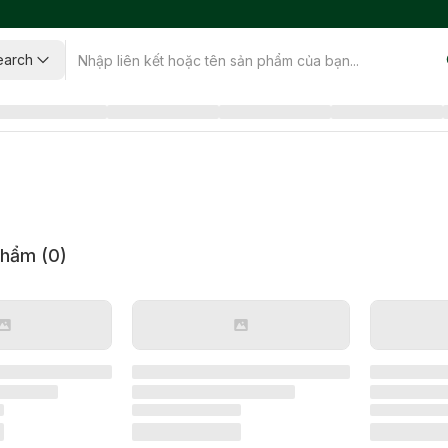
earch
phẩm (
0
)