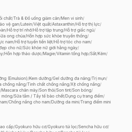
ổi chất
/
Trà & Đồ uống giảm cân
/
Men vi sinh
/
bảo vệ gan
/
Lutein
/
Việt quất
/
Astaxanthin
/
Hỗ trợ thị lực
/
oàn
/
Hỗ trợ trí nhớ
/
Hỗ trợ tập trung
/
Hỗ trợ giấc ngủ
/
Sữa ong chúa
/
Hỗn hợp sức khỏe truyền thống
/
lực nam
/
Hỗ trợ tuyến tiền liệt
/
Hỗ trợ tóc cho nam
/
 đẹp cho nữ
/
Sức khỏe nữ giới hằng ngày
/
ày
/
Hỗn hợp thảo dược
/
Magie
/
Vitamin tổng hợp
/
Sắt
/
Kẽm
/
ng (Emulsion)
/
Kem dưỡng
/
Gel dưỡng đa năng
/
Trị mụn
/
a chống nắng
/
Tinh chất chống nắng
/
Xịt chống nắng
/
/
Mascara chân mày
/
Son thỏi
/
Son tint
/
Son bóng
/
c móng
/
Sữa tắm / Tẩy tế bào chết
/
Dụng cụ trang điểm
/
 nam
/
Chống nắng cho nam
/
Dưỡng da mini
/
Trang điểm mini
ao cấp
/
Gyokuro hữu cơ
/
Gyokuro túi lọc
/
Sencha hữu cơ
/