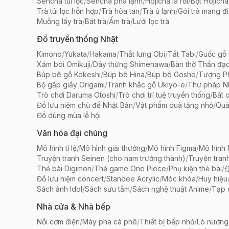
Sencha túi lọc
/
Sencha pha lạnh
/
Hojicha lá rời
/
Bột Hojicha
Trà túi lọc hỗn hợp
/
Trà hòa tan
/
Trà ủ lạnh
/
Gói trà mang đi
Muỗng lấy trà
/
Bát trà
/
Ấm trà
/
Lưới lọc trà
Đồ truyền thống Nhật
Kimono
/
Yukata
/
Hakama
/
Thắt lưng Obi
/
Tất Tabi
/
Guốc gỗ 
Xăm bói Omikuji
/
Dây thừng Shimenawa
/
Bàn thờ Thần đạ
Búp bê gỗ Kokeshi
/
Búp bê Hina
/
Búp bê Gosho
/
Tượng Ph
Bộ gấp giấy Origami
/
Tranh khắc gỗ Ukiyo-e
/
Thư pháp N
Trò chơi Daruma Otoshi
/
Trò chơi trí tuệ truyền thống
/
Bát 
Đồ lưu niệm chủ đề Nhật Bản
/
Vật phẩm quà tặng nhỏ
/
Quà
Đồ dùng mùa lễ hội
Văn hóa đại chúng
Mô hình tỉ lệ
/
Mô hình giải thưởng
/
Mô hình Figma
/
Mô hình
Truyện tranh Seinen (cho nam trưởng thành)
/
Truyện tran
Thẻ bài Digimon
/
Thẻ game One Piece
/
Phụ kiện thẻ bài
/
Đồ lưu niệm concert
/
Standee Acrylic
/
Móc khóa
/
Huy hiệu
Sách ảnh Idol
/
Sách sưu tầm
/
Sách nghệ thuật Anime
/
Tạp 
Nhà cửa & Nhà bếp
Nồi cơm điện
/
Máy pha cà phê
/
Thiết bị bếp nhỏ
/
Lò nướng