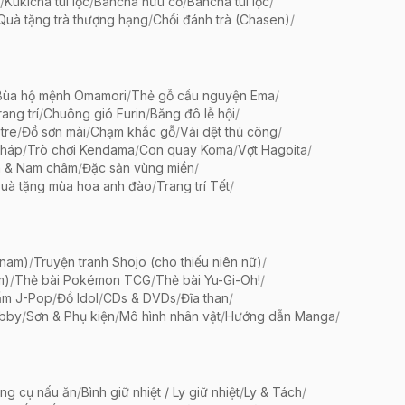
/
Kukicha túi lọc
/
Bancha hữu cơ
/
Bancha túi lọc
/
Quà tặng trà thượng hạng
/
Chổi đánh trà (Chasen)
/
Bùa hộ mệnh Omamori
/
Thẻ gỗ cầu nguyện Ema
/
ang trí
/
Chuông gió Furin
/
Băng đô lễ hội
/
tre
/
Đồ sơn mài
/
Chạm khắc gỗ
/
Vải dệt thủ công
/
pháp
/
Trò chơi Kendama
/
Con quay Koma
/
Vợt Hagoita
/
 & Nam châm
/
Đặc sản vùng miền
/
uà tặng mùa hoa anh đào
/
Trang trí Tết
/
 nam)
/
Truyện tranh Shojo (cho thiếu niên nữ)
/
m)
/
Thẻ bài Pokémon TCG
/
Thẻ bài Yu-Gi-Oh!
/
ẩm J-Pop
/
Đồ Idol
/
CDs & DVDs
/
Đĩa than
/
bby
/
Sơn & Phụ kiện
/
Mô hình nhân vật
/
Hướng dẫn Manga
/
ng cụ nấu ăn
/
Bình giữ nhiệt / Ly giữ nhiệt
/
Ly & Tách
/