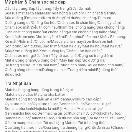
Mỹ phẩm & Chăm sóc sắc đẹp
Dầu tẩy trang
/
Sáp tẩy trang
/
Tẩy trang
/
Sữa rửa mặt
/
Sữa rửa mặt sạch sâu
/
Nước hoa hồng & Lotion
/
Tinh chất & Serum
/
Sữa dưỡng (Emulsion)
/
Kem dưỡng
/
Gel dưỡng đa năng
/
Trị mụn
/
Dưỡng sáng da
/
Chống lão hóa
/
Chăm sóc lỗ chân lông
/
Da nhạy cảm
/
Chăm sóc mắt
/
Điều trị đốm nâu/thâm
/
Gel chống nắng
/
Sữa chống nắng
/
Tinh chất chống nắng
/
Xịt chống nắng
/
Kem chống nắng nâng tông
/
Kem lót
/
Kem nền
/
Che khuyết điểm
/
Phấn phủ
/
Phấn má / Khối / Bắt sáng
/
Kẻ mắt
/
Phấn mắt
/
Chuốt mi
/
Mascara chân mày
/
Son thỏi
/
Son tint
/
Son bóng
/
Son dưỡng
/
Đặc trị môi
/
Mặt nạ giấy
/
Mặt nạ ngủ
/
Mặt nạ rửa
/
Sữa/Kem dưỡng thể
/
Kem dưỡng tay
/
Chăm sóc bàn chân
/
Chăm sóc móng
/
Sữa tắm / Tẩy tế bào chết
/
Dụng cụ trang điểm
/
Mút & Bông phấn
/
Cọ trang điểm
/
Máy làm đẹp
/
Bộ dưỡng da
/
Bộ trang điểm
/
Sữa rửa mặt nam
/
Lotion cho nam
/
Gel đa năng cho nam
/
Chống nắng cho nam
/
Dưỡng da mini
/
Trang điểm mini
/
Bộ dùng thử
/
Bộ du lịch
Trà Nhật Bản
Matcha thượng hạng dùng trong trà đạo
/
Matcha cao cấp/ Matcha pha Latte
/
Matcha dùng trong nấu ăn & làm bánh
/
Gyokuro cao cấp
/
Gyokuro hữu cơ
/
Gyokuro túi lọc
/
Sencha hữu cơ
/
Sencha túi lọc
/
Sencha pha lạnh
/
Hojicha lá rời
/
Bột Hojicha
/
Hojicha túi lọc
/
Genmaicha hữu cơ
/
Genmaicha túi lọc
/
Kukicha hữu cơ
/
Kukicha túi lọc
/
Bancha hữu cơ
/
Bancha túi lọc
/
Trà túi lọc hỗn hợp
/
Trà hòa tan
/
Trà ủ lạnh
/
Gói trà mang đi du lịch
/
Bộ quà tặng Matcha
/
Bộ trà dùng thử
/
Quà tặng trà theo mùa
/
Quà tặng trà thượng hạng
/
Chổi đánh trà (Chasen)