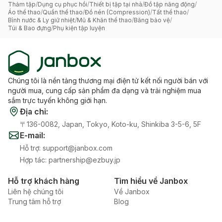
Thảm tập
/
Dụng cụ phục hồi
/
Thiết bị tập tại nhà
/
Đồ tập năng động
/
Áo thể thao
/
Quần thể thao
/
Đồ nén (Compression)
/
Tất thể thao
/
Bình nước & Ly giữ nhiệt
/
Mũ & Khăn thể thao
/
Băng bảo vệ
/
Túi & Bao đựng
/
Phụ kiện tập luyện
Chúng tôi là nền tảng thương mại điện tử kết nối người bán với
người mua, cung cấp sản phẩm đa dạng và trải nghiệm mua
sắm trực tuyến không giới hạn.
Địa chỉ
:
〒136-0082, Japan, Tokyo, Koto-ku, Shinkiba 3-5-6, 5F
E-mail
:
Hỗ trợ
:
support@janbox.com
Hợp tác
:
partnership@ezbuy.jp
Hỗ trợ khách hàng
Tìm hiểu về Janbox
Liên hệ chúng tôi
Về Janbox
Trung tâm hỗ trợ
Blog