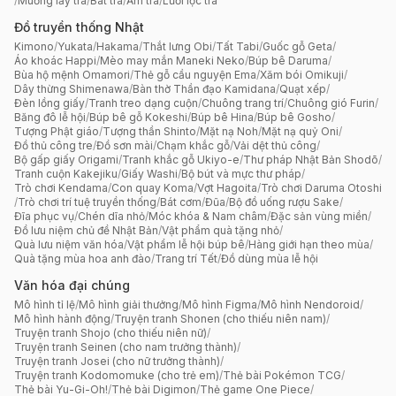
/
Muỗng lấy trà
/
Bát trà
/
Ấm trà
/
Lưới lọc trà
Đồ truyền thống Nhật
Kimono
/
Yukata
/
Hakama
/
Thắt lưng Obi
/
Tất Tabi
/
Guốc gỗ Geta
/
Áo khoác Happi
/
Mèo may mắn Maneki Neko
/
Búp bê Daruma
/
Bùa hộ mệnh Omamori
/
Thẻ gỗ cầu nguyện Ema
/
Xăm bói Omikuji
/
Dây thừng Shimenawa
/
Bàn thờ Thần đạo Kamidana
/
Quạt xếp
/
Đèn lồng giấy
/
Tranh treo dạng cuộn
/
Chuông trang trí
/
Chuông gió Furin
/
Băng đô lễ hội
/
Búp bê gỗ Kokeshi
/
Búp bê Hina
/
Búp bê Gosho
/
Tượng Phật giáo
/
Tượng thần Shinto
/
Mặt nạ Noh
/
Mặt nạ quỷ Oni
/
Đồ thủ công tre
/
Đồ sơn mài
/
Chạm khắc gỗ
/
Vải dệt thủ công
/
Bộ gấp giấy Origami
/
Tranh khắc gỗ Ukiyo-e
/
Thư pháp Nhật Bản Shodō
/
Tranh cuộn Kakejiku
/
Giấy Washi
/
Bộ bút và mực thư pháp
/
Trò chơi Kendama
/
Con quay Koma
/
Vợt Hagoita
/
Trò chơi Daruma Otoshi
/
Trò chơi trí tuệ truyền thống
/
Bát cơm
/
Đũa
/
Bộ đồ uống rượu Sake
/
Đĩa phục vụ
/
Chén dĩa nhỏ
/
Móc khóa & Nam châm
/
Đặc sản vùng miền
/
Đồ lưu niệm chủ đề Nhật Bản
/
Vật phẩm quà tặng nhỏ
/
Quà lưu niệm văn hóa
/
Vật phẩm lễ hội búp bê
/
Hàng giới hạn theo mùa
/
Quà tặng mùa hoa anh đào
/
Trang trí Tết
/
Đồ dùng mùa lễ hội
Văn hóa đại chúng
Mô hình tỉ lệ
/
Mô hình giải thưởng
/
Mô hình Figma
/
Mô hình Nendoroid
/
Mô hình hành động
/
Truyện tranh Shonen (cho thiếu niên nam)
/
Truyện tranh Shojo (cho thiếu niên nữ)
/
Truyện tranh Seinen (cho nam trưởng thành)
/
Truyện tranh Josei (cho nữ trưởng thành)
/
Truyện tranh Kodomomuke (cho trẻ em)
/
Thẻ bài Pokémon TCG
/
Thẻ bài Yu-Gi-Oh!
/
Thẻ bài Digimon
/
Thẻ game One Piece
/