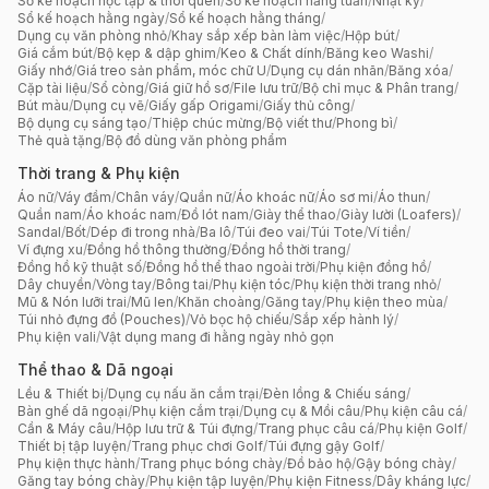
Sổ kế hoạch học tập & thói quen
/
Sổ kế hoạch hằng tuần
/
Nhật ký
/
Sổ kế hoạch hằng ngày
/
Sổ kế hoạch hằng tháng
/
Dụng cụ văn phòng nhỏ
/
Khay sắp xếp bàn làm việc
/
Hộp bút
/
Giá cắm bút
/
Bộ kẹp & dập ghim
/
Keo & Chất dính
/
Băng keo Washi
/
Giấy nhớ
/
Giá treo sản phẩm, móc chữ U
/
Dụng cụ dán nhãn
/
Băng xóa
/
Cặp tài liệu
/
Sổ còng
/
Giá giữ hồ sơ
/
File lưu trữ
/
Bộ chỉ mục & Phân trang
/
Bút màu
/
Dụng cụ vẽ
/
Giấy gấp Origami
/
Giấy thủ công
/
Bộ dụng cụ sáng tạo
/
Thiệp chúc mừng
/
Bộ viết thư
/
Phong bì
/
Thẻ quà tặng
/
Bộ đồ dùng văn phòng phẩm
Thời trang & Phụ kiện
Áo nữ
/
Váy đầm
/
Chân váy
/
Quần nữ
/
Áo khoác nữ
/
Áo sơ mi
/
Áo thun
/
Quần nam
/
Áo khoác nam
/
Đồ lót nam
/
Giày thể thao
/
Giày lười (Loafers)
/
Sandal
/
Bốt
/
Dép đi trong nhà
/
Ba lô
/
Túi đeo vai
/
Túi Tote
/
Ví tiền
/
Ví đựng xu
/
Đồng hồ thông thường
/
Đồng hồ thời trang
/
Đồng hồ kỹ thuật số
/
Đồng hồ thể thao ngoài trời
/
Phụ kiện đồng hồ
/
Dây chuyền
/
Vòng tay
/
Bông tai
/
Phụ kiện tóc
/
Phụ kiện thời trang nhỏ
/
Mũ & Nón lưỡi trai
/
Mũ len
/
Khăn choàng
/
Găng tay
/
Phụ kiện theo mùa
/
Túi nhỏ đựng đồ (Pouches)
/
Vỏ bọc hộ chiếu
/
Sắp xếp hành lý
/
Phụ kiện vali
/
Vật dụng mang đi hằng ngày nhỏ gọn
Thể thao & Dã ngoại
Lều & Thiết bị
/
Dụng cụ nấu ăn cắm trại
/
Đèn lồng & Chiếu sáng
/
Bàn ghế dã ngoại
/
Phụ kiện cắm trại
/
Dụng cụ & Mồi câu
/
Phụ kiện câu cá
/
Cần & Máy câu
/
Hộp lưu trữ & Túi đựng
/
Trang phục câu cá
/
Phụ kiện Golf
/
Thiết bị tập luyện
/
Trang phục chơi Golf
/
Túi đựng gậy Golf
/
Phụ kiện thực hành
/
Trang phục bóng chày
/
Đồ bảo hộ
/
Gậy bóng chày
/
Găng tay bóng chày
/
Phụ kiện tập luyện
/
Phụ kiện Fitness
/
Dây kháng lực
/