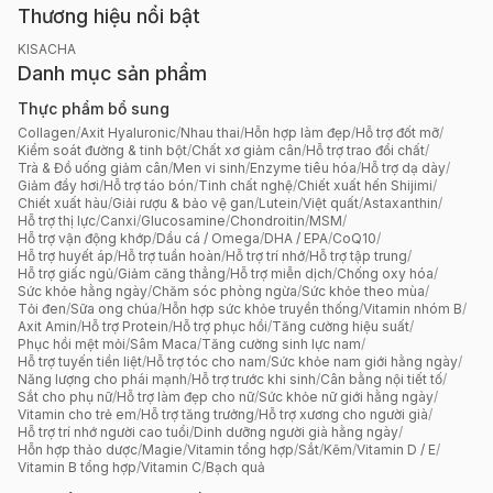
Thương hiệu nổi bật
KISACHA
Danh mục sản phẩm
Thực phẩm bổ sung
Collagen
/
Axit Hyaluronic
/
Nhau thai
/
Hỗn hợp làm đẹp
/
Hỗ trợ đốt mỡ
/
Kiểm soát đường & tinh bột
/
Chất xơ giảm cân
/
Hỗ trợ trao đổi chất
/
Trà & Đồ uống giảm cân
/
Men vi sinh
/
Enzyme tiêu hóa
/
Hỗ trợ dạ dày
/
Giảm đầy hơi
/
Hỗ trợ táo bón
/
Tinh chất nghệ
/
Chiết xuất hến Shijimi
/
Chiết xuất hàu
/
Giải rượu & bảo vệ gan
/
Lutein
/
Việt quất
/
Astaxanthin
/
Hỗ trợ thị lực
/
Canxi
/
Glucosamine
/
Chondroitin
/
MSM
/
Hỗ trợ vận động khớp
/
Dầu cá / Omega
/
DHA / EPA
/
CoQ10
/
Hỗ trợ huyết áp
/
Hỗ trợ tuần hoàn
/
Hỗ trợ trí nhớ
/
Hỗ trợ tập trung
/
Hỗ trợ giấc ngủ
/
Giảm căng thẳng
/
Hỗ trợ miễn dịch
/
Chống oxy hóa
/
Sức khỏe hằng ngày
/
Chăm sóc phòng ngừa
/
Sức khỏe theo mùa
/
Tỏi đen
/
Sữa ong chúa
/
Hỗn hợp sức khỏe truyền thống
/
Vitamin nhóm B
/
Axit Amin
/
Hỗ trợ Protein
/
Hỗ trợ phục hồi
/
Tăng cường hiệu suất
/
Phục hồi mệt mỏi
/
Sâm Maca
/
Tăng cường sinh lực nam
/
Hỗ trợ tuyến tiền liệt
/
Hỗ trợ tóc cho nam
/
Sức khỏe nam giới hằng ngày
/
Năng lượng cho phái mạnh
/
Hỗ trợ trước khi sinh
/
Cân bằng nội tiết tố
/
Sắt cho phụ nữ
/
Hỗ trợ làm đẹp cho nữ
/
Sức khỏe nữ giới hằng ngày
/
Vitamin cho trẻ em
/
Hỗ trợ tăng trưởng
/
Hỗ trợ xương cho người già
/
Hỗ trợ trí nhớ người cao tuổi
/
Dinh dưỡng người già hằng ngày
/
Hỗn hợp thảo dược
/
Magie
/
Vitamin tổng hợp
/
Sắt
/
Kẽm
/
Vitamin D / E
/
Vitamin B tổng hợp
/
Vitamin C
/
Bạch quả