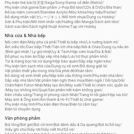
Phụ kiện thẻ bài
/
任天堂
/
Sega
/
Sony
/
Game cổ điển (Retro)
/
Phụ kiện chơi game
/
Sản phẩm J-Pop
/
Đồ Idol
/
CDs & DVDs
/
Đĩa than
/
Đồ lưu niệm concert
/
Standee Acrylic
/
Móc khóa
/
Huy hiệu
/
Poster
/
Đồ dùng nhân vật
/
ガレージキット
/
Mô hình nhựa
/
Dụng cụ Hobby
/
Sơn & Phụ kiện
/
Mô hình nhân vật
/
Hướng dẫn Manga
/
Sách ảnh Idol
/
Sách sưu tầm
/
Sách nghệ thuật Anime
/
Tạp chí Hobby
Nhà cửa & Nhà bếp
Nồi cơm điện
/
Máy pha cà phê
/
Thiết bị bếp nhỏ
/
Lò nướng bánh mì
/
Ấm siêu tốc
/
Dao bếp
/
Thớt
/
Tiện ích nhà bếp
/
Nồi & Chảo
/
Dụng cụ nấu ăn
/
Bình giữ nhiệt / Ly giữ nhiệt
/
Ly & Tách
/
Hộp cơm trưa
/
Dĩa & Bát
/
Đồ phục vụ bàn ăn
/
Sắp xếp nhà bếp
/
Lưu trữ thực phẩm khô
/
Túi & màng bọc tái sử dụng
/
Hộp bảo quản
/
Sắp xếp ngăn kéo
/
Phụ kiện làm sạch nhà cửa
/
Dụng cụ vệ sinh
/
Đồ dùng giặt là
/
Vật phẩm thiết yếu trong nhà
/
Giá phơi đồ
/
Khăn tắm
/
Đồ dùng vệ sinh thiết yếu
/
Nắp bồn cầu thông minh
/
Phụ kiện nhà tắm
/
Sắp xếp nhà tắm
/
Vật phẩm tiện nghi theo mùa
/
Đệm ngồi / Gối tựa
/
Gối
/
Chăn
/
Nệm Futon Nhật
/
Máy tạo ẩm
/
Máy sưởi
/
Thiết bị chăm sóc quần áo
/
Máy lọc không khí
/
Quạt
/
Sản phẩm tiết kiệm không gian
/
Đèn chiếu sáng
/
Trang trí phong cách Nhật
/
Trang trí tối giản
/
Hộp lưu trữ
/
Máy ảnh & Ống kính
/
Âm thanh & Hi-Fi
/
Thiết bị chơi game
/
Phụ kiện máy tính
/
Phụ kiện điện thoại
/
Điện tử cầm tay
/
Điện tử chuyên dụng
Văn phòng phẩm
Bút lông
/
Bút gel
/
Bút chì kim
/
Bút đánh dấu & Dạ quang
/
Bút bi
/
Sổ tay
/
Giấy ghi chú
/
Giấy rời
/
Giấy viết thư
/
Sổ vẽ
/