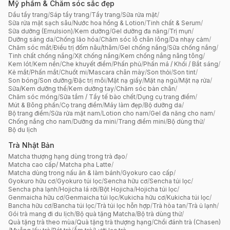
Mỹ phẩm & Chăm sóc sắc đẹp
Dầu tẩy trang
/
Sáp tẩy trang
/
Tẩy trang
/
Sữa rửa mặt
/
Sữa rửa mặt sạch sâu
/
Nước hoa hồng & Lotion
/
Tinh chất & Serum
/
Sữa dưỡng (Emulsion)
/
Kem dưỡng
/
Gel dưỡng đa năng
/
Trị mụn
/
Dưỡng sáng da
/
Chống lão hóa
/
Chăm sóc lỗ chân lông
/
Da nhạy cảm
/
Chăm sóc mắt
/
Điều trị đốm nâu/thâm
/
Gel chống nắng
/
Sữa chống nắng
/
Tinh chất chống nắng
/
Xịt chống nắng
/
Kem chống nắng nâng tông
/
Kem lót
/
Kem nền
/
Che khuyết điểm
/
Phấn phủ
/
Phấn má / Khối / Bắt sáng
/
Kẻ mắt
/
Phấn mắt
/
Chuốt mi
/
Mascara chân mày
/
Son thỏi
/
Son tint
/
Son bóng
/
Son dưỡng
/
Đặc trị môi
/
Mặt nạ giấy
/
Mặt nạ ngủ
/
Mặt nạ rửa
/
Sữa/Kem dưỡng thể
/
Kem dưỡng tay
/
Chăm sóc bàn chân
/
Chăm sóc móng
/
Sữa tắm / Tẩy tế bào chết
/
Dụng cụ trang điểm
/
Mút & Bông phấn
/
Cọ trang điểm
/
Máy làm đẹp
/
Bộ dưỡng da
/
Bộ trang điểm
/
Sữa rửa mặt nam
/
Lotion cho nam
/
Gel đa năng cho nam
/
Chống nắng cho nam
/
Dưỡng da mini
/
Trang điểm mini
/
Bộ dùng thử
/
Bộ du lịch
Trà Nhật Bản
Matcha thượng hạng dùng trong trà đạo
/
Matcha cao cấp/ Matcha pha Latte
/
Matcha dùng trong nấu ăn & làm bánh
/
Gyokuro cao cấp
/
Gyokuro hữu cơ
/
Gyokuro túi lọc
/
Sencha hữu cơ
/
Sencha túi lọc
/
Sencha pha lạnh
/
Hojicha lá rời
/
Bột Hojicha
/
Hojicha túi lọc
/
Genmaicha hữu cơ
/
Genmaicha túi lọc
/
Kukicha hữu cơ
/
Kukicha túi lọc
/
Bancha hữu cơ
/
Bancha túi lọc
/
Trà túi lọc hỗn hợp
/
Trà hòa tan
/
Trà ủ lạnh
/
Gói trà mang đi du lịch
/
Bộ quà tặng Matcha
/
Bộ trà dùng thử
/
Quà tặng trà theo mùa
/
Quà tặng trà thượng hạng
/
Chổi đánh trà (Chasen)