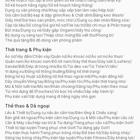
Sổ kế hoạch học tập & thói quen
/
Sổ kế hoạch hằng tuần
/
Nhật ký
/
Sổ kế hoạch hằng ngày
/
Sổ kế hoạch hằng tháng
/
Dụng cụ văn phòng nhỏ
/
Khay sắp xếp bàn làm việc
/
Hộp bút
/
Giá cắm bút
/
Bộ kẹp & dập ghim
/
Keo & Chất dính
/
Băng keo Washi
/
Giấy nhớ
/
Giá treo sản phẩm, móc chữ U
/
Dụng cụ dán nhãn
/
Băng xóa
/
Cặp tài liệu
/
Sổ còng
/
Giá giữ hồ sơ
/
File lưu trữ
/
Bộ chỉ mục & Phân trang
/
Bút màu
/
Dụng cụ vẽ
/
Giấy gấp Origami
/
Giấy thủ công
/
Bộ dụng cụ sáng tạo
/
Thiệp chúc mừng
/
Bộ viết thư
/
Phong bì
/
Thẻ quà tặng
/
Bộ đồ dùng văn phòng phẩm
Thời trang & Phụ kiện
Áo nữ
/
Váy đầm
/
Chân váy
/
Quần nữ
/
Áo khoác nữ
/
Áo sơ mi
/
Áo thun
/
Quần nam
/
Áo khoác nam
/
Đồ lót nam
/
Giày thể thao
/
Giày lười (Loafers)
/
Sandal
/
Bốt
/
Dép đi trong nhà
/
Ba lô
/
Túi đeo vai
/
Túi Tote
/
Ví tiền
/
Ví đựng xu
/
Đồng hồ thông thường
/
Đồng hồ thời trang
/
Đồng hồ kỹ thuật số
/
Đồng hồ thể thao ngoài trời
/
Phụ kiện đồng hồ
/
Dây chuyền
/
Vòng tay
/
Bông tai
/
Phụ kiện tóc
/
Phụ kiện thời trang nhỏ
/
Mũ & Nón lưỡi trai
/
Mũ len
/
Khăn choàng
/
Găng tay
/
Phụ kiện theo mùa
/
Túi nhỏ đựng đồ (Pouches)
/
Vỏ bọc hộ chiếu
/
Sắp xếp hành lý
/
Phụ kiện vali
/
Vật dụng mang đi hằng ngày nhỏ gọn
Thể thao & Dã ngoại
Lều & Thiết bị
/
Dụng cụ nấu ăn cắm trại
/
Đèn lồng & Chiếu sáng
/
Bàn ghế dã ngoại
/
Phụ kiện cắm trại
/
Dụng cụ & Mồi câu
/
Phụ kiện câu cá
/
Cần & Máy câu
/
Hộp lưu trữ & Túi đựng
/
Trang phục câu cá
/
Phụ kiện Golf
/
Thiết bị tập luyện
/
Trang phục chơi Golf
/
Túi đựng gậy Golf
/
Phụ kiện thực hành
/
Trang phục bóng chày
/
Đồ bảo hộ
/
Gậy bóng chày
/
Găng tay bóng chày
/
Phụ kiện tập luyện
/
Phụ kiện Fitness
/
Dây kháng lực
/