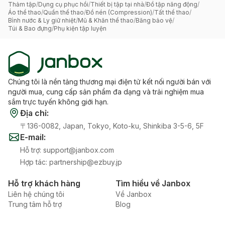
Thảm tập
/
Dụng cụ phục hồi
/
Thiết bị tập tại nhà
/
Đồ tập năng động
/
Áo thể thao
/
Quần thể thao
/
Đồ nén (Compression)
/
Tất thể thao
/
Bình nước & Ly giữ nhiệt
/
Mũ & Khăn thể thao
/
Băng bảo vệ
/
Túi & Bao đựng
/
Phụ kiện tập luyện
Chúng tôi là nền tảng thương mại điện tử kết nối người bán với
người mua, cung cấp sản phẩm đa dạng và trải nghiệm mua
sắm trực tuyến không giới hạn.
Địa chỉ
:
〒136-0082, Japan, Tokyo, Koto-ku, Shinkiba 3-5-6, 5F
E-mail
:
Hỗ trợ
:
support@janbox.com
Hợp tác
:
partnership@ezbuy.jp
Hỗ trợ khách hàng
Tìm hiểu về Janbox
Liên hệ chúng tôi
Về Janbox
Trung tâm hỗ trợ
Blog