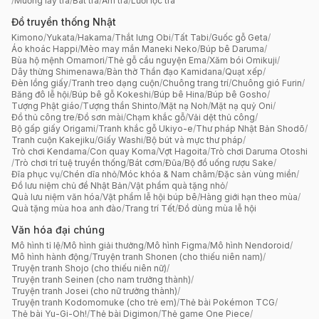
/
Muỗng lấy trà
/
Bát trà
/
Ấm trà
/
Lưới lọc trà
Đồ truyền thống Nhật
Kimono
/
Yukata
/
Hakama
/
Thắt lưng Obi
/
Tất Tabi
/
Guốc gỗ Geta
/
Áo khoác Happi
/
Mèo may mắn Maneki Neko
/
Búp bê Daruma
/
Bùa hộ mệnh Omamori
/
Thẻ gỗ cầu nguyện Ema
/
Xăm bói Omikuji
/
Dây thừng Shimenawa
/
Bàn thờ Thần đạo Kamidana
/
Quạt xếp
/
Đèn lồng giấy
/
Tranh treo dạng cuộn
/
Chuông trang trí
/
Chuông gió Furin
/
Băng đô lễ hội
/
Búp bê gỗ Kokeshi
/
Búp bê Hina
/
Búp bê Gosho
/
Tượng Phật giáo
/
Tượng thần Shinto
/
Mặt nạ Noh
/
Mặt nạ quỷ Oni
/
Đồ thủ công tre
/
Đồ sơn mài
/
Chạm khắc gỗ
/
Vải dệt thủ công
/
Bộ gấp giấy Origami
/
Tranh khắc gỗ Ukiyo-e
/
Thư pháp Nhật Bản Shodō
/
Tranh cuộn Kakejiku
/
Giấy Washi
/
Bộ bút và mực thư pháp
/
Trò chơi Kendama
/
Con quay Koma
/
Vợt Hagoita
/
Trò chơi Daruma Otoshi
/
Trò chơi trí tuệ truyền thống
/
Bát cơm
/
Đũa
/
Bộ đồ uống rượu Sake
/
Đĩa phục vụ
/
Chén dĩa nhỏ
/
Móc khóa & Nam châm
/
Đặc sản vùng miền
/
Đồ lưu niệm chủ đề Nhật Bản
/
Vật phẩm quà tặng nhỏ
/
Quà lưu niệm văn hóa
/
Vật phẩm lễ hội búp bê
/
Hàng giới hạn theo mùa
/
Quà tặng mùa hoa anh đào
/
Trang trí Tết
/
Đồ dùng mùa lễ hội
Văn hóa đại chúng
Mô hình tỉ lệ
/
Mô hình giải thưởng
/
Mô hình Figma
/
Mô hình Nendoroid
/
Mô hình hành động
/
Truyện tranh Shonen (cho thiếu niên nam)
/
Truyện tranh Shojo (cho thiếu niên nữ)
/
Truyện tranh Seinen (cho nam trưởng thành)
/
Truyện tranh Josei (cho nữ trưởng thành)
/
Truyện tranh Kodomomuke (cho trẻ em)
/
Thẻ bài Pokémon TCG
/
Thẻ bài Yu-Gi-Oh!
/
Thẻ bài Digimon
/
Thẻ game One Piece
/