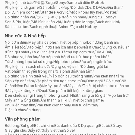
Phụ kiện thẻ bài
/
任天堂
/
Sega
/
Sony
/
Game cổ điển (Retro)
/
Phụ kiện chơi game
/
Sản phẩm J-Pop
/
Đồ Idol
/
CDs & DVDs
/
Đĩa than
/
Đồ lưu niệm concert
/
Standee Acrylic
/
Móc khóa
/
Huy hiệu
/
Poster
/
Đồ dùng nhân vật
/
ガレージキット
/
Mô hình nhựa
/
Dụng cụ Hobby
/
Sơn & Phụ kiện
/
Mô hình nhân vật
/
Hướng dẫn Manga
/
Sách ảnh Idol
/
Sách sưu tầm
/
Sách nghệ thuật Anime
/
Tạp chí Hobby
Nhà cửa & Nhà bếp
Nồi cơm điện
/
Máy pha cà phê
/
Thiết bị bếp nhỏ
/
Lò nướng bánh mì
/
Ấm siêu tốc
/
Dao bếp
/
Thớt
/
Tiện ích nhà bếp
/
Nồi & Chảo
/
Dụng cụ nấu ăn
/
Bình giữ nhiệt / Ly giữ nhiệt
/
Ly & Tách
/
Hộp cơm trưa
/
Dĩa & Bát
/
Đồ phục vụ bàn ăn
/
Sắp xếp nhà bếp
/
Lưu trữ thực phẩm khô
/
Túi & màng bọc tái sử dụng
/
Hộp bảo quản
/
Sắp xếp ngăn kéo
/
Phụ kiện làm sạch nhà cửa
/
Dụng cụ vệ sinh
/
Đồ dùng giặt là
/
Vật phẩm thiết yếu trong nhà
/
Giá phơi đồ
/
Khăn tắm
/
Đồ dùng vệ sinh thiết yếu
/
Nắp bồn cầu thông minh
/
Phụ kiện nhà tắm
/
Sắp xếp nhà tắm
/
Vật phẩm tiện nghi theo mùa
/
Đệm ngồi / Gối tựa
/
Gối
/
Chăn
/
Nệm Futon Nhật
/
Máy tạo ẩm
/
Máy sưởi
/
Thiết bị chăm sóc quần áo
/
Máy lọc không khí
/
Quạt
/
Sản phẩm tiết kiệm không gian
/
Đèn chiếu sáng
/
Trang trí phong cách Nhật
/
Trang trí tối giản
/
Hộp lưu trữ
/
Máy ảnh & Ống kính
/
Âm thanh & Hi-Fi
/
Thiết bị chơi game
/
Phụ kiện máy tính
/
Phụ kiện điện thoại
/
Điện tử cầm tay
/
Điện tử chuyên dụng
Văn phòng phẩm
Bút lông
/
Bút gel
/
Bút chì kim
/
Bút đánh dấu & Dạ quang
/
Bút bi
/
Sổ tay
/
Giấy ghi chú
/
Giấy rời
/
Giấy viết thư
/
Sổ vẽ
/