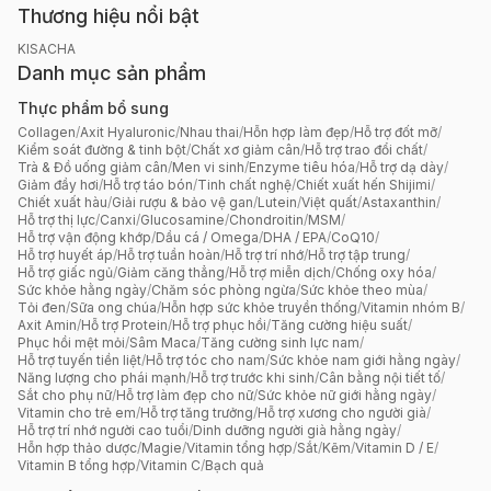
Thương hiệu nổi bật
KISACHA
Danh mục sản phẩm
Thực phẩm bổ sung
Collagen
/
Axit Hyaluronic
/
Nhau thai
/
Hỗn hợp làm đẹp
/
Hỗ trợ đốt mỡ
/
Kiểm soát đường & tinh bột
/
Chất xơ giảm cân
/
Hỗ trợ trao đổi chất
/
Trà & Đồ uống giảm cân
/
Men vi sinh
/
Enzyme tiêu hóa
/
Hỗ trợ dạ dày
/
Giảm đầy hơi
/
Hỗ trợ táo bón
/
Tinh chất nghệ
/
Chiết xuất hến Shijimi
/
Chiết xuất hàu
/
Giải rượu & bảo vệ gan
/
Lutein
/
Việt quất
/
Astaxanthin
/
Hỗ trợ thị lực
/
Canxi
/
Glucosamine
/
Chondroitin
/
MSM
/
Hỗ trợ vận động khớp
/
Dầu cá / Omega
/
DHA / EPA
/
CoQ10
/
Hỗ trợ huyết áp
/
Hỗ trợ tuần hoàn
/
Hỗ trợ trí nhớ
/
Hỗ trợ tập trung
/
Hỗ trợ giấc ngủ
/
Giảm căng thẳng
/
Hỗ trợ miễn dịch
/
Chống oxy hóa
/
Sức khỏe hằng ngày
/
Chăm sóc phòng ngừa
/
Sức khỏe theo mùa
/
Tỏi đen
/
Sữa ong chúa
/
Hỗn hợp sức khỏe truyền thống
/
Vitamin nhóm B
/
Axit Amin
/
Hỗ trợ Protein
/
Hỗ trợ phục hồi
/
Tăng cường hiệu suất
/
Phục hồi mệt mỏi
/
Sâm Maca
/
Tăng cường sinh lực nam
/
Hỗ trợ tuyến tiền liệt
/
Hỗ trợ tóc cho nam
/
Sức khỏe nam giới hằng ngày
/
Năng lượng cho phái mạnh
/
Hỗ trợ trước khi sinh
/
Cân bằng nội tiết tố
/
Sắt cho phụ nữ
/
Hỗ trợ làm đẹp cho nữ
/
Sức khỏe nữ giới hằng ngày
/
Vitamin cho trẻ em
/
Hỗ trợ tăng trưởng
/
Hỗ trợ xương cho người già
/
Hỗ trợ trí nhớ người cao tuổi
/
Dinh dưỡng người già hằng ngày
/
Hỗn hợp thảo dược
/
Magie
/
Vitamin tổng hợp
/
Sắt
/
Kẽm
/
Vitamin D / E
/
Vitamin B tổng hợp
/
Vitamin C
/
Bạch quả