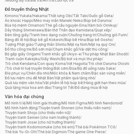
/
Muỗng lấy trà
/
Bát trà
/
Ấm trà
/
Lưới lọc trà
Đồ truyền thống Nhật
Kimono
/
Yukata
/
Hakama
/
Thắt lưng Obi
/
Tất Tabi
/
Guốc gỗ Geta
/
Áo khoác Happi
/
Mèo may mắn Maneki Neko
/
Búp bê Daruma
/
Bùa hộ mệnh Omamori
/
Thẻ gỗ cầu nguyện Ema
/
Xăm bói Omikuji
/
Dây thừng Shimenawa
/
Bàn thờ Thần đạo Kamidana
/
Quạt xếp
/
Đèn lồng giấy
/
Tranh treo dạng cuộn
/
Chuông trang trí
/
Chuông gió Furin
/
Băng đô lễ hội
/
Búp bê gỗ Kokeshi
/
Búp bê Hina
/
Búp bê Gosho
/
Tượng Phật giáo
/
Tượng thần Shinto
/
Mặt nạ Noh
/
Mặt nạ quỷ Oni
/
Đồ thủ công tre
/
Đồ sơn mài
/
Chạm khắc gỗ
/
Vải dệt thủ công
/
Bộ gấp giấy Origami
/
Tranh khắc gỗ Ukiyo-e
/
Thư pháp Nhật Bản Shodō
/
Tranh cuộn Kakejiku
/
Giấy Washi
/
Bộ bút và mực thư pháp
/
Trò chơi Kendama
/
Con quay Koma
/
Vợt Hagoita
/
Trò chơi Daruma Otoshi
/
Trò chơi trí tuệ truyền thống
/
Bát cơm
/
Đũa
/
Bộ đồ uống rượu Sake
/
Đĩa phục vụ
/
Chén dĩa nhỏ
/
Móc khóa & Nam châm
/
Đặc sản vùng miền
/
Đồ lưu niệm chủ đề Nhật Bản
/
Vật phẩm quà tặng nhỏ
/
Quà lưu niệm văn hóa
/
Vật phẩm lễ hội búp bê
/
Hàng giới hạn theo mùa
/
Quà tặng mùa hoa anh đào
/
Trang trí Tết
/
Đồ dùng mùa lễ hội
Văn hóa đại chúng
Mô hình tỉ lệ
/
Mô hình giải thưởng
/
Mô hình Figma
/
Mô hình Nendoroid
/
Mô hình hành động
/
Truyện tranh Shonen (cho thiếu niên nam)
/
Truyện tranh Shojo (cho thiếu niên nữ)
/
Truyện tranh Seinen (cho nam trưởng thành)
/
Truyện tranh Josei (cho nữ trưởng thành)
/
Truyện tranh Kodomomuke (cho trẻ em)
/
Thẻ bài Pokémon TCG
/
Thẻ bài Yu-Gi-Oh!
/
Thẻ bài Digimon
/
Thẻ game One Piece
/