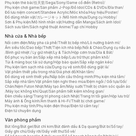
Phụ kiện thẻ bài
/
任天堂
/
Sega
/
Sony
/
Game cổ điển (Retro)
/
Phụ kiện chơi game
/
Sản phẩm J-Pop
/
Đồ Idol
/
CDs & DVDs
/
Đĩa than
/
Đồ lưu niệm concert
/
Standee Acrylic
/
Móc khóa
/
Huy hiệu
/
Poster
/
Đồ dùng nhân vật
/
ガレージキット
/
Mô hình nhựa
/
Dụng cụ Hobby
/
Sơn & Phụ kiện
/
Mô hình nhân vật
/
Hướng dẫn Manga
/
Sách ảnh Idol
/
Sách sưu tầm
/
Sách nghệ thuật Anime
/
Tạp chí Hobby
Nhà cửa & Nhà bếp
Nồi cơm điện
/
Máy pha cà phê
/
Thiết bị bếp nhỏ
/
Lò nướng bánh mì
/
Ấm siêu tốc
/
Dao bếp
/
Thớt
/
Tiện ích nhà bếp
/
Nồi & Chảo
/
Dụng cụ nấu ăn
/
Bình giữ nhiệt / Ly giữ nhiệt
/
Ly & Tách
/
Hộp cơm trưa
/
Dĩa & Bát
/
Đồ phục vụ bàn ăn
/
Sắp xếp nhà bếp
/
Lưu trữ thực phẩm khô
/
Túi & màng bọc tái sử dụng
/
Hộp bảo quản
/
Sắp xếp ngăn kéo
/
Phụ kiện làm sạch nhà cửa
/
Dụng cụ vệ sinh
/
Đồ dùng giặt là
/
Vật phẩm thiết yếu trong nhà
/
Giá phơi đồ
/
Khăn tắm
/
Đồ dùng vệ sinh thiết yếu
/
Nắp bồn cầu thông minh
/
Phụ kiện nhà tắm
/
Sắp xếp nhà tắm
/
Vật phẩm tiện nghi theo mùa
/
Đệm ngồi / Gối tựa
/
Gối
/
Chăn
/
Nệm Futon Nhật
/
Máy tạo ẩm
/
Máy sưởi
/
Thiết bị chăm sóc quần áo
/
Máy lọc không khí
/
Quạt
/
Sản phẩm tiết kiệm không gian
/
Đèn chiếu sáng
/
Trang trí phong cách Nhật
/
Trang trí tối giản
/
Hộp lưu trữ
/
Máy ảnh & Ống kính
/
Âm thanh & Hi-Fi
/
Thiết bị chơi game
/
Phụ kiện máy tính
/
Phụ kiện điện thoại
/
Điện tử cầm tay
/
Điện tử chuyên dụng
Văn phòng phẩm
Bút lông
/
Bút gel
/
Bút chì kim
/
Bút đánh dấu & Dạ quang
/
Bút bi
/
Sổ tay
/
Giấy ghi chú
/
Giấy rời
/
Giấy viết thư
/
Sổ vẽ
/