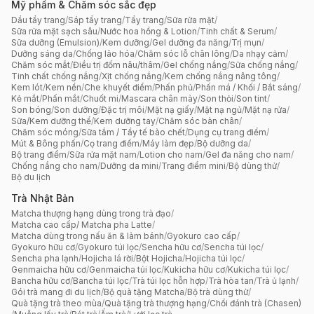
Mỹ phẩm & Chăm sóc sắc đẹp
Dầu tẩy trang
/
Sáp tẩy trang
/
Tẩy trang
/
Sữa rửa mặt
/
Sữa rửa mặt sạch sâu
/
Nước hoa hồng & Lotion
/
Tinh chất & Serum
/
Sữa dưỡng (Emulsion)
/
Kem dưỡng
/
Gel dưỡng đa năng
/
Trị mụn
/
Dưỡng sáng da
/
Chống lão hóa
/
Chăm sóc lỗ chân lông
/
Da nhạy cảm
/
Chăm sóc mắt
/
Điều trị đốm nâu/thâm
/
Gel chống nắng
/
Sữa chống nắng
/
Tinh chất chống nắng
/
Xịt chống nắng
/
Kem chống nắng nâng tông
/
Kem lót
/
Kem nền
/
Che khuyết điểm
/
Phấn phủ
/
Phấn má / Khối / Bắt sáng
/
Kẻ mắt
/
Phấn mắt
/
Chuốt mi
/
Mascara chân mày
/
Son thỏi
/
Son tint
/
Son bóng
/
Son dưỡng
/
Đặc trị môi
/
Mặt nạ giấy
/
Mặt nạ ngủ
/
Mặt nạ rửa
/
Sữa/Kem dưỡng thể
/
Kem dưỡng tay
/
Chăm sóc bàn chân
/
Chăm sóc móng
/
Sữa tắm / Tẩy tế bào chết
/
Dụng cụ trang điểm
/
Mút & Bông phấn
/
Cọ trang điểm
/
Máy làm đẹp
/
Bộ dưỡng da
/
Bộ trang điểm
/
Sữa rửa mặt nam
/
Lotion cho nam
/
Gel đa năng cho nam
/
Chống nắng cho nam
/
Dưỡng da mini
/
Trang điểm mini
/
Bộ dùng thử
/
Bộ du lịch
Trà Nhật Bản
Matcha thượng hạng dùng trong trà đạo
/
Matcha cao cấp/ Matcha pha Latte
/
Matcha dùng trong nấu ăn & làm bánh
/
Gyokuro cao cấp
/
Gyokuro hữu cơ
/
Gyokuro túi lọc
/
Sencha hữu cơ
/
Sencha túi lọc
/
Sencha pha lạnh
/
Hojicha lá rời
/
Bột Hojicha
/
Hojicha túi lọc
/
Genmaicha hữu cơ
/
Genmaicha túi lọc
/
Kukicha hữu cơ
/
Kukicha túi lọc
/
Bancha hữu cơ
/
Bancha túi lọc
/
Trà túi lọc hỗn hợp
/
Trà hòa tan
/
Trà ủ lạnh
/
Gói trà mang đi du lịch
/
Bộ quà tặng Matcha
/
Bộ trà dùng thử
/
Quà tặng trà theo mùa
/
Quà tặng trà thượng hạng
/
Chổi đánh trà (Chasen)