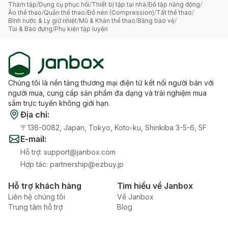
Thảm tập
/
Dụng cụ phục hồi
/
Thiết bị tập tại nhà
/
Đồ tập năng động
/
Áo thể thao
/
Quần thể thao
/
Đồ nén (Compression)
/
Tất thể thao
/
Bình nước & Ly giữ nhiệt
/
Mũ & Khăn thể thao
/
Băng bảo vệ
/
Túi & Bao đựng
/
Phụ kiện tập luyện
Chúng tôi là nền tảng thương mại điện tử kết nối người bán với
người mua, cung cấp sản phẩm đa dạng và trải nghiệm mua
sắm trực tuyến không giới hạn.
Địa chỉ
:
〒136-0082, Japan, Tokyo, Koto-ku, Shinkiba 3-5-6, 5F
E-mail
:
Hỗ trợ
:
support@janbox.com
Hợp tác
:
partnership@ezbuy.jp
Hỗ trợ khách hàng
Tìm hiểu về Janbox
Liên hệ chúng tôi
Về Janbox
Trung tâm hỗ trợ
Blog