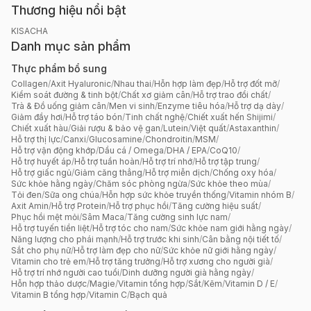
Thương hiệu nổi bật
KISACHA
Danh mục sản phẩm
Thực phẩm bổ sung
Collagen
/
Axit Hyaluronic
/
Nhau thai
/
Hỗn hợp làm đẹp
/
Hỗ trợ đốt mỡ
/
Kiểm soát đường & tinh bột
/
Chất xơ giảm cân
/
Hỗ trợ trao đổi chất
/
Trà & Đồ uống giảm cân
/
Men vi sinh
/
Enzyme tiêu hóa
/
Hỗ trợ dạ dày
/
Giảm đầy hơi
/
Hỗ trợ táo bón
/
Tinh chất nghệ
/
Chiết xuất hến Shijimi
/
Chiết xuất hàu
/
Giải rượu & bảo vệ gan
/
Lutein
/
Việt quất
/
Astaxanthin
/
Hỗ trợ thị lực
/
Canxi
/
Glucosamine
/
Chondroitin
/
MSM
/
Hỗ trợ vận động khớp
/
Dầu cá / Omega
/
DHA / EPA
/
CoQ10
/
Hỗ trợ huyết áp
/
Hỗ trợ tuần hoàn
/
Hỗ trợ trí nhớ
/
Hỗ trợ tập trung
/
Hỗ trợ giấc ngủ
/
Giảm căng thẳng
/
Hỗ trợ miễn dịch
/
Chống oxy hóa
/
Sức khỏe hằng ngày
/
Chăm sóc phòng ngừa
/
Sức khỏe theo mùa
/
Tỏi đen
/
Sữa ong chúa
/
Hỗn hợp sức khỏe truyền thống
/
Vitamin nhóm B
/
Axit Amin
/
Hỗ trợ Protein
/
Hỗ trợ phục hồi
/
Tăng cường hiệu suất
/
Phục hồi mệt mỏi
/
Sâm Maca
/
Tăng cường sinh lực nam
/
Hỗ trợ tuyến tiền liệt
/
Hỗ trợ tóc cho nam
/
Sức khỏe nam giới hằng ngày
/
Năng lượng cho phái mạnh
/
Hỗ trợ trước khi sinh
/
Cân bằng nội tiết tố
/
Sắt cho phụ nữ
/
Hỗ trợ làm đẹp cho nữ
/
Sức khỏe nữ giới hằng ngày
/
Vitamin cho trẻ em
/
Hỗ trợ tăng trưởng
/
Hỗ trợ xương cho người già
/
Hỗ trợ trí nhớ người cao tuổi
/
Dinh dưỡng người già hằng ngày
/
Hỗn hợp thảo dược
/
Magie
/
Vitamin tổng hợp
/
Sắt
/
Kẽm
/
Vitamin D / E
/
Vitamin B tổng hợp
/
Vitamin C
/
Bạch quả