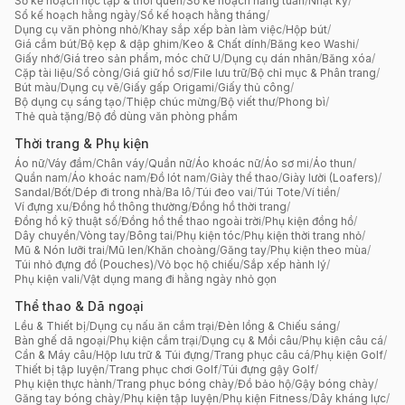
Sổ kế hoạch học tập & thói quen
/
Sổ kế hoạch hằng tuần
/
Nhật ký
/
Sổ kế hoạch hằng ngày
/
Sổ kế hoạch hằng tháng
/
Dụng cụ văn phòng nhỏ
/
Khay sắp xếp bàn làm việc
/
Hộp bút
/
Giá cắm bút
/
Bộ kẹp & dập ghim
/
Keo & Chất dính
/
Băng keo Washi
/
Giấy nhớ
/
Giá treo sản phẩm, móc chữ U
/
Dụng cụ dán nhãn
/
Băng xóa
/
Cặp tài liệu
/
Sổ còng
/
Giá giữ hồ sơ
/
File lưu trữ
/
Bộ chỉ mục & Phân trang
/
Bút màu
/
Dụng cụ vẽ
/
Giấy gấp Origami
/
Giấy thủ công
/
Bộ dụng cụ sáng tạo
/
Thiệp chúc mừng
/
Bộ viết thư
/
Phong bì
/
Thẻ quà tặng
/
Bộ đồ dùng văn phòng phẩm
Thời trang & Phụ kiện
Áo nữ
/
Váy đầm
/
Chân váy
/
Quần nữ
/
Áo khoác nữ
/
Áo sơ mi
/
Áo thun
/
Quần nam
/
Áo khoác nam
/
Đồ lót nam
/
Giày thể thao
/
Giày lười (Loafers)
/
Sandal
/
Bốt
/
Dép đi trong nhà
/
Ba lô
/
Túi đeo vai
/
Túi Tote
/
Ví tiền
/
Ví đựng xu
/
Đồng hồ thông thường
/
Đồng hồ thời trang
/
Đồng hồ kỹ thuật số
/
Đồng hồ thể thao ngoài trời
/
Phụ kiện đồng hồ
/
Dây chuyền
/
Vòng tay
/
Bông tai
/
Phụ kiện tóc
/
Phụ kiện thời trang nhỏ
/
Mũ & Nón lưỡi trai
/
Mũ len
/
Khăn choàng
/
Găng tay
/
Phụ kiện theo mùa
/
Túi nhỏ đựng đồ (Pouches)
/
Vỏ bọc hộ chiếu
/
Sắp xếp hành lý
/
Phụ kiện vali
/
Vật dụng mang đi hằng ngày nhỏ gọn
Thể thao & Dã ngoại
Lều & Thiết bị
/
Dụng cụ nấu ăn cắm trại
/
Đèn lồng & Chiếu sáng
/
Bàn ghế dã ngoại
/
Phụ kiện cắm trại
/
Dụng cụ & Mồi câu
/
Phụ kiện câu cá
/
Cần & Máy câu
/
Hộp lưu trữ & Túi đựng
/
Trang phục câu cá
/
Phụ kiện Golf
/
Thiết bị tập luyện
/
Trang phục chơi Golf
/
Túi đựng gậy Golf
/
Phụ kiện thực hành
/
Trang phục bóng chày
/
Đồ bảo hộ
/
Gậy bóng chày
/
Găng tay bóng chày
/
Phụ kiện tập luyện
/
Phụ kiện Fitness
/
Dây kháng lực
/