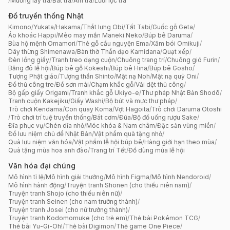
/
Muỗng lấy trà
/
Bát trà
/
Ấm trà
/
Lưới lọc trà
Đồ truyền thống Nhật
Kimono
/
Yukata
/
Hakama
/
Thắt lưng Obi
/
Tất Tabi
/
Guốc gỗ Geta
/
Áo khoác Happi
/
Mèo may mắn Maneki Neko
/
Búp bê Daruma
/
Bùa hộ mệnh Omamori
/
Thẻ gỗ cầu nguyện Ema
/
Xăm bói Omikuji
/
Dây thừng Shimenawa
/
Bàn thờ Thần đạo Kamidana
/
Quạt xếp
/
Đèn lồng giấy
/
Tranh treo dạng cuộn
/
Chuông trang trí
/
Chuông gió Furin
/
Băng đô lễ hội
/
Búp bê gỗ Kokeshi
/
Búp bê Hina
/
Búp bê Gosho
/
Tượng Phật giáo
/
Tượng thần Shinto
/
Mặt nạ Noh
/
Mặt nạ quỷ Oni
/
Đồ thủ công tre
/
Đồ sơn mài
/
Chạm khắc gỗ
/
Vải dệt thủ công
/
Bộ gấp giấy Origami
/
Tranh khắc gỗ Ukiyo-e
/
Thư pháp Nhật Bản Shodō
/
Tranh cuộn Kakejiku
/
Giấy Washi
/
Bộ bút và mực thư pháp
/
Trò chơi Kendama
/
Con quay Koma
/
Vợt Hagoita
/
Trò chơi Daruma Otoshi
/
Trò chơi trí tuệ truyền thống
/
Bát cơm
/
Đũa
/
Bộ đồ uống rượu Sake
/
Đĩa phục vụ
/
Chén dĩa nhỏ
/
Móc khóa & Nam châm
/
Đặc sản vùng miền
/
Đồ lưu niệm chủ đề Nhật Bản
/
Vật phẩm quà tặng nhỏ
/
Quà lưu niệm văn hóa
/
Vật phẩm lễ hội búp bê
/
Hàng giới hạn theo mùa
/
Quà tặng mùa hoa anh đào
/
Trang trí Tết
/
Đồ dùng mùa lễ hội
Văn hóa đại chúng
Mô hình tỉ lệ
/
Mô hình giải thưởng
/
Mô hình Figma
/
Mô hình Nendoroid
/
Mô hình hành động
/
Truyện tranh Shonen (cho thiếu niên nam)
/
Truyện tranh Shojo (cho thiếu niên nữ)
/
Truyện tranh Seinen (cho nam trưởng thành)
/
Truyện tranh Josei (cho nữ trưởng thành)
/
Truyện tranh Kodomomuke (cho trẻ em)
/
Thẻ bài Pokémon TCG
/
Thẻ bài Yu-Gi-Oh!
/
Thẻ bài Digimon
/
Thẻ game One Piece
/