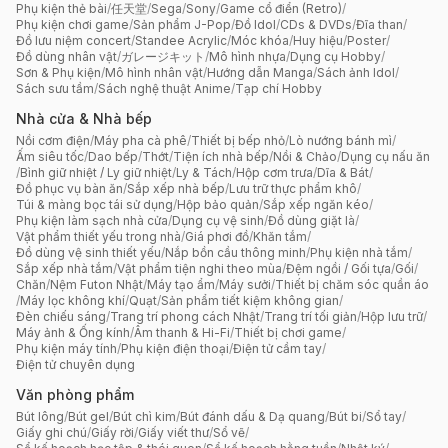
Phụ kiện thẻ bài
/
任天堂
/
Sega
/
Sony
/
Game cổ điển (Retro)
/
Phụ kiện chơi game
/
Sản phẩm J-Pop
/
Đồ Idol
/
CDs & DVDs
/
Đĩa than
/
Đồ lưu niệm concert
/
Standee Acrylic
/
Móc khóa
/
Huy hiệu
/
Poster
/
Đồ dùng nhân vật
/
ガレージキット
/
Mô hình nhựa
/
Dụng cụ Hobby
/
Sơn & Phụ kiện
/
Mô hình nhân vật
/
Hướng dẫn Manga
/
Sách ảnh Idol
/
Sách sưu tầm
/
Sách nghệ thuật Anime
/
Tạp chí Hobby
Nhà cửa & Nhà bếp
Nồi cơm điện
/
Máy pha cà phê
/
Thiết bị bếp nhỏ
/
Lò nướng bánh mì
/
Ấm siêu tốc
/
Dao bếp
/
Thớt
/
Tiện ích nhà bếp
/
Nồi & Chảo
/
Dụng cụ nấu ăn
/
Bình giữ nhiệt / Ly giữ nhiệt
/
Ly & Tách
/
Hộp cơm trưa
/
Dĩa & Bát
/
Đồ phục vụ bàn ăn
/
Sắp xếp nhà bếp
/
Lưu trữ thực phẩm khô
/
Túi & màng bọc tái sử dụng
/
Hộp bảo quản
/
Sắp xếp ngăn kéo
/
Phụ kiện làm sạch nhà cửa
/
Dụng cụ vệ sinh
/
Đồ dùng giặt là
/
Vật phẩm thiết yếu trong nhà
/
Giá phơi đồ
/
Khăn tắm
/
Đồ dùng vệ sinh thiết yếu
/
Nắp bồn cầu thông minh
/
Phụ kiện nhà tắm
/
Sắp xếp nhà tắm
/
Vật phẩm tiện nghi theo mùa
/
Đệm ngồi / Gối tựa
/
Gối
/
Chăn
/
Nệm Futon Nhật
/
Máy tạo ẩm
/
Máy sưởi
/
Thiết bị chăm sóc quần áo
/
Máy lọc không khí
/
Quạt
/
Sản phẩm tiết kiệm không gian
/
Đèn chiếu sáng
/
Trang trí phong cách Nhật
/
Trang trí tối giản
/
Hộp lưu trữ
/
Máy ảnh & Ống kính
/
Âm thanh & Hi-Fi
/
Thiết bị chơi game
/
Phụ kiện máy tính
/
Phụ kiện điện thoại
/
Điện tử cầm tay
/
Điện tử chuyên dụng
Văn phòng phẩm
Bút lông
/
Bút gel
/
Bút chì kim
/
Bút đánh dấu & Dạ quang
/
Bút bi
/
Sổ tay
/
Giấy ghi chú
/
Giấy rời
/
Giấy viết thư
/
Sổ vẽ
/