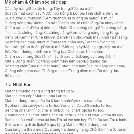
Mỹ phẩm & Chăm sóc sắc đẹp
Dầu tẩy trang
/
Sáp tẩy trang
/
Tẩy trang
/
Sữa rửa mặt
/
Sữa rửa mặt sạch sâu
/
Nước hoa hồng & Lotion
/
Tinh chất & Serum
/
Sữa dưỡng (Emulsion)
/
Kem dưỡng
/
Gel dưỡng đa năng
/
Trị mụn
/
Dưỡng sáng da
/
Chống lão hóa
/
Chăm sóc lỗ chân lông
/
Da nhạy cảm
/
Chăm sóc mắt
/
Điều trị đốm nâu/thâm
/
Gel chống nắng
/
Sữa chống nắng
/
Tinh chất chống nắng
/
Xịt chống nắng
/
Kem chống nắng nâng tông
/
Kem lót
/
Kem nền
/
Che khuyết điểm
/
Phấn phủ
/
Phấn má / Khối / Bắt sáng
/
Kẻ mắt
/
Phấn mắt
/
Chuốt mi
/
Mascara chân mày
/
Son thỏi
/
Son tint
/
Son bóng
/
Son dưỡng
/
Đặc trị môi
/
Mặt nạ giấy
/
Mặt nạ ngủ
/
Mặt nạ rửa
/
Sữa/Kem dưỡng thể
/
Kem dưỡng tay
/
Chăm sóc bàn chân
/
Chăm sóc móng
/
Sữa tắm / Tẩy tế bào chết
/
Dụng cụ trang điểm
/
Mút & Bông phấn
/
Cọ trang điểm
/
Máy làm đẹp
/
Bộ dưỡng da
/
Bộ trang điểm
/
Sữa rửa mặt nam
/
Lotion cho nam
/
Gel đa năng cho nam
/
Chống nắng cho nam
/
Dưỡng da mini
/
Trang điểm mini
/
Bộ dùng thử
/
Bộ du lịch
Trà Nhật Bản
Matcha thượng hạng dùng trong trà đạo
/
Matcha cao cấp/ Matcha pha Latte
/
Matcha dùng trong nấu ăn & làm bánh
/
Gyokuro cao cấp
/
Gyokuro hữu cơ
/
Gyokuro túi lọc
/
Sencha hữu cơ
/
Sencha túi lọc
/
Sencha pha lạnh
/
Hojicha lá rời
/
Bột Hojicha
/
Hojicha túi lọc
/
Genmaicha hữu cơ
/
Genmaicha túi lọc
/
Kukicha hữu cơ
/
Kukicha túi lọc
/
Bancha hữu cơ
/
Bancha túi lọc
/
Trà túi lọc hỗn hợp
/
Trà hòa tan
/
Trà ủ lạnh
/
Gói trà mang đi du lịch
/
Bộ quà tặng Matcha
/
Bộ trà dùng thử
/
Quà tặng trà theo mùa
/
Quà tặng trà thượng hạng
/
Chổi đánh trà (Chasen)