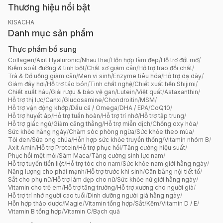
Thương hiệu nổi bật
KISACHA
Danh mục sản phẩm
Thực phẩm bổ sung
Collagen
/
Axit Hyaluronic
/
Nhau thai
/
Hỗn hợp làm đẹp
/
Hỗ trợ đốt mỡ
/
Kiểm soát đường & tinh bột
/
Chất xơ giảm cân
/
Hỗ trợ trao đổi chất
/
Trà & Đồ uống giảm cân
/
Men vi sinh
/
Enzyme tiêu hóa
/
Hỗ trợ dạ dày
/
Giảm đầy hơi
/
Hỗ trợ táo bón
/
Tinh chất nghệ
/
Chiết xuất hến Shijimi
/
Chiết xuất hàu
/
Giải rượu & bảo vệ gan
/
Lutein
/
Việt quất
/
Astaxanthin
/
Hỗ trợ thị lực
/
Canxi
/
Glucosamine
/
Chondroitin
/
MSM
/
Hỗ trợ vận động khớp
/
Dầu cá / Omega
/
DHA / EPA
/
CoQ10
/
Hỗ trợ huyết áp
/
Hỗ trợ tuần hoàn
/
Hỗ trợ trí nhớ
/
Hỗ trợ tập trung
/
Hỗ trợ giấc ngủ
/
Giảm căng thẳng
/
Hỗ trợ miễn dịch
/
Chống oxy hóa
/
Sức khỏe hằng ngày
/
Chăm sóc phòng ngừa
/
Sức khỏe theo mùa
/
Tỏi đen
/
Sữa ong chúa
/
Hỗn hợp sức khỏe truyền thống
/
Vitamin nhóm B
/
Axit Amin
/
Hỗ trợ Protein
/
Hỗ trợ phục hồi
/
Tăng cường hiệu suất
/
Phục hồi mệt mỏi
/
Sâm Maca
/
Tăng cường sinh lực nam
/
Hỗ trợ tuyến tiền liệt
/
Hỗ trợ tóc cho nam
/
Sức khỏe nam giới hằng ngày
/
Năng lượng cho phái mạnh
/
Hỗ trợ trước khi sinh
/
Cân bằng nội tiết tố
/
Sắt cho phụ nữ
/
Hỗ trợ làm đẹp cho nữ
/
Sức khỏe nữ giới hằng ngày
/
Vitamin cho trẻ em
/
Hỗ trợ tăng trưởng
/
Hỗ trợ xương cho người già
/
Hỗ trợ trí nhớ người cao tuổi
/
Dinh dưỡng người già hằng ngày
/
Hỗn hợp thảo dược
/
Magie
/
Vitamin tổng hợp
/
Sắt
/
Kẽm
/
Vitamin D / E
/
Vitamin B tổng hợp
/
Vitamin C
/
Bạch quả