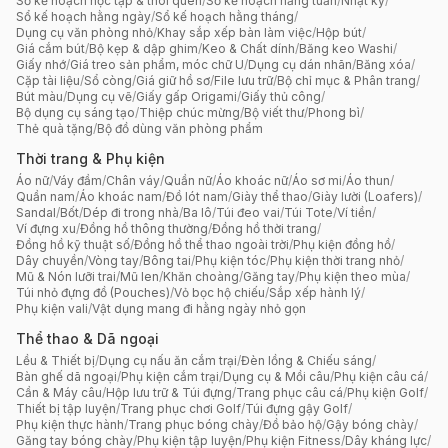
Sổ kế hoạch học tập & thói quen
/
Sổ kế hoạch hằng tuần
/
Nhật ký
/
Sổ kế hoạch hằng ngày
/
Sổ kế hoạch hằng tháng
/
Dụng cụ văn phòng nhỏ
/
Khay sắp xếp bàn làm việc
/
Hộp bút
/
Giá cắm bút
/
Bộ kẹp & dập ghim
/
Keo & Chất dính
/
Băng keo Washi
/
Giấy nhớ
/
Giá treo sản phẩm, móc chữ U
/
Dụng cụ dán nhãn
/
Băng xóa
/
Cặp tài liệu
/
Sổ còng
/
Giá giữ hồ sơ
/
File lưu trữ
/
Bộ chỉ mục & Phân trang
/
Bút màu
/
Dụng cụ vẽ
/
Giấy gấp Origami
/
Giấy thủ công
/
Bộ dụng cụ sáng tạo
/
Thiệp chúc mừng
/
Bộ viết thư
/
Phong bì
/
Thẻ quà tặng
/
Bộ đồ dùng văn phòng phẩm
Thời trang & Phụ kiện
Áo nữ
/
Váy đầm
/
Chân váy
/
Quần nữ
/
Áo khoác nữ
/
Áo sơ mi
/
Áo thun
/
Quần nam
/
Áo khoác nam
/
Đồ lót nam
/
Giày thể thao
/
Giày lười (Loafers)
/
Sandal
/
Bốt
/
Dép đi trong nhà
/
Ba lô
/
Túi đeo vai
/
Túi Tote
/
Ví tiền
/
Ví đựng xu
/
Đồng hồ thông thường
/
Đồng hồ thời trang
/
Đồng hồ kỹ thuật số
/
Đồng hồ thể thao ngoài trời
/
Phụ kiện đồng hồ
/
Dây chuyền
/
Vòng tay
/
Bông tai
/
Phụ kiện tóc
/
Phụ kiện thời trang nhỏ
/
Mũ & Nón lưỡi trai
/
Mũ len
/
Khăn choàng
/
Găng tay
/
Phụ kiện theo mùa
/
Túi nhỏ đựng đồ (Pouches)
/
Vỏ bọc hộ chiếu
/
Sắp xếp hành lý
/
Phụ kiện vali
/
Vật dụng mang đi hằng ngày nhỏ gọn
Thể thao & Dã ngoại
Lều & Thiết bị
/
Dụng cụ nấu ăn cắm trại
/
Đèn lồng & Chiếu sáng
/
Bàn ghế dã ngoại
/
Phụ kiện cắm trại
/
Dụng cụ & Mồi câu
/
Phụ kiện câu cá
/
Cần & Máy câu
/
Hộp lưu trữ & Túi đựng
/
Trang phục câu cá
/
Phụ kiện Golf
/
Thiết bị tập luyện
/
Trang phục chơi Golf
/
Túi đựng gậy Golf
/
Phụ kiện thực hành
/
Trang phục bóng chày
/
Đồ bảo hộ
/
Gậy bóng chày
/
Găng tay bóng chày
/
Phụ kiện tập luyện
/
Phụ kiện Fitness
/
Dây kháng lực
/