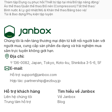
Thảm tập
/
Dụng cụ phục hồi
/
Thiết bị tập tại nhà
/
Đồ tập năng động
/
Áo thể thao
/
Quần thể thao
/
Đồ nén (Compression)
/
Tất thể thao
/
Bình nước & Ly giữ nhiệt
/
Mũ & Khăn thể thao
/
Băng bảo vệ
/
Túi & Bao đựng
/
Phụ kiện tập luyện
Chúng tôi là nền tảng thương mại điện tử kết nối người bán với
người mua, cung cấp sản phẩm đa dạng và trải nghiệm mua
sắm trực tuyến không giới hạn.
Địa chỉ
:
〒136-0082, Japan, Tokyo, Koto-ku, Shinkiba 3-5-6, 5F
E-mail
:
Hỗ trợ
:
support@janbox.com
Hợp tác
:
partnership@ezbuy.jp
Hỗ trợ khách hàng
Tìm hiểu về Janbox
Liên hệ chúng tôi
Về Janbox
Trung tâm hỗ trợ
Blog